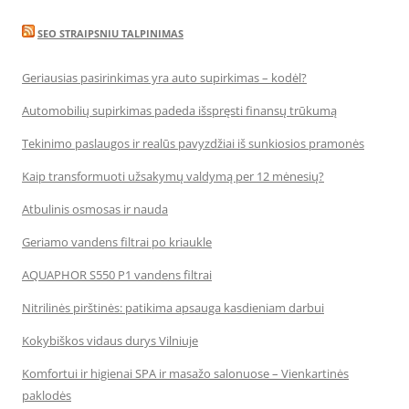
SEO STRAIPSNIU TALPINIMAS
Geriausias pasirinkimas yra auto supirkimas – kodėl?
Automobilių supirkimas padeda išspręsti finansų trūkumą
Tekinimo paslaugos ir realūs pavyzdžiai iš sunkiosios pramonės
Kaip transformuoti užsakymų valdymą per 12 mėnesių?
Atbulinis osmosas ir nauda
Geriamo vandens filtrai po kriaukle
AQUAPHOR S550 P1 vandens filtrai
Nitrilinės pirštinės: patikima apsauga kasdieniam darbui
Kokybiškos vidaus durys Vilniuje
Komfortui ir higienai SPA ir masažo salonuose – Vienkartinės
paklodės