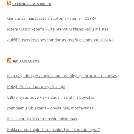
GYVUNU PREKES AKCIJA
Geriausias maistas sterilizuotoms katėms - JOSERA
Josera Classic katėms - Ulta premium klasės kačių maistas
Aukščiausios kokybės standartas Jūsų šuns mitybai - JOSERA
SEO PASLAUGOS
Kaip pagerinti geriamojo vandens kokybę – Atbulinis osmosas
Kokybiškos vidaus durys Vilniuje
CBD aliejaus poveikis – nauda ir šalutinis poveikis
Įtempiamų lubų kaina – privalumai, montavimas
Kiek kainuoja SEO straipsnių talpinimas
Kokia nauda talpinti straipsnius į nulinius katalogus?