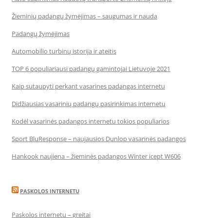
Žieminių padangų žymėjimas – saugumas ir nauda
Padangų žymėjimas
Automobilio turbinų istorija ir ateitis
TOP 6 populiariausi padangų gamintojai Lietuvoje 2021
Kaip sutaupyti perkant vasarines padangas internetu
Didžiausias vasarinių padangų pasirinkimas internetu
Kodėl vasarinės padangos internetu tokios populiarios
Sport BluResponse – naujausios Dunlop vasarinės padangos
Hankook naujiena – žieminės padangos Winter icept W606
PASKOLOS INTERNETU
Paskolos internetu – greitai