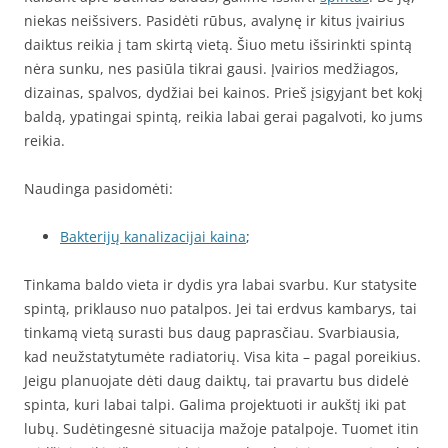
niekas neišsivers. Pasidėti rūbus, avalynę ir kitus įvairius
daiktus reikia į tam skirtą vietą. Šiuo metu išsirinkti spintą
nėra sunku, nes pasiūla tikrai gausi. Įvairios medžiagos,
dizainas, spalvos, dydžiai bei kainos. Prieš įsigyjant bet kokį
baldą, ypatingai spintą, reikia labai gerai pagalvoti, ko jums
reikia.
Naudinga pasidomėti:
Bakterijų kanalizacijai kaina
;
Tinkama baldo vieta ir dydis yra labai svarbu. Kur statysite
spintą, priklauso nuo patalpos. Jei tai erdvus kambarys, tai
tinkamą vietą surasti bus daug paprasčiau. Svarbiausia,
kad neužstatytumėte radiatorių. Visa kita – pagal poreikius.
Jeigu planuojate dėti daug daiktų, tai pravartu bus didelė
spinta, kuri labai talpi. Galima projektuoti ir aukštį iki pat
lubų. Sudėtingesnė situacija mažoje patalpoje. Tuomet itin