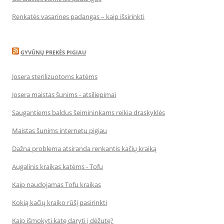
Renkatės vasarines padangas – kaip išsirinkti
GYVŪNŲ PREKĖS PIGIAU
Josera sterilizuotoms katėms
Josera maistas šunims - atsiliepimai
Saugantiems baldus šeimininkams reikia draskyklės
Maistas šunims internetu pigiau
Dažna problema atsiranda renkantis kačių kraiką
Augalinis kraikas katėms - Tofu
Kaip naudojamas Tofu kraikas
Kokią kačių kraiko rūšį pasirinkti
Kaip išmokyti katę daryti į dėžutę?