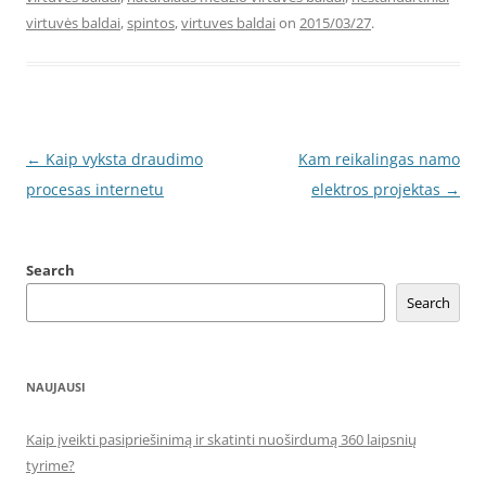
virtuvės baldai
,
spintos
,
virtuves baldai
on
2015/03/27
.
Post
←
Kaip vyksta draudimo
Kam reikalingas namo
navigation
procesas internetu
elektros projektas
→
Search
Search
NAUJAUSI
Kaip įveikti pasipriešinimą ir skatinti nuoširdumą 360 laipsnių
tyrime?