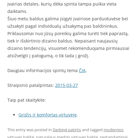
įvairias detales, kurių dėka spinta tampa puikia vieta
daiktams.
Šiuo metu baldus galima įsigyti įvairiose parduotuvėse bei
užsakyti pagal individualų užsakymą pas baldininkus.
Priklausomai nuo jūsų poreikių galima turėti tiek paprastą,
tiek ir išskirtinio dizaino baldus. Nepaisant naujausių
dizaino tendencijų, visuomet rekomenduojama pirmiausiai
atsižvelgti į patogumą, o tik tada į grožį.
Daugiau informacijos spintų tema
ČIA
.
Straipsnis patalpintas:
2015-03-27
Taip pat skaitykite:
Grožis ir komfortas virtuvėje
.
This entry was posted in
Darbinė patirtis
and tagged
modernios
virtuves baldai
,
naturalaus medzio virtuves baldai
,
nestandartiniai