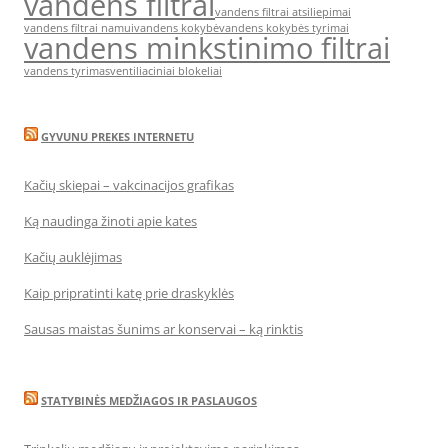
vandens filtrai
vandens filtrai atsiliepimai
vandens filtrai namui
vandens kokybė
vandens kokybės tyrimai
vandens minkstinimo filtrai
vandens tyrimas
ventiliaciniai blokeliai
GYVUNU PREKES INTERNETU
Kačių skiepai – vakcinacijos grafikas
Ką naudinga žinoti apie kates
Kačių auklėjimas
Kaip pripratinti katę prie draskyklės
Sausas maistas šunims ar konservai – ką rinktis
STATYBINĖS MEDŽIAGOS IR PASLAUGOS