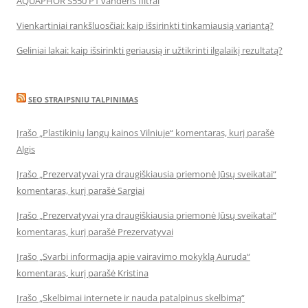
AQUAPHOR S550 P1 vandens filtrai
Vienkartiniai rankšluosčiai: kaip išsirinkti tinkamiausią variantą?
Geliniai lakai: kaip išsirinkti geriausią ir užtikrinti ilgalaikį rezultatą?
SEO STRAIPSNIU TALPINIMAS
Įrašo „Plastikinių langų kainos Vilniuje“ komentaras, kurį parašė
Algis
Įrašo „Prezervatyvai yra draugiškiausia priemonė Jūsų sveikatai“
komentaras, kurį parašė Sargiai
Įrašo „Prezervatyvai yra draugiškiausia priemonė Jūsų sveikatai“
komentaras, kurį parašė Prezervatyvai
Įrašo „Svarbi informacija apie vairavimo mokyklą Auruda“
komentaras, kurį parašė Kristina
Įrašo „Skelbimai internete ir nauda patalpinus skelbimą“