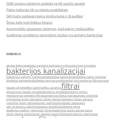
GSM saugos sistemos padeda ne tik jaustis saugiai
Pigios kelionės tik su pigiais aviabilietais
Dėl mažų paslaugų kainų konkuruoja ir draudikai
Žinau kelis kokybiškus blogus
Automobilių apsaugos sistemos, kad galvos neskaudėtų
Sudėtingų problemų sprendimo būdas yra asmens bankrotas
DEBESĖLIS
akytas betonas
atlieka vandens kokybes tyrimus
azurines trinkeles
bakterijos kanalizacijai
bakterijos valymo įrenginiams
blokeliai kaminams
blokeliai namo statybai
blokeliai pamatams
blokeliai pertvaroms
blokeliai tvoroms
brita filtrai
cerpes
filtrai
fasado plyteles
fibo kaminai
fibo saramos
klinkerinės fasado plytelės
klinkerio plytelės
klinkerio plytos
mechaniniai vandens filtrai
pamatiniai blokai kaina
pamatu blokeliai
prilydoma stogo danga
pvc stogo danga kaina
pvc stogo dangos
rulonine stogo danga
seo
seo optimizavimas
seo paslaugos
seo straipsniu talpinimas
sienu blokeliai
silikatine plyta
skalbimo mašinų remontas Vilniuje
skardine stogo danga kaina
stogo danga classic
stogo dangos pasirinkimas
straipsniu talpinimas