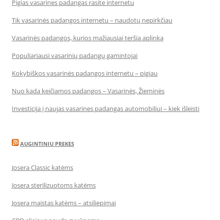
Pigias vasarines padangas rasite internetu
Tik vasarinės padangos internetu – naudotų nepirkčiau
Vasarinės padangos, kurios mažiausiai teršia aplinką
Populiariausi vasarinių padangų gamintojai
Kokybiškos vasarinės padangos internetu – pigiau
Nuo kada keičiamos padangos – Vasarinės, Žieminės
Investicija į naujas vasarines padangas automobiliui – kiek išleisti
AUGINTINIU PREKES
Josera Classic katėms
Josera sterilizuotoms katėms
Josera maistas katėms – atsiliepimai