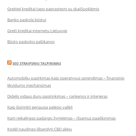
Greitieji kreditai tapo paprastesni su skaičiuoklėmis
Banko paskola būstui
Greiti kreditai internetu Lietuvoje
Būsto paskolos palūkanos
SEO STRAIPSNIU TALPINIMAS
Automobilių supirkimas kaip operatyvus sprendimas – finansinio
likvidumo mechanizmas
Didelis vidaus durų pasirinkimas – rankenos ir interjeras
Kaip išsirinkti geriausią pelėsio valiklį
Kam reikalingas padangų žymėjimas – Išsamus paaiškinimas
Kodėl naudinga išbandyti CBD aliejų