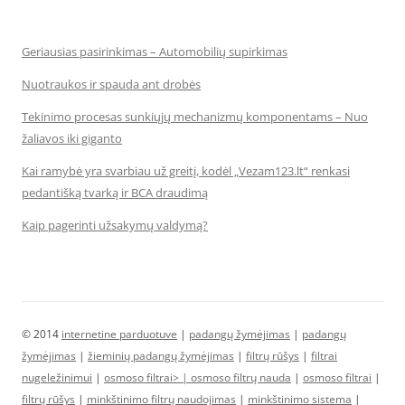
Geriausias pasirinkimas – Automobilių supirkimas
Nuotraukos ir spauda ant drobės
Tekinimo procesas sunkiųjų mechanizmų komponentams – Nuo
žaliavos iki giganto
Kai ramybė yra svarbiau už greitį, kodėl „Vezam123.lt“ renkasi
pedantišką tvarką ir BCA draudimą
Kaip pagerinti užsakymų valdymą?
© 2014
internetine parduotuve
|
padangų žymėjimas
|
padangų
žymėjimas
|
žieminių padangų žymėjimas
|
filtrų rūšys
|
filtrai
nugeležinimui
|
osmoso filtrai> |
osmoso filtrų nauda
|
osmoso filtrai
|
filtrų rūšys
|
minkštinimo filtrų naudojimas
|
minkštinimo sistema
|