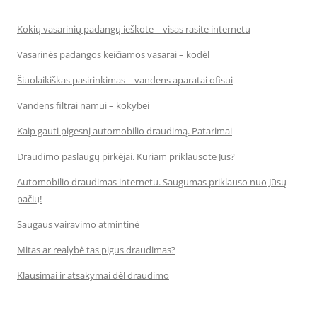
Kokių vasarinių padangų ieškote – visas rasite internetu
Vasarinės padangos keičiamos vasarai – kodėl
Šiuolaikiškas pasirinkimas – vandens aparatai ofisui
Vandens filtrai namui – kokybei
Kaip gauti pigesnį automobilio draudimą. Patarimai
Draudimo paslaugų pirkėjai. Kuriam priklausote Jūs?
Automobilio draudimas internetu. Saugumas priklauso nuo Jūsų
pačių!
Saugaus vairavimo atmintinė
Mitas ar realybė tas pigus draudimas?
Klausimai ir atsakymai dėl draudimo