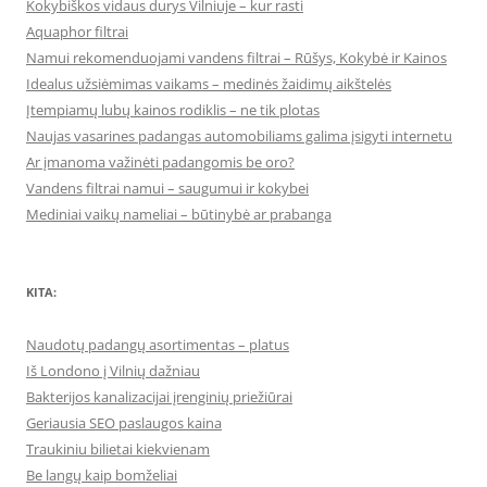
Kokybiškos vidaus durys Vilniuje – kur rasti
Aquaphor filtrai
Namui rekomenduojami vandens filtrai – Rūšys, Kokybė ir Kainos
Idealus užsiėmimas vaikams – medinės žaidimų aikštelės
Įtempiamų lubų kainos rodiklis – ne tik plotas
Naujas vasarines padangas automobiliams galima įsigyti internetu
Ar įmanoma važinėti padangomis be oro?
Vandens filtrai namui – saugumui ir kokybei
Mediniai vaikų nameliai – būtinybė ar prabanga
KITA:
Naudotų padangų asortimentas – platus
Iš Londono į Vilnių dažniau
Bakterijos kanalizacijai įrenginių priežiūrai
Geriausia SEO paslaugos kaina
Traukiniu bilietai kiekvienam
Be langų kaip bomželiai