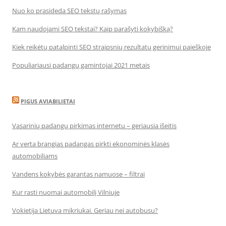
Nuo ko prasideda SEO tekstų rašymas
Kam naudojami SEO tekstai? Kaip parašyti kokybišką?
Kiek reikėtų patalpinti SEO straipsnių rezultatų gerinimui paieškoje
Populiariausi padangų gamintojai 2021 metais
PIGUS AVIABILIETAI
Vasarinių padangų pirkimas internetu – geriausia išeitis
Ar verta brangias padangas pirkti ekonominės klasės
automobiliams
Vandens kokybės garantas namuose – filtrai
Kur rasti nuomai automobilį Vilniuje
Vokietija Lietuva mikriukai. Geriau nei autobusu?