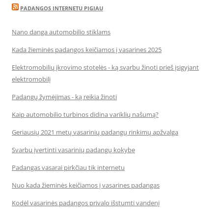
PADANGOS INTERNETU PIGIAU
Nano danga automobilio stiklams
Kada žieminės padangos keičiamos į vasarines 2025
Elektromobilių įkrovimo stotelės - ką svarbu žinoti prieš įsigyjant
elektromobilį
Padangų žymėjimas - ką reikia žinoti
Kaip automobilio turbinos didina variklių našumą?
Geriausių 2021 metų vasarinių padangų rinkimų apžvalga
Svarbu įvertinti vasarinių padangų kokybę
Padangas vasarai pirkčiau tik internetu
Nuo kada žieminės keičiamos į vasarines padangas
Kodėl vasarinės padangos privalo išstumti vandenį