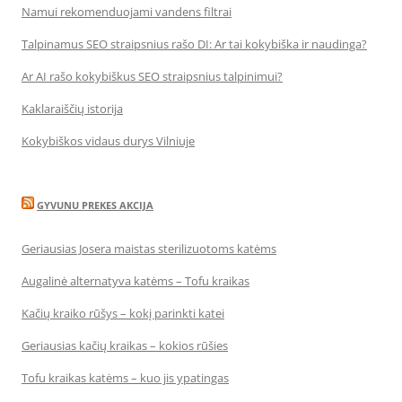
Namui rekomenduojami vandens filtrai
Talpinamus SEO straipsnius rašo DI: Ar tai kokybiška ir naudinga?
Ar AI rašo kokybiškus SEO straipsnius talpinimui?
Kaklaraiščių istorija
Kokybiškos vidaus durys Vilniuje
GYVUNU PREKES AKCIJA
Geriausias Josera maistas sterilizuotoms katėms
Augalinė alternatyva katėms – Tofu kraikas
Kačių kraiko rūšys – kokį parinkti katei
Geriausias kačių kraikas – kokios rūšies
Tofu kraikas katėms – kuo jis ypatingas