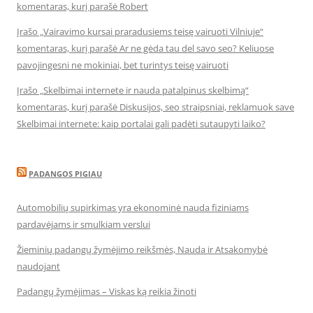
komentaras, kurį parašė Robert
Įrašo „Vairavimo kursai praradusiems teisę vairuoti Vilniuje“
komentaras, kurį parašė Ar ne gėda tau del savo seo? Keliuose
pavojingesni ne mokiniai, bet turintys teisę vairuoti
Įrašo „Skelbimai internete ir nauda patalpinus skelbimą“
komentaras, kurį parašė Diskusijos, seo straipsniai, reklamuok save
Skelbimai internete: kaip portalai gali padėti sutaupyti laiko?
PADANGOS PIGIAU
Automobilių supirkimas yra ekonominė nauda fiziniams
pardavėjams ir smulkiam verslui
Žieminių padangų žymėjimo reikšmės, Nauda ir Atsakomybė
naudojant
Padangų žymėjimas – Viskas ką reikia žinoti