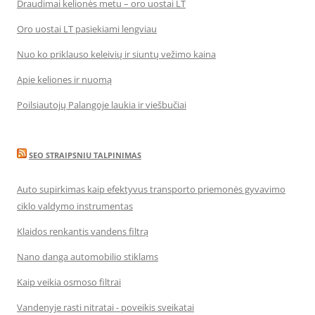
Draudimai kelionės metu – oro uostai LT
Oro uostai LT pasiekiami lengviau
Nuo ko priklauso keleivių ir siuntų vežimo kaina
Apie keliones ir nuomą
Poilsiautojų Palangoje laukia ir viešbučiai
SEO STRAIPSNIU TALPINIMAS
Auto supirkimas kaip efektyvus transporto priemonės gyvavimo
ciklo valdymo instrumentas
Klaidos renkantis vandens filtrą
Nano danga automobilio stiklams
Kaip veikia osmoso filtrai
Vandenyje rasti nitratai - poveikis sveikatai