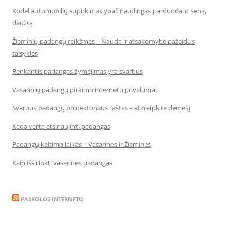
Kodėl automobilių supirkimas ypač naudingas parduodant seną,
daužtą
Žieminių padangų reikšmės – Nauda ir atsakomybė pažeidus
taisykles
Renkantis padangas žymėjimas yra svarbus
Vasarinių padangų pirkimo internetu privalumai
Svarbus padangų protektoriaus raštas – atkreipkite dėmesį
Kada verta atsinaujinti padangas
Padangų keitimo laikas – Vasarinės ir Žieminės
Kaip išsirinkti vasarines padangas
PASKOLOS INTERNETU