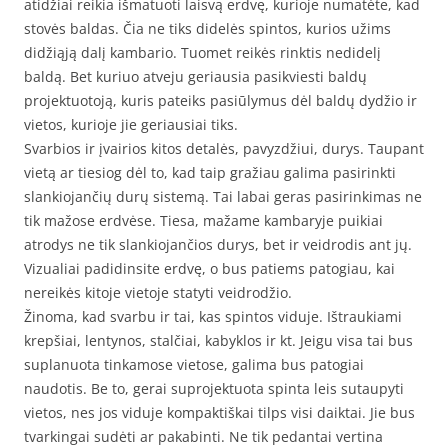
atidžiai reikia išmatuoti laisvą erdvę, kurioje numatėte, kad
stovės baldas. Čia ne tiks didelės spintos, kurios užims
didžiąją dalį kambario. Tuomet reikės rinktis nedidelį
baldą. Bet kuriuo atveju geriausia pasikviesti baldų
projektuotoją, kuris pateiks pasiūlymus dėl baldų dydžio ir
vietos, kurioje jie geriausiai tiks.
Svarbios ir įvairios kitos detalės, pavyzdžiui, durys. Taupant
vietą ar tiesiog dėl to, kad taip gražiau galima pasirinkti
slankiojančių durų sistemą. Tai labai geras pasirinkimas ne
tik mažose erdvėse. Tiesa, mažame kambaryje puikiai
atrodys ne tik slankiojančios durys, bet ir veidrodis ant jų.
Vizualiai padidinsite erdvę, o bus patiems patogiau, kai
nereikės kitoje vietoje statyti veidrodžio.
Žinoma, kad svarbu ir tai, kas spintos viduje. Ištraukiami
krepšiai, lentynos, stalčiai, kabyklos ir kt. Jeigu visa tai bus
suplanuota tinkamose vietose, galima bus patogiai
naudotis. Be to, gerai suprojektuota spinta leis sutaupyti
vietos, nes jos viduje kompaktiškai tilps visi daiktai. Jie bus
tvarkingai sudėti ar pakabinti. Ne tik pedantai vertina