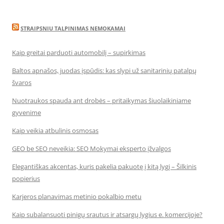
STRAIPSNIU TALPINIMAS NEMOKAMAI
Kaip greitai parduoti automobilį – supirkimas
Baltos apnašos, juodas įspūdis: kas slypi už sanitarinių patalpų
švaros
Nuotraukos spauda ant drobės – pritaikymas šiuolaikiniame
gyvenime
Kaip veikia atbulinis osmosas
GEO be SEO neveikia: SEO Mokymai eksperto įžvalgos
Elegantiškas akcentas, kuris pakelia pakuotę į kitą lygį – Šilkinis
popierius
Karjeros planavimas metinio pokalbio metu
Kaip subalansuoti pinigų srautus ir atsargų lygius e. komercijoje?