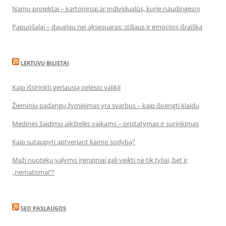
Namų projektai – kartoniniai ar individualūs, kurie naudingesni
Papuošalai – daugiau nei aksesuaras: stiliaus ir emocijos išraiška
LEKTUVU BILIETAI
Kaip išsirinkti geriausią pelėsio valiklį
Žieminių padangų žymėjimas yra svarbus – kaip išvengti klaidų
Medinės žaidimų aikštelės vaikams – pristatymas ir surinkimas
Kaip sutaupyti aptveriant kaimo sodybą?
Maži nuotekų valymo įrenginiai gali veikti ne tik tyliai, bet ir
„nematomai‘‘?
SEO PASLAUGOS