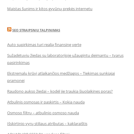
Maistas šunims ir kitos gyvūnų prekės internetu
SEO STRAIPSNIU TALPINIMAS
Auto supirkimas turi realią finansinę vertę
Sužadėtuvių žiedas su laboratorijoje užaugintu deimantu – tvarus
pasirinkimas
Ekstremalų krūvį atlaikančios medžiagos – Tiekimas sunkiajai
pramonei
Raudono aukso žiedai – kodėl jie traukia šiuolaikines poras?
Atbulinis osmosas ir paskirtis – Kokia nauda
Osmoso filtrų – atbulinio osmoso nauda
Išskirtinio vyrų stiliaus atributas – kaklaraištis