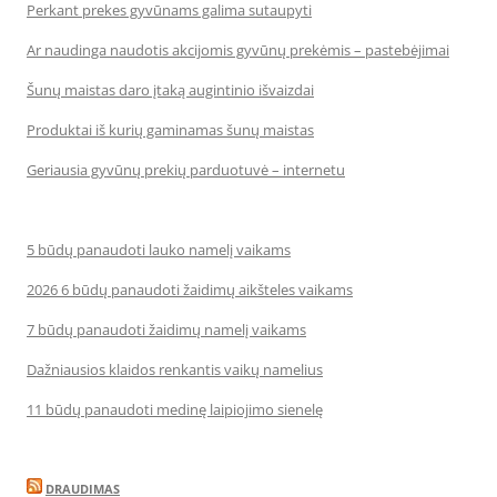
Perkant prekes gyvūnams galima sutaupyti
Ar naudinga naudotis akcijomis gyvūnų prekėmis – pastebėjimai
Šunų maistas daro įtaką augintinio išvaizdai
Produktai iš kurių gaminamas šunų maistas
Geriausia gyvūnų prekių parduotuvė – internetu
5 būdų panaudoti lauko namelį vaikams
2026 6 būdų panaudoti žaidimų aikšteles vaikams
7 būdų panaudoti žaidimų namelį vaikams
Dažniausios klaidos renkantis vaikų namelius
11 būdų panaudoti medinę laipiojimo sienelę
DRAUDIMAS