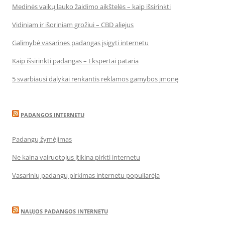
Medinės vaikų lauko žaidimo aikštelės – kaip išsirinkti
Vidiniam ir išoriniam grožiui – CBD aliejus
Galimybė vasarines padangas įsigyti internetu
Kaip išsirinkti padangas – Ekspertai pataria
5 svarbiausi dalykai renkantis reklamos gamybos įmonę
PADANGOS INTERNETU
Padangų žymėjimas
Ne kaina vairuotojus įtikina pirkti internetu
Vasarinių padangų pirkimas internetu populiarėja
NAUJOS PADANGOS INTERNETU