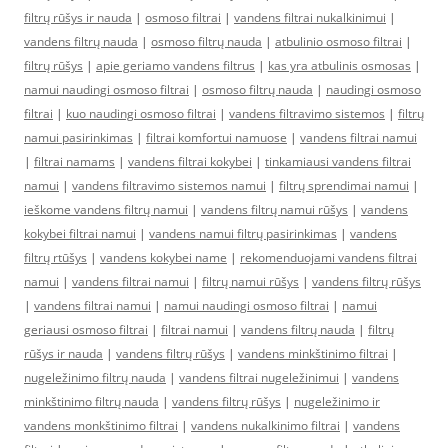
filtrų rūšys ir nauda
|
osmoso filtrai
|
vandens filtrai nukalkinimui
|
vandens filtrų nauda
|
osmoso filtrų nauda
|
atbulinio osmoso filtrai
|
filtrų rūšys
|
apie geriamo vandens filtrus
|
kas yra atbulinis osmosas
|
namui naudingi osmoso filtrai
|
osmoso filtrų nauda
|
naudingi osmoso
filtrai
|
kuo naudingi osmoso filtrai
|
vandens filtravimo sistemos
|
filtrų
namui pasirinkimas
|
filtrai komfortui namuose
|
vandens filtrai namui
|
filtrai namams
|
vandens filtrai kokybei
|
tinkamiausi vandens filtrai
namui
|
vandens filtravimo sistemos namui
|
filtrų sprendimai namui
|
ieškome vandens filtrų namui
|
vandens filtrų namui rūšys
|
vandens
kokybei filtrai namui
|
vandens namui filtrų pasirinkimas
|
vandens
filtrų rtūšys
|
vandens kokybei name
|
rekomenduojami vandens filtrai
namui
|
vandens filtrai namui
|
filtrų namui rūšys
|
vandens filtrų rūšys
|
vandens filtrai namui
|
namui naudingi osmoso filtrai
|
namui
geriausi osmoso filtrai
|
filtrai namui
|
vandens filtrų nauda
|
filtrų
rūšys ir nauda
|
vandens filtrų rūšys
|
vandens minkštinimo filtrai
|
nugeležinimo filtrų nauda
|
vandens filtrai nugeležinimui
|
vandens
minkštinimo filtrų nauda
|
vandens filtrų rūšys
|
nugeležinimo ir
vandens monkštinimo filtrai
|
vandens nukalkinimo filtrai
|
vandens