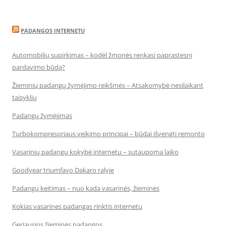
PADANGOS INTERNETU
Automobilių supirkimas – kodėl žmonės renkasi paprastesnį
pardavimo būdą?
Žieminių padangų žymėjimo reikšmės – Atsakomybė nesilaikant
taisyklių
Padangų žymėjimas
Turbokompresoriaus veikimo principai – būdai išvengti remonto
Vasarinių padangų kokybė internetu – sutaupoma laiko
Goodyear triumfavo Dakaro ralyje
Padangų keitimas – nuo kada vasarinės, žieminės
Kokias vasarines padangas rinktis internetu
Geriausios žieminės padangos