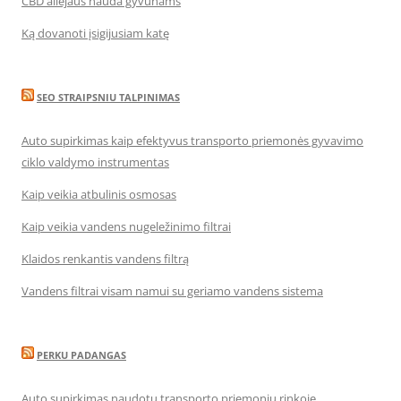
CBD aliejaus nauda gyvūnams
Ką dovanoti įsigijusiam katę
SEO STRAIPSNIU TALPINIMAS
Auto supirkimas kaip efektyvus transporto priemonės gyvavimo
ciklo valdymo instrumentas
Kaip veikia atbulinis osmosas
Kaip veikia vandens nugeležinimo filtrai
Klaidos renkantis vandens filtrą
Vandens filtrai visam namui su geriamo vandens sistema
PERKU PADANGAS
Auto supirkimas naudotų transporto priemonių rinkoje