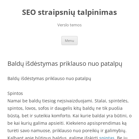
Skip
to
SEO straipsnių talpinimas
content
Verslo temos
Menu
Baldų išdėstymas priklauso nuo patalpų
Baldų išdėstymas priklauso nuo patalpų
Spintos
Namai be baldų tiesiog neįsivaizduojami. Stalai, spintelės,
spintos, lovos, sofos ir daugelis kitų baldų ne tik puošia
būstą, bet ir suteikia komforto. Kai kurie baldai yra būtini, o
be kai kurių galima apsieiti. Kiekvieno apsisprendimas ką
turėti savo namuose, priklauso nuo poreikių ir galimybių.
Kalbant apie būtinus baldus, galime išskirti
spintas
. Be jų,