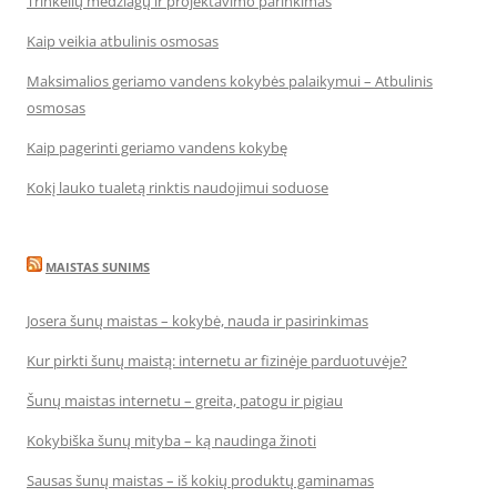
Trinkelių medžiagų ir projektavimo parinkimas
Kaip veikia atbulinis osmosas
Maksimalios geriamo vandens kokybės palaikymui – Atbulinis
osmosas
Kaip pagerinti geriamo vandens kokybę
Kokį lauko tualetą rinktis naudojimui soduose
MAISTAS SUNIMS
Josera šunų maistas – kokybė, nauda ir pasirinkimas
Kur pirkti šunų maistą: internetu ar fizinėje parduotuvėje?
Šunų maistas internetu – greita, patogu ir pigiau
Kokybiška šunų mityba – ką naudinga žinoti
Sausas šunų maistas – iš kokių produktų gaminamas