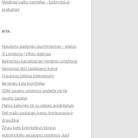
Mediniai vaikų nameliai – būtinybė ar
prabanga
KITA:
Naudotų padangų asortimentas – platus
Iš Londono į Vilnių dažniau
Bakterijos kanalizacijai įrenginių priežiūrai
Geriausia SEO paslaugos kaina
Traukiniu bilietai kiekvienam
Be langų kaip bomželiai
GSM saugos sistemos padeda ne tik
jaustis saugiai
Pigios kelionės tik su pigiais aviabilietais
Dėl mažų paslaugų kainų konkuruoja ir
draudikai
Žinau kelis kokybiškus blogus
Automobilių apsaugos sistemos, kad