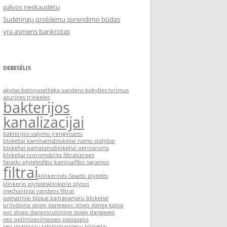
galvos neskaudėtų
Sudėtingų problemų sprendimo būdas
yra asmens bankrotas
DEBESĖLIS
akytas betonas
atlieka vandens kokybes tyrimus
azurines trinkeles
bakterijos
kanalizacijai
bakterijos valymo įrenginiams
blokeliai kaminams
blokeliai namo statybai
blokeliai pamatams
blokeliai pertvaroms
blokeliai tvoroms
brita filtrai
cerpes
fasado plyteles
fibo kaminai
fibo saramos
filtrai
klinkerinės fasado plytelės
klinkerio plytelės
klinkerio plytos
mechaniniai vandens filtrai
pamatiniai blokai kaina
pamatu blokeliai
prilydoma stogo danga
pvc stogo danga kaina
pvc stogo dangos
rulonine stogo danga
seo
seo optimizavimas
seo paslaugos
seo straipsniu talpinimas
sienu blokeliai