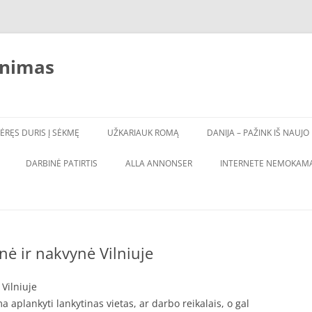
inimas
ĖRĘS DURIS Į SĖKMĘ
UŽKARIAUK ROMĄ
DANIJA – PAŽINK IŠ NAUJO
DARBINĖ PATIRTIS
ALLA ANNONSER
INTERNETE NEMOKAMA
nė ir nakvynė Vilniuje
Vilniuje
 aplankyti lankytinas vietas, ar darbo reikalais, o gal