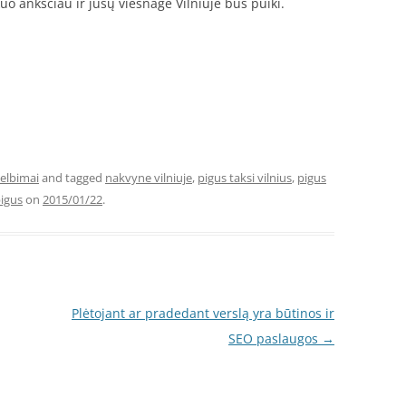
uo anksčiau ir jūsų viešnagė Vilniuje bus puiki.
elbimai
and tagged
nakvyne vilniuje
,
pigus taksi vilnius
,
pigus
pigus
on
2015/01/22
.
Plėtojant ar pradedant verslą yra būtinos ir
SEO paslaugos
→