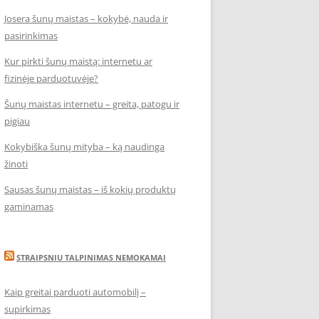
Josera šunų maistas – kokybė, nauda ir
pasirinkimas
Kur pirkti šunų maistą: internetu ar
fizinėje parduotuvėje?
Šunų maistas internetu – greita, patogu ir
pigiau
Kokybiška šunų mityba – ką naudinga
žinoti
Sausas šunų maistas – iš kokių produktų
gaminamas
STRAIPSNIU TALPINIMAS NEMOKAMAI
Kaip greitai parduoti automobilį –
supirkimas