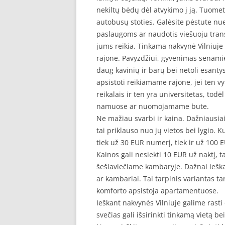
nekiltų bėdų dėl atvykimo į ją. Tuomet
autobusų stoties. Galėsite pėstute nueit
paslaugoms ar naudotis viešuoju trans
jums reikia. Tinkama nakvynė Vilniuje 
rajone. Pavyzdžiui, gyvenimas senami
daug kavinių ir barų bei netoli esanty
apsistoti reikiamame rajone, jei ten vy
reikalais ir ten yra universitetas, tod
namuose ar nuomojamame bute.
Ne mažiau svarbi ir kaina. Dažniausia
tai priklauso nuo jų vietos bei lygio.
tiek už 30 EUR numerį, tiek ir už 100 
Kainos gali nesiekti 10 EUR už naktį, t
šešiaviečiame kambaryje. Dažnai ieška
ar kambariai. Tai tarpinis variantas t
komforto apsistoja apartamentuose.
Ieškant nakvynės Vilniuje galime rasti 
svečias gali išsirinkti tinkamą vietą b