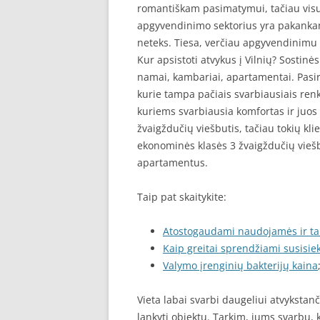
romantiškam pasimatymui, tačiau visu
apgyvendinimo sektorius yra pakankamai 
neteks. Tiesa, verčiau apgyvendinimu r
Kur apsistoti atvykus į Vilnių? Sostinė
namai, kambariai, apartamentai. Pasirin
kurie tampa pačiais svarbiausiais renka
kuriems svarbiausia komfortas ir juos
žvaigždučių viešbutis, tačiau tokių kl
ekonominės klasės 3 žvaigždučių vieš
apartamentus.
Taip pat skaitykite:
Atostogaudami naudojamės ir ta
Kaip greitai sprendžiami susisie
Valymo įrenginių bakterijų kaina
Vieta labai svarbi daugeliui atvykstan
lankyti objektų. Tarkim, jums svarbu, k