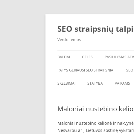
Skip
to
content
SEO straipsnių talp
Verslo temos
BALDAI
GĖLĖS
PASIŪLYMAS ATV
PATYS GERIAUSI SEO STRAIPSNIAI
SEO
SKELBIMAI
STATYBA
VAIKAMS
Maloniai nustebino kelio
Maloniai nustebino kelionė ir nakvynė 
Nesvarbu ar į Lietuvos sostinę vykstama