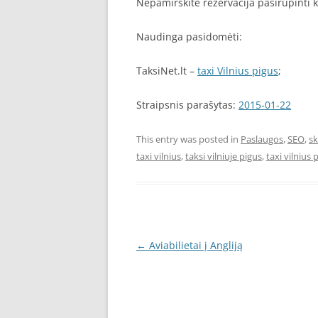
Nepamirškite rezervacija pasirūpinti k
Naudinga pasidomėti:
TaksiNet.lt –
taxi Vilnius pigus
;
Straipsnis parašytas:
2015-01-22
This entry was posted in
Paslaugos
,
SEO
,
sk
taxi vilnius
,
taksi vilniuje pigus
,
taxi vilnius 
Post
←
Aviabilietai į Angliją
navigation