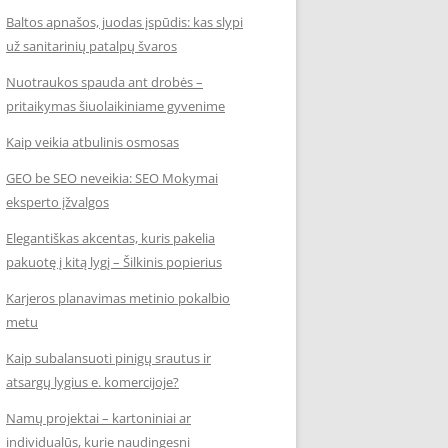
Baltos apnašos, juodas įspūdis: kas slypi
už sanitarinių patalpų švaros
Nuotraukos spauda ant drobės –
pritaikymas šiuolaikiniame gyvenime
Kaip veikia atbulinis osmosas
GEO be SEO neveikia: SEO Mokymai
eksperto įžvalgos
Elegantiškas akcentas, kuris pakelia
pakuotę į kitą lygį – Šilkinis popierius
Karjeros planavimas metinio pokalbio
metu
Kaip subalansuoti pinigų srautus ir
atsargų lygius e. komercijoje?
Namų projektai – kartoniniai ar
individualūs, kurie naudingesni