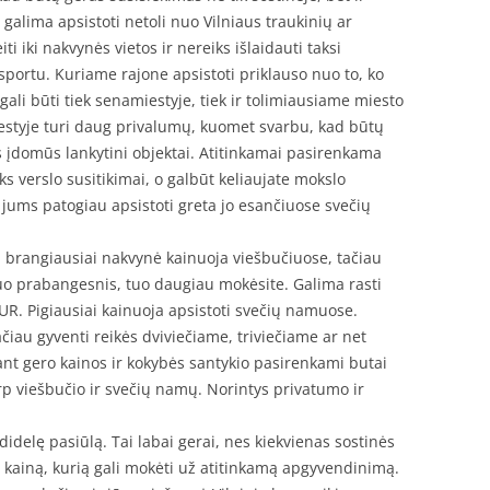
 galima apsistoti netoli nuo Vilniaus traukinių ar
i iki nakvynės vietos ir nereiks išlaidauti taksi
portu. Kuriame rajone apsistoti priklauso nuo to, ko
gali būti tiek senamiestyje, tiek ir tolimiausiame miesto
estyje turi daug privalumų, kuomet svarbu, kad būtų
s įdomūs lankytini objektai. Atitinkamai pasirenkama
ks verslo susitikimai, o galbūt keliaujate mokslo
ėl jums patogiau apsistoti greta jo esančiuose svečių
i brangiausiai nakvynė kainuoja viešbučiuose, tačiau
 Kuo prabangesnis, tuo daugiau mokėsite. Galima rasti
EUR. Pigiausiai kainuoja apsistoti svečių namuose.
ačiau gyventi reikės dviviečiame, triviečiame ar net
nt gero kainos ir kokybės santykio pasirenkami butai
arp viešbučio ir svečių namų. Norintys privatumo ir
didelę pasiūlą. Tai labai gerai, nes kiekvienas sostinės
ei kainą, kurią gali mokėti už atitinkamą apgyvendinimą.