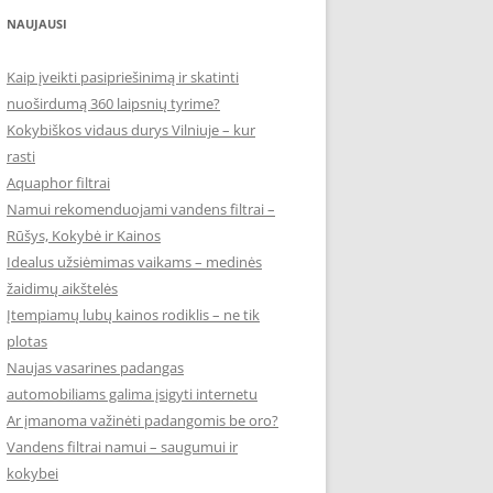
NAUJAUSI
Kaip įveikti pasipriešinimą ir skatinti
nuoširdumą 360 laipsnių tyrime?
Kokybiškos vidaus durys Vilniuje – kur
rasti
Aquaphor filtrai
Namui rekomenduojami vandens filtrai –
Rūšys, Kokybė ir Kainos
Idealus užsiėmimas vaikams – medinės
žaidimų aikštelės
Įtempiamų lubų kainos rodiklis – ne tik
plotas
Naujas vasarines padangas
automobiliams galima įsigyti internetu
Ar įmanoma važinėti padangomis be oro?
Vandens filtrai namui – saugumui ir
kokybei