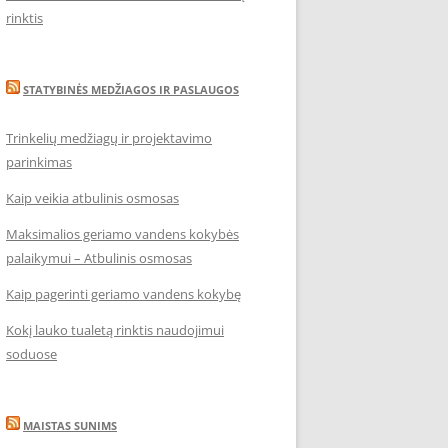
rinktis
STATYBINĖS MEDŽIAGOS IR PASLAUGOS
Trinkelių medžiagų ir projektavimo
parinkimas
Kaip veikia atbulinis osmosas
Maksimalios geriamo vandens kokybės
palaikymui – Atbulinis osmosas
Kaip pagerinti geriamo vandens kokybę
Kokį lauko tualetą rinktis naudojimui
soduose
MAISTAS SUNIMS