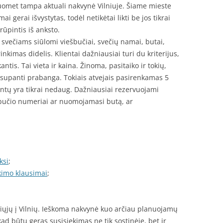
omet tampa aktuali nakvynė Vilniuje. Šiame mieste
gerai išvystytas, todėl netikėtai likti be jos tikrai
ūpintis iš anksto.
s svečiams siūlomi viešbučiai, svečių namai, butai,
kimas didelis. Klientai dažniausiai turi du kriterijus,
ntis. Tai vieta ir kaina. Žinoma, pasitaiko ir tokių,
 supanti prabanga. Tokiais atvejais pasirenkamas 5
ientų yra tikrai nedaug. Dažniausiai rezervuojami
bučio numeriai ar nuomojamasi butą, ar
ksi
;
kimo klausimai
;
;
čiųjų į Vilnių. Ieškoma nakvynė kuo arčiau planuojamų
ad būtų geras susisiekimas ne tik sostinėje, bet ir