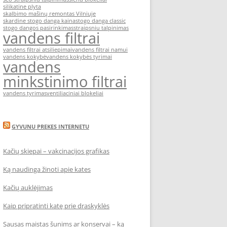
silikatine plyta
skalbimo mašinų remontas Vilniuje
skardine stogo danga kaina
stogo danga classic
stogo dangos pasirinkimas
straipsniu talpinimas
vandens filtrai
vandens filtrai atsiliepimai
vandens filtrai namui
vandens kokybė
vandens kokybės tyrimai
vandens
minkstinimo filtrai
vandens tyrimas
ventiliaciniai blokeliai
GYVUNU PREKES INTERNETU
Kačių skiepai – vakcinacijos grafikas
Ką naudinga žinoti apie kates
Kačių auklėjimas
Kaip pripratinti katę prie draskyklės
Sausas maistas šunims ar konservai – ką