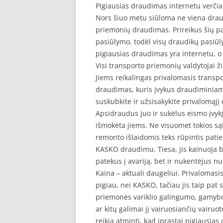
Pigiausias draudimas internetu verčia
Nors šiuo metu siūloma ne viena draud
priemonių draudimas. Prireikus šių pa
pasiūlymo, todėl visų draudikų pasiūl
pigiausias draudimas yra internetu, 
Visi transporto priemonių valdytojai ž
Jiems reikalingas privalomasis transp
draudimas, kuris įvykus draudiminiam į
suskubkite ir užsisakykite privalomąj
Apsidraudus juo ir sukėlus eismo įvyk
išmokėta jiems. Ne visuomet tokios są
remonto išlaidomis teks rūpintis pati
KASKO draudimu. Tiesa, jis kainuoja 
patekus į avariją, bet ir nukentėjus nu
Kaina – aktuali daugeliui. Privalomas
pigiau, nei KASKO, tačiau jis taip pat
priemonės variklio galingumo, gamybos
ar kitų galimai jį vairuosiančių vairu
reikia atminti, kad įprastai pigiausi