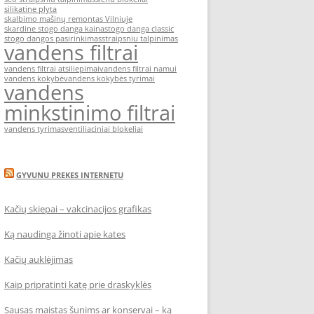
silikatine plyta
skalbimo mašinų remontas Vilniuje
skardine stogo danga kaina
stogo danga classic
stogo dangos pasirinkimas
straipsniu talpinimas
vandens filtrai
vandens filtrai atsiliepimai
vandens filtrai namui
vandens kokybė
vandens kokybės tyrimai
vandens
minkstinimo filtrai
vandens tyrimas
ventiliaciniai blokeliai
GYVUNU PREKES INTERNETU
Kačių skiepai – vakcinacijos grafikas
Ką naudinga žinoti apie kates
Kačių auklėjimas
Kaip pripratinti katę prie draskyklės
Sausas maistas šunims ar konservai – ką