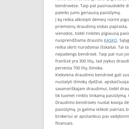
bendrovėse. Taip pat pasinaudokite 
pateiks jums geriausią pasiūlymą.
Į ką reikia atkreipti dėmesį norint pigi
priemonių draudimą viskas paprasta, 
vienodos, todėl rinkitės pigiausią pas
nusprendžiama draustis
KASKO
. Sąly
reikia skirti nurodomai išskaitai. Tai 
nepadengs bendrovė. Taip pat nuo jos
franšizė yra 300 litų, tad įvykus draud
pervesta 700 litų išmoka.
Kiekviena draudimo bendrovė gali susi
nustatyti išmokų dydžiai, apskaičiuojam
savanoriškajam draudimui, todėl draudž
tik tuomet rinktis tinkamą pasiūlymą. 
Draudimo bendrovės nuolat kovoja dėl
pasiūlymą. Jo galima ieškoti įvairiais
brokeriui ar apsilankius pas vadybinin
finansais.