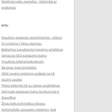
Mediniai vaikų nameliai – būtinybė ar
prabanga
KITA:
Naudotų padangų asortimentas – platus
Iš Londono į Vilnių dažniau
Bakterijos kanalizacijai įrenginių priežiūrai
Geriausia SEO paslaugos kaina
Traukiniu bilietai kiekvienam
Be langų kaip bomželiai
GSM saugos sistemos padeda ne tik
jaustis saugiai
Pigios kelionės tik su pigiais aviabilietais
Dėl mažų paslaugų kainų konkuruoja ir
draudikai
Žinau kelis kokybiškus blogus
Automobilių apsaugos sistemos, kad