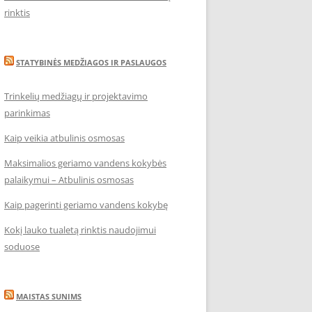
rinktis
STATYBINĖS MEDŽIAGOS IR PASLAUGOS
Trinkelių medžiagų ir projektavimo
parinkimas
Kaip veikia atbulinis osmosas
Maksimalios geriamo vandens kokybės
palaikymui – Atbulinis osmosas
Kaip pagerinti geriamo vandens kokybę
Kokį lauko tualetą rinktis naudojimui
soduose
MAISTAS SUNIMS