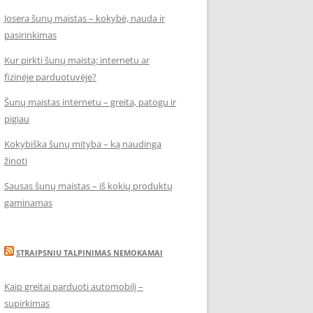
Josera šunų maistas – kokybė, nauda ir
pasirinkimas
Kur pirkti šunų maistą: internetu ar
fizinėje parduotuvėje?
Šunų maistas internetu – greita, patogu ir
pigiau
Kokybiška šunų mityba – ką naudinga
žinoti
Sausas šunų maistas – iš kokių produktų
gaminamas
STRAIPSNIU TALPINIMAS NEMOKAMAI
Kaip greitai parduoti automobilį –
supirkimas