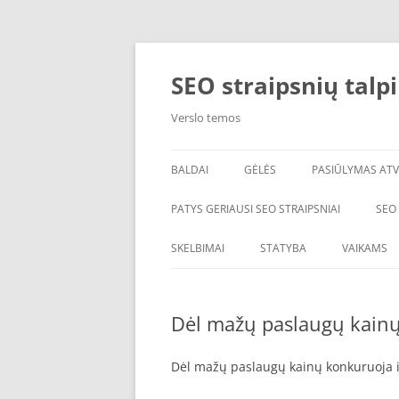
Skip
to
content
SEO straipsnių talp
Verslo temos
BALDAI
GĖLĖS
PASIŪLYMAS ATV
PATYS GERIAUSI SEO STRAIPSNIAI
SEO
SKELBIMAI
STATYBA
VAIKAMS
Dėl mažų paslaugų kainų
Dėl mažų paslaugų kainų konkuruoja i