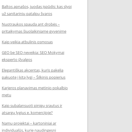
Baltos apnašos, juodas įspūdis: kas slypi
už sanitarinių patalpų švaros
Nuotraukos spauda ant drobės –
pritaikymas šiuolaikiniame gyvenime
Kaip veikia atbulinis osmosas
GEO be SEO neveikia: SEO Mokymai
eksperto įžvalgos
Elegantiškas akcentas, kuris pakelia
pakuotę į kitą lygį – Šilkinis popierius
Karjeros planavimas metinio pokalbio
metu
Kaip subalansuoti pinigų srautus ir
atsargų lygius e. komercijoje?
Namų projektai – kartoniniai ar
individualūs, kurie naudingesni