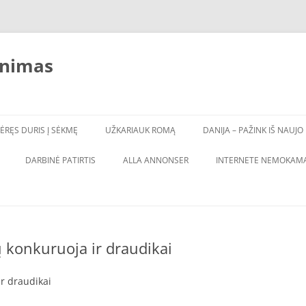
inimas
ĖRĘS DURIS Į SĖKMĘ
UŽKARIAUK ROMĄ
DANIJA – PAŽINK IŠ NAUJO
DARBINĖ PATIRTIS
ALLA ANNONSER
INTERNETE NEMOKAMA
 konkuruoja ir draudikai
r draudikai