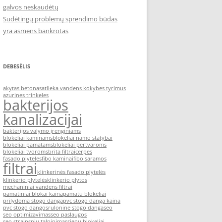
galvos neskaudėtų
Sudėtingų problemų sprendimo būdas
yra asmens bankrotas
DEBESĖLIS
akytas betonas
atlieka vandens kokybes tyrimus
azurines trinkeles
bakterijos
kanalizacijai
bakterijos valymo įrenginiams
blokeliai kaminams
blokeliai namo statybai
blokeliai pamatams
blokeliai pertvaroms
blokeliai tvoroms
brita filtrai
cerpes
fasado plyteles
fibo kaminai
fibo saramos
filtrai
klinkerinės fasado plytelės
klinkerio plytelės
klinkerio plytos
mechaniniai vandens filtrai
pamatiniai blokai kaina
pamatu blokeliai
prilydoma stogo danga
pvc stogo danga kaina
pvc stogo dangos
rulonine stogo danga
seo
seo optimizavimas
seo paslaugos
seo straipsniu talpinimas
sienu blokeliai