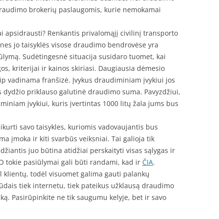
draudimo brokerių paslaugomis, kurie nemokamai
ai apsidrausti? Renkantis privalomąjį civilinį transporto
nes jo taisyklės visose draudimo bendrovėse yra
iūlymą. Sudėtingesnė situacija susidaro tuomet, kai
gos, kriterijai ir kainos skiriasi. Daugiausia dėmesio
taip vadinama franšizė. Įvykus draudiminiam įvykiui jos
 dydžio priklauso galutinė draudimo suma. Pavyzdžiui,
iminiam įvykiui, kuris įvertintas 1000 litų žala jums bus
kurti savo taisykles, kuriomis vadovaujantis bus
a įmoka ir kiti svarbūs veiksniai. Tai galioja tik
iantis juo būtina atidžiai perskaityti visas sąlygas ir
O tokie pasiūlymai gali būti randami, kad ir
ČIA
.
 klientų, todėl visuomet galima gauti palankų
 būdais tiek internetu, tiek pateikus užklausą draudimo
ką. Pasirūpinkite ne tik saugumu kelyje, bet ir savo