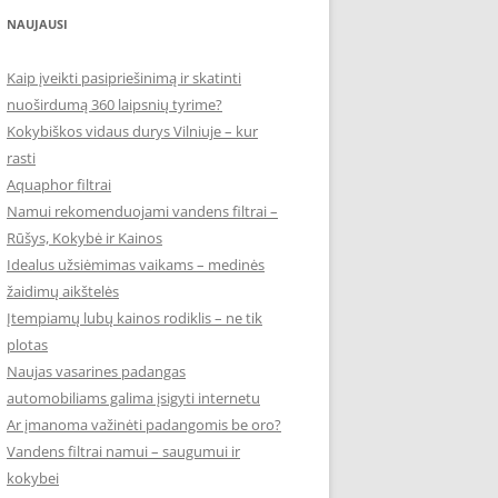
NAUJAUSI
Kaip įveikti pasipriešinimą ir skatinti
nuoširdumą 360 laipsnių tyrime?
Kokybiškos vidaus durys Vilniuje – kur
rasti
Aquaphor filtrai
Namui rekomenduojami vandens filtrai –
Rūšys, Kokybė ir Kainos
Idealus užsiėmimas vaikams – medinės
žaidimų aikštelės
Įtempiamų lubų kainos rodiklis – ne tik
plotas
Naujas vasarines padangas
automobiliams galima įsigyti internetu
Ar įmanoma važinėti padangomis be oro?
Vandens filtrai namui – saugumui ir
kokybei