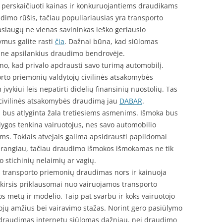
 perskaičiuoti kainas ir konkuruojantiems draudikams
imo rūšis, tačiau populiariausias yra transporto
slaugų ne vienas savininkas ieško geriausio
ymus galite rasti
čia
. Dažnai būna, kad siūlomas
o ne apsilankius draudimo bendrovėje.
ino, kad privalo apdrausti savo turimą automobilį.
orto priemonių valdytojų civilinės atsakomybės
vykiui leis nepatirti didelių finansinių nuostolių. Tas
į civilinės atsakomybės draudimą jau
DABAR
.
į bus atlyginta žala tretiesiems asmenims. Išmoka bus
lygos tenkina vairuotojus, nes savo automobilio
ems. Tokiais atvejais galima apsidrausti papildomai
brangiau, tačiau draudimo išmokos išmokamas ne tik
o stichinių nelaimių ar vagių.
is transporto priemonių draudimas nors ir kainuoja
 skirsis priklausomai nuo vairuojamos transporto
 metų ir modelio. Taip pat svarbu ir koks vairuotojo
otojų amžius bei vairavimo stažas. Norint gero pasiūlymo
as draudimas internetu siūlomas dažniau, nei draudimo