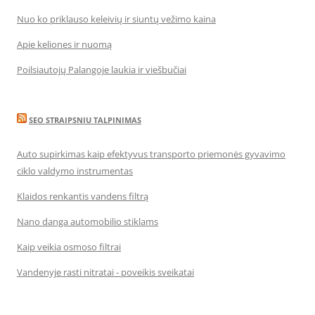
Nuo ko priklauso keleivių ir siuntų vežimo kaina
Apie keliones ir nuomą
Poilsiautojų Palangoje laukia ir viešbučiai
SEO STRAIPSNIU TALPINIMAS
Auto supirkimas kaip efektyvus transporto priemonės gyvavimo
ciklo valdymo instrumentas
Klaidos renkantis vandens filtrą
Nano danga automobilio stiklams
Kaip veikia osmoso filtrai
Vandenyje rasti nitratai - poveikis sveikatai