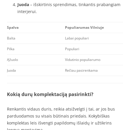
Juoda
– išskirtinis sprendimas, tinkantis prabangiam
interjerui.
Spalva
Populiarumas Vilniuje
Balta
Labai populiari
Pilka
Populiari
Ąžuolo
Vidutinio populiarumo
Juoda
Rečiau pasirenkama
Kokią durų komplektaciją pasirinkti?
Renkantis vidaus duris, reikia atsižvelgti į tai, ar jos bus
parduodamos su visais būtinais priedais. Kokybiškas
komplektas leis išvengti papildomų išlaidų ir užtikrins
lengvą montavimą.