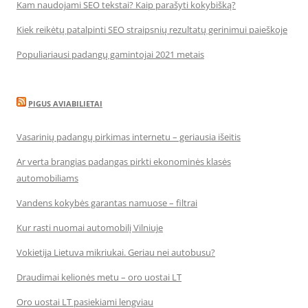
Kam naudojami SEO tekstai? Kaip parašyti kokybišką?
Kiek reikėtų patalpinti SEO straipsnių rezultatų gerinimui paieškoje
Populiariausi padangų gamintojai 2021 metais
PIGUS AVIABILIETAI
Vasarinių padangų pirkimas internetu – geriausia išeitis
Ar verta brangias padangas pirkti ekonominės klasės
automobiliams
Vandens kokybės garantas namuose – filtrai
Kur rasti nuomai automobilį Vilniuje
Vokietija Lietuva mikriukai. Geriau nei autobusu?
Draudimai kelionės metu – oro uostai LT
Oro uostai LT pasiekiami lengviau