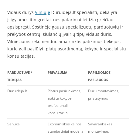
Vidaus durys
Vilniuje
Duruideja.lt specialistų dėka yra
įsigyjamos itin greitai, nes patarimai leidžia greičiau
apsispręsti. Sostinėje gausu specializuotų parduotuvių ir
prekybos centrų, siūlančių įvairių tipų vidaus duris.
Vilniečiams rekomenduojama rinktis patikimus tiekėjus,
kurie gali pasiūlyti platų asortimentą, kokybę ir specialistų
konsultacijas.
PARDUOTUVĖ /
PRIVALUMAI
PAPILDOMOS
TIEKĖJAS
PASLAUGOS
Duruideja.lt
Platus pasirinkimas,
Durų montavimas,
aukšta kokybė,
pristatymas
profesionali
konsultacija
Senukai
Ekonomiškos kainos,
Savarankiškas
standartiniai modeliai
montavimas