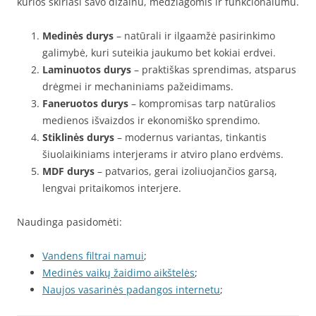
kurios skiriasi savo dizainu, medžiagomis ir funkcionalumu.
Medinės durys
– natūrali ir ilgaamžė pasirinkimo
galimybė, kuri suteikia jaukumo bet kokiai erdvei.
Laminuotos durys
– praktiškas sprendimas, atsparus
drėgmei ir mechaniniams pažeidimams.
Faneruotos durys
– kompromisas tarp natūralios
medienos išvaizdos ir ekonomiško sprendimo.
Stiklinės durys
– modernus variantas, tinkantis
šiuolaikiniams interjerams ir atviro plano erdvėms.
MDF durys
– patvarios, gerai izoliuojančios garsą,
lengvai pritaikomos interjere.
Naudinga pasidomėti:
Vandens filtrai namui
;
Medinės vaikų žaidimo aikštelės
;
Naujos vasarinės padangos internetu
;