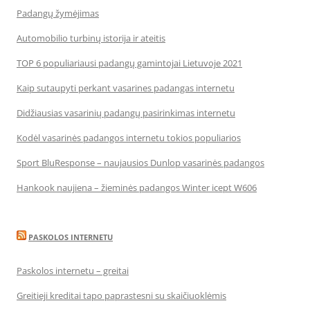
Padangų žymėjimas
Automobilio turbinų istorija ir ateitis
TOP 6 populiariausi padangų gamintojai Lietuvoje 2021
Kaip sutaupyti perkant vasarines padangas internetu
Didžiausias vasarinių padangų pasirinkimas internetu
Kodėl vasarinės padangos internetu tokios populiarios
Sport BluResponse – naujausios Dunlop vasarinės padangos
Hankook naujiena – žieminės padangos Winter icept W606
PASKOLOS INTERNETU
Paskolos internetu – greitai
Greitieji kreditai tapo paprastesni su skaičiuoklėmis