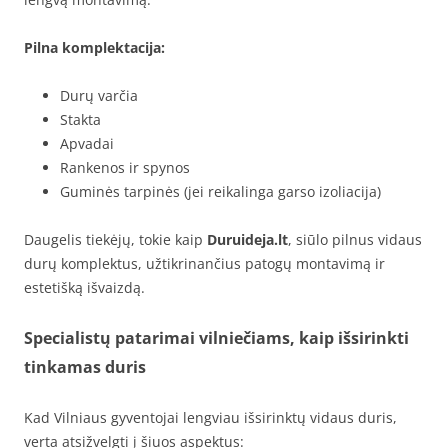
Pilna komplektacija:
Durų varčia
Stakta
Apvadai
Rankenos ir spynos
Guminės tarpinės (jei reikalinga garso izoliacija)
Daugelis tiekėjų, tokie kaip
Duruideja.lt
, siūlo pilnus vidaus
durų komplektus, užtikrinančius patogų montavimą ir
estetišką išvaizdą.
Specialistų patarimai vilniečiams, kaip išsirinkti
tinkamas duris
Kad Vilniaus gyventojai lengviau išsirinktų vidaus duris,
verta atsižvelgti į šiuos aspektus: