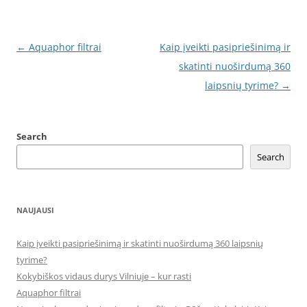
Post
←
Aquaphor filtrai
Kaip įveikti pasipriešinimą ir
navigation
skatinti nuoširdumą 360
laipsnių tyrime?
→
Search
Search
NAUJAUSI
Kaip įveikti pasipriešinimą ir skatinti nuoširdumą 360 laipsnių
tyrime?
Kokybiškos vidaus durys Vilniuje – kur rasti
Aquaphor filtrai