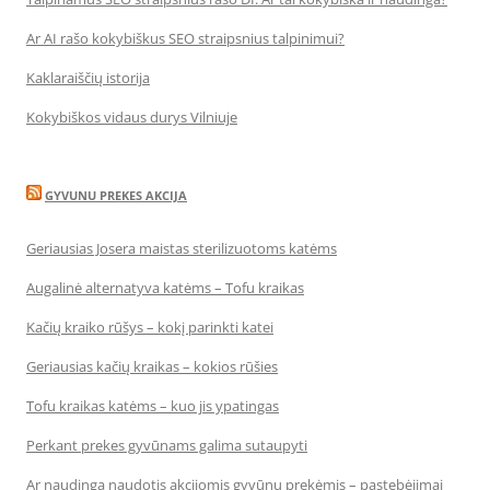
Ar AI rašo kokybiškus SEO straipsnius talpinimui?
Kaklaraiščių istorija
Kokybiškos vidaus durys Vilniuje
GYVUNU PREKES AKCIJA
Geriausias Josera maistas sterilizuotoms katėms
Augalinė alternatyva katėms – Tofu kraikas
Kačių kraiko rūšys – kokį parinkti katei
Geriausias kačių kraikas – kokios rūšies
Tofu kraikas katėms – kuo jis ypatingas
Perkant prekes gyvūnams galima sutaupyti
Ar naudinga naudotis akcijomis gyvūnų prekėmis – pastebėjimai