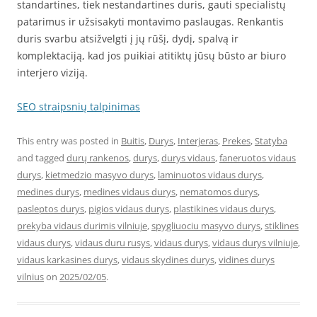
standartines, tiek nestandartines duris, gauti specialistų
patarimus ir užsisakyti montavimo paslaugas. Renkantis
duris svarbu atsižvelgti į jų rūšį, dydį, spalvą ir
komplektaciją, kad jos puikiai atitiktų jūsų būsto ar biuro
interjero viziją.
SEO straipsnių talpinimas
This entry was posted in
Buitis
,
Durys
,
Interjeras
,
Prekes
,
Statyba
and tagged
durų rankenos
,
durys
,
durys vidaus
,
faneruotos vidaus
durys
,
kietmedzio masyvo durys
,
laminuotos vidaus durys
,
medines durys
,
medines vidaus durys
,
nematomos durys
,
pasleptos durys
,
pigios vidaus durys
,
plastikines vidaus durys
,
prekyba vidaus durimis vilniuje
,
spygliuociu masyvo durys
,
stiklines
vidaus durys
,
vidaus duru rusys
,
vidaus durys
,
vidaus durys vilniuje
,
vidaus karkasines durys
,
vidaus skydines durys
,
vidines durys
vilnius
on
2025/02/05
.