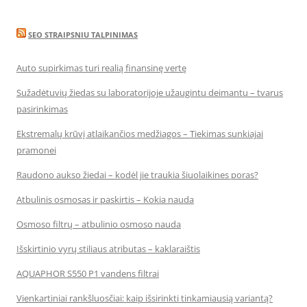
SEO STRAIPSNIU TALPINIMAS
Auto supirkimas turi realią finansinę vertę
Sužadėtuvių žiedas su laboratorijoje užaugintu deimantu – tvarus
pasirinkimas
Ekstremalų krūvį atlaikančios medžiagos – Tiekimas sunkiajai
pramonei
Raudono aukso žiedai – kodėl jie traukia šiuolaikines poras?
Atbulinis osmosas ir paskirtis – Kokia nauda
Osmoso filtrų – atbulinio osmoso nauda
Išskirtinio vyrų stiliaus atributas – kaklaraištis
AQUAPHOR S550 P1 vandens filtrai
Vienkartiniai rankšluosčiai: kaip išsirinkti tinkamiausią variantą?