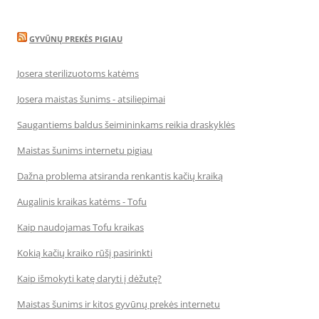
GYVŪNŲ PREKĖS PIGIAU
Josera sterilizuotoms katėms
Josera maistas šunims - atsiliepimai
Saugantiems baldus šeimininkams reikia draskyklės
Maistas šunims internetu pigiau
Dažna problema atsiranda renkantis kačių kraiką
Augalinis kraikas katėms - Tofu
Kaip naudojamas Tofu kraikas
Kokią kačių kraiko rūšį pasirinkti
Kaip išmokyti katę daryti į dėžutę?
Maistas šunims ir kitos gyvūnų prekės internetu