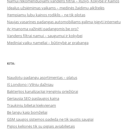
Namui rekomenduojami vandens filtrai – Rūšys, Kokybė ir Kainos
Idealus užsiėmimas vaikams – medinės žaidimų aikštelės
Įtempiamų lubų kainos rodiklis – ne tik plotas
Naujas vasarines padangas automobiliams galima įsigyti internetu
Ar įmanoma važinėti padangomis be oro?
Vandens filtrai namui – saugumui ir kokybei
Mediniai vaikų nameliai – būtinybė ar prabanga
KITA:
Naudotų padangų asortimentas – platus
Iš Londono į Vilnių dažniau
Bakterijos kanalizacijai įrenginių priežiūrai
Geriausia SEO paslaugos kaina
Traukiniu bilietai kiekvienam
Be langų kaip bomželiai
GSM saugos sistemos padeda ne tik jaustis saugiai
Pigios kelionės tik su pigiais aviabilietais