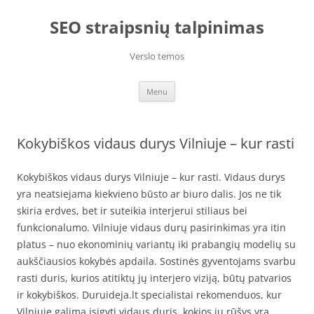
Skip
to
SEO straipsnių talpinimas
content
Verslo temos
Menu
Kokybiškos vidaus durys Vilniuje – kur rasti
Kokybiškos vidaus durys Vilniuje – kur rasti. Vidaus durys
yra neatsiejama kiekvieno būsto ar biuro dalis. Jos ne tik
skiria erdves, bet ir suteikia interjerui stiliaus bei
funkcionalumo. Vilniuje vidaus durų pasirinkimas yra itin
platus – nuo ekonominių variantų iki prabangių modelių su
aukščiausios kokybės apdaila. Sostinės gyventojams svarbu
rasti duris, kurios atitiktų jų interjero viziją, būtų patvarios
ir kokybiškos. Duruideja.lt specialistai rekomenduos, kur
Vilniuje galima įsigyti vidaus duris, kokios jų rūšys yra