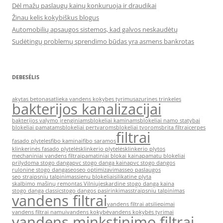
Dėl mažų paslaugų kainų konkuruoja ir draudikai
Žinau kelis kokybiškus blogus
Automobilių apsaugos sistemos, kad galvos neskaudėtų
Sudėtingų problemų sprendimo būdas yra asmens bankrotas
DEBESĖLIS
akytas betonas
atlieka vandens kokybes tyrimus
azurines trinkeles
bakterijos kanalizacijai
bakterijos valymo įrenginiams
blokeliai kaminams
blokeliai namo statybai
blokeliai pamatams
blokeliai pertvaroms
blokeliai tvoroms
brita filtrai
cerpes
filtrai
fasado plyteles
fibo kaminai
fibo saramos
klinkerinės fasado plytelės
klinkerio plytelės
klinkerio plytos
mechaniniai vandens filtrai
pamatiniai blokai kaina
pamatu blokeliai
prilydoma stogo danga
pvc stogo danga kaina
pvc stogo dangos
rulonine stogo danga
seo
seo optimizavimas
seo paslaugos
seo straipsniu talpinimas
sienu blokeliai
silikatine plyta
skalbimo mašinų remontas Vilniuje
skardine stogo danga kaina
stogo danga classic
stogo dangos pasirinkimas
straipsniu talpinimas
vandens filtrai
vandens filtrai atsiliepimai
vandens filtrai namui
vandens kokybė
vandens kokybės tyrimai
vandens minkstinimo filtrai