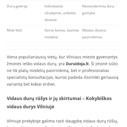
Durų galerija
Individualūs
Nestandartinių durų
užsakymai, unikalūs
gamyba
dizainai
Moki-Veži
Geros kainos, baziniai
Ribotas dizaino
modeliai
pasirinkimas
Viena populiariausių vietų, kur Vilniaus mieste gyvenantys
žmonės ieško vidaus durų, yra
Duruideja.lt
. Ši įmonė siūlo
ne tik platų modelių pasirinkimą, bet ir profesionalias
specialistų konsultacijas, kurios padeda išsirinkti geriausią
variantą bet kokiai erdvei.
Vidaus durų rūšys ir jų skirtumai – Kokybiškos
vidaus durys Vilniuje
Vilniuje prekyboje galima rasti daugybę vidaus durų rūšių,