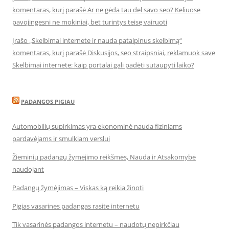
komentaras, kurį parašė Ar ne gėda tau del savo seo? Keliuose
pavojingesni ne mokiniai, bet turintys teisę vairuoti
Įrašo „Skelbimai internete ir nauda patalpinus skelbimą“
komentaras, kurį parašė Diskusijos, seo straipsniai, reklamuok save
Skelbimai internete: kaip portalai gali padėti sutaupyti laiko?
PADANGOS PIGIAU
Automobilių supirkimas yra ekonominė nauda fiziniams
pardavėjams ir smulkiam verslui
Žieminių padangų žymėjimo reikšmės, Nauda ir Atsakomybė
naudojant
Padangų žymėjimas – Viskas ką reikia žinoti
Pigias vasarines padangas rasite internetu
Tik vasarinės padangos internetu – naudotų nepirkčiau