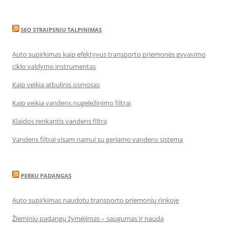
SEO STRAIPSNIU TALPINIMAS
Auto supirkimas kaip efektyvus transporto priemonės gyvavimo
ciklo valdymo instrumentas
Kaip veikia atbulinis osmosas
Kaip veikia vandens nugeležinimo filtrai
Klaidos renkantis vandens filtrą
Vandens filtrai visam namui su geriamo vandens sistema
PERKU PADANGAS
Auto supirkimas naudotų transporto priemonių rinkoje
Žieminių padangų žymėjimas – saugumas ir nauda