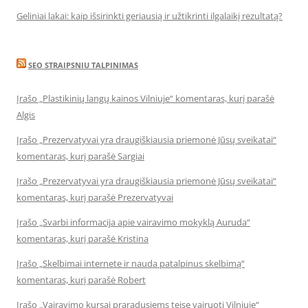
Geliniai lakai: kaip išsirinkti geriausią ir užtikrinti ilgalaikį rezultatą?
SEO STRAIPSNIU TALPINIMAS
Įrašo „Plastikinių langų kainos Vilniuje“ komentaras, kurį parašė
Algis
Įrašo „Prezervatyvai yra draugiškiausia priemonė Jūsų sveikatai“
komentaras, kurį parašė Sargiai
Įrašo „Prezervatyvai yra draugiškiausia priemonė Jūsų sveikatai“
komentaras, kurį parašė Prezervatyvai
Įrašo „Svarbi informacija apie vairavimo mokyklą Auruda“
komentaras, kurį parašė Kristina
Įrašo „Skelbimai internete ir nauda patalpinus skelbimą“
komentaras, kurį parašė Robert
Įrašo „Vairavimo kursai praradusiems teisę vairuoti Vilniuje“