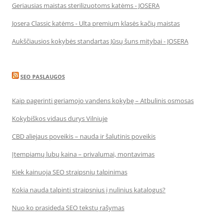
Geriausias maistas sterilizuotoms katėms - JOSERA
Josera Classic katėms - Ulta premium klasės kačių maistas
Aukščiausios kokybės standartas Jūsų šuns mitybai - JOSERA
SEO PASLAUGOS
Kaip pagerinti geriamojo vandens kokybę – Atbulinis osmosas
Kokybiškos vidaus durys Vilniuje
CBD aliejaus poveikis – nauda ir šalutinis poveikis
Įtempiamų lubų kaina – privalumai, montavimas
Kiek kainuoja SEO straipsnių talpinimas
Kokia nauda talpinti straipsnius į nulinius katalogus?
Nuo ko prasideda SEO tekstų rašymas