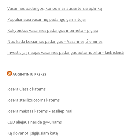
Vasarinės padangos, kurios mažiausiai teršia aplinką
Populiariausi vasarinių padangų gamintojai
Kokybiškos vasarinės padangos internetu – pigiau
Nuo kada keičiamos padangos – Vasarinės, Žieminės
Investicija į naujas vasarines padangas automobiliui – kiek išleisti
AUGINTINIU PREKES
Josera Classic katėms
Josera sterilizuotoms katėms
Josera maistas katėms – atsiliepimai
CBD aliejaus nauda gyvūnams
Ką dovanoti įsigijusiam katę