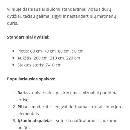
Vilniuje dažniausiai siūlomi standartiniai vidaus durų
dydžiai, tačiau galima įsigyti ir nestandartinių matmenų
duris.
Standartiniai dydžiai:
Plotis: 60 cm, 70 cm, 80 cm, 90 cm
Aukštis: 200 cm, 210 cm, 220 cm
Staktos storis: 7–10 cm
Populiariausios spalvos:
Balta
– universalus pasirinkimas, vizualiai padidina
erdvę.
Pilka
– moderni ir lengvai derinama su kitais interjero
elementais.
Ąžuolo atspalviai
– suteikia natūralumo ir jaukumo
pojūtį.