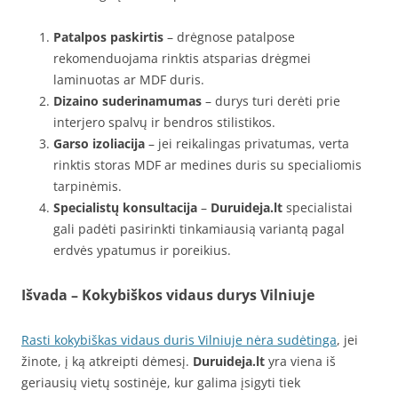
Patalpos paskirtis
– drėgnose patalpose
rekomenduojama rinktis atsparias drėgmei
laminuotas ar MDF duris.
Dizaino suderinamumas
– durys turi derėti prie
interjero spalvų ir bendros stilistikos.
Garso izoliacija
– jei reikalingas privatumas, verta
rinktis storas MDF ar medines duris su specialiomis
tarpinėmis.
Specialistų konsultacija
–
Duruideja.lt
specialistai
gali padėti pasirinkti tinkamiausią variantą pagal
erdvės ypatumus ir poreikius.
Išvada – Kokybiškos vidaus durys Vilniuje
Rasti kokybiškas vidaus duris Vilniuje nėra sudėtinga
, jei
žinote, į ką atkreipti dėmesį.
Duruideja.lt
yra viena iš
geriausių vietų sostinėje, kur galima įsigyti tiek