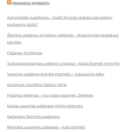
PADANGOS INTERNETU
Automobilių supirkimas – kodėl žmonės renkasi paprastesnį
pardavimo būdą?
Žieminių padangų žymėjimo reikšmės – Atsakomybė nesilaikant
taisyklių
Padangų žymėjimas
Turbokompresoriaus veikimo principai – būdai išvengti remonto
Vasarinių padangų kokybė internetu – sutaupoma laiko
Goodyear triumfavo Dakaro ralyje
Padangų keitimas – nuo kada vasarinės, žieminės
Kokias vasarines padangas rinktis internetu
Geriausios žieminės padangos
Renkatės vasarines padangas – kaip išsirinkti