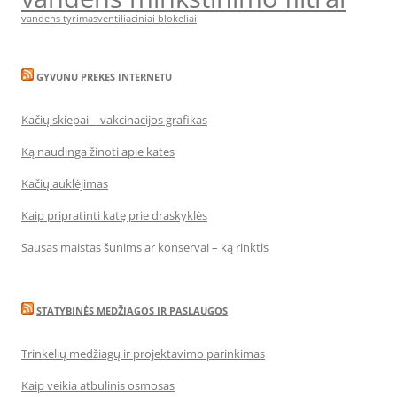
vandens tyrimas
ventiliaciniai blokeliai
GYVUNU PREKES INTERNETU
Kačių skiepai – vakcinacijos grafikas
Ką naudinga žinoti apie kates
Kačių auklėjimas
Kaip pripratinti katę prie draskyklės
Sausas maistas šunims ar konservai – ką rinktis
STATYBINĖS MEDŽIAGOS IR PASLAUGOS
Trinkelių medžiagų ir projektavimo parinkimas
Kaip veikia atbulinis osmosas