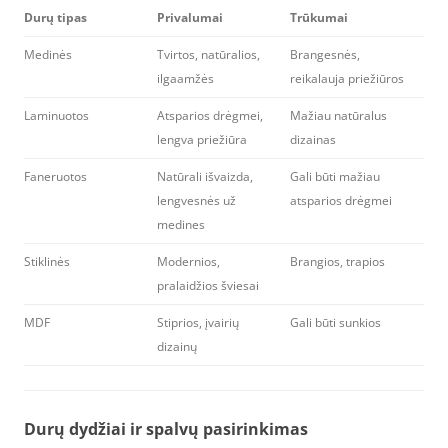
Durų tipas
Privalumai
Trūkumai
Medinės
Tvirtos, natūralios,
Brangesnės,
ilgaamžės
reikalauja priežiūros
Laminuotos
Atsparios drėgmei,
Mažiau natūralus
lengva priežiūra
dizainas
Faneruotos
Natūrali išvaizda,
Gali būti mažiau
lengvesnės už
atsparios drėgmei
medines
Stiklinės
Modernios,
Brangios, trapios
pralaidžios šviesai
MDF
Stiprios, įvairių
Gali būti sunkios
dizainų
Durų dydžiai ir spalvų pasirinkimas