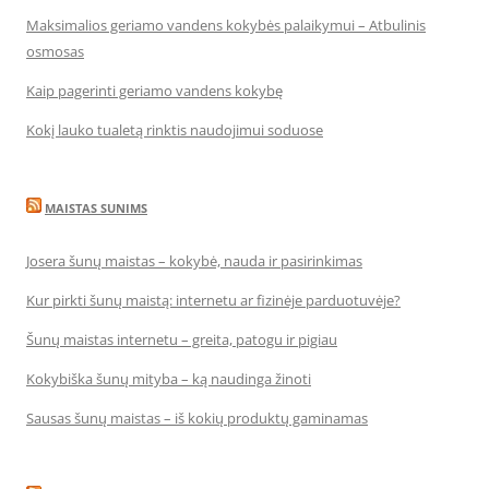
Maksimalios geriamo vandens kokybės palaikymui – Atbulinis
osmosas
Kaip pagerinti geriamo vandens kokybę
Kokį lauko tualetą rinktis naudojimui soduose
MAISTAS SUNIMS
Josera šunų maistas – kokybė, nauda ir pasirinkimas
Kur pirkti šunų maistą: internetu ar fizinėje parduotuvėje?
Šunų maistas internetu – greita, patogu ir pigiau
Kokybiška šunų mityba – ką naudinga žinoti
Sausas šunų maistas – iš kokių produktų gaminamas