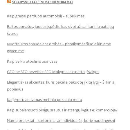
STRAIPSNIU TALPINIMAS NEMOKAMAI
Kaip greitai parduoti automobilį – supirkimas
Baltos apnašos, juodas įspūdis: kas slypi už sanitarinių patalpų
švaros
Nuotraukos spauda ant drobės – pritaikymas šiuolaikiniame
gyvenime
Kaip veikia atbulinis osmosas
GEO be SEO neveikia: SEO Mokymai eksperto įžvalgos
Elegantiškas akcentas, kuris pakelia pakuotę į kitą lygį – Šilkinis
popierius
Karjeros planavimas metinio pokalbio metu
Kaip subalansuoti pinigų srautus ir atsargų lygius e. komercijoje?
Namų projektai – kartoniniai ar individualūs, kurie naudingesni