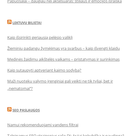
Papuošalai – daugiau nei aksesuaras: stiliaus ir emocijos išraiška
LEKTUVU BILIETAI
Kaip išsirinkti geriausią pelėsio valiklį
Žieminių padangų žymėjimas yra svarbus – kaip išvengti klaidų
Medinės žaidimų aikštelės vaikams – pristatymas ir surinkimas
Kaip sutaupyti aptveriant kaimo sodybą?
Maži nuotekų valymo įrenginiai gali veikti ne tik tyliai, bet ir
„nematomai‘‘?
SEO PASLAUGOS
Namui rekomenduojami vandens filtrai
Talpinamus SEO straipsnius rašo DI: Ar tai kokybiška ir naudinga?