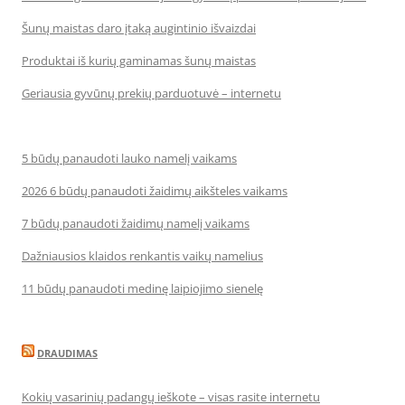
Šunų maistas daro įtaką augintinio išvaizdai
Produktai iš kurių gaminamas šunų maistas
Geriausia gyvūnų prekių parduotuvė – internetu
5 būdų panaudoti lauko namelį vaikams
2026 6 būdų panaudoti žaidimų aikšteles vaikams
7 būdų panaudoti žaidimų namelį vaikams
Dažniausios klaidos renkantis vaikų namelius
11 būdų panaudoti medinę laipiojimo sienelę
DRAUDIMAS
Kokių vasarinių padangų ieškote – visas rasite internetu