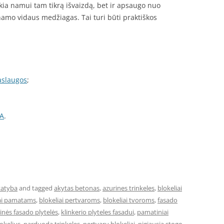
eikia namui tam tikrą išvaizdą, bet ir apsaugo nuo
 namo vidaus medžiagas. Tai turi būti praktiškos
aslaugos
;
IA
.
tatyba
and tagged
akytas betonas
,
azurines trinkeles
,
blokeliai
iai pamatams
,
blokeliai pertvaroms
,
blokeliai tvoroms
,
fasado
rinės fasado plytelės
,
klinkerio plyteles fasadui
,
pamatiniai