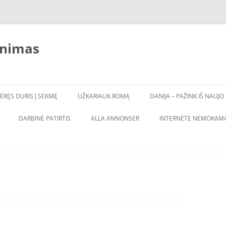
inimas
ĖRĘS DURIS Į SĖKMĘ
UŽKARIAUK ROMĄ
DANIJA – PAŽINK IŠ NAUJO
DARBINĖ PATIRTIS
ALLA ANNONSER
INTERNETE NEMOKAMA