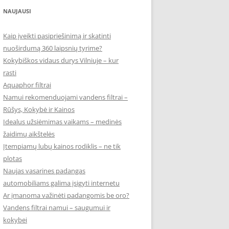
NAUJAUSI
Kaip įveikti pasipriešinimą ir skatinti
nuoširdumą 360 laipsnių tyrime?
Kokybiškos vidaus durys Vilniuje – kur
rasti
Aquaphor filtrai
Namui rekomenduojami vandens filtrai –
Rūšys, Kokybė ir Kainos
Idealus užsiėmimas vaikams – medinės
žaidimų aikštelės
Įtempiamų lubų kainos rodiklis – ne tik
plotas
Naujas vasarines padangas
automobiliams galima įsigyti internetu
Ar įmanoma važinėti padangomis be oro?
Vandens filtrai namui – saugumui ir
kokybei