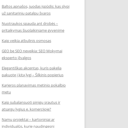
Baltos apnašos, juodas įspūdis: kas slypi
už sanitarinių patalpų švaros
Nuotraukos spauda ant drobės –
pritaikymas šiuolaikiniame gyvenime
Kaip veikia atbulinis osmosas
GEO be SEO neveikia: SEO Mokymai
eksperto įžvalgos
Elegantiškas akcentas, kuris pakelia
pakuotę į kitą lygį – Šilkinis popierius
Karjeros planavimas metinio pokalbio
metu
Kaip subalansuoti pinigų srautus ir
atsargų lygius e. komercijoje?
Namų projektai – kartoniniai ar
individualūs, kurie naudingesni