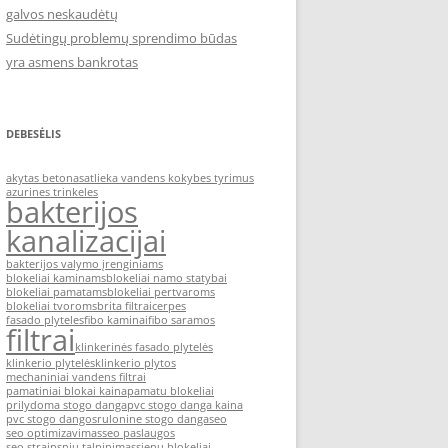
galvos neskaudėtų
Sudėtingų problemų sprendimo būdas
yra asmens bankrotas
DEBESĖLIS
akytas betonas
atlieka vandens kokybes tyrimus
azurines trinkeles
bakterijos
kanalizacijai
bakterijos valymo įrenginiams
blokeliai kaminams
blokeliai namo statybai
blokeliai pamatams
blokeliai pertvaroms
blokeliai tvoroms
brita filtrai
cerpes
fasado plyteles
fibo kaminai
fibo saramos
filtrai
klinkerinės fasado plytelės
klinkerio plytelės
klinkerio plytos
mechaniniai vandens filtrai
pamatiniai blokai kaina
pamatu blokeliai
prilydoma stogo danga
pvc stogo danga kaina
pvc stogo dangos
rulonine stogo danga
seo
seo optimizavimas
seo paslaugos
seo straipsniu talpinimas
sienu blokeliai