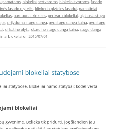
iai pamatams
,
blokeliai pertvaroms
,
blokeliai tvoroms
,
fasado
rinės fasado plytelės
,
klinkerio plyteles fasadui
,
pamatiniai
okelius
,
parduoda trinkeles
,
pertvaru blokeliai
,
pigiausia stogo
ngos
,
prilydoma stogo danga
,
pvc stogo danga kaina
,
pvc stogo
ai
,
silikatine plyta
,
skardine stogo danga kaina
,
stogo danga
iniai blokeliai
on
2015/07/01
.
udojami blokeliai statybose
iai statybose. Blokeliai namo statybai: kodėl verta
jami blokeliai
 gyvenime. Belieka tik pridurti, jog šiandien jau
ų, o galimybę patikėti šias statybas profesionalams-