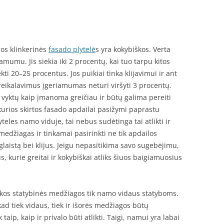
ios klinkerinės
fasado plytelė
s yra kokybiškos. Verta
riamumu. Jis siekia iki 2 procentų, kai tuo tarpu kitos
i 20–25 procentus. Jos puikiai tinka klijavimui ir ant
eikalavimus įgeriamumas neturi viršyti 3 procentų.
 vyktų kaip įmanoma greičiau ir būtų galima pereiti
 kurios skirtos fasado apdailai pasižymi paprastu
yteles namo viduje, tai nebus sudėtinga tai atlikti ir
o medžiagas ir tinkamai pasirinkti ne tik apdailos
 glaistą bei klijus. Jeigu nepasitikima savo sugebėjimu,
us, kurie greitai ir kokybiškai atliks šiuos baigiamuosius
kos statybinės medžiagos tik namo vidaus statyboms.
 kad tiek vidaus, tiek ir išorės medžiagos būtų
k taip, kaip ir privalo būti atlikti. Taigi, namui yra labai