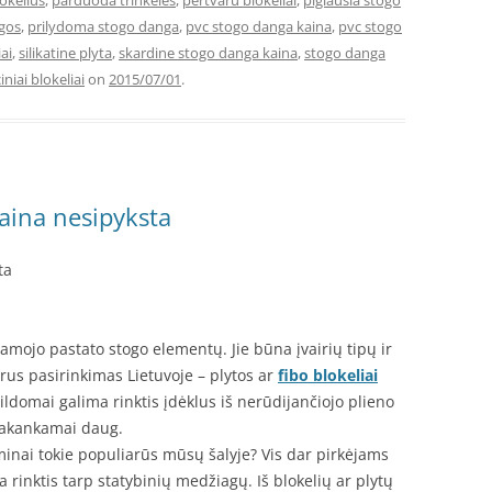
okelius
,
parduoda trinkeles
,
pertvaru blokeliai
,
pigiausia stogo
ngos
,
prilydoma stogo danga
,
pvc stogo danga kaina
,
pvc stogo
ai
,
silikatine plyta
,
skardine stogo danga kaina
,
stogo danga
iniai blokeliai
on
2015/07/01
.
aina nesipyksta
ta
mojo pastato stogo elementų. Jie būna įvairių tipų ir
rus pasirinkimas Lietuvoje – plytos ar
fibo blokeliai
ldomai galima rinktis įdėklus iš nerūdijančiojo plieno
 pakankamai daug.
minai tokie populiarūs mūsų šalyje? Vis dar pirkėjams
 rinktis tarp statybinių medžiagų. Iš blokelių ar plytų