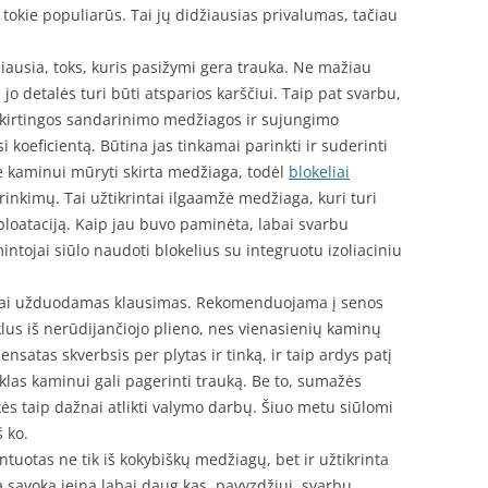
 tokie populiarūs. Tai jų didžiausias privalumas, tačiau
miausia, toks, kuris pasižymi gera trauka. Ne mažiau
jo detalės turi būti atsparios karščiui. Taip pat svarbu,
skirtingos sandarinimo medžiagos ir sujungimo
i koeficientą. Būtina jas tinkamai parinkti ir suderinti
nė kaminui mūryti skirta medžiaga, todėl
blokeliai
rinkimų. Tai užtikrintai ilgaamžė medžiaga, kuri turi
ploataciją. Kaip jau buvo paminėta, labai svarbu
intojai siūlo naudoti blokelius su integruotu izoliaciniu
ažnai užduodamas klausimas. Rekomenduojama į senos
us iš nerūdijančiojo plieno, nes vienasienių kaminų
ensatas skverbsis per plytas ir tinką, ir taip ardys patį
as kaminui gali pagerinti trauką. Be to, sumažės
ikės taip dažnai atlikti valymo darbų. Šiuo metu siūlomi
š ko.
uotas ne tik iš kokybiškų medžiagų, bet ir užtikrinta
ią sąvoką įeina labai daug kas, pavyzdžiui, svarbu