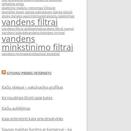
silikatine plyta
skalbimo mašinų remontas Vilniuje
skardine stogo danga kaina
stogo danga classic
stogo dangos pasirinkimas
straipsniu talpinimas
vandens filtrai
vandens filtrai atsiliepimai
vandens filtrai namui
vandens kokybė
vandens kokybės tyrimai
vandens
minkstinimo filtrai
vandens tyrimas
ventiliaciniai blokeliai
GYVUNU PREKES INTERNETU
Kačių skiepai – vakcinacijos grafikas
Ką naudinga žinoti apie kates
Kačių auklėjimas
Kaip pripratinti katę prie draskyklės
Sausas maistas šunims ar konservai – ką