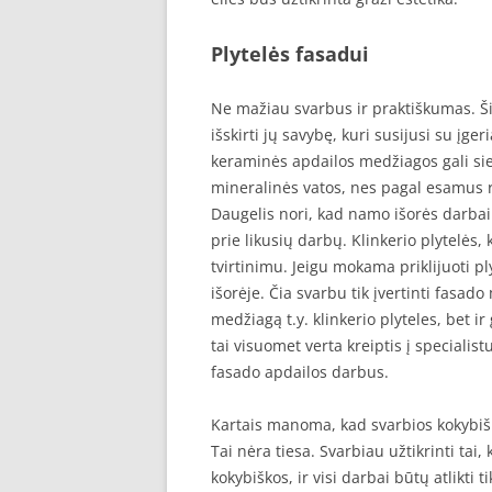
Plytelės fasadui
Ne mažiau svarbus ir praktiškumas. Š
išskirti jų savybę, kuri susijusi su įge
keraminės apdailos medžiagos gali siekt
mineralinės vatos, nes pagal esamus r
Daugelis nori, kad namo išorės darbai
prie likusių darbų. Klinkerio plytelės,
tvirtinimu. Jeigu mokama priklijuoti pl
išorėje. Čia svarbu tik įvertinti fasad
medžiagą t.y. klinkerio plyteles, bet ir
tai visuomet verta kreiptis į specialist
fasado apdailos darbus.
Kartais manoma, kad svarbios kokybiš
Tai nėra tiesa. Svarbiau užtikrinti tai,
kokybiškos, ir visi darbai būtų atlikti ti