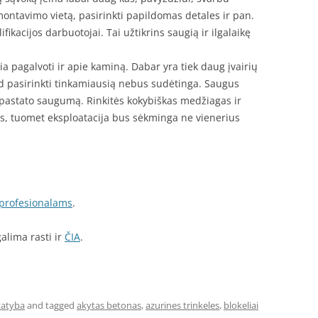
montavimo vietą, pasirinkti papildomas detales ir pan.
ifikacijos darbuotojai. Tai užtikrins saugią ir ilgalaikę
a pagalvoti ir apie kaminą. Dabar yra tiek daug įvairių
ad pasirinkti tinkamiausią nebus sudėtinga. Saugus
 pastato saugumą. Rinkitės kokybiškas medžiagas ir
s, tuomet eksploatacija bus sėkminga ne vienerius
i profesionalams
.
galima rasti ir
ČIA
.
tatyba
and tagged
akytas betonas
,
azurines trinkeles
,
blokeliai