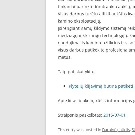
tinkamai parinkti dūmtraukio aukštį, 
Visus darbus turėtų atlikti aukštos kval
kamino eksploataciją.
Įsirengiant namų šildymo sistemą reiki
medžiagų ir skirtingų technologijų, k
naudojimasis kaminu užtikrins ir viso
visus darbus patikėkite profesionalam
metus.
Taip pat skaitykite:
Plytelių klijavimą būtina patikėt
Apie kitas blokelių rūšis informacijos 
Straipsnis paskelbtas:
2015-07-01
This entry was posted in
Darbinė patirtis
,
S