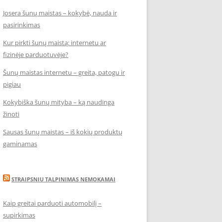
Josera šunų maistas – kokybė, nauda ir
pasirinkimas
Kur pirkti šunų maistą: internetu ar
fizinėje parduotuvėje?
Šunų maistas internetu – greita, patogu ir
pigiau
Kokybiška šunų mityba – ką naudinga
žinoti
Sausas šunų maistas – iš kokių produktų
gaminamas
STRAIPSNIU TALPINIMAS NEMOKAMAI
Kaip greitai parduoti automobilį –
supirkimas