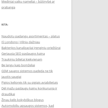
Mediniai vaikų nameliai – būtinybė ar
prabanga
KITA:
Naudotų padangų asortimentas – platus
Iš Londono į Vilnių dažniau
Bakterijos kanalizacijai įrenginių priežiūrai
Geriausia SEO paslaugos kaina
Traukiniu bilietai kiekvienam
Be langų kaip bomželiai
GSM saugos sistemos padeda ne tik
jaustis saugiai
Pigios kelionės tik su pigiais aviabilietais
Dėl mažų paslaugų kainų konkuruoja ir
draudikai
Žinau kelis kokybiškus blogus
Automobilių apsaugos sistemos, kad