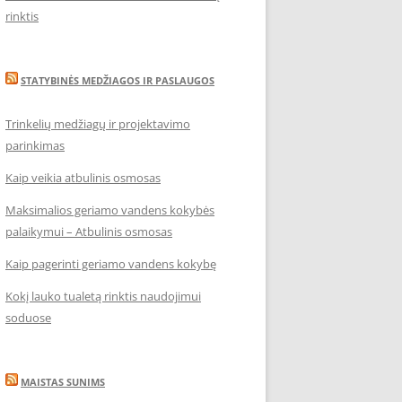
rinktis
STATYBINĖS MEDŽIAGOS IR PASLAUGOS
Trinkelių medžiagų ir projektavimo
parinkimas
Kaip veikia atbulinis osmosas
Maksimalios geriamo vandens kokybės
palaikymui – Atbulinis osmosas
Kaip pagerinti geriamo vandens kokybę
Kokį lauko tualetą rinktis naudojimui
soduose
MAISTAS SUNIMS