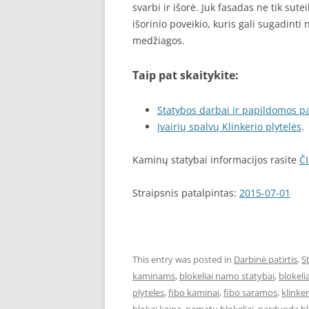
svarbi ir išorė. Juk fasadas ne tik sut
išorinio poveikio, kuris gali sugadinti
medžiagos.
Taip pat skaitykite:
Statybos darbai ir papildomos p
Įvairių spalvų Klinkerio plytelės
.
Kaminų statybai informacijos rasite
Č
Straipsnis patalpintas:
2015-07-01
This entry was posted in
Darbinė patirtis
,
S
kaminams
,
blokeliai namo statybai
,
blokel
plyteles
,
fibo kaminai
,
fibo saramos
,
klinke