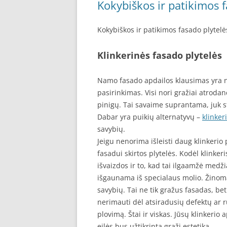
Kokybiškos ir patikimos f
Kokybiškos ir patikimos fasado plytelė
Klinkerinės fasado plytelės
Namo fasado apdailos klausimas yra n
pasirinkimas. Visi nori gražiai atrodan
pinigų. Tai savaime suprantama, juk sta
Dabar yra puikių alternatyvų –
klinker
savybių.
Jeigu nenorima išleisti daug klinkerio 
fasadui skirtos plytelės. Kodėl klinker
išvaizdos ir to, kad tai ilgaamžė medž
išgaunama iš specialaus molio. Žinoma
savybių. Tai ne tik gražus fasadas, be
nerimauti dėl atsiradusių defektų ar rū
plovimą. Štai ir viskas. Jūsų klinkerio 
eilės bus užtikrinta graži estetika.