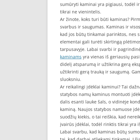
sumūryti kaminai yra pigiausi, todėl ir
tikrai ne vienintelis.
Ar žinote, koks turi būti kaminas? Pir
svarbus ir saugumas. Kaminas ir visos 
kad jos būtų tinkamai parinktos, nes 
elementai gali turėti skirtingą plėtimos
tarpusavyje. Labai svarbi ir pagrindi
kaminams
yra vienas iš geriausių pasi
didelį atsparumą ir užtikrina gerą eks
užtikrinti gerą trauką ir saugumą. Gam
sluoksniu.
Ar reikalingi įdėklai kaminui? Tai d
statybos namų kaminus montuoti įdėkl
dalis esanti lauke šals, o vidinėje kond
kaminą. Naujos statybos namuose įdėkl
suodžių kiekis, o tai reiškia, kad nere
įvairūs įdėklai, todėl rinktis tikrai yra i
Labai svarbu, kad kaminas būtų sumont
tai, kad darbai atliekami tinkamai. Į š