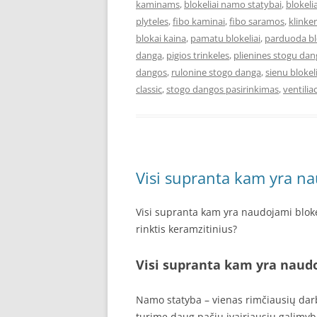
kaminams
,
blokeliai namo statybai
,
blokel
plyteles
,
fibo kaminai
,
fibo saramos
,
klinke
blokai kaina
,
pamatu blokeliai
,
parduoda bl
danga
,
pigios trinkeles
,
plienines stogu da
dangos
,
rulonine stogo danga
,
sienu blokeli
classic
,
stogo dangos pasirinkimas
,
ventiliac
Visi supranta kam yra na
Visi supranta kam yra naudojami blokel
rinktis keramzitinius?
Visi supranta kam yra naudo
Namo statyba – vienas rimčiausių darbų
turime daug pačių įvairiausių galimybi