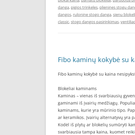
blokai kaina
,
pamatu blokeliai
,
parduoda bl
danga
,
pigios trinkeles
,
plienines stogu da
dangos
,
rulonine stogo danga
,
sienu blokeli
classic
,
stogo dangos pasirinkimas
,
ventiliac
Fibo kaminų kokybė su k
Fibo kaminų kokybė su kaina nesipyks
Blokeliai kaminams
Kaminas – vienas iš svarbiausių gyvena
gaminami iš įvairių medžiagų. Populia
kaminams, kurie yra mūrinio tipo. Papi
ar keramikos. Įvairių alternatyvų yra
Kodėl iš plytų ar blokelių sumūryti ka
svarbiausia tampa kaina, kuomet reikia