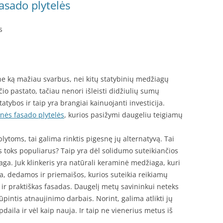
asado plytelės
s
e ką mažiau svarbus, nei kitų statybinių medžiagų
čio pastato, tačiau nenori išleisti didžiulių sumų
tybos ir taip yra brangiai kainuojanti investicija.
inės fasado plytelės
, kurios pasižymi daugeliu teigiamų
plytoms, tai galima rinktis pigesnę jų alternatyvą. Tai
is toks populiarus? Taip yra dėl solidumo suteikiančios
iaga. Juk klinkeris yra natūrali keraminė medžiaga, kuri
, dedamos ir priemaišos, kurios suteikia reikiamų
t ir praktiškas fasadas. Daugelį metų savininkui neteks
pintis atnaujinimo darbais. Norint, galima atlikti jų
apdaila ir vėl kaip nauja. Ir taip ne vienerius metus iš