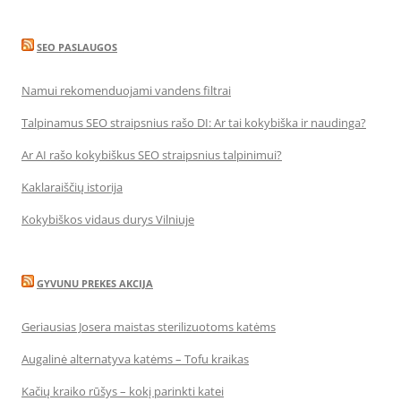
SEO PASLAUGOS
Namui rekomenduojami vandens filtrai
Talpinamus SEO straipsnius rašo DI: Ar tai kokybiška ir naudinga?
Ar AI rašo kokybiškus SEO straipsnius talpinimui?
Kaklaraiščių istorija
Kokybiškos vidaus durys Vilniuje
GYVUNU PREKES AKCIJA
Geriausias Josera maistas sterilizuotoms katėms
Augalinė alternatyva katėms – Tofu kraikas
Kačių kraiko rūšys – kokį parinkti katei