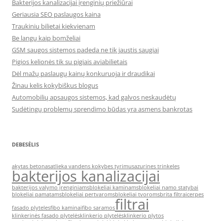
Bakterijos kanalizacijai įrenginių priežiūrai
Geriausia SEO paslaugos kaina
Traukiniu bilietai kiekvienam
Be langų kaip bomželiai
GSM saugos sistemos padeda ne tik jaustis saugiai
Pigios kelionės tik su pigiais aviabilietais
Dėl mažų paslaugų kainų konkuruoja ir draudikai
Žinau kelis kokybiškus blogus
Automobilių apsaugos sistemos, kad galvos neskaudėtų
Sudėtingų problemų sprendimo būdas yra asmens bankrotas
DEBESĖLIS
akytas betonas
atlieka vandens kokybes tyrimus
azurines trinkeles
bakterijos kanalizacijai
bakterijos valymo įrenginiams
blokeliai kaminams
blokeliai namo statybai
blokeliai pamatams
blokeliai pertvaroms
blokeliai tvoroms
brita filtrai
cerpes
filtrai
fasado plyteles
fibo kaminai
fibo saramos
klinkerinės fasado plytelės
klinkerio plytelės
klinkerio plytos