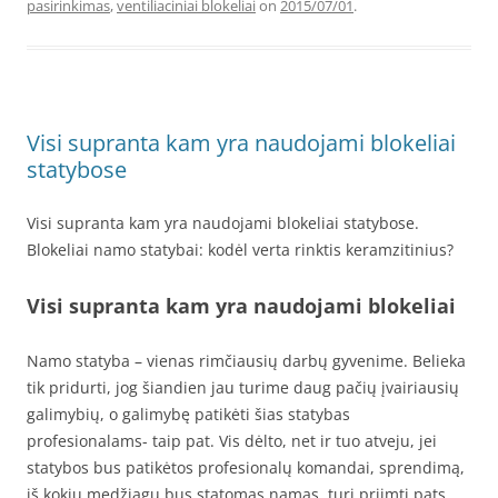
pasirinkimas
,
ventiliaciniai blokeliai
on
2015/07/01
.
Visi supranta kam yra naudojami blokeliai
statybose
Visi supranta kam yra naudojami blokeliai statybose.
Blokeliai namo statybai: kodėl verta rinktis keramzitinius?
Visi supranta kam yra naudojami blokeliai
Namo statyba – vienas rimčiausių darbų gyvenime. Belieka
tik pridurti, jog šiandien jau turime daug pačių įvairiausių
galimybių, o galimybę patikėti šias statybas
profesionalams- taip pat. Vis dėlto, net ir tuo atveju, jei
statybos bus patikėtos profesionalų komandai, sprendimą,
iš kokių medžiagų bus statomas namas, turi priimti pats