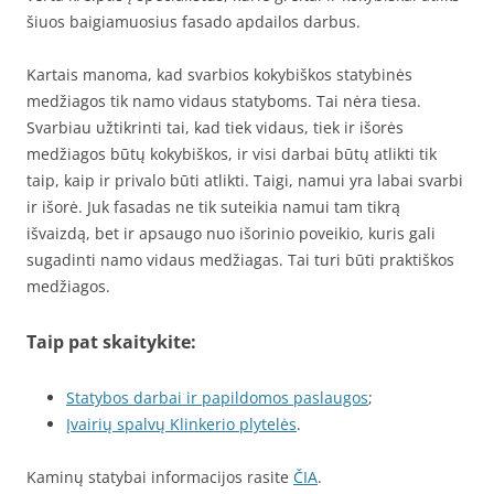
šiuos baigiamuosius fasado apdailos darbus.
Kartais manoma, kad svarbios kokybiškos statybinės
medžiagos tik namo vidaus statyboms. Tai nėra tiesa.
Svarbiau užtikrinti tai, kad tiek vidaus, tiek ir išorės
medžiagos būtų kokybiškos, ir visi darbai būtų atlikti tik
taip, kaip ir privalo būti atlikti. Taigi, namui yra labai svarbi
ir išorė. Juk fasadas ne tik suteikia namui tam tikrą
išvaizdą, bet ir apsaugo nuo išorinio poveikio, kuris gali
sugadinti namo vidaus medžiagas. Tai turi būti praktiškos
medžiagos.
Taip pat skaitykite:
Statybos darbai ir papildomos paslaugos
;
Įvairių spalvų Klinkerio plytelės
.
Kaminų statybai informacijos rasite
ČIA
.