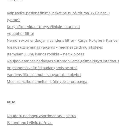
Kaip įveikti pasipriešinimą ir skatinti nuoširdumą 360 laipsnių
tyrime?
Kokybiškos vidaus durys Vilniuje – kur rasti
Aquaphor filtrai
Namui rekomenduojami vandens filtrai – Rūšys, Kokybė ir Kainos
Idealus užsiėmimas vaikams – medinės žaidimų aikštelės
Įtempiamų lubų kainos rodiklis – ne tik plotas
Naujas vasarines padangas automobiliams galima įsigyti internetu
Ar įmanoma važinėti padangomis be oro?
Vandens filtrai namui – saugumui ir kokybei
Mediniai vaikų nameliai – būtinybė ar prabanga
KITA:
Naudotų padangų asortimentas – platus
Iš Londono į Vilnių dažniau