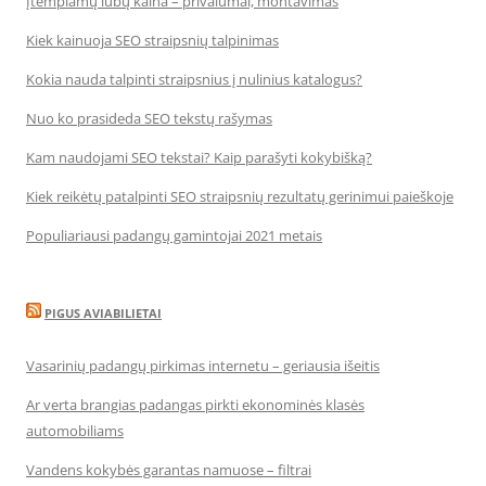
Įtempiamų lubų kaina – privalumai, montavimas
Kiek kainuoja SEO straipsnių talpinimas
Kokia nauda talpinti straipsnius į nulinius katalogus?
Nuo ko prasideda SEO tekstų rašymas
Kam naudojami SEO tekstai? Kaip parašyti kokybišką?
Kiek reikėtų patalpinti SEO straipsnių rezultatų gerinimui paieškoje
Populiariausi padangų gamintojai 2021 metais
PIGUS AVIABILIETAI
Vasarinių padangų pirkimas internetu – geriausia išeitis
Ar verta brangias padangas pirkti ekonominės klasės
automobiliams
Vandens kokybės garantas namuose – filtrai