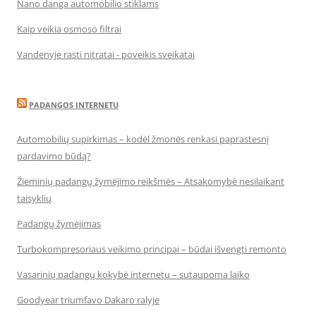
Nano danga automobilio stiklams
Kaip veikia osmoso filtrai
Vandenyje rasti nitratai - poveikis sveikatai
PADANGOS INTERNETU
Automobilių supirkimas – kodėl žmonės renkasi paprastesnį
pardavimo būdą?
Žieminių padangų žymėjimo reikšmės – Atsakomybė nesilaikant
taisyklių
Padangų žymėjimas
Turbokompresoriaus veikimo principai – būdai išvengti remonto
Vasarinių padangų kokybė internetu – sutaupoma laiko
Goodyear triumfavo Dakaro ralyje