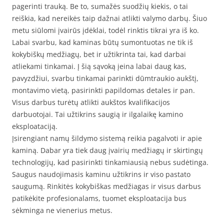
pagerinti trauką. Be to, sumažės suodžių kiekis, o tai
reiškia, kad nereikės taip dažnai atlikti valymo darbų. Šiuo
metu siūlomi įvairūs įdėklai, todėl rinktis tikrai yra iš ko.
Labai svarbu, kad kaminas būtų sumontuotas ne tik iš
kokybiškų medžiagų, bet ir užtikrinta tai, kad darbai
atliekami tinkamai. Į šią sąvoką įeina labai daug kas,
pavyzdžiui, svarbu tinkamai parinkti dūmtraukio aukštį,
montavimo vietą, pasirinkti papildomas detales ir pan.
Visus darbus turėtų atlikti aukštos kvalifikacijos
darbuotojai. Tai užtikrins saugią ir ilgalaikę kamino
eksploataciją.
Įsirengiant namų šildymo sistemą reikia pagalvoti ir apie
kaminą. Dabar yra tiek daug įvairių medžiagų ir skirtingų
technologijų, kad pasirinkti tinkamiausią nebus sudėtinga.
Saugus naudojimasis kaminu užtikrins ir viso pastato
saugumą. Rinkitės kokybiškas medžiagas ir visus darbus
patikėkite profesionalams, tuomet eksploatacija bus
sėkminga ne vienerius metus.