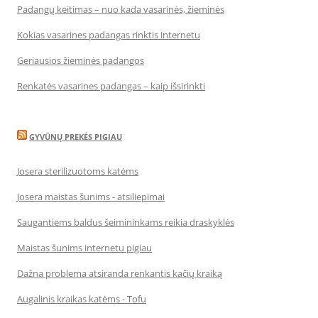
Padangų keitimas – nuo kada vasarinės, žieminės
Kokias vasarines padangas rinktis internetu
Geriausios žieminės padangos
Renkatės vasarines padangas – kaip išsirinkti
GYVŪNŲ PREKĖS PIGIAU
Josera sterilizuotoms katėms
Josera maistas šunims - atsiliepimai
Saugantiems baldus šeimininkams reikia draskyklės
Maistas šunims internetu pigiau
Dažna problema atsiranda renkantis kačių kraiką
Augalinis kraikas katėms - Tofu