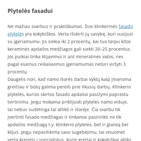
Plytelės fasadui
Ne mažiau svarbus ir praktiškumas. Šios klinkerinės
fasado
plytelė
s yra kokybiškos. Verta išskirti jų savybę, kuri susijusi
su įgeriamumu. Jis siekia iki 2 procentų, kai tuo tarpu kitos
keraminės apdailos medžiagos gali siekti 20–25 procentus.
Jos puikiai tinka klijavimui ir ant mineralinės vatos, nes
pagal esamus reikalavimus įgeriamumas neturi viršyti 3
procentų.
Daugelis nori, kad namo išorės darbai vyktų kaip įmanoma
greičiau ir būtų galima pereiti prie likusių darbų. Klinkerio
plytelės, kurios skirtos fasado apdailai pasižymi paprastu
tvirtinimu. Jeigu mokama priklijuoti plyteles namo viduje,
tai nebus sudėtinga tai atlikti ir išorėje. Čia svarbu tik
įvertinti fasado medžiagas ir tinkamai pasirinkti ne tik
apdailos medžiagą t.y. klinkerio plyteles, bet ir glaistą bei
klijus. Jeigu nepasitikima savo sugebėjimu, tai visuomet
verta kreiptis į specialistus, kurie greitai ir kokybiškai atliks