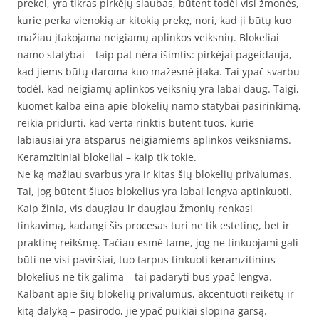
prekei, yra tikras pirkėjų siaubas, būtent todėl visi žmonės,
kurie perka vienokią ar kitokią prekę, nori, kad ji būtų kuo
mažiau įtakojama neigiamų aplinkos veiksnių. Blokeliai
namo statybai – taip pat nėra išimtis: pirkėjai pageidauja,
kad jiems būtų daroma kuo mažesnė įtaka. Tai ypač svarbu
todėl, kad neigiamų aplinkos veiksnių yra labai daug. Taigi,
kuomet kalba eina apie blokelių namo statybai pasirinkimą,
reikia pridurti, kad verta rinktis būtent tuos, kurie
labiausiai yra atsparūs neigiamiems aplinkos veiksniams.
Keramzitiniai blokeliai – kaip tik tokie.
Ne ką mažiau svarbus yra ir kitas šių blokelių privalumas.
Tai, jog būtent šiuos blokelius yra labai lengva aptinkuoti.
Kaip žinia, vis daugiau ir daugiau žmonių renkasi
tinkavimą, kadangi šis procesas turi ne tik estetinę, bet ir
praktinę reikšmę. Tačiau esmė tame, jog ne tinkuojami gali
būti ne visi paviršiai, tuo tarpus tinkuoti keramzitinius
blokelius ne tik galima – tai padaryti bus ypač lengva.
Kalbant apie šių blokelių privalumus, akcentuoti reikėtų ir
kitą dalyką – pasirodo, jie ypač puikiai slopina garsą.