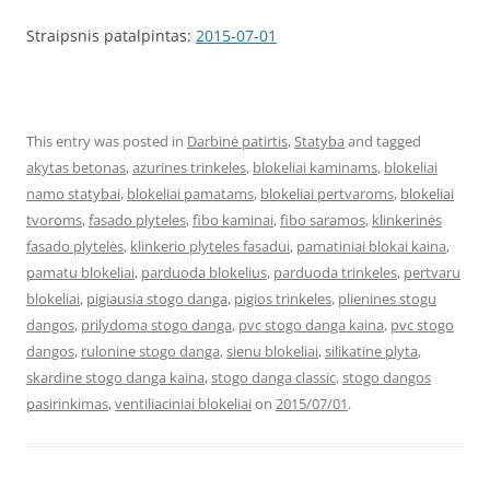
Straipsnis patalpintas:
2015-07-01
This entry was posted in
Darbinė patirtis
,
Statyba
and tagged
akytas betonas
,
azurines trinkeles
,
blokeliai kaminams
,
blokeliai
namo statybai
,
blokeliai pamatams
,
blokeliai pertvaroms
,
blokeliai
tvoroms
,
fasado plyteles
,
fibo kaminai
,
fibo saramos
,
klinkerinės
fasado plytelės
,
klinkerio plyteles fasadui
,
pamatiniai blokai kaina
,
pamatu blokeliai
,
parduoda blokelius
,
parduoda trinkeles
,
pertvaru
blokeliai
,
pigiausia stogo danga
,
pigios trinkeles
,
plienines stogu
dangos
,
prilydoma stogo danga
,
pvc stogo danga kaina
,
pvc stogo
dangos
,
rulonine stogo danga
,
sienu blokeliai
,
silikatine plyta
,
skardine stogo danga kaina
,
stogo danga classic
,
stogo dangos
pasirinkimas
,
ventiliaciniai blokeliai
on
2015/07/01
.