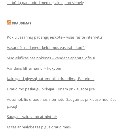
11 būdų panaudoti medinę laipiojimo sienelę
DRAUDIMAS
Kokių vasarinių padangų ieškote – visas rasite internetu
Vasarinės padangos keičiamos vasarai – kodėl
Šiuolaikiškas pasirinkimas – vandens aparatai ofisui
Vandens filtrai namui – kokybei
Kaip gauti pigesnį automobilio draudimą. Patarimai
Draudimo paslaugų pirkėjai. Kuriam priklausote Jūs?
Automobilio draudimas internetu. Saugumas priklauso nuo Jūsų
pačių!
Saugaus vairavimo atmintinė
Mitas ar realybė tas pigus draudimas?