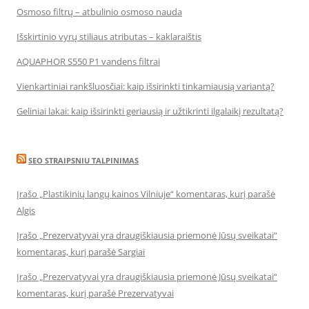
Osmoso filtrų – atbulinio osmoso nauda
Išskirtinio vyrų stiliaus atributas – kaklaraištis
AQUAPHOR S550 P1 vandens filtrai
Vienkartiniai rankšluosčiai: kaip išsirinkti tinkamiausią variantą?
Geliniai lakai: kaip išsirinkti geriausią ir užtikrinti ilgalaikį rezultatą?
SEO STRAIPSNIU TALPINIMAS
Įrašo „Plastikinių langų kainos Vilniuje“ komentaras, kurį parašė
Algis
Įrašo „Prezervatyvai yra draugiškiausia priemonė Jūsų sveikatai“
komentaras, kurį parašė Sargiai
Įrašo „Prezervatyvai yra draugiškiausia priemonė Jūsų sveikatai“
komentaras, kurį parašė Prezervatyvai