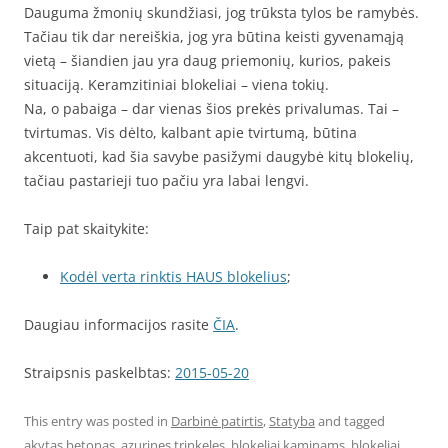
Dauguma žmonių skundžiasi, jog trūksta tylos be ramybės.
Tačiau tik dar nereiškia, jog yra būtina keisti gyvenamąją
vietą – šiandien jau yra daug priemonių, kurios, pakeis
situaciją. Keramzitiniai blokeliai – viena tokių.
Na, o pabaiga – dar vienas šios prekės privalumas. Tai –
tvirtumas. Vis dėlto, kalbant apie tvirtumą, būtina
akcentuoti, kad šia savybe pasižymi daugybė kitų blokelių,
tačiau pastarieji tuo pačiu yra labai lengvi.
Taip pat skaitykite:
Kodėl verta rinktis HAUS blokelius
;
Daugiau informacijos rasite
ČIA
.
Straipsnis paskelbtas:
2015-05-20
This entry was posted in
Darbinė patirtis
,
Statyba
and tagged
akytas betonas
,
azurines trinkeles
,
blokeliai kaminams
,
blokeliai