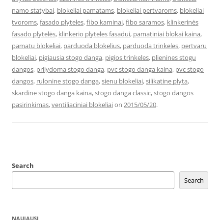
namo statybai
,
blokeliai pamatams
,
blokeliai pertvaroms
,
blokeliai
tvoroms
,
fasado plyteles
,
fibo kaminai
,
fibo saramos
,
klinkerinės
fasado plytelės
,
klinkerio plyteles fasadui
,
pamatiniai blokai kaina
,
pamatu blokeliai
,
parduoda blokelius
,
parduoda trinkeles
,
pertvaru
blokeliai
,
pigiausia stogo danga
,
pigios trinkeles
,
plienines stogu
dangos
,
prilydoma stogo danga
,
pvc stogo danga kaina
,
pvc stogo
dangos
,
rulonine stogo danga
,
sienu blokeliai
,
silikatine plyta
,
skardine stogo danga kaina
,
stogo danga classic
,
stogo dangos
pasirinkimas
,
ventiliaciniai blokeliai
on
2015/05/20
.
Search
Search
NAUJAUSI