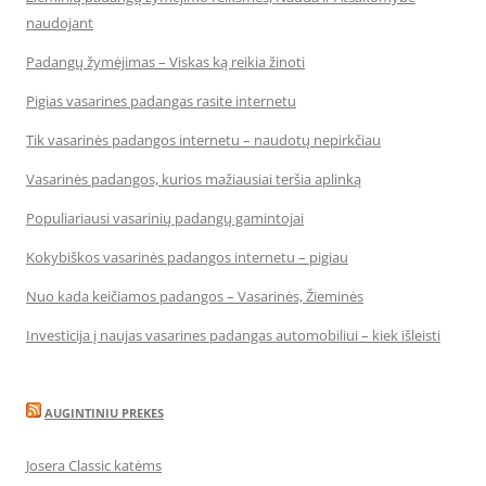
naudojant
Padangų žymėjimas – Viskas ką reikia žinoti
Pigias vasarines padangas rasite internetu
Tik vasarinės padangos internetu – naudotų nepirkčiau
Vasarinės padangos, kurios mažiausiai teršia aplinką
Populiariausi vasarinių padangų gamintojai
Kokybiškos vasarinės padangos internetu – pigiau
Nuo kada keičiamos padangos – Vasarinės, Žieminės
Investicija į naujas vasarines padangas automobiliui – kiek išleisti
AUGINTINIU PREKES
Josera Classic katėms