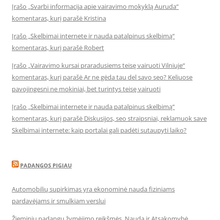
Įrašo „Svarbi informacija apie vairavimo mokyklą Auruda“
komentaras, kurį parašė Kristina
Įrašo „Skelbimai internete ir nauda patalpinus skelbimą“
komentaras, kurį parašė Robert
Įrašo „Vairavimo kursai praradusiems teisę vairuoti Vilniuje“
komentaras, kurį parašė Ar ne gėda tau del savo seo? Keliuose
pavojingesni ne mokiniai, bet turintys teisę vairuoti
Įrašo „Skelbimai internete ir nauda patalpinus skelbimą“
komentaras, kurį parašė Diskusijos, seo straipsniai, reklamuok save
Skelbimai internete: kaip portalai gali padėti sutaupyti laiko?
PADANGOS PIGIAU
Automobilių supirkimas yra ekonominė nauda fiziniams
pardavėjams ir smulkiam verslui
Žieminių padangų žymėjimo reikšmės, Nauda ir Atsakomybė