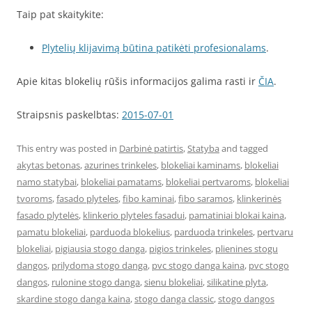
Taip pat skaitykite:
Plytelių klijavimą būtina patikėti profesionalams
.
Apie kitas blokelių rūšis informacijos galima rasti ir
ČIA
.
Straipsnis paskelbtas:
2015-07-01
This entry was posted in
Darbinė patirtis
,
Statyba
and tagged
akytas betonas
,
azurines trinkeles
,
blokeliai kaminams
,
blokeliai
namo statybai
,
blokeliai pamatams
,
blokeliai pertvaroms
,
blokeliai
tvoroms
,
fasado plyteles
,
fibo kaminai
,
fibo saramos
,
klinkerinės
fasado plytelės
,
klinkerio plyteles fasadui
,
pamatiniai blokai kaina
,
pamatu blokeliai
,
parduoda blokelius
,
parduoda trinkeles
,
pertvaru
blokeliai
,
pigiausia stogo danga
,
pigios trinkeles
,
plienines stogu
dangos
,
prilydoma stogo danga
,
pvc stogo danga kaina
,
pvc stogo
dangos
,
rulonine stogo danga
,
sienu blokeliai
,
silikatine plyta
,
skardine stogo danga kaina
,
stogo danga classic
,
stogo dangos