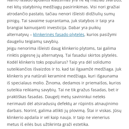
nei kitų statybinių medžiagų pasirinkimas. Visi nori gražiai
atrodančio pastato, tačiau nenori išleisti didžiulių sumų
pinigų. Tai savaime suprantama, juk statybos ir taip yra
brangiai kainuojanti investicija. Dabar yra puikių
alternatyvų –
klinkerinės fasado plytelės
, kurios pasižymi
daugeliu teigiamų savybių.
Jeigu nenorima išleisti daug klinkerio plytoms, tai galima
rinktis pigesnę jų alternatyvą. Tai fasadui skirtos plytelės.
Kodėl klinkeris toks populiarus? Taip yra dėl solidumo
suteikiančios išvaizdos ir to, kad tai ilgaamžė medžiaga. Juk
klinkeris yra natūrali keraminė medžiaga, kuri išgaunama
iš specialaus molio. Žinoma, dedamos ir priemaišos, kurios
suteikia reikiamų savybių. Tai ne tik gražus fasadas, bet ir
praktiškas fasadas. Daugelį metų savininkui neteks
nerimauti dėl atsiradusių defektų ar rūpintis atnaujinimo
darbais. Norint, galima atlikti jų plovimą. Štai ir viskas. Jūsų
klinkerio apdaila ir vėl kaip nauja. Ir taip ne vienerius
metus iš eilės bus užtikrinta graži estetika.