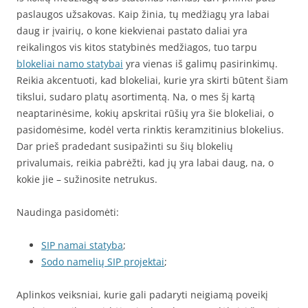
paslaugos užsakovas. Kaip žinia, tų medžiagų yra labai
daug ir įvairių, o kone kiekvienai pastato daliai yra
reikalingos vis kitos statybinės medžiagos, tuo tarpu
blokeliai namo statybai
yra vienas iš galimų pasirinkimų.
Reikia akcentuoti, kad blokeliai, kurie yra skirti būtent šiam
tikslui, sudaro platų asortimentą. Na, o mes šį kartą
neaptarinėsime, kokių apskritai rūšių yra šie blokeliai, o
pasidomėsime, kodėl verta rinktis keramzitinius blokelius.
Dar prieš pradedant susipažinti su šių blokelių
privalumais, reikia pabrėžti, kad jų yra labai daug, na, o
kokie jie – sužinosite netrukus.
Naudinga pasidomėti:
SIP namai statyba
;
Sodo namelių SIP projektai
;
Aplinkos veiksniai, kurie gali padaryti neigiamą poveikį