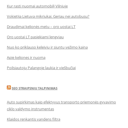
Kur rasti nuomai automobilį Vilniuje
Vokietija Lietuva mikriukai. Geriau nei autobusu?
Draudimai kelionės metu – oro uostai LT
Oro uostai LT pasiekiami lengviau
Nuo ko priklauso keleivių ir siuntų vežimo kaina
Apie keliones ir nuomą
Poilsiautojų Palangoje laukia ir viešbučiai
SEO STRAIPSNIU TALPINIMAS
Auto supirkimas kaip efektyvus transporto priemonės gyvavimo
ciklo valdymo instrumentas
Klaidos renkantis vandens filtrą