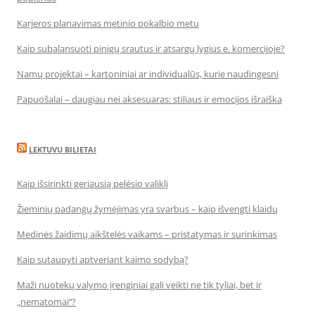
Karjeros planavimas metinio pokalbio metu
Kaip subalansuoti pinigų srautus ir atsargų lygius e. komercijoje?
Namų projektai – kartoniniai ar individualūs, kurie naudingesni
Papuošalai – daugiau nei aksesuaras: stiliaus ir emocijos išraiška
LEKTUVU BILIETAI
Kaip išsirinkti geriausią pelėsio valiklį
Žieminių padangų žymėjimas yra svarbus – kaip išvengti klaidų
Medinės žaidimų aikštelės vaikams – pristatymas ir surinkimas
Kaip sutaupyti aptveriant kaimo sodybą?
Maži nuotekų valymo įrenginiai gali veikti ne tik tyliai, bet ir
„nematomai‘‘?