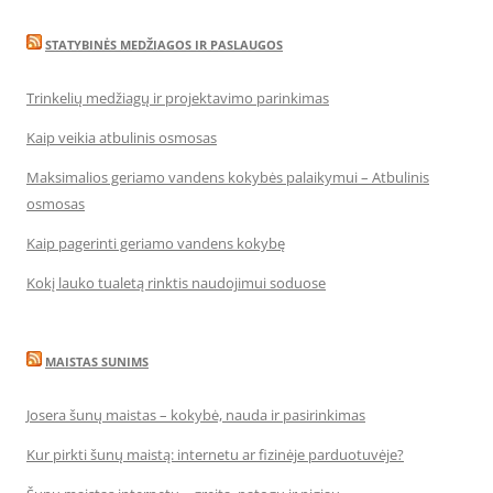
STATYBINĖS MEDŽIAGOS IR PASLAUGOS
Trinkelių medžiagų ir projektavimo parinkimas
Kaip veikia atbulinis osmosas
Maksimalios geriamo vandens kokybės palaikymui – Atbulinis
osmosas
Kaip pagerinti geriamo vandens kokybę
Kokį lauko tualetą rinktis naudojimui soduose
MAISTAS SUNIMS
Josera šunų maistas – kokybė, nauda ir pasirinkimas
Kur pirkti šunų maistą: internetu ar fizinėje parduotuvėje?