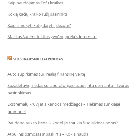
Kaip naudojamas Tofu kraikas
Kokią kačių kraiko rūšį pasirinkti
Kaip išmokyti katę daryti į dėžutę?
Maistas šunims ir kitos gyvūnų prekės internetu
SEO STRAIPSNIU TALPINIMAS
Auto supirkimas turi realią finansinę vertę
Sužadėtuvių žiedas su laboratorijoje užaugintu deimantu – tvarus
pasirinkimas
Ekstremalų krūvį atlaikančios medžiagos – Tiekimas sunkiajai
pramonei
Raudono aukso žiedai – kodėl jie traukia šiuolaikines poras?
Atbulinis osmosas ir paskirtis – Kokia nauda