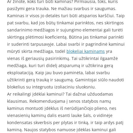
Ar žinote, koks turi būti kaminas? Pirmiausia, toks, kuris
pasižymi gera trauka. Ne mažiau svarbus ir saugumas.
Kaminas ir visos jo detalės turi būti atsparios karščiui. Taip
pat svarbu, kad jos būtų tinkamai parinktos, nes skirtingos
sandarinimo medžiagos ir sujungimo elementai gali turėti
skirtingą plėtimosi koeficientą. Būtina jas tinkamai parinkti
ir suderinti tarpusavyje. Labai svarbi ir pagrindinė kaminui
mūryti skirta medžiaga, todėl
blokeliai kaminams
yra
vienas iš geriausių pasirinkimų. Tai užtikrintai ilgaamžė
medžiaga, kuri turi didelį atsparumą ir užtikrina gerą
eksploataciją. Kaip jau buvo paminėta, labai svarbu
užtikrinti gerą trauką ir saugumą. Gamintojai siūlo naudoti
blokelius su integruotu izoliaciniu sluoksniu.
Ar reikalingi įdėklai kaminui? Tai dažnai užduodamas
klausimas. Rekomenduojama į senos statybos namų
kaminus montuoti įdėklus iš nerūdijančiojo plieno, nes
vienasienių kaminų dalis esanti lauke šals, o vidinėje
kondensatas skverbsis per plytas ir tinką, ir taip ardys patį
kaminą. Naujos statybos namuose įdėklas kaminui gali