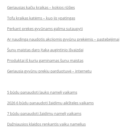
Geriausias kačių kraikas – kokios rūšies
Tofu kraikas katėms – kuo jis ypatingas
Perkant prekes gyvūnams galima sutaupyti
Ar naudinga naudotis akcijomis gyvūnų prekėmis – pastebėjimai
Šunų maistas daro įtaką augintinio išvaizdai
Produktai iš kurių gaminamas šunų maistas
Geriausia gyvūnų prekių parduotuvė – internetu
5 būdų panaudoti lauko namelį vaikams
2026 6 būdų panaudoti žaidimų aikšteles vaikams
7 būdų panaudoti žaidimų namelį vaikams
Dažniausios klaidos renkantis vaikų namelius