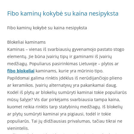
Fibo kaminų kokybė su kaina nesipyksta
Fibo kaminų kokybė su kaina nesipyksta
Blokeliai kaminams
Kaminas – vienas iš svarbiausių gyvenamojo pastato stogo
elementų. Jie būna įvairių tipų ir gaminami iš įvairių
medžiagų. Populiarus pasirinkimas Lietuvoje – plytos ar
fibo blokeliai
kaminams, kurie yra mūrinio tipo.
Papildomai galima rinktis įdėklus iš nerūdijančiojo plieno
ar keramikos. Įvairių alternatyvų yra pakankamai daug.
Kodėl iš plytų ar blokelių sumūryti kaminai tokie populiarūs
mūsų šalyje? Vis dar pirkėjams svarbiausia tampa kaina,
kuomet reikia rinktis tarp statybinių medžiagų. Iš blokelių
ar plytų sumūryti kaminai yra pigiausi, todėl ir tokie
populiarūs. Tai jų didžiausias privalumas, tačiau tikrai ne
vienintelis.