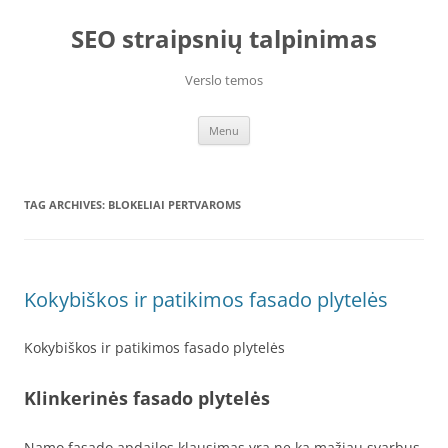
Skip
to
SEO straipsnių talpinimas
content
Verslo temos
Menu
TAG ARCHIVES:
BLOKELIAI PERTVAROMS
Kokybiškos ir patikimos fasado plytelės
Kokybiškos ir patikimos fasado plytelės
Klinkerinės fasado plytelės
Namo fasado apdailos klausimas yra ne ką mažiau svarbus,