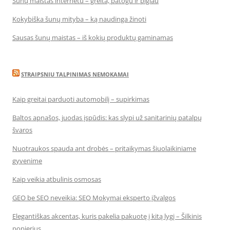
Šunų maistas internetu – greita, patogu ir pigiau
Kokybiška šunų mityba – ką naudinga žinoti
Sausas šunų maistas – iš kokių produktų gaminamas
STRAIPSNIU TALPINIMAS NEMOKAMAI
Kaip greitai parduoti automobilį – supirkimas
Baltos apnašos, juodas įspūdis: kas slypi už sanitarinių patalpų
švaros
Nuotraukos spauda ant drobės – pritaikymas šiuolaikiniame
gyvenime
Kaip veikia atbulinis osmosas
GEO be SEO neveikia: SEO Mokymai eksperto įžvalgos
Elegantiškas akcentas, kuris pakelia pakuotę į kitą lygį – Šilkinis
popierius