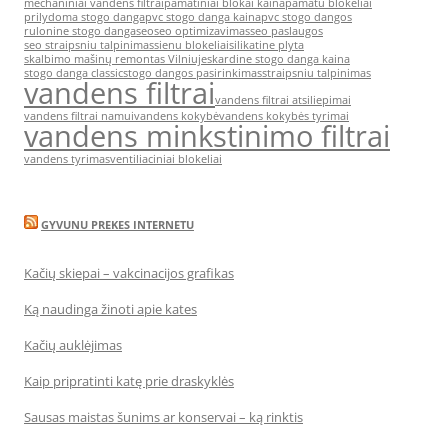
mechaniniai vandens filtrai
pamatiniai blokai kaina
pamatu blokeliai
prilydoma stogo danga
pvc stogo danga kaina
pvc stogo dangos
rulonine stogo danga
seo
seo optimizavimas
seo paslaugos
seo straipsniu talpinimas
sienu blokeliai
silikatine plyta
skalbimo mašinų remontas Vilniuje
skardine stogo danga kaina
stogo danga classic
stogo dangos pasirinkimas
straipsniu talpinimas
vandens filtrai
vandens filtrai atsiliepimai
vandens filtrai namui
vandens kokybė
vandens kokybės tyrimai
vandens minkstinimo filtrai
vandens tyrimas
ventiliaciniai blokeliai
GYVUNU PREKES INTERNETU
Kačių skiepai – vakcinacijos grafikas
Ką naudinga žinoti apie kates
Kačių auklėjimas
Kaip pripratinti katę prie draskyklės
Sausas maistas šunims ar konservai – ką rinktis