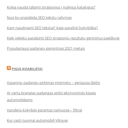
Kokia nauda talpinti straipsnius į nulinius katalogus?
Nuo ko prasideda SEO tekstų rašymas
Kam naudojami SEO tekstai? Kaip parašyti kokybišką?
Kiek reikėtų patalpinti SEO straipsnių rezultatų gerinimui paieškoje
Populiariausi padangų gamintojai 2021 metais
PIGUS AVIABILIETAI
Vasarinių padangų pirkimas internetu – geriausia išeitis
Ar verta brangias padangas pirkti ekonominės klasės
automobiliams
Vandens kokybės garantas namuose – filtrai
Kur rasti nuomai automobilį Vilniuje