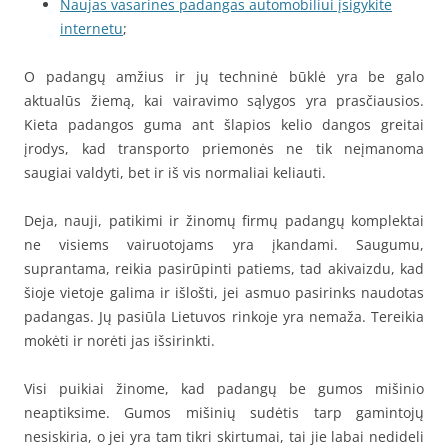
Naujas vasarines padangas automobiliui įsigykite
internetu
;
O padangų amžius ir jų techninė būklė yra be galo
aktualūs žiemą, kai vairavimo sąlygos yra prasčiausios.
Kieta padangos guma ant šlapios kelio dangos greitai
įrodys, kad transporto priemonės ne tik neįmanoma
saugiai valdyti, bet ir iš vis normaliai keliauti.
Deja, nauji, patikimi ir žinomų firmų padangų komplektai
ne visiems vairuotojams yra įkandami. Saugumu,
suprantama, reikia pasirūpinti patiems, tad akivaizdu, kad
šioje vietoje galima ir išlošti, jei asmuo pasirinks naudotas
padangas. Jų pasiūla Lietuvos rinkoje yra nemaža. Tereikia
mokėti ir norėti jas išsirinkti.
Visi puikiai žinome, kad padangų be gumos mišinio
neaptiksime. Gumos mišinių sudėtis tarp gamintojų
nesiskiria, o jei yra tam tikri skirtumai, tai jie labai nedideli