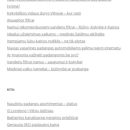
tyrime?
Kokybiškos vidaus durys Vilniuje – kur rasti
Aquaphor filtrai
Namui rekomenduojami vandens filtrai – Rūšys, Kokybė ir Kainos
Idealus užsiėmimas vaikams – medinės žaidimų aikštelės
Įtempiamų lubų kainos rodiklis – ne tik plotas
Naujas vasarines padangas automobiliams galima įsigyti internetu
Ar įmanoma važinėti padangomis be oro?
Vandens filtrai namui – saugumui ir kokybei
Mediniai vaikų nameliai – būtinybė ar prabanga
KITA:
Naudotų padangų asortimentas – platus
Iš Londono į Vilnių dažniau
Bakterijos kanalizacijai įrenginių priežiūrai
Geriausia SEO paslaugos kaina