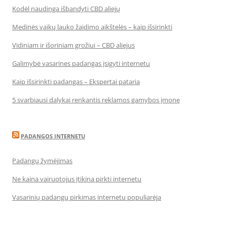
Kodėl naudinga išbandyti CBD aliejų
Medinės vaikų lauko žaidimo aikštelės – kaip išsirinkti
Vidiniam ir išoriniam grožiui – CBD aliejus
Galimybė vasarines padangas įsigyti internetu
Kaip išsirinkti padangas – Ekspertai pataria
5 svarbiausi dalykai renkantis reklamos gamybos įmonę
PADANGOS INTERNETU
Padangų žymėjimas
Ne kaina vairuotojus įtikina pirkti internetu
Vasarinių padangų pirkimas internetu populiarėja