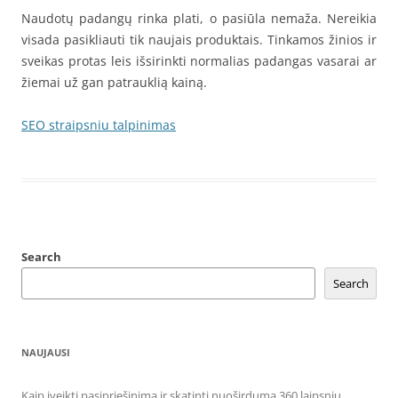
Naudotų padangų rinka plati, o pasiūla nemaža. Nereikia
visada pasikliauti tik naujais produktais. Tinkamos žinios ir
sveikas protas leis išsirinkti normalias padangas vasarai ar
žiemai už gan patrauklią kainą.
SEO straipsniu talpinimas
Search
Search
NAUJAUSI
Kaip įveikti pasipriešinimą ir skatinti nuoširdumą 360 laipsnių