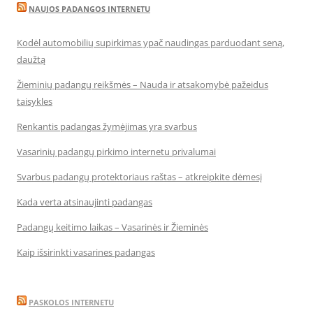
NAUJOS PADANGOS INTERNETU
Kodėl automobilių supirkimas ypač naudingas parduodant seną,
daužtą
Žieminių padangų reikšmės – Nauda ir atsakomybė pažeidus
taisykles
Renkantis padangas žymėjimas yra svarbus
Vasarinių padangų pirkimo internetu privalumai
Svarbus padangų protektoriaus raštas – atkreipkite dėmesį
Kada verta atsinaujinti padangas
Padangų keitimo laikas – Vasarinės ir Žieminės
Kaip išsirinkti vasarines padangas
PASKOLOS INTERNETU