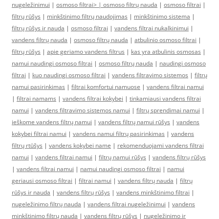
nugeležinimui
|
osmoso filtrai> |
osmoso filtrų nauda
|
osmoso filtrai
|
filtrų rūšys
|
minkštinimo filtrų naudojimas
|
minkštinimo sistema
|
filtrų rūšys ir nauda
|
osmoso filtrai
|
vandens filtrai nukalkinimui
|
vandens filtrų nauda
|
osmoso filtrų nauda
|
atbulinio osmoso filtrai
|
filtrų rūšys
|
apie geriamo vandens filtrus
|
kas yra atbulinis osmosas
|
namui naudingi osmoso filtrai
|
osmoso filtrų nauda
|
naudingi osmoso
filtrai
|
kuo naudingi osmoso filtrai
|
vandens filtravimo sistemos
|
filtrų
namui pasirinkimas
|
filtrai komfortui namuose
|
vandens filtrai namui
|
filtrai namams
|
vandens filtrai kokybei
|
tinkamiausi vandens filtrai
namui
|
vandens filtravimo sistemos namui
|
filtrų sprendimai namui
|
ieškome vandens filtrų namui
|
vandens filtrų namui rūšys
|
vandens
kokybei filtrai namui
|
vandens namui filtrų pasirinkimas
|
vandens
filtrų rtūšys
|
vandens kokybei name
|
rekomenduojami vandens filtrai
namui
|
vandens filtrai namui
|
filtrų namui rūšys
|
vandens filtrų rūšys
|
vandens filtrai namui
|
namui naudingi osmoso filtrai
|
namui
geriausi osmoso filtrai
|
filtrai namui
|
vandens filtrų nauda
|
filtrų
rūšys ir nauda
|
vandens filtrų rūšys
|
vandens minkštinimo filtrai
|
nugeležinimo filtrų nauda
|
vandens filtrai nugeležinimui
|
vandens
minkštinimo filtrų nauda
|
vandens filtrų rūšys
|
nugeležinimo ir