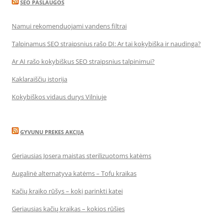
SEO PASLAUGOS
Namui rekomenduojami vandens filtrai
Talpinamus SEO straipsnius rašo DI: Ar tai kokybiška ir naudinga?
Ar AI rašo kokybiškus SEO straipsnius talpinimui?
Kaklaraiščių istorija
Kokybiškos vidaus durys Vilniuje
GYVUNU PREKES AKCIJA
Geriausias Josera maistas sterilizuotoms katėms
Augalinė alternatyva katėms – Tofu kraikas
Kačių kraiko rūšys – kokį parinkti katei
Geriausias kačių kraikas – kokios rūšies