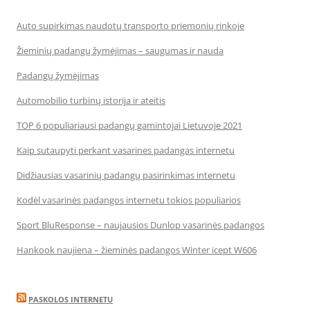
Auto supirkimas naudotų transporto priemonių rinkoje
Žieminių padangų žymėjimas – saugumas ir nauda
Padangų žymėjimas
Automobilio turbinų istorija ir ateitis
TOP 6 populiariausi padangų gamintojai Lietuvoje 2021
Kaip sutaupyti perkant vasarines padangas internetu
Didžiausias vasarinių padangų pasirinkimas internetu
Kodėl vasarinės padangos internetu tokios populiarios
Sport BluResponse – naujausios Dunlop vasarinės padangos
Hankook naujiena – žieminės padangos Winter icept W606
PASKOLOS INTERNETU