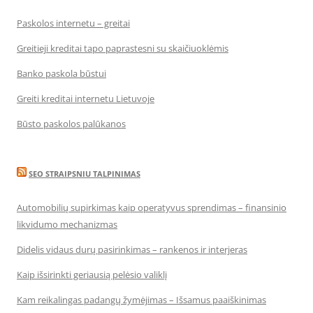
Paskolos internetu – greitai
Greitieji kreditai tapo paprastesni su skaičiuoklėmis
Banko paskola būstui
Greiti kreditai internetu Lietuvoje
Būsto paskolos palūkanos
SEO STRAIPSNIU TALPINIMAS
Automobilių supirkimas kaip operatyvus sprendimas – finansinio
likvidumo mechanizmas
Didelis vidaus durų pasirinkimas – rankenos ir interjeras
Kaip išsirinkti geriausią pelėsio valiklį
Kam reikalingas padangų žymėjimas – Išsamus paaiškinimas