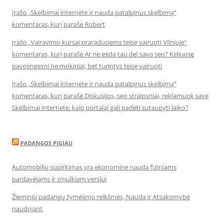
Įrašo „Skelbimai internete ir nauda patalpinus skelbimą“
komentaras, kurį parašė Robert
Įrašo „Vairavimo kursai praradusiems teisę vairuoti Vilniuje“
komentaras, kurį parašė Ar ne gėda tau del savo seo? Keliuose
pavojingesni ne mokiniai, bet turintys teisę vairuoti
Įrašo „Skelbimai internete ir nauda patalpinus skelbimą“
komentaras, kurį parašė Diskusijos, seo straipsniai, reklamuok save
Skelbimai internete: kaip portalai gali padėti sutaupyti laiko?
PADANGOS PIGIAU
Automobilių supirkimas yra ekonominė nauda fiziniams
pardavėjams ir smulkiam verslui
Žieminių padangų žymėjimo reikšmės, Nauda ir Atsakomybė
naudojant