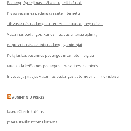
Padangų žymėjimas – Viskas ką reikia žinoti
Pigias vasarines padangas rasite internetu
Tik vasarinės padangos internetu – naudotų nepirkčiau
Vasarinės padangos, kurios mažiausiai teršia aplinką
Populiariausi vasarinių padangų gamintojai
Kokybiškos vasarinės padangos internetu – pigiau
Nuo kada keičiamos padangos – Vasarinės, Žieminės
Investicija į naujas vasarines padangas automobiliui – kiek išleisti
AUGINTINIU PREKES
Josera Classic katėms
Josera sterilizuotoms katėms