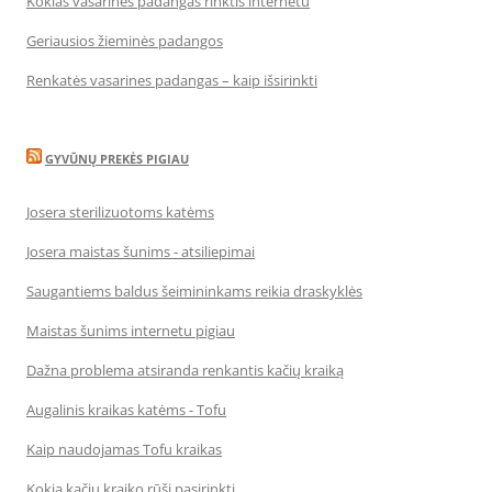
Kokias vasarines padangas rinktis internetu
Geriausios žieminės padangos
Renkatės vasarines padangas – kaip išsirinkti
GYVŪNŲ PREKĖS PIGIAU
Josera sterilizuotoms katėms
Josera maistas šunims - atsiliepimai
Saugantiems baldus šeimininkams reikia draskyklės
Maistas šunims internetu pigiau
Dažna problema atsiranda renkantis kačių kraiką
Augalinis kraikas katėms - Tofu
Kaip naudojamas Tofu kraikas
Kokią kačių kraiko rūšį pasirinkti