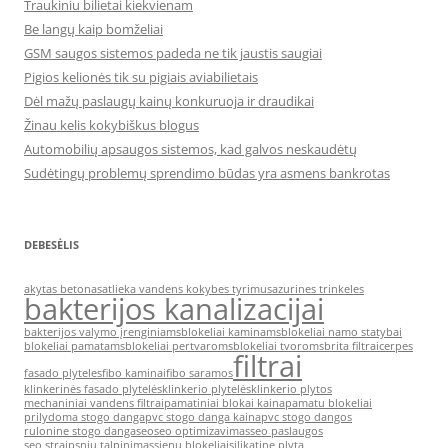
Traukiniu bilietai kiekvienam
Be langų kaip bomželiai
GSM saugos sistemos padeda ne tik jaustis saugiai
Pigios kelionės tik su pigiais aviabilietais
Dėl mažų paslaugų kainų konkuruoja ir draudikai
Žinau kelis kokybiškus blogus
Automobilių apsaugos sistemos, kad galvos neskaudėtų
Sudėtingų problemų sprendimo būdas yra asmens bankrotas
DEBESĖLIS
akytas betonas
atlieka vandens kokybes tyrimus
azurines trinkeles
bakterijos kanalizacijai
bakterijos valymo įrenginiams
blokeliai kaminams
blokeliai namo statybai
blokeliai pamatams
blokeliai pertvaroms
blokeliai tvoroms
brita filtrai
cerpes
filtrai
fasado plyteles
fibo kaminai
fibo saramos
klinkerinės fasado plytelės
klinkerio plytelės
klinkerio plytos
mechaniniai vandens filtrai
pamatiniai blokai kaina
pamatu blokeliai
prilydoma stogo danga
pvc stogo danga kaina
pvc stogo dangos
rulonine stogo danga
seo
seo optimizavimas
seo paslaugos
seo straipsniu talpinimas
sienu blokeliai
silikatine plyta