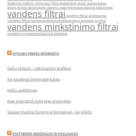
skalbimo mašinų remontas Vilniuje
skardine stogo danga kaina
stogo danga classic
stogo dangos pasirinkimas
straipsniu talpinimas
vandens filtrai
vandens filtrai atsiliepimai
vandens filtrai namui
vandens kokybė
vandens kokybės tyrimai
vandens minkstinimo filtrai
vandens tyrimas
ventiliaciniai blokeliai
GYVUNU PREKES INTERNETU
Kačių skiepai – vakcinacijos grafikas
Ką naudinga žinoti apie kates
Kačių auklėjimas
Kaip pripratinti katę prie draskyklės
Sausas maistas šunims ar konservai – ką rinktis
STATYBINĖS MEDŽIAGOS IR PASLAUGOS