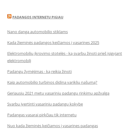
PADANGOS INTERNETU PIGIAU
Nano danga automobilio stiklams
Kada žieminės padangos keičiamos į vasarines 2025
Elektromobilių įkrovimo stotelės - ką svarbu žinoti prieš įsigyjant
elektromobilį
Padangų žymėjimas - ką reikia žinoti
Kaip automobilio turbinos didina variklių našumą?
Geriausių 2021 metų vasarinių padangų rinkimų apžvalga
Svarbu įvertinti vasarinių padangų kokybę
Padangas vasarai pirkčiau tik internetu
Nuo kada žieminės keičiamos į vasarines padangas