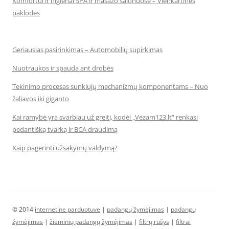
Komfortui ir higienai SPA ir masažo salonuose – Vienkartinės
paklodės
Geriausias pasirinkimas – Automobilių supirkimas
Nuotraukos ir spauda ant drobės
Tekinimo procesas sunkiųjų mechanizmų komponentams – Nuo
žaliavos iki giganto
Kai ramybė yra svarbiau už greitį, kodėl „Vezam123.lt“ renkasi
pedantišką tvarką ir BCA draudimą
Kaip pagerinti užsakymų valdymą?
© 2014
internetine parduotuve
|
padangų žymėjimas
|
padangų
žymėjimas
|
žieminių padangų žymėjimas
|
filtrų rūšys
|
filtrai