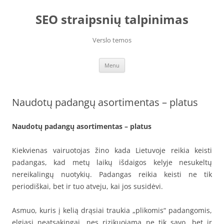
Skip
to
SEO straipsnių talpinimas
content
Verslo temos
Menu
Naudotų padangų asortimentas – platus
Naudotų padangų asortimentas – platus
Kiekvienas vairuotojas žino kada Lietuvoje reikia keisti
padangas, kad metų laikų išdaigos kelyje nesukeltų
nereikalingų nuotykių. Padangas reikia keisti ne tik
periodiškai, bet ir tuo atveju, kai jos susidėvi.
Asmuo, kuris į kelią drąsiai traukia „plikomis“ padangomis,
elgiasi neatsakingai, nes rizikuojama ne tik savo, bet ir