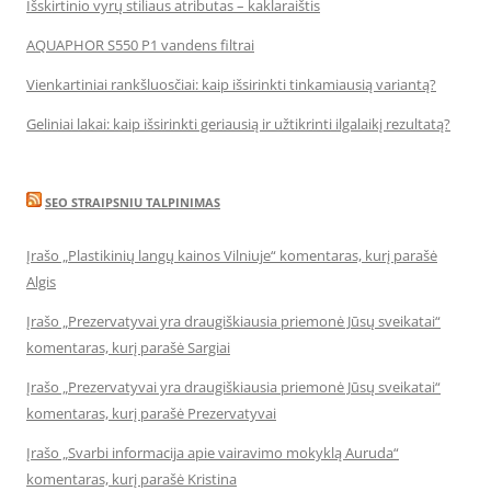
Išskirtinio vyrų stiliaus atributas – kaklaraištis
AQUAPHOR S550 P1 vandens filtrai
Vienkartiniai rankšluosčiai: kaip išsirinkti tinkamiausią variantą?
Geliniai lakai: kaip išsirinkti geriausią ir užtikrinti ilgalaikį rezultatą?
SEO STRAIPSNIU TALPINIMAS
Įrašo „Plastikinių langų kainos Vilniuje“ komentaras, kurį parašė
Algis
Įrašo „Prezervatyvai yra draugiškiausia priemonė Jūsų sveikatai“
komentaras, kurį parašė Sargiai
Įrašo „Prezervatyvai yra draugiškiausia priemonė Jūsų sveikatai“
komentaras, kurį parašė Prezervatyvai
Įrašo „Svarbi informacija apie vairavimo mokyklą Auruda“
komentaras, kurį parašė Kristina