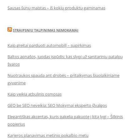
Sausas šunų maistas – iš kokių produktų gaminamas
STRAIPSNIU TALPINIMAS NEMOKAMAI
Kaip greitai parduoti automobilį – supirkimas
Baltos apnašos, juodas įspūdis: kas slypi už sanitarinių patalpų
švaros
Nuotraukos spauda ant drobės – pritaikymas šiuolaikiniame
gyvenime
Kaip veikia atbulinis osmosas
GEO be SEO neveikia: SEO Mokymai eksperto įžvalgos
Elegantiškas akcentas, kuris pakelia pakuotę į kitą lygį – Šilkinis
popierius
Karjeros planavimas metinio pokalbio metu