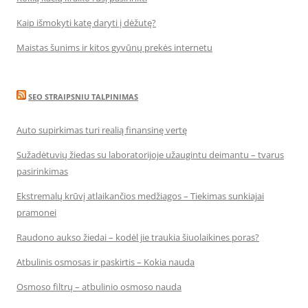
Kaip išmokyti katę daryti į dėžutę?
Maistas šunims ir kitos gyvūnų prekės internetu
SEO STRAIPSNIU TALPINIMAS
Auto supirkimas turi realią finansinę vertę
Sužadėtuvių žiedas su laboratorijoje užaugintu deimantu – tvarus
pasirinkimas
Ekstremalų krūvį atlaikančios medžiagos – Tiekimas sunkiajai
pramonei
Raudono aukso žiedai – kodėl jie traukia šiuolaikines poras?
Atbulinis osmosas ir paskirtis – Kokia nauda
Osmoso filtrų – atbulinio osmoso nauda