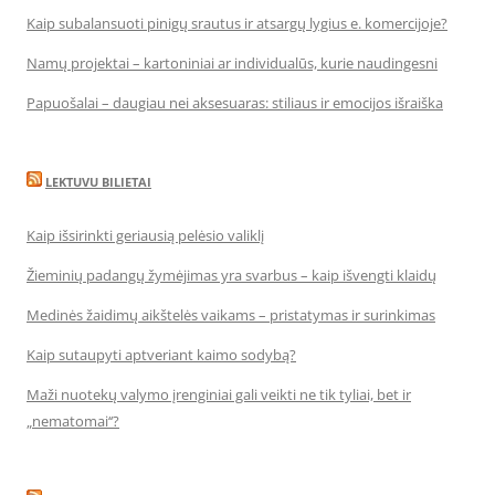
Kaip subalansuoti pinigų srautus ir atsargų lygius e. komercijoje?
Namų projektai – kartoniniai ar individualūs, kurie naudingesni
Papuošalai – daugiau nei aksesuaras: stiliaus ir emocijos išraiška
LEKTUVU BILIETAI
Kaip išsirinkti geriausią pelėsio valiklį
Žieminių padangų žymėjimas yra svarbus – kaip išvengti klaidų
Medinės žaidimų aikštelės vaikams – pristatymas ir surinkimas
Kaip sutaupyti aptveriant kaimo sodybą?
Maži nuotekų valymo įrenginiai gali veikti ne tik tyliai, bet ir
„nematomai‘‘?