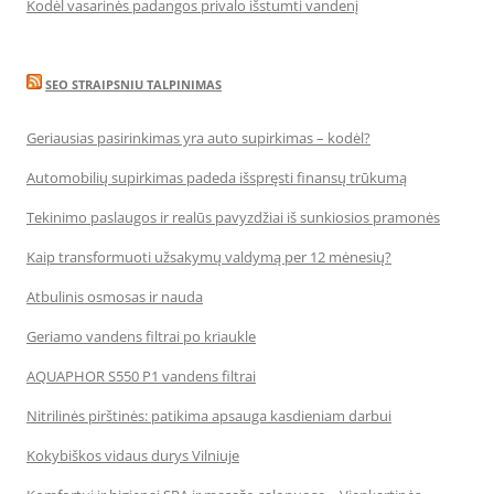
Kodėl vasarinės padangos privalo išstumti vandenį
SEO STRAIPSNIU TALPINIMAS
Geriausias pasirinkimas yra auto supirkimas – kodėl?
Automobilių supirkimas padeda išspręsti finansų trūkumą
Tekinimo paslaugos ir realūs pavyzdžiai iš sunkiosios pramonės
Kaip transformuoti užsakymų valdymą per 12 mėnesių?
Atbulinis osmosas ir nauda
Geriamo vandens filtrai po kriaukle
AQUAPHOR S550 P1 vandens filtrai
Nitrilinės pirštinės: patikima apsauga kasdieniam darbui
Kokybiškos vidaus durys Vilniuje