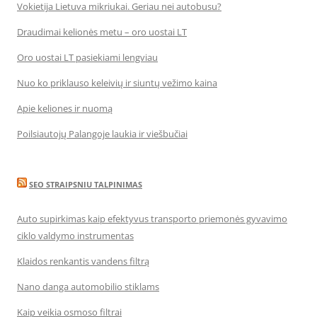
Vokietija Lietuva mikriukai. Geriau nei autobusu?
Draudimai kelionės metu – oro uostai LT
Oro uostai LT pasiekiami lengviau
Nuo ko priklauso keleivių ir siuntų vežimo kaina
Apie keliones ir nuomą
Poilsiautojų Palangoje laukia ir viešbučiai
SEO STRAIPSNIU TALPINIMAS
Auto supirkimas kaip efektyvus transporto priemonės gyvavimo
ciklo valdymo instrumentas
Klaidos renkantis vandens filtrą
Nano danga automobilio stiklams
Kaip veikia osmoso filtrai