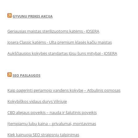
GYVUNU PREKES AKCIJA
Geriausias maistas sterilizuotoms katėms - JOSERA
Josera Classic katėms - Ulta premium klasės kačių maistas
Aukščiausios kokybės standartas Jūsų šuns mitybai - JOSERA
SEO PASLAUGOS
Kaip pagerinti geriamojo vandens kokybę – Atbulinis osmosas
Kokybiškos vidaus durys Vilniuje
CBD aliejaus poveikis – nauda ir šalutinis poveikis
Įtempiamų lubų kaina – privalumai, montavimas
Kiek kainuoja SEO straipsnių talpinimas