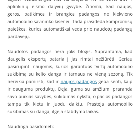
aplinkinių eismo dalyvių gyvybe. Žinoma, kad naujos,
geros, patikimos ir brangios padangos ne kiekvieno
automobilio savininko kišenei. Tada prasideda kompromisų
paieškos, kurios automatiškai veda prie naudotų padangų
pardavėjų.
Naudotos padangos nėra joks blogis. Suprantama, kad
daugelis ekspertų pataria į jas rimtai nežiūrėti. Geriau
pasirūpinti naujomis, kurios garantuos tvirtą automobilio
sukibimą su kelio danga ir tarnaus ne vieną sezoną. Tik
nereikia pamiršti, kad ir
naujos padangos
geba senti, kaip
ir dauguma produktų. Deja, guma su amžiumi praranda
savo puikias savybes, sukibimas nyksta, o pačios padangos
tampa tik kietu ir juodu daiktu. Prastėja automobilio
sukibimas su danga, ilgėja stabdymo laikas.
Naudinga pasidomėti: