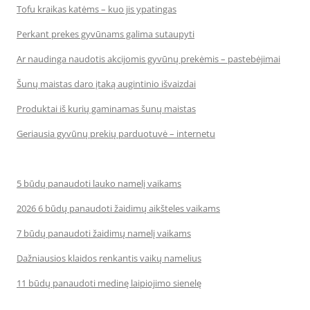
Tofu kraikas katėms – kuo jis ypatingas
Perkant prekes gyvūnams galima sutaupyti
Ar naudinga naudotis akcijomis gyvūnų prekėmis – pastebėjimai
Šunų maistas daro įtaką augintinio išvaizdai
Produktai iš kurių gaminamas šunų maistas
Geriausia gyvūnų prekių parduotuvė – internetu
5 būdų panaudoti lauko namelį vaikams
2026 6 būdų panaudoti žaidimų aikšteles vaikams
7 būdų panaudoti žaidimų namelį vaikams
Dažniausios klaidos renkantis vaikų namelius
11 būdų panaudoti medinę laipiojimo sienelę