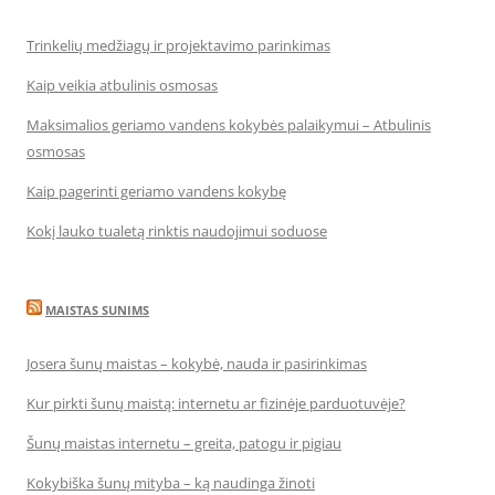
Trinkelių medžiagų ir projektavimo parinkimas
Kaip veikia atbulinis osmosas
Maksimalios geriamo vandens kokybės palaikymui – Atbulinis
osmosas
Kaip pagerinti geriamo vandens kokybę
Kokį lauko tualetą rinktis naudojimui soduose
MAISTAS SUNIMS
Josera šunų maistas – kokybė, nauda ir pasirinkimas
Kur pirkti šunų maistą: internetu ar fizinėje parduotuvėje?
Šunų maistas internetu – greita, patogu ir pigiau
Kokybiška šunų mityba – ką naudinga žinoti