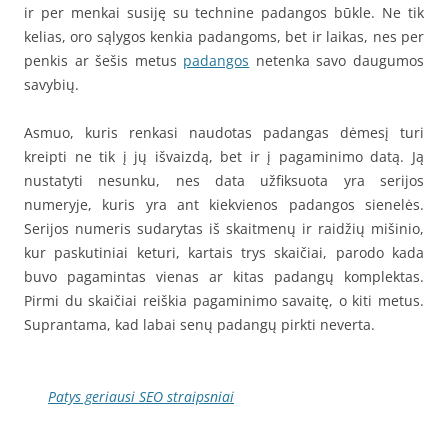
ir per menkai susiję su technine padangos būkle. Ne tik
kelias, oro sąlygos kenkia padangoms, bet ir laikas, nes per
penkis ar šešis metus
padangos
netenka savo daugumos
savybių.
Asmuo, kuris renkasi naudotas padangas dėmesį turi
kreipti ne tik į jų išvaizdą, bet ir į pagaminimo datą. Ją
nustatyti nesunku, nes data užfiksuota yra serijos
numeryje, kuris yra ant kiekvienos padangos sienelės.
Serijos numeris sudarytas iš skaitmenų ir raidžių mišinio,
kur paskutiniai keturi, kartais trys skaičiai, parodo kada
buvo pagamintas vienas ar kitas padangų komplektas.
Pirmi du skaičiai reiškia pagaminimo savaitę, o kiti metus.
Suprantama, kad labai senų padangų pirkti neverta.
Patys geriausi SEO straipsniai