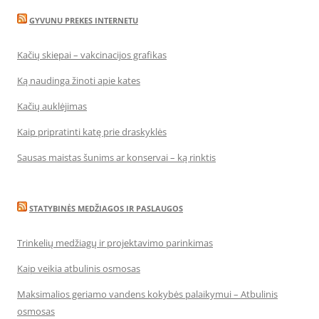
GYVUNU PREKES INTERNETU
Kačių skiepai – vakcinacijos grafikas
Ką naudinga žinoti apie kates
Kačių auklėjimas
Kaip pripratinti katę prie draskyklės
Sausas maistas šunims ar konservai – ką rinktis
STATYBINĖS MEDŽIAGOS IR PASLAUGOS
Trinkelių medžiagų ir projektavimo parinkimas
Kaip veikia atbulinis osmosas
Maksimalios geriamo vandens kokybės palaikymui – Atbulinis
osmosas