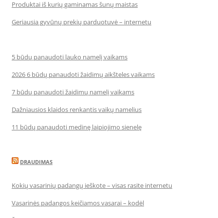
Produktai iš kurių gaminamas šunų maistas
Geriausia gyvūnų prekių parduotuvė – internetu
5 būdų panaudoti lauko namelį vaikams
2026 6 būdų panaudoti žaidimų aikšteles vaikams
7 būdų panaudoti žaidimų namelį vaikams
Dažniausios klaidos renkantis vaikų namelius
11 būdų panaudoti medinę laipiojimo sienelę
DRAUDIMAS
Kokių vasarinių padangų ieškote – visas rasite internetu
Vasarinės padangos keičiamos vasarai – kodėl