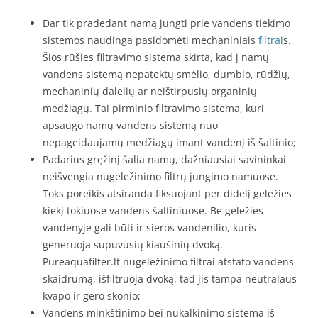
Dar tik pradedant namą jungti prie vandens tiekimo
sistemos naudinga pasidomėti mechaniniais
filtrai
s.
Šios rūšies filtravimo sistema skirta, kad į namų
vandens sistemą nepatektų smėlio, dumblo, rūdžių,
mechaninių dalelių ar neištirpusių organinių
medžiagų. Tai pirminio filtravimo sistema, kuri
apsaugo namų vandens sistemą nuo
nepageidaujamų medžiagų imant vandenį iš šaltinio;
Padarius gręžinį šalia namų, dažniausiai savininkai
neišvengia nugeležinimo filtrų jungimo namuose.
Toks poreikis atsiranda fiksuojant per didelį geležies
kiekį tokiuose vandens šaltiniuose. Be geležies
vandenyje gali būti ir sieros vandenilio, kuris
generuoja supuvusių kiaušinių dvoką.
Pureaquafilter.lt nugeležinimo filtrai atstato vandens
skaidrumą, išfiltruoja dvoką, tad jis tampa neutralaus
kvapo ir gero skonio;
Vandens minkštinimo bei nukalkinimo sistema iš