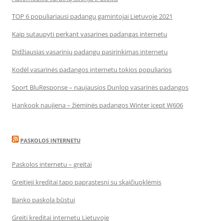
TOP 6 populiariausi padangų gamintojai Lietuvoje 2021
Kaip sutaupyti perkant vasarines padangas internetu
Didžiausias vasarinių padangų pasirinkimas internetu
Kodėl vasarinės padangos internetu tokios populiarios
Sport BluResponse – naujausios Dunlop vasarinės padangos
Hankook naujiena – žieminės padangos Winter icept W606
PASKOLOS INTERNETU
Paskolos internetu – greitai
Greitieji kreditai tapo paprastesni su skaičiuoklėmis
Banko paskola būstui
Greiti kreditai internetu Lietuvoje