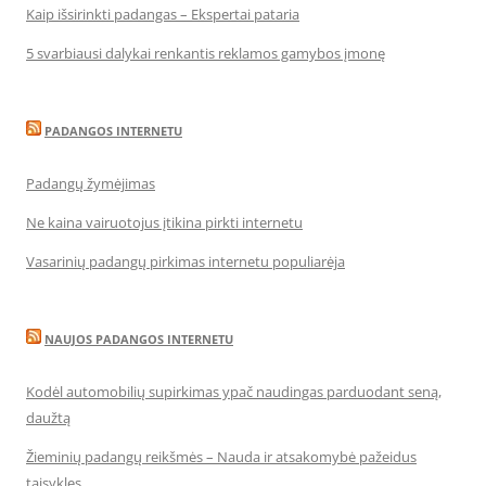
Kaip išsirinkti padangas – Ekspertai pataria
5 svarbiausi dalykai renkantis reklamos gamybos įmonę
PADANGOS INTERNETU
Padangų žymėjimas
Ne kaina vairuotojus įtikina pirkti internetu
Vasarinių padangų pirkimas internetu populiarėja
NAUJOS PADANGOS INTERNETU
Kodėl automobilių supirkimas ypač naudingas parduodant seną,
daužtą
Žieminių padangų reikšmės – Nauda ir atsakomybė pažeidus
taisykles