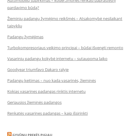
Automobilių supirkimas – kodėl žmonės renkasi paprastesnį
pardavimo būdą?
Žieminių padangų žymėjimo reikšmės – Atsakomybė nesilaikant
taisyklių
Padangų žymėjimas
Turbokompresoriaus veikimo principai – būdai išvengti remonto
Vasarinių padangų kokybė internetu – sutaupoma laiko
Goodyear triumfavo Dakaro ralyje
Padangų keitimas – nuo kada vasarinės, žieminės
Kokias vasarines padangas rinktis internetu
Geriausios žieminės padangos
Renkatės vasarines padangas – kaip išsirinkti
GYVŪNŲ PREKĖS PIGIAU