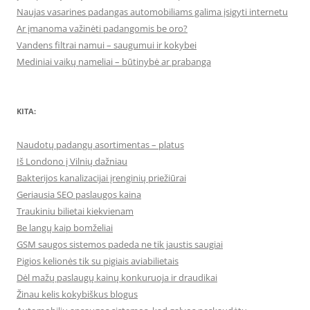
Naujas vasarines padangas automobiliams galima įsigyti internetu
Ar įmanoma važinėti padangomis be oro?
Vandens filtrai namui – saugumui ir kokybei
Mediniai vaikų nameliai – būtinybė ar prabanga
KITA:
Naudotų padangų asortimentas – platus
Iš Londono į Vilnių dažniau
Bakterijos kanalizacijai įrenginių priežiūrai
Geriausia SEO paslaugos kaina
Traukiniu bilietai kiekvienam
Be langų kaip bomželiai
GSM saugos sistemos padeda ne tik jaustis saugiai
Pigios kelionės tik su pigiais aviabilietais
Dėl mažų paslaugų kainų konkuruoja ir draudikai
Žinau kelis kokybiškus blogus