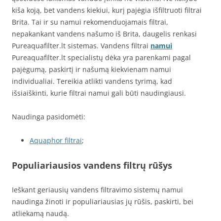
kiša koją, bet vandens kiekiui, kurį pajėgia išfiltruoti filtrai
Brita. Tai ir su namui rekomenduojamais filtrai,
nepakankant vandens našumo iš Brita, daugelis renkasi
Pureaquafilter.lt sistemas. Vandens filtrai
namui
Pureaquafilter.lt specialistų dėka yra parenkami pagal
pajėgumą, paskirtį ir našumą kiekvienam namui
individualiai. Tereikia atlikti vandens tyrimą, kad
išsiaiškinti, kurie filtrai namui gali būti naudingiausi.
Naudinga pasidomėti:
Aquaphor filtrai
;
Populiariausios vandens filtrų rūšys
Ieškant geriausių vandens filtravimo sistemų namui
naudinga žinoti ir populiariausias jų rūšis, paskirti, bei
atliekamą naudą.