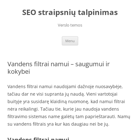
Skip
to
SEO straipsnių talpinimas
content
Verslo temos
Menu
Vandens filtrai namui – saugumui ir
kokybei
Vandens filtrai namui naudojami dažnoje nuosavybėje,
tačiau dar ne visi supranta jų naudą. Vieni vartotojai
buityje yra susidarę klaidiną nuomonę, kad namui filtrai
nėra reikalingi. Tačiau tie, kurie jau naudoja vandens
filtravimo sistemas name galėtų tam paprieštarauti. Namų
su vandens filtrais yra kur kas daugiau nei be jų.
Vandens filtrai namui