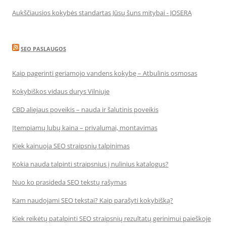
Aukščiausios kokybės standartas Jūsų šuns mitybai - JOSERA
SEO PASLAUGOS
Kaip pagerinti geriamojo vandens kokybę – Atbulinis osmosas
Kokybiškos vidaus durys Vilniuje
CBD aliejaus poveikis – nauda ir šalutinis poveikis
Įtempiamų lubų kaina – privalumai, montavimas
Kiek kainuoja SEO straipsnių talpinimas
Kokia nauda talpinti straipsnius į nulinius katalogus?
Nuo ko prasideda SEO tekstų rašymas
Kam naudojami SEO tekstai? Kaip parašyti kokybišką?
Kiek reikėtų patalpinti SEO straipsnių rezultatų gerinimui paieškoje