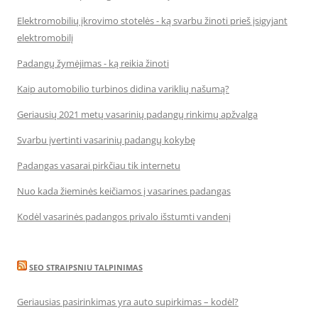
Elektromobilių įkrovimo stotelės - ką svarbu žinoti prieš įsigyjant
elektromobilį
Padangų žymėjimas - ką reikia žinoti
Kaip automobilio turbinos didina variklių našumą?
Geriausių 2021 metų vasarinių padangų rinkimų apžvalga
Svarbu įvertinti vasarinių padangų kokybę
Padangas vasarai pirkčiau tik internetu
Nuo kada žieminės keičiamos į vasarines padangas
Kodėl vasarinės padangos privalo išstumti vandenį
SEO STRAIPSNIU TALPINIMAS
Geriausias pasirinkimas yra auto supirkimas – kodėl?