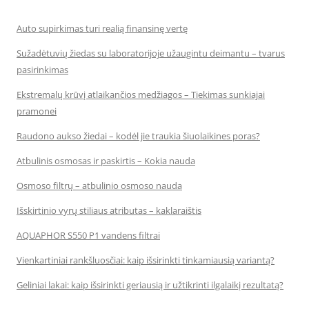
Auto supirkimas turi realią finansinę vertę
Sužadėtuvių žiedas su laboratorijoje užaugintu deimantu – tvarus
pasirinkimas
Ekstremalų krūvį atlaikančios medžiagos – Tiekimas sunkiajai
pramonei
Raudono aukso žiedai – kodėl jie traukia šiuolaikines poras?
Atbulinis osmosas ir paskirtis – Kokia nauda
Osmoso filtrų – atbulinio osmoso nauda
Išskirtinio vyrų stiliaus atributas – kaklaraištis
AQUAPHOR S550 P1 vandens filtrai
Vienkartiniai rankšluosčiai: kaip išsirinkti tinkamiausią variantą?
Geliniai lakai: kaip išsirinkti geriausią ir užtikrinti ilgalaikį rezultatą?