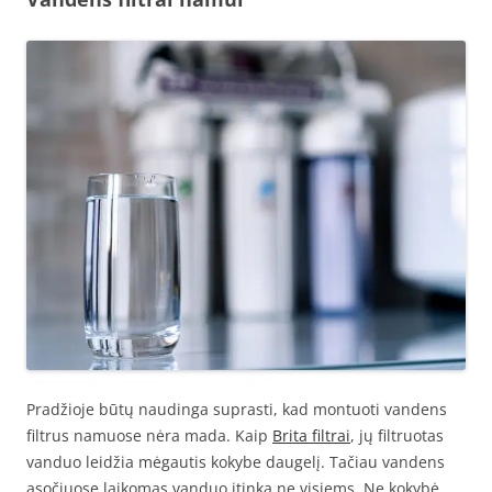
Pradžioje būtų naudinga suprasti, kad montuoti vandens
filtrus namuose nėra mada. Kaip
Brita filtrai
, jų filtruotas
vanduo leidžia mėgautis kokybe daugelį. Tačiau vandens
ąsočiuose laikomas vanduo įtinka ne visiems. Ne kokybė