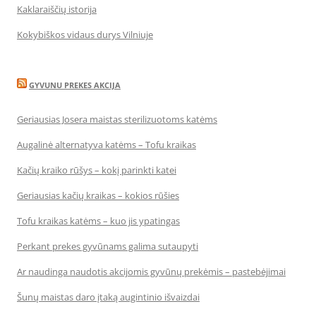
Kaklaraiščių istorija
Kokybiškos vidaus durys Vilniuje
GYVUNU PREKES AKCIJA
Geriausias Josera maistas sterilizuotoms katėms
Augalinė alternatyva katėms – Tofu kraikas
Kačių kraiko rūšys – kokį parinkti katei
Geriausias kačių kraikas – kokios rūšies
Tofu kraikas katėms – kuo jis ypatingas
Perkant prekes gyvūnams galima sutaupyti
Ar naudinga naudotis akcijomis gyvūnų prekėmis – pastebėjimai
Šunų maistas daro įtaką augintinio išvaizdai