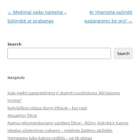
Post
←
Mediniai vaikų nameliai –
Ar įmanoma važinėti
navigation
būtinybė ar prabanga
padangomis be oro?
→
Search
Search
NAUJAUSI
Kaip įveikti pasipriešinimą ir skatinti nuoširdumą 360 laipsnių
tyrime?
Kokybiškos vidaus durys Vilniuje – kur rasti
Aquaphor filtrai
Namui rekomenduojami vandens filtrai – Rūšys, Kokybė ir Kainos
Idealus užsiėmimas vaikams – medinės žaidimų aikštelės
Įtempiamų lubų kainos rodiklis – ne tik plotas