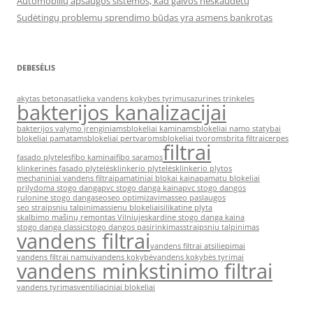
Automobilių apsaugos sistemos, kad galvos neskaudėtų
Sudėtingų problemų sprendimo būdas yra asmens bankrotas
DEBESĖLIS
akytas betonas
atlieka vandens kokybes tyrimus
azurines trinkeles
bakterijos kanalizacijai
bakterijos valymo įrenginiams
blokeliai kaminams
blokeliai namo statybai
blokeliai pamatams
blokeliai pertvaroms
blokeliai tvoroms
brita filtrai
cerpes
filtrai
fasado plyteles
fibo kaminai
fibo saramos
klinkerinės fasado plytelės
klinkerio plytelės
klinkerio plytos
mechaniniai vandens filtrai
pamatiniai blokai kaina
pamatu blokeliai
prilydoma stogo danga
pvc stogo danga kaina
pvc stogo dangos
rulonine stogo danga
seo
seo optimizavimas
seo paslaugos
seo straipsniu talpinimas
sienu blokeliai
silikatine plyta
skalbimo mašinų remontas Vilniuje
skardine stogo danga kaina
stogo danga classic
stogo dangos pasirinkimas
straipsniu talpinimas
vandens filtrai
vandens filtrai atsiliepimai
vandens filtrai namui
vandens kokybė
vandens kokybės tyrimai
vandens minkstinimo filtrai
vandens tyrimas
ventiliaciniai blokeliai