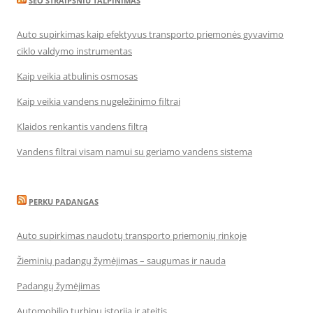
SEO STRAIPSNIU TALPINIMAS
Auto supirkimas kaip efektyvus transporto priemonės gyvavimo
ciklo valdymo instrumentas
Kaip veikia atbulinis osmosas
Kaip veikia vandens nugeležinimo filtrai
Klaidos renkantis vandens filtrą
Vandens filtrai visam namui su geriamo vandens sistema
PERKU PADANGAS
Auto supirkimas naudotų transporto priemonių rinkoje
Žieminių padangų žymėjimas – saugumas ir nauda
Padangų žymėjimas
Automobilio turbinų istorija ir ateitis