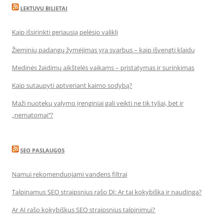
LEKTUVU BILIETAI
Kaip išsirinkti geriausią pelėsio valiklį
Žieminių padangų žymėjimas yra svarbus – kaip išvengti klaidų
Medinės žaidimų aikštelės vaikams – pristatymas ir surinkimas
Kaip sutaupyti aptveriant kaimo sodybą?
Maži nuotekų valymo įrenginiai gali veikti ne tik tyliai, bet ir
„nematomai‘‘?
SEO PASLAUGOS
Namui rekomenduojami vandens filtrai
Talpinamus SEO straipsnius rašo DI: Ar tai kokybiška ir naudinga?
Ar AI rašo kokybiškus SEO straipsnius talpinimui?