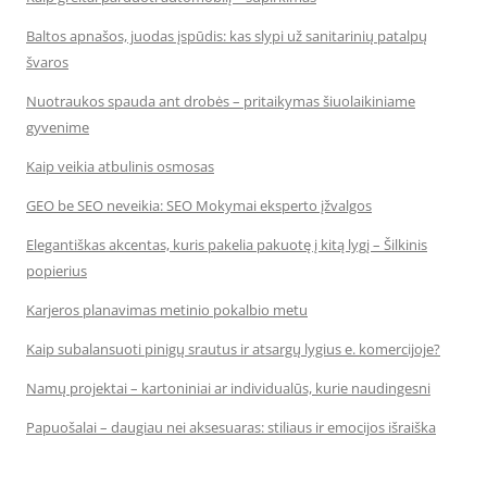
Baltos apnašos, juodas įspūdis: kas slypi už sanitarinių patalpų
švaros
Nuotraukos spauda ant drobės – pritaikymas šiuolaikiniame
gyvenime
Kaip veikia atbulinis osmosas
GEO be SEO neveikia: SEO Mokymai eksperto įžvalgos
Elegantiškas akcentas, kuris pakelia pakuotę į kitą lygį – Šilkinis
popierius
Karjeros planavimas metinio pokalbio metu
Kaip subalansuoti pinigų srautus ir atsargų lygius e. komercijoje?
Namų projektai – kartoniniai ar individualūs, kurie naudingesni
Papuošalai – daugiau nei aksesuaras: stiliaus ir emocijos išraiška