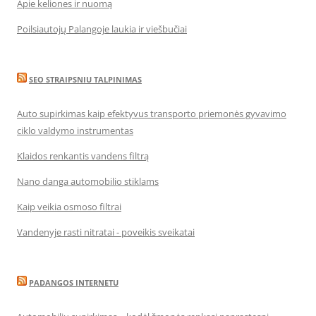
Apie keliones ir nuomą
Poilsiautojų Palangoje laukia ir viešbučiai
SEO STRAIPSNIU TALPINIMAS
Auto supirkimas kaip efektyvus transporto priemonės gyvavimo
ciklo valdymo instrumentas
Klaidos renkantis vandens filtrą
Nano danga automobilio stiklams
Kaip veikia osmoso filtrai
Vandenyje rasti nitratai - poveikis sveikatai
PADANGOS INTERNETU