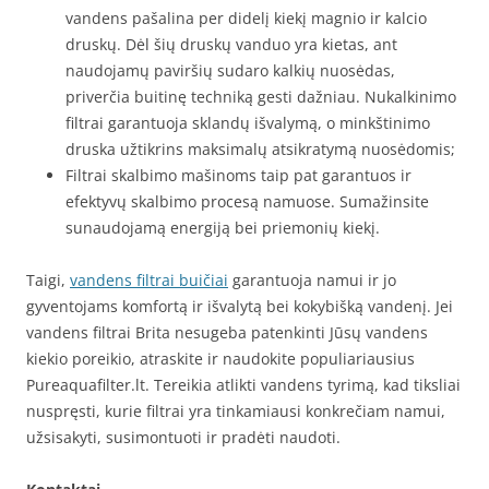
vandens pašalina per didelį kiekį magnio ir kalcio
druskų. Dėl šių druskų vanduo yra kietas, ant
naudojamų paviršių sudaro kalkių nuosėdas,
priverčia buitinę techniką gesti dažniau. Nukalkinimo
filtrai garantuoja sklandų išvalymą, o minkštinimo
druska užtikrins maksimalų atsikratymą nuosėdomis;
Filtrai skalbimo mašinoms taip pat garantuos ir
efektyvų skalbimo procesą namuose. Sumažinsite
sunaudojamą energiją bei priemonių kiekį.
Taigi,
vandens filtrai buičiai
garantuoja namui ir jo
gyventojams komfortą ir išvalytą bei kokybišką vandenį. Jei
vandens filtrai Brita nesugeba patenkinti Jūsų vandens
kiekio poreikio, atraskite ir naudokite populiariausius
Pureaquafilter.lt. Tereikia atlikti vandens tyrimą, kad tiksliai
nuspręsti, kurie filtrai yra tinkamiausi konkrečiam namui,
užsisakyti, susimontuoti ir pradėti naudoti.