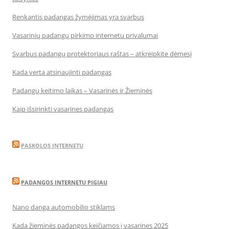
Renkantis padangas žymėjimas yra svarbus
Vasarinių padangų pirkimo internetu privalumai
Svarbus padangų protektoriaus raštas – atkreipkite dėmesį
Kada verta atsinaujinti padangas
Padangų keitimo laikas – Vasarinės ir Žieminės
Kaip išsirinkti vasarines padangas
PASKOLOS INTERNETU
PADANGOS INTERNETU PIGIAU
Nano danga automobilio stiklams
Kada žieminės padangos keičiamos į vasarines 2025