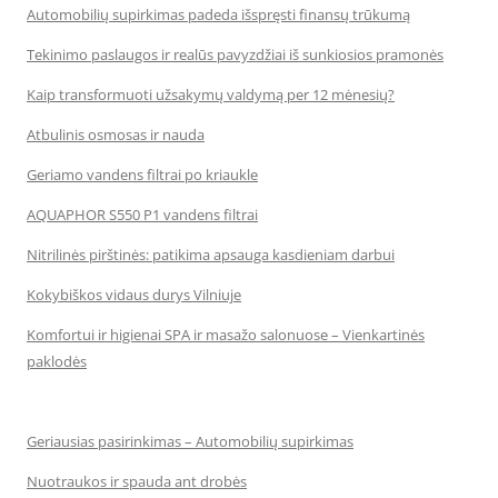
Automobilių supirkimas padeda išspręsti finansų trūkumą
Tekinimo paslaugos ir realūs pavyzdžiai iš sunkiosios pramonės
Kaip transformuoti užsakymų valdymą per 12 mėnesių?
Atbulinis osmosas ir nauda
Geriamo vandens filtrai po kriaukle
AQUAPHOR S550 P1 vandens filtrai
Nitrilinės pirštinės: patikima apsauga kasdieniam darbui
Kokybiškos vidaus durys Vilniuje
Komfortui ir higienai SPA ir masažo salonuose – Vienkartinės
paklodės
Geriausias pasirinkimas – Automobilių supirkimas
Nuotraukos ir spauda ant drobės