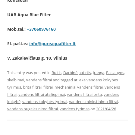
Kontaktai
UAB Aqua Blue Filter
Mob.tel.:
+37060976160
El. paštas:
info@pureaquafilter.lt
V. Zakalevičiaus g. 10, Vilnius
This entry was posted in
Buitis
,
Darbinė patirtis
,
Įranga
,
Paslaugos
,
skelbimai
,
Vandens filtrai
and tagged
atlieka vandens kokybes
tyrimus
,
brita filtrai
,
filtrai
,
mechaniniai vandens filtrai
,
vandens
filtrai
,
vandens filtrai atsiliepimai
,
vandens filtrai brita
,
vandens
kokybė
,
vandens kokybės tyrimai
,
vandens minkstinimo filtrai
,
vandens nugelezinimo filtrai
,
vandens tyrimas
on
2021/04/26
.