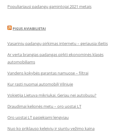
Populiariausi padangų gamintojai 2021 metais
PIGUS AVIABILIETAI
Vasarinių padangų pirkimas internetu – geriausia išeitis
Ar verta brangias padangas pirkti ekonominės klasės
automobiliams
Vandens kokybės garantas namuose – filtrai
Kur rasti nuomai automobilį Vilniuje
Vokietija Lietuva mikriukai. Geriau nei autobusu?
Draudimai kelionės metu – oro uostai LT
Oro uostai LT pasiekiami lengviau
Nuo ko priklauso keleivių ir siuntų vežimo kaina