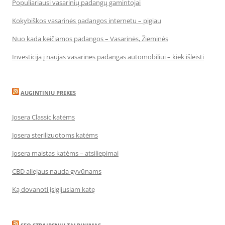
Populiariausi vasarinių padangų gamintojai
Kokybiškos vasarinės padangos internetu – pigiau
Nuo kada keičiamos padangos – Vasarinės, Žieminės
Investicija į naujas vasarines padangas automobiliui – kiek išleisti
AUGINTINIU PREKES
Josera Classic katėms
Josera sterilizuotoms katėms
Josera maistas katėms – atsiliepimai
CBD aliejaus nauda gyvūnams
Ką dovanoti įsigijusiam katę