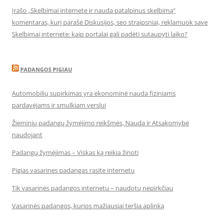
Įrašo „Skelbimai internete ir nauda patalpinus skelbimą“
komentaras, kurį parašė Diskusijos, seo straipsniai, reklamuok save
Skelbimai internete: kaip portalai gali padėti sutaupyti laiko?
PADANGOS PIGIAU
Automobilių supirkimas yra ekonominė nauda fiziniams
pardavėjams ir smulkiam verslui
Žieminių padangų žymėjimo reikšmės, Nauda ir Atsakomybė
naudojant
Padangų žymėjimas – Viskas ką reikia žinoti
Pigias vasarines padangas rasite internetu
Tik vasarinės padangos internetu – naudotų nepirkčiau
Vasarinės padangos, kurios mažiausiai teršia aplinką