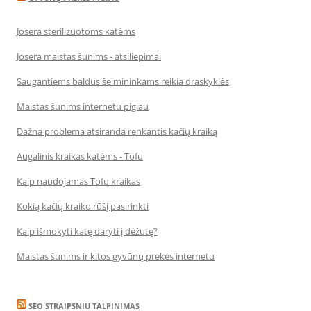
Josera sterilizuotoms katėms
Josera maistas šunims - atsiliepimai
Saugantiems baldus šeimininkams reikia draskyklės
Maistas šunims internetu pigiau
Dažna problema atsiranda renkantis kačių kraiką
Augalinis kraikas katėms - Tofu
Kaip naudojamas Tofu kraikas
Kokią kačių kraiko rūšį pasirinkti
Kaip išmokyti katę daryti į dėžutę?
Maistas šunims ir kitos gyvūnų prekės internetu
SEO STRAIPSNIU TALPINIMAS