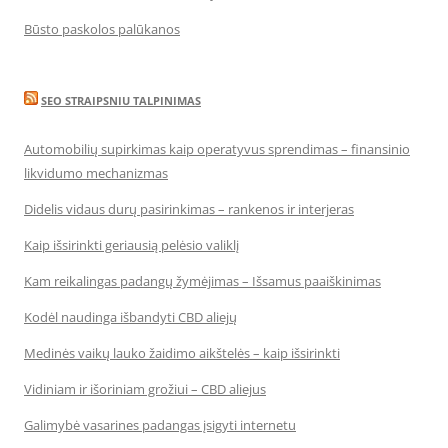
Būsto paskolos palūkanos
SEO STRAIPSNIU TALPINIMAS
Automobilių supirkimas kaip operatyvus sprendimas – finansinio
likvidumo mechanizmas
Didelis vidaus durų pasirinkimas – rankenos ir interjeras
Kaip išsirinkti geriausią pelėsio valiklį
Kam reikalingas padangų žymėjimas – Išsamus paaiškinimas
Kodėl naudinga išbandyti CBD aliejų
Medinės vaikų lauko žaidimo aikštelės – kaip išsirinkti
Vidiniam ir išoriniam grožiui – CBD aliejus
Galimybė vasarines padangas įsigyti internetu