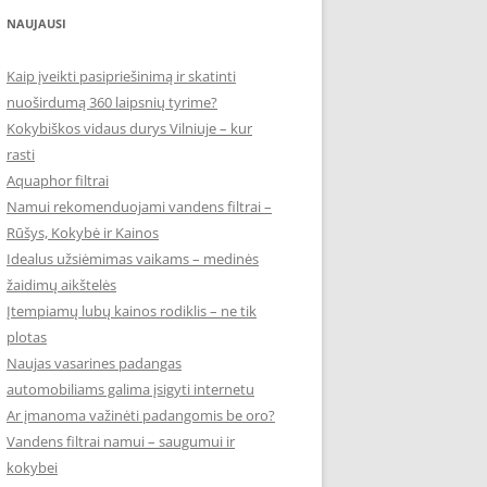
NAUJAUSI
Kaip įveikti pasipriešinimą ir skatinti
nuoširdumą 360 laipsnių tyrime?
Kokybiškos vidaus durys Vilniuje – kur
rasti
Aquaphor filtrai
Namui rekomenduojami vandens filtrai –
Rūšys, Kokybė ir Kainos
Idealus užsiėmimas vaikams – medinės
žaidimų aikštelės
Įtempiamų lubų kainos rodiklis – ne tik
plotas
Naujas vasarines padangas
automobiliams galima įsigyti internetu
Ar įmanoma važinėti padangomis be oro?
Vandens filtrai namui – saugumui ir
kokybei