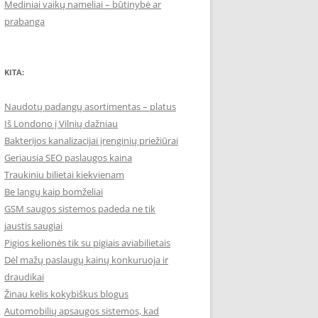
Mediniai vaikų nameliai – būtinybė ar
prabanga
KITA:
Naudotų padangų asortimentas – platus
Iš Londono į Vilnių dažniau
Bakterijos kanalizacijai įrenginių priežiūrai
Geriausia SEO paslaugos kaina
Traukiniu bilietai kiekvienam
Be langų kaip bomželiai
GSM saugos sistemos padeda ne tik
jaustis saugiai
Pigios kelionės tik su pigiais aviabilietais
Dėl mažų paslaugų kainų konkuruoja ir
draudikai
Žinau kelis kokybiškus blogus
Automobilių apsaugos sistemos, kad