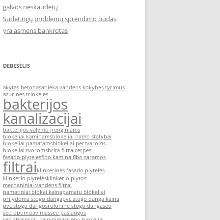
galvos neskaudėtų
Sudėtingų problemų sprendimo būdas
yra asmens bankrotas
DEBESĖLIS
akytas betonas
atlieka vandens kokybes tyrimus
azurines trinkeles
bakterijos
kanalizacijai
bakterijos valymo įrenginiams
blokeliai kaminams
blokeliai namo statybai
blokeliai pamatams
blokeliai pertvaroms
blokeliai tvoroms
brita filtrai
cerpes
fasado plyteles
fibo kaminai
fibo saramos
filtrai
klinkerinės fasado plytelės
klinkerio plytelės
klinkerio plytos
mechaniniai vandens filtrai
pamatiniai blokai kaina
pamatu blokeliai
prilydoma stogo danga
pvc stogo danga kaina
pvc stogo dangos
rulonine stogo danga
seo
seo optimizavimas
seo paslaugos
seo straipsniu talpinimas
sienu blokeliai