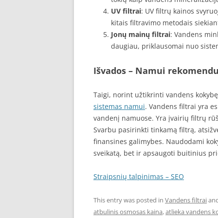
UV filtrai
: UV filtrų kainos svyru
kitais filtravimo metodais siekia
Jonų mainų filtrai
: Vandens mink
daugiau, priklausomai nuo sistem
Išvados – Namui rekomenduo
Taigi, norint užtikrinti vandens koky
sistemas namui
. Vandens filtrai yra es
vandenį namuose. Yra įvairių filtrų rūš
Svarbu pasirinkti tinkamą filtrą, atsiž
finansines galimybes. Naudodami kokyb
sveikatą, bet ir apsaugoti buitinius pr
Straipsnių talpinimas – SEO
This entry was posted in
Vandens filtrai
and
atbulinis osmosas kaina
,
atlieka vandens k