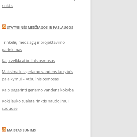
rinktis
STATYBINĖS MEDŽIAGOS IR PASLAUGOS
Trinkelių medžiagų ir projektavimo
parinkimas
Kaip veikia atbulinis osmosas
Maksimalios geriamo vandens kokybės
palaikymui – Atbulinis osmosas
Kaip pagerinti geriamo vandens kokybę
Kokį lauko tualetą rinktis naudojimui
soduose
MAISTAS SUNIMS