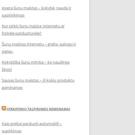
Josera šunų maistas – kokybė, nauda ir
pasirinkimas
Kur pirkti šunų maistą: internetu ar
fizinėje parduotuvėje?
Šunų maistas internetu – greita, patogu ir
pigiau
Kokybiška šunų mityba – ką naudinga
žinoti
Sausas šunų maistas – iš kokių produktų
gaminamas
STRAIPSNIU TALPINIMAS NEMOKAMAI
Kaip greitai parduoti automobilį –
supirkimas