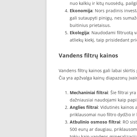
nuo kalkių ir kitų nuosėdų, pail
Ekonomija
: Nors pradinis invest
gali sutaupyti pinigų, nes sumažė
buitinius prietaisus.
Ekologija
: Naudodami filtruotą 
atliekų kiekį, taip prisidedant p
Vandens filtrų kainos
Vandens filtrų kainos gali labai skirti
Čia yra apžvalga kainų diapazonų įvair
Mechaniniai filtrai
: Šie filtrai y
dažniausiai naudojami kaip papi
Anglies filtrai
: Vidutinės kainos a
priklausomai nuo filtro dydžio ir
Atbulinio osmoso filtrai
: RO sis
500 eurų ar daugiau, priklausom
tokių kaip vandens mineralizacij