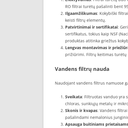
RO filtrai turėtų pašalinti bent 9
Ilgaamžiškumas
: Kokybiški filtr
keisti filtrų elementų.
Patvirtinimai ir sertifikatai
: Ger
sertifikatus, tokius kaip NSF (Nac
produktas atitinka griežtus koky
Lengvas montavimas ir priežiūr
prižiūrimi. Filtrų keitimas turėtų
Vandens filtrų nauda
Naudojant vandens filtrus namuose g
Sveikata
: Filtruotas vanduo yra 
chloras, sunkiųjų metalų ir mikr
Skonis ir kvapas
: Vandens filtra
pašalindami nemalonius junginius
Apsauga buitiniams prietaisam