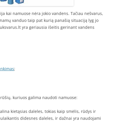
ija kai namuose nėra jokio vandens. Tačiau nešvarus,
ų namų vanduo taip pat kurią panašią situaciją lyg jo
ksvarus.lt yra geriausia išeitis gerinant vandens
rinkimas
;
ų rūšių, kuriuos galima naudoti namuose:
ašalina kietąsias daleles, tokias kaip smėlis, rūdys ir
 sulaikantis didesnes daleles, ir dažnai yra naudojami