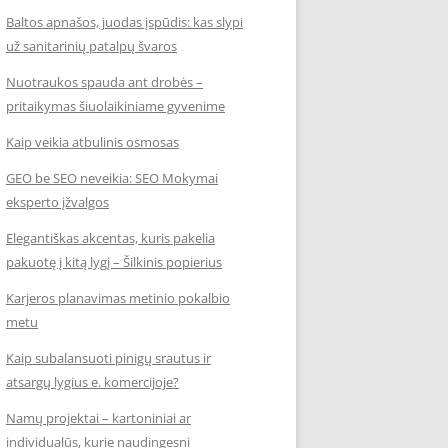
Baltos apnašos, juodas įspūdis: kas slypi
už sanitarinių patalpų švaros
Nuotraukos spauda ant drobės –
pritaikymas šiuolaikiniame gyvenime
Kaip veikia atbulinis osmosas
GEO be SEO neveikia: SEO Mokymai
eksperto įžvalgos
Elegantiškas akcentas, kuris pakelia
pakuotę į kitą lygį – Šilkinis popierius
Karjeros planavimas metinio pokalbio
metu
Kaip subalansuoti pinigų srautus ir
atsargų lygius e. komercijoje?
Namų projektai – kartoniniai ar
individualūs, kurie naudingesni