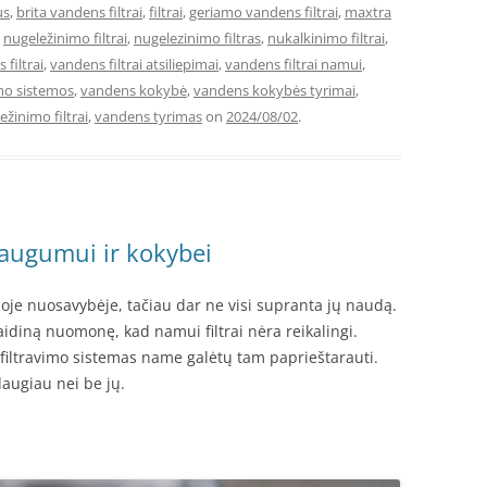
us
,
brita vandens filtrai
,
filtrai
,
geriamo vandens filtrai
,
maxtra
,
nugeležinimo filtrai
,
nugelezinimo filtras
,
nukalkinimo filtrai
,
 filtrai
,
vandens filtrai atsiliepimai
,
vandens filtrai namui
,
mo sistemos
,
vandens kokybė
,
vandens kokybės tyrimai
,
žinimo filtrai
,
vandens tyrimas
on
2024/08/02
.
saugumui ir kokybei
je nuosavybėje, tačiau dar ne visi supranta jų naudą.
laidiną nuomonę, kad namui filtrai nėra reikalingi.
 filtravimo sistemas name galėtų tam paprieštarauti.
daugiau nei be jų.