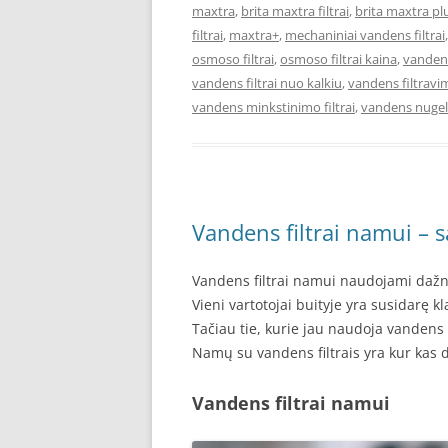
maxtra
,
brita maxtra filtrai
,
brita maxtra pl
filtrai
,
maxtra+
,
mechaniniai vandens filtrai
osmoso filtrai
,
osmoso filtrai kaina
,
vandens
vandens filtrai nuo kalkiu
,
vandens filtravi
vandens minkstinimo filtrai
,
vandens nugele
Vandens filtrai namui – 
Vandens filtrai namui naudojami dažno
Vieni vartotojai buityje yra susidarę k
Tačiau tie, kurie jau naudoja vandens
Namų su vandens filtrais yra kur kas 
Vandens filtrai namui