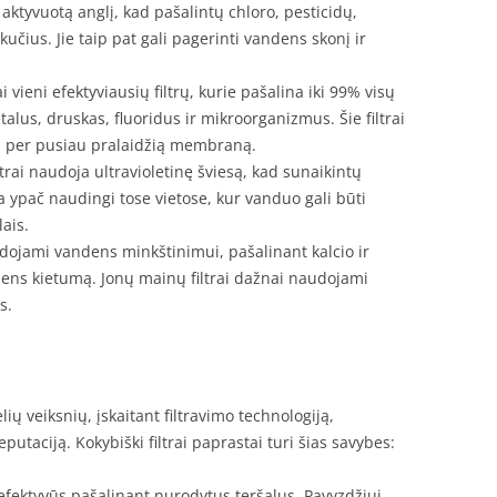
a aktyvuotą anglį, kad pašalintų chloro, pesticidų,
kučius. Jie taip pat gali pagerinti vandens skonį ir
ai vieni efektyviausių filtrų, kurie pašalina iki 99% visų
talus, druskas, fluoridus ir mikroorganizmus. Šie filtrai
ti per pusiau pralaidžią membraną.
iltrai naudoja ultravioletinę šviesą, kad sunaikintų
 yra ypač naudingi tose vietose, kur vanduo gali būti
lais.
audojami vandens minkštinimui, pašalinant kalcio ir
dens kietumą. Jonų mainų filtrai dažnai naudojami
s.
ių veiksnių, įskaitant filtravimo technologiją,
taciją. Kokybiški filtrai paprastai turi šias savybes:
i efektyvūs pašalinant nurodytus teršalus. Pavyzdžiui,