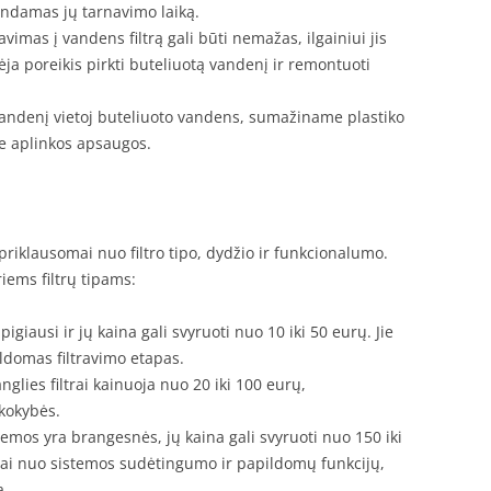
gindamas jų tarnavimo laiką.
avimas į vandens filtrą gali būti nemažas, ilgainiui jis
ja poreikis pirkti buteliuotą vandenį ir remontuoti
vandenį vietoj buteliuoto vandens, sumažiname plastiko
rie aplinkos apsaugos.
s priklausomai nuo filtro tipo, dydžio ir funkcionalumo.
iems filtrų tipams:
ra pigiausi ir jų kaina gali svyruoti nuo 10 iki 50 eurų. Jie
ldomas filtravimo etapas.
nglies filtrai kainuoja nuo 20 iki 100 eurų,
 kokybės.
temos yra brangesnės, jų kaina gali svyruoti nuo 150 iki
ai nuo sistemos sudėtingumo ir papildomų funkcijų,
a.