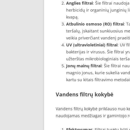
Anglies filtrai
: Šie filtrai naudoj
herbicidų ir organinių junginių li
kvapą.
Atbulinio osmoso (RO) filtrai
: T
teršalų, įskaitant sunkiuosius me
veikia priverčiant vandenį praei
UV (ultravioletiniai) filtrai
: UV f
bakterijas ir virusus. Šie filtrai
užterštas mikrobiologiniais terša
Jonų mainų filtrai
: Šie filtrai n
magnio jonus, kurie sukelia van
kartu su kitais filtravimo metodai
Vandens filtrų kokybė
Vandens filtrų kokybė priklauso nuo kel
naudojamas medžiagas ir gamintojo repu
Efektyvumas
: Filtrai turėtų būt