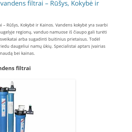
ndens filtrai – Rūšys, Kokybė ir
 – Rūšys, Kokybė ir Kainos. Vandens kokybė yra svarbi
augelyje regionų, vanduo namuose iš čiaupo gali turėti
 sveikatai arba sugadinti buitinius prietaisus. Todėl
iedu daugeliui namų ūkių. Specialistai aptars įvairias
 naudą bei kainas.
ens filtrai