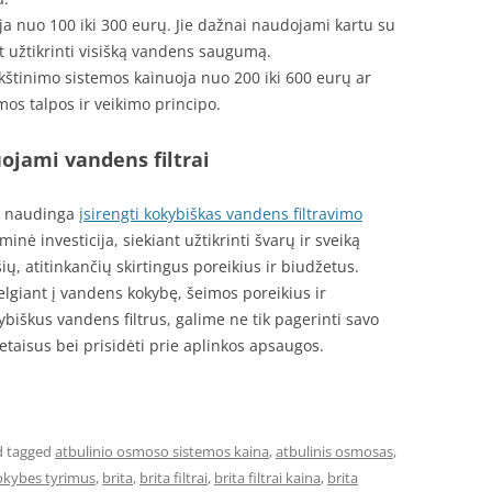
oja nuo 100 iki 300 eurų. Jie dažnai naudojami kartu su
nt užtikrinti visišką vandens saugumą.
štinimo sistemos kainuoja nuo 200 iki 600 eurų ar
os talpos ir veikimo principo.
jami vandens filtrai
bę naudinga
įsirengti kokybiškas vandens filtravimo
minė investicija, siekiant užtikrinti švarų ir sveiką
ių, atitinkančių skirtingus poreikius ir biudžetus.
velgiant į vandens kokybę, šeimos poreikius ir
iškus vandens filtrus, galime ne tik pagerinti savo
ietaisus bei prisidėti prie aplinkos apsaugos.
 tagged
atbulinio osmoso sistemos kaina
,
atbulinis osmosas
,
okybes tyrimus
,
brita
,
brita filtrai
,
brita filtrai kaina
,
brita