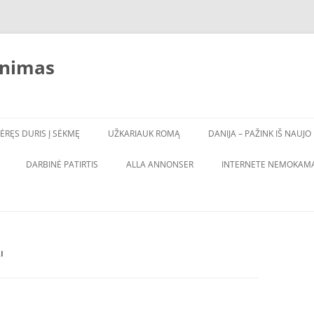
inimas
ĖRĘS DURIS Į SĖKMĘ
UŽKARIAUK ROMĄ
DANIJA – PAŽINK IŠ NAUJO
DARBINĖ PATIRTIS
ALLA ANNONSER
INTERNETE NEMOKAMA
I