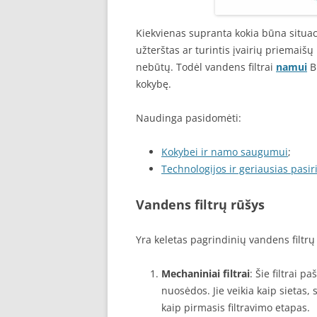
Kiekvienas supranta kokia būna situac
užterštas ar turintis įvairių priemaiš
nebūtų. Todėl vandens filtrai
namui
Bu
kokybę.
Naudinga pasidomėti:
Kokybei ir namo saugumui
;
Technologijos ir geriausias pasi
Vandens filtrų rūšys
Yra keletas pagrindinių vandens filtr
Mechaniniai filtrai
: Šie filtrai p
nuosėdos. Jie veikia kaip sietas,
kaip pirmasis filtravimo etapas.