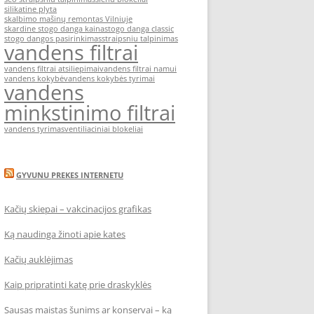
silikatine plyta
skalbimo mašinų remontas Vilniuje
skardine stogo danga kaina
stogo danga classic
stogo dangos pasirinkimas
straipsniu talpinimas
vandens filtrai
vandens filtrai atsiliepimai
vandens filtrai namui
vandens kokybė
vandens kokybės tyrimai
vandens
minkstinimo filtrai
vandens tyrimas
ventiliaciniai blokeliai
GYVUNU PREKES INTERNETU
Kačių skiepai – vakcinacijos grafikas
Ką naudinga žinoti apie kates
Kačių auklėjimas
Kaip pripratinti katę prie draskyklės
Sausas maistas šunims ar konservai – ką