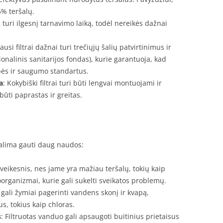
5% teršalų.
ai turi ilgesnį tarnavimo laiką, todėl nereikės dažnai
iausi filtrai dažnai turi trečiųjų šalių patvirtinimus ir
ionalinis sanitarijos fondas), kurie garantuoja, kad
bės ir saugumo standartus.
a
: Kokybiški filtrai turi būti lengvai montuojami ir
 būti paprastas ir greitas.
alima gauti daug naudos:
sveikesnis, nes jame yra mažiau teršalų, tokių kaip
oorganizmai, kurie gali sukelti sveikatos problemų.
i gali žymiai pagerinti vandens skonį ir kvapą,
, tokius kaip chloras.
s
: Filtruotas vanduo gali apsaugoti buitinius prietaisus