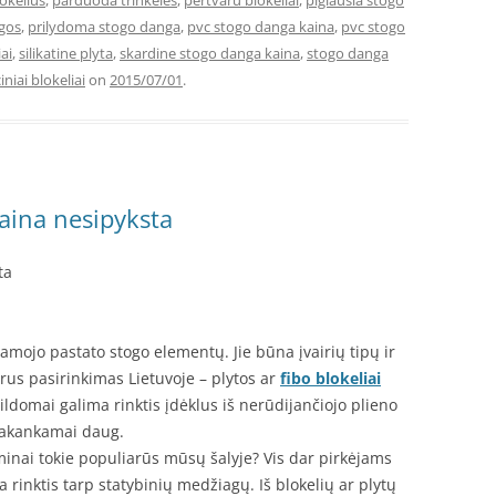
okelius
,
parduoda trinkeles
,
pertvaru blokeliai
,
pigiausia stogo
ngos
,
prilydoma stogo danga
,
pvc stogo danga kaina
,
pvc stogo
ai
,
silikatine plyta
,
skardine stogo danga kaina
,
stogo danga
iniai blokeliai
on
2015/07/01
.
aina nesipyksta
ta
mojo pastato stogo elementų. Jie būna įvairių tipų ir
rus pasirinkimas Lietuvoje – plytos ar
fibo blokeliai
ldomai galima rinktis įdėklus iš nerūdijančiojo plieno
 pakankamai daug.
minai tokie populiarūs mūsų šalyje? Vis dar pirkėjams
 rinktis tarp statybinių medžiagų. Iš blokelių ar plytų