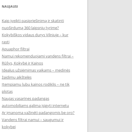
NAUJAUSI
Kaip įveikti pasipriešinimą ir skatinti
nuoširdumą 360 laipsnių tyrime?
Kokybiškos vidaus durys Vilniuje – kur
rasti
Aquaphor filtrai
Namui rekomenduojami vandens filtrai –
Rūšys, Kokybė ir Kainos
Idealus užsiėmimas vaikams – medinės
žaidimų aikštelės
Įtempiamų lubų kainos rodiklis – ne tik
plotas
Naujas vasarines padangas
automobiliams galima įsigyti internetu
Ar įmanoma važinėti padangomis be oro?
Vandens filtrai namui – saugumui ir
kokybei