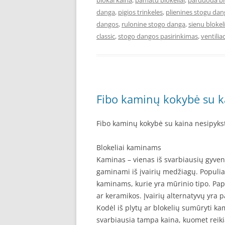
blokai kaina
,
pamatu blokeliai
,
parduoda bl
danga
,
pigios trinkeles
,
plienines stogu da
dangos
,
rulonine stogo danga
,
sienu blokeli
classic
,
stogo dangos pasirinkimas
,
ventiliac
Fibo kaminų kokybė su k
Fibo kaminų kokybė su kaina nesipyks
Blokeliai kaminams
Kaminas – vienas iš svarbiausių gyvena
gaminami iš įvairių medžiagų. Populia
kaminams, kurie yra mūrinio tipo. Papi
ar keramikos. Įvairių alternatyvų yra
Kodėl iš plytų ar blokelių sumūryti ka
svarbiausia tampa kaina, kuomet reikia