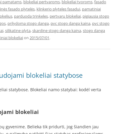
iai pamatams
,
blokeliai pertvaroms
,
blokeliai tvoroms
,
fasado
rinės fasado plytelės
,
klinkerio plyteles fasadui
,
pamatiniai
okelius
,
parduoda trinkeles
,
pertvaru blokeliai
,
pigiausia stogo
ngos
,
prilydoma stogo danga
,
pvc stogo danga kaina
,
pvc stogo
ai
,
silikatine plyta
,
skardine stogo danga kaina
,
stogo danga
iniai blokeliai
on
2015/07/01
.
udojami blokeliai statybose
iai statybose. Blokeliai namo statybai: kodėl verta
jami blokeliai
 gyvenime. Belieka tik pridurti, jog šiandien jau
ų, o galimybę patikėti šias statybas profesionalams-