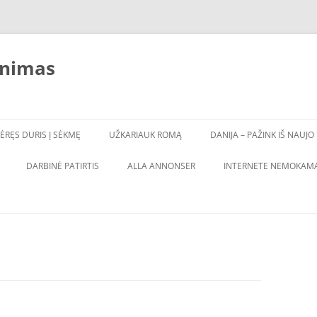
inimas
ĖRĘS DURIS Į SĖKMĘ
UŽKARIAUK ROMĄ
DANIJA – PAŽINK IŠ NAUJO
DARBINĖ PATIRTIS
ALLA ANNONSER
INTERNETE NEMOKAMA