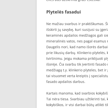
Plytelės fasadui
Ne mažiau svarbus ir praktiškumas. Š
išskirti jų savybę, kuri susijusi su įge
keraminės apdailos medžiagos gali siekt
mineralinės vatos, nes pagal esamus r
Daugelis nori, kad namo išorės darbai
prie likusių darbų. Klinkerio plytelės,
tvirtinimu. Jeigu mokama priklijuoti pl
išorėje. Čia svarbu tik įvertinti fasad
medžiagą t.y. klinkerio plyteles, bet ir
tai visuomet verta kreiptis į specialist
fasado apdailos darbus.
Kartais manoma, kad svarbios kokybiš
Tai nėra tiesa. Svarbiau užtikrinti tai,
kokybiškos, ir visi darbai būtų atlikti ti