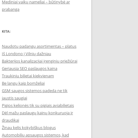
Mediniai vaikų nameliai – būtinybė ar
prabanga
KITA:
Naudotų padangų asortimentas – platus
Iš Londono į Vilnių dažniau
Bakterijos kanalizacijai įrenginių priežiūrai
Geriausia SEO paslaugos kaina
Traukiniu bilietai kiekvienam
Be langų kaip bomželiai
GSM saugos sistemos padeda ne tik
jaustis saugiai
Pigios kelionės tik su pigiais aviabilietais
Dėl mažų paslaugų kainų konkuruoja ir
draudikai
Žinau kelis kokybiškus blogus
Automobilių apsaugos sistemos, kad