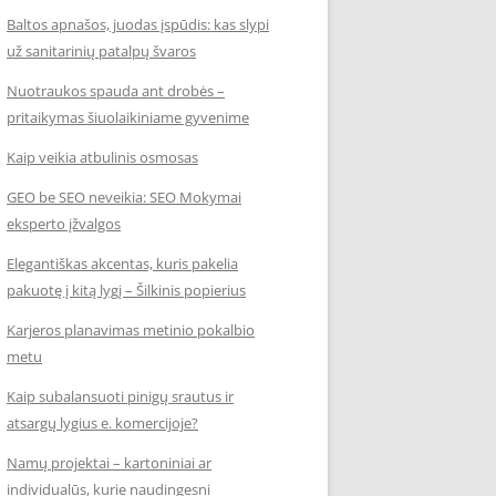
Baltos apnašos, juodas įspūdis: kas slypi
už sanitarinių patalpų švaros
Nuotraukos spauda ant drobės –
pritaikymas šiuolaikiniame gyvenime
Kaip veikia atbulinis osmosas
GEO be SEO neveikia: SEO Mokymai
eksperto įžvalgos
Elegantiškas akcentas, kuris pakelia
pakuotę į kitą lygį – Šilkinis popierius
Karjeros planavimas metinio pokalbio
metu
Kaip subalansuoti pinigų srautus ir
atsargų lygius e. komercijoje?
Namų projektai – kartoniniai ar
individualūs, kurie naudingesni