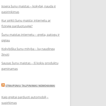
Josera šunų maistas – kokybė, nauda ir
pasirinkimas
Kur pirkti šunų maistą: internetu ar
fizinėje parduotuvėje?
Šunų maistas internetu – greita, patogu ir
pigiau
Kokybiška šunų mityba – ką naudinga
žinoti
Sausas šunų maistas – iš kokių produktų
gaminamas
STRAIPSNIU TALPINIMAS NEMOKAMAI
Kaip greitai parduoti automobilį –
supirkimas