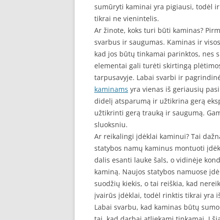
sumūryti kaminai yra pigiausi, todėl ir
tikrai ne vienintelis.
Ar žinote, koks turi būti kaminas? Pir
svarbus ir saugumas. Kaminas ir visos 
kad jos būtų tinkamai parinktos, nes 
elementai gali turėti skirtingą plėtimos
tarpusavyje. Labai svarbi ir pagrindi
kaminams
yra vienas iš geriausių pasi
didelį atsparumą ir užtikrina gerą eks
užtikrinti gerą trauką ir saugumą. Gam
sluoksniu.
Ar reikalingi įdėklai kaminui? Tai d
statybos namų kaminus montuoti įdėkl
dalis esanti lauke šals, o vidinėje kond
kaminą. Naujos statybos namuose įdėkl
suodžių kiekis, o tai reiškia, kad nere
įvairūs įdėklai, todėl rinktis tikrai yra i
Labai svarbu, kad kaminas būtų sumont
tai, kad darbai atliekami tinkamai. Į š