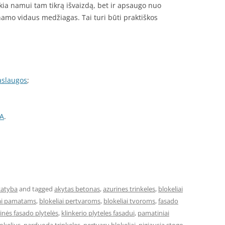
eikia namui tam tikrą išvaizdą, bet ir apsaugo nuo
 namo vidaus medžiagas. Tai turi būti praktiškos
aslaugos
;
IA
.
tatyba
and tagged
akytas betonas
,
azurines trinkeles
,
blokeliai
iai pamatams
,
blokeliai pertvaroms
,
blokeliai tvoroms
,
fasado
rinės fasado plytelės
,
klinkerio plyteles fasadui
,
pamatiniai