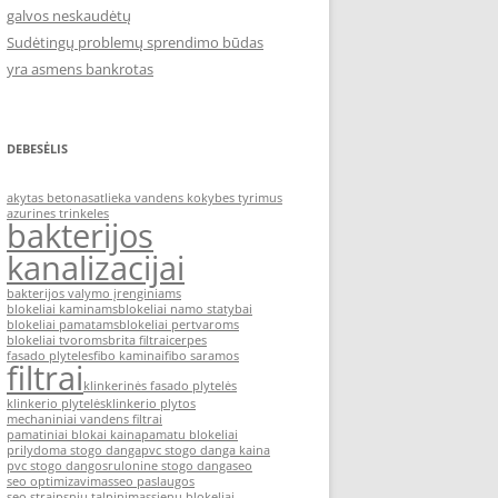
galvos neskaudėtų
Sudėtingų problemų sprendimo būdas
yra asmens bankrotas
DEBESĖLIS
akytas betonas
atlieka vandens kokybes tyrimus
azurines trinkeles
bakterijos
kanalizacijai
bakterijos valymo įrenginiams
blokeliai kaminams
blokeliai namo statybai
blokeliai pamatams
blokeliai pertvaroms
blokeliai tvoroms
brita filtrai
cerpes
fasado plyteles
fibo kaminai
fibo saramos
filtrai
klinkerinės fasado plytelės
klinkerio plytelės
klinkerio plytos
mechaniniai vandens filtrai
pamatiniai blokai kaina
pamatu blokeliai
prilydoma stogo danga
pvc stogo danga kaina
pvc stogo dangos
rulonine stogo danga
seo
seo optimizavimas
seo paslaugos
seo straipsniu talpinimas
sienu blokeliai