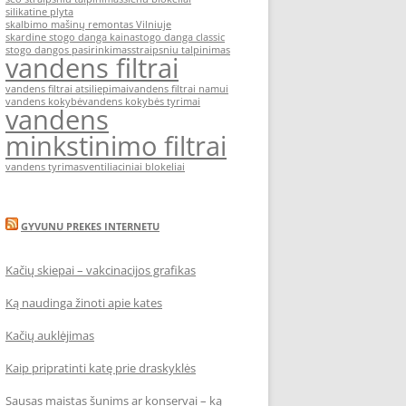
silikatine plyta
skalbimo mašinų remontas Vilniuje
skardine stogo danga kaina
stogo danga classic
stogo dangos pasirinkimas
straipsniu talpinimas
vandens filtrai
vandens filtrai atsiliepimai
vandens filtrai namui
vandens kokybė
vandens kokybės tyrimai
vandens
minkstinimo filtrai
vandens tyrimas
ventiliaciniai blokeliai
GYVUNU PREKES INTERNETU
Kačių skiepai – vakcinacijos grafikas
Ką naudinga žinoti apie kates
Kačių auklėjimas
Kaip pripratinti katę prie draskyklės
Sausas maistas šunims ar konservai – ką