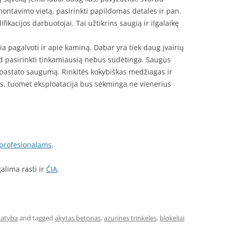
montavimo vietą, pasirinkti papildomas detales ir pan.
ifikacijos darbuotojai. Tai užtikrins saugią ir ilgalaikę
a pagalvoti ir apie kaminą. Dabar yra tiek daug įvairių
ad pasirinkti tinkamiausią nebus sudėtinga. Saugus
 pastato saugumą. Rinkitės kokybiškas medžiagas ir
s, tuomet eksploatacija bus sėkminga ne vienerius
i profesionalams
.
galima rasti ir
ČIA
.
tatyba
and tagged
akytas betonas
,
azurines trinkeles
,
blokeliai