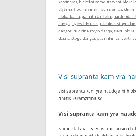
kaminams
,
blokeliai namo statybai
,
blokel
plyteles
,
fibo kaminai
,
fibo saramos
,
klinke
blokai kaina
,
pamatu blokeliai
,
parduoda bl
danga
,
pigios trinkeles
,
plienines stogu da
dangos
,
rulonine stogo danga
,
sienu blokeli
classic
,
stogo dangos pasirinkimas
,
ventiliac
Visi supranta kam yra na
Visi supranta kam yra naudojami blokel
rinktis keramzitinius?
Visi supranta kam yra naudo
Namo statyba – vienas rimčiausių darbų
turime daug pačių įvairiausių galimybi