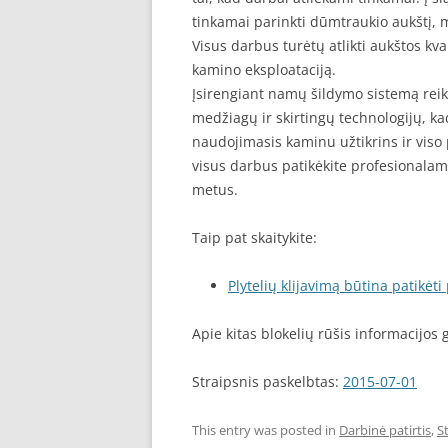
tinkamai parinkti dūmtraukio aukštį, 
Visus darbus turėtų atlikti aukštos kval
kamino eksploataciją.
Įsirengiant namų šildymo sistemą reiki
medžiagų ir skirtingų technologijų, k
naudojimasis kaminu užtikrins ir viso
visus darbus patikėkite profesionalam
metus.
Taip pat skaitykite:
Plytelių klijavimą būtina patikėt
Apie kitas blokelių rūšis informacijos 
Straipsnis paskelbtas:
2015-07-01
This entry was posted in
Darbinė patirtis
,
S