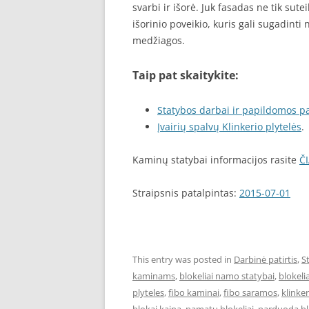
svarbi ir išorė. Juk fasadas ne tik sut
išorinio poveikio, kuris gali sugadinti
medžiagos.
Taip pat skaitykite:
Statybos darbai ir papildomos p
Įvairių spalvų Klinkerio plytelės
.
Kaminų statybai informacijos rasite
Č
Straipsnis patalpintas:
2015-07-01
This entry was posted in
Darbinė patirtis
,
S
kaminams
,
blokeliai namo statybai
,
blokel
plyteles
,
fibo kaminai
,
fibo saramos
,
klinke