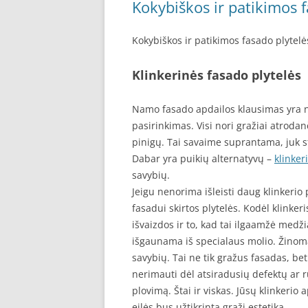
Kokybiškos ir patikimos f
Kokybiškos ir patikimos fasado plytelė
Klinkerinės fasado plytelės
Namo fasado apdailos klausimas yra n
pasirinkimas. Visi nori gražiai atrodan
pinigų. Tai savaime suprantama, juk sta
Dabar yra puikių alternatyvų –
klinker
savybių.
Jeigu nenorima išleisti daug klinkerio 
fasadui skirtos plytelės. Kodėl klinker
išvaizdos ir to, kad tai ilgaamžė medž
išgaunama iš specialaus molio. Žinoma
savybių. Tai ne tik gražus fasadas, be
nerimauti dėl atsiradusių defektų ar rū
plovimą. Štai ir viskas. Jūsų klinkerio 
eilės bus užtikrinta graži estetika.