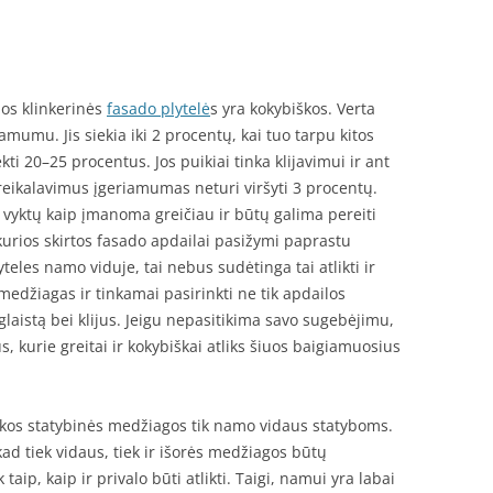
ios klinkerinės
fasado plytelė
s yra kokybiškos. Verta
riamumu. Jis siekia iki 2 procentų, kai tuo tarpu kitos
i 20–25 procentus. Jos puikiai tinka klijavimui ir ant
eikalavimus įgeriamumas neturi viršyti 3 procentų.
 vyktų kaip įmanoma greičiau ir būtų galima pereiti
 kurios skirtos fasado apdailai pasižymi paprastu
yteles namo viduje, tai nebus sudėtinga tai atlikti ir
o medžiagas ir tinkamai pasirinkti ne tik apdailos
 glaistą bei klijus. Jeigu nepasitikima savo sugebėjimu,
us, kurie greitai ir kokybiškai atliks šiuos baigiamuosius
kos statybinės medžiagos tik namo vidaus statyboms.
 kad tiek vidaus, tiek ir išorės medžiagos būtų
k taip, kaip ir privalo būti atlikti. Taigi, namui yra labai