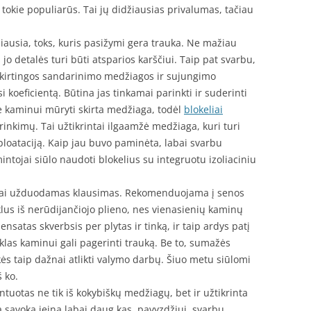
 tokie populiarūs. Tai jų didžiausias privalumas, tačiau
miausia, toks, kuris pasižymi gera trauka. Ne mažiau
jo detalės turi būti atsparios karščiui. Taip pat svarbu,
skirtingos sandarinimo medžiagos ir sujungimo
i koeficientą. Būtina jas tinkamai parinkti ir suderinti
nė kaminui mūryti skirta medžiaga, todėl
blokeliai
rinkimų. Tai užtikrintai ilgaamžė medžiaga, kuri turi
ploataciją. Kaip jau buvo paminėta, labai svarbu
intojai siūlo naudoti blokelius su integruotu izoliaciniu
ažnai užduodamas klausimas. Rekomenduojama į senos
us iš nerūdijančiojo plieno, nes vienasienių kaminų
ensatas skverbsis per plytas ir tinką, ir taip ardys patį
as kaminui gali pagerinti trauką. Be to, sumažės
ikės taip dažnai atlikti valymo darbų. Šiuo metu siūlomi
š ko.
uotas ne tik iš kokybiškų medžiagų, bet ir užtikrinta
ią sąvoką įeina labai daug kas, pavyzdžiui, svarbu