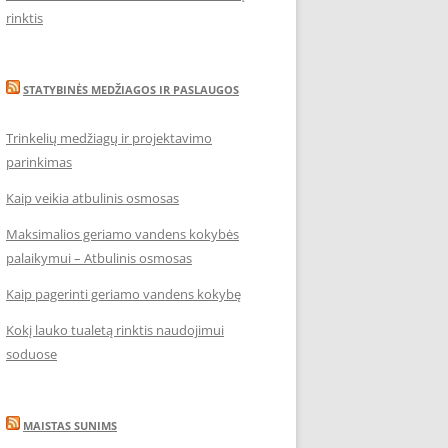
rinktis
STATYBINĖS MEDŽIAGOS IR PASLAUGOS
Trinkelių medžiagų ir projektavimo
parinkimas
Kaip veikia atbulinis osmosas
Maksimalios geriamo vandens kokybės
palaikymui – Atbulinis osmosas
Kaip pagerinti geriamo vandens kokybę
Kokį lauko tualetą rinktis naudojimui
soduose
MAISTAS SUNIMS