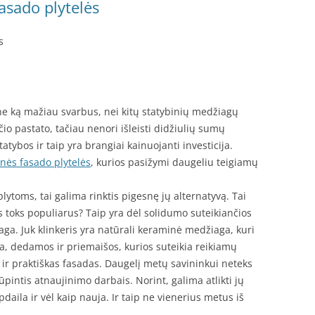
asado plytelės
s
e ką mažiau svarbus, nei kitų statybinių medžiagų
čio pastato, tačiau nenori išleisti didžiulių sumų
tybos ir taip yra brangiai kainuojanti investicija.
inės fasado plytelės
, kurios pasižymi daugeliu teigiamų
plytoms, tai galima rinktis pigesnę jų alternatyvą. Tai
is toks populiarus? Taip yra dėl solidumo suteikiančios
iaga. Juk klinkeris yra natūrali keraminė medžiaga, kuri
, dedamos ir priemaišos, kurios suteikia reikiamų
t ir praktiškas fasadas. Daugelį metų savininkui neteks
pintis atnaujinimo darbais. Norint, galima atlikti jų
apdaila ir vėl kaip nauja. Ir taip ne vienerius metus iš