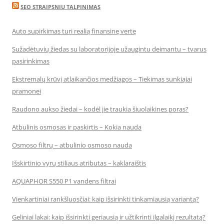
SEO STRAIPSNIU TALPINIMAS
Auto supirkimas turi realią finansinę vertę
Sužadėtuvių žiedas su laboratorijoje užaugintu deimantu – tvarus
pasirinkimas
Ekstremalų krūvį atlaikančios medžiagos – Tiekimas sunkiajai
pramonei
Raudono aukso žiedai – kodėl jie traukia šiuolaikines poras?
Atbulinis osmosas ir paskirtis – Kokia nauda
Osmoso filtrų – atbulinio osmoso nauda
Išskirtinio vyrų stiliaus atributas – kaklaraištis
AQUAPHOR S550 P1 vandens filtrai
Vienkartiniai rankšluosčiai: kaip išsirinkti tinkamiausią variantą?
Geliniai lakai: kaip išsirinkti geriausią ir užtikrinti ilgalaikį rezultatą?