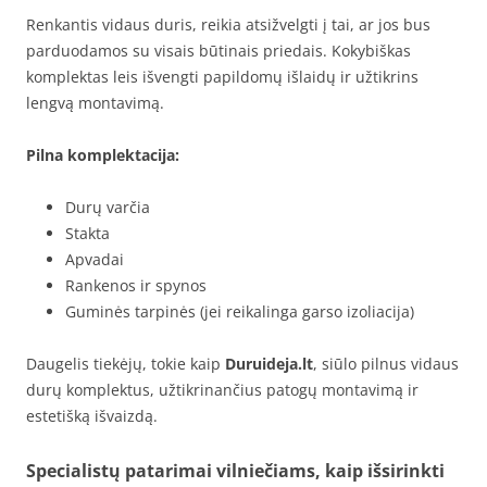
Renkantis vidaus duris, reikia atsižvelgti į tai, ar jos bus
parduodamos su visais būtinais priedais. Kokybiškas
komplektas leis išvengti papildomų išlaidų ir užtikrins
lengvą montavimą.
Pilna komplektacija:
Durų varčia
Stakta
Apvadai
Rankenos ir spynos
Guminės tarpinės (jei reikalinga garso izoliacija)
Daugelis tiekėjų, tokie kaip
Duruideja.lt
, siūlo pilnus vidaus
durų komplektus, užtikrinančius patogų montavimą ir
estetišką išvaizdą.
Specialistų patarimai vilniečiams, kaip išsirinkti