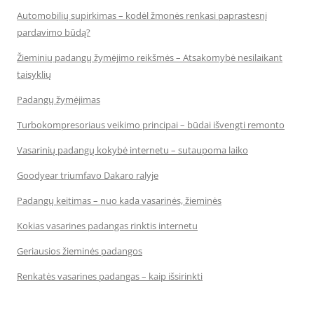
Automobilių supirkimas – kodėl žmonės renkasi paprastesnį
pardavimo būdą?
Žieminių padangų žymėjimo reikšmės – Atsakomybė nesilaikant
taisyklių
Padangų žymėjimas
Turbokompresoriaus veikimo principai – būdai išvengti remonto
Vasarinių padangų kokybė internetu – sutaupoma laiko
Goodyear triumfavo Dakaro ralyje
Padangų keitimas – nuo kada vasarinės, žieminės
Kokias vasarines padangas rinktis internetu
Geriausios žieminės padangos
Renkatės vasarines padangas – kaip išsirinkti