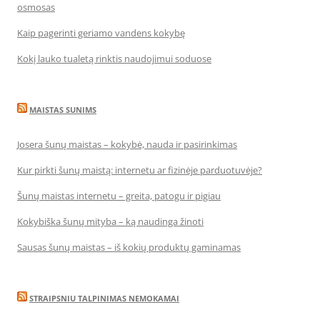
osmosas
Kaip pagerinti geriamo vandens kokybę
Kokį lauko tualetą rinktis naudojimui soduose
MAISTAS SUNIMS
Josera šunų maistas – kokybė, nauda ir pasirinkimas
Kur pirkti šunų maistą: internetu ar fizinėje parduotuvėje?
Šunų maistas internetu – greita, patogu ir pigiau
Kokybiška šunų mityba – ką naudinga žinoti
Sausas šunų maistas – iš kokių produktų gaminamas
STRAIPSNIU TALPINIMAS NEMOKAMAI