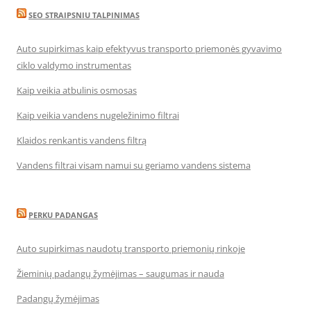
SEO STRAIPSNIU TALPINIMAS
Auto supirkimas kaip efektyvus transporto priemonės gyvavimo
ciklo valdymo instrumentas
Kaip veikia atbulinis osmosas
Kaip veikia vandens nugeležinimo filtrai
Klaidos renkantis vandens filtrą
Vandens filtrai visam namui su geriamo vandens sistema
PERKU PADANGAS
Auto supirkimas naudotų transporto priemonių rinkoje
Žieminių padangų žymėjimas – saugumas ir nauda
Padangų žymėjimas