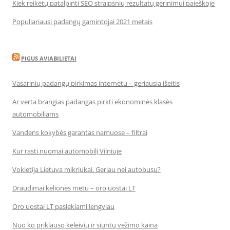
Kiek reikėtų patalpinti SEO straipsnių rezultatų gerinimui paieškoje
Populiariausi padangų gamintojai 2021 metais
PIGUS AVIABILIETAI
Vasarinių padangų pirkimas internetu – geriausia išeitis
Ar verta brangias padangas pirkti ekonominės klasės
automobiliams
Vandens kokybės garantas namuose – filtrai
Kur rasti nuomai automobilį Vilniuje
Vokietija Lietuva mikriukai. Geriau nei autobusu?
Draudimai kelionės metu – oro uostai LT
Oro uostai LT pasiekiami lengviau
Nuo ko priklauso keleivių ir siuntų vežimo kaina