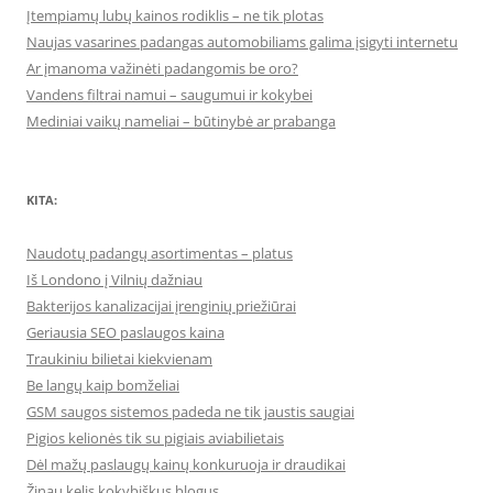
Įtempiamų lubų kainos rodiklis – ne tik plotas
Naujas vasarines padangas automobiliams galima įsigyti internetu
Ar įmanoma važinėti padangomis be oro?
Vandens filtrai namui – saugumui ir kokybei
Mediniai vaikų nameliai – būtinybė ar prabanga
KITA:
Naudotų padangų asortimentas – platus
Iš Londono į Vilnių dažniau
Bakterijos kanalizacijai įrenginių priežiūrai
Geriausia SEO paslaugos kaina
Traukiniu bilietai kiekvienam
Be langų kaip bomželiai
GSM saugos sistemos padeda ne tik jaustis saugiai
Pigios kelionės tik su pigiais aviabilietais
Dėl mažų paslaugų kainų konkuruoja ir draudikai
Žinau kelis kokybiškus blogus