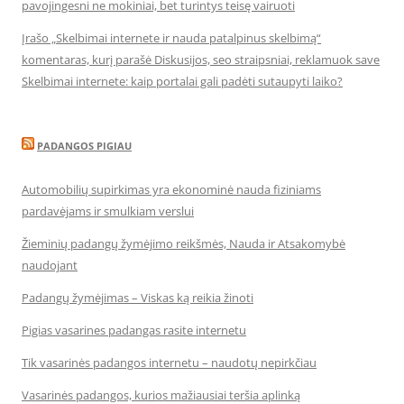
pavojingesni ne mokiniai, bet turintys teisę vairuoti
Įrašo „Skelbimai internete ir nauda patalpinus skelbimą“
komentaras, kurį parašė Diskusijos, seo straipsniai, reklamuok save
Skelbimai internete: kaip portalai gali padėti sutaupyti laiko?
PADANGOS PIGIAU
Automobilių supirkimas yra ekonominė nauda fiziniams
pardavėjams ir smulkiam verslui
Žieminių padangų žymėjimo reikšmės, Nauda ir Atsakomybė
naudojant
Padangų žymėjimas – Viskas ką reikia žinoti
Pigias vasarines padangas rasite internetu
Tik vasarinės padangos internetu – naudotų nepirkčiau
Vasarinės padangos, kurios mažiausiai teršia aplinką