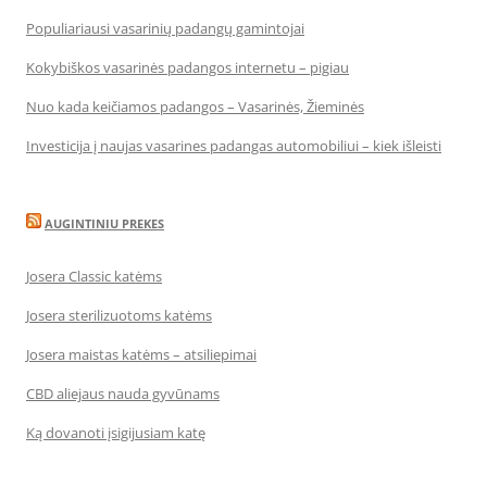
Populiariausi vasarinių padangų gamintojai
Kokybiškos vasarinės padangos internetu – pigiau
Nuo kada keičiamos padangos – Vasarinės, Žieminės
Investicija į naujas vasarines padangas automobiliui – kiek išleisti
AUGINTINIU PREKES
Josera Classic katėms
Josera sterilizuotoms katėms
Josera maistas katėms – atsiliepimai
CBD aliejaus nauda gyvūnams
Ką dovanoti įsigijusiam katę