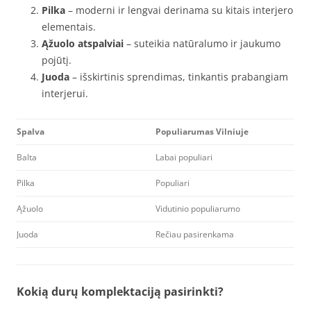
Pilka
– moderni ir lengvai derinama su kitais interjero
elementais.
Ąžuolo atspalviai
– suteikia natūralumo ir jaukumo
pojūtį.
Juoda
– išskirtinis sprendimas, tinkantis prabangiam
interjerui.
Spalva
Populiarumas Vilniuje
Balta
Labai populiari
Pilka
Populiari
Ąžuolo
Vidutinio populiarumo
Juoda
Rečiau pasirenkama
Kokią durų komplektaciją pasirinkti?