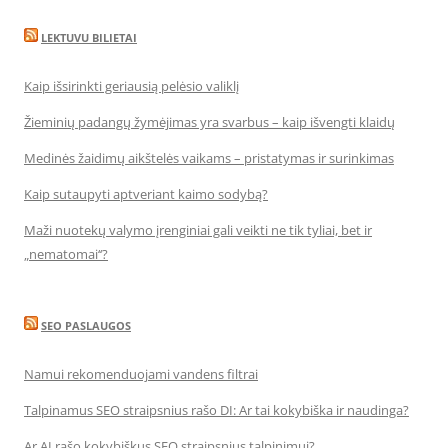
LEKTUVU BILIETAI
Kaip išsirinkti geriausią pelėsio valiklį
Žieminių padangų žymėjimas yra svarbus – kaip išvengti klaidų
Medinės žaidimų aikštelės vaikams – pristatymas ir surinkimas
Kaip sutaupyti aptveriant kaimo sodybą?
Maži nuotekų valymo įrenginiai gali veikti ne tik tyliai, bet ir
„nematomai‘‘?
SEO PASLAUGOS
Namui rekomenduojami vandens filtrai
Talpinamus SEO straipsnius rašo DI: Ar tai kokybiška ir naudinga?
Ar AI rašo kokybiškus SEO straipsnius talpinimui?