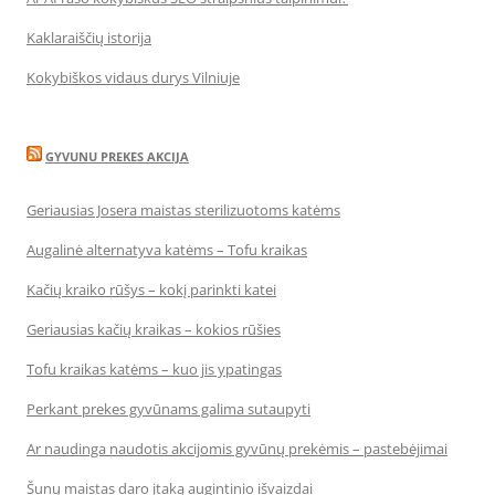
Kaklaraiščių istorija
Kokybiškos vidaus durys Vilniuje
GYVUNU PREKES AKCIJA
Geriausias Josera maistas sterilizuotoms katėms
Augalinė alternatyva katėms – Tofu kraikas
Kačių kraiko rūšys – kokį parinkti katei
Geriausias kačių kraikas – kokios rūšies
Tofu kraikas katėms – kuo jis ypatingas
Perkant prekes gyvūnams galima sutaupyti
Ar naudinga naudotis akcijomis gyvūnų prekėmis – pastebėjimai
Šunų maistas daro įtaką augintinio išvaizdai