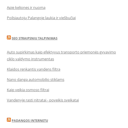
Apie keliones ir nuomą
Poilsiautojų Palangoje laukia ir viešbučiai
SEO STRAIPSNIU TALPINIMAS
Auto supirkimas kaip efektyvus transporto priemonės gyvavimo
ciklo valdymo instrumentas
Klaidos renkantis vandens filtrą
Nano danga automobilio stiklams
Kaip veikia osmoso filtrai
Vandenyje rasti nitratai - poveikis sveikatai
PADANGOS INTERNETU