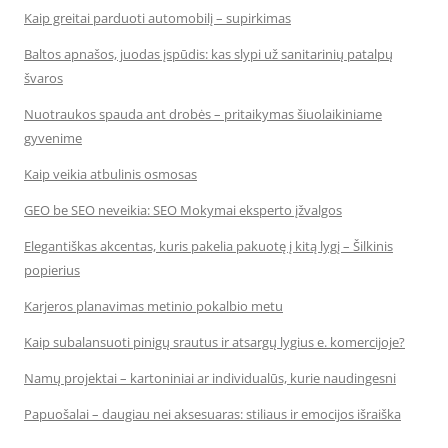
Kaip greitai parduoti automobilį – supirkimas
Baltos apnašos, juodas įspūdis: kas slypi už sanitarinių patalpų
švaros
Nuotraukos spauda ant drobės – pritaikymas šiuolaikiniame
gyvenime
Kaip veikia atbulinis osmosas
GEO be SEO neveikia: SEO Mokymai eksperto įžvalgos
Elegantiškas akcentas, kuris pakelia pakuotę į kitą lygį – Šilkinis
popierius
Karjeros planavimas metinio pokalbio metu
Kaip subalansuoti pinigų srautus ir atsargų lygius e. komercijoje?
Namų projektai – kartoniniai ar individualūs, kurie naudingesni
Papuošalai – daugiau nei aksesuaras: stiliaus ir emocijos išraiška