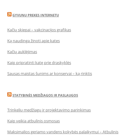
GYVUNU PREKES INTERNETU
Kačių skiepai – vakcinacijos grafikas
Ką naudinga žinoti apie kates
Kačių auklėjimas
Kaip pripratinti katę prie draskyklės
Sausas maistas šunims ar konservai – ką rinktis
STATYBINĖS MEDŽIAGOS IR PASLAUGOS
Trinkelių medžiagų ir projektavimo parinkimas
Kaip veikia atbulinis osmosas
Maksimalios geriamo vandens kokybės palaikymui – Atbulinis