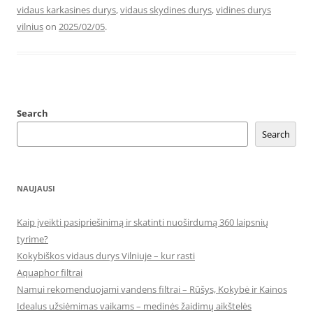
vidaus karkasines durys
,
vidaus skydines durys
,
vidines durys
vilnius
on
2025/02/05
.
Search
Search
NAUJAUSI
Kaip įveikti pasipriešinimą ir skatinti nuoširdumą 360 laipsnių
tyrime?
Kokybiškos vidaus durys Vilniuje – kur rasti
Aquaphor filtrai
Namui rekomenduojami vandens filtrai – Rūšys, Kokybė ir Kainos
Idealus užsiėmimas vaikams – medinės žaidimų aikštelės