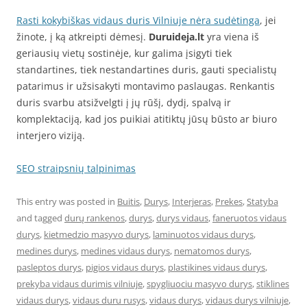
Rasti kokybiškas vidaus duris Vilniuje nėra sudėtinga
, jei
žinote, į ką atkreipti dėmesį.
Duruideja.lt
yra viena iš
geriausių vietų sostinėje, kur galima įsigyti tiek
standartines, tiek nestandartines duris, gauti specialistų
patarimus ir užsisakyti montavimo paslaugas. Renkantis
duris svarbu atsižvelgti į jų rūšį, dydį, spalvą ir
komplektaciją, kad jos puikiai atitiktų jūsų būsto ar biuro
interjero viziją.
SEO straipsnių talpinimas
This entry was posted in
Buitis
,
Durys
,
Interjeras
,
Prekes
,
Statyba
and tagged
durų rankenos
,
durys
,
durys vidaus
,
faneruotos vidaus
durys
,
kietmedzio masyvo durys
,
laminuotos vidaus durys
,
medines durys
,
medines vidaus durys
,
nematomos durys
,
pasleptos durys
,
pigios vidaus durys
,
plastikines vidaus durys
,
prekyba vidaus durimis vilniuje
,
spygliuociu masyvo durys
,
stiklines
vidaus durys
,
vidaus duru rusys
,
vidaus durys
,
vidaus durys vilniuje
,