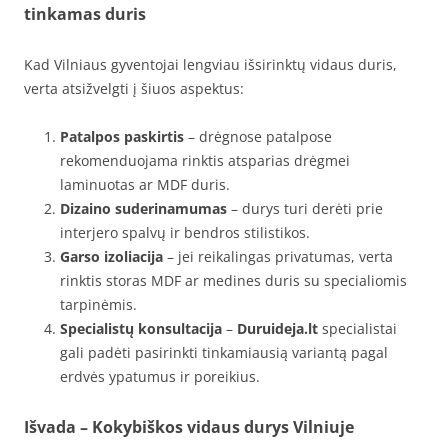
tinkamas duris
Kad Vilniaus gyventojai lengviau išsirinktų vidaus duris,
verta atsižvelgti į šiuos aspektus:
Patalpos paskirtis
– drėgnose patalpose
rekomenduojama rinktis atsparias drėgmei
laminuotas ar MDF duris.
Dizaino suderinamumas
– durys turi derėti prie
interjero spalvų ir bendros stilistikos.
Garso izoliacija
– jei reikalingas privatumas, verta
rinktis storas MDF ar medines duris su specialiomis
tarpinėmis.
Specialistų konsultacija
–
Duruideja.lt
specialistai
gali padėti pasirinkti tinkamiausią variantą pagal
erdvės ypatumus ir poreikius.
Išvada – Kokybiškos vidaus durys Vilniuje