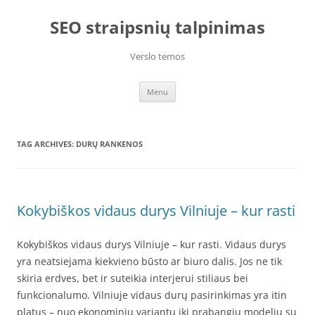
Skip
to
SEO straipsnių talpinimas
content
Verslo temos
Menu
TAG ARCHIVES:
DURŲ RANKENOS
Kokybiškos vidaus durys Vilniuje – kur rasti
Kokybiškos vidaus durys Vilniuje – kur rasti. Vidaus durys
yra neatsiejama kiekvieno būsto ar biuro dalis. Jos ne tik
skiria erdves, bet ir suteikia interjerui stiliaus bei
funkcionalumo. Vilniuje vidaus durų pasirinkimas yra itin
platus – nuo ekonominių variantų iki prabangių modelių su