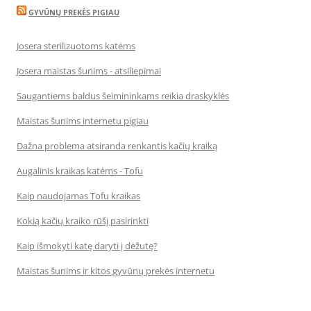
GYVŪNŲ PREKĖS PIGIAU
Josera sterilizuotoms katėms
Josera maistas šunims - atsiliepimai
Saugantiems baldus šeimininkams reikia draskyklės
Maistas šunims internetu pigiau
Dažna problema atsiranda renkantis kačių kraiką
Augalinis kraikas katėms - Tofu
Kaip naudojamas Tofu kraikas
Kokią kačių kraiko rūšį pasirinkti
Kaip išmokyti katę daryti į dėžutę?
Maistas šunims ir kitos gyvūnų prekės internetu