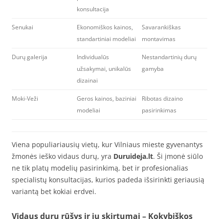
konsultacija
Senukai
Ekonomiškos kainos,
Savarankiškas
standartiniai modeliai
montavimas
Durų galerija
Individualūs
Nestandartinių durų
užsakymai, unikalūs
gamyba
dizainai
Moki-Veži
Geros kainos, baziniai
Ribotas dizaino
modeliai
pasirinkimas
Viena populiariausių vietų, kur Vilniaus mieste gyvenantys
žmonės ieško vidaus durų, yra
Duruideja.lt
. Ši įmonė siūlo
ne tik platų modelių pasirinkimą, bet ir profesionalias
specialistų konsultacijas, kurios padeda išsirinkti geriausią
variantą bet kokiai erdvei.
Vidaus durų rūšys ir jų skirtumai – Kokybiškos