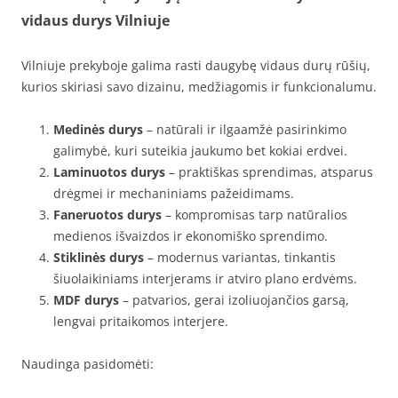
vidaus durys Vilniuje
Vilniuje prekyboje galima rasti daugybę vidaus durų rūšių,
kurios skiriasi savo dizainu, medžiagomis ir funkcionalumu.
Medinės durys
– natūrali ir ilgaamžė pasirinkimo
galimybė, kuri suteikia jaukumo bet kokiai erdvei.
Laminuotos durys
– praktiškas sprendimas, atsparus
drėgmei ir mechaniniams pažeidimams.
Faneruotos durys
– kompromisas tarp natūralios
medienos išvaizdos ir ekonomiško sprendimo.
Stiklinės durys
– modernus variantas, tinkantis
šiuolaikiniams interjerams ir atviro plano erdvėms.
MDF durys
– patvarios, gerai izoliuojančios garsą,
lengvai pritaikomos interjere.
Naudinga pasidomėti: