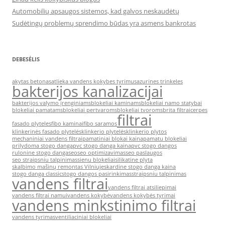
Automobilių apsaugos sistemos, kad galvos neskaudėtų
Sudėtingų problemų sprendimo būdas yra asmens bankrotas
DEBESĖLIS
akytas betonas
atlieka vandens kokybes tyrimus
azurines trinkeles
bakterijos kanalizacijai
bakterijos valymo įrenginiams
blokeliai kaminams
blokeliai namo statybai
blokeliai pamatams
blokeliai pertvaroms
blokeliai tvoroms
brita filtrai
cerpes
filtrai
fasado plyteles
fibo kaminai
fibo saramos
klinkerinės fasado plytelės
klinkerio plytelės
klinkerio plytos
mechaniniai vandens filtrai
pamatiniai blokai kaina
pamatu blokeliai
prilydoma stogo danga
pvc stogo danga kaina
pvc stogo dangos
rulonine stogo danga
seo
seo optimizavimas
seo paslaugos
seo straipsniu talpinimas
sienu blokeliai
silikatine plyta
skalbimo mašinų remontas Vilniuje
skardine stogo danga kaina
stogo danga classic
stogo dangos pasirinkimas
straipsniu talpinimas
vandens filtrai
vandens filtrai atsiliepimai
vandens filtrai namui
vandens kokybė
vandens kokybės tyrimai
vandens minkstinimo filtrai
vandens tyrimas
ventiliaciniai blokeliai