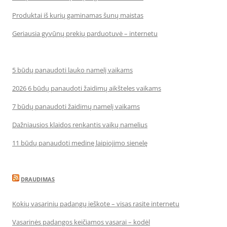
Produktai iš kurių gaminamas šunų maistas
Geriausia gyvūnų prekių parduotuvė – internetu
5 būdų panaudoti lauko namelį vaikams
2026 6 būdų panaudoti žaidimų aikšteles vaikams
7 būdų panaudoti žaidimų namelį vaikams
Dažniausios klaidos renkantis vaikų namelius
11 būdų panaudoti medinę laipiojimo sienelę
DRAUDIMAS
Kokių vasarinių padangų ieškote – visas rasite internetu
Vasarinės padangos keičiamos vasarai – kodėl