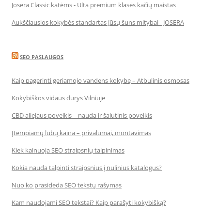
Josera Classic katėms - Ulta premium klasės kačių maistas
Aukščiausios kokybės standartas Jūsų šuns mitybai - JOSERA
SEO PASLAUGOS
Kaip pagerinti geriamojo vandens kokybę – Atbulinis osmosas
Kokybiškos vidaus durys Vilniuje
CBD aliejaus poveikis – nauda ir šalutinis poveikis
Įtempiamų lubų kaina – privalumai, montavimas
Kiek kainuoja SEO straipsnių talpinimas
Kokia nauda talpinti straipsnius į nulinius katalogus?
Nuo ko prasideda SEO tekstų rašymas
Kam naudojami SEO tekstai? Kaip parašyti kokybišką?