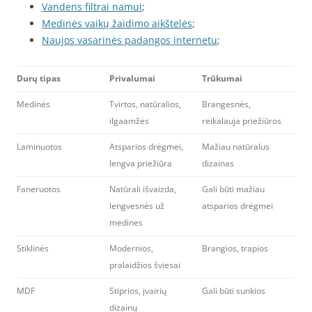
Vandens filtrai namui
;
Medinės vaikų žaidimo aikštelės
;
Naujos vasarinės padangos internetu
;
Durų tipas
Privalumai
Trūkumai
Medinės
Tvirtos, natūralios,
Brangesnės,
ilgaamžės
reikalauja priežiūros
Laminuotos
Atsparios drėgmei,
Mažiau natūralus
lengva priežiūra
dizainas
Faneruotos
Natūrali išvaizda,
Gali būti mažiau
lengvesnės už
atsparios drėgmei
medines
Stiklinės
Modernios,
Brangios, trapios
pralaidžios šviesai
MDF
Stiprios, įvairių
Gali būti sunkios
dizainų