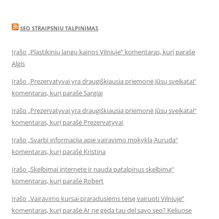
SEO STRAIPSNIU TALPINIMAS
Įrašo „Plastikinių langų kainos Vilniuje“ komentaras, kurį parašė
Algis
Įrašo „Prezervatyvai yra draugiškiausia priemonė Jūsų sveikatai“
komentaras, kurį parašė Sargiai
Įrašo „Prezervatyvai yra draugiškiausia priemonė Jūsų sveikatai“
komentaras, kurį parašė Prezervatyvai
Įrašo „Svarbi informacija apie vairavimo mokyklą Auruda“
komentaras, kurį parašė Kristina
Įrašo „Skelbimai internete ir nauda patalpinus skelbimą“
komentaras, kurį parašė Robert
Įrašo „Vairavimo kursai praradusiems teisę vairuoti Vilniuje“
komentaras, kurį parašė Ar ne gėda tau del savo seo? Keliuose