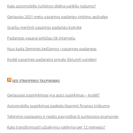
Kaip automobilio turbinos didina variklių našumą?
Geriausių 2021 metų vasarinių padangų rinkimų apžvalga
Svarbu įvertinti vasarinių padangų kokybę
Padangas vasarai pirkčiau tik internetu
Nuo kada žieminės keičiamos į vasarines padangas
Kodėl vasarinės padangos privalo išstumti vandenį
SEO STRAIPSNIU TALPINIMAS
Geriausias pasirinkimas yra auto supirkimas – kodėl?
Automobilių supirkimas padeda išspręsti finansų trūkumą
Tekinimo paslaugos ir realūs pavyzdžiai iš sunkiosios pramonės
Kaip transformuoti užsakymų valdymą per 12 mėnesių?