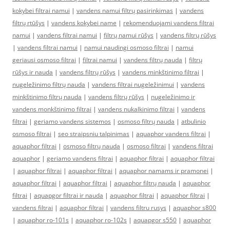
kokybei filtrai namui
|
vandens namui filtrų pasirinkimas
|
vandens
filtrų rtūšys
|
vandens kokybei name
|
rekomenduojami vandens filtrai
namui
|
vandens filtrai namui
|
filtrų namui rūšys
|
vandens filtrų rūšys
|
vandens filtrai namui
|
namui naudingi osmoso filtrai
|
namui
geriausi osmoso filtrai
|
filtrai namui
|
vandens filtrų nauda
|
filtrų
rūšys ir nauda
|
vandens filtrų rūšys
|
vandens minkštinimo filtrai
|
nugeležinimo filtrų nauda
|
vandens filtrai nugeležinimui
|
vandens
minkštinimo filtrų nauda
|
vandens filtrų rūšys
|
nugeležinimo ir
vandens monkštinimo filtrai
|
vandens nukalkinimo filtrai
|
vandens
filtrai
|
geriamo vandens sistemos
|
osmoso filtrų nauda
|
atbulinio
osmoso filtrai
|
seo straipsniu talpinimas
|
aquaphor vandens filtrai
|
aquaphor filtrai
|
osmoso filtrų nauda
|
osmoso filtrai
|
vandens filtrai
aquaphor
|
geriamo vandens filtrai
|
aquaphor filtrai
|
aquaphor filtrai
|
aquaphor filtrai
|
aquaphor filtrai
|
aquaphor namams ir pramonei
|
aquaphor filtrai
|
aquaphor filtrai
|
aquaphor filtrų nauda
|
aquaphor
filtrai
|
aquapgor filtrai ir nauda
|
aquaphor filtrai
|
aquaphor filtrai
|
vandens filtrai
|
aquaphor filtrai
|
vandens filtru rusys
|
aquaphor s800
|
aquaphor ro-101s
|
aquaphor ro-102s
|
aquapgor s550
|
aquaphor