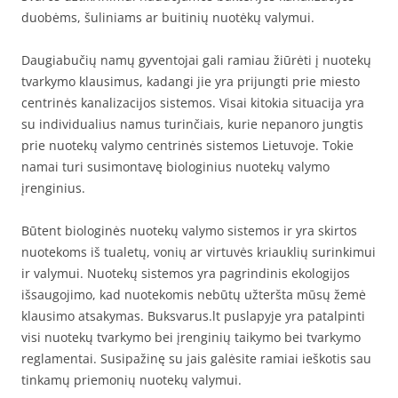
duobėms, šuliniams ar buitinių nuotėkų valymui.
Daugiabučių namų gyventojai gali ramiau žiūrėti į nuotekų
tvarkymo klausimus, kadangi jie yra prijungti prie miesto
centrinės kanalizacijos sistemos. Visai kitokia situacija yra
su individualius namus turinčiais, kurie nepanoro jungtis
prie nuotekų valymo centrinės sistemos Lietuvoje. Tokie
namai turi susimontavę biologinius nuotekų valymo
įrenginius.
Būtent biologinės nuotekų valymo sistemos ir yra skirtos
nuotekoms iš tualetų, vonių ar virtuvės kriauklių surinkimui
ir valymui. Nuotekų sistemos yra pagrindinis ekologijos
išsaugojimo, kad nuotekomis nebūtų užteršta mūsų žemė
klausimo atsakymas. Buksvarus.lt puslapyje yra patalpinti
visi nuotekų tvarkymo bei įrenginių taikymo bei tvarkymo
reglamentai. Susipažinę su jais galėsite ramiai ieškotis sau
tinkamų priemonių nuotekų valymui.