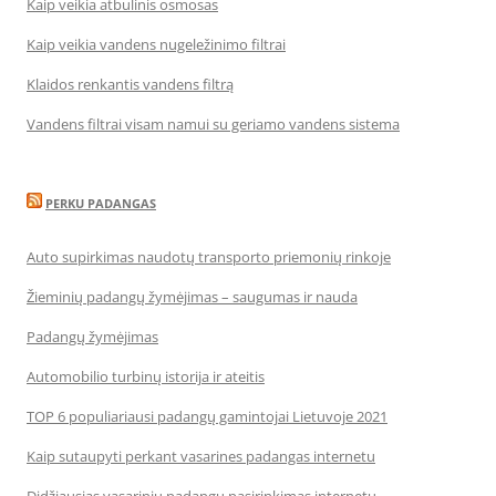
Kaip veikia atbulinis osmosas
Kaip veikia vandens nugeležinimo filtrai
Klaidos renkantis vandens filtrą
Vandens filtrai visam namui su geriamo vandens sistema
PERKU PADANGAS
Auto supirkimas naudotų transporto priemonių rinkoje
Žieminių padangų žymėjimas – saugumas ir nauda
Padangų žymėjimas
Automobilio turbinų istorija ir ateitis
TOP 6 populiariausi padangų gamintojai Lietuvoje 2021
Kaip sutaupyti perkant vasarines padangas internetu