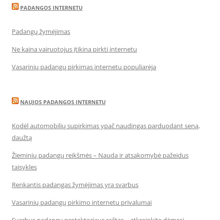
PADANGOS INTERNETU
Padangų žymėjimas
Ne kaina vairuotojus įtikina pirkti internetu
Vasarinių padangų pirkimas internetu populiarėja
NAUJOS PADANGOS INTERNETU
Kodėl automobilių supirkimas ypač naudingas parduodant seną,
daužtą
Žieminių padangų reikšmės – Nauda ir atsakomybė pažeidus
taisykles
Renkantis padangas žymėjimas yra svarbus
Vasarinių padangų pirkimo internetu privalumai