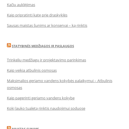
Kačių auklėjimas
Kaip pripratinti katę prie draskyklės
Sausas maistas šunims ar konservai – ką rinktis
STATYBINĖS MEDŽIAGOS IR PASLAUGOS
Trinkelių medžiagų ir projektavimo parinkimas
Kaip veikia atbulinis osmosas
Maksimalios geriamo vandens kokybės palaikymui – Atbulinis
osmosas
Kaip pagerinti geriamo vandens kokybę
Kokį lauko tualetą rinktis naudojimui soduose
MAISTAS SUNIMS