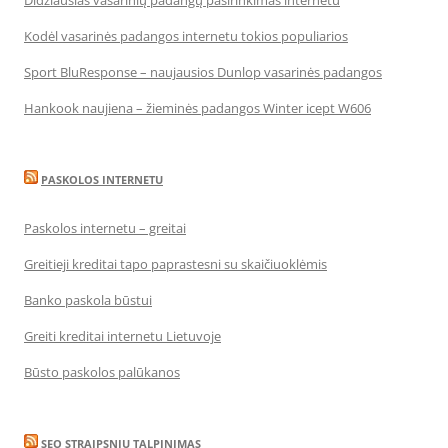
Didžiausias vasarinių padangų pasirinkimas internetu
Kodėl vasarinės padangos internetu tokios populiarios
Sport BluResponse – naujausios Dunlop vasarinės padangos
Hankook naujiena – žieminės padangos Winter icept W606
PASKOLOS INTERNETU
Paskolos internetu – greitai
Greitieji kreditai tapo paprastesni su skaičiuoklėmis
Banko paskola būstui
Greiti kreditai internetu Lietuvoje
Būsto paskolos palūkanos
SEO STRAIPSNIU TALPINIMAS