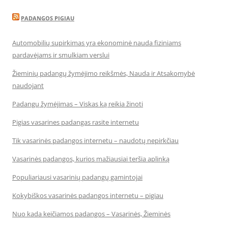
PADANGOS PIGIAU
Automobilių supirkimas yra ekonominė nauda fiziniams
pardavėjams ir smulkiam verslui
Žieminių padangų žymėjimo reikšmės, Nauda ir Atsakomybė
naudojant
Padangų žymėjimas – Viskas ką reikia žinoti
Pigias vasarines padangas rasite internetu
Tik vasarinės padangos internetu – naudotų nepirkčiau
Vasarinės padangos, kurios mažiausiai teršia aplinką
Populiariausi vasarinių padangų gamintojai
Kokybiškos vasarinės padangos internetu – pigiau
Nuo kada keičiamos padangos – Vasarinės, Žieminės