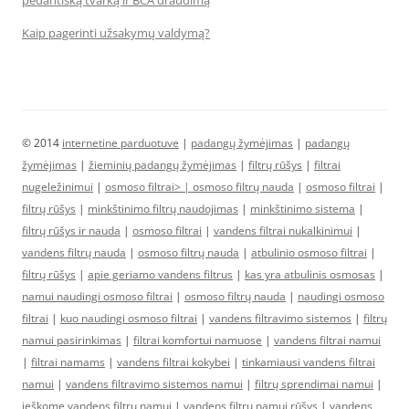
pedantišką tvarką ir BCA draudimą
Kaip pagerinti užsakymų valdymą?
© 2014
internetine parduotuve
|
padangų žymėjimas
|
padangų
žymėjimas
|
žieminių padangų žymėjimas
|
filtrų rūšys
|
filtrai
nugeležinimui
|
osmoso filtrai> |
osmoso filtrų nauda
|
osmoso filtrai
|
filtrų rūšys
|
minkštinimo filtrų naudojimas
|
minkštinimo sistema
|
filtrų rūšys ir nauda
|
osmoso filtrai
|
vandens filtrai nukalkinimui
|
vandens filtrų nauda
|
osmoso filtrų nauda
|
atbulinio osmoso filtrai
|
filtrų rūšys
|
apie geriamo vandens filtrus
|
kas yra atbulinis osmosas
|
namui naudingi osmoso filtrai
|
osmoso filtrų nauda
|
naudingi osmoso
filtrai
|
kuo naudingi osmoso filtrai
|
vandens filtravimo sistemos
|
filtrų
namui pasirinkimas
|
filtrai komfortui namuose
|
vandens filtrai namui
|
filtrai namams
|
vandens filtrai kokybei
|
tinkamiausi vandens filtrai
namui
|
vandens filtravimo sistemos namui
|
filtrų sprendimai namui
|
ieškome vandens filtrų namui
|
vandens filtrų namui rūšys
|
vandens