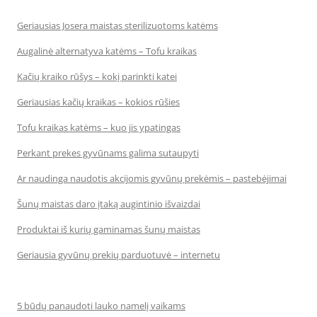
Geriausias Josera maistas sterilizuotoms katėms
Augalinė alternatyva katėms – Tofu kraikas
Kačių kraiko rūšys – kokį parinkti katei
Geriausias kačių kraikas – kokios rūšies
Tofu kraikas katėms – kuo jis ypatingas
Perkant prekes gyvūnams galima sutaupyti
Ar naudinga naudotis akcijomis gyvūnų prekėmis – pastebėjimai
Šunų maistas daro įtaką augintinio išvaizdai
Produktai iš kurių gaminamas šunų maistas
Geriausia gyvūnų prekių parduotuvė – internetu
5 būdų panaudoti lauko namelį vaikams