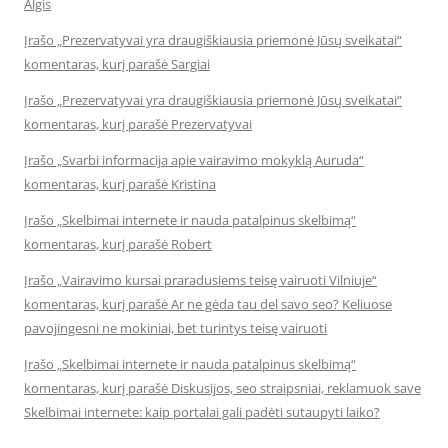
Algis
Įrašo „Prezervatyvai yra draugiškiausia priemonė Jūsų sveikatai“
komentaras, kurį parašė Sargiai
Įrašo „Prezervatyvai yra draugiškiausia priemonė Jūsų sveikatai“
komentaras, kurį parašė Prezervatyvai
Įrašo „Svarbi informacija apie vairavimo mokyklą Auruda“
komentaras, kurį parašė Kristina
Įrašo „Skelbimai internete ir nauda patalpinus skelbimą“
komentaras, kurį parašė Robert
Įrašo „Vairavimo kursai praradusiems teisę vairuoti Vilniuje“
komentaras, kurį parašė Ar ne gėda tau del savo seo? Keliuose
pavojingesni ne mokiniai, bet turintys teisę vairuoti
Įrašo „Skelbimai internete ir nauda patalpinus skelbimą“
komentaras, kurį parašė Diskusijos, seo straipsniai, reklamuok save
Skelbimai internete: kaip portalai gali padėti sutaupyti laiko?