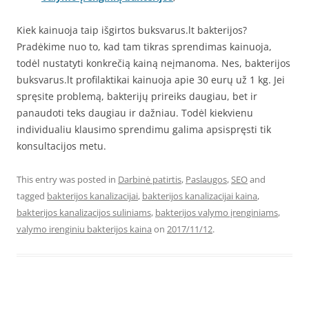
Kiek kainuoja taip išgirtos buksvarus.lt bakterijos?
Pradėkime nuo to, kad tam tikras sprendimas kainuoja,
todėl nustatyti konkrečią kainą neįmanoma. Nes, bakterijos
buksvarus.lt profilaktikai kainuoja apie 30 eurų už 1 kg. Jei
spręsite problemą, bakterijų prireiks daugiau, bet ir
panaudoti teks daugiau ir dažniau. Todėl kiekvienu
individualiu klausimo sprendimu galima apsispręsti tik
konsultacijos metu.
This entry was posted in
Darbinė patirtis
,
Paslaugos
,
SEO
and
tagged
bakterijos kanalizacijai
,
bakterijos kanalizacijai kaina
,
bakterijos kanalizacijos suliniams
,
bakterijos valymo įrenginiams
,
valymo irenginiu bakterijos kaina
on
2017/11/12
.