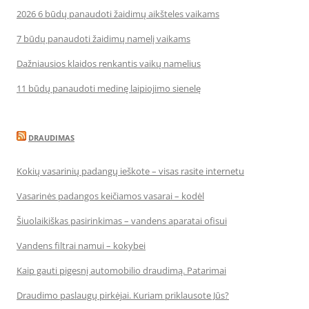
2026 6 būdų panaudoti žaidimų aikšteles vaikams
7 būdų panaudoti žaidimų namelį vaikams
Dažniausios klaidos renkantis vaikų namelius
11 būdų panaudoti medinę laipiojimo sienelę
DRAUDIMAS
Kokių vasarinių padangų ieškote – visas rasite internetu
Vasarinės padangos keičiamos vasarai – kodėl
Šiuolaikiškas pasirinkimas – vandens aparatai ofisui
Vandens filtrai namui – kokybei
Kaip gauti pigesnį automobilio draudimą. Patarimai
Draudimo paslaugų pirkėjai. Kuriam priklausote Jūs?