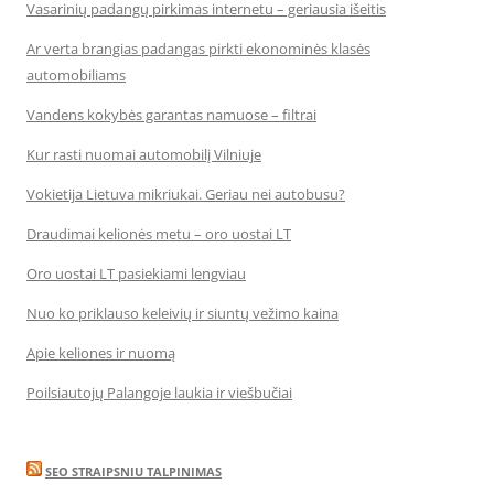
Vasarinių padangų pirkimas internetu – geriausia išeitis
Ar verta brangias padangas pirkti ekonominės klasės
automobiliams
Vandens kokybės garantas namuose – filtrai
Kur rasti nuomai automobilį Vilniuje
Vokietija Lietuva mikriukai. Geriau nei autobusu?
Draudimai kelionės metu – oro uostai LT
Oro uostai LT pasiekiami lengviau
Nuo ko priklauso keleivių ir siuntų vežimo kaina
Apie keliones ir nuomą
Poilsiautojų Palangoje laukia ir viešbučiai
SEO STRAIPSNIU TALPINIMAS