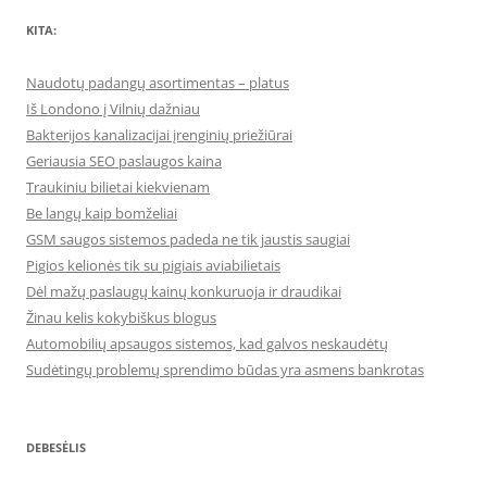
KITA:
Naudotų padangų asortimentas – platus
Iš Londono į Vilnių dažniau
Bakterijos kanalizacijai įrenginių priežiūrai
Geriausia SEO paslaugos kaina
Traukiniu bilietai kiekvienam
Be langų kaip bomželiai
GSM saugos sistemos padeda ne tik jaustis saugiai
Pigios kelionės tik su pigiais aviabilietais
Dėl mažų paslaugų kainų konkuruoja ir draudikai
Žinau kelis kokybiškus blogus
Automobilių apsaugos sistemos, kad galvos neskaudėtų
Sudėtingų problemų sprendimo būdas yra asmens bankrotas
DEBESĖLIS