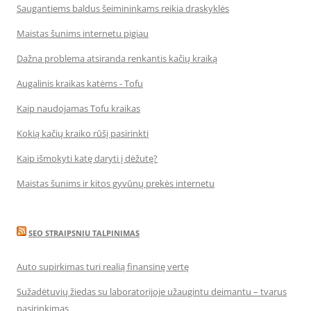
Saugantiems baldus šeimininkams reikia draskyklės
Maistas šunims internetu pigiau
Dažna problema atsiranda renkantis kačių kraiką
Augalinis kraikas katėms - Tofu
Kaip naudojamas Tofu kraikas
Kokią kačių kraiko rūšį pasirinkti
Kaip išmokyti katę daryti į dėžutę?
Maistas šunims ir kitos gyvūnų prekės internetu
SEO STRAIPSNIU TALPINIMAS
Auto supirkimas turi realią finansinę vertę
Sužadėtuvių žiedas su laboratorijoje užaugintu deimantu – tvarus
pasirinkimas