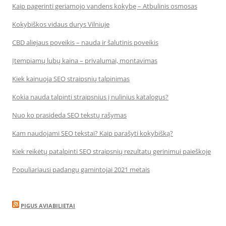
Kaip pagerinti geriamojo vandens kokybę – Atbulinis osmosas
Kokybiškos vidaus durys Vilniuje
CBD aliejaus poveikis – nauda ir šalutinis poveikis
Įtempiamų lubų kaina – privalumai, montavimas
Kiek kainuoja SEO straipsnių talpinimas
Kokia nauda talpinti straipsnius į nulinius katalogus?
Nuo ko prasideda SEO tekstų rašymas
Kam naudojami SEO tekstai? Kaip parašyti kokybišką?
Kiek reikėtų patalpinti SEO straipsnių rezultatų gerinimui paieškoje
Populiariausi padangų gamintojai 2021 metais
PIGUS AVIABILIETAI