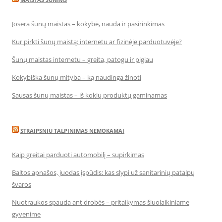
Josera šunų maistas – kokybė, nauda ir pasirinkimas
Kur pirkti šunų maistą: internetu ar fizinėje parduotuvėje?
Šunų maistas internetu – greita, patogu ir pigiau
Kokybiška šunų mityba – ką naudinga žinoti
Sausas šunų maistas – iš kokių produktų gaminamas
STRAIPSNIU TALPINIMAS NEMOKAMAI
Kaip greitai parduoti automobilį – supirkimas
Baltos apnašos, juodas įspūdis: kas slypi už sanitarinių patalpų
švaros
Nuotraukos spauda ant drobės – pritaikymas šiuolaikiniame
gyvenime