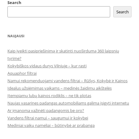
Search
Search
NAUJAUSI
Kaip įveikti pasipriešinimą ir skatinti nuoširdumą 360 laipsnių
tyrime?
Kokybiškos vidaus durys Vilniuje – kur rasti
Aquaphor filtrai
Namui rekomenduojami vandens filtrai – Rūšys, Kokybė ir Kainos
Idealus užsiėmimas vaikams – medinės žaidimų aikštelės
Įtempiamų lubų kainos rodiklis – ne tik plotas
Naujas vasarines padangas automobiliams galima įsigyti internetu
Ar įmanoma važinėti padangomis be oro?
Vandens filtrai namui – saugumui ir kokybei
Mediniai vaikų nameliai – būtinybė ar prabanga