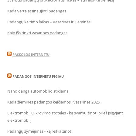
Svarbus padangų protektoriaus raštas – atkreipkite dėmesį
Kada verta atsinaujinti padangas
Padangų keitimo laikas – Vasarinės ir Žieminės
Kaip išsirinkti vasarines padangas
PASKOLOS INTERNETU
PADANGOS INTERNETU PIGIAU
Nano danga automobilio stiklams
Kada žieminės padangos keičiamos į vasarines 2025
Elektromobilių įkrovimo stotelės - ką svarbu žinoti prieš įsigyjant
elektromobilį
Padangų žymėjimas - ką reikia žinoti