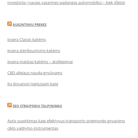
Investicija į naujas vasarines padangas automobiliui – kiek išleisti
AUGINTINIU PREKES
Josera Classic katėms
Josera sterilizuotoms katėms
Josera maistas katėms – atsiliepimai
CBD aliejaus nauda gyvūnams
Ką dovanoti įsigijusiam katę
SEO STRAIPSNIU TALPINIMAS
Auto supirkimas kaip efektyvus transporto priemonės gyvavimo
ciklo valdymo instrumentas