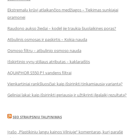
Ekstremalų krūvį atlaikančios medžiagos – Tiekimas sunkiajai
pramonei
Raudono aukso žiedai – kodėl jie traukia šiuolaikines poras?
Atbulinis osmosas ir paskirtis – Kokia nauda
Osmoso filtrų – atbulinio osmoso nauda
Išskirtinio vyrų stiliaus atributas – kaklaraištis
AQUAPHOR S550 P1 vandens filtrai
Vienkartiniai rankšluosčiai: kaip išsirinkti tinkamiausią variantą?
Geliniai lakai: kaip išsirinkti geriausią ir užtikrinti ilgalaikį rezultatą?
SEO STRAIPSNIU TALPINIMAS
Įrašo „Plastikinių langų kainos Vilniuje“ komentaras, kurį parašė