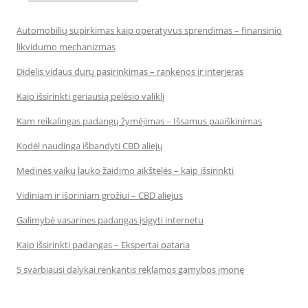
Automobilių supirkimas kaip operatyvus sprendimas – finansinio
likvidumo mechanizmas
Didelis vidaus durų pasirinkimas – rankenos ir interjeras
Kaip išsirinkti geriausią pelėsio valiklį
Kam reikalingas padangų žymėjimas – Išsamus paaiškinimas
Kodėl naudinga išbandyti CBD aliejų
Medinės vaikų lauko žaidimo aikštelės – kaip išsirinkti
Vidiniam ir išoriniam grožiui – CBD aliejus
Galimybė vasarines padangas įsigyti internetu
Kaip išsirinkti padangas – Ekspertai pataria
5 svarbiausi dalykai renkantis reklamos gamybos įmonę