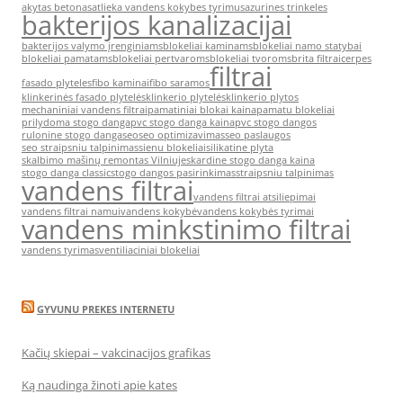
akytas betonas
atlieka vandens kokybes tyrimus
azurines trinkeles
bakterijos kanalizacijai
bakterijos valymo įrenginiams
blokeliai kaminams
blokeliai namo statybai
blokeliai pamatams
blokeliai pertvaroms
blokeliai tvoroms
brita filtrai
cerpes
filtrai
fasado plyteles
fibo kaminai
fibo saramos
klinkerinės fasado plytelės
klinkerio plytelės
klinkerio plytos
mechaniniai vandens filtrai
pamatiniai blokai kaina
pamatu blokeliai
prilydoma stogo danga
pvc stogo danga kaina
pvc stogo dangos
rulonine stogo danga
seo
seo optimizavimas
seo paslaugos
seo straipsniu talpinimas
sienu blokeliai
silikatine plyta
skalbimo mašinų remontas Vilniuje
skardine stogo danga kaina
stogo danga classic
stogo dangos pasirinkimas
straipsniu talpinimas
vandens filtrai
vandens filtrai atsiliepimai
vandens filtrai namui
vandens kokybė
vandens kokybės tyrimai
vandens minkstinimo filtrai
vandens tyrimas
ventiliaciniai blokeliai
GYVUNU PREKES INTERNETU
Kačių skiepai – vakcinacijos grafikas
Ką naudinga žinoti apie kates