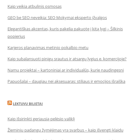
Kaip veikia atbulinis osmosas
GEO be SEO neveikia: SEO Mokymai eksperto įžvalgos
Elegantiškas akcentas, kuris pakelia pakuotę į kitą lygį – Šilkinis
popierius
Karjeros planavimas metinio pokalbio metu
Kaip subalansuoti pinigų srautus ir atsargų lygius e. komercijoje?
Namų projektai – kartoniniai ar individualūs, kurie naudingesni
Papuošalai – daugiau nei aksesuaras: stiliaus ir emocijos išraiška
LEKTUVU BILIETAI
Kaip išsirinkti geriausią pelėsio valiklį
Žieminių padangų žymėjimas yra svarbus – kaip išvengti klaidų