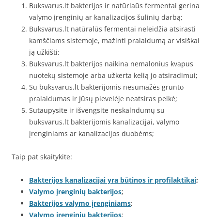
Buksvarus.lt bakterijos ir natūrlaūs fermentai gerina
valymo įrenginių ar kanalizacijos šulinių darbą;
Buksvarus.lt natūralūs fermentai neleidžia atsirasti
kamščiams sistemoje, mažinti pralaidumą ar visiškai
ją užkišti;
Buksvarus.lt bakterijos naikina nemalonius kvapus
nuotekų sistemoje arba užkerta kelią jo atsiradimui;
Su buksvarus.lt bakterijomis nesumažės grunto
pralaidumas ir Jūsų pievelėje neatsiras pelkė;
Sutaupysite ir išvengsite neskalndumų su
buksvarus.lt bakterijomis kanalizacijai, valymo
įrenginiams ar kanalizacijos duobėms;
Taip pat skaitykite:
Bakterijos kanalizacijai yra būtinos ir profilaktikai
;
Valymo įrenginių bakterijos
;
Bakterijos valymo įrenginiams
;
Valymo įrenginių bakterijos
;