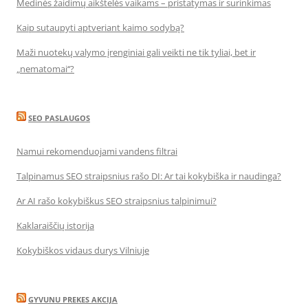
Medinės žaidimų aikštelės vaikams – pristatymas ir surinkimas
Kaip sutaupyti aptveriant kaimo sodybą?
Maži nuotekų valymo įrenginiai gali veikti ne tik tyliai, bet ir
„nematomai‘‘?
SEO PASLAUGOS
Namui rekomenduojami vandens filtrai
Talpinamus SEO straipsnius rašo DI: Ar tai kokybiška ir naudinga?
Ar AI rašo kokybiškus SEO straipsnius talpinimui?
Kaklaraiščių istorija
Kokybiškos vidaus durys Vilniuje
GYVUNU PREKES AKCIJA