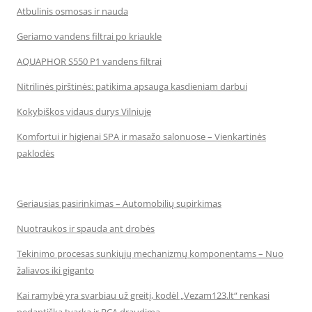
Atbulinis osmosas ir nauda
Geriamo vandens filtrai po kriaukle
AQUAPHOR S550 P1 vandens filtrai
Nitrilinės pirštinės: patikima apsauga kasdieniam darbui
Kokybiškos vidaus durys Vilniuje
Komfortui ir higienai SPA ir masažo salonuose – Vienkartinės
paklodės
Geriausias pasirinkimas – Automobilių supirkimas
Nuotraukos ir spauda ant drobės
Tekinimo procesas sunkiųjų mechanizmų komponentams – Nuo
žaliavos iki giganto
Kai ramybė yra svarbiau už greitį, kodėl „Vezam123.lt“ renkasi