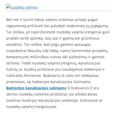
Bet net ir turint tokias valymo sistemas privalu pagal
reglamentą prižiūrėti bei palaikyti maksimalų jų pajėgumą.
Tai reiškia, jei neprižiūrėsite nuotekų valymo įrenginiai ga;li
pradėti teršti aplinką, taip pat ir gamtą bei gruntinius
vandenis. Tai reiškia, kad jeigu gamtos apsaugos
inspektoriai fiksuotų tokį faktą, namo šeimininkai privalėtų
kompensuoti milžiniškas sumas dėl pažeidimų ir gamtos
teršimo. Todėl nuotekų valymo įrenginių, kanalizacijos
šulinių ar duobių priežiūrai yra naudojamos bakterijos ir
natūralūs fermentai. Buksvarus.lt siūlo itin efektyvias
priemones, tai bakterijos kanalizacijos šuliniams.
Bakterijos kanalizacijos suliniams
iš buksvarus.lt yra
skirtos nuotekų sistemos priežiūrai. Jos atlieka kelias
svarbias funkcijas kanalizacijos sistemoje, šuliniuose ar
nuotekų valymo įrenginiuose.