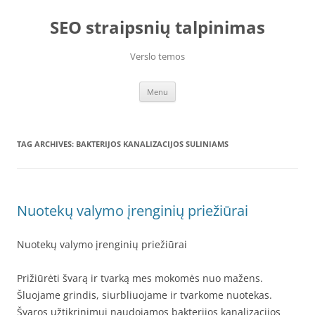
Skip
to
SEO straipsnių talpinimas
content
Verslo temos
Menu
TAG ARCHIVES:
BAKTERIJOS KANALIZACIJOS SULINIAMS
Nuotekų valymo įrenginių priežiūrai
Nuotekų valymo įrenginių priežiūrai
Prižiūrėti švarą ir tvarką mes mokomės nuo mažens.
Šluojame grindis, siurbliuojame ir tvarkome nuotekas.
Švaros užtikrinimui naudojamos bakterijos kanalizacijos