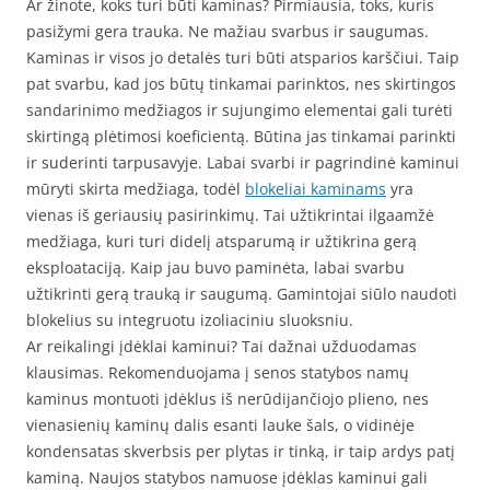
Ar žinote, koks turi būti kaminas? Pirmiausia, toks, kuris
pasižymi gera trauka. Ne mažiau svarbus ir saugumas.
Kaminas ir visos jo detalės turi būti atsparios karščiui. Taip
pat svarbu, kad jos būtų tinkamai parinktos, nes skirtingos
sandarinimo medžiagos ir sujungimo elementai gali turėti
skirtingą plėtimosi koeficientą. Būtina jas tinkamai parinkti
ir suderinti tarpusavyje. Labai svarbi ir pagrindinė kaminui
mūryti skirta medžiaga, todėl
blokeliai kaminams
yra
vienas iš geriausių pasirinkimų. Tai užtikrintai ilgaamžė
medžiaga, kuri turi didelį atsparumą ir užtikrina gerą
eksploataciją. Kaip jau buvo paminėta, labai svarbu
užtikrinti gerą trauką ir saugumą. Gamintojai siūlo naudoti
blokelius su integruotu izoliaciniu sluoksniu.
Ar reikalingi įdėklai kaminui? Tai dažnai užduodamas
klausimas. Rekomenduojama į senos statybos namų
kaminus montuoti įdėklus iš nerūdijančiojo plieno, nes
vienasienių kaminų dalis esanti lauke šals, o vidinėje
kondensatas skverbsis per plytas ir tinką, ir taip ardys patį
kaminą. Naujos statybos namuose įdėklas kaminui gali