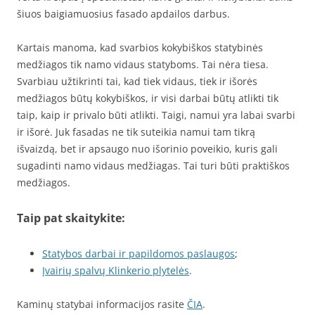
šiuos baigiamuosius fasado apdailos darbus.
Kartais manoma, kad svarbios kokybiškos statybinės
medžiagos tik namo vidaus statyboms. Tai nėra tiesa.
Svarbiau užtikrinti tai, kad tiek vidaus, tiek ir išorės
medžiagos būtų kokybiškos, ir visi darbai būtų atlikti tik
taip, kaip ir privalo būti atlikti. Taigi, namui yra labai svarbi
ir išorė. Juk fasadas ne tik suteikia namui tam tikrą
išvaizdą, bet ir apsaugo nuo išorinio poveikio, kuris gali
sugadinti namo vidaus medžiagas. Tai turi būti praktiškos
medžiagos.
Taip pat skaitykite:
Statybos darbai ir papildomos paslaugos
;
Įvairių spalvų Klinkerio plytelės
.
Kaminų statybai informacijos rasite
ČIA
.