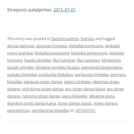
Straipsnis patalpintas:
2015-07-01
This entry was posted in
Darbinė patirtis
,
Statyba
and tagged
akytas betonas
,
azurines trinkeles
,
blokeliai kaminams
,
blokeliai
namo statybai
,
blokeliai pamatams
,
blokeliai pertvaroms
,
blokeliai
tvoroms
,
fasado plyteles
,
fibo kaminai
,
fibo saramos
,
klinkerinės
fasado plytelės
,
klinkerio plyteles fasadui
,
pamatiniai blokai kaina
,
pamatu blokeliai
,
parduoda blokelius
,
parduoda trinkeles
,
pertvaru
blokeliai
,
pigiausia stogo danga
,
pigios trinkeles
,
plienines stogu
dangos
,
prilydoma stogo danga
,
pvc stogo danga kaina
,
pvc stogo
dangos
,
rulonine stogo danga
,
sienu blokeliai
,
silikatine plyta
,
skardine stogo danga kaina
,
stogo danga classic
,
stogo dangos
pasirinkimas
,
ventiliaciniai blokeliai
on
2015/07/01
.