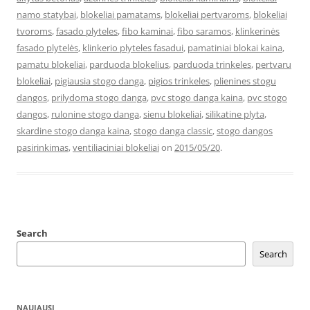
namo statybai
,
blokeliai pamatams
,
blokeliai pertvaroms
,
blokeliai
tvoroms
,
fasado plyteles
,
fibo kaminai
,
fibo saramos
,
klinkerinės
fasado plytelės
,
klinkerio plyteles fasadui
,
pamatiniai blokai kaina
,
pamatu blokeliai
,
parduoda blokelius
,
parduoda trinkeles
,
pertvaru
blokeliai
,
pigiausia stogo danga
,
pigios trinkeles
,
plienines stogu
dangos
,
prilydoma stogo danga
,
pvc stogo danga kaina
,
pvc stogo
dangos
,
rulonine stogo danga
,
sienu blokeliai
,
silikatine plyta
,
skardine stogo danga kaina
,
stogo danga classic
,
stogo dangos
pasirinkimas
,
ventiliaciniai blokeliai
on
2015/05/20
.
Search
Search
NAUJAUSI