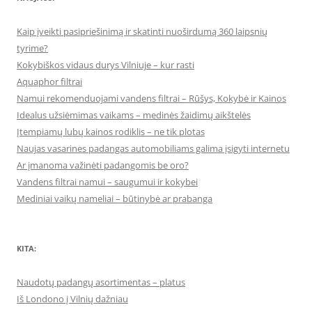
Kaip įveikti pasipriešinimą ir skatinti nuoširdumą 360 laipsnių
tyrime?
Kokybiškos vidaus durys Vilniuje – kur rasti
Aquaphor filtrai
Namui rekomenduojami vandens filtrai – Rūšys, Kokybė ir Kainos
Idealus užsiėmimas vaikams – medinės žaidimų aikštelės
Įtempiamų lubų kainos rodiklis – ne tik plotas
Naujas vasarines padangas automobiliams galima įsigyti internetu
Ar įmanoma važinėti padangomis be oro?
Vandens filtrai namui – saugumui ir kokybei
Mediniai vaikų nameliai – būtinybė ar prabanga
KITA:
Naudotų padangų asortimentas – platus
Iš Londono į Vilnių dažniau