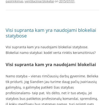
pasirinkimas
,
ventiliaciniai blokeliai
on
2015/07/01
.
Visi supranta kam yra naudojami blokeliai
statybose
Visi supranta kam yra naudojami blokeliai statybose.
Blokeliai namo statybai: kodėl verta rinktis keramzitinius?
Visi supranta kam yra naudojami blokeliai
Namo statyba – vienas rimčiausių darbų gyvenime. Belieka
tik pridurti, jog šiandien jau turime daug pačių įvairiausių
galimybių, o galimybę patikėti šias statybas
profesionalams- taip pat. Vis dėlto, net ir tuo atveju, jei
statybos bus patikėtos profesionalų komandai, sprendimą,
iš kokių medžiagų bus statomas namas, turi priimti pats