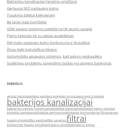
Bakterijos kanalizacijai įrenginių priežiūrai
Geriausia SEO paslaugos kaina
Traukiniu bilietai kiekvienam
Be langų kaip bomželiai
GSM saugos sistemos padeda ne tik jaustis saugiai
Pigios kelionės tik su pigiais aviabilietais
Dėl mažų paslaugų kainų konkuruoja ir draudikai
Žinau kelis kokybiškus blogus
Automobilių apsaugos sistemos, kad galvos neskaudėtų
Sudėtingų problemų sprendimo būdas yra asmens bankrotas
DEBESĖLIS
akytas betonas
atlieka vandens kokybes tyrimus
azurines trinkeles
bakterijos kanalizacijai
bakterijos valymo įrenginiams
blokeliai kaminams
blokeliai namo statybai
blokeliai pamatams
blokeliai pertvaroms
blokeliai tvoroms
brita filtrai
cerpes
filtrai
fasado plyteles
fibo kaminai
fibo saramos
klinkerinės fasado plytelės
klinkerio plytelės
klinkerio plytos