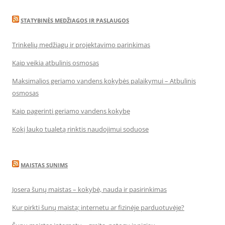
STATYBINĖS MEDŽIAGOS IR PASLAUGOS
Trinkelių medžiagų ir projektavimo parinkimas
Kaip veikia atbulinis osmosas
Maksimalios geriamo vandens kokybės palaikymui – Atbulinis
osmosas
Kaip pagerinti geriamo vandens kokybę
Kokį lauko tualetą rinktis naudojimui soduose
MAISTAS SUNIMS
Josera šunų maistas – kokybė, nauda ir pasirinkimas
Kur pirkti šunų maistą: internetu ar fizinėje parduotuvėje?