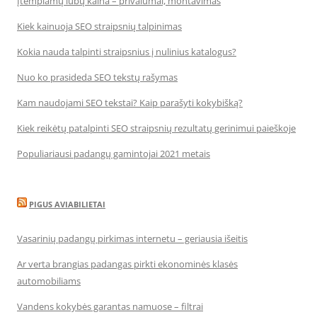
Įtempiamų lubų kaina – privalumai, montavimas
Kiek kainuoja SEO straipsnių talpinimas
Kokia nauda talpinti straipsnius į nulinius katalogus?
Nuo ko prasideda SEO tekstų rašymas
Kam naudojami SEO tekstai? Kaip parašyti kokybišką?
Kiek reikėtų patalpinti SEO straipsnių rezultatų gerinimui paieškoje
Populiariausi padangų gamintojai 2021 metais
PIGUS AVIABILIETAI
Vasarinių padangų pirkimas internetu – geriausia išeitis
Ar verta brangias padangas pirkti ekonominės klasės
automobiliams
Vandens kokybės garantas namuose – filtrai