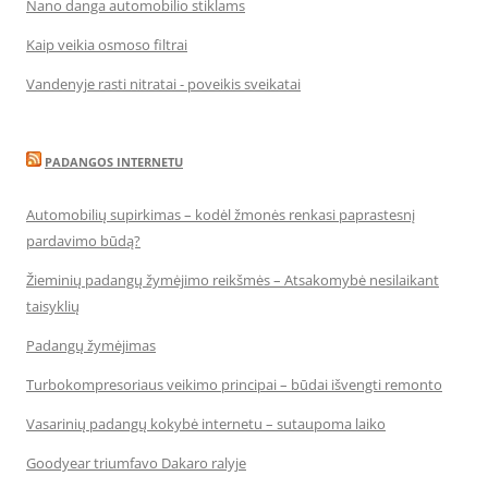
Nano danga automobilio stiklams
Kaip veikia osmoso filtrai
Vandenyje rasti nitratai - poveikis sveikatai
PADANGOS INTERNETU
Automobilių supirkimas – kodėl žmonės renkasi paprastesnį
pardavimo būdą?
Žieminių padangų žymėjimo reikšmės – Atsakomybė nesilaikant
taisyklių
Padangų žymėjimas
Turbokompresoriaus veikimo principai – būdai išvengti remonto
Vasarinių padangų kokybė internetu – sutaupoma laiko
Goodyear triumfavo Dakaro ralyje