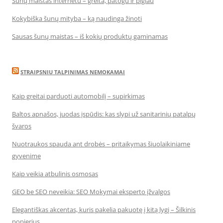
Šunų maistas internetu – greita, patogu ir pigiau
Kokybiška šunų mityba – ką naudinga žinoti
Sausas šunų maistas – iš kokių produktų gaminamas
STRAIPSNIU TALPINIMAS NEMOKAMAI
Kaip greitai parduoti automobilį – supirkimas
Baltos apnašos, juodas įspūdis: kas slypi už sanitarinių patalpų
švaros
Nuotraukos spauda ant drobės – pritaikymas šiuolaikiniame
gyvenime
Kaip veikia atbulinis osmosas
GEO be SEO neveikia: SEO Mokymai eksperto įžvalgos
Elegantiškas akcentas, kuris pakelia pakuotę į kitą lygį – Šilkinis
popierius