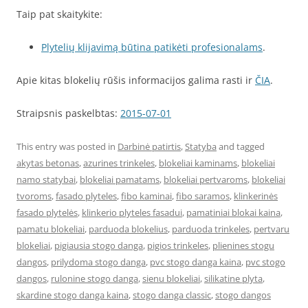
Taip pat skaitykite:
Plytelių klijavimą būtina patikėti profesionalams
.
Apie kitas blokelių rūšis informacijos galima rasti ir
ČIA
.
Straipsnis paskelbtas:
2015-07-01
This entry was posted in
Darbinė patirtis
,
Statyba
and tagged
akytas betonas
,
azurines trinkeles
,
blokeliai kaminams
,
blokeliai
namo statybai
,
blokeliai pamatams
,
blokeliai pertvaroms
,
blokeliai
tvoroms
,
fasado plyteles
,
fibo kaminai
,
fibo saramos
,
klinkerinės
fasado plytelės
,
klinkerio plyteles fasadui
,
pamatiniai blokai kaina
,
pamatu blokeliai
,
parduoda blokelius
,
parduoda trinkeles
,
pertvaru
blokeliai
,
pigiausia stogo danga
,
pigios trinkeles
,
plienines stogu
dangos
,
prilydoma stogo danga
,
pvc stogo danga kaina
,
pvc stogo
dangos
,
rulonine stogo danga
,
sienu blokeliai
,
silikatine plyta
,
skardine stogo danga kaina
,
stogo danga classic
,
stogo dangos