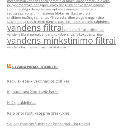
mechaniniai vandens filtrai
pamatiniai blokai kaina
pamatu blokeliai
prilydoma stogo danga
pvc stogo danga kaina
pvc stogo dangos
rulonine stogo danga
seo
seo optimizavimas
seo paslaugos
seo straipsniu talpinimas
sienu blokeliai
silikatine plyta
skalbimo mašinų remontas Vilniuje
skardine stogo danga kaina
stogo danga classic
stogo dangos pasirinkimas
straipsniu talpinimas
vandens filtrai
vandens filtrai atsiliepimai
vandens filtrai namui
vandens kokybė
vandens kokybės tyrimai
vandens minkstinimo filtrai
vandens tyrimas
ventiliaciniai blokeliai
GYVUNU PREKES INTERNETU
Kačių skiepai – vakcinacijos grafikas
Ką naudinga žinoti apie kates
Kačių auklėjimas
Kaip pripratinti katę prie draskyklės
Sausas maistas šunims ar konservai – ką rinktis