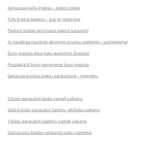
Geriausias kačių kraikas – kokios rūšies
Tofu kraikas katėms – kuo jis ypatingas
Perkant prekes gyvūnams galima sutaupyti
Ar naudinga naudotis akcijomis gyvūnų prekėmis – pastebėjimai
Šunų maistas daro įtaką augintinio išvaizdai
Produktai iš kurių gaminamas šunų maistas
Geriausia gyvūnų prekių parduotuvė – internetu
5 būdų panaudoti lauko namelį vaikams
2026 6 būdų panaudoti žaidimų aikšteles vaikams
7 būdų panaudoti žaidimų namelį vaikams
Dažniausios klaidos renkantis vaikų namelius