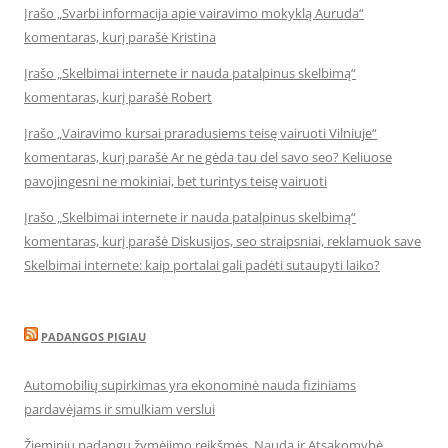
Įrašo „Svarbi informacija apie vairavimo mokyklą Auruda“
komentaras, kurį parašė Kristina
Įrašo „Skelbimai internete ir nauda patalpinus skelbimą“
komentaras, kurį parašė Robert
Įrašo „Vairavimo kursai praradusiems teisę vairuoti Vilniuje“
komentaras, kurį parašė Ar ne gėda tau del savo seo? Keliuose
pavojingesni ne mokiniai, bet turintys teisę vairuoti
Įrašo „Skelbimai internete ir nauda patalpinus skelbimą“
komentaras, kurį parašė Diskusijos, seo straipsniai, reklamuok save
Skelbimai internete: kaip portalai gali padėti sutaupyti laiko?
PADANGOS PIGIAU
Automobilių supirkimas yra ekonominė nauda fiziniams
pardavėjams ir smulkiam verslui
Žieminių padangų žymėjimo reikšmės, Nauda ir Atsakomybė