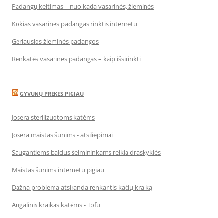
Padangų keitimas – nuo kada vasarinės, žieminės
Kokias vasarines padangas rinktis internetu
Geriausios žieminės padangos
Renkatės vasarines padangas – kaip išsirinkti
GYVŪNŲ PREKĖS PIGIAU
Josera sterilizuotoms katėms
Josera maistas šunims - atsiliepimai
Saugantiems baldus šeimininkams reikia draskyklės
Maistas šunims internetu pigiau
Dažna problema atsiranda renkantis kačių kraiką
Augalinis kraikas katėms - Tofu