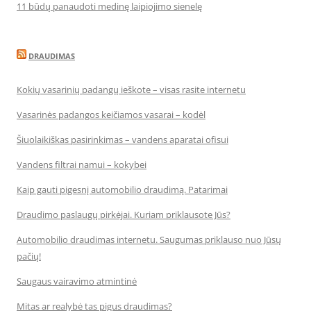
11 būdų panaudoti medinę laipiojimo sienelę
DRAUDIMAS
Kokių vasarinių padangų ieškote – visas rasite internetu
Vasarinės padangos keičiamos vasarai – kodėl
Šiuolaikiškas pasirinkimas – vandens aparatai ofisui
Vandens filtrai namui – kokybei
Kaip gauti pigesnį automobilio draudimą. Patarimai
Draudimo paslaugų pirkėjai. Kuriam priklausote Jūs?
Automobilio draudimas internetu. Saugumas priklauso nuo Jūsų
pačių!
Saugaus vairavimo atmintinė
Mitas ar realybė tas pigus draudimas?