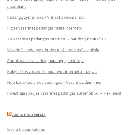
naudojant
Padangų žymėjimas – Viskas ką reikia žinoti
Pigias vasarines padangas rasite internetu
Tik vasarinės padangos internetu – naudotų nepirkčiau
Vasarinės padangos, kurios mažiausiai teršia aplinką
Populiariausi vasarinių padangų gamintojai
Kokybiškos vasarinės padangos internetu – pigiau
Nuo kada keičiamos padangos – Vasarinės, Žieminės
Investicija į naujas vasarines padangas automobiliui – kiek išleisti
AUGINTINIU PREKES
Josera Classic katėms