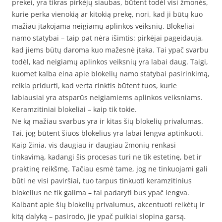
prekei, yra tikras pirkėjų siaubas, būtent todėl visi žmonės,
kurie perka vienokią ar kitokią prekę, nori, kad ji būtų kuo
mažiau įtakojama neigiamų aplinkos veiksnių. Blokeliai
namo statybai – taip pat nėra išimtis: pirkėjai pageidauja,
kad jiems būtų daroma kuo mažesnė įtaka. Tai ypač svarbu
todėl, kad neigiamų aplinkos veiksnių yra labai daug. Taigi,
kuomet kalba eina apie blokelių namo statybai pasirinkimą,
reikia pridurti, kad verta rinktis būtent tuos, kurie
labiausiai yra atsparūs neigiamiems aplinkos veiksniams.
Keramzitiniai blokeliai – kaip tik tokie.
Ne ką mažiau svarbus yra ir kitas šių blokelių privalumas.
Tai, jog būtent šiuos blokelius yra labai lengva aptinkuoti.
Kaip žinia, vis daugiau ir daugiau žmonių renkasi
tinkavimą, kadangi šis procesas turi ne tik estetinę, bet ir
praktinę reikšmę. Tačiau esmė tame, jog ne tinkuojami gali
būti ne visi paviršiai, tuo tarpus tinkuoti keramzitinius
blokelius ne tik galima – tai padaryti bus ypač lengva.
Kalbant apie šių blokelių privalumus, akcentuoti reikėtų ir
kitą dalyką – pasirodo, jie ypač puikiai slopina garsą.