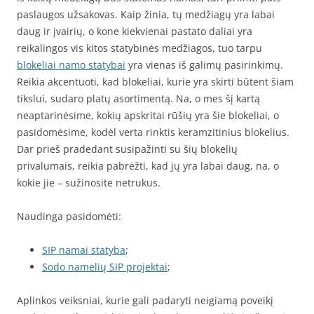
paslaugos užsakovas. Kaip žinia, tų medžiagų yra labai
daug ir įvairių, o kone kiekvienai pastato daliai yra
reikalingos vis kitos statybinės medžiagos, tuo tarpu
blokeliai namo statybai
yra vienas iš galimų pasirinkimų.
Reikia akcentuoti, kad blokeliai, kurie yra skirti būtent šiam
tikslui, sudaro platų asortimentą. Na, o mes šį kartą
neaptarinėsime, kokių apskritai rūšių yra šie blokeliai, o
pasidomėsime, kodėl verta rinktis keramzitinius blokelius.
Dar prieš pradedant susipažinti su šių blokelių
privalumais, reikia pabrėžti, kad jų yra labai daug, na, o
kokie jie – sužinosite netrukus.
Naudinga pasidomėti:
SIP namai statyba
;
Sodo namelių SIP projektai
;
Aplinkos veiksniai, kurie gali padaryti neigiamą poveikį