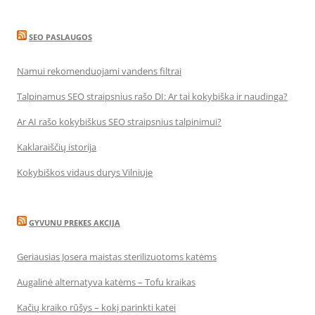
SEO PASLAUGOS
Namui rekomenduojami vandens filtrai
Talpinamus SEO straipsnius rašo DI: Ar tai kokybiška ir naudinga?
Ar AI rašo kokybiškus SEO straipsnius talpinimui?
Kaklaraiščių istorija
Kokybiškos vidaus durys Vilniuje
GYVUNU PREKES AKCIJA
Geriausias Josera maistas sterilizuotoms katėms
Augalinė alternatyva katėms – Tofu kraikas
Kačių kraiko rūšys – kokį parinkti katei