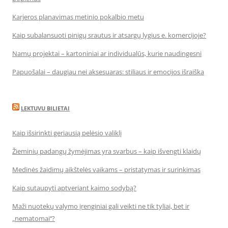
Karjeros planavimas metinio pokalbio metu
Kaip subalansuoti pinigų srautus ir atsargų lygius e. komercijoje?
Namų projektai – kartoniniai ar individualūs, kurie naudingesni
Papuošalai – daugiau nei aksesuaras: stiliaus ir emocijos išraiška
LEKTUVU BILIETAI
Kaip išsirinkti geriausią pelėsio valiklį
Žieminių padangų žymėjimas yra svarbus – kaip išvengti klaidų
Medinės žaidimų aikštelės vaikams – pristatymas ir surinkimas
Kaip sutaupyti aptveriant kaimo sodybą?
Maži nuotekų valymo įrenginiai gali veikti ne tik tyliai, bet ir
„nematomai‘‘?