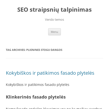
Skip
to
SEO straipsnių talpinimas
content
Verslo temos
Menu
TAG ARCHIVES:
PLIENINES STOGU DANGOS
Kokybiškos ir patikimos fasado plytelės
Kokybiškos ir patikimos fasado plytelės
Klinkerinės fasado plytelės
Namo fasado apdailos klausimas yra ne ką mažiau svarbus,