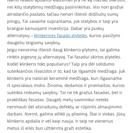
nei kitų statybinių medžiagų pasirinkimas. Visi nori gražiai
atrodančio pastato, tačiau nenori išleisti didžiulių sumų
pinigų. Tai savaime suprantama, juk statybos ir taip yra
brangiai kainuojanti investicija. Dabar yra puikių
alternatyvų –
klinkerinės fasado plytelės
, kurios pasižymi
daugeliu teigiamų savybių.
Jeigu nenorima išleisti daug klinkerio plytoms, tai galima
rinktis pigesnę jų alternatyvą. Tai fasadui skirtos plytelės.
Kodėl klinkeris toks populiarus? Taip yra dėl solidumo
suteikiančios išvaizdos ir to, kad tai ilgaamžė medžiaga. Juk
klinkeris yra natūrali keraminė medžiaga, kuri išgaunama
iš specialaus molio. Žinoma, dedamos ir priemaišos, kurios
suteikia reikiamų savybių. Tai ne tik gražus fasadas, bet ir
praktiškas fasadas. Daugelį metų savininkui neteks
nerimauti dėl atsiradusių defektų ar rūpintis atnaujinimo
darbais. Norint, galima atlikti jų plovimą. Štai ir viskas. Jūsų
klinkerio apdaila ir vėl kaip nauja. Ir taip ne vienerius
metus iš eilės bus užtikrinta graži estetika.