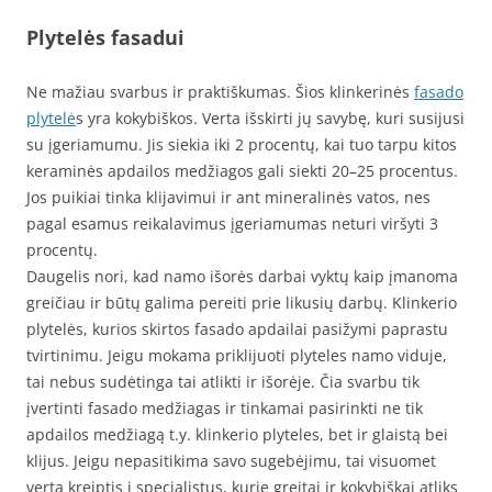
Plytelės fasadui
Ne mažiau svarbus ir praktiškumas. Šios klinkerinės
fasado
plytelė
s yra kokybiškos. Verta išskirti jų savybę, kuri susijusi
su įgeriamumu. Jis siekia iki 2 procentų, kai tuo tarpu kitos
keraminės apdailos medžiagos gali siekti 20–25 procentus.
Jos puikiai tinka klijavimui ir ant mineralinės vatos, nes
pagal esamus reikalavimus įgeriamumas neturi viršyti 3
procentų.
Daugelis nori, kad namo išorės darbai vyktų kaip įmanoma
greičiau ir būtų galima pereiti prie likusių darbų. Klinkerio
plytelės, kurios skirtos fasado apdailai pasižymi paprastu
tvirtinimu. Jeigu mokama priklijuoti plyteles namo viduje,
tai nebus sudėtinga tai atlikti ir išorėje. Čia svarbu tik
įvertinti fasado medžiagas ir tinkamai pasirinkti ne tik
apdailos medžiagą t.y. klinkerio plyteles, bet ir glaistą bei
klijus. Jeigu nepasitikima savo sugebėjimu, tai visuomet
verta kreiptis į specialistus, kurie greitai ir kokybiškai atliks