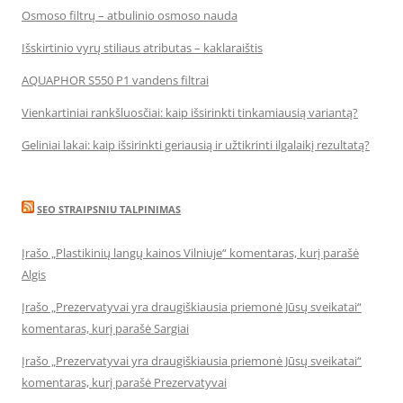
Osmoso filtrų – atbulinio osmoso nauda
Išskirtinio vyrų stiliaus atributas – kaklaraištis
AQUAPHOR S550 P1 vandens filtrai
Vienkartiniai rankšluosčiai: kaip išsirinkti tinkamiausią variantą?
Geliniai lakai: kaip išsirinkti geriausią ir užtikrinti ilgalaikį rezultatą?
SEO STRAIPSNIU TALPINIMAS
Įrašo „Plastikinių langų kainos Vilniuje“ komentaras, kurį parašė
Algis
Įrašo „Prezervatyvai yra draugiškiausia priemonė Jūsų sveikatai“
komentaras, kurį parašė Sargiai
Įrašo „Prezervatyvai yra draugiškiausia priemonė Jūsų sveikatai“
komentaras, kurį parašė Prezervatyvai