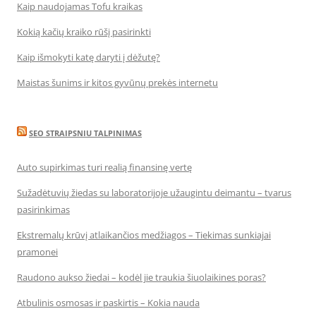
Kaip naudojamas Tofu kraikas
Kokią kačių kraiko rūšį pasirinkti
Kaip išmokyti katę daryti į dėžutę?
Maistas šunims ir kitos gyvūnų prekės internetu
SEO STRAIPSNIU TALPINIMAS
Auto supirkimas turi realią finansinę vertę
Sužadėtuvių žiedas su laboratorijoje užaugintu deimantu – tvarus
pasirinkimas
Ekstremalų krūvį atlaikančios medžiagos – Tiekimas sunkiajai
pramonei
Raudono aukso žiedai – kodėl jie traukia šiuolaikines poras?
Atbulinis osmosas ir paskirtis – Kokia nauda