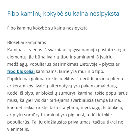
Fibo kaminų kokybė su kaina nesipyksta
Fibo kaminų kokybė su kaina nesipyksta
Blokeliai kaminams
Kaminas – vienas iš svarbiausių gyvenamojo pastato stogo
elementų. Jie būna įvairių tipų ir gaminami iš įvairių
medžiagų. Populiarus pasirinkimas Lietuvoje – plytos ar
fibo blokeliai
kaminams, kurie yra mūrinio tipo.
Papildomai galima rinktis įdėklus iš nerūdijančiojo plieno
ar keramikos. Įvairių alternatyvų yra pakankamai daug.
Kodėl iš plytų ar blokelių sumūryti kaminai tokie populiarūs
mūsų šalyje? Vis dar pirkėjams svarbiausia tampa kaina,
kuomet reikia rinktis tarp statybinių medžiagų. Iš blokelių
ar plytų sumūryti kaminai yra pigiausi, todėl ir tokie
populiarūs. Tai jų didžiausias privalumas, tačiau tikrai ne
vienintelis.