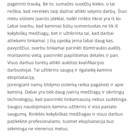
pagerinti trauką. Be to, sumažės suodžių kiekis, o tai
reiškia, kad nereikės taip dažnai atlikti valymo darbų. Šiuo
metu siūlomi įvairūs įdėklai, todėl rinktis tikrai yra iš ko.
Labai svarbu, kad kaminas būtų sumontuotas ne tik iš
kokybiškų medžiagų, bet ir užtikrinta tai, kad darbai
atliekami tinkamai. Į šią sąvoką įeina labai daug kas,
pavyzdžiui, svarbu tinkamai parinkti dūmtraukio aukštį,
montavimo vietą, pasirinkti papildomas detales ir pan.
Visus darbus turėtų atlikti aukštos kvalifikacijos
darbuotojai. Tai užtikrins saugią ir ilgalaikę kamino
eksploataciją.
Įsirengiant namų šildymo sistemą reikia pagalvoti ir apie
kaminą. Dabar yra tiek daug įvairių medžiagų ir skirtingų
technologijų, kad pasirinkti tinkamiausią nebus sudėtinga.
Saugus naudojimasis kaminu užtikrins ir viso pastato
saugumą. Rinkitės kokybiškas medžiagas ir visus darbus
patikėkite profesionalams, tuomet eksploatacija bus
sėkminga ne vienerius metus.