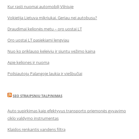
Kur rasti nuomai automobilį Vilniuje
Vokietija Lietuva mikriukai. Geriau nei autobusu?
Draudimai kelionės metu – oro uostai LT
Oro uostai LT pasiekiami lengviau
Nuo ko priklauso keleivių ir siuntų vežimo kaina
Apie keliones ir nuomą
Poilsiautojų Palangoje laukia ir viešbučiai
SEO STRAIPSNIU TALPINIMAS
Auto supirkimas kaip efektyvus transporto priemonės gyvavimo
ciklo valdymo instrumentas
Klaidos renkantis vandens filtrą