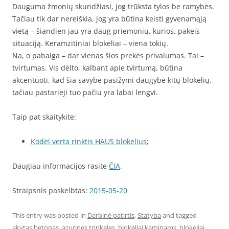
Dauguma žmonių skundžiasi, jog trūksta tylos be ramybės.
Tačiau tik dar nereiškia, jog yra būtina keisti gyvenamąją
vietą – šiandien jau yra daug priemonių, kurios, pakeis
situaciją. Keramzitiniai blokeliai – viena tokių.
Na, o pabaiga – dar vienas šios prekės privalumas. Tai –
tvirtumas. Vis dėlto, kalbant apie tvirtumą, būtina
akcentuoti, kad šia savybe pasižymi daugybė kitų blokelių,
tačiau pastarieji tuo pačiu yra labai lengvi.
Taip pat skaitykite:
Kodėl verta rinktis HAUS blokelius
;
Daugiau informacijos rasite
ČIA
.
Straipsnis paskelbtas:
2015-05-20
This entry was posted in
Darbinė patirtis
,
Statyba
and tagged
akytas betonas
,
azurines trinkeles
,
blokeliai kaminams
,
blokeliai