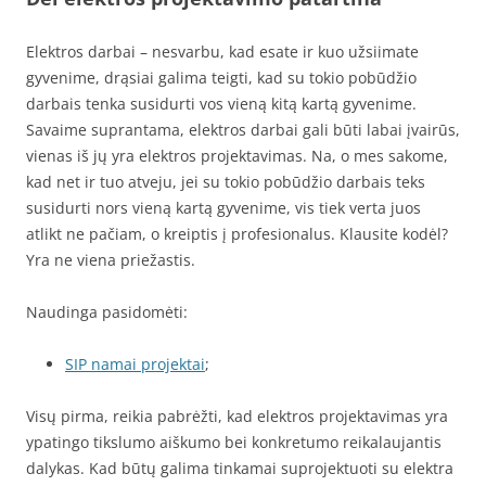
Elektros darbai – nesvarbu, kad esate ir kuo užsiimate
gyvenime, drąsiai galima teigti, kad su tokio pobūdžio
darbais tenka susidurti vos vieną kitą kartą gyvenime.
Savaime suprantama, elektros darbai gali būti labai įvairūs,
vienas iš jų yra elektros projektavimas. Na, o mes sakome,
kad net ir tuo atveju, jei su tokio pobūdžio darbais teks
susidurti nors vieną kartą gyvenime, vis tiek verta juos
atlikt ne pačiam, o kreiptis į profesionalus. Klausite kodėl?
Yra ne viena priežastis.
Naudinga pasidomėti:
SIP namai projektai
;
Visų pirma, reikia pabrėžti, kad elektros projektavimas yra
ypatingo tikslumo aiškumo bei konkretumo reikalaujantis
dalykas. Kad būtų galima tinkamai suprojektuoti su elektra