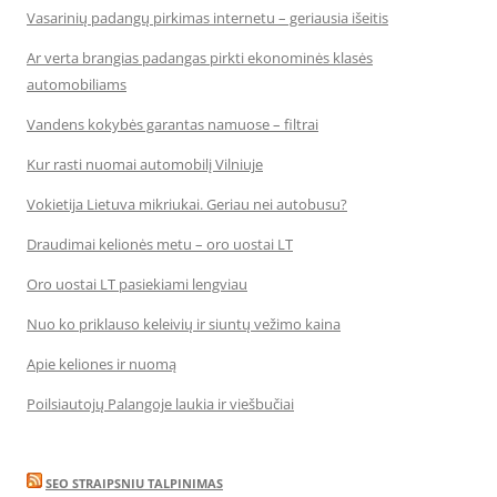
Vasarinių padangų pirkimas internetu – geriausia išeitis
Ar verta brangias padangas pirkti ekonominės klasės
automobiliams
Vandens kokybės garantas namuose – filtrai
Kur rasti nuomai automobilį Vilniuje
Vokietija Lietuva mikriukai. Geriau nei autobusu?
Draudimai kelionės metu – oro uostai LT
Oro uostai LT pasiekiami lengviau
Nuo ko priklauso keleivių ir siuntų vežimo kaina
Apie keliones ir nuomą
Poilsiautojų Palangoje laukia ir viešbučiai
SEO STRAIPSNIU TALPINIMAS