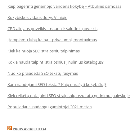
Kaip pagerinti geriamojo vandens kokybę – Atbulinis osmosas
Kokybiškos vidaus durys Vilniuje
CBD aliejaus poveikis – nauda ir šalutinis poveikis
Įtempiamų lubų kaina – privalumai, montavimas
Kiek kainuoja SEO straipsnių talpinimas
Kokia nauda talpinti straipsnius į nulinius katalogus?
Nuo ko prasideda SEO tekstų rašymas
Kam naudojami SEO tekstai? Kaip parašyti kokybišką?
Kiek reikėtų patalpinti SEO straipsnių rezultatų gerinimui paieškoje
Populiariausi padangų gamintojai 2021 metais
PIGUS AVIABILIETAI