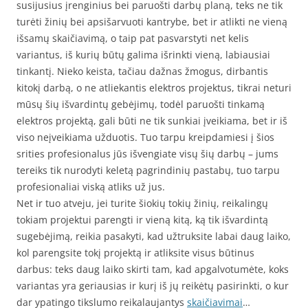
susijusius įrenginius bei paruošti darbų planą, teks ne tik
turėti žinių bei apsišarvuoti kantrybe, bet ir atlikti ne vieną
išsamų skaičiavimą, o taip pat pasvarstyti net kelis
variantus, iš kurių būtų galima išrinkti vieną, labiausiai
tinkantį. Nieko keista, tačiau dažnas žmogus, dirbantis
kitokį darbą, o ne atliekantis elektros projektus, tikrai neturi
mūsų šių išvardintų gebėjimų, todėl paruošti tinkamą
elektros projektą, gali būti ne tik sunkiai įveikiama, bet ir iš
viso neįveikiama užduotis. Tuo tarpu kreipdamiesi į šios
srities profesionalus jūs išvengiate visų šių darbų – jums
tereiks tik nurodyti keletą pagrindinių pastabų, tuo tarpu
profesionaliai viską atliks už jus.
Net ir tuo atveju, jei turite šiokių tokių žinių, reikalingų
tokiam projektui parengti ir vieną kitą, ką tik išvardintą
sugebėjimą, reikia pasakyti, kad užtruksite labai daug laiko,
kol parengsite tokį projektą ir atliksite visus būtinus
darbus: teks daug laiko skirti tam, kad apgalvotumėte, koks
variantas yra geriausias ir kurį iš jų reikėtų pasirinkti, o kur
dar ypatingo tikslumo reikalaujantys
skaičiavimai
…