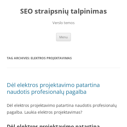
Skip
to
SEO straipsnių talpinimas
content
Verslo temos
Menu
TAG ARCHIVES:
ELEKTROS PROJEKTAVIMAS
Dėl elektros projektavimo patartina
naudotis profesionalų pagalba
Dėl elektros projektavimo patartina naudotis profesionalų
pagalba. Laukia elektros projektavimas?
Dėl elektros projektavimo patartina