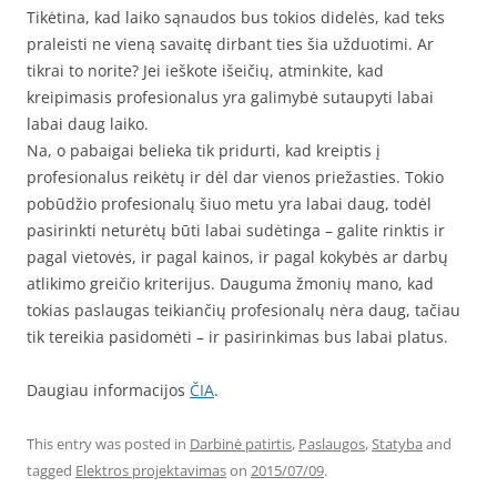
Tikėtina, kad laiko sąnaudos bus tokios didelės, kad teks
praleisti ne vieną savaitę dirbant ties šia užduotimi. Ar
tikrai to norite? Jei ieškote išeičių, atminkite, kad
kreipimasis profesionalus yra galimybė sutaupyti labai
labai daug laiko.
Na, o pabaigai belieka tik pridurti, kad kreiptis į
profesionalus reikėtų ir dėl dar vienos priežasties. Tokio
pobūdžio profesionalų šiuo metu yra labai daug, todėl
pasirinkti neturėtų būti labai sudėtinga – galite rinktis ir
pagal vietovės, ir pagal kainos, ir pagal kokybės ar darbų
atlikimo greičio kriterijus. Dauguma žmonių mano, kad
tokias paslaugas teikiančių profesionalų nėra daug, tačiau
tik tereikia pasidomėti – ir pasirinkimas bus labai platus.
Daugiau informacijos
ČIA
.
This entry was posted in
Darbinė patirtis
,
Paslaugos
,
Statyba
and
tagged
Elektros projektavimas
on
2015/07/09
.