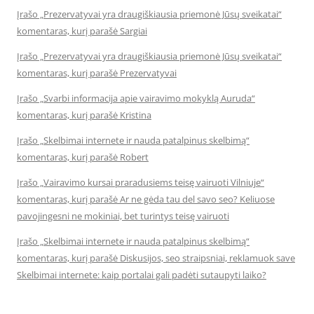
Įrašo „Prezervatyvai yra draugiškiausia priemonė Jūsų sveikatai“
komentaras, kurį parašė Sargiai
Įrašo „Prezervatyvai yra draugiškiausia priemonė Jūsų sveikatai“
komentaras, kurį parašė Prezervatyvai
Įrašo „Svarbi informacija apie vairavimo mokyklą Auruda“
komentaras, kurį parašė Kristina
Įrašo „Skelbimai internete ir nauda patalpinus skelbimą“
komentaras, kurį parašė Robert
Įrašo „Vairavimo kursai praradusiems teisę vairuoti Vilniuje“
komentaras, kurį parašė Ar ne gėda tau del savo seo? Keliuose
pavojingesni ne mokiniai, bet turintys teisę vairuoti
Įrašo „Skelbimai internete ir nauda patalpinus skelbimą“
komentaras, kurį parašė Diskusijos, seo straipsniai, reklamuok save
Skelbimai internete: kaip portalai gali padėti sutaupyti laiko?