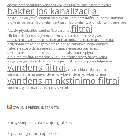
akytas betonas
atlieka vandens kokybes tyrimus
azurines trinkeles
bakterijos kanalizacijai
bakterijos valymo įrenginiams
blokeliai kaminams
blokeliai namo statybai
blokeliai pamatams
blokeliai pertvaroms
blokeliai tvoroms
brita filtrai
cerpes
filtrai
fasado plyteles
fibo kaminai
fibo saramos
klinkerinės fasado plytelės
klinkerio plytelės
klinkerio plytos
mechaniniai vandens filtrai
pamatiniai blokai kaina
pamatu blokeliai
prilydoma stogo danga
pvc stogo danga kaina
pvc stogo dangos
rulonine stogo danga
seo
seo optimizavimas
seo paslaugos
seo straipsniu talpinimas
sienu blokeliai
silikatine plyta
skalbimo mašinų remontas Vilniuje
skardine stogo danga kaina
stogo danga classic
stogo dangos pasirinkimas
straipsniu talpinimas
vandens filtrai
vandens filtrai atsiliepimai
vandens filtrai namui
vandens kokybė
vandens kokybės tyrimai
vandens minkstinimo filtrai
vandens tyrimas
ventiliaciniai blokeliai
GYVUNU PREKES INTERNETU
Kačių skiepai – vakcinacijos grafikas
Ką naudinga žinoti apie kates