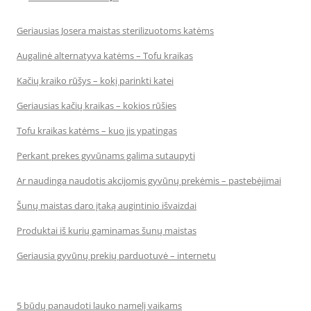
Geriausias Josera maistas sterilizuotoms katėms
Augalinė alternatyva katėms – Tofu kraikas
Kačių kraiko rūšys – kokį parinkti katei
Geriausias kačių kraikas – kokios rūšies
Tofu kraikas katėms – kuo jis ypatingas
Perkant prekes gyvūnams galima sutaupyti
Ar naudinga naudotis akcijomis gyvūnų prekėmis – pastebėjimai
Šunų maistas daro įtaką augintinio išvaizdai
Produktai iš kurių gaminamas šunų maistas
Geriausia gyvūnų prekių parduotuvė – internetu
5 būdų panaudoti lauko namelį vaikams