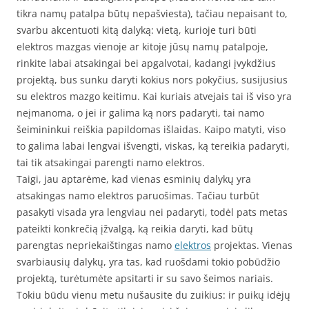
tikra namų patalpa būtų nepašviesta), tačiau nepaisant to,
svarbu akcentuoti kitą dalyką: vietą, kurioje turi būti
elektros mazgas vienoje ar kitoje jūsų namų patalpoje,
rinkite labai atsakingai bei apgalvotai, kadangi įvykdžius
projektą, bus sunku daryti kokius nors pokyčius, susijusius
su elektros mazgo keitimu. Kai kuriais atvejais tai iš viso yra
neįmanoma, o jei ir galima ką nors padaryti, tai namo
šeimininkui reiškia papildomas išlaidas. Kaipo matyti, viso
to galima labai lengvai išvengti, viskas, ką tereikia padaryti,
tai tik atsakingai parengti namo elektros.
Taigi, jau aptarėme, kad vienas esminių dalykų yra
atsakingas namo elektros paruošimas. Tačiau turbūt
pasakyti visada yra lengviau nei padaryti, todėl pats metas
pateikti konkrečią įžvalgą, ką reikia daryti, kad būtų
parengtas nepriekaištingas namo
elektros
projektas. Vienas
svarbiausių dalykų, yra tas, kad ruošdami tokio pobūdžio
projektą, turėtumėte apsitarti ir su savo šeimos nariais.
Tokiu būdu vienu metu nušausite du zuikius: ir puikų idėjų