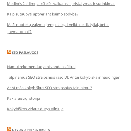
Medinės žaidimų aikštelės vaikams – pristatymas ir surinkimas
Kaip sutaupyti aptveriant kaimo sodybą?
Maži nuotekų valymo įrenginiai gali veikti ne tik tyliai, bet ir
„nematomai‘‘?
SEO PASLAUGOS
Namui rekomenduojami vandens filtrai
Talpinamus SEO straipsnius rašo DI: Ar tai kokybiška ir naudinga?
Ar AI rašo kokybiškus SEO straipsnius talpinimui?
Kaklaraiščių istorija
Kokybiškos vidaus durys Vilniuje
GYVUNU PREKES AKCIJA