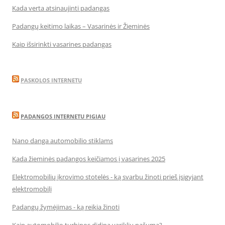
Kada verta atsinaujinti padangas
Padangų keitimo laikas – Vasarinės ir Žieminės
Kaip išsirinkti vasarines padangas
PASKOLOS INTERNETU
PADANGOS INTERNETU PIGIAU
Nano danga automobilio stiklams
Kada žieminės padangos keičiamos į vasarines 2025
Elektromobilių įkrovimo stotelės - ką svarbu žinoti prieš įsigyjant
elektromobilį
Padangų žymėjimas - ką reikia žinoti