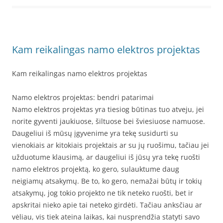
Kam reikalingas namo elektros projektas
Kam reikalingas namo elektros projektas
Namo elektros projektas: bendri patarimai
Namo elektros projektas yra tiesiog būtinas tuo atveju, jei
norite gyventi jaukiuose, šiltuose bei šviesiuose namuose.
Daugeliui iš mūsų įgyvenime yra tekę susidurti su
vienokiais ar kitokiais projektais ar su jų ruošimu, tačiau jei
užduotume klausimą, ar daugeliui iš jūsų yra tekę ruošti
namo elektros projektą, ko gero, sulauktume daug
neigiamų atsakymų. Be to, ko gero, nemažai būtų ir tokių
atsakymų, jog tokio projekto ne tik neteko ruošti, bet ir
apskritai nieko apie tai neteko girdėti. Tačiau anksčiau ar
vėliau, vis tiek ateina laikas, kai nusprendžia statyti savo