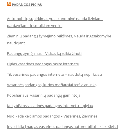
PADANGOS PIGIAU
Automobilių supirkimas yra ekonominė nauda fiziniams
pardavėjams ir smulkiam verslui
Žieminių padangų žymėjimo reikšmės, Nauda ir Atsakomybė
naudojant
Padangų žymėjimas – Viskas ką reikia žinoti
Pigias vasarines padangas rasite internetu
Tik vasarinės padangos internetu – naudotų nepirkčiau
Vasarinės padangos, kurios mažiausiai teršia aplinką
Populiariausi vasarinių padangų gamintojai
Kokybiškos vasarinės padangos internetu – pigiau
Nuo kada keičiamos padangos – Vasarinės, Žieminės
Investicija į naujas vasarines padangas automobiliui – kiek išleisti