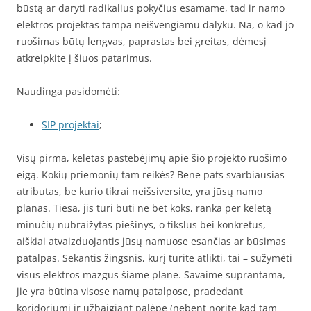
būstą ar daryti radikalius pokyčius esamame, tad ir namo
elektros projektas tampa neišvengiamu dalyku. Na, o kad jo
ruošimas būtų lengvas, paprastas bei greitas, dėmesį
atkreipkite į šiuos patarimus.
Naudinga pasidomėti:
SIP projektai
;
Visų pirma, keletas pastebėjimų apie šio projekto ruošimo
eigą. Kokių priemonių tam reikės? Bene pats svarbiausias
atributas, be kurio tikrai neišsiversite, yra jūsų namo
planas. Tiesa, jis turi būti ne bet koks, ranka per keletą
minučių nubraižytas piešinys, o tikslus bei konkretus,
aiškiai atvaizduojantis jūsų namuose esančias ar būsimas
patalpas. Sekantis žingsnis, kurį turite atlikti, tai – sužymėti
visus elektros mazgus šiame plane. Savaime suprantama,
jie yra būtina visose namų patalpose, pradedant
koridoriumi ir užbaigiant palėpe (nebent norite kad tam