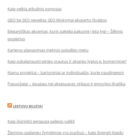
Kaip veikia atbulinis osmosas
GEO be SEO neveikia: SEO Mokymai eksperto įžvalgos
Elegantiškas akcentas, kuris pakelia pakuotę į kitą lygį – Šilkinis
popierius
Karjeros planavimas metinio pokalbio metu
Kaip subalansuoti pinigų srautus ir atsargų lygius e. komercijoje?
Namų projektai – kartoniniai ar individualūs, kurie naudingesni
Papuošalai – daugiau nei aksesuaras: stiliaus ir emocijos išraiška
LEKTUVU BILIETAI
Kaip išsirinkti geriausią pelėsio valiklį
Žieminių padangų žymėjimas yra svarbus – kaip išvengti klaidų