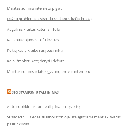
Maistas šunims internetu pigiau
Dažna problema atsiranda renkantis kačių kraiką
Augalinis kraikas katėms - Tofu
Kaip naudojamas Tofu kraikas
Kokią kačių kraiko rūšį pasirinkti
Kaip išmokyti katę daryti į dėžutę?
Maistas šunims ir kitos gyvūnų prekės internetu
SEO STRAIPSNIU TALPINIMAS
Auto supirkimas turi realią finansinę vertę
Sužadėtuvių žiedas su laboratorijoje užaugintu deimantu – tvarus
pasirinkimas