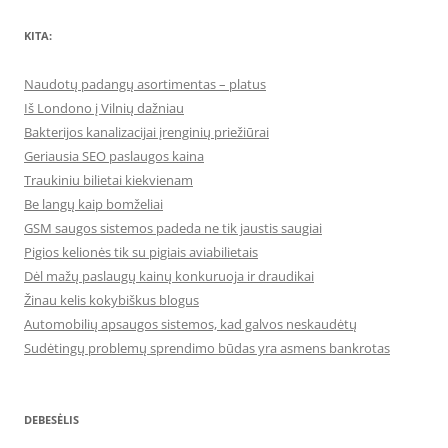
KITA:
Naudotų padangų asortimentas – platus
Iš Londono į Vilnių dažniau
Bakterijos kanalizacijai įrenginių priežiūrai
Geriausia SEO paslaugos kaina
Traukiniu bilietai kiekvienam
Be langų kaip bomželiai
GSM saugos sistemos padeda ne tik jaustis saugiai
Pigios kelionės tik su pigiais aviabilietais
Dėl mažų paslaugų kainų konkuruoja ir draudikai
Žinau kelis kokybiškus blogus
Automobilių apsaugos sistemos, kad galvos neskaudėtų
Sudėtingų problemų sprendimo būdas yra asmens bankrotas
DEBESĖLIS