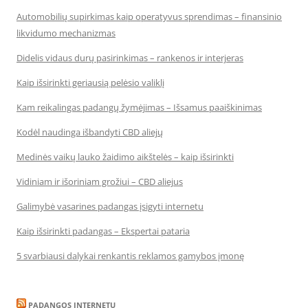
Automobilių supirkimas kaip operatyvus sprendimas – finansinio
likvidumo mechanizmas
Didelis vidaus durų pasirinkimas – rankenos ir interjeras
Kaip išsirinkti geriausią pelėsio valiklį
Kam reikalingas padangų žymėjimas – Išsamus paaiškinimas
Kodėl naudinga išbandyti CBD aliejų
Medinės vaikų lauko žaidimo aikštelės – kaip išsirinkti
Vidiniam ir išoriniam grožiui – CBD aliejus
Galimybė vasarines padangas įsigyti internetu
Kaip išsirinkti padangas – Ekspertai pataria
5 svarbiausi dalykai renkantis reklamos gamybos įmonę
PADANGOS INTERNETU