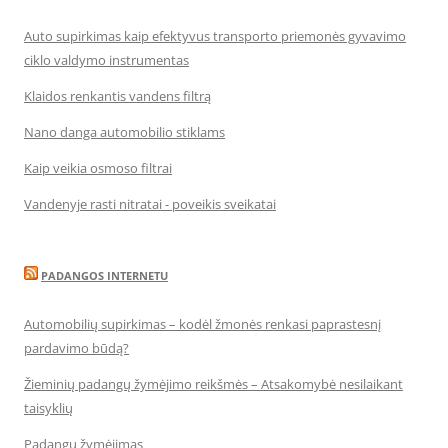
Auto supirkimas kaip efektyvus transporto priemonės gyvavimo
ciklo valdymo instrumentas
Klaidos renkantis vandens filtrą
Nano danga automobilio stiklams
Kaip veikia osmoso filtrai
Vandenyje rasti nitratai - poveikis sveikatai
PADANGOS INTERNETU
Automobilių supirkimas – kodėl žmonės renkasi paprastesnį
pardavimo būdą?
Žieminių padangų žymėjimo reikšmės – Atsakomybė nesilaikant
taisyklių
Padangų žymėjimas