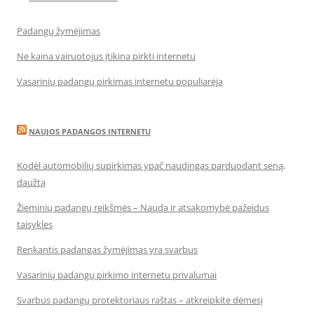
Padangų žymėjimas
Ne kaina vairuotojus įtikina pirkti internetu
Vasarinių padangų pirkimas internetu populiarėja
NAUJOS PADANGOS INTERNETU
Kodėl automobilių supirkimas ypač naudingas parduodant seną,
daužtą
Žieminių padangų reikšmės – Nauda ir atsakomybė pažeidus
taisykles
Renkantis padangas žymėjimas yra svarbus
Vasarinių padangų pirkimo internetu privalumai
Svarbus padangų protektoriaus raštas – atkreipkite dėmesį