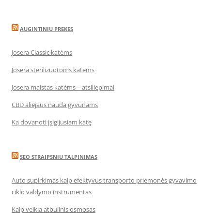
AUGINTINIU PREKES
Josera Classic katėms
Josera sterilizuotoms katėms
Josera maistas katėms – atsiliepimai
CBD aliejaus nauda gyvūnams
Ką dovanoti įsigijusiam katę
SEO STRAIPSNIU TALPINIMAS
Auto supirkimas kaip efektyvus transporto priemonės gyvavimo
ciklo valdymo instrumentas
Kaip veikia atbulinis osmosas