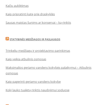
Kačių auklėjimas
Kaip pripratinti katę prie draskyklės
Sausas maistas šunims ar konservai – ką rinktis
STATYBINĖS MEDŽIAGOS IR PASLAUGOS
Trinkelių medžiagų ir projektavimo parinkimas
Kaip veikia atbulinis osmosas
Maksimalios geriamo vandens kokybės palaikymui – Atbulinis
osmosas
Kaip pagerinti geriamo vandens kokybę
Kokį lauko tualetą rinktis naudojimui soduose