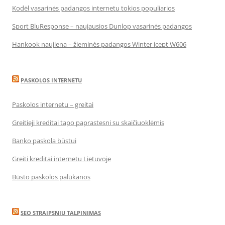
Kodėl vasarinės padangos internetu tokios populiarios
Sport BluResponse – naujausios Dunlop vasarinės padangos
Hankook naujiena – žieminės padangos Winter icept W606
PASKOLOS INTERNETU
Paskolos internetu – greitai
Greitieji kreditai tapo paprastesni su skaičiuoklėmis
Banko paskola būstui
Greiti kreditai internetu Lietuvoje
Būsto paskolos palūkanos
SEO STRAIPSNIU TALPINIMAS