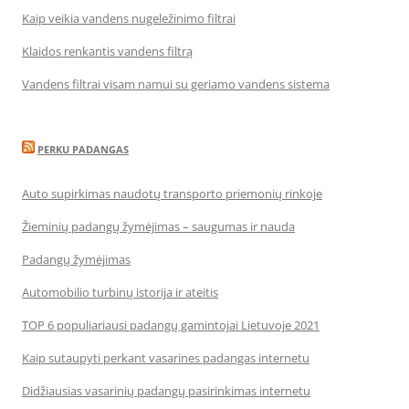
Kaip veikia vandens nugeležinimo filtrai
Klaidos renkantis vandens filtrą
Vandens filtrai visam namui su geriamo vandens sistema
PERKU PADANGAS
Auto supirkimas naudotų transporto priemonių rinkoje
Žieminių padangų žymėjimas – saugumas ir nauda
Padangų žymėjimas
Automobilio turbinų istorija ir ateitis
TOP 6 populiariausi padangų gamintojai Lietuvoje 2021
Kaip sutaupyti perkant vasarines padangas internetu
Didžiausias vasarinių padangų pasirinkimas internetu