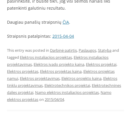
pasirinksite, ir būsite tikri, jog visi šeimos nariais liks
patenkinti galutiniu rezultatu.
Daugiau panašių straipsnių
ČIA
.
Straipsnis patalpintas:
2015-04-04
This entry was posted in
Darbinė patirtis
,
Paslaugos
,
Statyba
and
tagged
Elektros instaliacijos projektas
,
Elektros instaliacijos
projektavimas
,
Elektros ivado projekto kaina
,
Elektros projektai
,
Elektros projektas
,
Elektros projektas kaina
,
Elektros projektas
namui
,
Elektros projektavimas
,
Elektros projekto kaina
,
Elektros
tinklų projektavimas
,
Elektrotechnikos projektai
,
Elektrotechnines
dalies projektai
,
Namo elektros instaliacijos projektas
,
Namo
elektros projektas
on
2015/04/04
.