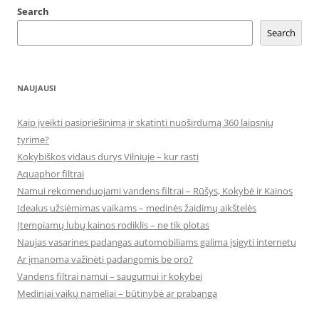
Search
Search
NAUJAUSI
Kaip įveikti pasipriešinimą ir skatinti nuoširdumą 360 laipsnių
tyrime?
Kokybiškos vidaus durys Vilniuje – kur rasti
Aquaphor filtrai
Namui rekomenduojami vandens filtrai – Rūšys, Kokybė ir Kainos
Idealus užsiėmimas vaikams – medinės žaidimų aikštelės
Įtempiamų lubų kainos rodiklis – ne tik plotas
Naujas vasarines padangas automobiliams galima įsigyti internetu
Ar įmanoma važinėti padangomis be oro?
Vandens filtrai namui – saugumui ir kokybei
Mediniai vaikų nameliai – būtinybė ar prabanga