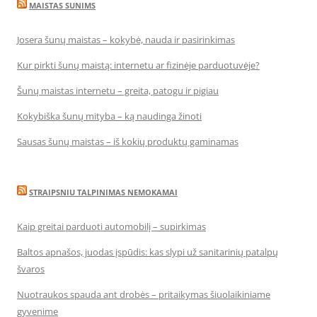
MAISTAS SUNIMS
Josera šunų maistas – kokybė, nauda ir pasirinkimas
Kur pirkti šunų maistą: internetu ar fizinėje parduotuvėje?
Šunų maistas internetu – greita, patogu ir pigiau
Kokybiška šunų mityba – ką naudinga žinoti
Sausas šunų maistas – iš kokių produktų gaminamas
STRAIPSNIU TALPINIMAS NEMOKAMAI
Kaip greitai parduoti automobilį – supirkimas
Baltos apnašos, juodas įspūdis: kas slypi už sanitarinių patalpų
švaros
Nuotraukos spauda ant drobės – pritaikymas šiuolaikiniame
gyvenime