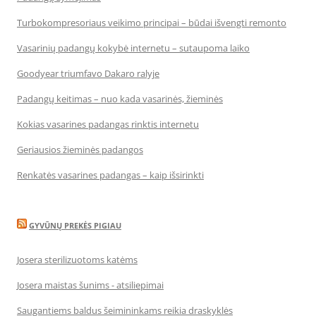
Turbokompresoriaus veikimo principai – būdai išvengti remonto
Vasarinių padangų kokybė internetu – sutaupoma laiko
Goodyear triumfavo Dakaro ralyje
Padangų keitimas – nuo kada vasarinės, žieminės
Kokias vasarines padangas rinktis internetu
Geriausios žieminės padangos
Renkatės vasarines padangas – kaip išsirinkti
GYVŪNŲ PREKĖS PIGIAU
Josera sterilizuotoms katėms
Josera maistas šunims - atsiliepimai
Saugantiems baldus šeimininkams reikia draskyklės