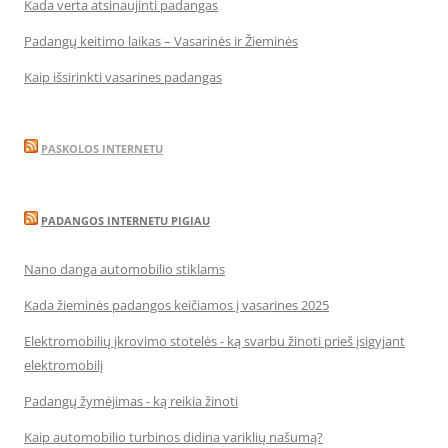
Kada verta atsinaujinti padangas
Padangų keitimo laikas – Vasarinės ir Žieminės
Kaip išsirinkti vasarines padangas
PASKOLOS INTERNETU
PADANGOS INTERNETU PIGIAU
Nano danga automobilio stiklams
Kada žieminės padangos keičiamos į vasarines 2025
Elektromobilių įkrovimo stotelės - ką svarbu žinoti prieš įsigyjant
elektromobilį
Padangų žymėjimas - ką reikia žinoti
Kaip automobilio turbinos didina variklių našumą?