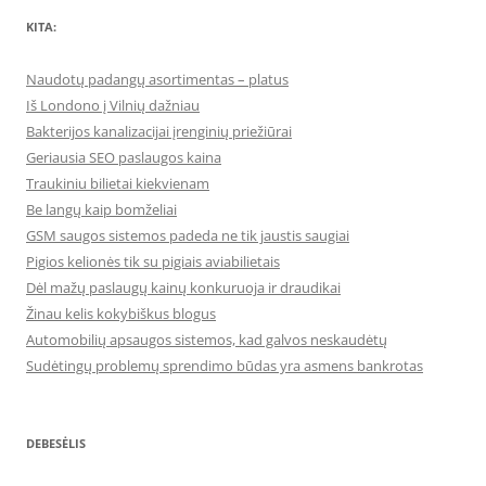
KITA:
Naudotų padangų asortimentas – platus
Iš Londono į Vilnių dažniau
Bakterijos kanalizacijai įrenginių priežiūrai
Geriausia SEO paslaugos kaina
Traukiniu bilietai kiekvienam
Be langų kaip bomželiai
GSM saugos sistemos padeda ne tik jaustis saugiai
Pigios kelionės tik su pigiais aviabilietais
Dėl mažų paslaugų kainų konkuruoja ir draudikai
Žinau kelis kokybiškus blogus
Automobilių apsaugos sistemos, kad galvos neskaudėtų
Sudėtingų problemų sprendimo būdas yra asmens bankrotas
DEBESĖLIS