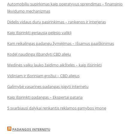
Automobilių supirkimas kaip operatyvus sprendimas – finansinio
likvidumo mechanizmas
Didelis vidaus durų pasirinkimas – rankenos ir interjeras
Kaip išsirinkti geriausią pelėsio valiklį
Kam reikalingas padangų žymėjimas – Išsamus paaiškinimas
Kodėl naudinga išbandyti CBD aliejų
Medinės vaikų lauko žaidimo aikštelės – kaip išsirinkti
Vidiniam ir išoriniam grožiui – CBD aliejus
Galimybė vasarines padangas įsigyti internetu
Kaip išsirinkti padangas – Ekspertai pataria
5 svarbiausi dalykai renkantis reklamos gamybos įmonę
PADANGOS INTERNETU