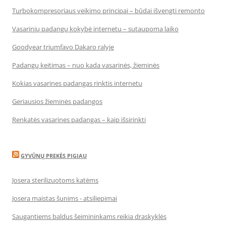
Turbokompresoriaus veikimo principai – būdai išvengti remonto
Vasarinių padangų kokybė internetu – sutaupoma laiko
Goodyear triumfavo Dakaro ralyje
Padangų keitimas – nuo kada vasarinės, žieminės
Kokias vasarines padangas rinktis internetu
Geriausios žieminės padangos
Renkatės vasarines padangas – kaip išsirinkti
GYVŪNŲ PREKĖS PIGIAU
Josera sterilizuotoms katėms
Josera maistas šunims - atsiliepimai
Saugantiems baldus šeimininkams reikia draskyklės