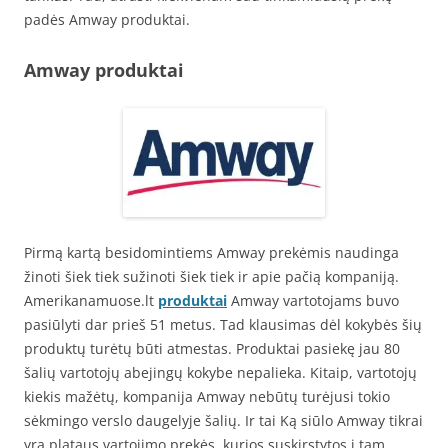
padės Amway produktai.
Amway produktai
Pirmą kartą besidomintiems Amway prekėmis naudinga
žinoti šiek tiek sužinoti šiek tiek ir apie pačią kompaniją.
Amerikanamuose.lt
produktai
Amway vartotojams buvo
pasiūlyti dar prieš 51 metus. Tad klausimas dėl kokybės šių
produktų turėtų būti atmestas. Produktai pasiekę jau 80
šalių vartotojų abejingų kokybe nepalieka. Kitaip, vartotojų
kiekis mažėtų, kompanija Amway nebūtų turėjusi tokio
sėkmingo verslo daugelyje šalių. Ir tai Ką siūlo Amway tikrai
yra plataus vartojimo prekės, kurios suskirstytos į tam