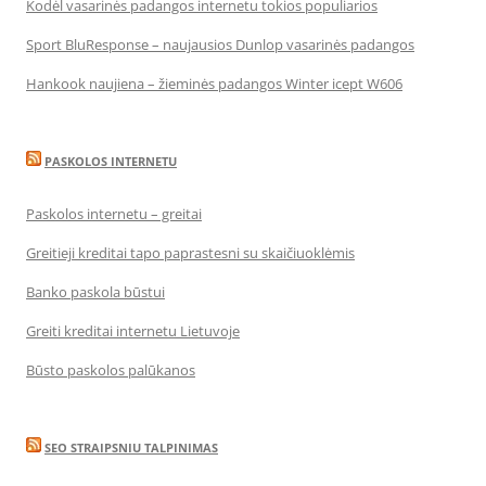
Kodėl vasarinės padangos internetu tokios populiarios
Sport BluResponse – naujausios Dunlop vasarinės padangos
Hankook naujiena – žieminės padangos Winter icept W606
PASKOLOS INTERNETU
Paskolos internetu – greitai
Greitieji kreditai tapo paprastesni su skaičiuoklėmis
Banko paskola būstui
Greiti kreditai internetu Lietuvoje
Būsto paskolos palūkanos
SEO STRAIPSNIU TALPINIMAS