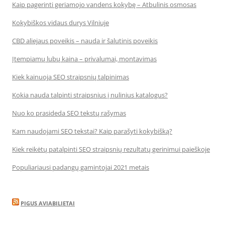
Kaip pagerinti geriamojo vandens kokybę – Atbulinis osmosas
Kokybiškos vidaus durys Vilniuje
CBD aliejaus poveikis – nauda ir šalutinis poveikis
Įtempiamų lubų kaina – privalumai, montavimas
Kiek kainuoja SEO straipsnių talpinimas
Kokia nauda talpinti straipsnius į nulinius katalogus?
Nuo ko prasideda SEO tekstų rašymas
Kam naudojami SEO tekstai? Kaip parašyti kokybišką?
Kiek reikėtų patalpinti SEO straipsnių rezultatų gerinimui paieškoje
Populiariausi padangų gamintojai 2021 metais
PIGUS AVIABILIETAI