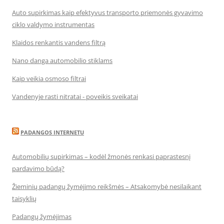
Auto supirkimas kaip efektyvus transporto priemonės gyvavimo
ciklo valdymo instrumentas
Klaidos renkantis vandens filtrą
Nano danga automobilio stiklams
Kaip veikia osmoso filtrai
Vandenyje rasti nitratai - poveikis sveikatai
PADANGOS INTERNETU
Automobilių supirkimas – kodėl žmonės renkasi paprastesnį
pardavimo būdą?
Žieminių padangų žymėjimo reikšmės – Atsakomybė nesilaikant
taisyklių
Padangų žymėjimas