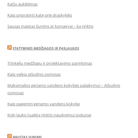
Kačių auklėjimas
Kaip pripratinti katę prie draskyklės
Sausas maistas šunims ar konservai – ką rinktis
STATYBINĖS MEDŽIAGOS IR PASLAUGOS
Trinkelių medžiagų ir projektavimo parinkimas
Kaip veikia atbulinis osmosas
Maksimalios geriamo vandens kokybės palaikymui – Atbulinis
osmosas
Kaip pagerinti geriamo vandens kokybę
Kokį lauko tualetą rinktis naudojimui soduose
MAISTAS SUNIMS