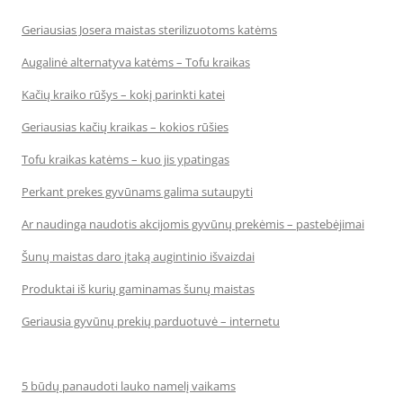
Geriausias Josera maistas sterilizuotoms katėms
Augalinė alternatyva katėms – Tofu kraikas
Kačių kraiko rūšys – kokį parinkti katei
Geriausias kačių kraikas – kokios rūšies
Tofu kraikas katėms – kuo jis ypatingas
Perkant prekes gyvūnams galima sutaupyti
Ar naudinga naudotis akcijomis gyvūnų prekėmis – pastebėjimai
Šunų maistas daro įtaką augintinio išvaizdai
Produktai iš kurių gaminamas šunų maistas
Geriausia gyvūnų prekių parduotuvė – internetu
5 būdų panaudoti lauko namelį vaikams