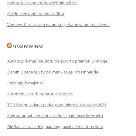
Kaip veikia vandens nugeležinimo filtrai
Klaidos renkantis vandens filtrą
Vandens filtrai visam namui su geriamo vandens sistema
PERKU PADANGAS
Auto supirkimas naudotų transporto priemonių rinkoje
Žieminių padangų žymėjimas – saugumas ir nauda
Padangų žymėjimas
Automobilio turbinų istorija ir ateitis
TOP 6 populiariausi padangų gamintojai Lietuvoje 2021
Kaip sutaupyti perkant vasarines padangas internetu
Didžiausias vasarinių padangų pasirinkimas internetu