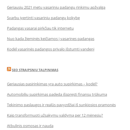
Geriausių 2021 metų vasarinių padangų rinkimų apžvalga
Svarbu įvertinti vasarinių padangų kokybę
Padangas vasarai pirkčiau tik internetu
Nuo kada žieminės keičiamos į vasarines padangas
Kodėl vasarinės padangos privalo išstumti vandenį
SEO STRAIPSNIU TALPINIMAS
Geriausias pasirinkimas yra auto supirkimas – kodėl?
Automobilių supirkimas padeda išspręsti finansų trūkumą
Tekinimo paslaugos ir realūs pavyzdžiai iš sunkiosios pramonės
Kaip transformuoti užsakymų valdymą per 12 mėnesių?
Atbulinis osmosas ir nauda