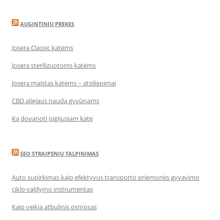
AUGINTINIU PREKES
Josera Classic katėms
Josera sterilizuotoms katėms
Josera maistas katėms – atsiliepimai
CBD aliejaus nauda gyvūnams
Ką dovanoti įsigijusiam katę
SEO STRAIPSNIU TALPINIMAS
Auto supirkimas kaip efektyvus transporto priemonės gyvavimo
ciklo valdymo instrumentas
Kaip veikia atbulinis osmosas