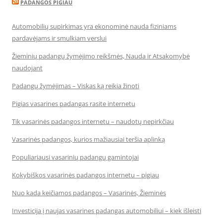
PADANGOS PIGIAU
Automobilių supirkimas yra ekonominė nauda fiziniams
pardavėjams ir smulkiam verslui
Žieminių padangų žymėjimo reikšmės, Nauda ir Atsakomybė
naudojant
Padangų žymėjimas – Viskas ką reikia žinoti
Pigias vasarines padangas rasite internetu
Tik vasarinės padangos internetu – naudotų nepirkčiau
Vasarinės padangos, kurios mažiausiai teršia aplinką
Populiariausi vasarinių padangų gamintojai
Kokybiškos vasarinės padangos internetu – pigiau
Nuo kada keičiamos padangos – Vasarinės, Žieminės
Investicija į naujas vasarines padangas automobiliui – kiek išleisti