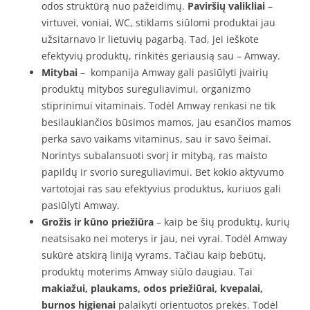
odos struktūrą nuo pažeidimų.
Paviršių valikliai
–
virtuvei, voniai, WC, stiklams siūlomi produktai jau
užsitarnavo ir lietuvių pagarbą. Tad, jei ieškote
efektyvių produktų, rinkitės geriausią sau – Amway.
Mitybai
– kompanija Amway gali pasiūlyti įvairių
produktų mitybos sureguliavimui, organizmo
stiprinimui vitaminais. Todėl Amway renkasi ne tik
besilaukiančios būsimos mamos, jau esančios mamos
perka savo vaikams vitaminus, sau ir savo šeimai.
Norintys subalansuoti svorį ir mitybą, ras maisto
papildų ir svorio sureguliavimui. Bet kokio aktyvumo
vartotojai ras sau efektyvius produktus, kuriuos gali
pasiūlyti Amway.
Grožis ir kūno priežiūra
– kaip be šių produktų, kurių
neatsisako nei moterys ir jau, nei vyrai. Todėl Amway
sukūrė atskirą liniją vyrams. Tačiau kaip bebūtų,
produktų moterims Amway siūlo daugiau. Tai
makiažui, plaukams, odos priežiūrai, kvepalai,
burnos higienai
palaikyti orientuotos prekės. Todėl