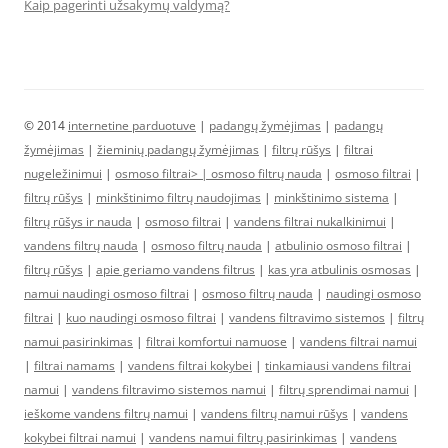
Kaip pagerinti užsakymų valdymą?
© 2014
internetine parduotuve
|
padangų žymėjimas
|
padangų
žymėjimas
|
žieminių padangų žymėjimas
|
filtrų rūšys
|
filtrai
nugeležinimui
|
osmoso filtrai> |
osmoso filtrų nauda
|
osmoso filtrai
|
filtrų rūšys
|
minkštinimo filtrų naudojimas
|
minkštinimo sistema
|
filtrų rūšys ir nauda
|
osmoso filtrai
|
vandens filtrai nukalkinimui
|
vandens filtrų nauda
|
osmoso filtrų nauda
|
atbulinio osmoso filtrai
|
filtrų rūšys
|
apie geriamo vandens filtrus
|
kas yra atbulinis osmosas
|
namui naudingi osmoso filtrai
|
osmoso filtrų nauda
|
naudingi osmoso
filtrai
|
kuo naudingi osmoso filtrai
|
vandens filtravimo sistemos
|
filtrų
namui pasirinkimas
|
filtrai komfortui namuose
|
vandens filtrai namui
|
filtrai namams
|
vandens filtrai kokybei
|
tinkamiausi vandens filtrai
namui
|
vandens filtravimo sistemos namui
|
filtrų sprendimai namui
|
ieškome vandens filtrų namui
|
vandens filtrų namui rūšys
|
vandens
kokybei filtrai namui
|
vandens namui filtrų pasirinkimas
|
vandens