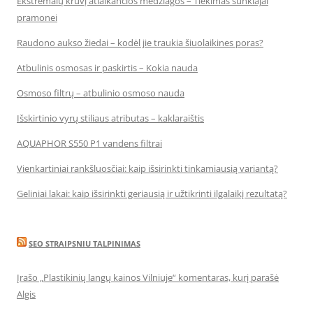
Ekstremalų krūvį atlaikančios medžiagos – Tiekimas sunkiajai
pramonei
Raudono aukso žiedai – kodėl jie traukia šiuolaikines poras?
Atbulinis osmosas ir paskirtis – Kokia nauda
Osmoso filtrų – atbulinio osmoso nauda
Išskirtinio vyrų stiliaus atributas – kaklaraištis
AQUAPHOR S550 P1 vandens filtrai
Vienkartiniai rankšluosčiai: kaip išsirinkti tinkamiausią variantą?
Geliniai lakai: kaip išsirinkti geriausią ir užtikrinti ilgalaikį rezultatą?
SEO STRAIPSNIU TALPINIMAS
Įrašo „Plastikinių langų kainos Vilniuje“ komentaras, kurį parašė
Algis