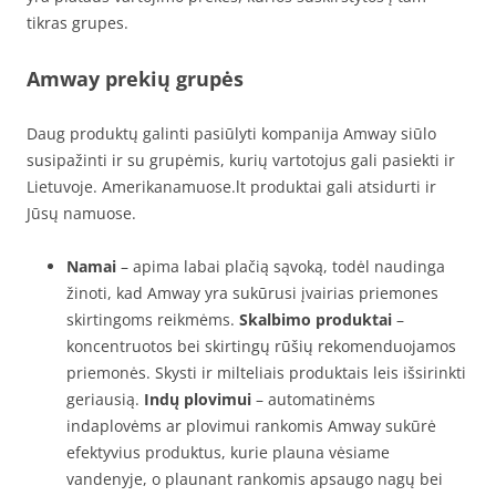
tikras grupes.
Amway prekių grupės
Daug produktų galinti pasiūlyti kompanija Amway siūlo
susipažinti ir su grupėmis, kurių vartotojus gali pasiekti ir
Lietuvoje. Amerikanamuose.lt produktai gali atsidurti ir
Jūsų namuose.
Namai
– apima labai plačią sąvoką, todėl naudinga
žinoti, kad Amway yra sukūrusi įvairias priemones
skirtingoms reikmėms.
Skalbimo produktai
–
koncentruotos bei skirtingų rūšių rekomenduojamos
priemonės. Skysti ir milteliais produktais leis išsirinkti
geriausią.
Indų plovimui
– automatinėms
indaplovėms ar plovimui rankomis Amway sukūrė
efektyvius produktus, kurie plauna vėsiame
vandenyje, o plaunant rankomis apsaugo nagų bei