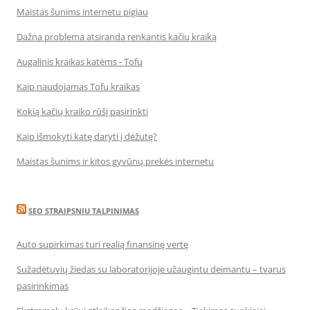
Maistas šunims internetu pigiau
Dažna problema atsiranda renkantis kačių kraiką
Augalinis kraikas katėms - Tofu
Kaip naudojamas Tofu kraikas
Kokią kačių kraiko rūšį pasirinkti
Kaip išmokyti katę daryti į dėžutę?
Maistas šunims ir kitos gyvūnų prekės internetu
SEO STRAIPSNIU TALPINIMAS
Auto supirkimas turi realią finansinę vertę
Sužadėtuvių žiedas su laboratorijoje užaugintu deimantu – tvarus
pasirinkimas