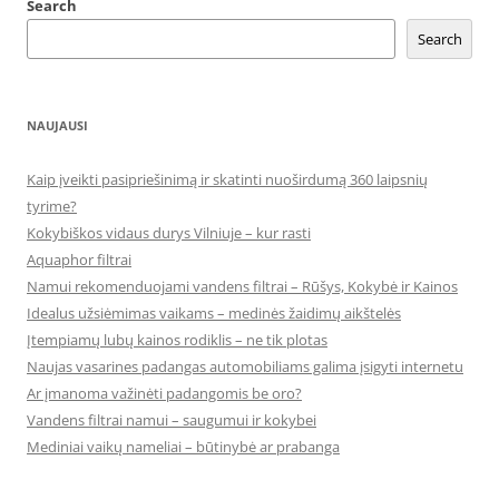
Search
Search
NAUJAUSI
Kaip įveikti pasipriešinimą ir skatinti nuoširdumą 360 laipsnių
tyrime?
Kokybiškos vidaus durys Vilniuje – kur rasti
Aquaphor filtrai
Namui rekomenduojami vandens filtrai – Rūšys, Kokybė ir Kainos
Idealus užsiėmimas vaikams – medinės žaidimų aikštelės
Įtempiamų lubų kainos rodiklis – ne tik plotas
Naujas vasarines padangas automobiliams galima įsigyti internetu
Ar įmanoma važinėti padangomis be oro?
Vandens filtrai namui – saugumui ir kokybei
Mediniai vaikų nameliai – būtinybė ar prabanga