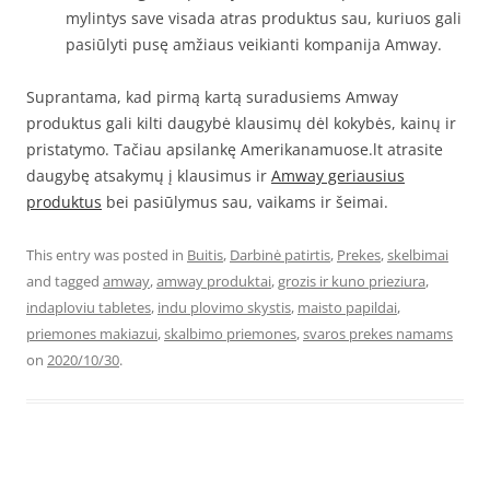
mylintys save visada atras produktus sau, kuriuos gali
pasiūlyti pusę amžiaus veikianti kompanija Amway.
Suprantama, kad pirmą kartą suradusiems Amway
produktus gali kilti daugybė klausimų dėl kokybės, kainų ir
pristatymo. Tačiau apsilankę Amerikanamuose.lt atrasite
daugybę atsakymų į klausimus ir
Amway geriausius
produktus
bei pasiūlymus sau, vaikams ir šeimai.
This entry was posted in
Buitis
,
Darbinė patirtis
,
Prekes
,
skelbimai
and tagged
amway
,
amway produktai
,
grozis ir kuno prieziura
,
indaploviu tabletes
,
indu plovimo skystis
,
maisto papildai
,
priemones makiazui
,
skalbimo priemones
,
svaros prekes namams
on
2020/10/30
.