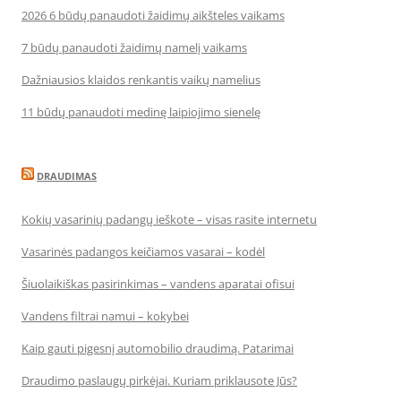
2026 6 būdų panaudoti žaidimų aikšteles vaikams
7 būdų panaudoti žaidimų namelį vaikams
Dažniausios klaidos renkantis vaikų namelius
11 būdų panaudoti medinę laipiojimo sienelę
DRAUDIMAS
Kokių vasarinių padangų ieškote – visas rasite internetu
Vasarinės padangos keičiamos vasarai – kodėl
Šiuolaikiškas pasirinkimas – vandens aparatai ofisui
Vandens filtrai namui – kokybei
Kaip gauti pigesnį automobilio draudimą. Patarimai
Draudimo paslaugų pirkėjai. Kuriam priklausote Jūs?