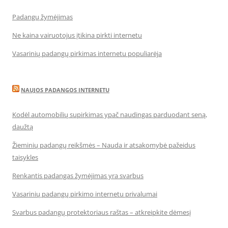
Padangų žymėjimas
Ne kaina vairuotojus įtikina pirkti internetu
Vasarinių padangų pirkimas internetu populiarėja
NAUJOS PADANGOS INTERNETU
Kodėl automobilių supirkimas ypač naudingas parduodant seną,
daužtą
Žieminių padangų reikšmės – Nauda ir atsakomybė pažeidus
taisykles
Renkantis padangas žymėjimas yra svarbus
Vasarinių padangų pirkimo internetu privalumai
Svarbus padangų protektoriaus raštas – atkreipkite dėmesį