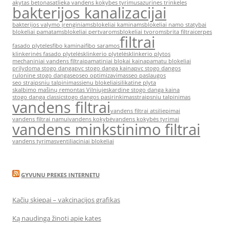
akytas betonas
atlieka vandens kokybes tyrimus
azurines trinkeles
bakterijos kanalizacijai
bakterijos valymo įrenginiams
blokeliai kaminams
blokeliai namo statybai
blokeliai pamatams
blokeliai pertvaroms
blokeliai tvoroms
brita filtrai
cerpes
filtrai
fasado plyteles
fibo kaminai
fibo saramos
klinkerinės fasado plytelės
klinkerio plytelės
klinkerio plytos
mechaniniai vandens filtrai
pamatiniai blokai kaina
pamatu blokeliai
prilydoma stogo danga
pvc stogo danga kaina
pvc stogo dangos
rulonine stogo danga
seo
seo optimizavimas
seo paslaugos
seo straipsniu talpinimas
sienu blokeliai
silikatine plyta
skalbimo mašinų remontas Vilniuje
skardine stogo danga kaina
stogo danga classic
stogo dangos pasirinkimas
straipsniu talpinimas
vandens filtrai
vandens filtrai atsiliepimai
vandens filtrai namui
vandens kokybė
vandens kokybės tyrimai
vandens minkstinimo filtrai
vandens tyrimas
ventiliaciniai blokeliai
GYVUNU PREKES INTERNETU
Kačių skiepai – vakcinacijos grafikas
Ką naudinga žinoti apie kates