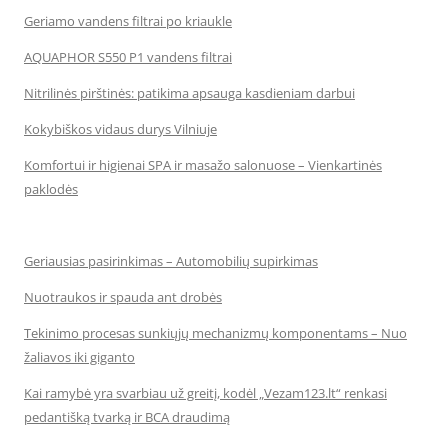
Geriamo vandens filtrai po kriaukle
AQUAPHOR S550 P1 vandens filtrai
Nitrilinės pirštinės: patikima apsauga kasdieniam darbui
Kokybiškos vidaus durys Vilniuje
Komfortui ir higienai SPA ir masažo salonuose – Vienkartinės
paklodės
Geriausias pasirinkimas – Automobilių supirkimas
Nuotraukos ir spauda ant drobės
Tekinimo procesas sunkiųjų mechanizmų komponentams – Nuo
žaliavos iki giganto
Kai ramybė yra svarbiau už greitį, kodėl „Vezam123.lt“ renkasi
pedantišką tvarką ir BCA draudimą