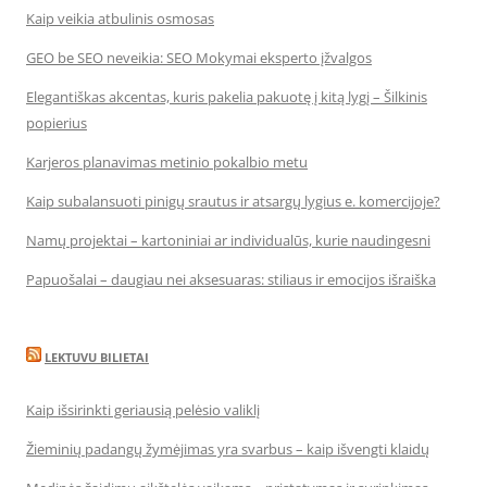
Kaip veikia atbulinis osmosas
GEO be SEO neveikia: SEO Mokymai eksperto įžvalgos
Elegantiškas akcentas, kuris pakelia pakuotę į kitą lygį – Šilkinis
popierius
Karjeros planavimas metinio pokalbio metu
Kaip subalansuoti pinigų srautus ir atsargų lygius e. komercijoje?
Namų projektai – kartoniniai ar individualūs, kurie naudingesni
Papuošalai – daugiau nei aksesuaras: stiliaus ir emocijos išraiška
LEKTUVU BILIETAI
Kaip išsirinkti geriausią pelėsio valiklį
Žieminių padangų žymėjimas yra svarbus – kaip išvengti klaidų