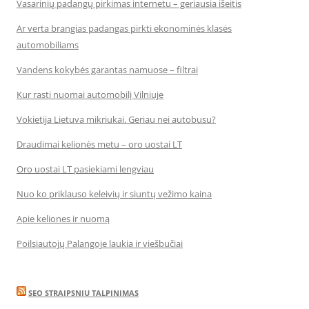
Vasarinių padangų pirkimas internetu – geriausia išeitis
Ar verta brangias padangas pirkti ekonominės klasės
automobiliams
Vandens kokybės garantas namuose – filtrai
Kur rasti nuomai automobilį Vilniuje
Vokietija Lietuva mikriukai. Geriau nei autobusu?
Draudimai kelionės metu – oro uostai LT
Oro uostai LT pasiekiami lengviau
Nuo ko priklauso keleivių ir siuntų vežimo kaina
Apie keliones ir nuomą
Poilsiautojų Palangoje laukia ir viešbučiai
SEO STRAIPSNIU TALPINIMAS