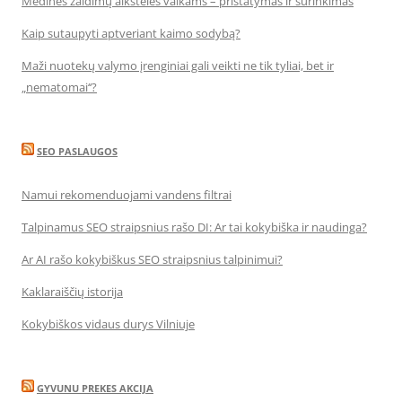
Medinės žaidimų aikštelės vaikams – pristatymas ir surinkimas
Kaip sutaupyti aptveriant kaimo sodybą?
Maži nuotekų valymo įrenginiai gali veikti ne tik tyliai, bet ir
„nematomai‘‘?
SEO PASLAUGOS
Namui rekomenduojami vandens filtrai
Talpinamus SEO straipsnius rašo DI: Ar tai kokybiška ir naudinga?
Ar AI rašo kokybiškus SEO straipsnius talpinimui?
Kaklaraiščių istorija
Kokybiškos vidaus durys Vilniuje
GYVUNU PREKES AKCIJA