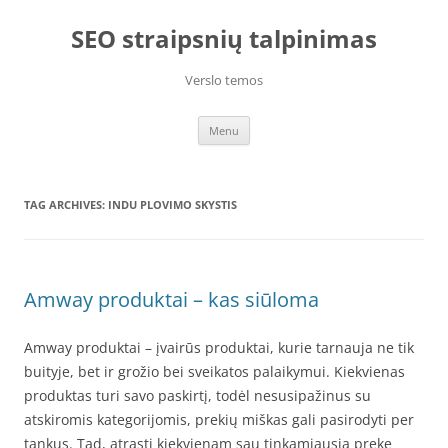
Skip
to
SEO straipsnių talpinimas
content
Verslo temos
Menu
TAG ARCHIVES:
INDU PLOVIMO SKYSTIS
Amway produktai – kas siūloma
Amway produktai – įvairūs produktai, kurie tarnauja ne tik
buityje, bet ir grožio bei sveikatos palaikymui. Kiekvienas
produktas turi savo paskirtį, todėl nesusipažinus su
atskiromis kategorijomis, prekių miškas gali pasirodyti per
tankus. Tad, atrasti kiekvienam sau tinkamiausią prekę