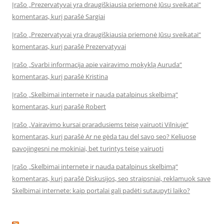
Įrašo „Prezervatyvai yra draugiškiausia priemonė Jūsų sveikatai“
komentaras, kurį parašė Sargiai
Įrašo „Prezervatyvai yra draugiškiausia priemonė Jūsų sveikatai“
komentaras, kurį parašė Prezervatyvai
Įrašo „Svarbi informacija apie vairavimo mokyklą Auruda“
komentaras, kurį parašė Kristina
Įrašo „Skelbimai internete ir nauda patalpinus skelbimą“
komentaras, kurį parašė Robert
Įrašo „Vairavimo kursai praradusiems teisę vairuoti Vilniuje“
komentaras, kurį parašė Ar ne gėda tau del savo seo? Keliuose
pavojingesni ne mokiniai, bet turintys teisę vairuoti
Įrašo „Skelbimai internete ir nauda patalpinus skelbimą“
komentaras, kurį parašė Diskusijos, seo straipsniai, reklamuok save
Skelbimai internete: kaip portalai gali padėti sutaupyti laiko?