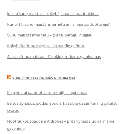
Josera šunų maistas – kokybė, nauda ir pasirinkimas
Kur pirkti šunų maistą: internetu ar fizinėje parduotuvėje?
Šunų maistas internetu – greita, patogu ir pigiau
Kokybiška šunų mityba – ką naudinga žinoti
Sausas šunų maistas – iš kokių produktų gaminamas
STRAIPSNIU TALPINIMAS NEMOKAMAI
Kaip greitai parduoti automobilį – supirkimas
Baltos apnašos, juodas įspūdis: kas slypi už sanitarinių patalpų
švaros
Nuotraukos spauda ant drobės – pritaikymas šiuolaikiniame
gyvenime