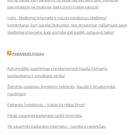
pavojingesni ne mokiniai, bet turintys teisę vairuoti
Įrašo „Skelbimai internete ir nauda patalpinus skelbimą“
komentaras, kurį parašė Diskusijos, seo straipsniai, reklamuok save
Skelbimai internete: kaip portalai gali padėti sutaupyti laiko?
PADANGOS PIGIAU
Automobilių supirkimas yra ekonominė nauda fiziniams
pardavėjams ir smulkiam verslui
Žieminių padangų žymėjimo reikšmės, Nauda ir Atsakomybė
naudojant
Padangų žymėjimas – Viskas ką reikia žinoti
Pigias vasarines padangas rasite internetu
Tik vasarinės padangos internetu – naudotų nepirkčiau