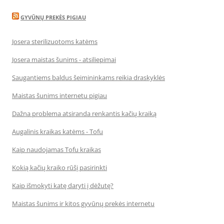
GYVŪNŲ PREKĖS PIGIAU
Josera sterilizuotoms katėms
Josera maistas šunims - atsiliepimai
Saugantiems baldus šeimininkams reikia draskyklės
Maistas šunims internetu pigiau
Dažna problema atsiranda renkantis kačių kraiką
Augalinis kraikas katėms - Tofu
Kaip naudojamas Tofu kraikas
Kokią kačių kraiko rūšį pasirinkti
Kaip išmokyti katę daryti į dėžutę?
Maistas šunims ir kitos gyvūnų prekės internetu