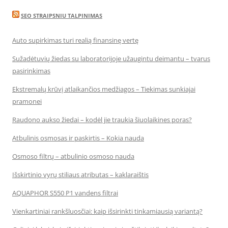
SEO STRAIPSNIU TALPINIMAS
Auto supirkimas turi realią finansinę vertę
Sužadėtuvių žiedas su laboratorijoje užaugintu deimantu – tvarus
pasirinkimas
Ekstremalų krūvį atlaikančios medžiagos – Tiekimas sunkiajai
pramonei
Raudono aukso žiedai – kodėl jie traukia šiuolaikines poras?
Atbulinis osmosas ir paskirtis – Kokia nauda
Osmoso filtrų – atbulinio osmoso nauda
Išskirtinio vyrų stiliaus atributas – kaklaraištis
AQUAPHOR S550 P1 vandens filtrai
Vienkartiniai rankšluosčiai: kaip išsirinkti tinkamiausią variantą?