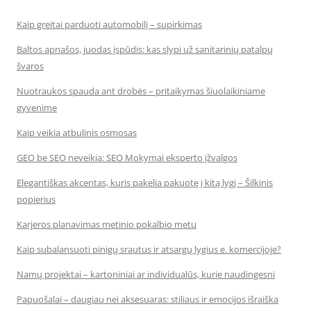
Kaip greitai parduoti automobilį – supirkimas
Baltos apnašos, juodas įspūdis: kas slypi už sanitarinių patalpų
švaros
Nuotraukos spauda ant drobės – pritaikymas šiuolaikiniame
gyvenime
Kaip veikia atbulinis osmosas
GEO be SEO neveikia: SEO Mokymai eksperto įžvalgos
Elegantiškas akcentas, kuris pakelia pakuotę į kitą lygį – Šilkinis
popierius
Karjeros planavimas metinio pokalbio metu
Kaip subalansuoti pinigų srautus ir atsargų lygius e. komercijoje?
Namų projektai – kartoniniai ar individualūs, kurie naudingesni
Papuošalai – daugiau nei aksesuaras: stiliaus ir emocijos išraiška