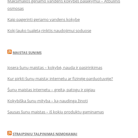
Maksimalios geriamo vandens kokybės palaikymui – Atbulinis
osmosas
Kaip pagerinti geriamo vandens kokybę
Kokį lauko tualetą rinktis naudojimui soduose
MAISTAS SUNIMS
Josera šunų maistas – kokybė, nauda ir pasirinkimas
Kur pirkti šunų maistą: internetu ar fizinėje parduotuvėje?
Šunų maistas internetu – greita, patogu ir pigiau
Kokybiška šunų mityba – ką naudinga žinoti
Sausas šunų maistas – iš kokių produktų gaminamas
STRAIPSNIU TALPINIMAS NEMOKAMAI