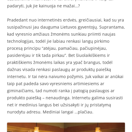
padaryti, juk jie kainuoja ne mažai…?
Pradedant nuo internetinės erdvės, greičiausiai, kad su yra
susipažinusi jau dauguma Lietuvos gyventojų. Suprantama,
kad vyresnio amžiaus žmonėms sunkiau priimti naujas
technologijas, todėl jie labiau renkasi langų pirkimo
procesą principu “atėjau, pamačiau, pačiupinėjau,
pasiderėjau ir tik tada pirkau”. Bet šiuolaikiškiems ir
praktiškiems žmonėms laikas yra ypač brangus, todėl
dažnas visada renkasi paslaugų ar produktų paiešką
internetu. Ir tai nėra naivumo požymis. Juk vaikai ar anūkai
taip pat padeda savo vyresniems artimiesiems ar
giminaičiams, tad numoti ranka į patogią paslaugos ar
produkto paiešką – nenaudinga. Internetu galima susirasti
net ir medinius langus bei užsisakyti ir jų pristatymą
nurodytu adresu. Mediniai langai …plačiau.