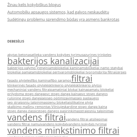
Žinau kelis kokybiškus blogus
Automobilių apsaugos sistemos, kad galvos neskaudėtų
Sudėtingų problemų sprendimo būdas yra asmens bankrotas
DEBESĖLIS
akytas betonas
atlieka vandens kokybes tyrimus
azurines trinkeles
bakterijos kanalizacijai
bakterijos valymo įrenginiams
blokeliai kaminams
blokeliai namo statybai
blokeliai pamatams
blokeliai pertvaroms
blokeliai tvoroms
brita filtrai
cerpes
filtrai
fasado plyteles
fibo kaminai
fibo saramos
klinkerinės fasado plytelės
klinkerio plytelės
klinkerio plytos
mechaniniai vandens filtrai
pamatiniai blokai kaina
pamatu blokeliai
prilydoma stogo danga
pvc stogo danga kaina
pvc stogo dangos
rulonine stogo danga
seo
seo optimizavimas
seo paslaugos
seo straipsniu talpinimas
sienu blokeliai
silikatine plyta
skalbimo mašinų remontas Vilniuje
skardine stogo danga kaina
stogo danga classic
stogo dangos pasirinkimas
straipsniu talpinimas
vandens filtrai
vandens filtrai atsiliepimai
vandens filtrai namui
vandens kokybė
vandens kokybės tyrimai
vandens minkstinimo filtrai