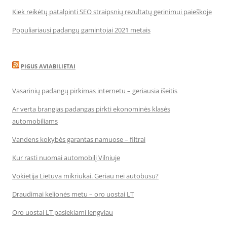
Kiek reikėtų patalpinti SEO straipsnių rezultatų gerinimui paieškoje
Populiariausi padangų gamintojai 2021 metais
PIGUS AVIABILIETAI
Vasarinių padangų pirkimas internetu – geriausia išeitis
Ar verta brangias padangas pirkti ekonominės klasės
automobiliams
Vandens kokybės garantas namuose – filtrai
Kur rasti nuomai automobilį Vilniuje
Vokietija Lietuva mikriukai. Geriau nei autobusu?
Draudimai kelionės metu – oro uostai LT
Oro uostai LT pasiekiami lengviau