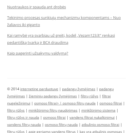
Nuotraukos ir spauda ant drobės
Tekinimo procesas sunkiųjų mechanizmų komponentams – Nuo
žaliavos iki giganto
Kai ramybė yra svarbiau už greitį, kodėl „Vezam123.lt“ renkasi
pedantišką tvarką ir BCA draudimą
Kaip pagerinti užsakymų valdymą?
© 2014
internetine parduotuve
|
padangų žymėjimas
|
padangų
žymėjimas
|
žieminių padangų žymėjimas
|
filtrų rūšys
|
filtrai
nugeležinimui
|
osmoso filtrai> |
osmoso filtrų nauda
|
osmoso filtrai
|
filtrų rūšys
|
minkštinimo filtrų naudojimas
|
minkštinimo sistema
|
filtrų rūšys ir nauda
|
osmoso filtrai
|
vandens filtrai nukalkinimui
|
vandens filtrų nauda
|
osmoso filtrų nauda
|
atbulinio osmoso filtrai
|
filtrų rūšys
|
apie geriamo vandens filtrus
|
kas yra atbulinis osmosas
|