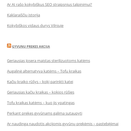
Ar AI rašo kokybiškus SEO straipsnius talpinimui?
Kaklaraiščių istorija
Kokybiškos vidaus durys Vilniuje
GYVUNU PREKES AKCIJA
Geriausias Josera maistas sterilizuotoms katėms
Augalinė alternatyva katėms – Tofu kraikas
Kačių kraiko rūšys – kokį parinkti katei
Geriausias kačių kraikas – kokios rūšies
Tofu kraikas katėms – kuo jis ypatingas
Perkant prekes gyvūnams galima sutaupyti
Ar naudinga naudotis akcijomis gyvūnų prekėmis – pastebėjimai