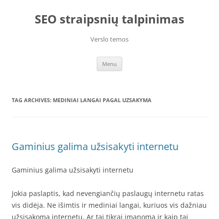
Skip
to
SEO straipsnių talpinimas
content
Verslo temos
Menu
TAG ARCHIVES:
MEDINIAI LANGAI PAGAL UZSAKYMA
Gaminius galima užsisakyti internetu
Gaminius galima užsisakyti internetu
Jokia paslaptis, kad nevengiančių paslaugų internetu ratas
vis didėja. Ne išimtis ir mediniai langai, kuriuos vis dažniau
užsisakoma internetu. Ar tai tikrai įmanoma ir kaip tai