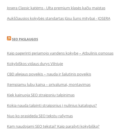
Josera Classic katėms - Ulta premium klasės kačių maistas
Aukščiausios kokybės standartas Jūsų šuns mitybai - JOSERA
SEO PASLAUGOS
Kaip pagerinti geriamojo vandens kokybę – Atbulinis osmosas
Kokybiškos vidaus durys Vilniuje
CBD aliejaus poveikis – nauda ir šalutinis poveikis
Įtempiamų lubų kaina – privalumai, montavimas
Kiek kainuoja SEO straipsnių talpinimas
Kokia nauda talpinti straipsnius į nulinius katalogus?
Nuo ko prasideda SEO tekstų rašymas
Kam naudojami SEO tekstai? Kaip parašyti kokybišką?