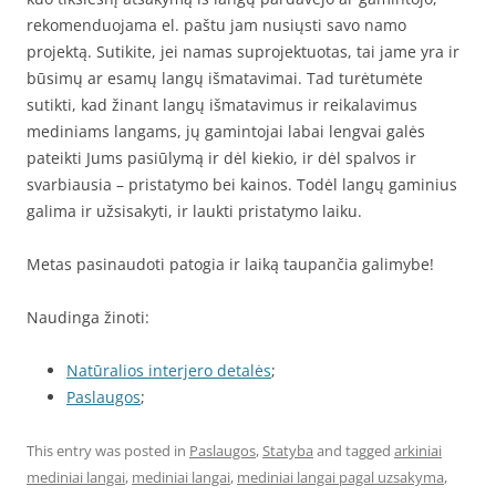
rekomenduojama el. paštu jam nusiųsti savo namo
projektą. Sutikite, jei namas suprojektuotas, tai jame yra ir
būsimų ar esamų langų išmatavimai. Tad turėtumėte
sutikti, kad žinant langų išmatavimus ir reikalavimus
mediniams langams, jų gamintojai labai lengvai galės
pateikti Jums pasiūlymą ir dėl kiekio, ir dėl spalvos ir
svarbiausia – pristatymo bei kainos. Todėl langų gaminius
galima ir užsisakyti, ir laukti pristatymo laiku.
Metas pasinaudoti patogia ir laiką taupančia galimybe!
Naudinga žinoti:
Natūralios interjero detalės
;
Paslaugos
;
This entry was posted in
Paslaugos
,
Statyba
and tagged
arkiniai
mediniai langai
,
mediniai langai
,
mediniai langai pagal uzsakyma
,