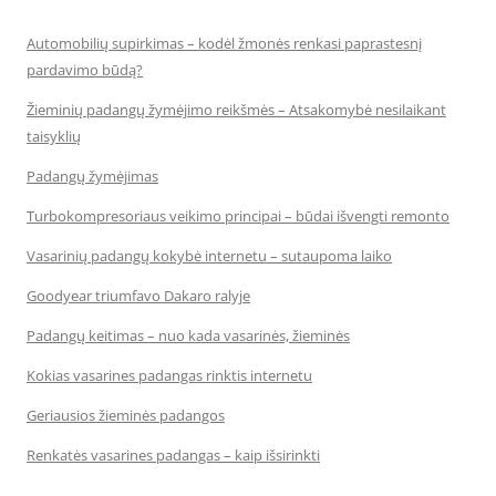
Automobilių supirkimas – kodėl žmonės renkasi paprastesnį
pardavimo būdą?
Žieminių padangų žymėjimo reikšmės – Atsakomybė nesilaikant
taisyklių
Padangų žymėjimas
Turbokompresoriaus veikimo principai – būdai išvengti remonto
Vasarinių padangų kokybė internetu – sutaupoma laiko
Goodyear triumfavo Dakaro ralyje
Padangų keitimas – nuo kada vasarinės, žieminės
Kokias vasarines padangas rinktis internetu
Geriausios žieminės padangos
Renkatės vasarines padangas – kaip išsirinkti