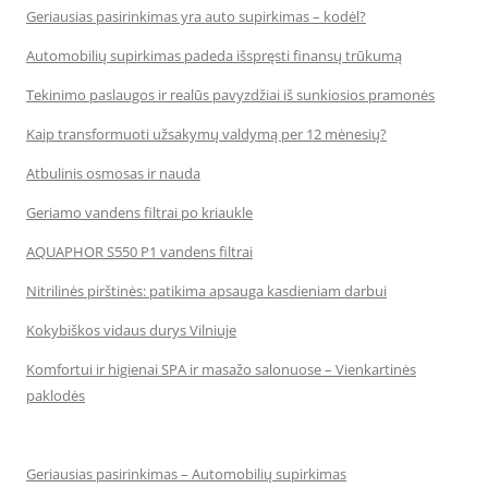
Geriausias pasirinkimas yra auto supirkimas – kodėl?
Automobilių supirkimas padeda išspręsti finansų trūkumą
Tekinimo paslaugos ir realūs pavyzdžiai iš sunkiosios pramonės
Kaip transformuoti užsakymų valdymą per 12 mėnesių?
Atbulinis osmosas ir nauda
Geriamo vandens filtrai po kriaukle
AQUAPHOR S550 P1 vandens filtrai
Nitrilinės pirštinės: patikima apsauga kasdieniam darbui
Kokybiškos vidaus durys Vilniuje
Komfortui ir higienai SPA ir masažo salonuose – Vienkartinės
paklodės
Geriausias pasirinkimas – Automobilių supirkimas