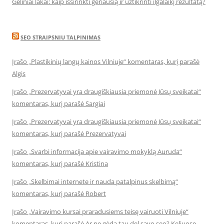
Geliniai lakai: kaip išsirinkti geriausią ir užtikrinti ilgalaikį rezultatą?
SEO STRAIPSNIU TALPINIMAS
Įrašo „Plastikinių langų kainos Vilniuje“ komentaras, kurį parašė
Algis
Įrašo „Prezervatyvai yra draugiškiausia priemonė Jūsų sveikatai“
komentaras, kurį parašė Sargiai
Įrašo „Prezervatyvai yra draugiškiausia priemonė Jūsų sveikatai“
komentaras, kurį parašė Prezervatyvai
Įrašo „Svarbi informacija apie vairavimo mokyklą Auruda“
komentaras, kurį parašė Kristina
Įrašo „Skelbimai internete ir nauda patalpinus skelbimą“
komentaras, kurį parašė Robert
Įrašo „Vairavimo kursai praradusiems teisę vairuoti Vilniuje“
komentaras, kurį parašė Ar ne gėda tau del savo seo? Keliuose