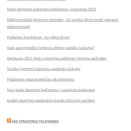
Kada žieminės padangos keičiamos į vasarines 2025
Elektromobilių įkrovimo stotelės - ką svarbu žinoti prieš įsigyjant
elektromobilį
Padangų žymėjimas - ką reikia žinoti
Kaip automobilio turbinos didina variklių našumą?
Geriausių 2021 metų vasarinių padangų rinkimų apžvalga
Svarbu įvertinti vasarinių padangų kokybę
Padangas vasarai pirkčiau tik internetu
Nuo kada žieminės keičiamos į vasarines padangas
Kodėl vasarinės padangos privalo išstumti vandenį
SEO STRAIPSNIU TALPINIMAS