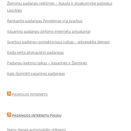
Žieminių padangų reikšmės – Nauda ir atsakomybė pažeidus
taisykles
Renkantis padangas žymėjimas yra svarbus
Vasarinių padangų pirkimo internetu privalumai
Svarbus padangų protektoriaus raštas – atkreipkite dėmesį
Kada verta atsinaujinti padangas
Padangų keitimo laikas – Vasarinės ir Žieminės
Kaip išsirinkti vasarines padangas
PASKOLOS INTERNETU
PADANGOS INTERNETU PIGIAU
Nano danga automobilio stiklams