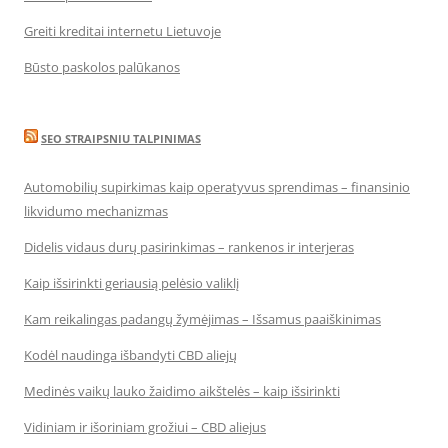
Greiti kreditai internetu Lietuvoje
Būsto paskolos palūkanos
SEO STRAIPSNIU TALPINIMAS
Automobilių supirkimas kaip operatyvus sprendimas – finansinio
likvidumo mechanizmas
Didelis vidaus durų pasirinkimas – rankenos ir interjeras
Kaip išsirinkti geriausią pelėsio valiklį
Kam reikalingas padangų žymėjimas – Išsamus paaiškinimas
Kodėl naudinga išbandyti CBD aliejų
Medinės vaikų lauko žaidimo aikštelės – kaip išsirinkti
Vidiniam ir išoriniam grožiui – CBD aliejus