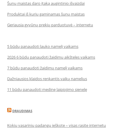
Šunų maistas daro įtaką augintinio išvaizdai
Produktai iš kurių gaminamas šunų maistas
Geriausia gyvūnų prekių parduotuvė – internetu
5 būdų panaudoti lauko namelį vaikams
2026 6 būdų panaudoti žaidimų aikšteles vaikams
7 būdų panaudoti žaidimų namelį vaikams
Dažniausios klaidos renkantis vaikų namelius
11 būdų panaudoti medinę laipiojimo sienelę
DRAUDIMAS
Kokių vasarinių padangų ieškote – visas rasite internetu