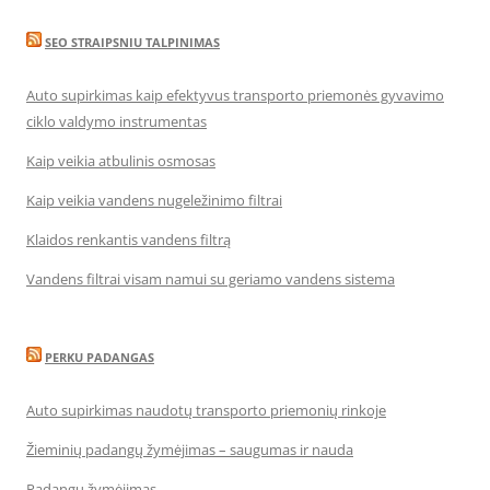
SEO STRAIPSNIU TALPINIMAS
Auto supirkimas kaip efektyvus transporto priemonės gyvavimo
ciklo valdymo instrumentas
Kaip veikia atbulinis osmosas
Kaip veikia vandens nugeležinimo filtrai
Klaidos renkantis vandens filtrą
Vandens filtrai visam namui su geriamo vandens sistema
PERKU PADANGAS
Auto supirkimas naudotų transporto priemonių rinkoje
Žieminių padangų žymėjimas – saugumas ir nauda
Padangų žymėjimas