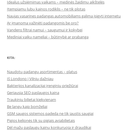
Idealus užsiėmimas vaikams – medinės žaidimų aikštelės
Įtempiamų lubų kainos rodiklis – ne tik plotas
Naujas vasarines padangas automobiliams galima įsigyti internetu
Ar įmanoma važinėti padangomis be oro?
Vandens filtrai namui – saugumui ir kokybei
Mediniai vaikų nameliai – būtinybė ar prabanga
KITA:
Naudotų padangų asortimentas – platus
Iš Londono į Vilnių dažniau
Bakterijos kanalizacijai įrenginių priežiūrai
Geriausia SEO paslaugos kaina
Traukiniu bilietai kiekvienam
Be langų kaip bomželiai
GSM saugos sistemos padeda ne tik jaustis saugiai
Pigios kelionės tik su pigiais aviabilietais
Dėl mažų paslaugų kainų konkuruoja ir draudikai