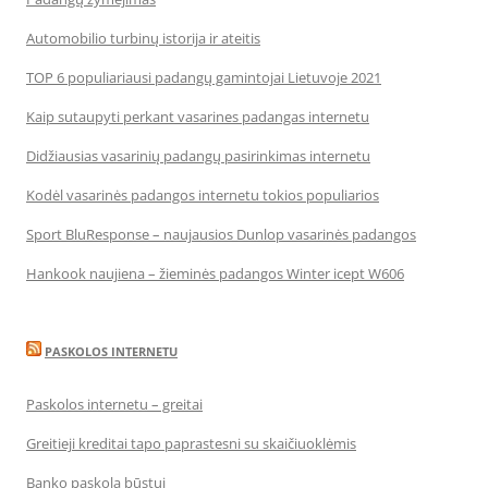
Automobilio turbinų istorija ir ateitis
TOP 6 populiariausi padangų gamintojai Lietuvoje 2021
Kaip sutaupyti perkant vasarines padangas internetu
Didžiausias vasarinių padangų pasirinkimas internetu
Kodėl vasarinės padangos internetu tokios populiarios
Sport BluResponse – naujausios Dunlop vasarinės padangos
Hankook naujiena – žieminės padangos Winter icept W606
PASKOLOS INTERNETU
Paskolos internetu – greitai
Greitieji kreditai tapo paprastesni su skaičiuoklėmis
Banko paskola būstui