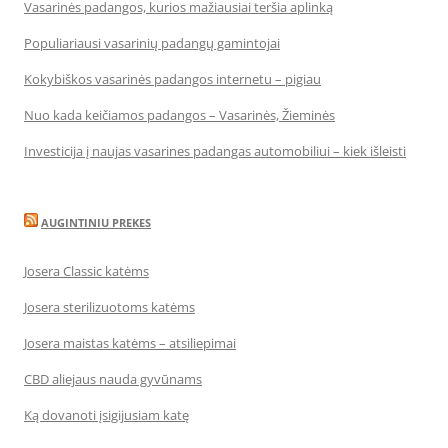
Vasarinės padangos, kurios mažiausiai teršia aplinką
Populiariausi vasarinių padangų gamintojai
Kokybiškos vasarinės padangos internetu – pigiau
Nuo kada keičiamos padangos – Vasarinės, Žieminės
Investicija į naujas vasarines padangas automobiliui – kiek išleisti
AUGINTINIU PREKES
Josera Classic katėms
Josera sterilizuotoms katėms
Josera maistas katėms – atsiliepimai
CBD aliejaus nauda gyvūnams
Ką dovanoti įsigijusiam katę