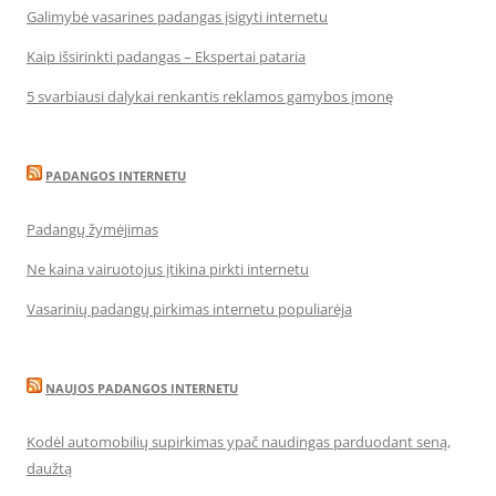
Galimybė vasarines padangas įsigyti internetu
Kaip išsirinkti padangas – Ekspertai pataria
5 svarbiausi dalykai renkantis reklamos gamybos įmonę
PADANGOS INTERNETU
Padangų žymėjimas
Ne kaina vairuotojus įtikina pirkti internetu
Vasarinių padangų pirkimas internetu populiarėja
NAUJOS PADANGOS INTERNETU
Kodėl automobilių supirkimas ypač naudingas parduodant seną,
daužtą