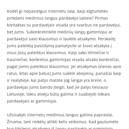
Kodėl gi nepasielgus internetu taip, kaip elgtumėtės
pirkdami medinius langus pardavėjo salone? Pirmas
kontaktas su pardavėjais visada yra svarbus ne pardavėjui,
bet Jums. Sukonkretinkite medinių langų gamintojui ar
pardavėjui savo klausimus ir laukite atsakymo. Perskaitę
Jums pateiktą pasiūlymą pamatysite ar buvo atsakyta į
visus Jūsų pateiktus klausimus. Kaip sako Vilniečiai ir
Kauniečiai, konkretus gamintojas visada atsako konkrečiai,
pagal jiems pateiktus klausimus. Jei atsakymas (vienas apie
ratus, kitas apie batus) Jums sukėlė abejonių, panašiai kaip
ir realybėje, kai patys matote jog langai yra kreivi, o
pardavėjas Jums bando įteigti, kad jie patys tiesiausi
Lietuvoje, tokiu atveju būtų galima ir suabejoti tokiais
pardavėjais ar gamintojai.
Užsisakyti internetu medinius langus galima paprastai.
Žinoma, tam reikėtų atlikti kelis veiksmus. Kad gautumėte
kuo tikslesnį atsakymą iš langų pardavėjo ar gamintojo,