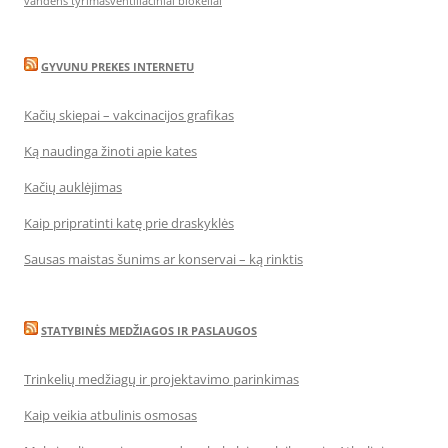
vandens tyrimas
ventiliaciniai blokeliai
GYVUNU PREKES INTERNETU
Kačių skiepai – vakcinacijos grafikas
Ką naudinga žinoti apie kates
Kačių auklėjimas
Kaip pripratinti katę prie draskyklės
Sausas maistas šunims ar konservai – ką rinktis
STATYBINĖS MEDŽIAGOS IR PASLAUGOS
Trinkelių medžiagų ir projektavimo parinkimas
Kaip veikia atbulinis osmosas