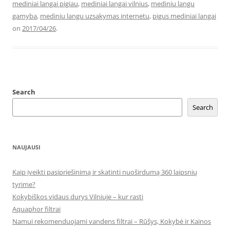
mediniai langai pigiau
,
mediniai langai vilnius
,
mediniu langu
gamyba
,
mediniu langu uzsakymas internetu
,
pigus mediniai langai
on
2017/04/26
.
Search
Search
NAUJAUSI
Kaip įveikti pasipriešinimą ir skatinti nuoširdumą 360 laipsnių
tyrime?
Kokybiškos vidaus durys Vilniuje – kur rasti
Aquaphor filtrai
Namui rekomenduojami vandens filtrai – Rūšys, Kokybė ir Kainos