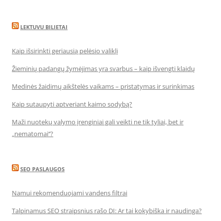
LEKTUVU BILIETAI
Kaip išsirinkti geriausią pelėsio valiklį
Žieminių padangų žymėjimas yra svarbus – kaip išvengti klaidų
Medinės žaidimų aikštelės vaikams – pristatymas ir surinkimas
Kaip sutaupyti aptveriant kaimo sodybą?
Maži nuotekų valymo įrenginiai gali veikti ne tik tyliai, bet ir
„nematomai‘‘?
SEO PASLAUGOS
Namui rekomenduojami vandens filtrai
Talpinamus SEO straipsnius rašo DI: Ar tai kokybiška ir naudinga?