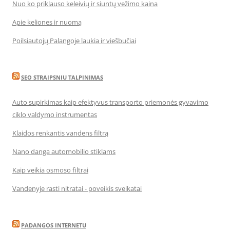
Nuo ko priklauso keleivių ir siuntų vežimo kaina
Apie keliones ir nuomą
Poilsiautojų Palangoje laukia ir viešbučiai
SEO STRAIPSNIU TALPINIMAS
Auto supirkimas kaip efektyvus transporto priemonės gyvavimo
ciklo valdymo instrumentas
Klaidos renkantis vandens filtrą
Nano danga automobilio stiklams
Kaip veikia osmoso filtrai
Vandenyje rasti nitratai - poveikis sveikatai
PADANGOS INTERNETU