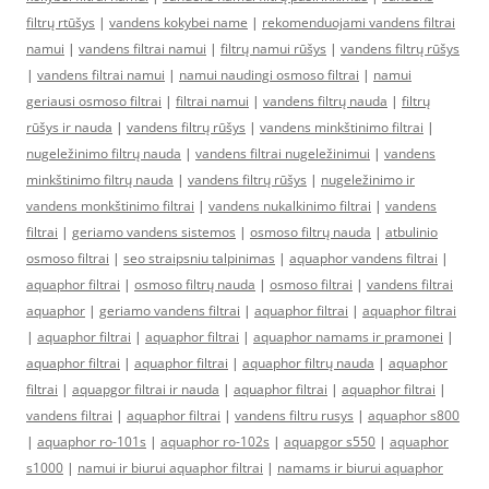
filtrų rtūšys
|
vandens kokybei name
|
rekomenduojami vandens filtrai
namui
|
vandens filtrai namui
|
filtrų namui rūšys
|
vandens filtrų rūšys
|
vandens filtrai namui
|
namui naudingi osmoso filtrai
|
namui
geriausi osmoso filtrai
|
filtrai namui
|
vandens filtrų nauda
|
filtrų
rūšys ir nauda
|
vandens filtrų rūšys
|
vandens minkštinimo filtrai
|
nugeležinimo filtrų nauda
|
vandens filtrai nugeležinimui
|
vandens
minkštinimo filtrų nauda
|
vandens filtrų rūšys
|
nugeležinimo ir
vandens monkštinimo filtrai
|
vandens nukalkinimo filtrai
|
vandens
filtrai
|
geriamo vandens sistemos
|
osmoso filtrų nauda
|
atbulinio
osmoso filtrai
|
seo straipsniu talpinimas
|
aquaphor vandens filtrai
|
aquaphor filtrai
|
osmoso filtrų nauda
|
osmoso filtrai
|
vandens filtrai
aquaphor
|
geriamo vandens filtrai
|
aquaphor filtrai
|
aquaphor filtrai
|
aquaphor filtrai
|
aquaphor filtrai
|
aquaphor namams ir pramonei
|
aquaphor filtrai
|
aquaphor filtrai
|
aquaphor filtrų nauda
|
aquaphor
filtrai
|
aquapgor filtrai ir nauda
|
aquaphor filtrai
|
aquaphor filtrai
|
vandens filtrai
|
aquaphor filtrai
|
vandens filtru rusys
|
aquaphor s800
|
aquaphor ro-101s
|
aquaphor ro-102s
|
aquapgor s550
|
aquaphor
s1000
|
namui ir biurui aquaphor filtrai
|
namams ir biurui aquaphor