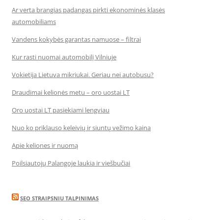
Ar verta brangias padangas pirkti ekonominės klasės
automobiliams
Vandens kokybės garantas namuose – filtrai
Kur rasti nuomai automobilį Vilniuje
Vokietija Lietuva mikriukai. Geriau nei autobusu?
Draudimai kelionės metu – oro uostai LT
Oro uostai LT pasiekiami lengviau
Nuo ko priklauso keleivių ir siuntų vežimo kaina
Apie keliones ir nuomą
Poilsiautojų Palangoje laukia ir viešbučiai
SEO STRAIPSNIU TALPINIMAS