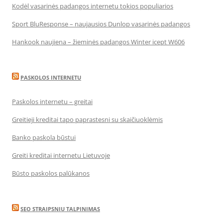
Kodėl vasarinės padangos internetu tokios populiarios
Sport BluResponse – naujausios Dunlop vasarinės padangos
Hankook naujiena – žieminės padangos Winter icept W606
PASKOLOS INTERNETU
Paskolos internetu – greitai
Greitieji kreditai tapo paprastesni su skaičiuoklėmis
Banko paskola būstui
Greiti kreditai internetu Lietuvoje
Būsto paskolos palūkanos
SEO STRAIPSNIU TALPINIMAS