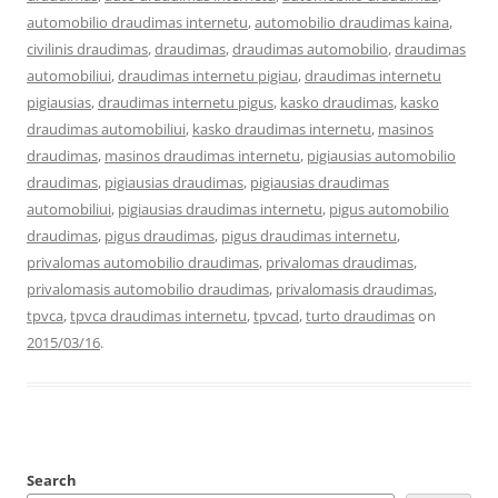
automobilio draudimas internetu
,
automobilio draudimas kaina
,
civilinis draudimas
,
draudimas
,
draudimas automobilio
,
draudimas
automobiliui
,
draudimas internetu pigiau
,
draudimas internetu
pigiausias
,
draudimas internetu pigus
,
kasko draudimas
,
kasko
draudimas automobiliui
,
kasko draudimas internetu
,
masinos
draudimas
,
masinos draudimas internetu
,
pigiausias automobilio
draudimas
,
pigiausias draudimas
,
pigiausias draudimas
automobiliui
,
pigiausias draudimas internetu
,
pigus automobilio
draudimas
,
pigus draudimas
,
pigus draudimas internetu
,
privalomas automobilio draudimas
,
privalomas draudimas
,
privalomasis automobilio draudimas
,
privalomasis draudimas
,
tpvca
,
tpvca draudimas internetu
,
tpvcad
,
turto draudimas
on
2015/03/16
.
Search