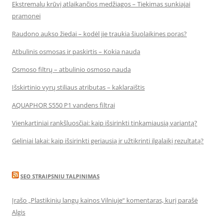
Ekstremalų krūvį atlaikančios medžiagos – Tiekimas sunkiajai
pramonei
Raudono aukso žiedai – kodėl jie traukia šiuolaikines poras?
Atbulinis osmosas ir paskirtis – Kokia nauda
Osmoso filtrų – atbulinio osmoso nauda
Išskirtinio vyrų stiliaus atributas – kaklaraištis
AQUAPHOR S550 P1 vandens filtrai
Vienkartiniai rankšluosčiai: kaip išsirinkti tinkamiausią variantą?
Geliniai lakai: kaip išsirinkti geriausią ir užtikrinti ilgalaikį rezultatą?
SEO STRAIPSNIU TALPINIMAS
Įrašo „Plastikinių langų kainos Vilniuje“ komentaras, kurį parašė
Algis