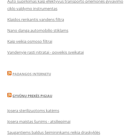
Auto supirkimas kaip efektyvus transporto priemonės gyvavimo
ciklo valdymo instrumentas
Klaidos renkantis vandens filtrą
Nano danga automobilio stiklams
Kaip veikia osmoso filtrai
Vandenyje rasti nitratai - poveikis sveikatai
PADANGOS INTERNETU
GYVŪNŲ PREKĖS PIGIAU
Josera sterilizuotoms katėms
Josera maistas šunims - atsiliepimai
Saugantiems baldus šeimininkams reikia draskyklės