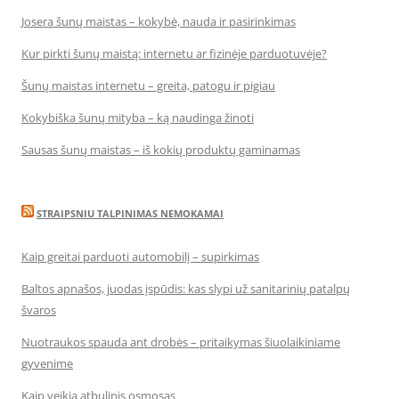
Josera šunų maistas – kokybė, nauda ir pasirinkimas
Kur pirkti šunų maistą: internetu ar fizinėje parduotuvėje?
Šunų maistas internetu – greita, patogu ir pigiau
Kokybiška šunų mityba – ką naudinga žinoti
Sausas šunų maistas – iš kokių produktų gaminamas
STRAIPSNIU TALPINIMAS NEMOKAMAI
Kaip greitai parduoti automobilį – supirkimas
Baltos apnašos, juodas įspūdis: kas slypi už sanitarinių patalpų
švaros
Nuotraukos spauda ant drobės – pritaikymas šiuolaikiniame
gyvenime
Kaip veikia atbulinis osmosas