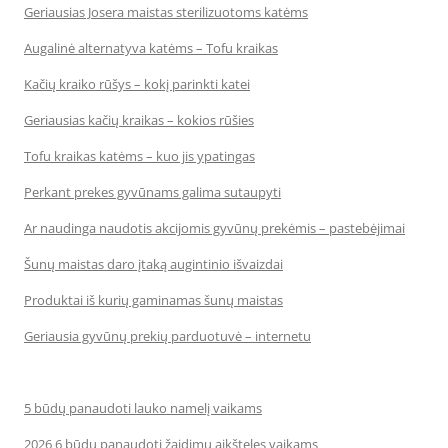
Geriausias Josera maistas sterilizuotoms katėms
Augalinė alternatyva katėms – Tofu kraikas
Kačių kraiko rūšys – kokį parinkti katei
Geriausias kačių kraikas – kokios rūšies
Tofu kraikas katėms – kuo jis ypatingas
Perkant prekes gyvūnams galima sutaupyti
Ar naudinga naudotis akcijomis gyvūnų prekėmis – pastebėjimai
Šunų maistas daro įtaką augintinio išvaizdai
Produktai iš kurių gaminamas šunų maistas
Geriausia gyvūnų prekių parduotuvė – internetu
5 būdų panaudoti lauko namelį vaikams
2026 6 būdų panaudoti žaidimų aikšteles vaikams