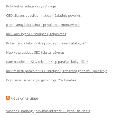
Kokybiškos vidaus durys Vilniuje
CBD aliejaus poveikis – nauda ir šalutinis poveikis
Įtempiamų lubų kaina – privalumai, montavimas
Kiek kainuoja SEO straipsnių talpinimas
Kokia nauda talpinti straipsnius į nulinius katalogus?
Nuo ko prasideda SEO tekstų rašymas
Kam naudojami SEO tekstai? Kaip parašyti kokybišką?
Kiek reikėtų patalpinti SEO straipsnių rezultatų gerinimui paieškoje
Populiariausi padangų gamintojai 2021 metais
PIGUS AVIABILIETAI
Vasarinių padangų pirkimas internetu – geriausia išeitis