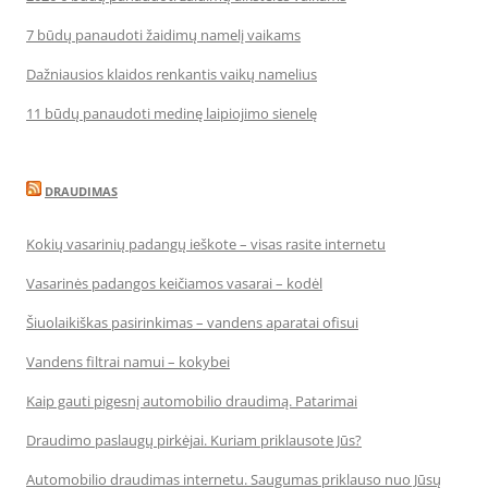
7 būdų panaudoti žaidimų namelį vaikams
Dažniausios klaidos renkantis vaikų namelius
11 būdų panaudoti medinę laipiojimo sienelę
DRAUDIMAS
Kokių vasarinių padangų ieškote – visas rasite internetu
Vasarinės padangos keičiamos vasarai – kodėl
Šiuolaikiškas pasirinkimas – vandens aparatai ofisui
Vandens filtrai namui – kokybei
Kaip gauti pigesnį automobilio draudimą. Patarimai
Draudimo paslaugų pirkėjai. Kuriam priklausote Jūs?
Automobilio draudimas internetu. Saugumas priklauso nuo Jūsų