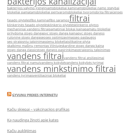
bakterijos kanalizacijai
bakterijos valymo įrenginiams
blokeliai kaminams
blokeliai namo statybai
blokeliai pamatams
blokeliai pertvaroms
blokeliai tvoroms
brita filtrai
cerpes
filtrai
fasado plyteles
fibo kaminai
fibo saramos
klinkerinės fasado plytelės
klinkerio plytelės
klinkerio plytos
mechaniniai vandens filtrai
pamatiniai blokai kaina
pamatu blokeliai
prilydoma stogo danga
pvc stogo danga kaina
pvc stogo dangos
rulonine stogo danga
seo
seo optimizavimas
seo paslaugos
seo straipsniu talpinimas
sienu blokeliai
silikatine plyta
skalbimo mašinų remontas Vilniuje
skardine stogo danga kaina
stogo danga classic
stogo dangos pasirinkimas
straipsniu talpinimas
vandens filtrai
vandens filtrai atsiliepimai
vandens filtrai namui
vandens kokybė
vandens kokybės tyrimai
vandens minkstinimo filtrai
vandens tyrimas
ventiliaciniai blokeliai
GYVUNU PREKES INTERNETU
Kačių skiepai – vakcinacijos grafikas
Ką naudinga žinoti apie kates
Kačių auklėjimas