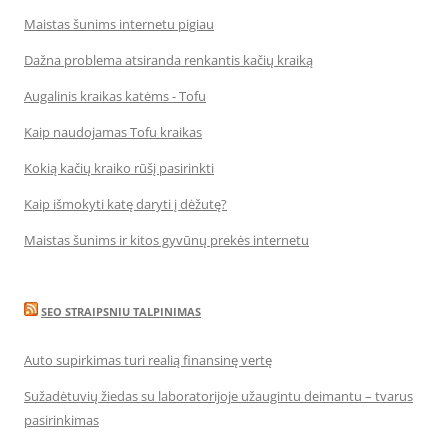
Maistas šunims internetu pigiau
Dažna problema atsiranda renkantis kačių kraiką
Augalinis kraikas katėms - Tofu
Kaip naudojamas Tofu kraikas
Kokią kačių kraiko rūšį pasirinkti
Kaip išmokyti katę daryti į dėžutę?
Maistas šunims ir kitos gyvūnų prekės internetu
SEO STRAIPSNIU TALPINIMAS
Auto supirkimas turi realią finansinę vertę
Sužadėtuvių žiedas su laboratorijoje užaugintu deimantu – tvarus
pasirinkimas