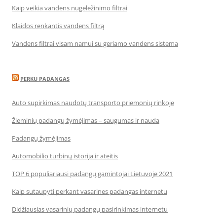
Kaip veikia vandens nugeležinimo filtrai
Klaidos renkantis vandens filtrą
Vandens filtrai visam namui su geriamo vandens sistema
PERKU PADANGAS
Auto supirkimas naudotų transporto priemonių rinkoje
Žieminių padangų žymėjimas – saugumas ir nauda
Padangų žymėjimas
Automobilio turbinų istorija ir ateitis
TOP 6 populiariausi padangų gamintojai Lietuvoje 2021
Kaip sutaupyti perkant vasarines padangas internetu
Didžiausias vasarinių padangų pasirinkimas internetu