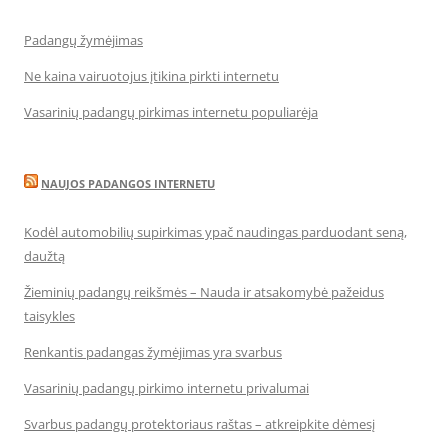
Padangų žymėjimas
Ne kaina vairuotojus įtikina pirkti internetu
Vasarinių padangų pirkimas internetu populiarėja
NAUJOS PADANGOS INTERNETU
Kodėl automobilių supirkimas ypač naudingas parduodant seną,
daužtą
Žieminių padangų reikšmės – Nauda ir atsakomybė pažeidus
taisykles
Renkantis padangas žymėjimas yra svarbus
Vasarinių padangų pirkimo internetu privalumai
Svarbus padangų protektoriaus raštas – atkreipkite dėmesį