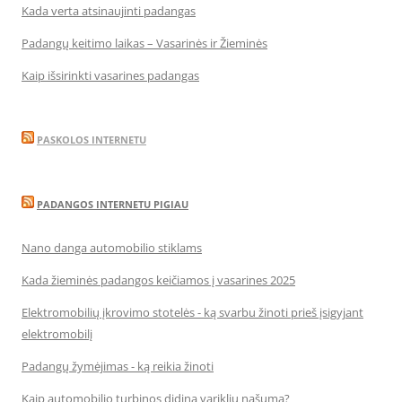
Kada verta atsinaujinti padangas
Padangų keitimo laikas – Vasarinės ir Žieminės
Kaip išsirinkti vasarines padangas
PASKOLOS INTERNETU
PADANGOS INTERNETU PIGIAU
Nano danga automobilio stiklams
Kada žieminės padangos keičiamos į vasarines 2025
Elektromobilių įkrovimo stotelės - ką svarbu žinoti prieš įsigyjant
elektromobilį
Padangų žymėjimas - ką reikia žinoti
Kaip automobilio turbinos didina variklių našumą?