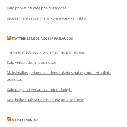
Kaip pripratinti katę prie draskyklės
Sausas maistas šunims ar konservai – ką rinktis
STATYBINĖS MEDŽIAGOS IR PASLAUGOS
Trinkelių medžiagų ir projektavimo parinkimas
Kaip veikia atbulinis osmosas
Maksimalios geriamo vandens kokybės palaikymui – Atbulinis
osmosas
Kaip pagerinti geriamo vandens kokybę
Kokį lauko tualetą rinktis naudojimui soduose
MAISTAS SUNIMS