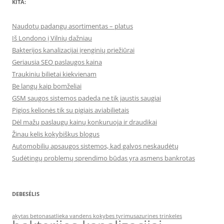
KITA:
Naudotų padangų asortimentas – platus
Iš Londono į Vilnių dažniau
Bakterijos kanalizacijai įrenginių priežiūrai
Geriausia SEO paslaugos kaina
Traukiniu bilietai kiekvienam
Be langų kaip bomželiai
GSM saugos sistemos padeda ne tik jaustis saugiai
Pigios kelionės tik su pigiais aviabilietais
Dėl mažų paslaugų kainų konkuruoja ir draudikai
Žinau kelis kokybiškus blogus
Automobilių apsaugos sistemos, kad galvos neskaudėtų
Sudėtingų problemų sprendimo būdas yra asmens bankrotas
DEBESĖLIS
akytas betonas
atlieka vandens kokybes tyrimus
azurines trinkeles