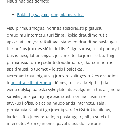
Naudinga pasidomėti:
Bakterijų valymo įrenginiams kaina
;
Visų pirma, žmogus, norintis apsidrausti pigiausiu
draudimu internetu, turi žinoti, kokia draudimo rūšis
apskritai jam yra reikalinga. Šiandien draudimo paslaugas
teikiančios įmonės siūlo rinktis iš ilgų sąrašų, o tai padaryti
bus iš tiesų labai lengva, jei žinosite, ko jums reikia. Taigi,
pirmiausia, turite įvadinti draudimo rūšį, kuria ir norite
apsidrausti, o tuomet – leistis į paieškas.
Norėdami rasti pigiausią jums reikalingos rūšies draudimą
ir
apsidrausti internetu
, dėmesį turite atkreipti ir į dar
vieną dalyką: paiešką vykdykite atsižvelgdami į tai, ar įmonė
suteiks jums galimybę apsidrausti norima rūšimi ne
atvykus į ofisą, o tiesiog naudojantis internetu. Taigi,
pirmiausia iš labai ilgo įmonių sąrašo išsirinkite tik tas,
kurios siūlo jums reikalingą paslaugą ir gali ją suteikti
internetu. Atrinkę įmones pagal šiuos du svarbius