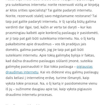
yra suteikiamos internetu: norite rezervuoti vizitą ar kirpėją
ar kitos srities specialistą? Tai galite padaryti internetu.
Norite, rezervuoti stalelį savo mėgstamame restorane? Tai
taip pat galite padaryti internetu. Ir šį sąrašą būtų galima
vardinti dar ilgai, tad, kažin ar verta tai daryti – kur kas
prasmingiau kalbėti apie konkrečią paslaugą ir pasidomėti,
ar ji taip pat gali būti suteikiama internetu. Na, o šį kartą
pakalbėsime apie draudimus – vos tik pradėjus jais
domėtis, galima pamatyti, jog jie taip pat gali būti
suteikiami internetu. Apie tokią galimybę byloja ir faktas,
kad dažna draudimo paslaugas siūlanti įmonė, suteikia
galimybę pasinaudoti ir štai tokia paslauga –
pigiausias
draudimas internetu
. Kai vis didesnė visų galimų paslaugų
dalis keliasi į internetinę erdvę, turime išmanyti, kaip
vyksta tokie procesai. Na, o šį kartą ir pasidomėsime vienu
iš jų – sužinome daugiau apie tai, kaip vyksta pigiausio
draudimo internetu procesas.