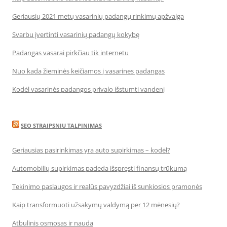
Geriausių 2021 metų vasarinių padangų rinkimų apžvalga
Svarbu įvertinti vasarinių padangų kokybę
Padangas vasarai pirkčiau tik internetu
Nuo kada žieminės keičiamos į vasarines padangas
Kodėl vasarinės padangos privalo išstumti vandenį
SEO STRAIPSNIU TALPINIMAS
Geriausias pasirinkimas yra auto supirkimas – kodėl?
Automobilių supirkimas padeda išspręsti finansų trūkumą
Tekinimo paslaugos ir realūs pavyzdžiai iš sunkiosios pramonės
Kaip transformuoti užsakymų valdymą per 12 mėnesių?
Atbulinis osmosas ir nauda