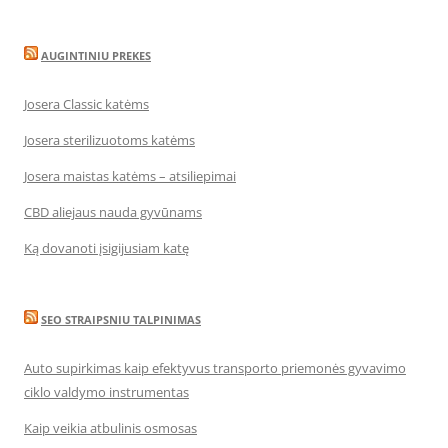
AUGINTINIU PREKES
Josera Classic katėms
Josera sterilizuotoms katėms
Josera maistas katėms – atsiliepimai
CBD aliejaus nauda gyvūnams
Ką dovanoti įsigijusiam katę
SEO STRAIPSNIU TALPINIMAS
Auto supirkimas kaip efektyvus transporto priemonės gyvavimo
ciklo valdymo instrumentas
Kaip veikia atbulinis osmosas