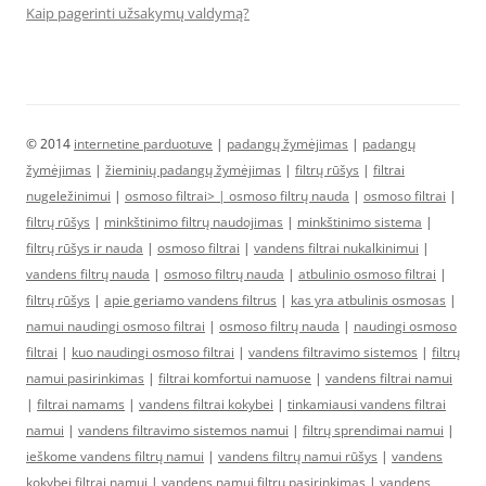
Kaip pagerinti užsakymų valdymą?
© 2014
internetine parduotuve
|
padangų žymėjimas
|
padangų
žymėjimas
|
žieminių padangų žymėjimas
|
filtrų rūšys
|
filtrai
nugeležinimui
|
osmoso filtrai> |
osmoso filtrų nauda
|
osmoso filtrai
|
filtrų rūšys
|
minkštinimo filtrų naudojimas
|
minkštinimo sistema
|
filtrų rūšys ir nauda
|
osmoso filtrai
|
vandens filtrai nukalkinimui
|
vandens filtrų nauda
|
osmoso filtrų nauda
|
atbulinio osmoso filtrai
|
filtrų rūšys
|
apie geriamo vandens filtrus
|
kas yra atbulinis osmosas
|
namui naudingi osmoso filtrai
|
osmoso filtrų nauda
|
naudingi osmoso
filtrai
|
kuo naudingi osmoso filtrai
|
vandens filtravimo sistemos
|
filtrų
namui pasirinkimas
|
filtrai komfortui namuose
|
vandens filtrai namui
|
filtrai namams
|
vandens filtrai kokybei
|
tinkamiausi vandens filtrai
namui
|
vandens filtravimo sistemos namui
|
filtrų sprendimai namui
|
ieškome vandens filtrų namui
|
vandens filtrų namui rūšys
|
vandens
kokybei filtrai namui
|
vandens namui filtrų pasirinkimas
|
vandens