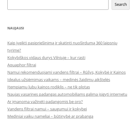
Search
NAUJAUSI
Kaip įveikti pasipriešinimą ir skatinti nuoširdumą 360 laipsnių
tyrime?
Kokybiškos vidaus durys Vilniuje – kur rasti
Aquaphor filtrai
Namui rekomenduojami vandens filtrai – Rūšys, Kokybė ir Kainos
Idealus užsiėmimas vaikams – medinės žaidimų aikštelės
Įtempiamų lubų kainos rodiklis – ne tik plotas
Naujas vasarines padangas automobiliams galima įsigyti internetu
Ar įmanoma važinėti padangomis be oro?
Vandens filtrai namui – saugumui ir kokybei
Mediniai vaikų nameliai – būtinybė ar prabanga