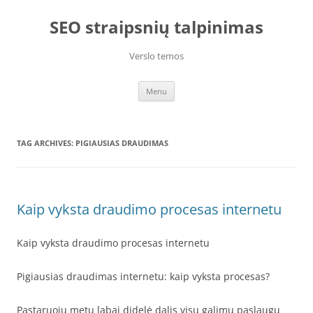
Skip
to
SEO straipsnių talpinimas
content
Verslo temos
Menu
TAG ARCHIVES:
PIGIAUSIAS DRAUDIMAS
Kaip vyksta draudimo procesas internetu
Kaip vyksta draudimo procesas internetu
Pigiausias draudimas internetu: kaip vyksta procesas?
Pastaruoju metu labai didelė dalis visų galimų paslaugų