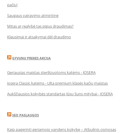
pačių!
Saugaus vairavimo atmintinė
Mitas ar realybė tas pigus draudimas?
Klausimai ir atsakymai dėl draudimo
GYVUNU PREKES AKCIJA
Geriausias maistas sterilizuotoms katėms - JOSERA
Josera Classic katėms - Ulta premium klasės kačių maistas
Aukščiausios kokybės standartas Jūsų šuns mitybai - JOSERA
SEO PASLAUGOS
Kaip pagerinti geriamojo vandens kokybę – Atbulinis osmosas