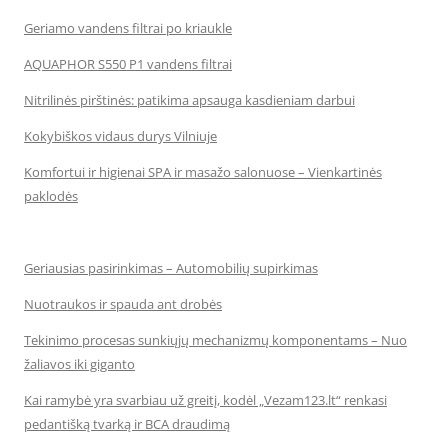
Geriamo vandens filtrai po kriaukle
AQUAPHOR S550 P1 vandens filtrai
Nitrilinės pirštinės: patikima apsauga kasdieniam darbui
Kokybiškos vidaus durys Vilniuje
Komfortui ir higienai SPA ir masažo salonuose – Vienkartinės
paklodės
Geriausias pasirinkimas – Automobilių supirkimas
Nuotraukos ir spauda ant drobės
Tekinimo procesas sunkiųjų mechanizmų komponentams – Nuo
žaliavos iki giganto
Kai ramybė yra svarbiau už greitį, kodėl „Vezam123.lt“ renkasi
pedantišką tvarką ir BCA draudimą