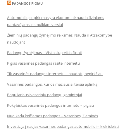
PADANGOS PIGIAU
Automobilių supirkimas yra ekonominė nauda fiziniams
pardavėjams ir smulkiam verslui
Žieminių padangų žymėjimo reikšmės, Nauda ir Atsakomybė
naudojant
Padangų žymėjimas – Viskas ką reikia žinoti
Pigias vasarines padangas rasite internetu
Tik vasarinės padangos internetu – naudotų nepirkčiau
Vasarinės padangos, kurios mažiausiai teršia aplinką
Populiariausi vasarinių padangų gamintojai
Kokybiškos vasarinės padangos internetu – pigiau
Nuo kada keičiamos padangos – Vasarinės, Žieminės
Investicija į naujas vasarines padangas automobiliui – kiek išleisti