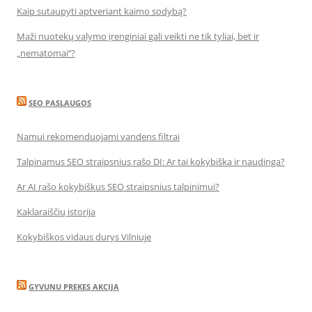
Kaip sutaupyti aptveriant kaimo sodybą?
Maži nuotekų valymo įrenginiai gali veikti ne tik tyliai, bet ir
„nematomai‘‘?
SEO PASLAUGOS
Namui rekomenduojami vandens filtrai
Talpinamus SEO straipsnius rašo DI: Ar tai kokybiška ir naudinga?
Ar AI rašo kokybiškus SEO straipsnius talpinimui?
Kaklaraiščių istorija
Kokybiškos vidaus durys Vilniuje
GYVUNU PREKES AKCIJA