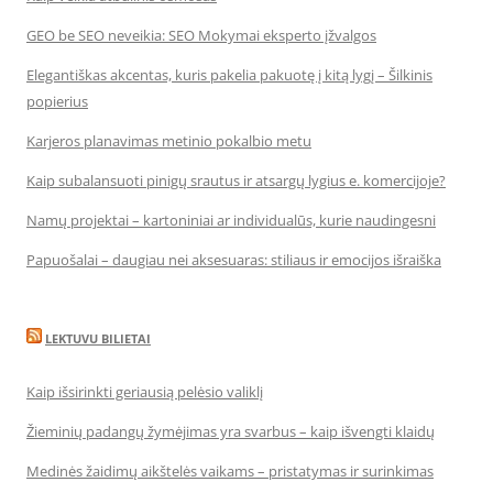
GEO be SEO neveikia: SEO Mokymai eksperto įžvalgos
Elegantiškas akcentas, kuris pakelia pakuotę į kitą lygį – Šilkinis
popierius
Karjeros planavimas metinio pokalbio metu
Kaip subalansuoti pinigų srautus ir atsargų lygius e. komercijoje?
Namų projektai – kartoniniai ar individualūs, kurie naudingesni
Papuošalai – daugiau nei aksesuaras: stiliaus ir emocijos išraiška
LEKTUVU BILIETAI
Kaip išsirinkti geriausią pelėsio valiklį
Žieminių padangų žymėjimas yra svarbus – kaip išvengti klaidų
Medinės žaidimų aikštelės vaikams – pristatymas ir surinkimas