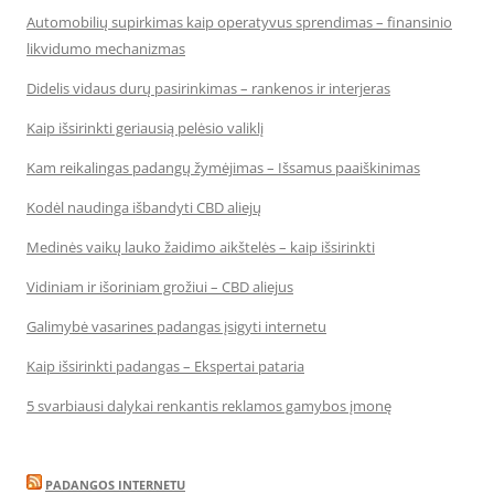
Automobilių supirkimas kaip operatyvus sprendimas – finansinio
likvidumo mechanizmas
Didelis vidaus durų pasirinkimas – rankenos ir interjeras
Kaip išsirinkti geriausią pelėsio valiklį
Kam reikalingas padangų žymėjimas – Išsamus paaiškinimas
Kodėl naudinga išbandyti CBD aliejų
Medinės vaikų lauko žaidimo aikštelės – kaip išsirinkti
Vidiniam ir išoriniam grožiui – CBD aliejus
Galimybė vasarines padangas įsigyti internetu
Kaip išsirinkti padangas – Ekspertai pataria
5 svarbiausi dalykai renkantis reklamos gamybos įmonę
PADANGOS INTERNETU