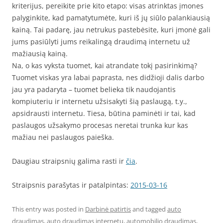
kriterijus, pereikite prie kito etapo: visas atrinktas įmones
palyginkite, kad pamatytumėte, kuri iš jų siūlo palankiausią
kainą. Tai padarę, jau netrukus pastebėsite, kuri įmonė gali
jums pasiūlyti jums reikalingą draudimą internetu už
mažiausią kainą.
Na, o kas vyksta tuomet, kai atrandate tokį pasirinkimą?
Tuomet viskas yra labai paprasta, nes didžioji dalis darbo
jau yra padaryta – tuomet belieka tik naudojantis
kompiuteriu ir internetu užsisakyti šią paslaugą, t.y.,
apsidrausti internetu. Tiesa, būtina paminėti ir tai, kad
paslaugos užsakymo procesas neretai trunka kur kas
mažiau nei paslaugos paieška.
Daugiau straipsnių galima rasti ir
čia
.
Straipsnis parašytas ir patalpintas:
2015-03-16
This entry was posted in
Darbinė patirtis
and tagged
auto
draudimas
,
auto draudimas internetu
,
automobilio draudimas
,