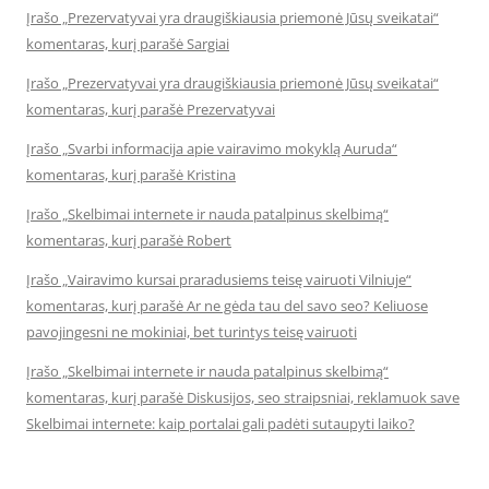
Įrašo „Prezervatyvai yra draugiškiausia priemonė Jūsų sveikatai“
komentaras, kurį parašė Sargiai
Įrašo „Prezervatyvai yra draugiškiausia priemonė Jūsų sveikatai“
komentaras, kurį parašė Prezervatyvai
Įrašo „Svarbi informacija apie vairavimo mokyklą Auruda“
komentaras, kurį parašė Kristina
Įrašo „Skelbimai internete ir nauda patalpinus skelbimą“
komentaras, kurį parašė Robert
Įrašo „Vairavimo kursai praradusiems teisę vairuoti Vilniuje“
komentaras, kurį parašė Ar ne gėda tau del savo seo? Keliuose
pavojingesni ne mokiniai, bet turintys teisę vairuoti
Įrašo „Skelbimai internete ir nauda patalpinus skelbimą“
komentaras, kurį parašė Diskusijos, seo straipsniai, reklamuok save
Skelbimai internete: kaip portalai gali padėti sutaupyti laiko?