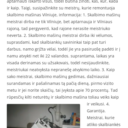
aptarnauti iškarto visus, todėl būtina žinoti, kas, kur, kada
ir kaip. Taigi, susipažinkite su meistrų, kurie remontuoja
skalbimo mašinas Vilniuje, informacija: 1. Skalbimo mašinų
meistrai dirba ne tik Vilniuje, bet aptarnauja ir Vilniaus
rajoną, tad pergyventi, kad rajone nerasite meistriuko
neverta. 2. Skalbimo mašinų meistrai dirba iki vėlumos,
suprasdami, kad skalbiankių savininkai taip pat turi
darbus, namo grįžta vėlai, todėl jie yra pasiruošę padėti ir į
namu atvykti net iki 22 valandos. suprantama, laikas yra
visada derinamas su užsakovais, todėl nesijaudinkite,
meistriukai neatvyksta nepranešę atvykimo laiko. 3. Kaip
sako meistrai, skalbimo mašinų gedimas, dažniausiai
surandamas ir pašalinamas tą pačią dieną, pirmo vizito
metu ir jei norite skaičių, tai įvyksta apie 70 procentų. Tad
rūpesčių kilti neturėtų ir skalbimo mašina toliau veiks kaip
ir veikusi.
4.
Garantija.
Meistrai, kurie
atliko skalbiankės