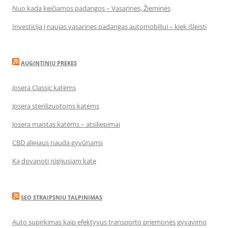
Nuo kada keičiamos padangos – Vasarinės, Žieminės
Investicija į naujas vasarines padangas automobiliui – kiek išleisti
AUGINTINIU PREKES
Josera Classic katėms
Josera sterilizuotoms katėms
Josera maistas katėms – atsiliepimai
CBD aliejaus nauda gyvūnams
Ką dovanoti įsigijusiam katę
SEO STRAIPSNIU TALPINIMAS
Auto supirkimas kaip efektyvus transporto priemonės gyvavimo