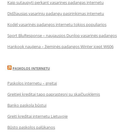
Kaip sutaupyti perkant vasarines padangas internetu
Didžiausias vasarinių padangų pasirinkimas internetu
Kodėl vasarinės padangos internetu tokios populiarios
Sport BluResponse – naujausios Dunlop vasarinės padangos
Hankook naujiena – žieminės padangos Winter icept W606
PASKOLOS INTERNETU
Paskolos internetu – greitai
Greitieji kreditai tapo paprastesni su skaičiuoklėmis
Banko paskola būstui
Greiti kreditai internetu Lietuvoje
Būsto paskolos palūkanos