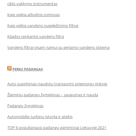
ciklo valdymo instrumentas
Kaip veikia atbulinis osmosas
Kaip veikia vandens nugeležinimo filtrai
Klaidos renkantis vandens filtrą
Vandens filtrai visam namui su geriamo vandens sistema
PERKU PADANGAS
Auto supirkimas naudotų transporto priemonių rinkoje
Žieminių padangų žymėjimas – saugumas ir nauda
Padangų žymėjimas
Automobilio turbinų istorija ir ateitis
TOP 6 populiariausi padangų gamintojai Lietuvoje 2021