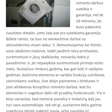
remonto darbus
suteikia ir
garantija, net iki
24 mėnesių. Jei
buvo pakeistos
naudotos detalės, joms taip pat yra suteikiama garantija.
Būkite ramūs, tai bus ne vienkartiniai darbai su
atsisveikinimu visam laikui. 5. Remontuojamos be išimtis
visos skalbimo mašinos, todėl jaudinti nėra priežasties,
suremontuos ir Jūsų skalbiankę, nesvarbu kokio ji
pavadinimo. 6. Jei nepavyksta suremontuoti pirmojo vizito
metu. Nustačius rimtesnį gedimą, kas gali būti ir valdymo
gedimas, kaitinimo elemento ar variklio funkcijų sutrikimai,
savininkams sutikus, šios dalys paimamos į dirbtuves ir
jose atliekamas kruopštus remonto darbas, kad šis
elementas ir sugedusi dalis vėl pradėtų funkcionuoti. Yra ir
kitas variantas, kad meistrai panašią ir tinkančią dalį jau
turi savo automobilyje, tad vėl gi, susitarimo keliu galima
sugedusią detalę pakeisti nauja, arba naudota už