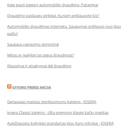
Kaip gauti pigesnį automobilio draudimą. Patarimai
Draudimo paslaugų pirkėjai. Kuriam priklausote Jūs?
Automobilio draudimas internetu. Saugumas priklauso nuo Jūsų
pačių!
Saugaus vairavimo atmintinė
Mitas ar realybė tas pigus draudimas?
Klausimai ir atsakymai dėl draudimo
GYVUNU PREKES AKCIJA
Geriausias maistas sterilizuotoms katėms - JOSERA
Josera Classic katėms - Ulta premium klasės kačių maistas
Aukščiausios kokybės standartas Jūsų šuns mitybai - JOSERA