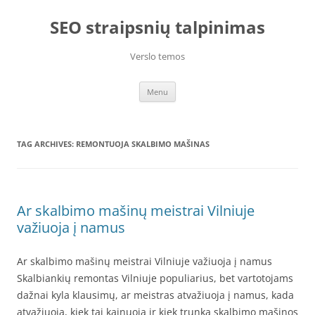
Skip
to
SEO straipsnių talpinimas
content
Verslo temos
Menu
TAG ARCHIVES:
REMONTUOJA SKALBIMO MAŠINAS
Ar skalbimo mašinų meistrai Vilniuje
važiuoja į namus
Ar skalbimo mašinų meistrai Vilniuje važiuoja į namus
Skalbiankių remontas Vilniuje populiarius, bet vartotojams
dažnai kyla klausimų, ar meistras atvažiuoja į namus, kada
atvažiuoja, kiek tai kainuoja ir kiek trunka skalbimo mašinos