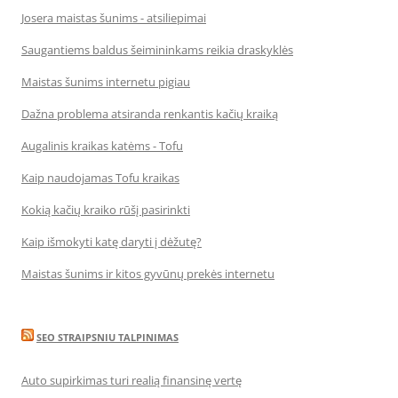
Josera maistas šunims - atsiliepimai
Saugantiems baldus šeimininkams reikia draskyklės
Maistas šunims internetu pigiau
Dažna problema atsiranda renkantis kačių kraiką
Augalinis kraikas katėms - Tofu
Kaip naudojamas Tofu kraikas
Kokią kačių kraiko rūšį pasirinkti
Kaip išmokyti katę daryti į dėžutę?
Maistas šunims ir kitos gyvūnų prekės internetu
SEO STRAIPSNIU TALPINIMAS
Auto supirkimas turi realią finansinę vertę