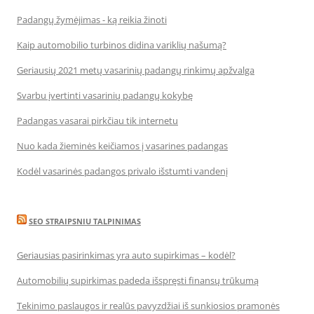
Padangų žymėjimas - ką reikia žinoti
Kaip automobilio turbinos didina variklių našumą?
Geriausių 2021 metų vasarinių padangų rinkimų apžvalga
Svarbu įvertinti vasarinių padangų kokybę
Padangas vasarai pirkčiau tik internetu
Nuo kada žieminės keičiamos į vasarines padangas
Kodėl vasarinės padangos privalo išstumti vandenį
SEO STRAIPSNIU TALPINIMAS
Geriausias pasirinkimas yra auto supirkimas – kodėl?
Automobilių supirkimas padeda išspręsti finansų trūkumą
Tekinimo paslaugos ir realūs pavyzdžiai iš sunkiosios pramonės