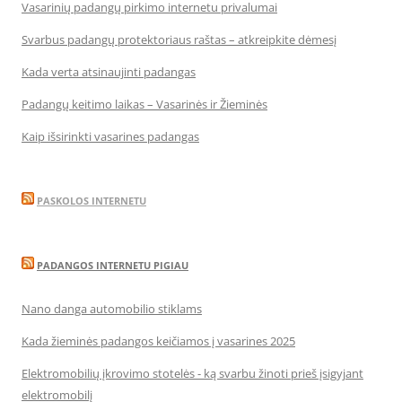
Vasarinių padangų pirkimo internetu privalumai
Svarbus padangų protektoriaus raštas – atkreipkite dėmesį
Kada verta atsinaujinti padangas
Padangų keitimo laikas – Vasarinės ir Žieminės
Kaip išsirinkti vasarines padangas
PASKOLOS INTERNETU
PADANGOS INTERNETU PIGIAU
Nano danga automobilio stiklams
Kada žieminės padangos keičiamos į vasarines 2025
Elektromobilių įkrovimo stotelės - ką svarbu žinoti prieš įsigyjant
elektromobilį