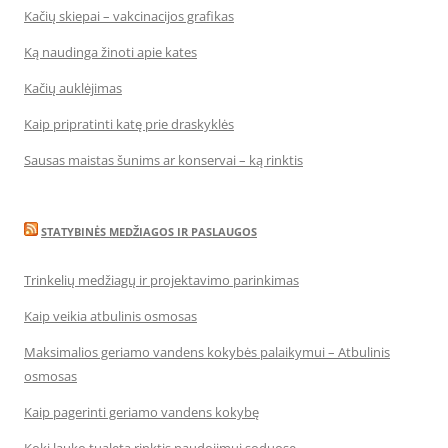
Kačių skiepai – vakcinacijos grafikas
Ką naudinga žinoti apie kates
Kačių auklėjimas
Kaip pripratinti katę prie draskyklės
Sausas maistas šunims ar konservai – ką rinktis
STATYBINĖS MEDŽIAGOS IR PASLAUGOS
Trinkelių medžiagų ir projektavimo parinkimas
Kaip veikia atbulinis osmosas
Maksimalios geriamo vandens kokybės palaikymui – Atbulinis
osmosas
Kaip pagerinti geriamo vandens kokybę