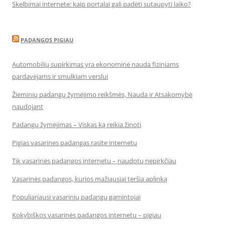
Skelbimai internete: kaip portalai gali padėti sutaupyti laiko?
PADANGOS PIGIAU
Automobilių supirkimas yra ekonominė nauda fiziniams
pardavėjams ir smulkiam verslui
Žieminių padangų žymėjimo reikšmės, Nauda ir Atsakomybė
naudojant
Padangų žymėjimas – Viskas ką reikia žinoti
Pigias vasarines padangas rasite internetu
Tik vasarinės padangos internetu – naudotų nepirkčiau
Vasarinės padangos, kurios mažiausiai teršia aplinką
Populiariausi vasarinių padangų gamintojai
Kokybiškos vasarinės padangos internetu – pigiau