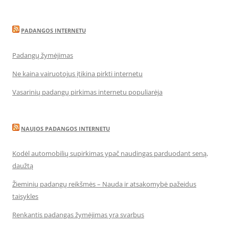
PADANGOS INTERNETU
Padangų žymėjimas
Ne kaina vairuotojus įtikina pirkti internetu
Vasarinių padangų pirkimas internetu populiarėja
NAUJOS PADANGOS INTERNETU
Kodėl automobilių supirkimas ypač naudingas parduodant seną,
daužtą
Žieminių padangų reikšmės – Nauda ir atsakomybė pažeidus
taisykles
Renkantis padangas žymėjimas yra svarbus