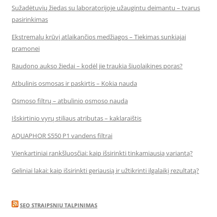
Sužadėtuvių žiedas su laboratorijoje užaugintu deimantu – tvarus
pasirinkimas
Ekstremalų krūvį atlaikančios medžiagos – Tiekimas sunkiajai
pramonei
Raudono aukso žiedai – kodėl jie traukia šiuolaikines poras?
Atbulinis osmosas ir paskirtis – Kokia nauda
Osmoso filtrų – atbulinio osmoso nauda
Išskirtinio vyrų stiliaus atributas – kaklaraištis
AQUAPHOR S550 P1 vandens filtrai
Vienkartiniai rankšluosčiai: kaip išsirinkti tinkamiausią variantą?
Geliniai lakai: kaip išsirinkti geriausią ir užtikrinti ilgalaikį rezultatą?
SEO STRAIPSNIU TALPINIMAS