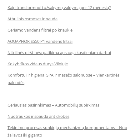
Kaip transformuoti užsakymų valdymą per 12 mėnesių?
Atbulinis osmosas ir nauda
Geriamo vandens filtrai po kriaukle
AQUAPHOR S550 P1 vandens filtrai
Nitrilinės pirštinės: patikima apsauga kasdieniam darbui
Kokybiškos vidaus durys Vilniuje
Komfortui ir higienai SPA ir masažo salonuose – Vienkartinės
paklodės
Geriausias pasirinkimas – Automobilių supirkimas
Nuotraukos ir spauda ant drobės
Tekinimo procesas sunkiųjų mechanizmų komponentams – Nuo
žaliavos iki giganto