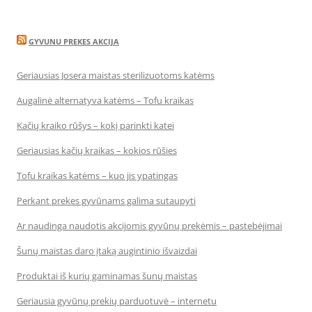
GYVUNU PREKES AKCIJA
Geriausias Josera maistas sterilizuotoms katėms
Augalinė alternatyva katėms – Tofu kraikas
Kačių kraiko rūšys – kokį parinkti katei
Geriausias kačių kraikas – kokios rūšies
Tofu kraikas katėms – kuo jis ypatingas
Perkant prekes gyvūnams galima sutaupyti
Ar naudinga naudotis akcijomis gyvūnų prekėmis – pastebėjimai
Šunų maistas daro įtaką augintinio išvaizdai
Produktai iš kurių gaminamas šunų maistas
Geriausia gyvūnų prekių parduotuvė – internetu