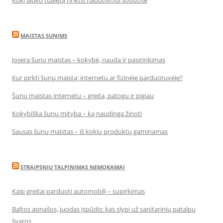
Kokį lauko tualetą rinktis naudojimui soduose
MAISTAS SUNIMS
Josera šunų maistas – kokybė, nauda ir pasirinkimas
Kur pirkti šunų maistą: internetu ar fizinėje parduotuvėje?
Šunų maistas internetu – greita, patogu ir pigiau
Kokybiška šunų mityba – ką naudinga žinoti
Sausas šunų maistas – iš kokių produktų gaminamas
STRAIPSNIU TALPINIMAS NEMOKAMAI
Kaip greitai parduoti automobilį – supirkimas
Baltos apnašos, juodas įspūdis: kas slypi už sanitarinių patalpų
švaros