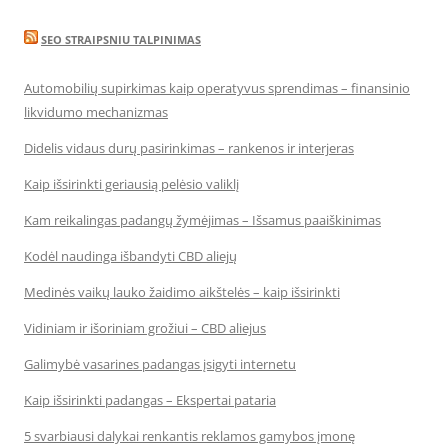
SEO STRAIPSNIU TALPINIMAS
Automobilių supirkimas kaip operatyvus sprendimas – finansinio
likvidumo mechanizmas
Didelis vidaus durų pasirinkimas – rankenos ir interjeras
Kaip išsirinkti geriausią pelėsio valiklį
Kam reikalingas padangų žymėjimas – Išsamus paaiškinimas
Kodėl naudinga išbandyti CBD aliejų
Medinės vaikų lauko žaidimo aikštelės – kaip išsirinkti
Vidiniam ir išoriniam grožiui – CBD aliejus
Galimybė vasarines padangas įsigyti internetu
Kaip išsirinkti padangas – Ekspertai pataria
5 svarbiausi dalykai renkantis reklamos gamybos įmonę