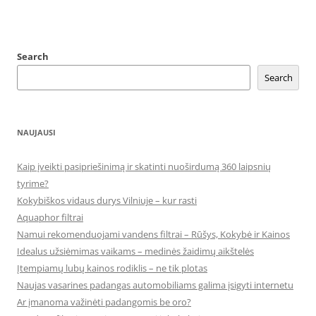
Search
Search
NAUJAUSI
Kaip įveikti pasipriešinimą ir skatinti nuoširdumą 360 laipsnių
tyrime?
Kokybiškos vidaus durys Vilniuje – kur rasti
Aquaphor filtrai
Namui rekomenduojami vandens filtrai – Rūšys, Kokybė ir Kainos
Idealus užsiėmimas vaikams – medinės žaidimų aikštelės
Įtempiamų lubų kainos rodiklis – ne tik plotas
Naujas vasarines padangas automobiliams galima įsigyti internetu
Ar įmanoma važinėti padangomis be oro?