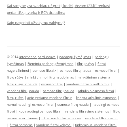
Kai ramybė yra svarbiau už greitį, kodėl „Vezam123.lt“ renkasi
pedantišką tvarką ir BCA draudimą
Kaip pagerinti užsakymų valdymą?
© 2014
internetine parduotuve
|
padangų žymėjimas
|
padangų
žymėjimas
|
žieminių padangų žymėjimas
|
filtrų rūšys
|
filtrai
nugeležinimui
|
osmoso filtrai> |
osmoso filtrų nauda
|
osmoso filtrai
|
filtrų rūšys
|
minkštinimo filtrų naudojimas
|
minkštinimo sistema
|
filtrų rūšys ir nauda
|
osmoso filtrai
|
vandens filtrai nukalkinimui
|
vandens filtrų nauda
|
osmoso filtrų nauda
|
atbulinio osmoso filtrai
|
filtrų rūšys
|
apie geriamo vandens filtrus
|
kas yra atbulinis osmosas
|
namui naudingi osmoso filtrai
|
osmoso filtrų nauda
|
naudingi osmoso
filtrai
|
kuo naudingi osmoso filtrai
|
vandens filtravimo sistemos
|
filtrų
namui pasirinkimas
|
filtrai komfortui namuose
|
vandens filtrai namui
|
filtrai namams
|
vandens filtrai kokybei
|
tinkamiausi vandens filtrai