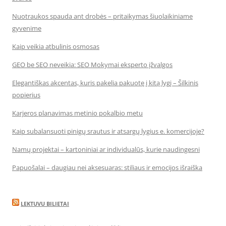
Nuotraukos spauda ant drobės – pritaikymas šiuolaikiniame
gyvenime
Kaip veikia atbulinis osmosas
GEO be SEO neveikia: SEO Mokymai eksperto įžvalgos
Elegantiškas akcentas, kuris pakelia pakuotę į kitą lygį – Šilkinis
popierius
Karjeros planavimas metinio pokalbio metu
Kaip subalansuoti pinigų srautus ir atsargų lygius e. komercijoje?
Namų projektai – kartoniniai ar individualūs, kurie naudingesni
Papuošalai – daugiau nei aksesuaras: stiliaus ir emocijos išraiška
LEKTUVU BILIETAI