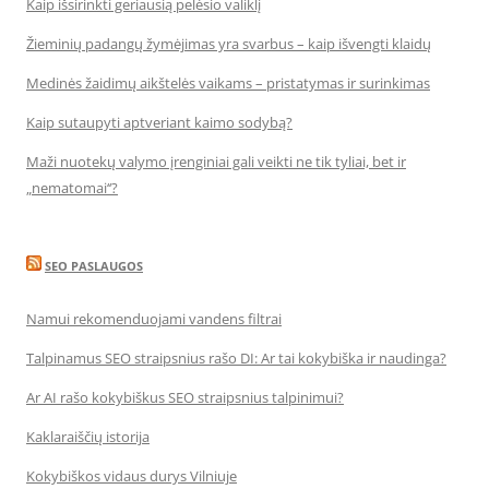
Kaip išsirinkti geriausią pelėsio valiklį
Žieminių padangų žymėjimas yra svarbus – kaip išvengti klaidų
Medinės žaidimų aikštelės vaikams – pristatymas ir surinkimas
Kaip sutaupyti aptveriant kaimo sodybą?
Maži nuotekų valymo įrenginiai gali veikti ne tik tyliai, bet ir
„nematomai‘‘?
SEO PASLAUGOS
Namui rekomenduojami vandens filtrai
Talpinamus SEO straipsnius rašo DI: Ar tai kokybiška ir naudinga?
Ar AI rašo kokybiškus SEO straipsnius talpinimui?
Kaklaraiščių istorija
Kokybiškos vidaus durys Vilniuje