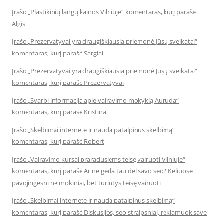
Įrašo „Plastikinių langų kainos Vilniuje“ komentaras, kurį parašė
Algis
Įrašo „Prezervatyvai yra draugiškiausia priemonė Jūsų sveikatai“
komentaras, kurį parašė Sargiai
Įrašo „Prezervatyvai yra draugiškiausia priemonė Jūsų sveikatai“
komentaras, kurį parašė Prezervatyvai
Įrašo „Svarbi informacija apie vairavimo mokyklą Auruda“
komentaras, kurį parašė Kristina
Įrašo „Skelbimai internete ir nauda patalpinus skelbimą“
komentaras, kurį parašė Robert
Įrašo „Vairavimo kursai praradusiems teisę vairuoti Vilniuje“
komentaras, kurį parašė Ar ne gėda tau del savo seo? Keliuose
pavojingesni ne mokiniai, bet turintys teisę vairuoti
Įrašo „Skelbimai internete ir nauda patalpinus skelbimą“
komentaras, kurį parašė Diskusijos, seo straipsniai, reklamuok save