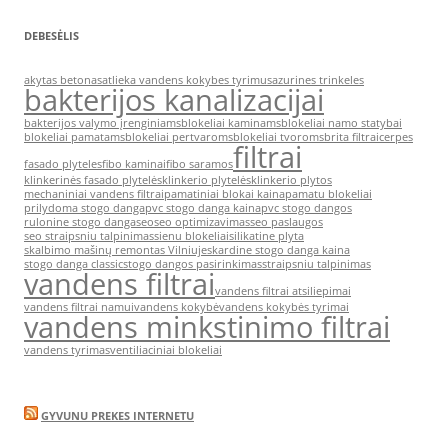
DEBESĖLIS
akytas betonas
atlieka vandens kokybes tyrimus
azurines trinkeles
bakterijos kanalizacijai
bakterijos valymo įrenginiams
blokeliai kaminams
blokeliai namo statybai
blokeliai pamatams
blokeliai pertvaroms
blokeliai tvoroms
brita filtrai
cerpes
filtrai
fasado plyteles
fibo kaminai
fibo saramos
klinkerinės fasado plytelės
klinkerio plytelės
klinkerio plytos
mechaniniai vandens filtrai
pamatiniai blokai kaina
pamatu blokeliai
prilydoma stogo danga
pvc stogo danga kaina
pvc stogo dangos
rulonine stogo danga
seo
seo optimizavimas
seo paslaugos
seo straipsniu talpinimas
sienu blokeliai
silikatine plyta
skalbimo mašinų remontas Vilniuje
skardine stogo danga kaina
stogo danga classic
stogo dangos pasirinkimas
straipsniu talpinimas
vandens filtrai
vandens filtrai atsiliepimai
vandens filtrai namui
vandens kokybė
vandens kokybės tyrimai
vandens minkstinimo filtrai
vandens tyrimas
ventiliaciniai blokeliai
GYVUNU PREKES INTERNETU