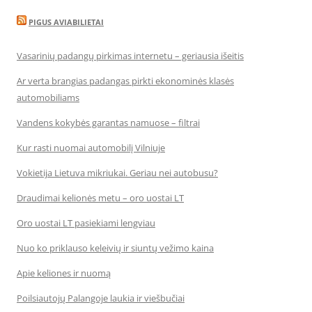
PIGUS AVIABILIETAI
Vasarinių padangų pirkimas internetu – geriausia išeitis
Ar verta brangias padangas pirkti ekonominės klasės
automobiliams
Vandens kokybės garantas namuose – filtrai
Kur rasti nuomai automobilį Vilniuje
Vokietija Lietuva mikriukai. Geriau nei autobusu?
Draudimai kelionės metu – oro uostai LT
Oro uostai LT pasiekiami lengviau
Nuo ko priklauso keleivių ir siuntų vežimo kaina
Apie keliones ir nuomą
Poilsiautojų Palangoje laukia ir viešbučiai