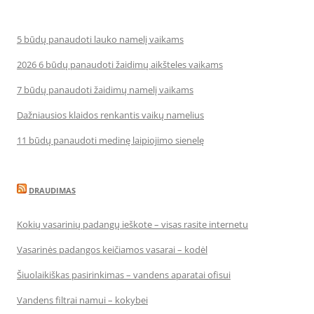
5 būdų panaudoti lauko namelį vaikams
2026 6 būdų panaudoti žaidimų aikšteles vaikams
7 būdų panaudoti žaidimų namelį vaikams
Dažniausios klaidos renkantis vaikų namelius
11 būdų panaudoti medinę laipiojimo sienelę
DRAUDIMAS
Kokių vasarinių padangų ieškote – visas rasite internetu
Vasarinės padangos keičiamos vasarai – kodėl
Šiuolaikiškas pasirinkimas – vandens aparatai ofisui
Vandens filtrai namui – kokybei