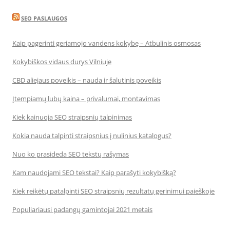
SEO PASLAUGOS
Kaip pagerinti geriamojo vandens kokybę – Atbulinis osmosas
Kokybiškos vidaus durys Vilniuje
CBD aliejaus poveikis – nauda ir šalutinis poveikis
Įtempiamų lubų kaina – privalumai, montavimas
Kiek kainuoja SEO straipsnių talpinimas
Kokia nauda talpinti straipsnius į nulinius katalogus?
Nuo ko prasideda SEO tekstų rašymas
Kam naudojami SEO tekstai? Kaip parašyti kokybišką?
Kiek reikėtų patalpinti SEO straipsnių rezultatų gerinimui paieškoje
Populiariausi padangų gamintojai 2021 metais