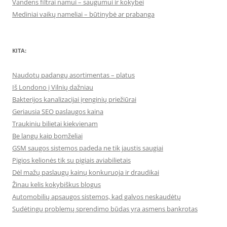
Vandens filtrai namui – saugumui ir kokybei
Mediniai vaikų nameliai – būtinybė ar prabanga
KITA:
Naudotų padangų asortimentas – platus
Iš Londono į Vilnių dažniau
Bakterijos kanalizacijai įrenginių priežiūrai
Geriausia SEO paslaugos kaina
Traukiniu bilietai kiekvienam
Be langų kaip bomželiai
GSM saugos sistemos padeda ne tik jaustis saugiai
Pigios kelionės tik su pigiais aviabilietais
Dėl mažų paslaugų kainų konkuruoja ir draudikai
Žinau kelis kokybiškus blogus
Automobilių apsaugos sistemos, kad galvos neskaudėtų
Sudėtingų problemų sprendimo būdas yra asmens bankrotas