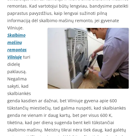
remontas. Kad vartotojui būtų lengviau, bandysime pateikti
paprastus pavyzdžius, kaip lengvai sužinoti pilną
informaciją dėl skalbimo mašinų remonto, jei gyvenate
Vilniuje.
Skalbimo
mašinų
remontas
Vilniuje
turi
didelę
paklausą.
Negalima
sakyti, kad
skalbiankės
genda kasdien ar dažnai, bet Vilniuje gyvena apie 600
tūkstančių miestiečių, tad galima nuspėti, kad skalbiankės
genda ne vienam ir daug kartų, bet per visus 600 K,
tikėtina, kad per dieną sugenda bent keli tūkstančiai
skalbimo mašinų. Meistrų tikrai nėra tiek daug, kad galėtų