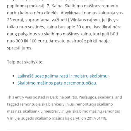
papildomą mokestį. 7. Kaina. Skalbimo mašinos remonto
darbų kainos nėra didelės. Atvykimas į namus kainuoja vos
25 eurai, suprantama, važiuoti į Vilniaus rajoną, jei jis yra
toliau nuo sostinės, kaina bus apie 30 eurų, kas tikrai nėra
daug palyginus su
skalbimo mašinos
kaina, kuri gali būti
nuo 300 iki 100 eurų. Ar esate pasiruošę pirkti naują,
spręsti Jums.
Taip pat skaitykite:
Laikraščiuose galima rasti ir meistrų skelbimų
;
Skalbimo mašinos pats neremontuočiau
.
This entry was posted in
Darbinė patirtis
,
Paslaugos
,
skelbimai
and
tagged
remontuoja skalbiankes vilnius
,
remontuoja skalbimo
mašinas
,
skalbiankių meistrai vilniuje
,
skalbimo mašinų remontas
Vilniuje
,
sugedo skalbimo mašina ką daryti
on
2017/01/18
.