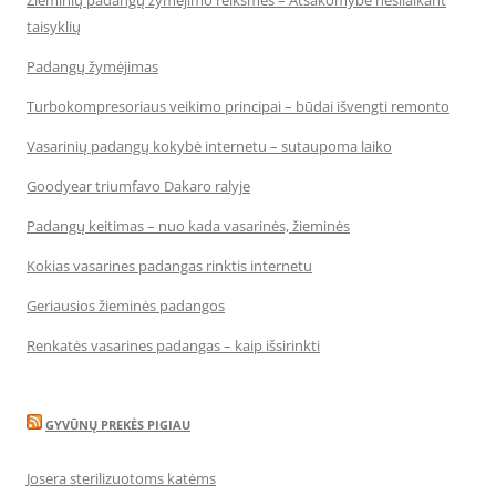
Žieminių padangų žymėjimo reikšmės – Atsakomybė nesilaikant
taisyklių
Padangų žymėjimas
Turbokompresoriaus veikimo principai – būdai išvengti remonto
Vasarinių padangų kokybė internetu – sutaupoma laiko
Goodyear triumfavo Dakaro ralyje
Padangų keitimas – nuo kada vasarinės, žieminės
Kokias vasarines padangas rinktis internetu
Geriausios žieminės padangos
Renkatės vasarines padangas – kaip išsirinkti
GYVŪNŲ PREKĖS PIGIAU
Josera sterilizuotoms katėms