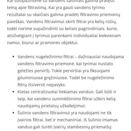
Kai susipažinome su vandens šaltiniais galima pratęsti
temą apie filtravimą. Kai yra gauti vandens tyrimo
rezultatai su skaičiais galima pradėti filtravimo priemonių
paieškas. Vandens filtravimui skirti filtrai yra kelių rūšių,
todėl norime supažindinti su keliais pagrindiniais, kurie,
atsižvelgiant į tyrimus parenkami individualiai kiekvienam
namui, biurui ar pramonės objektui.
Vandens nugeležinimo filtrai – dažniausiai naudojama
vandens filtravimo priemonė, kai tyrimai nustato
geležies perviršį. Tokie perviršiai yra fiksuojami
giluminiuose gręžiniuose. Todėl be nugeležinimo
filtrų išsiversti nepavyks;
Kietas centralizuotai tiekiamas vanduo. Gali būti ir
taip, kai vandens suminkštinimo filtrai užkirs kelią
naudojamų prietaisų užkalkėjimui;
Šulinio vandens filtravimui yra naudojami ne tik
įvairios filtrai, bet ir mechaniniai. Iš šulinio imamas
vanduo gali turėti įvairių stambesnių priemaišų: