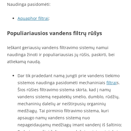
Naudinga pasidomėti:
Aquaphor filtrai
;
Populiariausios vandens filtrų rūšys
Ieškant geriausių vandens filtravimo sistemų namui
naudinga žinoti ir populiariausias jų rūšis, paskirti, bei
atliekamą naudą.
Dar tik pradedant namą jungti prie vandens tiekimo
sistemos naudinga pasidomėti mechaniniais
filtrai
s.
Šios rūšies filtravimo sistema skirta, kad į namų
vandens sistemą nepatektų smėlio, dumblo, rūdžių,
mechaninių dalelių ar neištirpusių organinių
medžiagų. Tai pirminio filtravimo sistema, kuri
apsaugo namų vandens sistemą nuo
nepageidaujamų medžiagų imant vandenį iš šaltinio;