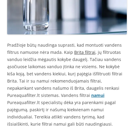
Pradžioje būtų naudinga suprasti, kad montuoti vandens
filtrus namuose nėra mada. Kaip
Brita filtrai
, jų filtruotas
vanduo leidžia mėgautis kokybe daugelį. Tačiau vandens
ąsočiuose laikomas vanduo įtinka ne visiems. Ne kokybė
kiša koją, bet vandens kiekiui, kurį pajėgia išfiltruoti filtrai
Brita. Tai ir su namui rekomenduojamais filtrai,
nepakankant vandens našumo iš Brita, daugelis renkasi
Pureaquafilter.lt sistemas. Vandens filtrai
namui
Pureaquafilter.lt specialistų dėka yra parenkami pagal
pajėgumą, paskirtį ir našumą kiekvienam namui
individualiai. Tereikia atlikti vandens tyrimą, kad
išsiaiškinti, kurie filtrai namui gali būti naudingiausi.