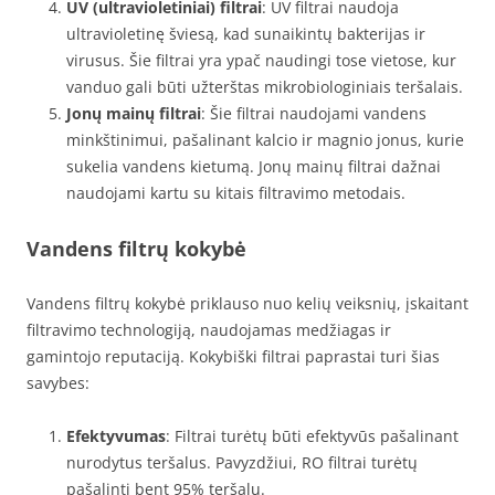
UV (ultravioletiniai) filtrai
: UV filtrai naudoja
ultravioletinę šviesą, kad sunaikintų bakterijas ir
virusus. Šie filtrai yra ypač naudingi tose vietose, kur
vanduo gali būti užterštas mikrobiologiniais teršalais.
Jonų mainų filtrai
: Šie filtrai naudojami vandens
minkštinimui, pašalinant kalcio ir magnio jonus, kurie
sukelia vandens kietumą. Jonų mainų filtrai dažnai
naudojami kartu su kitais filtravimo metodais.
Vandens filtrų kokybė
Vandens filtrų kokybė priklauso nuo kelių veiksnių, įskaitant
filtravimo technologiją, naudojamas medžiagas ir
gamintojo reputaciją. Kokybiški filtrai paprastai turi šias
savybes:
Efektyvumas
: Filtrai turėtų būti efektyvūs pašalinant
nurodytus teršalus. Pavyzdžiui, RO filtrai turėtų
pašalinti bent 95% teršalų.