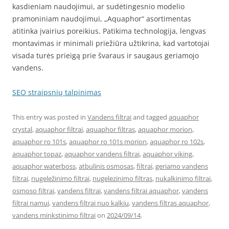
kasdieniam naudojimui, ar sudėtingesnio modelio
pramoniniam naudojimui, „Aquaphor“ asortimentas
atitinka įvairius poreikius. Patikima technologija, lengvas
montavimas ir minimali priežiūra užtikrina, kad vartotojai
visada turės prieigą prie švaraus ir saugaus geriamojo
vandens.
SEO straipsnių talpinimas
This entry was posted in
Vandens filtrai
and tagged
aquaphor
crystal
,
aquaphor filtrai
,
aquaphor filtras
,
aquaphor morion
,
aquaphor ro 101s
,
aquaphor ro 101s morion
,
aquaphor ro 102s
,
aquaphor topaz
,
aquaphor vandens filtrai
,
aquaphor viking
,
aquaphor waterboss
,
atbulinis osmosas
,
filtrai
,
geriamo vandens
filtrai
,
nugeležinimo filtrai
,
nugelezinimo filtras
,
nukalkinimo filtrai
,
osmoso filtrai
,
vandens filtrai
,
vandens filtrai aquaphor
,
vandens
filtrai namui
,
vandens filtrai nuo kalkiu
,
vandens filtras aquaphor
,
vandens minkstinimo filtrai
on
2024/09/14
.