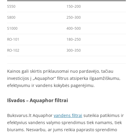
S550
150–200
S800
250–300
S1000
400–500
RO-101
180–250
RO-102
300–350
Kainos gali skirtis priklausomai nuo pardavėjo, tačiau
investicijos į „Aquaphor“ filtrus atsiperka ilgaamžiškumu,
efektyvumu ir vandens kokybės pagerėjimu.
Išvados – Aquaphor filtrai
Buksvarus.lt Aquaphor
vandens filtrai
suteikia patikimus ir
efektyvius vandens valymo sprendimus tiek namams, tiek
biurams. Nesvarbu, ar jums reikia paprasto sprendimo