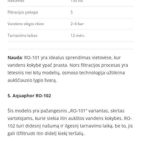
Našumas
150 l/d.
Filtracijos pakopa
5
Vandens slėgio ribos
2–6 bar
Tarnavimo laikas
12 mėn.
Nauda
: RO-101 yra idealus sprendimas vietovėse, kur
vandens kokybė ypač prasta. Nors filtracijos procesas yra
lėtesnis nei kitų modelių, osmoso technologija užtikrina
aukščiausio lygio švarą.
5.
Aquaphor RO-102
Šis modelis yra pažangesnis „RO-101“ variantas, skirtas
vartotojams, kurie siekia itin aukštos vandens kokybės. RO-
102 turi didesnį našumą ir ilgesnį tarnavimo laiką, be to, jis
gali išfiltruoti itin didelį kiekį teršalų.