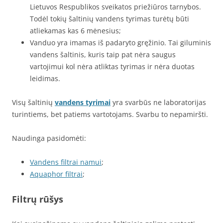
Lietuvos Respublikos sveikatos priežiūros tarnybos.
Todėl tokių šaltinių vandens tyrimas turėtų būti
atliekamas kas 6 mėnesius;
Vanduo yra imamas iš padaryto gręžinio. Tai giluminis
vandens šaltinis, kuris taip pat nėra saugus
vartojimui kol nėra atliktas tyrimas ir nėra duotas
leidimas.
Visų šaltinių
vandens tyrimai
yra svarbūs ne laboratorijas
turintiems, bet patiems vartotojams. Svarbu to nepamiršti.
Naudinga pasidomėti:
Vandens filtrai namui
;
Aquaphor filtrai
;
Filtrų rūšys