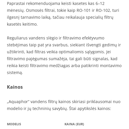
Paprastai rekomenduojama keisti kasetes kas 6–12
mėnesių. Osmosės filtrai, tokie kaip RO-101 ir RO-102, turi
ilgesnį tarnavimo laiką, tačiau reikalauja specialių filtrų
kasetės keitimo.
Reguliarus vandens slėgio ir filtravimo efektyvumo
stebėjimas taip pat yra svarbus, siekiant išvengti gedimų ir
užtikrinti, kad filtras veikia optimaliomis sąlygomis. Jei
filtravimo pajėgumas sumažėja, tai gali būti signalas, kad
reikia keisti filtravimo medžiagas arba patikrinti montavimo
sistemą.
Kainos
„Aquaphor“ vandens filtrų kainos skiriasi priklausomai nuo
modelio ir jų techninių savybių. Štai apytikslės kainos:
MODELIS
KAINA (EUR)