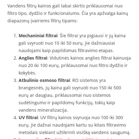
Vandens filtrų kainos gali labai skirtis priklausomai nuo
filtro tipo, dydžio ir funkcionalumo. Čia yra apžvalga kainų
diapazonų įvairiems filtrų tipams:
Mechaniniai filtrai
: Šie filtrai yra pigiausi ir jų kaina
gali svyruoti nuo 10 iki 50 eurų. Jie dažniausiai
naudojami kaip papildomas filtravimo etapas.
Anglies filtrai
: Vidutinės kainos anglies filtrai kainuoja
nuo 20 iki 100 eurų, priklausomai nuo filtro dydžio ir
kokybės.
Atbulinio osmoso filtrai
: RO sistemos yra
brangesnės, jų kaina gali svyruoti nuo 150 iki 500
eurų ar daugiau, priklausomai nuo sistemos
sudėtingumo ir papildomų funkcijų, tokių kaip
vandens mineralizacija.
UV filtrai
: UV filtrų kainos svyruoja nuo 100 iki 300
eurų. Jie dažnai naudojami kartu su kitais filtravimo
metodais siekiant užtikrinti visišką vandens saugumą.