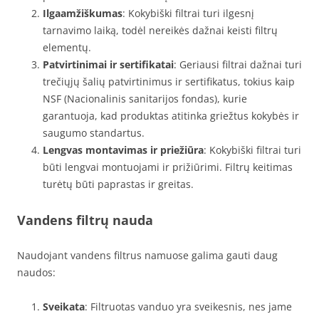
Ilgaamžiškumas
: Kokybiški filtrai turi ilgesnį
tarnavimo laiką, todėl nereikės dažnai keisti filtrų
elementų.
Patvirtinimai ir sertifikatai
: Geriausi filtrai dažnai turi
trečiųjų šalių patvirtinimus ir sertifikatus, tokius kaip
NSF (Nacionalinis sanitarijos fondas), kurie
garantuoja, kad produktas atitinka griežtus kokybės ir
saugumo standartus.
Lengvas montavimas ir priežiūra
: Kokybiški filtrai turi
būti lengvai montuojami ir prižiūrimi. Filtrų keitimas
turėtų būti paprastas ir greitas.
Vandens filtrų nauda
Naudojant vandens filtrus namuose galima gauti daug
naudos:
Sveikata
: Filtruotas vanduo yra sveikesnis, nes jame