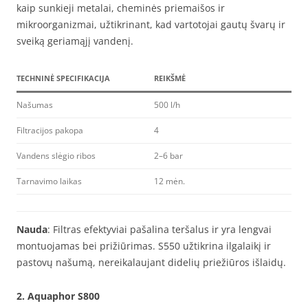
kaip sunkieji metalai, cheminės priemaišos ir
mikroorganizmai, užtikrinant, kad vartotojai gautų švarų ir
sveiką geriamąjį vandenį.
TECHNINĖ SPECIFIKACIJA
REIKŠMĖ
Našumas
500 l/h
Filtracijos pakopa
4
Vandens slėgio ribos
2–6 bar
Tarnavimo laikas
12 mėn.
Nauda
: Filtras efektyviai pašalina teršalus ir yra lengvai
montuojamas bei prižiūrimas. S550 užtikrina ilgalaikį ir
pastovų našumą, nereikalaujant didelių priežiūros išlaidų.
2.
Aquaphor S800