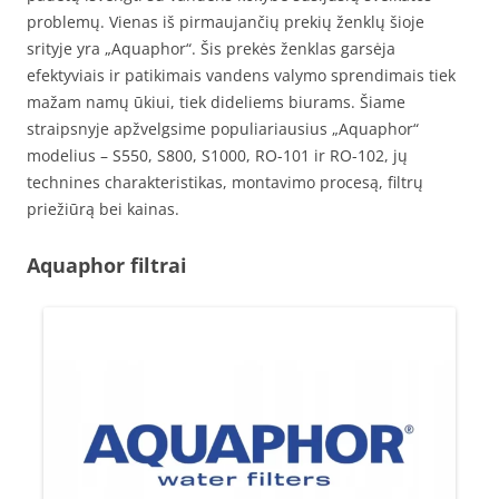
problemų. Vienas iš pirmaujančių prekių ženklų šioje
srityje yra „Aquaphor“. Šis prekės ženklas garsėja
efektyviais ir patikimais vandens valymo sprendimais tiek
mažam namų ūkiui, tiek dideliems biurams. Šiame
straipsnyje apžvelgsime populiariausius „Aquaphor“
modelius – S550, S800, S1000, RO-101 ir RO-102, jų
technines charakteristikas, montavimo procesą, filtrų
priežiūrą bei kainas.
Aquaphor filtrai