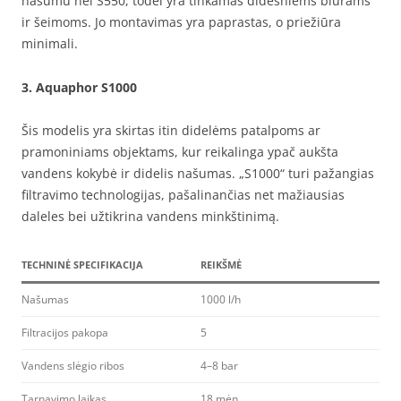
našumu nei S550, todėl yra tinkamas didesniems biurams
ir šeimoms. Jo montavimas yra paprastas, o priežiūra
minimali.
3.
Aquaphor S1000
Šis modelis yra skirtas itin didelėms patalpoms ar
pramoniniams objektams, kur reikalinga ypač aukšta
vandens kokybė ir didelis našumas. „S1000“ turi pažangias
filtravimo technologijas, pašalinančias net mažiausias
daleles bei užtikrina vandens minkštinimą.
TECHNINĖ SPECIFIKACIJA
REIKŠMĖ
Našumas
1000 l/h
Filtracijos pakopa
5
Vandens slėgio ribos
4–8 bar
Tarnavimo laikas
18 mėn.