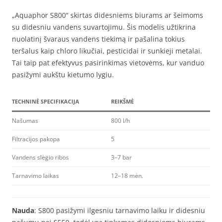
„Aquaphor S800“ skirtas didesniems biurams ar šeimoms
su didesniu vandens suvartojimu. Šis modelis užtikrina
nuolatinį švaraus vandens tiekimą ir pašalina tokius
teršalus kaip chloro likučiai, pesticidai ir sunkieji metalai.
Tai taip pat efektyvus pasirinkimas vietovėms, kur vanduo
pasižymi aukštu kietumo lygiu.
TECHNINĖ SPECIFIKACIJA
REIKŠMĖ
Našumas
800 l/h
Filtracijos pakopa
5
Vandens slėgio ribos
3–7 bar
Tarnavimo laikas
12–18 mėn.
Nauda
: S800 pasižymi ilgesniu tarnavimo laiku ir didesniu