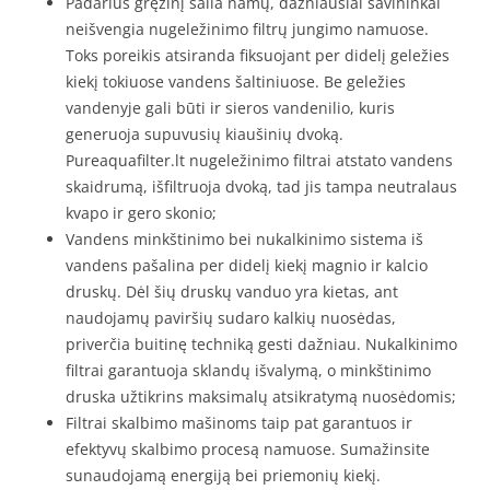
Padarius gręžinį šalia namų, dažniausiai savininkai
neišvengia nugeležinimo filtrų jungimo namuose.
Toks poreikis atsiranda fiksuojant per didelį geležies
kiekį tokiuose vandens šaltiniuose. Be geležies
vandenyje gali būti ir sieros vandenilio, kuris
generuoja supuvusių kiaušinių dvoką.
Pureaquafilter.lt nugeležinimo filtrai atstato vandens
skaidrumą, išfiltruoja dvoką, tad jis tampa neutralaus
kvapo ir gero skonio;
Vandens minkštinimo bei nukalkinimo sistema iš
vandens pašalina per didelį kiekį magnio ir kalcio
druskų. Dėl šių druskų vanduo yra kietas, ant
naudojamų paviršių sudaro kalkių nuosėdas,
priverčia buitinę techniką gesti dažniau. Nukalkinimo
filtrai garantuoja sklandų išvalymą, o minkštinimo
druska užtikrins maksimalų atsikratymą nuosėdomis;
Filtrai skalbimo mašinoms taip pat garantuos ir
efektyvų skalbimo procesą namuose. Sumažinsite
sunaudojamą energiją bei priemonių kiekį.