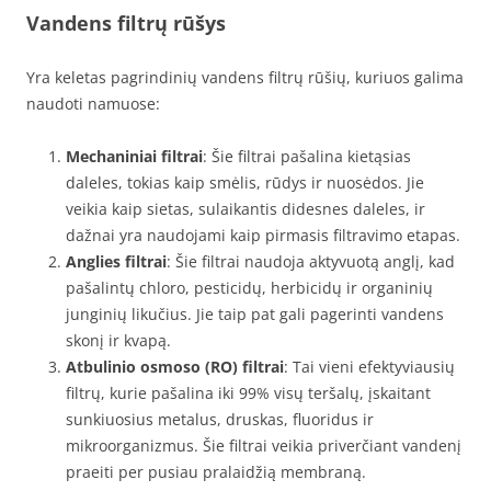
Vandens filtrų rūšys
Yra keletas pagrindinių vandens filtrų rūšių, kuriuos galima
naudoti namuose:
Mechaniniai filtrai
: Šie filtrai pašalina kietąsias
daleles, tokias kaip smėlis, rūdys ir nuosėdos. Jie
veikia kaip sietas, sulaikantis didesnes daleles, ir
dažnai yra naudojami kaip pirmasis filtravimo etapas.
Anglies filtrai
: Šie filtrai naudoja aktyvuotą anglį, kad
pašalintų chloro, pesticidų, herbicidų ir organinių
junginių likučius. Jie taip pat gali pagerinti vandens
skonį ir kvapą.
Atbulinio osmoso (RO) filtrai
: Tai vieni efektyviausių
filtrų, kurie pašalina iki 99% visų teršalų, įskaitant
sunkiuosius metalus, druskas, fluoridus ir
mikroorganizmus. Šie filtrai veikia priverčiant vandenį
praeiti per pusiau pralaidžią membraną.