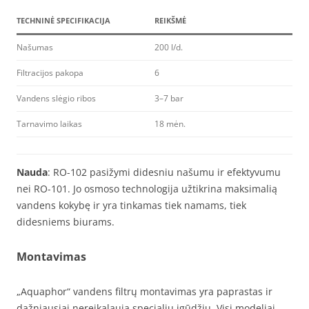
TECHNINĖ SPECIFIKACIJA
REIKŠMĖ
Našumas
200 l/d.
Filtracijos pakopa
6
Vandens slėgio ribos
3–7 bar
Tarnavimo laikas
18 mėn.
Nauda
: RO-102 pasižymi didesniu našumu ir efektyvumu
nei RO-101. Jo osmoso technologija užtikrina maksimalią
vandens kokybę ir yra tinkamas tiek namams, tiek
didesniems biurams.
Montavimas
„Aquaphor“ vandens filtrų montavimas yra paprastas ir
dažniausiai nereikalauja specialių įgūdžių. Visi modeliai