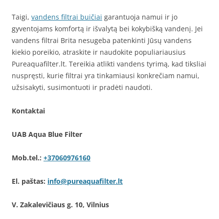
Taigi,
vandens filtrai buičiai
garantuoja namui ir jo
gyventojams komfortą ir išvalytą bei kokybišką vandenį. Jei
vandens filtrai Brita nesugeba patenkinti Jūsų vandens
kiekio poreikio, atraskite ir naudokite populiariausius
Pureaquafilter.lt. Tereikia atlikti vandens tyrimą, kad tiksliai
nuspręsti, kurie filtrai yra tinkamiausi konkrečiam namui,
užsisakyti, susimontuoti ir pradėti naudoti.
Kontaktai
UAB Aqua Blue Filter
Mob.tel.:
+37060976160
El. paštas:
info@pureaquafilter.lt
V. Zakalevičiaus g. 10, Vilnius