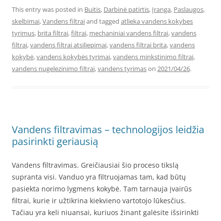
This entry was posted in
Buitis
,
Darbinė patirtis
,
Įranga
,
Paslaugos
,
skelbimai
,
Vandens filtrai
and tagged
atlieka vandens kokybes
tyrimus
,
brita filtrai
,
filtrai
,
mechaniniai vandens filtrai
,
vandens
filtrai
,
vandens filtrai atsiliepimai
,
vandens filtrai brita
,
vandens
kokybė
,
vandens kokybės tyrimai
,
vandens minkstinimo filtrai
,
vandens nugelezinimo filtrai
,
vandens tyrimas
on
2021/04/26
.
Vandens filtravimas – technologijos leidžia
pasirinkti geriausią
Vandens filtravimas. Greičiausiai šio proceso tikslą
supranta visi. Vanduo yra filtruojamas tam, kad būtų
pasiekta norimo lygmens kokybė. Tam tarnauja įvairūs
filtrai, kurie ir užtikrina kiekvieno vartotojo lūkesčius.
Tačiau yra keli niuansai, kuriuos žinant galėsite išsirinkti