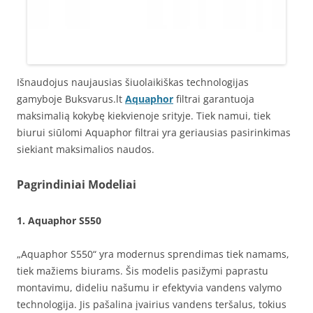
Išnaudojus naujausias šiuolaikiškas technologijas
gamyboje Buksvarus.lt
Aquaphor
filtrai garantuoja
maksimalią kokybę kiekvienoje srityje. Tiek namui, tiek
biurui siūlomi Aquaphor filtrai yra geriausias pasirinkimas
siekiant maksimalios naudos.
Pagrindiniai Modeliai
1.
Aquaphor S550
„Aquaphor S550“ yra modernus sprendimas tiek namams,
tiek mažiems biurams. Šis modelis pasižymi paprastu
montavimu, dideliu našumu ir efektyvia vandens valymo
technologija. Jis pašalina įvairius vandens teršalus, tokius