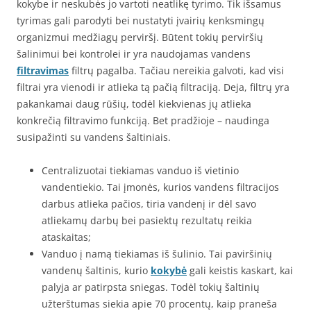
kokybe ir neskubės jo vartoti neatlikę tyrimo. Tik išsamus
tyrimas gali parodyti bei nustatyti įvairių kenksmingų
organizmui medžiagų perviršį. Būtent tokių perviršių
šalinimui bei kontrolei ir yra naudojamas vandens
filtravimas
filtrų pagalba. Tačiau nereikia galvoti, kad visi
filtrai yra vienodi ir atlieka tą pačią filtraciją. Deja, filtrų yra
pakankamai daug rūšių, todėl kiekvienas jų atlieka
konkrečią filtravimo funkciją. Bet pradžioje – naudinga
susipažinti su vandens šaltiniais.
Centralizuotai tiekiamas vanduo iš vietinio
vandentiekio. Tai įmonės, kurios vandens filtracijos
darbus atlieka pačios, tiria vandenį ir dėl savo
atliekamų darbų bei pasiektų rezultatų reikia
ataskaitas;
Vanduo į namą tiekiamas iš šulinio. Tai paviršinių
vandenų šaltinis, kurio
kokybė
gali keistis kaskart, kai
palyja ar patirpsta sniegas. Todėl tokių šaltinių
užterštumas siekia apie 70 procentų, kaip praneša