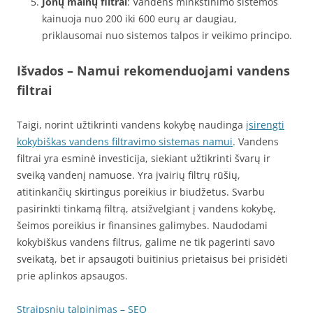
Jonų mainų filtrai
: Vandens minkštinimo sistemos
kainuoja nuo 200 iki 600 eurų ar daugiau,
priklausomai nuo sistemos talpos ir veikimo principo.
Išvados – Namui rekomenduojami vandens
filtrai
Taigi, norint užtikrinti vandens kokybę naudinga
įsirengti
kokybiškas vandens filtravimo sistemas namui
. Vandens
filtrai yra esminė investicija, siekiant užtikrinti švarų ir
sveiką vandenį namuose. Yra įvairių filtrų rūšių,
atitinkančių skirtingus poreikius ir biudžetus. Svarbu
pasirinkti tinkamą filtrą, atsižvelgiant į vandens kokybę,
šeimos poreikius ir finansines galimybes. Naudodami
kokybiškus vandens filtrus, galime ne tik pagerinti savo
sveikatą, bet ir apsaugoti buitinius prietaisus bei prisidėti
prie aplinkos apsaugos.
Straipsnių talpinimas – SEO