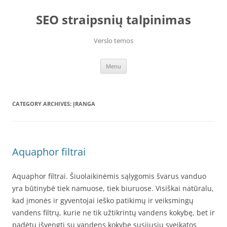
Skip
to
SEO straipsnių talpinimas
content
Verslo temos
Menu
CATEGORY ARCHIVES:
ĮRANGA
Aquaphor filtrai
Aquaphor filtrai. Šiuolaikinėmis sąlygomis švarus vanduo
yra būtinybė tiek namuose, tiek biuruose. Visiškai natūralu,
kad įmonės ir gyventojai ieško patikimų ir veiksmingų
vandens filtrų, kurie ne tik užtikrintų vandens kokybę, bet ir
padėtų išvengti su vandens kokybe susijusių sveikatos