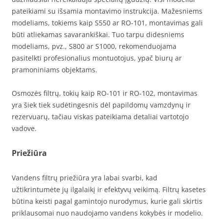
pateikiami su išsamia montavimo instrukcija. Mažesniems
modeliams, tokiems kaip S550 ar RO-101, montavimas gali
būti atliekamas savarankiškai. Tuo tarpu didesniems
modeliams, pvz., S800 ar S1000, rekomenduojama
pasitelkti profesionalius montuotojus, ypač biurų ar
pramoniniams objektams.
Osmozės filtrų, tokių kaip RO-101 ir RO-102, montavimas
yra šiek tiek sudėtingesnis dėl papildomų vamzdynų ir
rezervuarų, tačiau viskas pateikiama detaliai vartotojo
vadove.
Priežiūra
Vandens filtrų priežiūra yra labai svarbi, kad
užtikrintumėte jų ilgalaikį ir efektyvų veikimą. Filtrų kasetes
būtina keisti pagal gamintojo nurodymus, kurie gali skirtis
priklausomai nuo naudojamo vandens kokybės ir modelio.