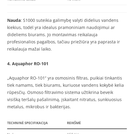
Nauda
: S1000 suteikia galimybę valyti didelius vandens
kiekius, todėl yra idealus pramoniniam naudojimui ar
dideliems biurams. Jo montavimas reikalauja
profesionalios pagalbos, tačiau priežiūra yra paprasta ir
reikalauja mažai laiko.
4.
Aquaphor RO-101
„Aquaphor RO-101“ yra osmosinis filtras, puikiai tinkantis
tiek namams, tiek biurams, kuriuose vandens kokybė kelia
rūpesčių. Osmoso filtravimo sistema užtikrina beveik
visišką teršalų pašalinimą, įskaitant nitratus, sunkiuosius
metalus, mikrobus ir bakterijas.
TECHNINĖ SPECIFIKACIJA
REIKŠMĖ