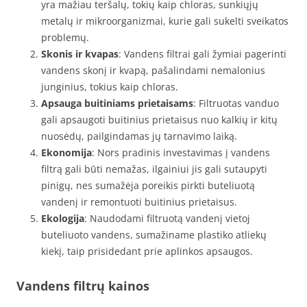
yra mažiau teršalų, tokių kaip chloras, sunkiųjų
metalų ir mikroorganizmai, kurie gali sukelti sveikatos
problemų.
Skonis ir kvapas
: Vandens filtrai gali žymiai pagerinti
vandens skonį ir kvapą, pašalindami nemalonius
junginius, tokius kaip chloras.
Apsauga buitiniams prietaisams
: Filtruotas vanduo
gali apsaugoti buitinius prietaisus nuo kalkių ir kitų
nuosėdų, pailgindamas jų tarnavimo laiką.
Ekonomija
: Nors pradinis investavimas į vandens
filtrą gali būti nemažas, ilgainiui jis gali sutaupyti
pinigų, nes sumažėja poreikis pirkti buteliuotą
vandenį ir remontuoti buitinius prietaisus.
Ekologija
: Naudodami filtruotą vandenį vietoj
buteliuoto vandens, sumažiname plastiko atliekų
kiekį, taip prisidedant prie aplinkos apsaugos.
Vandens filtrų kainos