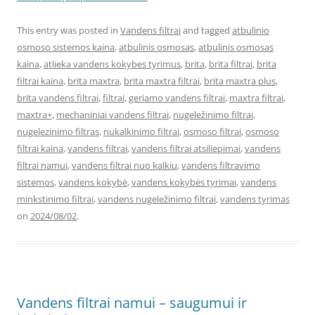
This entry was posted in
Vandens filtrai
and tagged
atbulinio
osmoso sistemos kaina
,
atbulinis osmosas
,
atbulinis osmosas
kaina
,
atlieka vandens kokybes tyrimus
,
brita
,
brita filtrai
,
brita
filtrai kaina
,
brita maxtra
,
brita maxtra filtrai
,
brita maxtra plus
,
brita vandens filtrai
,
filtrai
,
geriamo vandens filtrai
,
maxtra filtrai
,
maxtra+
,
mechaniniai vandens filtrai
,
nugeležinimo filtrai
,
nugelezinimo filtras
,
nukalkinimo filtrai
,
osmoso filtrai
,
osmoso
filtrai kaina
,
vandens filtrai
,
vandens filtrai atsiliepimai
,
vandens
filtrai namui
,
vandens filtrai nuo kalkiu
,
vandens filtravimo
sistemos
,
vandens kokybė
,
vandens kokybės tyrimai
,
vandens
minkstinimo filtrai
,
vandens nugeležinimo filtrai
,
vandens tyrimas
on
2024/08/02
.
Vandens filtrai namui – saugumui ir