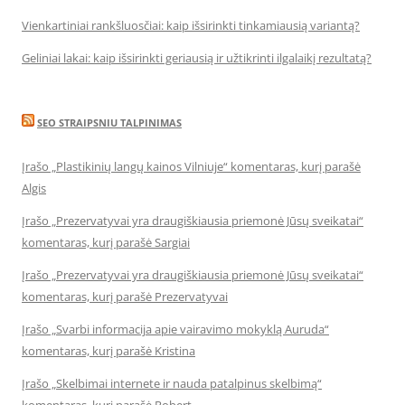
Vienkartiniai rankšluosčiai: kaip išsirinkti tinkamiausią variantą?
Geliniai lakai: kaip išsirinkti geriausią ir užtikrinti ilgalaikį rezultatą?
SEO STRAIPSNIU TALPINIMAS
Įrašo „Plastikinių langų kainos Vilniuje“ komentaras, kurį parašė
Algis
Įrašo „Prezervatyvai yra draugiškiausia priemonė Jūsų sveikatai“
komentaras, kurį parašė Sargiai
Įrašo „Prezervatyvai yra draugiškiausia priemonė Jūsų sveikatai“
komentaras, kurį parašė Prezervatyvai
Įrašo „Svarbi informacija apie vairavimo mokyklą Auruda“
komentaras, kurį parašė Kristina
Įrašo „Skelbimai internete ir nauda patalpinus skelbimą“