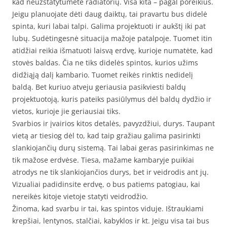
kad neužstatytumėte radiatorių. Visa kita – pagal poreikius.
Jeigu planuojate dėti daug daiktų, tai pravartu bus didelė
spinta, kuri labai talpi. Galima projektuoti ir aukštį iki pat
lubų. Sudėtingesnė situacija mažoje patalpoje. Tuomet itin
atidžiai reikia išmatuoti laisvą erdvę, kurioje numatėte, kad
stovės baldas. Čia ne tiks didelės spintos, kurios užims
didžiąją dalį kambario. Tuomet reikės rinktis nedidelį
baldą. Bet kuriuo atveju geriausia pasikviesti baldų
projektuotoją, kuris pateiks pasiūlymus dėl baldų dydžio ir
vietos, kurioje jie geriausiai tiks.
Svarbios ir įvairios kitos detalės, pavyzdžiui, durys. Taupant
vietą ar tiesiog dėl to, kad taip gražiau galima pasirinkti
slankiojančių durų sistemą. Tai labai geras pasirinkimas ne
tik mažose erdvėse. Tiesa, mažame kambaryje puikiai
atrodys ne tik slankiojančios durys, bet ir veidrodis ant jų.
Vizualiai padidinsite erdvę, o bus patiems patogiau, kai
nereikės kitoje vietoje statyti veidrodžio.
Žinoma, kad svarbu ir tai, kas spintos viduje. Ištraukiami
krepšiai, lentynos, stalčiai, kabyklos ir kt. Jeigu visa tai bus