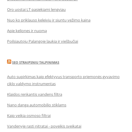
Oro uostai LT pasiekiami lengviau
Nuo ko priklauso keleivių ir siuntų vežimo kaina
Apie keliones ir nuomą
Poilsiautojų Palangoje laukia ir viešbučiai
SEO STRAIPSNIU TALPINIMAS
Auto supirkimas kaip efektyvus transporto priemonės gyvavimo
ciklo valdymo instrumentas
Klaidos renkantis vandens filtrą
Nano danga automobilio stiklams
Kaip veikia osmoso filtrai
Vandenyje rasti nitratai - poveikis sveikatai