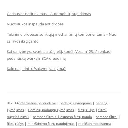
Geriausias pasirinkimas – Automobilių supirkimas
Nuotraukos ir spauda ant drobės
Tekinimo procesas sunkiųjų mechanizmų komponentams – Nuo
žaliavos iki giganto
Kai ramybė yra svarbiau už greitį, kodėl „Vezam123.lt“ renkasi
pedantišką tvarką ir BCA draudimą
Kaip pagerinti užsakymų valdymą?
© 2014
internetine parduotuve
|
padangų žymėjimas
|
padangų
žymėjimas
|
žieminių padangų žymėjimas
|
filtrų rūšys
|
filtrai
nugeležinimui
|
osmoso filtrai> |
osmoso filtrų nauda
|
osmoso filtrai
|
filtrų rūšys
|
minkštinimo filtrų naudojimas
|
minkštinimo sistema
|