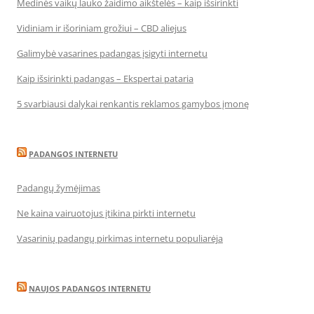
Medinės vaikų lauko žaidimo aikštelės – kaip išsirinkti
Vidiniam ir išoriniam grožiui – CBD aliejus
Galimybė vasarines padangas įsigyti internetu
Kaip išsirinkti padangas – Ekspertai pataria
5 svarbiausi dalykai renkantis reklamos gamybos įmonę
PADANGOS INTERNETU
Padangų žymėjimas
Ne kaina vairuotojus įtikina pirkti internetu
Vasarinių padangų pirkimas internetu populiarėja
NAUJOS PADANGOS INTERNETU