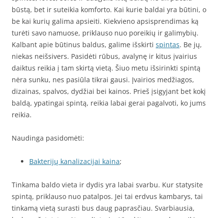
būstą, bet ir suteikia komforto. Kai kurie baldai yra būtini, o
be kai kurių galima apsieiti. Kiekvieno apsisprendimas ką
turėti savo namuose, priklauso nuo poreikių ir galimybių.
Kalbant apie būtinus baldus, galime išskirti
spintas
. Be jų,
niekas neišsivers. Pasidėti rūbus, avalynę ir kitus įvairius
daiktus reikia į tam skirtą vietą. Šiuo metu išsirinkti spintą
nėra sunku, nes pasiūla tikrai gausi. Įvairios medžiagos,
dizainas, spalvos, dydžiai bei kainos. Prieš įsigyjant bet kokį
baldą, ypatingai spintą, reikia labai gerai pagalvoti, ko jums
reikia.
Naudinga pasidomėti:
Bakterijų kanalizacijai kaina
;
Tinkama baldo vieta ir dydis yra labai svarbu. Kur statysite
spintą, priklauso nuo patalpos. Jei tai erdvus kambarys, tai
tinkamą vietą surasti bus daug paprasčiau. Svarbiausia,