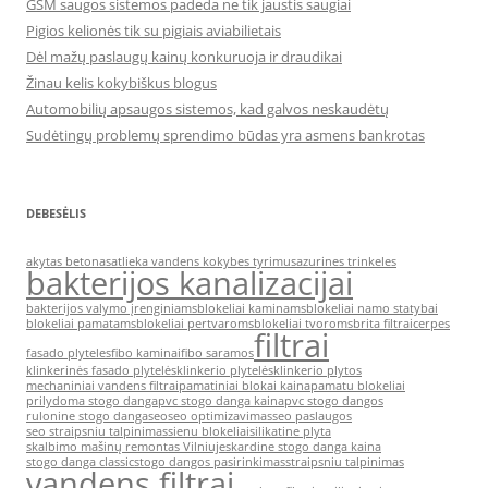
GSM saugos sistemos padeda ne tik jaustis saugiai
Pigios kelionės tik su pigiais aviabilietais
Dėl mažų paslaugų kainų konkuruoja ir draudikai
Žinau kelis kokybiškus blogus
Automobilių apsaugos sistemos, kad galvos neskaudėtų
Sudėtingų problemų sprendimo būdas yra asmens bankrotas
DEBESĖLIS
akytas betonas
atlieka vandens kokybes tyrimus
azurines trinkeles
bakterijos kanalizacijai
bakterijos valymo įrenginiams
blokeliai kaminams
blokeliai namo statybai
blokeliai pamatams
blokeliai pertvaroms
blokeliai tvoroms
brita filtrai
cerpes
filtrai
fasado plyteles
fibo kaminai
fibo saramos
klinkerinės fasado plytelės
klinkerio plytelės
klinkerio plytos
mechaniniai vandens filtrai
pamatiniai blokai kaina
pamatu blokeliai
prilydoma stogo danga
pvc stogo danga kaina
pvc stogo dangos
rulonine stogo danga
seo
seo optimizavimas
seo paslaugos
seo straipsniu talpinimas
sienu blokeliai
silikatine plyta
skalbimo mašinų remontas Vilniuje
skardine stogo danga kaina
stogo danga classic
stogo dangos pasirinkimas
straipsniu talpinimas
vandens filtrai