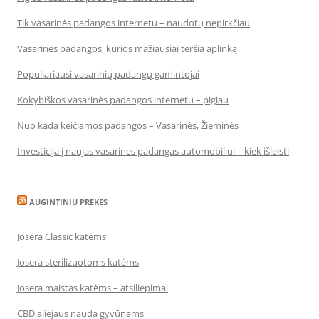
Tik vasarinės padangos internetu – naudotų nepirkčiau
Vasarinės padangos, kurios mažiausiai teršia aplinką
Populiariausi vasarinių padangų gamintojai
Kokybiškos vasarinės padangos internetu – pigiau
Nuo kada keičiamos padangos – Vasarinės, Žieminės
Investicija į naujas vasarines padangas automobiliui – kiek išleisti
AUGINTINIU PREKES
Josera Classic katėms
Josera sterilizuotoms katėms
Josera maistas katėms – atsiliepimai
CBD aliejaus nauda gyvūnams