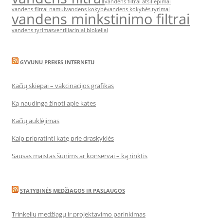
vandens filtrai atsiliepimai
vandens filtrai namui
vandens kokybė
vandens kokybės tyrimai
vandens minkstinimo filtrai
vandens tyrimas
ventiliaciniai blokeliai
GYVUNU PREKES INTERNETU
Kačių skiepai – vakcinacijos grafikas
Ką naudinga žinoti apie kates
Kačių auklėjimas
Kaip pripratinti katę prie draskyklės
Sausas maistas šunims ar konservai – ką rinktis
STATYBINĖS MEDŽIAGOS IR PASLAUGOS
Trinkelių medžiagų ir projektavimo parinkimas