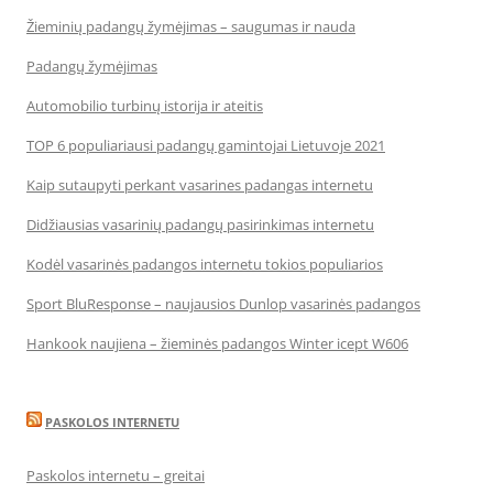
Žieminių padangų žymėjimas – saugumas ir nauda
Padangų žymėjimas
Automobilio turbinų istorija ir ateitis
TOP 6 populiariausi padangų gamintojai Lietuvoje 2021
Kaip sutaupyti perkant vasarines padangas internetu
Didžiausias vasarinių padangų pasirinkimas internetu
Kodėl vasarinės padangos internetu tokios populiarios
Sport BluResponse – naujausios Dunlop vasarinės padangos
Hankook naujiena – žieminės padangos Winter icept W606
PASKOLOS INTERNETU
Paskolos internetu – greitai