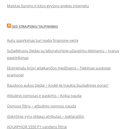
Maistas šunims ir kitos gyvūnų prekės internetu
SEO STRAIPSNIU TALPINIMAS
Auto supirkimas turi realią finansinę vertę
Sužadėtuvių žiedas su laboratorijoje užaugintu deimantu – tvarus
pasirinkimas
Ekstremalų krūvį atlaikančios medžiagos – Tiekimas sunkiajai
pramonei
Raudono aukso žiedai – kodėl jie traukia šiuolaikines poras?
Atbulinis osmosas ir paskirtis – Kokia nauda
Osmoso filtrų – atbulinio osmoso nauda
Išskirtinio vyrų stiliaus atributas – kaklaraištis
AQUAPHOR S550 P1 vandens filtrai