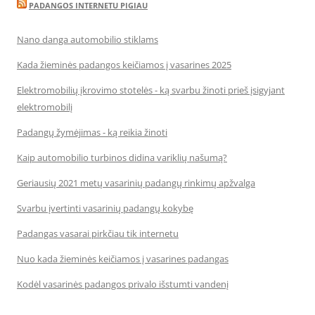
PADANGOS INTERNETU PIGIAU
Nano danga automobilio stiklams
Kada žieminės padangos keičiamos į vasarines 2025
Elektromobilių įkrovimo stotelės - ką svarbu žinoti prieš įsigyjant
elektromobilį
Padangų žymėjimas - ką reikia žinoti
Kaip automobilio turbinos didina variklių našumą?
Geriausių 2021 metų vasarinių padangų rinkimų apžvalga
Svarbu įvertinti vasarinių padangų kokybę
Padangas vasarai pirkčiau tik internetu
Nuo kada žieminės keičiamos į vasarines padangas
Kodėl vasarinės padangos privalo išstumti vandenį