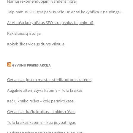
Namui rekomenduojami vandens filtrai
Talpinamus SEO straipsnius rašo DI: Ar tai kokybiška ir naudinga?
Ar AI rašo kokybiškus SEO straipsnius talpinimui?
Kaklaraiščių istorija
Kokybiškos vidaus durys Vilniuje
GYVUNU PREKES AKCIJA
Geriausias Josera maistas sterilizuotoms katėms
Augalinė alternatyva katėms – Tofu kraikas
Kačių kraiko rūšys – kokį parinkti katei
Geriausias kačių kraikas – kokios rūšies
Tofu kraikas katėms – kuo jis ypatingas