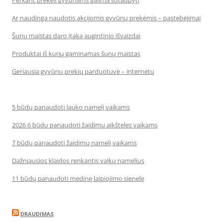
Perkant prekes gyvūnams galima sutaupyti
Ar naudinga naudotis akcijomis gyvūnų prekėmis – pastebėjimai
Šunų maistas daro įtaką augintinio išvaizdai
Produktai iš kurių gaminamas šunų maistas
Geriausia gyvūnų prekių parduotuvė – internetu
5 būdų panaudoti lauko namelį vaikams
2026 6 būdų panaudoti žaidimų aikšteles vaikams
7 būdų panaudoti žaidimų namelį vaikams
Dažniausios klaidos renkantis vaikų namelius
11 būdų panaudoti medinę laipiojimo sienelę
DRAUDIMAS