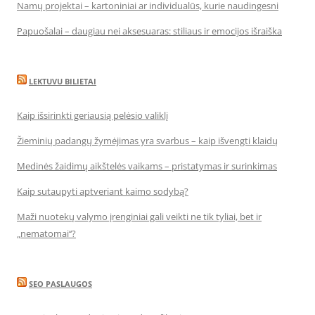
Namų projektai – kartoniniai ar individualūs, kurie naudingesni
Papuošalai – daugiau nei aksesuaras: stiliaus ir emocijos išraiška
LEKTUVU BILIETAI
Kaip išsirinkti geriausią pelėsio valiklį
Žieminių padangų žymėjimas yra svarbus – kaip išvengti klaidų
Medinės žaidimų aikštelės vaikams – pristatymas ir surinkimas
Kaip sutaupyti aptveriant kaimo sodybą?
Maži nuotekų valymo įrenginiai gali veikti ne tik tyliai, bet ir
„nematomai‘‘?
SEO PASLAUGOS