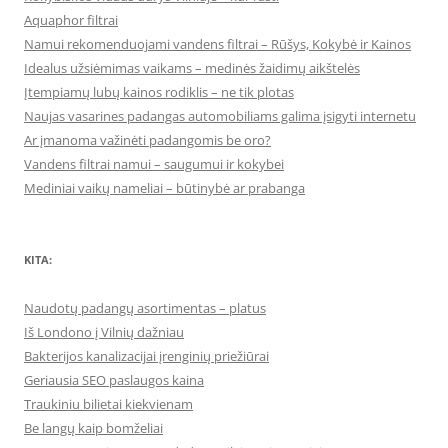
Aquaphor filtrai
Namui rekomenduojami vandens filtrai – Rūšys, Kokybė ir Kainos
Idealus užsiėmimas vaikams – medinės žaidimų aikštelės
Įtempiamų lubų kainos rodiklis – ne tik plotas
Naujas vasarines padangas automobiliams galima įsigyti internetu
Ar įmanoma važinėti padangomis be oro?
Vandens filtrai namui – saugumui ir kokybei
Mediniai vaikų nameliai – būtinybė ar prabanga
KITA:
Naudotų padangų asortimentas – platus
Iš Londono į Vilnių dažniau
Bakterijos kanalizacijai įrenginių priežiūrai
Geriausia SEO paslaugos kaina
Traukiniu bilietai kiekvienam
Be langų kaip bomželiai