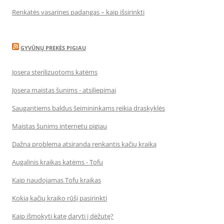
Renkatės vasarines padangas – kaip išsirinkti
GYVŪNŲ PREKĖS PIGIAU
Josera sterilizuotoms katėms
Josera maistas šunims - atsiliepimai
Saugantiems baldus šeimininkams reikia draskyklės
Maistas šunims internetu pigiau
Dažna problema atsiranda renkantis kačių kraiką
Augalinis kraikas katėms - Tofu
Kaip naudojamas Tofu kraikas
Kokią kačių kraiko rūšį pasirinkti
Kaip išmokyti katę daryti į dėžutę?