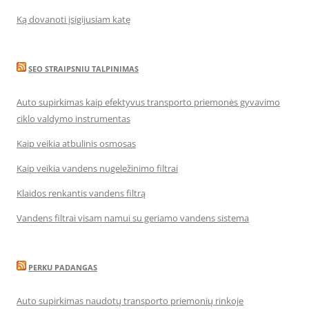
Ką dovanoti įsigijusiam katę
SEO STRAIPSNIU TALPINIMAS
Auto supirkimas kaip efektyvus transporto priemonės gyvavimo
ciklo valdymo instrumentas
Kaip veikia atbulinis osmosas
Kaip veikia vandens nugeležinimo filtrai
Klaidos renkantis vandens filtrą
Vandens filtrai visam namui su geriamo vandens sistema
PERKU PADANGAS
Auto supirkimas naudotų transporto priemonių rinkoje