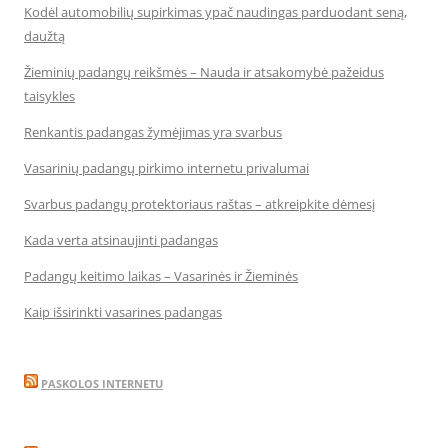
Kodėl automobilių supirkimas ypač naudingas parduodant seną,
daužtą
Žieminių padangų reikšmės – Nauda ir atsakomybė pažeidus
taisykles
Renkantis padangas žymėjimas yra svarbus
Vasarinių padangų pirkimo internetu privalumai
Svarbus padangų protektoriaus raštas – atkreipkite dėmesį
Kada verta atsinaujinti padangas
Padangų keitimo laikas – Vasarinės ir Žieminės
Kaip išsirinkti vasarines padangas
PASKOLOS INTERNETU