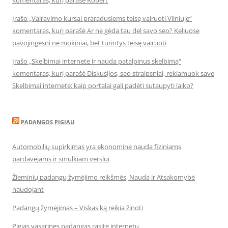
komentaras, kurį parašė Robert
Įrašo „Vairavimo kursai praradusiems teisę vairuoti Vilniuje“
komentaras, kurį parašė Ar ne gėda tau del savo seo? Keliuose
pavojingesni ne mokiniai, bet turintys teisę vairuoti
Įrašo „Skelbimai internete ir nauda patalpinus skelbimą“
komentaras, kurį parašė Diskusijos, seo straipsniai, reklamuok save
Skelbimai internete: kaip portalai gali padėti sutaupyti laiko?
PADANGOS PIGIAU
Automobilių supirkimas yra ekonominė nauda fiziniams
pardavėjams ir smulkiam verslui
Žieminių padangų žymėjimo reikšmės, Nauda ir Atsakomybė
naudojant
Padangų žymėjimas – Viskas ką reikia žinoti
Pigias vasarines padangas rasite internetu