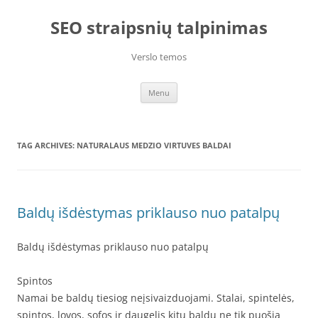
Skip
to
SEO straipsnių talpinimas
content
Verslo temos
Menu
TAG ARCHIVES:
NATURALAUS MEDZIO VIRTUVES BALDAI
Baldų išdėstymas priklauso nuo patalpų
Baldų išdėstymas priklauso nuo patalpų
Spintos
Namai be baldų tiesiog neįsivaizduojami. Stalai, spintelės,
spintos, lovos, sofos ir daugelis kitų baldų ne tik puošia