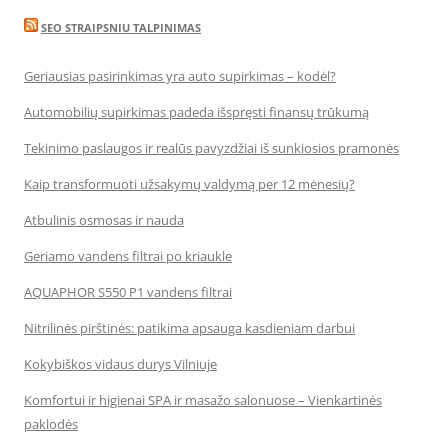
SEO STRAIPSNIU TALPINIMAS
Geriausias pasirinkimas yra auto supirkimas – kodėl?
Automobilių supirkimas padeda išspręsti finansų trūkumą
Tekinimo paslaugos ir realūs pavyzdžiai iš sunkiosios pramonės
Kaip transformuoti užsakymų valdymą per 12 mėnesių?
Atbulinis osmosas ir nauda
Geriamo vandens filtrai po kriaukle
AQUAPHOR S550 P1 vandens filtrai
Nitrilinės pirštinės: patikima apsauga kasdieniam darbui
Kokybiškos vidaus durys Vilniuje
Komfortui ir higienai SPA ir masažo salonuose – Vienkartinės
paklodės