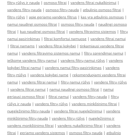
filtrų rūšys ir nauda
|
osmoso filtrai
|
vandens filtrai nukalkinimui
|
vandens filtrų nauda
|
osmoso filtrų nauda
|
atbulinio osmoso filtrai
|
filtrų rūšys
|
apie geriamo vandens filtrus
|
kas yra atbulinis osmosas
|
namui naudingi osmoso filtrai
|
osmoso filtrų nauda
|
naudingi osmoso
filtrai
|
kuo naudingi osmoso filtrai
|
vandens filtravimo sistemos
|
filtrų
namui pasirinkimas
|
filtrai komfortui namuose
|
vandens filtrai namui
|
filtrai namams
|
vandens filtrai kokybei
|
tinkamiausi vandens filtrai
namui
|
vandens filtravimo sistemos namui
|
filtrų sprendimai namui
|
ieškome vandens filtrų namui
|
vandens filtrų namui rūšys
|
vandens
kokybei filtrai namui
|
vandens namui filtrų pasirinkimas
|
vandens
filtrų rtūšys
|
vandens kokybei name
|
rekomenduojami vandens filtrai
namui
|
vandens filtrai namui
|
filtrų namui rūšys
|
vandens filtrų rūšys
|
vandens filtrai namui
|
namui naudingi osmoso filtrai
|
namui
geriausi osmoso filtrai
|
filtrai namui
|
vandens filtrų nauda
|
filtrų
rūšys ir nauda
|
vandens filtrų rūšys
|
vandens minkštinimo filtrai
|
nugeležinimo filtrų nauda
|
vandens filtrai nugeležinimui
|
vandens
minkštinimo filtrų nauda
|
vandens filtrų rūšys
|
nugeležinimo ir
vandens monkštinimo filtrai
|
vandens nukalkinimo filtrai
|
vandens
filtrai
|
geriamo vandens sistemos
|
osmoso filtrų nauda
|
atbulinio