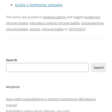
Grožis ir komfortas virtuvėje
.
This entry was posted in
Darbinė patirtis
and tagged
modernios
virtuves baldai
,
naturalaus medzio virtuves baldai
,
nestandartiniai
virtuvės baldai
,
spintos
,
virtuves baldai
on
2015/03/27
.
Search
Search
NAUJAUSI
Kaip įveikti pasipriešinimą ir skatinti nuoširdumą 360 laipsnių
tyrime?
Kokybiškos vidaus durys Vilniuje – kur rasti