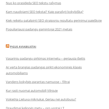
Nuo ko prasideda SEO tekstų rašymas
Kam naudojami SEO tekstai? Kaip parašyti kokybišką?
Kiek reikėtų patalpinti SEO straipsnių rezultatų gerinimui paieškoje
Populiariausi padangų gamintojai 2021 metais
PIGUS AVIABILIETAI
Vasarinių padangų pirkimas internetu – geriausia išeitis
Ar verta brangias padangas pirkti ekonominės klasės
automobiliams
Vandens kokybės garantas namuose – filtrai
Kur rasti nuomai automobilį Vilniuje
Vokietija Lietuva mikriukai. Geriau nei autobusu?
Draudimai kelionės metu – oro uostai LT