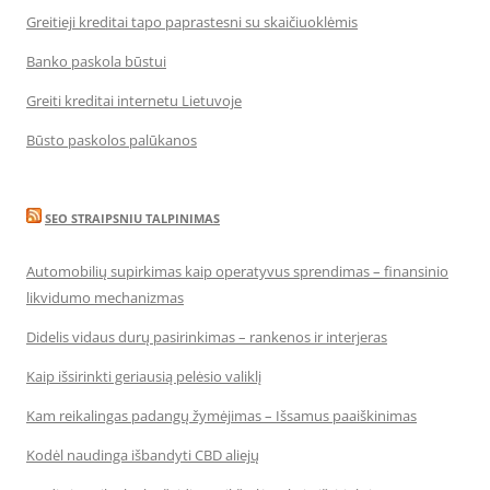
Greitieji kreditai tapo paprastesni su skaičiuoklėmis
Banko paskola būstui
Greiti kreditai internetu Lietuvoje
Būsto paskolos palūkanos
SEO STRAIPSNIU TALPINIMAS
Automobilių supirkimas kaip operatyvus sprendimas – finansinio
likvidumo mechanizmas
Didelis vidaus durų pasirinkimas – rankenos ir interjeras
Kaip išsirinkti geriausią pelėsio valiklį
Kam reikalingas padangų žymėjimas – Išsamus paaiškinimas
Kodėl naudinga išbandyti CBD aliejų