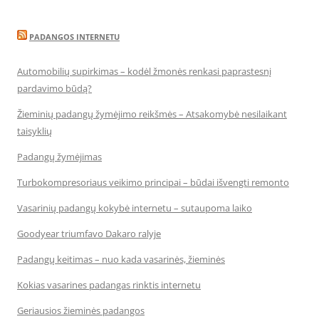
PADANGOS INTERNETU
Automobilių supirkimas – kodėl žmonės renkasi paprastesnį
pardavimo būdą?
Žieminių padangų žymėjimo reikšmės – Atsakomybė nesilaikant
taisyklių
Padangų žymėjimas
Turbokompresoriaus veikimo principai – būdai išvengti remonto
Vasarinių padangų kokybė internetu – sutaupoma laiko
Goodyear triumfavo Dakaro ralyje
Padangų keitimas – nuo kada vasarinės, žieminės
Kokias vasarines padangas rinktis internetu
Geriausios žieminės padangos