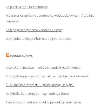
Kaip veikia atbulinis osmosas
Maksimalios geriamo vandens kokybės palaikymui – Atbulinis
osmosas
Kaip pagerinti geriamo vandens kokybę
Kokį lauko tualetą rinktis naudojimui soduose
MAISTAS SUNIMS
Josera šunų maistas – kokybė, nauda ir pasirinkimas
Kur pirkti šunų maistą: internetu ar fizinėje parduotuvėje?
Šunų maistas internetu – greita, patogu ir pigiau
Kokybiška šunų mityba – ką naudinga žinoti
Sausas šunų maistas – iš kokių produktų gaminamas