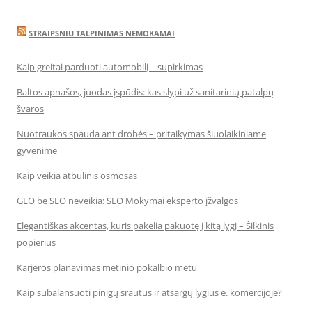
STRAIPSNIU TALPINIMAS NEMOKAMAI
Kaip greitai parduoti automobilį – supirkimas
Baltos apnašos, juodas įspūdis: kas slypi už sanitarinių patalpų
švaros
Nuotraukos spauda ant drobės – pritaikymas šiuolaikiniame
gyvenime
Kaip veikia atbulinis osmosas
GEO be SEO neveikia: SEO Mokymai eksperto įžvalgos
Elegantiškas akcentas, kuris pakelia pakuotę į kitą lygį – Šilkinis
popierius
Karjeros planavimas metinio pokalbio metu
Kaip subalansuoti pinigų srautus ir atsargų lygius e. komercijoje?