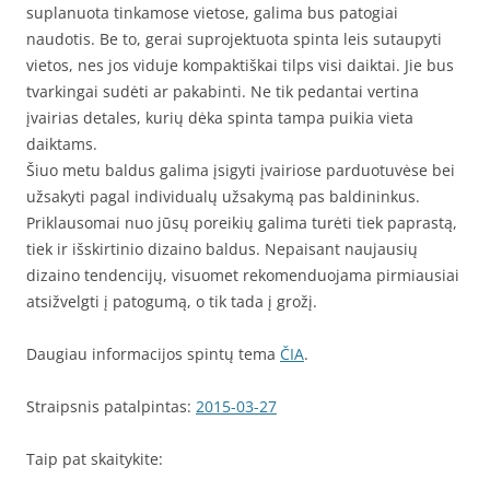
suplanuota tinkamose vietose, galima bus patogiai
naudotis. Be to, gerai suprojektuota spinta leis sutaupyti
vietos, nes jos viduje kompaktiškai tilps visi daiktai. Jie bus
tvarkingai sudėti ar pakabinti. Ne tik pedantai vertina
įvairias detales, kurių dėka spinta tampa puikia vieta
daiktams.
Šiuo metu baldus galima įsigyti įvairiose parduotuvėse bei
užsakyti pagal individualų užsakymą pas baldininkus.
Priklausomai nuo jūsų poreikių galima turėti tiek paprastą,
tiek ir išskirtinio dizaino baldus. Nepaisant naujausių
dizaino tendencijų, visuomet rekomenduojama pirmiausiai
atsižvelgti į patogumą, o tik tada į grožį.
Daugiau informacijos spintų tema
ČIA
.
Straipsnis patalpintas:
2015-03-27
Taip pat skaitykite: