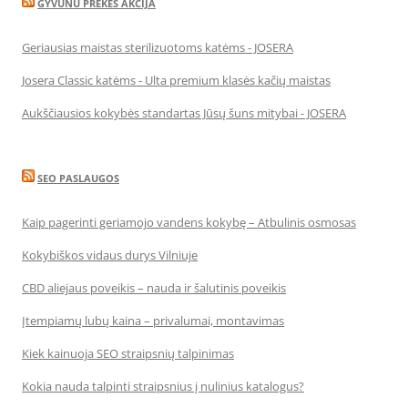
GYVUNU PREKES AKCIJA
Geriausias maistas sterilizuotoms katėms - JOSERA
Josera Classic katėms - Ulta premium klasės kačių maistas
Aukščiausios kokybės standartas Jūsų šuns mitybai - JOSERA
SEO PASLAUGOS
Kaip pagerinti geriamojo vandens kokybę – Atbulinis osmosas
Kokybiškos vidaus durys Vilniuje
CBD aliejaus poveikis – nauda ir šalutinis poveikis
Įtempiamų lubų kaina – privalumai, montavimas
Kiek kainuoja SEO straipsnių talpinimas
Kokia nauda talpinti straipsnius į nulinius katalogus?