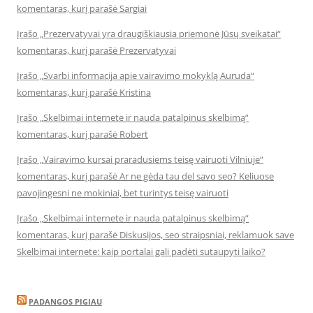
komentaras, kurį parašė Sargiai
Įrašo „Prezervatyvai yra draugiškiausia priemonė Jūsų sveikatai“
komentaras, kurį parašė Prezervatyvai
Įrašo „Svarbi informacija apie vairavimo mokyklą Auruda“
komentaras, kurį parašė Kristina
Įrašo „Skelbimai internete ir nauda patalpinus skelbimą“
komentaras, kurį parašė Robert
Įrašo „Vairavimo kursai praradusiems teisę vairuoti Vilniuje“
komentaras, kurį parašė Ar ne gėda tau del savo seo? Keliuose
pavojingesni ne mokiniai, bet turintys teisę vairuoti
Įrašo „Skelbimai internete ir nauda patalpinus skelbimą“
komentaras, kurį parašė Diskusijos, seo straipsniai, reklamuok save
Skelbimai internete: kaip portalai gali padėti sutaupyti laiko?
PADANGOS PIGIAU