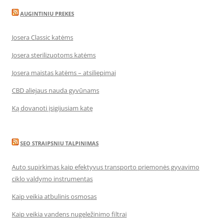
AUGINTINIU PREKES
Josera Classic katėms
Josera sterilizuotoms katėms
Josera maistas katėms – atsiliepimai
CBD aliejaus nauda gyvūnams
Ką dovanoti įsigijusiam katę
SEO STRAIPSNIU TALPINIMAS
Auto supirkimas kaip efektyvus transporto priemonės gyvavimo
ciklo valdymo instrumentas
Kaip veikia atbulinis osmosas
Kaip veikia vandens nugeležinimo filtrai