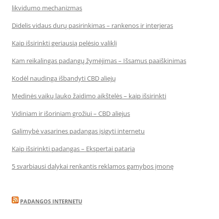
likvidumo mechanizmas
Didelis vidaus durų pasirinkimas – rankenos ir interjeras
Kaip išsirinkti geriausią pelėsio valiklį
Kam reikalingas padangų žymėjimas – Išsamus paaiškinimas
Kodėl naudinga išbandyti CBD aliejų
Medinės vaikų lauko žaidimo aikštelės – kaip išsirinkti
Vidiniam ir išoriniam grožiui – CBD aliejus
Galimybė vasarines padangas įsigyti internetu
Kaip išsirinkti padangas – Ekspertai pataria
5 svarbiausi dalykai renkantis reklamos gamybos įmonę
PADANGOS INTERNETU