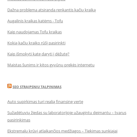
Dažna problema atsiranda renkantis kačių kraiką
Augalinis kraikas katėms - Tofu
Kaip naudojamas Tofu kraikas
Kokią kačių kraiko rūšį pasirinkti
Kaip išmokyti katę daryti į dėžutę?
Maistas šunims ir kitos gyvūnų prekės internetu
SEO STRAIPSNIU TALPINIMAS
Auto supirkimas turi realią finansinę vertę
Sužadėtuvių žiedas su laboratorijoje užaugintu deimantu – tvarus
pasirinkimas
Ekstremalų krūvį atlaikančios medžiagos – Tiekimas sunkiajai