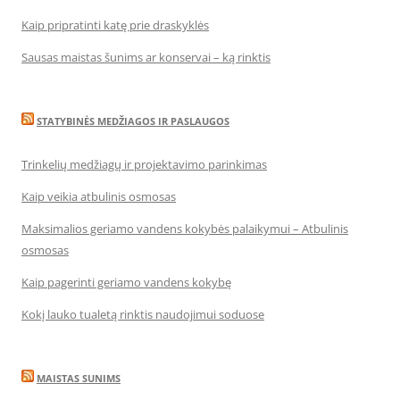
Kaip pripratinti katę prie draskyklės
Sausas maistas šunims ar konservai – ką rinktis
STATYBINĖS MEDŽIAGOS IR PASLAUGOS
Trinkelių medžiagų ir projektavimo parinkimas
Kaip veikia atbulinis osmosas
Maksimalios geriamo vandens kokybės palaikymui – Atbulinis
osmosas
Kaip pagerinti geriamo vandens kokybę
Kokį lauko tualetą rinktis naudojimui soduose
MAISTAS SUNIMS