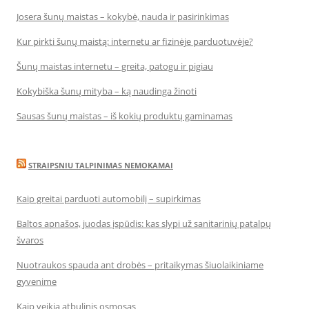
Josera šunų maistas – kokybė, nauda ir pasirinkimas
Kur pirkti šunų maistą: internetu ar fizinėje parduotuvėje?
Šunų maistas internetu – greita, patogu ir pigiau
Kokybiška šunų mityba – ką naudinga žinoti
Sausas šunų maistas – iš kokių produktų gaminamas
STRAIPSNIU TALPINIMAS NEMOKAMAI
Kaip greitai parduoti automobilį – supirkimas
Baltos apnašos, juodas įspūdis: kas slypi už sanitarinių patalpų
švaros
Nuotraukos spauda ant drobės – pritaikymas šiuolaikiniame
gyvenime
Kaip veikia atbulinis osmosas