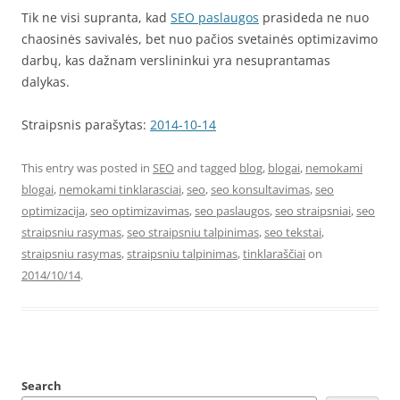
Tik ne visi supranta, kad
SEO paslaugos
prasideda ne nuo
chaosinės savivalės, bet nuo pačios svetainės optimizavimo
darbų, kas dažnam verslininkui yra nesuprantamas
dalykas.
Straipsnis parašytas:
2014-10-14
This entry was posted in
SEO
and tagged
blog
,
blogai
,
nemokami
blogai
,
nemokami tinklarasciai
,
seo
,
seo konsultavimas
,
seo
optimizacija
,
seo optimizavimas
,
seo paslaugos
,
seo straipsniai
,
seo
straipsniu rasymas
,
seo straipsniu talpinimas
,
seo tekstai
,
straipsniu rasymas
,
straipsniu talpinimas
,
tinklaraščiai
on
2014/10/14
.
Search