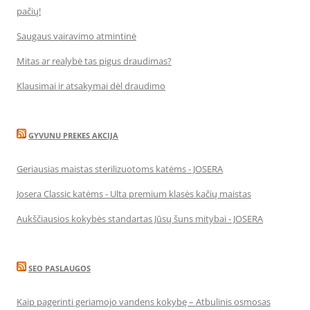
pačių!
Saugaus vairavimo atmintinė
Mitas ar realybė tas pigus draudimas?
Klausimai ir atsakymai dėl draudimo
GYVUNU PREKES AKCIJA
Geriausias maistas sterilizuotoms katėms - JOSERA
Josera Classic katėms - Ulta premium klasės kačių maistas
Aukščiausios kokybės standartas Jūsų šuns mitybai - JOSERA
SEO PASLAUGOS
Kaip pagerinti geriamojo vandens kokybę – Atbulinis osmosas