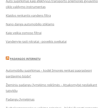
Auto supirkimas kaip efektyvus transporto priemonės gyvavimo
ciklo valdymo instrumentas
Klaidos renkantis vandens filtrą
Nano danga automobilio stiklams
Kaip veikia osmoso filtrai
Vandenyje rasti nitratai - poveikis sveikatai
PADANGOS INTERNETU
Automobilių supirkimas – kodėl žmonės renkasi paprastesnį
pardavimo būdą?
Žieminių padangų žymėjimo reikšmės – Atsakomybė nesilaikant
taisyklių
Padangų žymėjimas