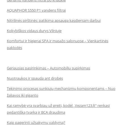
Geriamo vandens filtrai po kriaukle
AQUAPHOR S550 P1 vandens filtrai
Nitrilinės pirštinės: patikima apsauga kasdieniam darbui
Kokybiškos vidaus durys Vilniuje
Komfortui ir higienai SPA ir masažo salonuose – Vienkartinės
paklodės
Geriausias pasirinkimas – Automobilių supirkimas
Nuotraukos ir spauda ant drobės
Tekinimo procesas sunkiųjų mechanizmų komponentams – Nuo
žaliavos iki giganto
Kai ramybė yra svarbiau už greitį, kodėl „Vezam123.lt“ renkasi
pedantišką tvarką ir BCA draudimą
Kaip pagerinti užsakymų valdymą?