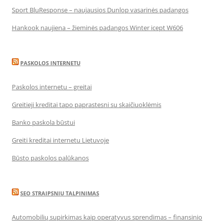
Sport BluResponse – naujausios Dunlop vasarinės padangos
Hankook naujiena – žieminės padangos Winter icept W606
PASKOLOS INTERNETU
Paskolos internetu – greitai
Greitieji kreditai tapo paprastesni su skaičiuoklėmis
Banko paskola būstui
Greiti kreditai internetu Lietuvoje
Būsto paskolos palūkanos
SEO STRAIPSNIU TALPINIMAS
Automobilių supirkimas kaip operatyvus sprendimas – finansinio