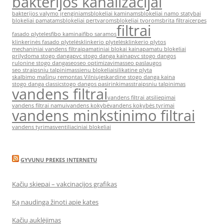
bakterijos kanalizacijai
bakterijos valymo įrenginiams
blokeliai kaminams
blokeliai namo statybai
blokeliai pamatams
blokeliai pertvaroms
blokeliai tvoroms
brita filtrai
cerpes
filtrai
fasado plyteles
fibo kaminai
fibo saramos
klinkerinės fasado plytelės
klinkerio plytelės
klinkerio plytos
mechaniniai vandens filtrai
pamatiniai blokai kaina
pamatu blokeliai
prilydoma stogo danga
pvc stogo danga kaina
pvc stogo dangos
rulonine stogo danga
seo
seo optimizavimas
seo paslaugos
seo straipsniu talpinimas
sienu blokeliai
silikatine plyta
skalbimo mašinų remontas Vilniuje
skardine stogo danga kaina
stogo danga classic
stogo dangos pasirinkimas
straipsniu talpinimas
vandens filtrai
vandens filtrai atsiliepimai
vandens filtrai namui
vandens kokybė
vandens kokybės tyrimai
vandens minkstinimo filtrai
vandens tyrimas
ventiliaciniai blokeliai
GYVUNU PREKES INTERNETU
Kačių skiepai – vakcinacijos grafikas
Ką naudinga žinoti apie kates
Kačių auklėjimas