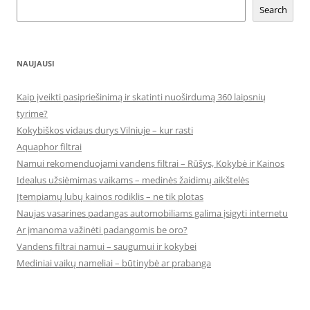
Search
NAUJAUSI
Kaip įveikti pasipriešinimą ir skatinti nuoširdumą 360 laipsnių
tyrime?
Kokybiškos vidaus durys Vilniuje – kur rasti
Aquaphor filtrai
Namui rekomenduojami vandens filtrai – Rūšys, Kokybė ir Kainos
Idealus užsiėmimas vaikams – medinės žaidimų aikštelės
Įtempiamų lubų kainos rodiklis – ne tik plotas
Naujas vasarines padangas automobiliams galima įsigyti internetu
Ar įmanoma važinėti padangomis be oro?
Vandens filtrai namui – saugumui ir kokybei
Mediniai vaikų nameliai – būtinybė ar prabanga