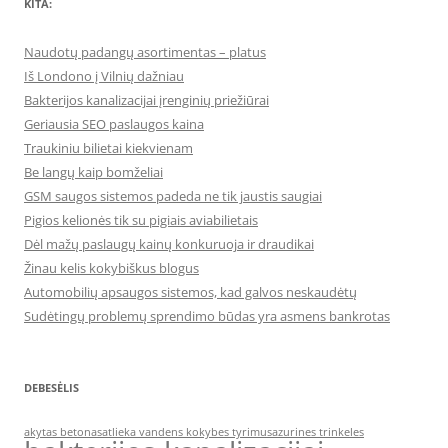
KITA:
Naudotų padangų asortimentas – platus
Iš Londono į Vilnių dažniau
Bakterijos kanalizacijai įrenginių priežiūrai
Geriausia SEO paslaugos kaina
Traukiniu bilietai kiekvienam
Be langų kaip bomželiai
GSM saugos sistemos padeda ne tik jaustis saugiai
Pigios kelionės tik su pigiais aviabilietais
Dėl mažų paslaugų kainų konkuruoja ir draudikai
Žinau kelis kokybiškus blogus
Automobilių apsaugos sistemos, kad galvos neskaudėtų
Sudėtingų problemų sprendimo būdas yra asmens bankrotas
DEBESĖLIS
akytas betonas
atlieka vandens kokybes tyrimus
azurines trinkeles