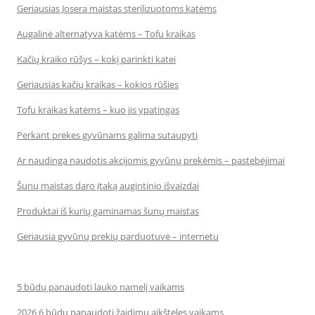
Geriausias Josera maistas sterilizuotoms katėms
Augalinė alternatyva katėms – Tofu kraikas
Kačių kraiko rūšys – kokį parinkti katei
Geriausias kačių kraikas – kokios rūšies
Tofu kraikas katėms – kuo jis ypatingas
Perkant prekes gyvūnams galima sutaupyti
Ar naudinga naudotis akcijomis gyvūnų prekėmis – pastebėjimai
Šunų maistas daro įtaką augintinio išvaizdai
Produktai iš kurių gaminamas šunų maistas
Geriausia gyvūnų prekių parduotuvė – internetu
5 būdų panaudoti lauko namelį vaikams
2026 6 būdų panaudoti žaidimų aikšteles vaikams