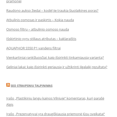
pramonei
Raudono aukso žiedai – kodėl jie traukia šiuolaikines poras?
Atbulinis osmosas ir paskirtis – Kokia nauda
Osmoso filtrų – atbulinio osmoso nauda
Išskirtinio vyrų stiliaus atributas – kaklaraištis
AQUAPHOR S550 P1 vandens filtrai
Vienkartiniai rankšluosčiai: kaip išsirinkti tinkamiausią variantą?
Geliniai lakai: kaip išsirinkti geriausią ir užtikrinti ilgalaikį rezultatą?
SEO STRAIPSNIU TALPINIMAS
Įrašo „Plastikinių langų kainos Vilniuje“ komentaras, kurį parašė
Algis
Įrašo „Prezervatyvai yra draugiškiausia priemonė Jūsų sveikatai“