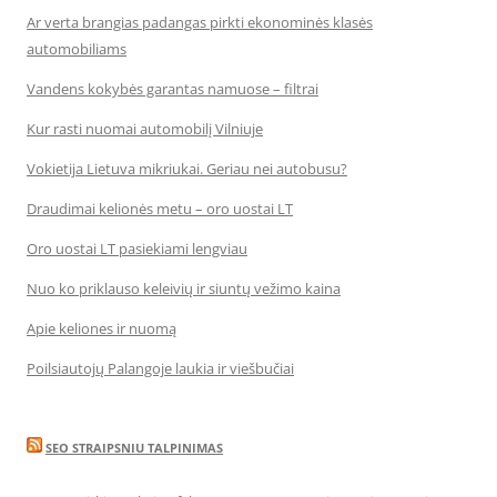
Ar verta brangias padangas pirkti ekonominės klasės
automobiliams
Vandens kokybės garantas namuose – filtrai
Kur rasti nuomai automobilį Vilniuje
Vokietija Lietuva mikriukai. Geriau nei autobusu?
Draudimai kelionės metu – oro uostai LT
Oro uostai LT pasiekiami lengviau
Nuo ko priklauso keleivių ir siuntų vežimo kaina
Apie keliones ir nuomą
Poilsiautojų Palangoje laukia ir viešbučiai
SEO STRAIPSNIU TALPINIMAS