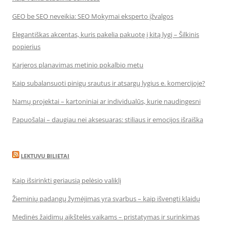
GEO be SEO neveikia: SEO Mokymai eksperto įžvalgos
Elegantiškas akcentas, kuris pakelia pakuotę į kitą lygį – Šilkinis
popierius
Karjeros planavimas metinio pokalbio metu
Kaip subalansuoti pinigų srautus ir atsargų lygius e. komercijoje?
Namų projektai – kartoniniai ar individualūs, kurie naudingesni
Papuošalai – daugiau nei aksesuaras: stiliaus ir emocijos išraiška
LEKTUVU BILIETAI
Kaip išsirinkti geriausią pelėsio valiklį
Žieminių padangų žymėjimas yra svarbus – kaip išvengti klaidų
Medinės žaidimų aikštelės vaikams – pristatymas ir surinkimas