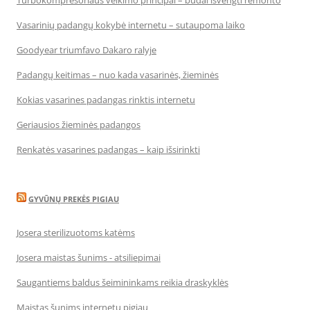
Turbokompresoriaus veikimo principai – būdai išvengti remonto
Vasarinių padangų kokybė internetu – sutaupoma laiko
Goodyear triumfavo Dakaro ralyje
Padangų keitimas – nuo kada vasarinės, žieminės
Kokias vasarines padangas rinktis internetu
Geriausios žieminės padangos
Renkatės vasarines padangas – kaip išsirinkti
GYVŪNŲ PREKĖS PIGIAU
Josera sterilizuotoms katėms
Josera maistas šunims - atsiliepimai
Saugantiems baldus šeimininkams reikia draskyklės
Maistas šunims internetu pigiau