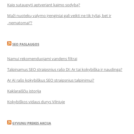
Kaip sutaupyti aptveriant kaimo sodybą?
Maži nuotekų valymo įrenginiai gali veikti ne tik tyliai, bet ir
„nematomai‘‘?
SEO PASLAUGOS
Namui rekomenduojami vandens filtrai
Talpinamus SEO straipsnius rašo DI: Ar tai kokybiška ir naudinga?
Ar AI rašo kokybiškus SEO straipsnius talpinimui?
Kaklaraiščių istorija
Kokybiškos vidaus durys Vilniuje
GYVUNU PREKES AKCIJA