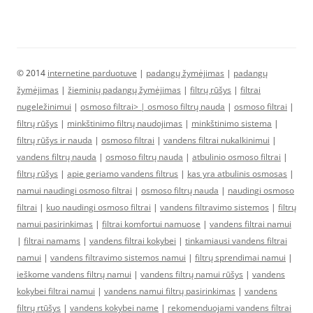
© 2014
internetine parduotuve
|
padangų žymėjimas
|
padangų
žymėjimas
|
žieminių padangų žymėjimas
|
filtrų rūšys
|
filtrai
nugeležinimui
|
osmoso filtrai> |
osmoso filtrų nauda
|
osmoso filtrai
|
filtrų rūšys
|
minkštinimo filtrų naudojimas
|
minkštinimo sistema
|
filtrų rūšys ir nauda
|
osmoso filtrai
|
vandens filtrai nukalkinimui
|
vandens filtrų nauda
|
osmoso filtrų nauda
|
atbulinio osmoso filtrai
|
filtrų rūšys
|
apie geriamo vandens filtrus
|
kas yra atbulinis osmosas
|
namui naudingi osmoso filtrai
|
osmoso filtrų nauda
|
naudingi osmoso
filtrai
|
kuo naudingi osmoso filtrai
|
vandens filtravimo sistemos
|
filtrų
namui pasirinkimas
|
filtrai komfortui namuose
|
vandens filtrai namui
|
filtrai namams
|
vandens filtrai kokybei
|
tinkamiausi vandens filtrai
namui
|
vandens filtravimo sistemos namui
|
filtrų sprendimai namui
|
ieškome vandens filtrų namui
|
vandens filtrų namui rūšys
|
vandens
kokybei filtrai namui
|
vandens namui filtrų pasirinkimas
|
vandens
filtrų rtūšys
|
vandens kokybei name
|
rekomenduojami vandens filtrai