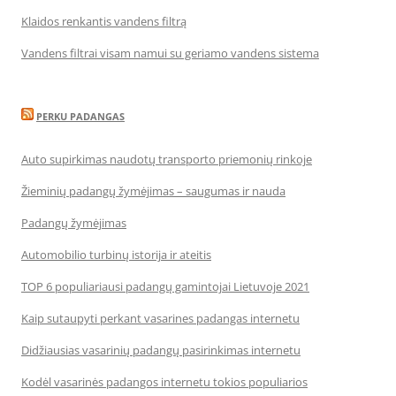
Klaidos renkantis vandens filtrą
Vandens filtrai visam namui su geriamo vandens sistema
PERKU PADANGAS
Auto supirkimas naudotų transporto priemonių rinkoje
Žieminių padangų žymėjimas – saugumas ir nauda
Padangų žymėjimas
Automobilio turbinų istorija ir ateitis
TOP 6 populiariausi padangų gamintojai Lietuvoje 2021
Kaip sutaupyti perkant vasarines padangas internetu
Didžiausias vasarinių padangų pasirinkimas internetu
Kodėl vasarinės padangos internetu tokios populiarios