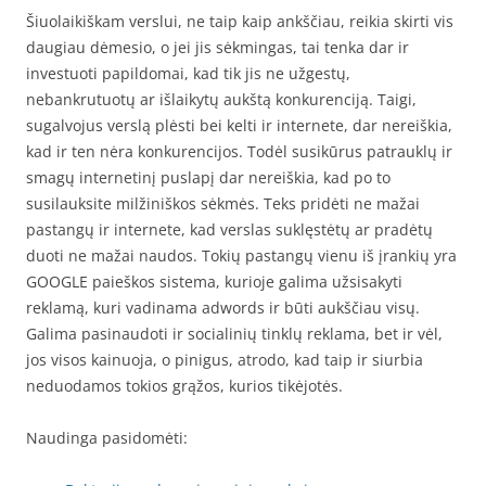
Šiuolaikiškam verslui, ne taip kaip ankščiau, reikia skirti vis
daugiau dėmesio, o jei jis sėkmingas, tai tenka dar ir
investuoti papildomai, kad tik jis ne užgestų,
nebankrutuotų ar išlaikytų aukštą konkurenciją. Taigi,
sugalvojus verslą plėsti bei kelti ir internete, dar nereiškia,
kad ir ten nėra konkurencijos. Todėl susikūrus patrauklų ir
smagų internetinį puslapį dar nereiškia, kad po to
susilauksite milžiniškos sėkmės. Teks pridėti ne mažai
pastangų ir internete, kad verslas suklęstėtų ar pradėtų
duoti ne mažai naudos. Tokių pastangų vienu iš įrankių yra
GOOGLE paieškos sistema, kurioje galima užsisakyti
reklamą, kuri vadinama adwords ir būti aukščiau visų.
Galima pasinaudoti ir socialinių tinklų reklama, bet ir vėl,
jos visos kainuoja, o pinigus, atrodo, kad taip ir siurbia
neduodamos tokios grąžos, kurios tikėjotės.
Naudinga pasidomėti: