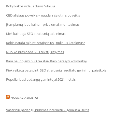
Kokybiškos vidaus durys Vilniuje
CBD aliejaus poveikis – nauda ir šalutinis poveikis
Įtempiamų lubų kaina – privalumai, montavimas
Kiek kainuoja SEO straipsnių talpinimas
Kokia nauda talpinti straipsnius į nulinius katalogus?
Nuo ko prasideda SEO tekstų rašymas
Kam naudojami SEO tekstai? Kaip parašyti kokybišką?
Kiek reikėtų patalpinti SEO straipsnių rezultatų gerinimui paieškoje
Populiariausi padangų gamintojai 2021 metais
PIGUS AVIABILIETAI
Vasarinių padangų pirkimas internetu – geriausia išeitis