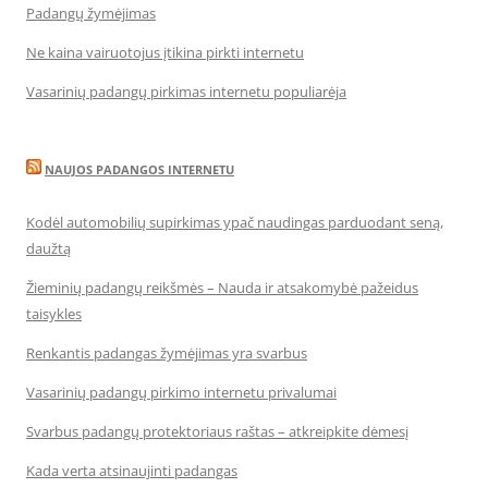
Padangų žymėjimas
Ne kaina vairuotojus įtikina pirkti internetu
Vasarinių padangų pirkimas internetu populiarėja
NAUJOS PADANGOS INTERNETU
Kodėl automobilių supirkimas ypač naudingas parduodant seną,
daužtą
Žieminių padangų reikšmės – Nauda ir atsakomybė pažeidus
taisykles
Renkantis padangas žymėjimas yra svarbus
Vasarinių padangų pirkimo internetu privalumai
Svarbus padangų protektoriaus raštas – atkreipkite dėmesį
Kada verta atsinaujinti padangas