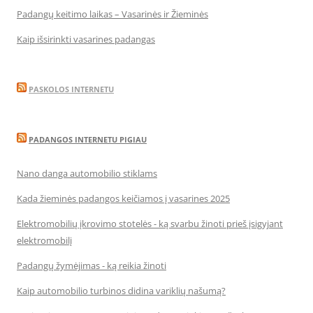
Padangų keitimo laikas – Vasarinės ir Žieminės
Kaip išsirinkti vasarines padangas
PASKOLOS INTERNETU
PADANGOS INTERNETU PIGIAU
Nano danga automobilio stiklams
Kada žieminės padangos keičiamos į vasarines 2025
Elektromobilių įkrovimo stotelės - ką svarbu žinoti prieš įsigyjant
elektromobilį
Padangų žymėjimas - ką reikia žinoti
Kaip automobilio turbinos didina variklių našumą?