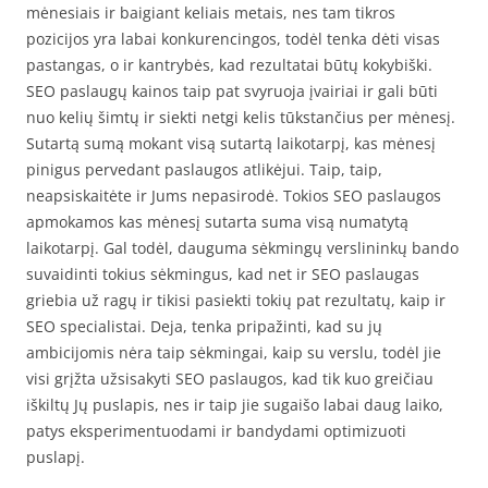
mėnesiais ir baigiant keliais metais, nes tam tikros
pozicijos yra labai konkurencingos, todėl tenka dėti visas
pastangas, o ir kantrybės, kad rezultatai būtų kokybiški.
SEO paslaugų kainos taip pat svyruoja įvairiai ir gali būti
nuo kelių šimtų ir siekti netgi kelis tūkstančius per mėnesį.
Sutartą sumą mokant visą sutartą laikotarpį, kas mėnesį
pinigus pervedant paslaugos atlikėjui. Taip, taip,
neapsiskaitėte ir Jums nepasirodė. Tokios SEO paslaugos
apmokamos kas mėnesį sutarta suma visą numatytą
laikotarpį. Gal todėl, dauguma sėkmingų verslininkų bando
suvaidinti tokius sėkmingus, kad net ir SEO paslaugas
griebia už ragų ir tikisi pasiekti tokių pat rezultatų, kaip ir
SEO specialistai. Deja, tenka pripažinti, kad su jų
ambicijomis nėra taip sėkmingai, kaip su verslu, todėl jie
visi grįžta užsisakyti SEO paslaugos, kad tik kuo greičiau
iškiltų Jų puslapis, nes ir taip jie sugaišo labai daug laiko,
patys eksperimentuodami ir bandydami optimizuoti
puslapį.