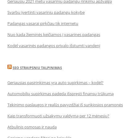
Geriausių 2021 metų vasarinių padangų rinkimų apžvalga
Svarbu įvertinti vasarinių padangų kokybę
Padangas vasarai pirkčiau tik internetu
Nuo kada žieminės keičiamos į vasarines padangas
Kodėl vasarinės padangos privalo išstumti vandenį
SEO STRAIPSNIU TALPINIMAS
Geriausias pasirinkimas yra auto supirkimas – kodėl?
Automobilių supirkimas padeda išspręsti finansų trūkumą
Tekinimo paslaugos ir realūs pavyzdžiai iš sunkiosios pramonės
Kaip transformuoti užsakymų valdymą per 12 mėnesių?
Atbulinis osmosas ir nauda