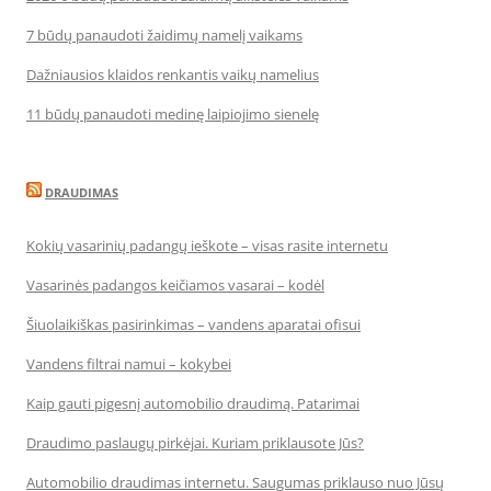
7 būdų panaudoti žaidimų namelį vaikams
Dažniausios klaidos renkantis vaikų namelius
11 būdų panaudoti medinę laipiojimo sienelę
DRAUDIMAS
Kokių vasarinių padangų ieškote – visas rasite internetu
Vasarinės padangos keičiamos vasarai – kodėl
Šiuolaikiškas pasirinkimas – vandens aparatai ofisui
Vandens filtrai namui – kokybei
Kaip gauti pigesnį automobilio draudimą. Patarimai
Draudimo paslaugų pirkėjai. Kuriam priklausote Jūs?
Automobilio draudimas internetu. Saugumas priklauso nuo Jūsų