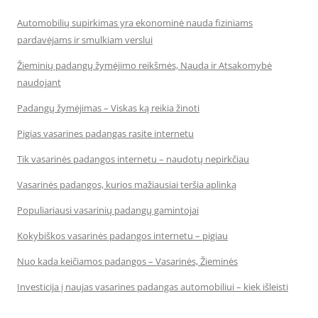
Automobilių supirkimas yra ekonominė nauda fiziniams
pardavėjams ir smulkiam verslui
Žieminių padangų žymėjimo reikšmės, Nauda ir Atsakomybė
naudojant
Padangų žymėjimas – Viskas ką reikia žinoti
Pigias vasarines padangas rasite internetu
Tik vasarinės padangos internetu – naudotų nepirkčiau
Vasarinės padangos, kurios mažiausiai teršia aplinką
Populiariausi vasarinių padangų gamintojai
Kokybiškos vasarinės padangos internetu – pigiau
Nuo kada keičiamos padangos – Vasarinės, Žieminės
Investicija į naujas vasarines padangas automobiliui – kiek išleisti