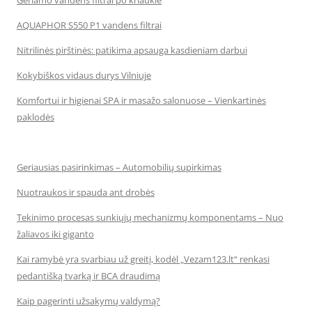
Geriamo vandens filtrai po kriaukle
AQUAPHOR S550 P1 vandens filtrai
Nitrilinės pirštinės: patikima apsauga kasdieniam darbui
Kokybiškos vidaus durys Vilniuje
Komfortui ir higienai SPA ir masažo salonuose – Vienkartinės
paklodės
Geriausias pasirinkimas – Automobilių supirkimas
Nuotraukos ir spauda ant drobės
Tekinimo procesas sunkiųjų mechanizmų komponentams – Nuo
žaliavos iki giganto
Kai ramybė yra svarbiau už greitį, kodėl „Vezam123.lt“ renkasi
pedantišką tvarką ir BCA draudimą
Kaip pagerinti užsakymų valdymą?