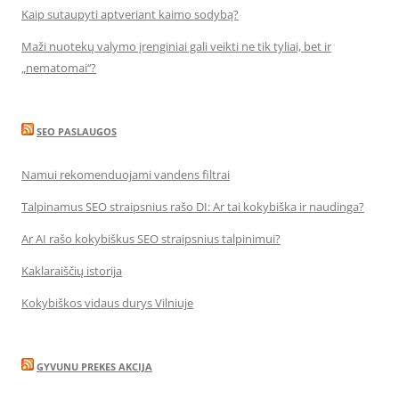
Kaip sutaupyti aptveriant kaimo sodybą?
Maži nuotekų valymo įrenginiai gali veikti ne tik tyliai, bet ir
„nematomai‘‘?
SEO PASLAUGOS
Namui rekomenduojami vandens filtrai
Talpinamus SEO straipsnius rašo DI: Ar tai kokybiška ir naudinga?
Ar AI rašo kokybiškus SEO straipsnius talpinimui?
Kaklaraiščių istorija
Kokybiškos vidaus durys Vilniuje
GYVUNU PREKES AKCIJA