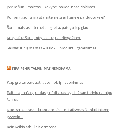
Josera šunų maistas – kokybė, nauda ir pasirinkimas
Kur pirkti šunų maistą: internetu ar fizinėje parduotuvėje?
Šunų maistas internetu – greita, patogu ir pigiau
Kokybiška šunų mityba – ką naudinga žinoti
Sausas šunų maistas – iš kokių produktų gaminamas
STRAIPSNIU TALPINIMAS NEMOKAMAI
Kaip greitai parduoti automobilį – supirkimas
Baltos apnašos, juodas įspūdis: kas slypi už sanitarinių patalpų
švaros
Nuotraukos spauda ant drobės – pritaikymas šiuolaikiniame
gyvenime
Kaip veikia atbulinis osmosas