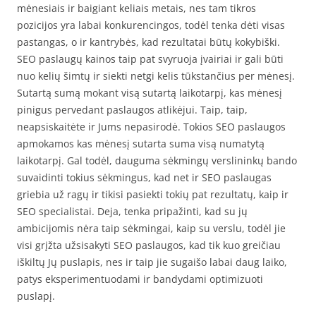
mėnesiais ir baigiant keliais metais, nes tam tikros
pozicijos yra labai konkurencingos, todėl tenka dėti visas
pastangas, o ir kantrybės, kad rezultatai būtų kokybiški.
SEO paslaugų kainos taip pat svyruoja įvairiai ir gali būti
nuo kelių šimtų ir siekti netgi kelis tūkstančius per mėnesį.
Sutartą sumą mokant visą sutartą laikotarpį, kas mėnesį
pinigus pervedant paslaugos atlikėjui. Taip, taip,
neapsiskaitėte ir Jums nepasirodė. Tokios SEO paslaugos
apmokamos kas mėnesį sutarta suma visą numatytą
laikotarpį. Gal todėl, dauguma sėkmingų verslininkų bando
suvaidinti tokius sėkmingus, kad net ir SEO paslaugas
griebia už ragų ir tikisi pasiekti tokių pat rezultatų, kaip ir
SEO specialistai. Deja, tenka pripažinti, kad su jų
ambicijomis nėra taip sėkmingai, kaip su verslu, todėl jie
visi grįžta užsisakyti SEO paslaugos, kad tik kuo greičiau
iškiltų Jų puslapis, nes ir taip jie sugaišo labai daug laiko,
patys eksperimentuodami ir bandydami optimizuoti
puslapį.