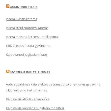
AUGINTINIU PREKES
Josera Classic katėms
Josera sterilizuotoms katėms
Josera maistas katėms – atsiliepimai
CBD aliejaus nauda gyvūnams
Ką dovanoti įsigijusiam katę
SEO STRAIPSNIU TALPINIMAS
Auto supirkimas kaip efektyvus transporto priemonės gyvavimo
ciklo valdymo instrumentas
Kaip veikia atbulinis osmosas
Kaip veikia vandens nugeležinimo filtrai