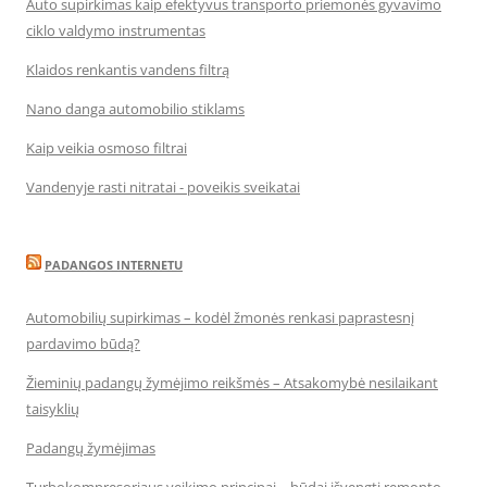
Auto supirkimas kaip efektyvus transporto priemonės gyvavimo
ciklo valdymo instrumentas
Klaidos renkantis vandens filtrą
Nano danga automobilio stiklams
Kaip veikia osmoso filtrai
Vandenyje rasti nitratai - poveikis sveikatai
PADANGOS INTERNETU
Automobilių supirkimas – kodėl žmonės renkasi paprastesnį
pardavimo būdą?
Žieminių padangų žymėjimo reikšmės – Atsakomybė nesilaikant
taisyklių
Padangų žymėjimas