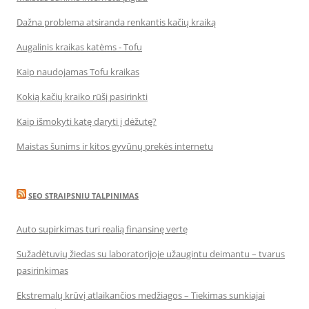
Dažna problema atsiranda renkantis kačių kraiką
Augalinis kraikas katėms - Tofu
Kaip naudojamas Tofu kraikas
Kokią kačių kraiko rūšį pasirinkti
Kaip išmokyti katę daryti į dėžutę?
Maistas šunims ir kitos gyvūnų prekės internetu
SEO STRAIPSNIU TALPINIMAS
Auto supirkimas turi realią finansinę vertę
Sužadėtuvių žiedas su laboratorijoje užaugintu deimantu – tvarus
pasirinkimas
Ekstremalų krūvį atlaikančios medžiagos – Tiekimas sunkiajai