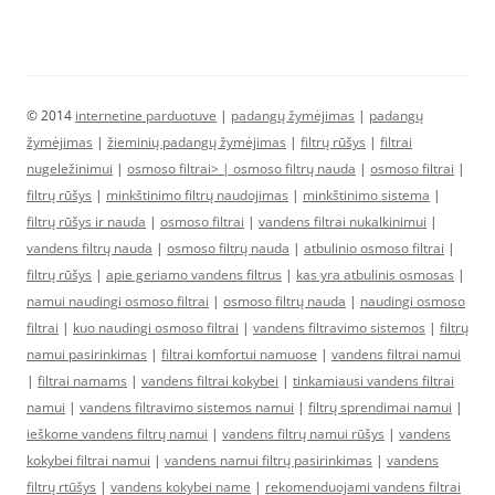
© 2014
internetine parduotuve
|
padangų žymėjimas
|
padangų
žymėjimas
|
žieminių padangų žymėjimas
|
filtrų rūšys
|
filtrai
nugeležinimui
|
osmoso filtrai> |
osmoso filtrų nauda
|
osmoso filtrai
|
filtrų rūšys
|
minkštinimo filtrų naudojimas
|
minkštinimo sistema
|
filtrų rūšys ir nauda
|
osmoso filtrai
|
vandens filtrai nukalkinimui
|
vandens filtrų nauda
|
osmoso filtrų nauda
|
atbulinio osmoso filtrai
|
filtrų rūšys
|
apie geriamo vandens filtrus
|
kas yra atbulinis osmosas
|
namui naudingi osmoso filtrai
|
osmoso filtrų nauda
|
naudingi osmoso
filtrai
|
kuo naudingi osmoso filtrai
|
vandens filtravimo sistemos
|
filtrų
namui pasirinkimas
|
filtrai komfortui namuose
|
vandens filtrai namui
|
filtrai namams
|
vandens filtrai kokybei
|
tinkamiausi vandens filtrai
namui
|
vandens filtravimo sistemos namui
|
filtrų sprendimai namui
|
ieškome vandens filtrų namui
|
vandens filtrų namui rūšys
|
vandens
kokybei filtrai namui
|
vandens namui filtrų pasirinkimas
|
vandens
filtrų rtūšys
|
vandens kokybei name
|
rekomenduojami vandens filtrai