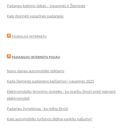
Padangų keitimo laikas – Vasarinės ir Žieminės
Kaip išsirinkti vasarines padangas
PASKOLOS INTERNETU
PADANGOS INTERNETU PIGIAU
Nano danga automobilio stiklams
Kada žieminės padangos keičiamos į vasarines 2025
Elektromobilių įkrovimo stotelės - ką svarbu žinoti prieš įsigyjant
elektromobilį
Padangų žymėjimas - ką reikia žinoti
Kaip automobilio turbinos didina variklių našumą?