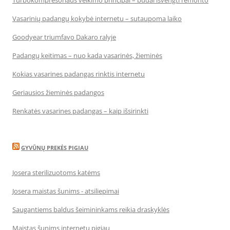
Turbokompresoriaus veikimo principai – būdai išvengti remonto
Vasarinių padangų kokybė internetu – sutaupoma laiko
Goodyear triumfavo Dakaro ralyje
Padangų keitimas – nuo kada vasarinės, žieminės
Kokias vasarines padangas rinktis internetu
Geriausios žieminės padangos
Renkatės vasarines padangas – kaip išsirinkti
GYVŪNŲ PREKĖS PIGIAU
Josera sterilizuotoms katėms
Josera maistas šunims - atsiliepimai
Saugantiems baldus šeimininkams reikia draskyklės
Maistas šunims internetu pigiau