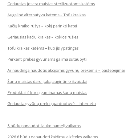
Geriausias Josera maistas sterilizuotoms katėms
Augalinė alternatyva katėms – Tofu kraikas
Kačių kraiko rūšys – kokį parinkti katei
Geriausias kačių kraikas – kokios rūšies
Tofu kraikas katėms – kuo jis ypatingas
Perkant prekes gyvūnams galima sutaupyti
Ar naudinga naudotis akcijomis gyvūnų prekėmis – pastebėjimai
Šunų maistas daro įtaką augintinio išvaizdai
Produktai iš kurių gaminamas šunų maistas
Geriausia gyvūnų prekių parduotuvė – internetu
5 būdų panaudoti lauko namelį vaikams
2026 6 būdų panaudoti žaidimų aikšteles vaikams