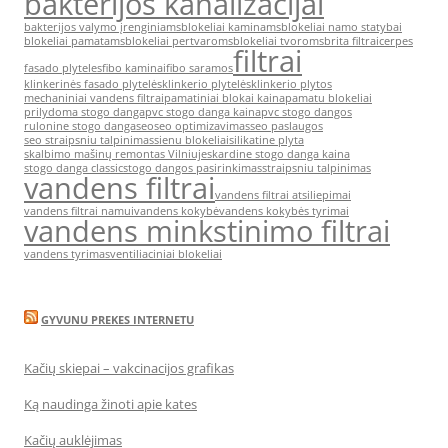
bakterijos kanalizacijai
bakterijos valymo įrenginiams
blokeliai kaminams
blokeliai namo statybai
blokeliai pamatams
blokeliai pertvaroms
blokeliai tvoroms
brita filtrai
cerpes
filtrai
fasado plyteles
fibo kaminai
fibo saramos
klinkerinės fasado plytelės
klinkerio plytelės
klinkerio plytos
mechaniniai vandens filtrai
pamatiniai blokai kaina
pamatu blokeliai
prilydoma stogo danga
pvc stogo danga kaina
pvc stogo dangos
rulonine stogo danga
seo
seo optimizavimas
seo paslaugos
seo straipsniu talpinimas
sienu blokeliai
silikatine plyta
skalbimo mašinų remontas Vilniuje
skardine stogo danga kaina
stogo danga classic
stogo dangos pasirinkimas
straipsniu talpinimas
vandens filtrai
vandens filtrai atsiliepimai
vandens filtrai namui
vandens kokybė
vandens kokybės tyrimai
vandens minkstinimo filtrai
vandens tyrimas
ventiliaciniai blokeliai
GYVUNU PREKES INTERNETU
Kačių skiepai – vakcinacijos grafikas
Ką naudinga žinoti apie kates
Kačių auklėjimas