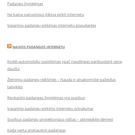
Padangų žymėjimas
Ne kaina vairuotojus įtikina pirkti internetu
Vasarinių padangų pirkimas internetu populiarėja
NAUJOS PADANGOS INTERNETU
Kodėl automobilių supirkimas ypač naudingas parduodant seną,
daužtą
Žieminių padangų reikšmės – Nauda ir atsakomybė pažeidus
taisykles
Renkantis padangas žymėjimas yra svarbus
Vasarinių padangų pirkimo internetu privalumai
Svarbus padangų protektoriaus raštas – atkreipkite dėmesį
Kada verta atsinaujinti padangas