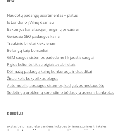
KITA:
Naudotų padangų asortimentas – platus
Iš Londono į Vilnių dažniau
Bakterijos kanalizacijai įrenginių priežiūrai
Geriausia SEO paslaugos kaina
Traukiniu bilietai kiekvienam
Be langų kaip bomželiai
GSM saugos sistemos padeda ne tik jaustis saugiai
Pigios kelionės tik su pigiais aviabilietais
Dėl mažų paslaugų kainų konkuruoja ir draudikai
Žinau kelis kokybiškus blogus
Automobilių apsaugos sistemos, kad galvos neskaudėtų
Sudėtingų problemų sprendimo būdas yra asmens bankrotas
DEBESĖLIS
akytas betonas
atlieka vandens kokybes tyrimus
azurines trinkeles