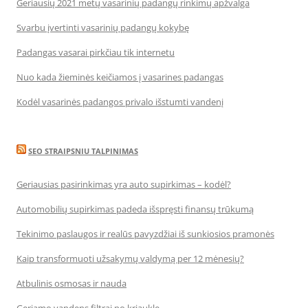
Geriausių 2021 metų vasarinių padangų rinkimų apžvalga
Svarbu įvertinti vasarinių padangų kokybę
Padangas vasarai pirkčiau tik internetu
Nuo kada žieminės keičiamos į vasarines padangas
Kodėl vasarinės padangos privalo išstumti vandenį
SEO STRAIPSNIU TALPINIMAS
Geriausias pasirinkimas yra auto supirkimas – kodėl?
Automobilių supirkimas padeda išspręsti finansų trūkumą
Tekinimo paslaugos ir realūs pavyzdžiai iš sunkiosios pramonės
Kaip transformuoti užsakymų valdymą per 12 mėnesių?
Atbulinis osmosas ir nauda