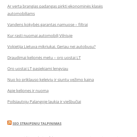
Ar verta brangias padangas pirkti ekonominės klasės
automobiliams
Vandens kokybės garantas namuose – filtrai
Kur rasti nuomai automobilį Vilniuje
Vokietija Lietuva mikriukai. Geriau nei autobusu?
Draudimai kelionės metu – oro uostai LT
Oro uostai LT pasiekiami lengviau
Nuo ko priklauso keleivių ir siuntų vežimo kaina
Apie keliones ir nuomą
Poilsiautojų Palangoje laukia ir viešbučiai
SEO STRAIPSNIU TALPINIMAS