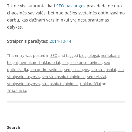
Tik ne visi supranta, kad
SEO paslaugos
prasideda ne nuo
chaosinės savivalės, bet nuo pačios svetainės optimizavimo
darbų, kas dažnam verslininkui yra nesuprantamas
dalykas.
Straipsnis parašytas:
2014-10-14
This entry was posted in
SEO
and tagged
blog
,
blogai
,
nemokami
blogai
,
nemokami tinklarasciai
,
seo
,
seo konsultavimas
,
seo
optimizacija
,
seo optimizavimas
,
seo paslaugos
,
seo straipsniai
,
seo
straipsniu rasymas
,
seo straipsniu talpinimas
,
seo tekstai
,
straipsniu rasymas
,
straipsniu talpinimas
,
tinklaraščiai
on
2014/10/14
.
Search