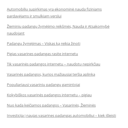
Automobilių supirkimas yra ekonominė nauda fiziniams
pardavėjams ir smulkiam verslui
Žieminių padangų žymėjimo reikšmės, Nauda ir Atsakomybė
naudojant
Padangų žymėjimas – Viskas ką reikia žinoti
Pigias vasarines padangas rasite internetu
Tik vasarinės padangos internetu – naudotų nepirkčiau
Vasarinės padangos, kurios mažiausiai teršia aplinką
Populiariausi vasarinių padangų gamintojai
Kokybiškos vasarinės padangos internetu – pigiau
Nuo kada keičiamos padangos – Vasarinės, Žieminės
Investicija į naujas vasarines padangas automobiliui – kiek išleisti