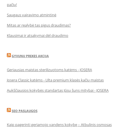
pačių!
Saugaus vairavimo atmintinė
Mitas ar realybė tas pigus draudimas?
Klausimai ir atsakymai dėl draudimo
GYVUNU PREKES AKCIJA
Geriausias maistas sterilizuotoms katėms - JOSERA
Josera Classic katėms - Ulta premium klasės kačių maistas
Aukščiausios kokybės standartas Jūsų šuns mitybai - JOSERA
SEO PASLAUGOS
Kaip pagerinti geriamojo vandens kokybę – Atbulinis osmosas