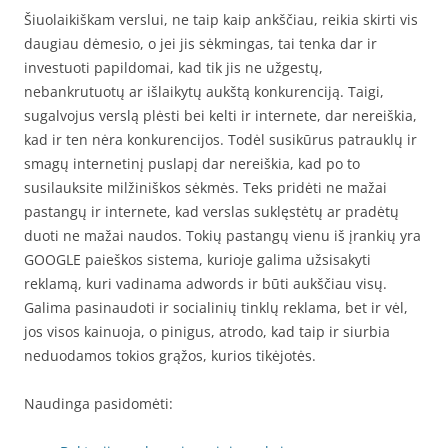
Šiuolaikiškam verslui, ne taip kaip ankščiau, reikia skirti vis
daugiau dėmesio, o jei jis sėkmingas, tai tenka dar ir
investuoti papildomai, kad tik jis ne užgestų,
nebankrutuotų ar išlaikytų aukštą konkurenciją. Taigi,
sugalvojus verslą plėsti bei kelti ir internete, dar nereiškia,
kad ir ten nėra konkurencijos. Todėl susikūrus patrauklų ir
smagų internetinį puslapį dar nereiškia, kad po to
susilauksite milžiniškos sėkmės. Teks pridėti ne mažai
pastangų ir internete, kad verslas suklęstėtų ar pradėtų
duoti ne mažai naudos. Tokių pastangų vienu iš įrankių yra
GOOGLE paieškos sistema, kurioje galima užsisakyti
reklamą, kuri vadinama adwords ir būti aukščiau visų.
Galima pasinaudoti ir socialinių tinklų reklama, bet ir vėl,
jos visos kainuoja, o pinigus, atrodo, kad taip ir siurbia
neduodamos tokios grąžos, kurios tikėjotės.
Naudinga pasidomėti: