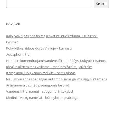
Search
NAUJAUSI
Kaip įveikti pasipriešinimą ir skatinti nuoširdumą 360 laipsnių
tyrime?
Kokybiškos vidaus durys Vilniuje – kur rasti
Aquaphor filtrai
Namui rekomenduojami vandens filtrai – Rūšys, Kokybė ir Kainos
Idealus užsiėmimas vaikams – medinės žaidimų aikštelės
Įtempiamų lubų kainos rodiklis – ne tik plotas
Naujas vasarines padangas automobiliams galima įsigyti internetu
Ar įmanoma važinėti padangomis be oro?
Vandens filtrai namui – saugumui ir kokybei
Mediniai vaikų nameliai – būtinybė ar prabanga