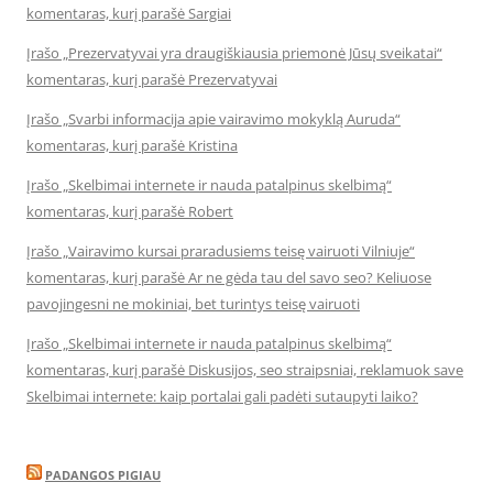
komentaras, kurį parašė Sargiai
Įrašo „Prezervatyvai yra draugiškiausia priemonė Jūsų sveikatai“
komentaras, kurį parašė Prezervatyvai
Įrašo „Svarbi informacija apie vairavimo mokyklą Auruda“
komentaras, kurį parašė Kristina
Įrašo „Skelbimai internete ir nauda patalpinus skelbimą“
komentaras, kurį parašė Robert
Įrašo „Vairavimo kursai praradusiems teisę vairuoti Vilniuje“
komentaras, kurį parašė Ar ne gėda tau del savo seo? Keliuose
pavojingesni ne mokiniai, bet turintys teisę vairuoti
Įrašo „Skelbimai internete ir nauda patalpinus skelbimą“
komentaras, kurį parašė Diskusijos, seo straipsniai, reklamuok save
Skelbimai internete: kaip portalai gali padėti sutaupyti laiko?
PADANGOS PIGIAU