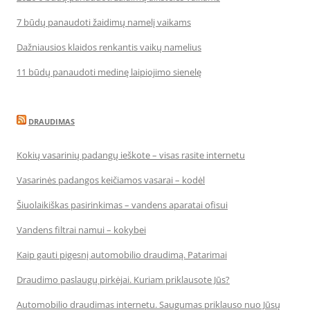
7 būdų panaudoti žaidimų namelį vaikams
Dažniausios klaidos renkantis vaikų namelius
11 būdų panaudoti medinę laipiojimo sienelę
DRAUDIMAS
Kokių vasarinių padangų ieškote – visas rasite internetu
Vasarinės padangos keičiamos vasarai – kodėl
Šiuolaikiškas pasirinkimas – vandens aparatai ofisui
Vandens filtrai namui – kokybei
Kaip gauti pigesnį automobilio draudimą. Patarimai
Draudimo paslaugų pirkėjai. Kuriam priklausote Jūs?
Automobilio draudimas internetu. Saugumas priklauso nuo Jūsų