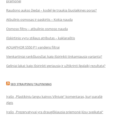
pramonei
Raudono aukso žiedai – kodėl jie traukia šiuolaikines poras?
Atbulinis osmosas ir paskirtis – Kokia nauda
Osmoso filtrų – atbulinio osmoso nauda
Išskirtinio vyrų stiliaus atributas – kaklaraištis
AQUAPHOR S550 P1 vandens filtrai
Vienkartiniai rankšluosčiai: kaip išsirinkti tinkamiausią variantą?
Geliniai lakai: kaip išsirinkti geriausią ir užtikrinti ilgalaikį rezultatą?
SEO STRAIPSNIU TALPINIMAS
Įrašo „Plastikinių langų kainos Vilniuje“ komentaras, kurį parašė
Algis
Įrašo „Prezervatyvai yra draugiškiausia priemonė Jūsų sveikatai“