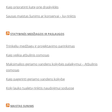
Kaip pripratinti katę prie draskyklės
Sausas maistas šunims ar konservai – ką rinktis
STATYBINĖS MEDŽIAGOS IR PASLAUGOS
Trinkelių medžiagų ir projektavimo parinkimas
Kaip veikia atbulinis osmosas
Maksimalios geriamo vandens kokybės palaikymui – Atbulinis
osmosas
Kaip pagerinti geriamo vandens kokybę
Kokį lauko tualetą rinktis naudojimui soduose
MAISTAS SUNIMS