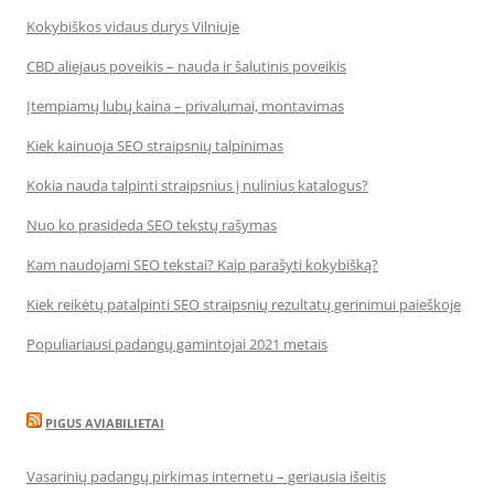
Kokybiškos vidaus durys Vilniuje
CBD aliejaus poveikis – nauda ir šalutinis poveikis
Įtempiamų lubų kaina – privalumai, montavimas
Kiek kainuoja SEO straipsnių talpinimas
Kokia nauda talpinti straipsnius į nulinius katalogus?
Nuo ko prasideda SEO tekstų rašymas
Kam naudojami SEO tekstai? Kaip parašyti kokybišką?
Kiek reikėtų patalpinti SEO straipsnių rezultatų gerinimui paieškoje
Populiariausi padangų gamintojai 2021 metais
PIGUS AVIABILIETAI
Vasarinių padangų pirkimas internetu – geriausia išeitis