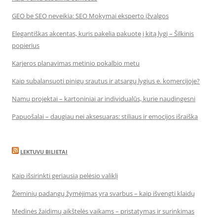
GEO be SEO neveikia: SEO Mokymai eksperto įžvalgos
Elegantiškas akcentas, kuris pakelia pakuotę į kitą lygį – Šilkinis
popierius
Karjeros planavimas metinio pokalbio metu
Kaip subalansuoti pinigų srautus ir atsargų lygius e. komercijoje?
Namų projektai – kartoniniai ar individualūs, kurie naudingesni
Papuošalai – daugiau nei aksesuaras: stiliaus ir emocijos išraiška
LEKTUVU BILIETAI
Kaip išsirinkti geriausią pelėsio valiklį
Žieminių padangų žymėjimas yra svarbus – kaip išvengti klaidų
Medinės žaidimų aikštelės vaikams – pristatymas ir surinkimas