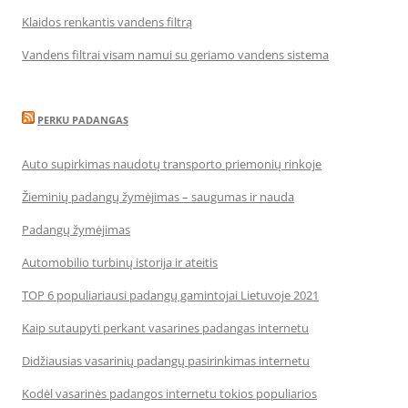
Klaidos renkantis vandens filtrą
Vandens filtrai visam namui su geriamo vandens sistema
PERKU PADANGAS
Auto supirkimas naudotų transporto priemonių rinkoje
Žieminių padangų žymėjimas – saugumas ir nauda
Padangų žymėjimas
Automobilio turbinų istorija ir ateitis
TOP 6 populiariausi padangų gamintojai Lietuvoje 2021
Kaip sutaupyti perkant vasarines padangas internetu
Didžiausias vasarinių padangų pasirinkimas internetu
Kodėl vasarinės padangos internetu tokios populiarios