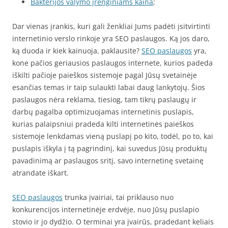
Bakterijos valymo įrenginiams kaina
;
Dar vienas įrankis, kuri gali ženkliai Jums padėti įsitvirtinti
internetinio verslo rinkoje yra SEO paslaugos. Ką jos daro,
ką duoda ir kiek kainuoja, paklausite?
SEO paslaugos
yra,
kone pačios geriausios paslaugos internete, kurios padeda
iškilti pačioje paieškos sistemoje pagal Jūsų svetainėje
esančias temas ir taip sulaukti labai daug lankytojų. Šios
paslaugos nėra reklama, tiesiog, tam tikrų paslaugų ir
darbų pagalba optimizuojamas internetinis puslapis,
kurias palaipsniui pradeda kilti internetinės paieškos
sistemoje lenkdamas vieną puslapį po kito, todėl, po to, kai
puslapis iškyla į tą pagrindinį, kai suvedus Jūsų produktų
pavadinimą ar paslaugos sritį, savo internetinę svetainę
atrandate iškart.
SEO paslaugos
trunka įvairiai, tai priklauso nuo
konkurencijos internetinėje erdvėje, nuo Jūsų puslapio
stovio ir jo dydžio. O terminai yra įvairūs, pradedant keliais