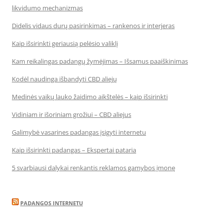
likvidumo mechanizmas
Didelis vidaus durų pasirinkimas – rankenos ir interjeras
Kaip išsirinkti geriausią pelėsio valiklį
Kam reikalingas padangų žymėjimas – Išsamus paaiškinimas
Kodėl naudinga išbandyti CBD aliejų
Medinės vaikų lauko žaidimo aikštelės – kaip išsirinkti
Vidiniam ir išoriniam grožiui – CBD aliejus
Galimybė vasarines padangas įsigyti internetu
Kaip išsirinkti padangas – Ekspertai pataria
5 svarbiausi dalykai renkantis reklamos gamybos įmonę
PADANGOS INTERNETU