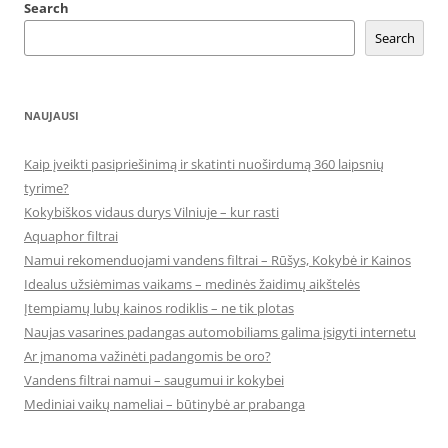
Search
Search
NAUJAUSI
Kaip įveikti pasipriešinimą ir skatinti nuoširdumą 360 laipsnių
tyrime?
Kokybiškos vidaus durys Vilniuje – kur rasti
Aquaphor filtrai
Namui rekomenduojami vandens filtrai – Rūšys, Kokybė ir Kainos
Idealus užsiėmimas vaikams – medinės žaidimų aikštelės
Įtempiamų lubų kainos rodiklis – ne tik plotas
Naujas vasarines padangas automobiliams galima įsigyti internetu
Ar įmanoma važinėti padangomis be oro?
Vandens filtrai namui – saugumui ir kokybei
Mediniai vaikų nameliai – būtinybė ar prabanga