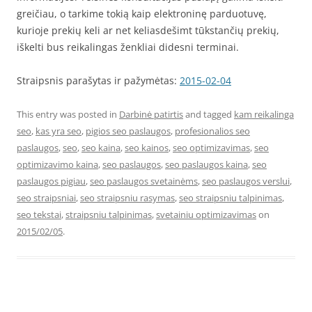
greičiau, o tarkime tokią kaip elektroninę parduotuvę,
kurioje prekių keli ar net keliasdešimt tūkstančių prekių,
iškelti bus reikalingas ženkliai didesni terminai.
Straipsnis parašytas ir pažymėtas:
2015-02-04
This entry was posted in
Darbinė patirtis
and tagged
kam reikalinga
seo
,
kas yra seo
,
pigios seo paslaugos
,
profesionalios seo
paslaugos
,
seo
,
seo kaina
,
seo kainos
,
seo optimizavimas
,
seo
optimizavimo kaina
,
seo paslaugos
,
seo paslaugos kaina
,
seo
paslaugos pigiau
,
seo paslaugos svetainėms
,
seo paslaugos verslui
,
seo straipsniai
,
seo straipsniu rasymas
,
seo straipsniu talpinimas
,
seo tekstai
,
straipsniu talpinimas
,
svetainiu optimizavimas
on
2015/02/05
.