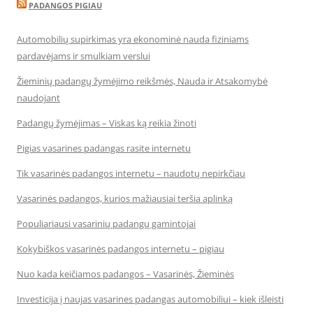
PADANGOS PIGIAU
Automobilių supirkimas yra ekonominė nauda fiziniams
pardavėjams ir smulkiam verslui
Žieminių padangų žymėjimo reikšmės, Nauda ir Atsakomybė
naudojant
Padangų žymėjimas – Viskas ką reikia žinoti
Pigias vasarines padangas rasite internetu
Tik vasarinės padangos internetu – naudotų nepirkčiau
Vasarinės padangos, kurios mažiausiai teršia aplinką
Populiariausi vasarinių padangų gamintojai
Kokybiškos vasarinės padangos internetu – pigiau
Nuo kada keičiamos padangos – Vasarinės, Žieminės
Investicija į naujas vasarines padangas automobiliui – kiek išleisti