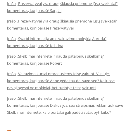
Įrašo „Prezervatyvai yra draugiškiausia priemonė Jūsų sveikatai“
komentaras, kurį parašė Sargiai
Įrašo „Prezervatyvai yra draugiškiausia priemonė Jūsų sveikatai“
komentaras, kurį parašė Prezervatyvai
Įrašo „Svarbi informacija apie vairavimo mokyklą Auruda“
komentaras, kurį parašė Kristina
Įrašo „Skelbimai internete ir nauda patalpinus skelbimą“
komentaras, kurį parašė Robert
Įrašo „Vairavimo kursai praradusiems teisę vairuoti Vilniuje“
komentaras, kurį parašė Ar ne gėda tau del savo seo? Keliuose
pavojingesni ne mokiniai, bet turintys teisę vairuoti
Įrašo „Skelbimai internete ir nauda patalpinus skelbimą“
komentaras, kurį parašė Diskusijos, seo straipsniai, reklamuok save
Skelbimai internete: kaip portalai gali padėti sutaupyti laiko?