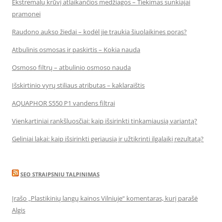
Ekstremalų krūvį atlaikančios medžiagos – Tiekimas sunkiajai
pramonei
Raudono aukso žiedai – kodėl jie traukia šiuolaikines poras?
Atbulinis osmosas ir paskirtis – Kokia nauda
Osmoso filtrų – atbulinio osmoso nauda
Išskirtinio vyrų stiliaus atributas – kaklaraištis
AQUAPHOR S550 P1 vandens filtrai
Vienkartiniai rankšluosčiai: kaip išsirinkti tinkamiausią variantą?
Geliniai lakai: kaip išsirinkti geriausią ir užtikrinti ilgalaikį rezultatą?
SEO STRAIPSNIU TALPINIMAS
Įrašo „Plastikinių langų kainos Vilniuje“ komentaras, kurį parašė
Algis