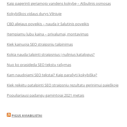
Kaip pagerinti geriamojo vandens kokybę – Atbulinis osmosas
Kokybiškos vidaus durys Vilniuje
CBD aliejaus poveikis – nauda ir šalutinis poveikis
Įtempiamų lubų kaina – privalumai, montavimas
Kiek kainuoja SEO straipsnių talpinimas
Kokia nauda talpinti straipsnius į nulinius katalogus?
Nuo ko prasideda SEO tekstų rašymas
Kam naudojami SEO tekstai? Kaip parašyti kokybišką?
Kiek reikėtų patalpinti SEO straipsnių rezultatų gerinimui paieškoje
Populiariausi padangų gamintojai 2021 metais
PIGUS AVIABILIETAI