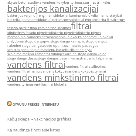
akytas betonas
atlieka vandens kokybes tyrimus
azurines trinkeles
bakterijos kanalizacijai
bakterijos valymo įrenginiams
blokeliai kaminams
blokeliai namo statybai
blokeliai pamatams
blokeliai pertvaroms
blokeliai tvoroms
brita filtrai
cerpes
filtrai
fasado plyteles
fibo kaminai
fibo saramos
klinkerinės fasado plytelės
klinkerio plytelės
klinkerio plytos
mechaniniai vandens filtrai
pamatiniai blokai kaina
pamatu blokeliai
prilydoma stogo danga
pvc stogo danga kaina
pvc stogo dangos
rulonine stogo danga
seo
seo optimizavimas
seo paslaugos
seo straipsniu talpinimas
sienu blokeliai
silikatine plyta
skalbimo mašinų remontas Vilniuje
skardine stogo danga kaina
stogo danga classic
stogo dangos pasirinkimas
straipsniu talpinimas
vandens filtrai
vandens filtrai atsiliepimai
vandens filtrai namui
vandens kokybė
vandens kokybės tyrimai
vandens minkstinimo filtrai
vandens tyrimas
ventiliaciniai blokeliai
GYVUNU PREKES INTERNETU
Kačių skiepai – vakcinacijos grafikas
Ką naudinga žinoti apie kates