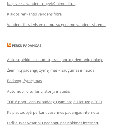
Kaip veikia vandens nugeležinimo filtrai
Klaidos renkantis vandens filtrą
Vandens filtrai visam namui su geriamo vandens sistema
PERKU PADANGAS
Auto supirkimas naudotų transporto priemonių rinkoje
Žieminių padangų žymėjimas – saugumas ir nauda
Padangų žymėjimas
Automobilio turbinų istorija ir ateitis
TOP 6 populiariausi padangų gamintojai Lietuvoje 2021
Kaip sutaupyti perkant vasarines padangas internetu
Didžiausias vasarinių padangų pasirinkimas internetu