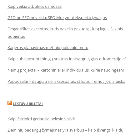
Kaip veikia atbulinis osmosas
GEO be SEO neveikia: SEO Mokymai eksperto įžvalgos
Elegantiškas akcentas, kuris pakelia pakuotę į kitą lygį – Šilkinis
popierius
Karjeros planavimas metinio pokalbio metu
Kaip subalansuoti pinigų srautus ir atsargų lygius e. komercijoje?
Namų projektai – kartoniniai ar individualūs, kurie naudingesni
Papuošalai – daugiau nei aksesuaras: stiliaus ir emocijos išraiška
LEKTUVU BILIETAI
Kaip išsirinkti geriausią pelėsio valiklį
Žieminių padangų žymėjimas yra svarbus – kaip išvengti klaidų