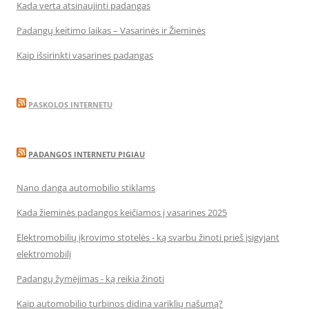
Kada verta atsinaujinti padangas
Padangų keitimo laikas – Vasarinės ir Žieminės
Kaip išsirinkti vasarines padangas
PASKOLOS INTERNETU
PADANGOS INTERNETU PIGIAU
Nano danga automobilio stiklams
Kada žieminės padangos keičiamos į vasarines 2025
Elektromobilių įkrovimo stotelės - ką svarbu žinoti prieš įsigyjant
elektromobilį
Padangų žymėjimas - ką reikia žinoti
Kaip automobilio turbinos didina variklių našumą?