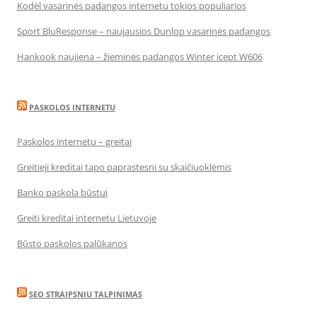
Kodėl vasarinės padangos internetu tokios populiarios
Sport BluResponse – naujausios Dunlop vasarinės padangos
Hankook naujiena – žieminės padangos Winter icept W606
PASKOLOS INTERNETU
Paskolos internetu – greitai
Greitieji kreditai tapo paprastesni su skaičiuoklėmis
Banko paskola būstui
Greiti kreditai internetu Lietuvoje
Būsto paskolos palūkanos
SEO STRAIPSNIU TALPINIMAS