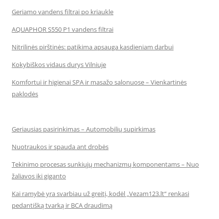
Geriamo vandens filtrai po kriaukle
AQUAPHOR S550 P1 vandens filtrai
Nitrilinės pirštinės: patikima apsauga kasdieniam darbui
Kokybiškos vidaus durys Vilniuje
Komfortui ir higienai SPA ir masažo salonuose – Vienkartinės
paklodės
Geriausias pasirinkimas – Automobilių supirkimas
Nuotraukos ir spauda ant drobės
Tekinimo procesas sunkiųjų mechanizmų komponentams – Nuo
žaliavos iki giganto
Kai ramybė yra svarbiau už greitį, kodėl „Vezam123.lt“ renkasi
pedantišką tvarką ir BCA draudimą