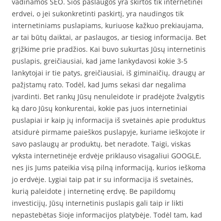
vadinamos SEO. Šios paslaugos yra skirtos tik internetinei
erdvei, o jei sukonkretinti paskirtį, yra naudingos tik
internetiniams puslapiams, kuriuose kažkuo prekiaujama,
ar tai būtų daiktai, ar paslaugos, ar tiesiog informacija. Bet
grįžkime prie pradžios. Kai buvo sukurtas Jūsų internetinis
puslapis, greičiausiai, kad jame lankydavosi kokie 3-5
lankytojai ir tie patys, greičiausiai, iš giminaičių, draugų ar
pažįstamų rato. Todėl, kad Jums sekasi dar negalima
įvardinti. Bet rankų Jūsų nenuleidote ir pradėjote žvalgytis
ką daro Jūsų konkurentai, kokie pas juos internetiniai
puslapiai ir kaip jų informacija iš svetainės apie produktus
atsidurė pirmame paieškos puslapyje, kuriame ieškojote ir
savo paslaugų ar produktų, bet neradote. Taigi, viskas
vyksta internetinėje erdvėje priklauso visagaliui GOOGLE,
nes jis Jums pateikia visą pilną informaciją, kurios ieškoma
jo erdvėje. Lygiai taip pat ir su informacija iš svetainės,
kurią paleidote į internetinę erdvę. Be papildomų
investicijų, Jūsų internetinis puslapis gali taip ir likti
nepastebėtas šioje informacijos platybėje. Todėl tam, kad