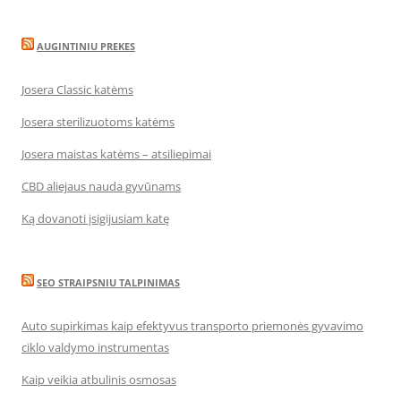
AUGINTINIU PREKES
Josera Classic katėms
Josera sterilizuotoms katėms
Josera maistas katėms – atsiliepimai
CBD aliejaus nauda gyvūnams
Ką dovanoti įsigijusiam katę
SEO STRAIPSNIU TALPINIMAS
Auto supirkimas kaip efektyvus transporto priemonės gyvavimo
ciklo valdymo instrumentas
Kaip veikia atbulinis osmosas