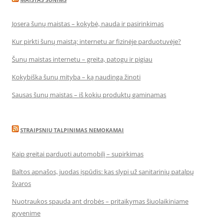
Josera šunų maistas – kokybė, nauda ir pasirinkimas
Kur pirkti šunų maistą: internetu ar fizinėje parduotuvėje?
Šunų maistas internetu – greita, patogu ir pigiau
Kokybiška šunų mityba – ką naudinga žinoti
Sausas šunų maistas – iš kokių produktų gaminamas
STRAIPSNIU TALPINIMAS NEMOKAMAI
Kaip greitai parduoti automobilį – supirkimas
Baltos apnašos, juodas įspūdis: kas slypi už sanitarinių patalpų
švaros
Nuotraukos spauda ant drobės – pritaikymas šiuolaikiniame
gyvenime