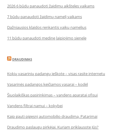
2026 6 būdų panaudoti žaidimų aikšteles vaikams
7 būdų panaudoti žaidimų namelį vaikams
Dažniausios klaidos renkantis vaikų namelius
11 būdų panaudoti medinę laipiojimo sienelę
DRAUDIMAS
Kokių vasarinių padangų ieškote – visas rasite internetu
Vasarinės padangos keičiamos vasarai – kodėl
Šiuolaikiškas pasirinkimas – vandens aparatai ofisui
Vandens filtrai namui – kokybei
Kaip gauti pigesnį automobilio draudimą. Patarimai
Draudimo paslaugų pirkėjai. Kuriam priklausote Jūs?