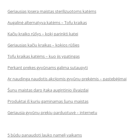
Geriausias Josera maistas sterilizuotoms katėms
Augalinė alternatyva katėms – Tofu kraikas
Kačių kraiko rūšys – kokį parinkti katei
Geriausias kačių kraikas – kokios rūšies
Tofu kraikas katėms – kuo jis ypatingas
Perkant prekes gyvūnams galima sutaupyti
Ar naudinga naudotis akcijomis gyvūnų prekėmis – pastebėjimai
Šunų maistas daro įtaką augintinio išvaizdai
Produktai iš kurių gaminamas šunų maistas
Geriausia gyvūnų prekių parduotuvė – internetu
5 būdų panaudoti lauko namelį vaikams