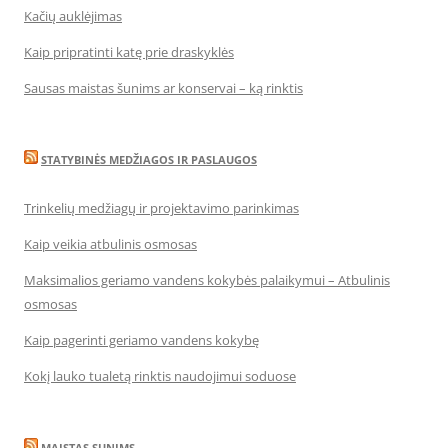
Kačių auklėjimas
Kaip pripratinti katę prie draskyklės
Sausas maistas šunims ar konservai – ką rinktis
STATYBINĖS MEDŽIAGOS IR PASLAUGOS
Trinkelių medžiagų ir projektavimo parinkimas
Kaip veikia atbulinis osmosas
Maksimalios geriamo vandens kokybės palaikymui – Atbulinis
osmosas
Kaip pagerinti geriamo vandens kokybę
Kokį lauko tualetą rinktis naudojimui soduose
MAISTAS SUNIMS