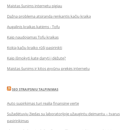
Maistas šunims internetu pigiau
Dažna problema atsiranda renkantis kačių kraiką
Augalinis kraikas katėms - Tofu
Kaip naudojamas Tofu kraikas
Kokią kačių kraiko rūšį pasirinkti
Kaip išmokyti katę daryti į dėžutę?
Maistas šunims ir kitos gyvūnų prekės internetu
SEO STRAIPSNIU TALPINIMAS
Auto supirkimas turi realią finansinę vertę
Sužadėtuvių žiedas su laboratorijoje užaugintu deimantu – tvarus
pasirinkimas