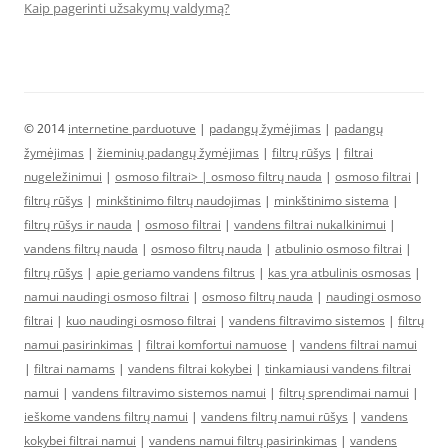
Kaip pagerinti užsakymų valdymą?
© 2014
internetine parduotuve
|
padangų žymėjimas
|
padangų
žymėjimas
|
žieminių padangų žymėjimas
|
filtrų rūšys
|
filtrai
nugeležinimui
|
osmoso filtrai> |
osmoso filtrų nauda
|
osmoso filtrai
|
filtrų rūšys
|
minkštinimo filtrų naudojimas
|
minkštinimo sistema
|
filtrų rūšys ir nauda
|
osmoso filtrai
|
vandens filtrai nukalkinimui
|
vandens filtrų nauda
|
osmoso filtrų nauda
|
atbulinio osmoso filtrai
|
filtrų rūšys
|
apie geriamo vandens filtrus
|
kas yra atbulinis osmosas
|
namui naudingi osmoso filtrai
|
osmoso filtrų nauda
|
naudingi osmoso
filtrai
|
kuo naudingi osmoso filtrai
|
vandens filtravimo sistemos
|
filtrų
namui pasirinkimas
|
filtrai komfortui namuose
|
vandens filtrai namui
|
filtrai namams
|
vandens filtrai kokybei
|
tinkamiausi vandens filtrai
namui
|
vandens filtravimo sistemos namui
|
filtrų sprendimai namui
|
ieškome vandens filtrų namui
|
vandens filtrų namui rūšys
|
vandens
kokybei filtrai namui
|
vandens namui filtrų pasirinkimas
|
vandens