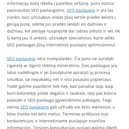
informacija būtų iškelta į paieškos viršūnę, Jums būtina
pasinaudoti SEO paslaugomis.
SEO paslaugos
ir yra tas
įrankis, kurį užsisakius viskas Jūsų versle pradės keistis į
gerąją pusę, sėkmę Jus pradės lankyti vis dažniau ir
dažniau, kol ateityje nuspręsite dar labiau plėstis ir vėl, tik
šį kartą jau iš anksto, užsisakyti specialistus, kurie atliks
SEO paslaugas Jūsų internetinio puslapio optimizavimui.
SEO paslaugos
nėra trumpalaikės. Čia Jums ne surūkyti
cigaretę ar išgerti stiklinę mineralinio. Šios paslaugos yra
labai sudėtingos ir jei bandytume aprašyti jų procesą
smulkiai, tai nepakaktų net ir viso pasaulio popieriaus.
Todėl galime paaiškinti tiek tiek, kad panašiai taip, kaip
kuro kolonėlėje pilate degalus ir laukiate, taip pat būtina
palaukti ir SEO paslaugo įgyvendinimo pabaigos. Taigi,
vienos
SEO paslaugos
gali užtrukti vos kelis mėnesius, o
kitos trunka net kelis metus. Terminas priklauso nuo
konkurencijos ir internetiniame puslapyje esančios
informacijos. Teisines konsultacijas puslapį galima iškelti