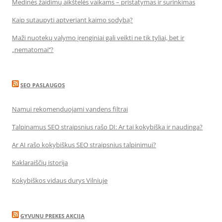
Medinės žaidimų aikštelės vaikams – pristatymas ir surinkimas
Kaip sutaupyti aptveriant kaimo sodybą?
Maži nuotekų valymo įrenginiai gali veikti ne tik tyliai, bet ir
„nematomai‘‘?
SEO PASLAUGOS
Namui rekomenduojami vandens filtrai
Talpinamus SEO straipsnius rašo DI: Ar tai kokybiška ir naudinga?
Ar AI rašo kokybiškus SEO straipsnius talpinimui?
Kaklaraiščių istorija
Kokybiškos vidaus durys Vilniuje
GYVUNU PREKES AKCIJA