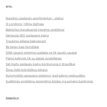
KITA:
Naudotų padangų asortimentas – platus
Iš Londono į Vilnių dažniau
Bakterijos kanalizacijai įrenginių priežiūrai
Geriausia SEO paslaugos kaina
Traukiniu bilietai kiekvienam
Be langų kaip bomželiai
GSM saugos sistemos padeda ne tik jaustis saugiai
Pigios kelionės tik su pigiais aviabilietais
Dėl mažų paslaugų kainų konkuruoja ir draudikai
Žinau kelis kokybiškus blogus
Automobilių apsaugos sistemos, kad galvos neskaudėtų
Sudėtingų problemų sprendimo būdas yra asmens bankrotas
DEBESĖLIS