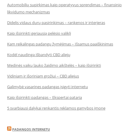
Automobilių supirkimas kaip operatyvus sprendimas – finansinio
likvidumo mechanizmas
Didelis vidaus durų pasirinkimas – rankenos ir interjeras
Kaip išsirinkti geriausią pelėsio valiklį
Kam reikalingas padangų žymėjimas – Išsamus paaiškinimas
Kodėl naudinga išbandyti CBD aliejų
Medinės vaikų lauko žaidimo aikštelės – kaip išsirinkti
Vidiniam ir išoriniam grožiui – CBD aliejus
Galimybė vasarines padangas įsigyti internetu
Kaip išsirinkti padangas – Ekspertai pataria
5 svarbiausi dalykai renkantis reklamos gamybos įmonę
PADANGOS INTERNETU