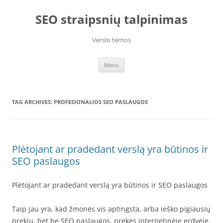
Skip
to
SEO straipsnių talpinimas
content
Verslo temos
Menu
TAG ARCHIVES:
PROFESIONALIOS SEO PASLAUGOS
Plėtojant ar pradedant verslą yra būtinos ir
SEO paslaugos
Plėtojant ar pradedant verslą yra būtinos ir SEO paslaugos
Taip jau yra, kad žmonės vis aptingsta, arba ieško pigiausių
prekių, bet be SEO paslaugos, prekės internetinėje erdvėje