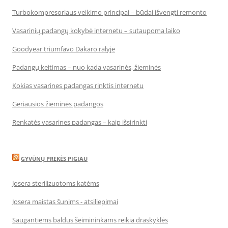
Turbokompresoriaus veikimo principai – būdai išvengti remonto
Vasarinių padangų kokybė internetu – sutaupoma laiko
Goodyear triumfavo Dakaro ralyje
Padangų keitimas – nuo kada vasarinės, žieminės
Kokias vasarines padangas rinktis internetu
Geriausios žieminės padangos
Renkatės vasarines padangas – kaip išsirinkti
GYVŪNŲ PREKĖS PIGIAU
Josera sterilizuotoms katėms
Josera maistas šunims - atsiliepimai
Saugantiems baldus šeimininkams reikia draskyklės