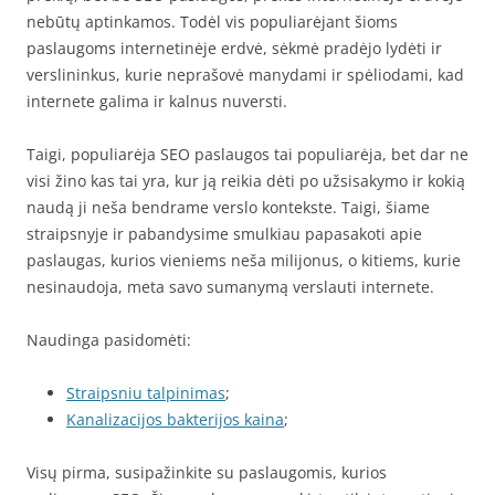
nebūtų aptinkamos. Todėl vis populiarėjant šioms
paslaugoms internetinėje erdvė, sėkmė pradėjo lydėti ir
verslininkus, kurie neprašovė manydami ir spėliodami, kad
internete galima ir kalnus nuversti.
Taigi, populiarėja SEO paslaugos tai populiarėja, bet dar ne
visi žino kas tai yra, kur ją reikia dėti po užsisakymo ir kokią
naudą ji neša bendrame verslo kontekste. Taigi, šiame
straipsnyje ir pabandysime smulkiau papasakoti apie
paslaugas, kurios vieniems neša milijonus, o kitiems, kurie
nesinaudoja, meta savo sumanymą verslauti internete.
Naudinga pasidomėti:
Straipsniu talpinimas
;
Kanalizacijos bakterijos kaina
;
Visų pirma, susipažinkite su paslaugomis, kurios