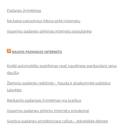
Padangų žymėjimas
Ne kaina vairuotojus įtikina pirkti internetu
Vasarinių padangų pirkimas internetu populiarėja
NAUJOS PADANGOS INTERNETU
Kodėl automobilių supirkimas ypač naudingas parduodant seną,
daužtą
Žieminių padangų reikšmės – Nauda ir atsakomybė pažeidus
taisykles
Renkantis padangas žymėjimas yra svarbus
Vasarinių padangų pirkimo internetu privalumai
Svarbus padangų protektoriaus raštas – atkreipkite dėmesį