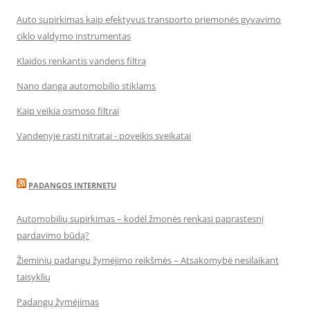
Auto supirkimas kaip efektyvus transporto priemonės gyvavimo
ciklo valdymo instrumentas
Klaidos renkantis vandens filtrą
Nano danga automobilio stiklams
Kaip veikia osmoso filtrai
Vandenyje rasti nitratai - poveikis sveikatai
PADANGOS INTERNETU
Automobilių supirkimas – kodėl žmonės renkasi paprastesnį
pardavimo būdą?
Žieminių padangų žymėjimo reikšmės – Atsakomybė nesilaikant
taisyklių
Padangų žymėjimas