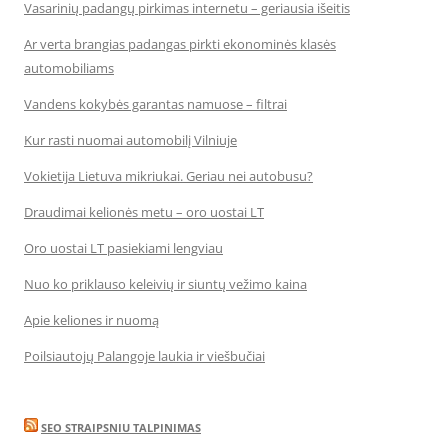
Vasarinių padangų pirkimas internetu – geriausia išeitis
Ar verta brangias padangas pirkti ekonominės klasės
automobiliams
Vandens kokybės garantas namuose – filtrai
Kur rasti nuomai automobilį Vilniuje
Vokietija Lietuva mikriukai. Geriau nei autobusu?
Draudimai kelionės metu – oro uostai LT
Oro uostai LT pasiekiami lengviau
Nuo ko priklauso keleivių ir siuntų vežimo kaina
Apie keliones ir nuomą
Poilsiautojų Palangoje laukia ir viešbučiai
SEO STRAIPSNIU TALPINIMAS