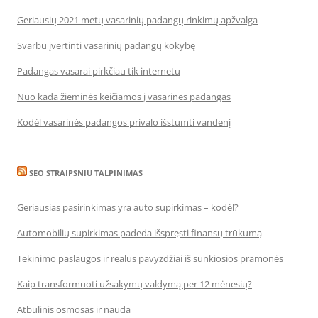
Geriausių 2021 metų vasarinių padangų rinkimų apžvalga
Svarbu įvertinti vasarinių padangų kokybę
Padangas vasarai pirkčiau tik internetu
Nuo kada žieminės keičiamos į vasarines padangas
Kodėl vasarinės padangos privalo išstumti vandenį
SEO STRAIPSNIU TALPINIMAS
Geriausias pasirinkimas yra auto supirkimas – kodėl?
Automobilių supirkimas padeda išspręsti finansų trūkumą
Tekinimo paslaugos ir realūs pavyzdžiai iš sunkiosios pramonės
Kaip transformuoti užsakymų valdymą per 12 mėnesių?
Atbulinis osmosas ir nauda