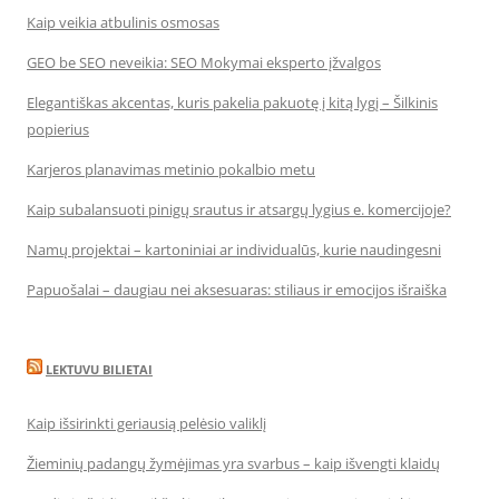
Kaip veikia atbulinis osmosas
GEO be SEO neveikia: SEO Mokymai eksperto įžvalgos
Elegantiškas akcentas, kuris pakelia pakuotę į kitą lygį – Šilkinis
popierius
Karjeros planavimas metinio pokalbio metu
Kaip subalansuoti pinigų srautus ir atsargų lygius e. komercijoje?
Namų projektai – kartoniniai ar individualūs, kurie naudingesni
Papuošalai – daugiau nei aksesuaras: stiliaus ir emocijos išraiška
LEKTUVU BILIETAI
Kaip išsirinkti geriausią pelėsio valiklį
Žieminių padangų žymėjimas yra svarbus – kaip išvengti klaidų