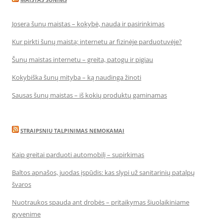
Josera šunų maistas – kokybė, nauda ir pasirinkimas
Kur pirkti šunų maistą: internetu ar fizinėje parduotuvėje?
Šunų maistas internetu – greita, patogu ir pigiau
Kokybiška šunų mityba – ką naudinga žinoti
Sausas šunų maistas – iš kokių produktų gaminamas
STRAIPSNIU TALPINIMAS NEMOKAMAI
Kaip greitai parduoti automobilį – supirkimas
Baltos apnašos, juodas įspūdis: kas slypi už sanitarinių patalpų
švaros
Nuotraukos spauda ant drobės – pritaikymas šiuolaikiniame
gyvenime