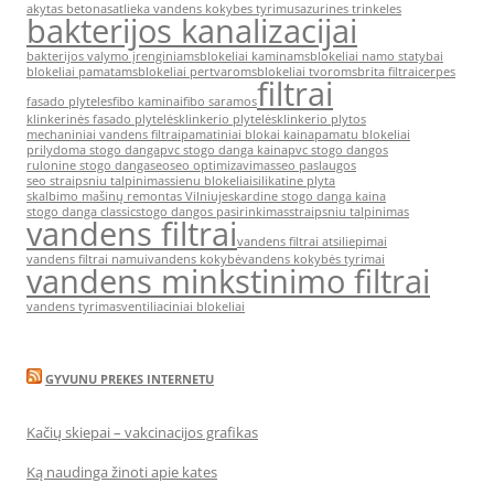
akytas betonas
atlieka vandens kokybes tyrimus
azurines trinkeles
bakterijos kanalizacijai
bakterijos valymo įrenginiams
blokeliai kaminams
blokeliai namo statybai
blokeliai pamatams
blokeliai pertvaroms
blokeliai tvoroms
brita filtrai
cerpes
filtrai
fasado plyteles
fibo kaminai
fibo saramos
klinkerinės fasado plytelės
klinkerio plytelės
klinkerio plytos
mechaniniai vandens filtrai
pamatiniai blokai kaina
pamatu blokeliai
prilydoma stogo danga
pvc stogo danga kaina
pvc stogo dangos
rulonine stogo danga
seo
seo optimizavimas
seo paslaugos
seo straipsniu talpinimas
sienu blokeliai
silikatine plyta
skalbimo mašinų remontas Vilniuje
skardine stogo danga kaina
stogo danga classic
stogo dangos pasirinkimas
straipsniu talpinimas
vandens filtrai
vandens filtrai atsiliepimai
vandens filtrai namui
vandens kokybė
vandens kokybės tyrimai
vandens minkstinimo filtrai
vandens tyrimas
ventiliaciniai blokeliai
GYVUNU PREKES INTERNETU
Kačių skiepai – vakcinacijos grafikas
Ką naudinga žinoti apie kates