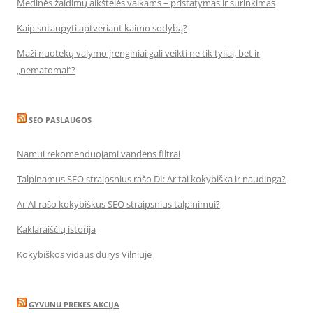
Medinės žaidimų aikštelės vaikams – pristatymas ir surinkimas
Kaip sutaupyti aptveriant kaimo sodybą?
Maži nuotekų valymo įrenginiai gali veikti ne tik tyliai, bet ir
„nematomai‘‘?
SEO PASLAUGOS
Namui rekomenduojami vandens filtrai
Talpinamus SEO straipsnius rašo DI: Ar tai kokybiška ir naudinga?
Ar AI rašo kokybiškus SEO straipsnius talpinimui?
Kaklaraiščių istorija
Kokybiškos vidaus durys Vilniuje
GYVUNU PREKES AKCIJA