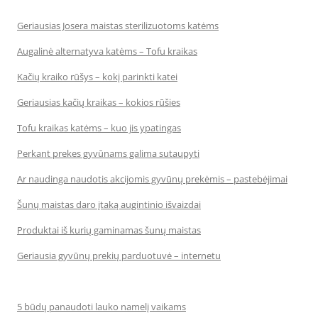
Geriausias Josera maistas sterilizuotoms katėms
Augalinė alternatyva katėms – Tofu kraikas
Kačių kraiko rūšys – kokį parinkti katei
Geriausias kačių kraikas – kokios rūšies
Tofu kraikas katėms – kuo jis ypatingas
Perkant prekes gyvūnams galima sutaupyti
Ar naudinga naudotis akcijomis gyvūnų prekėmis – pastebėjimai
Šunų maistas daro įtaką augintinio išvaizdai
Produktai iš kurių gaminamas šunų maistas
Geriausia gyvūnų prekių parduotuvė – internetu
5 būdų panaudoti lauko namelį vaikams