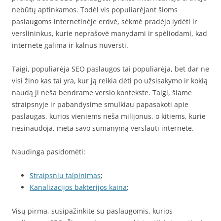
nebūtų aptinkamos. Todėl vis populiarėjant šioms
paslaugoms internetinėje erdvė, sėkmė pradėjo lydėti ir
verslininkus, kurie neprašovė manydami ir spėliodami, kad
internete galima ir kalnus nuversti.
Taigi, populiarėja SEO paslaugos tai populiarėja, bet dar ne
visi žino kas tai yra, kur ją reikia dėti po užsisakymo ir kokią
naudą ji neša bendrame verslo kontekste. Taigi, šiame
straipsnyje ir pabandysime smulkiau papasakoti apie
paslaugas, kurios vieniems neša milijonus, o kitiems, kurie
nesinaudoja, meta savo sumanymą verslauti internete.
Naudinga pasidomėti:
Straipsniu talpinimas
;
Kanalizacijos bakterijos kaina
;
Visų pirma, susipažinkite su paslaugomis, kurios