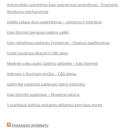
Automobilių supirkimas kaip operatyvus sprendimas – finansinio
likvidumo mechanizmas
Didelis vidaus durų pasirinkimas – rankenos ir interjeras
Kaip išsirinkti geriausią pelėsio valiklį
Kam reikalingas padangų žymėjimas – Išsamus paaiškinimas
Kodėl naudinga išbandyti CBD aliejų
Medinės vaikų lauko žaidimo aikštelės – kaip išsirinkti
Vidiniam ir išoriniam grožiui – CBD aliejus
Galimybė vasarines padangas įsigyti internetu
Kaip išsirinkti padangas – Ekspertai pataria
5 svarbiausi dalykai renkantis reklamos gamybos įmonę
PADANGOS INTERNETU