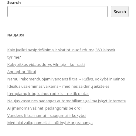
Search
Search
NAUJAUSI
Kaip įveikti pasipriešinimą ir skatinti nuoširdumą 360 laipsnių
tyrime?
Kokybiškos vidaus durys Vilniuje – kur rasti
Aquaphor filtrai
Namui rekomenduojami vandens filtrai – Rūšys, Kokybė ir Kainos
Idealus užsiėmimas vaikams – medinės žaidimų aikštelės
Įtempiamų lubų kainos rodiklis – ne tik plotas
Naujas vasarines padangas automobiliams galima įsigyti internetu
Ar įmanoma važinėti padangomis be oro?
Vandens filtrai namui – saugumui ir kokybei
Mediniai vaikų nameliai – būtinybė ar prabanga