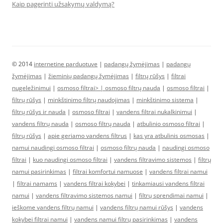
Kaip pagerinti užsakymų valdymą?
© 2014
internetine parduotuve
|
padangų žymėjimas
|
padangų
žymėjimas
|
žieminių padangų žymėjimas
|
filtrų rūšys
|
filtrai
nugeležinimui
|
osmoso filtrai> |
osmoso filtrų nauda
|
osmoso filtrai
|
filtrų rūšys
|
minkštinimo filtrų naudojimas
|
minkštinimo sistema
|
filtrų rūšys ir nauda
|
osmoso filtrai
|
vandens filtrai nukalkinimui
|
vandens filtrų nauda
|
osmoso filtrų nauda
|
atbulinio osmoso filtrai
|
filtrų rūšys
|
apie geriamo vandens filtrus
|
kas yra atbulinis osmosas
|
namui naudingi osmoso filtrai
|
osmoso filtrų nauda
|
naudingi osmoso
filtrai
|
kuo naudingi osmoso filtrai
|
vandens filtravimo sistemos
|
filtrų
namui pasirinkimas
|
filtrai komfortui namuose
|
vandens filtrai namui
|
filtrai namams
|
vandens filtrai kokybei
|
tinkamiausi vandens filtrai
namui
|
vandens filtravimo sistemos namui
|
filtrų sprendimai namui
|
ieškome vandens filtrų namui
|
vandens filtrų namui rūšys
|
vandens
kokybei filtrai namui
|
vandens namui filtrų pasirinkimas
|
vandens