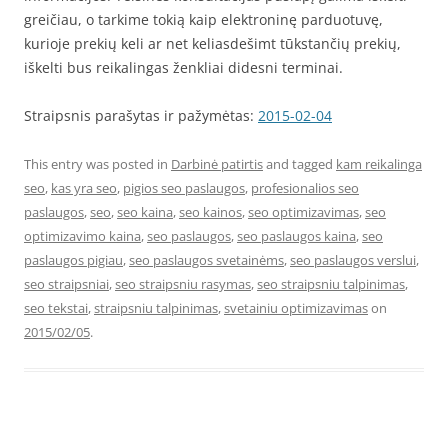
greičiau, o tarkime tokią kaip elektroninę parduotuvę,
kurioje prekių keli ar net keliasdešimt tūkstančių prekių,
iškelti bus reikalingas ženkliai didesni terminai.
Straipsnis parašytas ir pažymėtas:
2015-02-04
This entry was posted in
Darbinė patirtis
and tagged
kam reikalinga
seo
,
kas yra seo
,
pigios seo paslaugos
,
profesionalios seo
paslaugos
,
seo
,
seo kaina
,
seo kainos
,
seo optimizavimas
,
seo
optimizavimo kaina
,
seo paslaugos
,
seo paslaugos kaina
,
seo
paslaugos pigiau
,
seo paslaugos svetainėms
,
seo paslaugos verslui
,
seo straipsniai
,
seo straipsniu rasymas
,
seo straipsniu talpinimas
,
seo tekstai
,
straipsniu talpinimas
,
svetainiu optimizavimas
on
2015/02/05
.