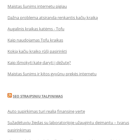
Maistas šunims internetu pigiau
Dažna problema atsiranda renkantis kačių kraiką
Augalinis kraikas katėms - Tofu
Kaip naudojamas Tofu kraikas
Kokią kačių kraiko rūšį pasirinkti
Kaip išmokyti katę daryti į dėžutę?
Maistas šunims ir kitos gyvūnų prekės internetu
SEO STRAIPSNIU TALPINIMAS
Auto supirkimas turi realią finansinę vertę
Sužadėtuvių žiedas su laboratorijoje užaugintu deimantu – tvarus
pasirinkimas