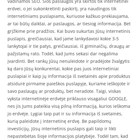
vadinamos SEO. Šios paslaugos yra skirtos tik internetinei
erdvei, o jei sukonkretinti paskirtį, yra naudingos tik
internetiniams puslapiams, kuriuose kažkuo prekiaujama,
ar tai būtų daiktai, ar paslaugos, ar tiesiog informacija. Bet
grįžkime prie pradžios. Kai buvo sukurtas Jūsų internetinis
puslapis, greičiausiai, kad jame lankydavosi kokie 3-5
lankytojai ir tie patys, greičiausiai, iš giminaičių, draugų ar
pažįstamų rato. Todėl, kad Jums sekasi dar negalima
įvardinti. Bet rankų Jūsų nenuleidote ir pradėjote žvalgytis
ką daro Jūsų konkurentai, kokie pas juos internetiniai
puslapiai ir kaip jų informacija iš svetainės apie produktus
atsidurė pirmame paieškos puslapyje, kuriame ieškojote ir
savo paslaugų ar produktų, bet neradote. Taigi, viskas
vyksta internetinėje erdvėje priklauso visagaliui GOOGLE,
nes jis Jums pateikia visą pilną informaciją, kurios ieškoma
jo erdvėje. Lygiai taip pat ir su informacija iš svetainės,
kurią paleidote į internetinę erdvę. Be papildomų
investicijų, Jūsų internetinis puslapis gali taip ir likti
nepastebėtas šioje informacijos platybėje. Todėl tam, kad