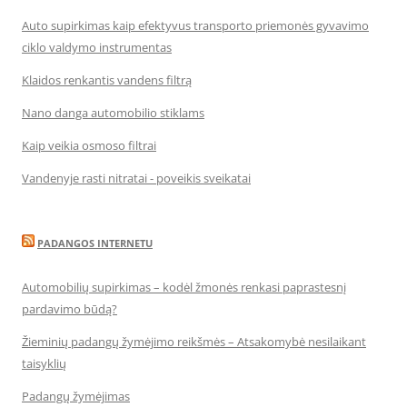
Auto supirkimas kaip efektyvus transporto priemonės gyvavimo
ciklo valdymo instrumentas
Klaidos renkantis vandens filtrą
Nano danga automobilio stiklams
Kaip veikia osmoso filtrai
Vandenyje rasti nitratai - poveikis sveikatai
PADANGOS INTERNETU
Automobilių supirkimas – kodėl žmonės renkasi paprastesnį
pardavimo būdą?
Žieminių padangų žymėjimo reikšmės – Atsakomybė nesilaikant
taisyklių
Padangų žymėjimas