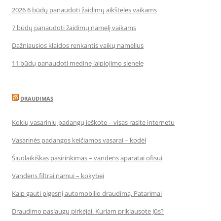
2026 6 būdų panaudoti žaidimų aikšteles vaikams
7 būdų panaudoti žaidimų namelį vaikams
Dažniausios klaidos renkantis vaikų namelius
11 būdų panaudoti medinę laipiojimo sienelę
DRAUDIMAS
Kokių vasarinių padangų ieškote – visas rasite internetu
Vasarinės padangos keičiamos vasarai – kodėl
Šiuolaikiškas pasirinkimas – vandens aparatai ofisui
Vandens filtrai namui – kokybei
Kaip gauti pigesnį automobilio draudimą. Patarimai
Draudimo paslaugų pirkėjai. Kuriam priklausote Jūs?