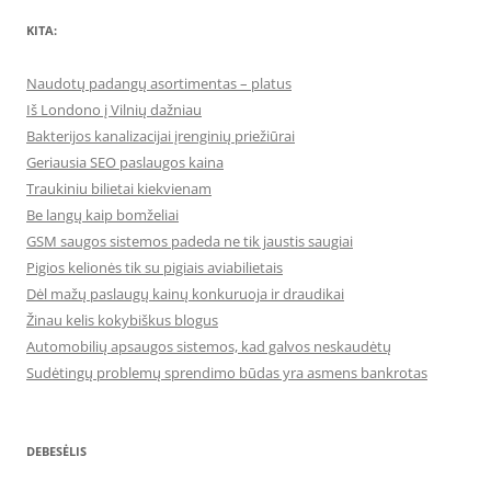
KITA:
Naudotų padangų asortimentas – platus
Iš Londono į Vilnių dažniau
Bakterijos kanalizacijai įrenginių priežiūrai
Geriausia SEO paslaugos kaina
Traukiniu bilietai kiekvienam
Be langų kaip bomželiai
GSM saugos sistemos padeda ne tik jaustis saugiai
Pigios kelionės tik su pigiais aviabilietais
Dėl mažų paslaugų kainų konkuruoja ir draudikai
Žinau kelis kokybiškus blogus
Automobilių apsaugos sistemos, kad galvos neskaudėtų
Sudėtingų problemų sprendimo būdas yra asmens bankrotas
DEBESĖLIS