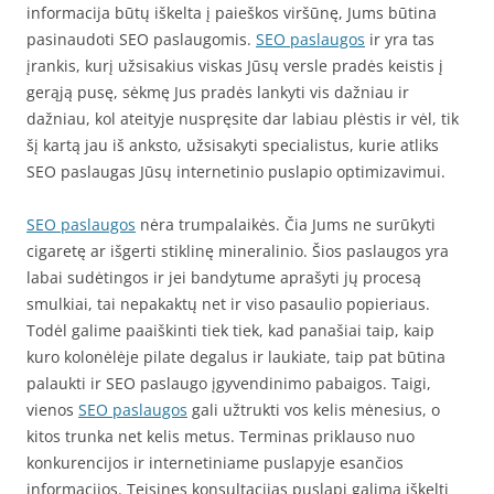
informacija būtų iškelta į paieškos viršūnę, Jums būtina
pasinaudoti SEO paslaugomis.
SEO paslaugos
ir yra tas
įrankis, kurį užsisakius viskas Jūsų versle pradės keistis į
gerąją pusę, sėkmę Jus pradės lankyti vis dažniau ir
dažniau, kol ateityje nuspręsite dar labiau plėstis ir vėl, tik
šį kartą jau iš anksto, užsisakyti specialistus, kurie atliks
SEO paslaugas Jūsų internetinio puslapio optimizavimui.
SEO paslaugos
nėra trumpalaikės. Čia Jums ne surūkyti
cigaretę ar išgerti stiklinę mineralinio. Šios paslaugos yra
labai sudėtingos ir jei bandytume aprašyti jų procesą
smulkiai, tai nepakaktų net ir viso pasaulio popieriaus.
Todėl galime paaiškinti tiek tiek, kad panašiai taip, kaip
kuro kolonėlėje pilate degalus ir laukiate, taip pat būtina
palaukti ir SEO paslaugo įgyvendinimo pabaigos. Taigi,
vienos
SEO paslaugos
gali užtrukti vos kelis mėnesius, o
kitos trunka net kelis metus. Terminas priklauso nuo
konkurencijos ir internetiniame puslapyje esančios
informacijos. Teisines konsultacijas puslapį galima iškelti