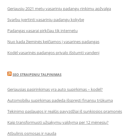
Geriausių 2021 metų vasarinių padangų rinkimų apžvalga
Svarbu įvertinti vasarinių padangų kokybę
Padangas vasarai pirkčiau tik internetu
Nuo kada žieminės keičiamos į vasarines padangas
Kodėl vasarinės padangos privalo išstumti vandenį
SEO STRAIPSNIU TALPINIMAS
Geriausias pasirinkimas yra auto supirkimas – kodėl?
Automobilių supirkimas padeda išspręsti finansų trūkumą
Tekinimo paslaugos ir realūs pavyzdžiai iš sunkiosios pramonės
Kaip transformuoti užsakymų valdymą per 12 mėnesių?
Atbulinis osmosas ir nauda