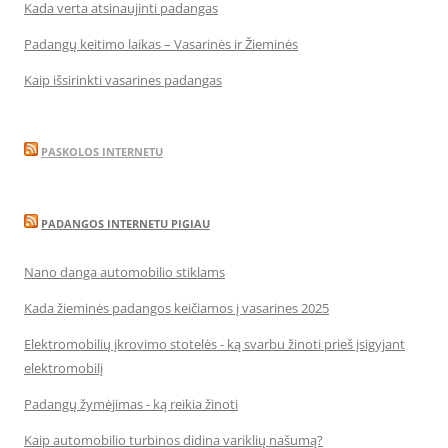
Kada verta atsinaujinti padangas
Padangų keitimo laikas – Vasarinės ir Žieminės
Kaip išsirinkti vasarines padangas
PASKOLOS INTERNETU
PADANGOS INTERNETU PIGIAU
Nano danga automobilio stiklams
Kada žieminės padangos keičiamos į vasarines 2025
Elektromobilių įkrovimo stotelės - ką svarbu žinoti prieš įsigyjant
elektromobilį
Padangų žymėjimas - ką reikia žinoti
Kaip automobilio turbinos didina variklių našumą?