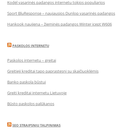
Kodėl vasarinės padangos internetu tokios populiarios
Sport BluResponse – naujausios Dunlop vasarinės padangos
Hankook naujiena – žieminės padangos Winter icept W606
PASKOLOS INTERNETU
Paskolos internetu – greitai
Greitieji kreditai tapo paprastesni su skaičiuoklėmis
Banko paskola būstui
Greiti kreditai internetu Lietuvoje
Būsto paskolos palūkanos
SEO STRAIPSNIU TALPINIMAS