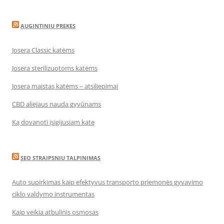
AUGINTINIU PREKES
Josera Classic katėms
Josera sterilizuotoms katėms
Josera maistas katėms – atsiliepimai
CBD aliejaus nauda gyvūnams
Ką dovanoti įsigijusiam katę
SEO STRAIPSNIU TALPINIMAS
Auto supirkimas kaip efektyvus transporto priemonės gyvavimo
ciklo valdymo instrumentas
Kaip veikia atbulinis osmosas