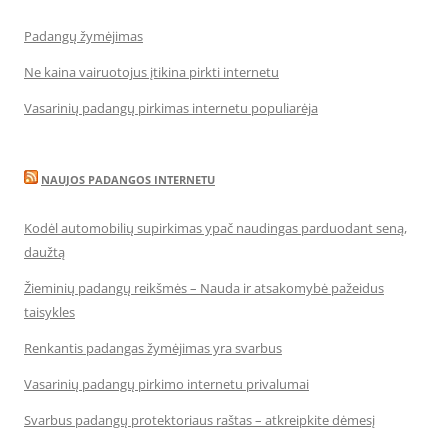
Padangų žymėjimas
Ne kaina vairuotojus įtikina pirkti internetu
Vasarinių padangų pirkimas internetu populiarėja
NAUJOS PADANGOS INTERNETU
Kodėl automobilių supirkimas ypač naudingas parduodant seną,
daužtą
Žieminių padangų reikšmės – Nauda ir atsakomybė pažeidus
taisykles
Renkantis padangas žymėjimas yra svarbus
Vasarinių padangų pirkimo internetu privalumai
Svarbus padangų protektoriaus raštas – atkreipkite dėmesį