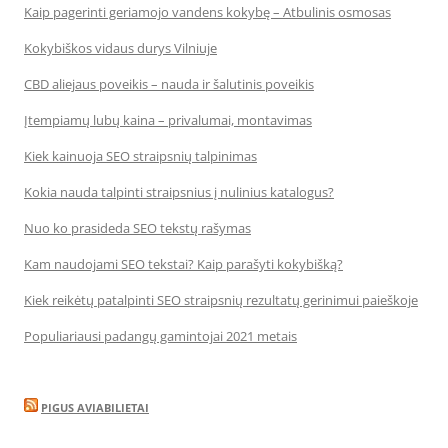
Kaip pagerinti geriamojo vandens kokybę – Atbulinis osmosas
Kokybiškos vidaus durys Vilniuje
CBD aliejaus poveikis – nauda ir šalutinis poveikis
Įtempiamų lubų kaina – privalumai, montavimas
Kiek kainuoja SEO straipsnių talpinimas
Kokia nauda talpinti straipsnius į nulinius katalogus?
Nuo ko prasideda SEO tekstų rašymas
Kam naudojami SEO tekstai? Kaip parašyti kokybišką?
Kiek reikėtų patalpinti SEO straipsnių rezultatų gerinimui paieškoje
Populiariausi padangų gamintojai 2021 metais
PIGUS AVIABILIETAI