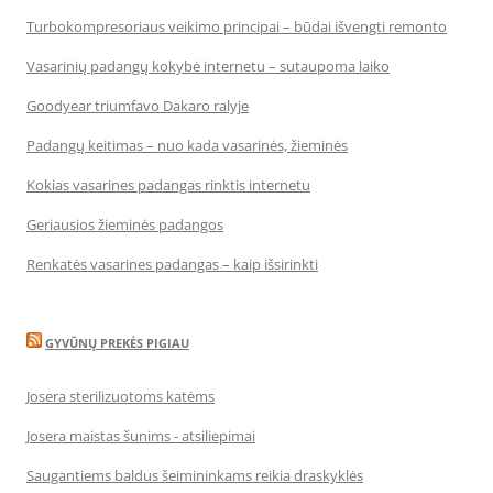
Turbokompresoriaus veikimo principai – būdai išvengti remonto
Vasarinių padangų kokybė internetu – sutaupoma laiko
Goodyear triumfavo Dakaro ralyje
Padangų keitimas – nuo kada vasarinės, žieminės
Kokias vasarines padangas rinktis internetu
Geriausios žieminės padangos
Renkatės vasarines padangas – kaip išsirinkti
GYVŪNŲ PREKĖS PIGIAU
Josera sterilizuotoms katėms
Josera maistas šunims - atsiliepimai
Saugantiems baldus šeimininkams reikia draskyklės