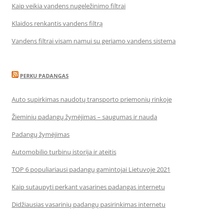
Kaip veikia vandens nugeležinimo filtrai
Klaidos renkantis vandens filtrą
Vandens filtrai visam namui su geriamo vandens sistema
PERKU PADANGAS
Auto supirkimas naudotų transporto priemonių rinkoje
Žieminių padangų žymėjimas – saugumas ir nauda
Padangų žymėjimas
Automobilio turbinų istorija ir ateitis
TOP 6 populiariausi padangų gamintojai Lietuvoje 2021
Kaip sutaupyti perkant vasarines padangas internetu
Didžiausias vasarinių padangų pasirinkimas internetu