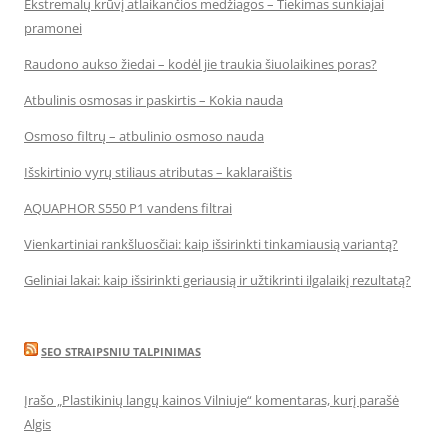
Ekstremalų krūvį atlaikančios medžiagos – Tiekimas sunkiajai
pramonei
Raudono aukso žiedai – kodėl jie traukia šiuolaikines poras?
Atbulinis osmosas ir paskirtis – Kokia nauda
Osmoso filtrų – atbulinio osmoso nauda
Išskirtinio vyrų stiliaus atributas – kaklaraištis
AQUAPHOR S550 P1 vandens filtrai
Vienkartiniai rankšluosčiai: kaip išsirinkti tinkamiausią variantą?
Geliniai lakai: kaip išsirinkti geriausią ir užtikrinti ilgalaikį rezultatą?
SEO STRAIPSNIU TALPINIMAS
Įrašo „Plastikinių langų kainos Vilniuje“ komentaras, kurį parašė
Algis