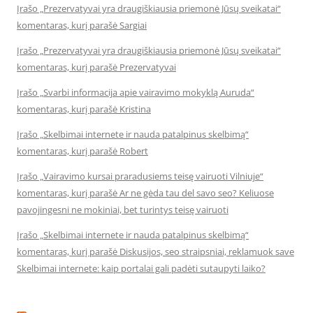
Įrašo „Prezervatyvai yra draugiškiausia priemonė Jūsų sveikatai“
komentaras, kurį parašė Sargiai
Įrašo „Prezervatyvai yra draugiškiausia priemonė Jūsų sveikatai“
komentaras, kurį parašė Prezervatyvai
Įrašo „Svarbi informacija apie vairavimo mokyklą Auruda“
komentaras, kurį parašė Kristina
Įrašo „Skelbimai internete ir nauda patalpinus skelbimą“
komentaras, kurį parašė Robert
Įrašo „Vairavimo kursai praradusiems teisę vairuoti Vilniuje“
komentaras, kurį parašė Ar ne gėda tau del savo seo? Keliuose
pavojingesni ne mokiniai, bet turintys teisę vairuoti
Įrašo „Skelbimai internete ir nauda patalpinus skelbimą“
komentaras, kurį parašė Diskusijos, seo straipsniai, reklamuok save
Skelbimai internete: kaip portalai gali padėti sutaupyti laiko?