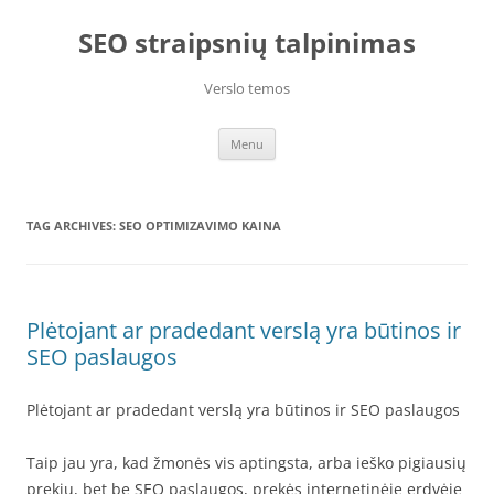
Skip
to
SEO straipsnių talpinimas
content
Verslo temos
Menu
TAG ARCHIVES:
SEO OPTIMIZAVIMO KAINA
Plėtojant ar pradedant verslą yra būtinos ir
SEO paslaugos
Plėtojant ar pradedant verslą yra būtinos ir SEO paslaugos
Taip jau yra, kad žmonės vis aptingsta, arba ieško pigiausių
prekių, bet be SEO paslaugos, prekės internetinėje erdvėje