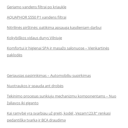
Geriamo vandens filtrai po kriaukle
AQUAPHOR S550 P1 vandens filtrai
Nitrilinės pirštinės: patikima apsauga kasdieniam darbui
Kokybiškos vidaus durys Vilniuje
Komfortui ir higienai SPA ir masažo salonuose – Vienkartinės
paklodės
Geriausias pasirinkimas – Automobilių supirkimas
Nuotraukos ir spauda ant drobės
Tekinimo procesas sunkiųjų mechanizmų komponentams – Nuo
žaliavos iki giganto
Kai ramybė yra svarbiau už greitį, kodėl „Vezam123.lt“ renkasi
pedantišką tvarką ir BCA draudimą