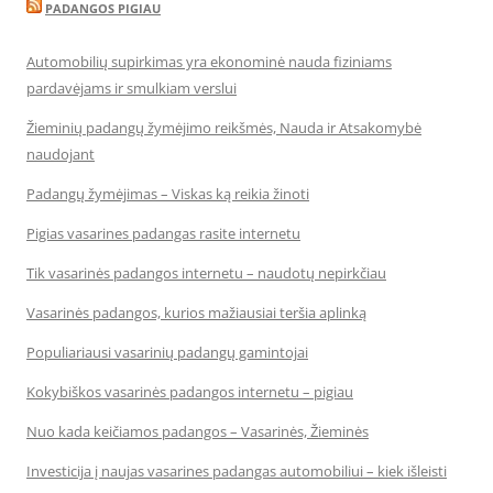
PADANGOS PIGIAU
Automobilių supirkimas yra ekonominė nauda fiziniams
pardavėjams ir smulkiam verslui
Žieminių padangų žymėjimo reikšmės, Nauda ir Atsakomybė
naudojant
Padangų žymėjimas – Viskas ką reikia žinoti
Pigias vasarines padangas rasite internetu
Tik vasarinės padangos internetu – naudotų nepirkčiau
Vasarinės padangos, kurios mažiausiai teršia aplinką
Populiariausi vasarinių padangų gamintojai
Kokybiškos vasarinės padangos internetu – pigiau
Nuo kada keičiamos padangos – Vasarinės, Žieminės
Investicija į naujas vasarines padangas automobiliui – kiek išleisti