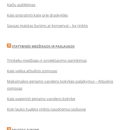
Kačių auklėjimas
Kaip pripratinti katę prie draskyklės
Sausas maistas šunims ar konservai – ką rinktis
STATYBINĖS MEDŽIAGOS IR PASLAUGOS
Trinkelių medžiagų ir projektavimo parinkimas
Kaip veikia atbulinis osmosas
Maksimalios geriamo vandens kokybės palaikymui – Atbulinis
osmosas
Kaip pagerinti geriamo vandens kokybę
Kokį lauko tualetą rinktis naudojimui soduose
MAISTAS SUNIMS