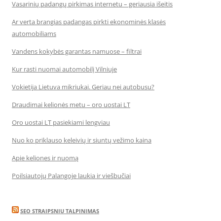
Vasarinių padangų pirkimas internetu – geriausia išeitis
Ar verta brangias padangas pirkti ekonominės klasės
automobiliams
Vandens kokybės garantas namuose – filtrai
Kur rasti nuomai automobilį Vilniuje
Vokietija Lietuva mikriukai. Geriau nei autobusu?
Draudimai kelionės metu – oro uostai LT
Oro uostai LT pasiekiami lengviau
Nuo ko priklauso keleivių ir siuntų vežimo kaina
Apie keliones ir nuomą
Poilsiautojų Palangoje laukia ir viešbučiai
SEO STRAIPSNIU TALPINIMAS