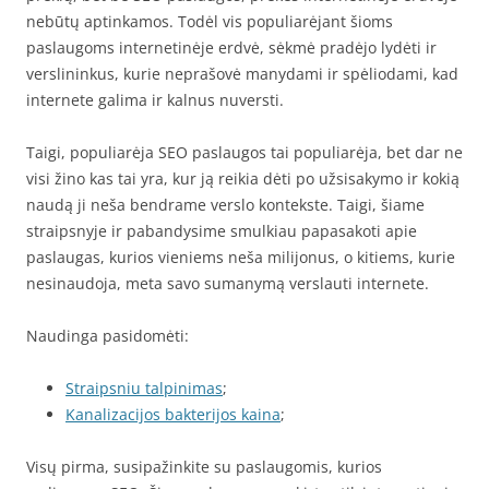
nebūtų aptinkamos. Todėl vis populiarėjant šioms
paslaugoms internetinėje erdvė, sėkmė pradėjo lydėti ir
verslininkus, kurie neprašovė manydami ir spėliodami, kad
internete galima ir kalnus nuversti.
Taigi, populiarėja SEO paslaugos tai populiarėja, bet dar ne
visi žino kas tai yra, kur ją reikia dėti po užsisakymo ir kokią
naudą ji neša bendrame verslo kontekste. Taigi, šiame
straipsnyje ir pabandysime smulkiau papasakoti apie
paslaugas, kurios vieniems neša milijonus, o kitiems, kurie
nesinaudoja, meta savo sumanymą verslauti internete.
Naudinga pasidomėti:
Straipsniu talpinimas
;
Kanalizacijos bakterijos kaina
;
Visų pirma, susipažinkite su paslaugomis, kurios