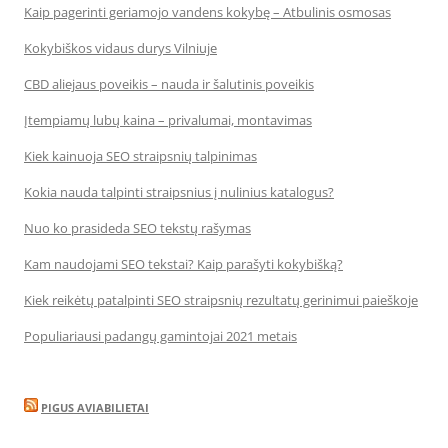
Kaip pagerinti geriamojo vandens kokybę – Atbulinis osmosas
Kokybiškos vidaus durys Vilniuje
CBD aliejaus poveikis – nauda ir šalutinis poveikis
Įtempiamų lubų kaina – privalumai, montavimas
Kiek kainuoja SEO straipsnių talpinimas
Kokia nauda talpinti straipsnius į nulinius katalogus?
Nuo ko prasideda SEO tekstų rašymas
Kam naudojami SEO tekstai? Kaip parašyti kokybišką?
Kiek reikėtų patalpinti SEO straipsnių rezultatų gerinimui paieškoje
Populiariausi padangų gamintojai 2021 metais
PIGUS AVIABILIETAI