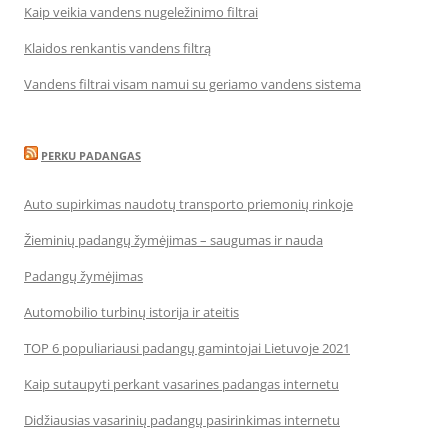
Kaip veikia vandens nugeležinimo filtrai
Klaidos renkantis vandens filtrą
Vandens filtrai visam namui su geriamo vandens sistema
PERKU PADANGAS
Auto supirkimas naudotų transporto priemonių rinkoje
Žieminių padangų žymėjimas – saugumas ir nauda
Padangų žymėjimas
Automobilio turbinų istorija ir ateitis
TOP 6 populiariausi padangų gamintojai Lietuvoje 2021
Kaip sutaupyti perkant vasarines padangas internetu
Didžiausias vasarinių padangų pasirinkimas internetu