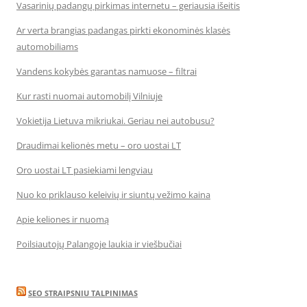
Vasarinių padangų pirkimas internetu – geriausia išeitis
Ar verta brangias padangas pirkti ekonominės klasės
automobiliams
Vandens kokybės garantas namuose – filtrai
Kur rasti nuomai automobilį Vilniuje
Vokietija Lietuva mikriukai. Geriau nei autobusu?
Draudimai kelionės metu – oro uostai LT
Oro uostai LT pasiekiami lengviau
Nuo ko priklauso keleivių ir siuntų vežimo kaina
Apie keliones ir nuomą
Poilsiautojų Palangoje laukia ir viešbučiai
SEO STRAIPSNIU TALPINIMAS