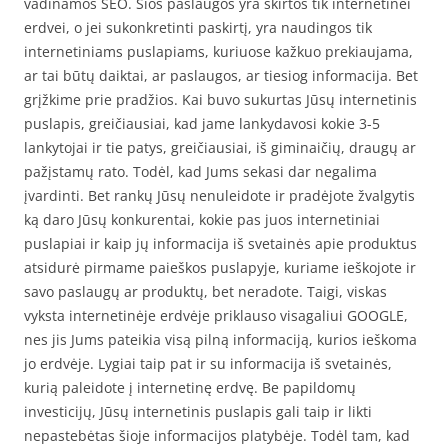
vadinamos SEO. Šios paslaugos yra skirtos tik internetinei
erdvei, o jei sukonkretinti paskirtį, yra naudingos tik
internetiniams puslapiams, kuriuose kažkuo prekiaujama,
ar tai būtų daiktai, ar paslaugos, ar tiesiog informacija. Bet
grįžkime prie pradžios. Kai buvo sukurtas Jūsų internetinis
puslapis, greičiausiai, kad jame lankydavosi kokie 3-5
lankytojai ir tie patys, greičiausiai, iš giminaičių, draugų ar
pažįstamų rato. Todėl, kad Jums sekasi dar negalima
įvardinti. Bet rankų Jūsų nenuleidote ir pradėjote žvalgytis
ką daro Jūsų konkurentai, kokie pas juos internetiniai
puslapiai ir kaip jų informacija iš svetainės apie produktus
atsidurė pirmame paieškos puslapyje, kuriame ieškojote ir
savo paslaugų ar produktų, bet neradote. Taigi, viskas
vyksta internetinėje erdvėje priklauso visagaliui GOOGLE,
nes jis Jums pateikia visą pilną informaciją, kurios ieškoma
jo erdvėje. Lygiai taip pat ir su informacija iš svetainės,
kurią paleidote į internetinę erdvę. Be papildomų
investicijų, Jūsų internetinis puslapis gali taip ir likti
nepastebėtas šioje informacijos platybėje. Todėl tam, kad