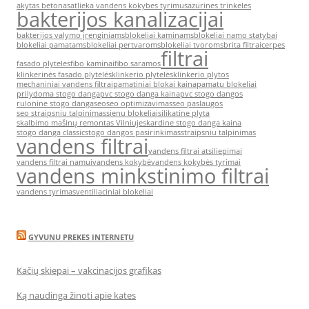
akytas betonas
atlieka vandens kokybes tyrimus
azurines trinkeles
bakterijos kanalizacijai
bakterijos valymo įrenginiams
blokeliai kaminams
blokeliai namo statybai
blokeliai pamatams
blokeliai pertvaroms
blokeliai tvoroms
brita filtrai
cerpes
filtrai
fasado plyteles
fibo kaminai
fibo saramos
klinkerinės fasado plytelės
klinkerio plytelės
klinkerio plytos
mechaniniai vandens filtrai
pamatiniai blokai kaina
pamatu blokeliai
prilydoma stogo danga
pvc stogo danga kaina
pvc stogo dangos
rulonine stogo danga
seo
seo optimizavimas
seo paslaugos
seo straipsniu talpinimas
sienu blokeliai
silikatine plyta
skalbimo mašinų remontas Vilniuje
skardine stogo danga kaina
stogo danga classic
stogo dangos pasirinkimas
straipsniu talpinimas
vandens filtrai
vandens filtrai atsiliepimai
vandens filtrai namui
vandens kokybė
vandens kokybės tyrimai
vandens minkstinimo filtrai
vandens tyrimas
ventiliaciniai blokeliai
GYVUNU PREKES INTERNETU
Kačių skiepai – vakcinacijos grafikas
Ką naudinga žinoti apie kates