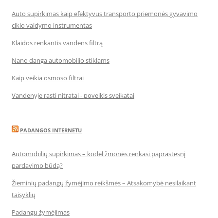
Auto supirkimas kaip efektyvus transporto priemonės gyvavimo
ciklo valdymo instrumentas
Klaidos renkantis vandens filtrą
Nano danga automobilio stiklams
Kaip veikia osmoso filtrai
Vandenyje rasti nitratai - poveikis sveikatai
PADANGOS INTERNETU
Automobilių supirkimas – kodėl žmonės renkasi paprastesnį
pardavimo būdą?
Žieminių padangų žymėjimo reikšmės – Atsakomybė nesilaikant
taisyklių
Padangų žymėjimas