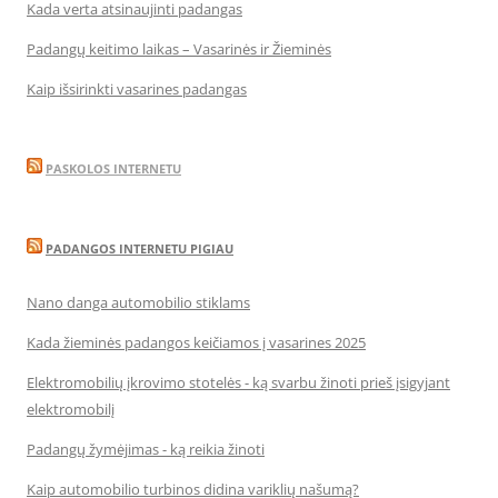
Kada verta atsinaujinti padangas
Padangų keitimo laikas – Vasarinės ir Žieminės
Kaip išsirinkti vasarines padangas
PASKOLOS INTERNETU
PADANGOS INTERNETU PIGIAU
Nano danga automobilio stiklams
Kada žieminės padangos keičiamos į vasarines 2025
Elektromobilių įkrovimo stotelės - ką svarbu žinoti prieš įsigyjant
elektromobilį
Padangų žymėjimas - ką reikia žinoti
Kaip automobilio turbinos didina variklių našumą?