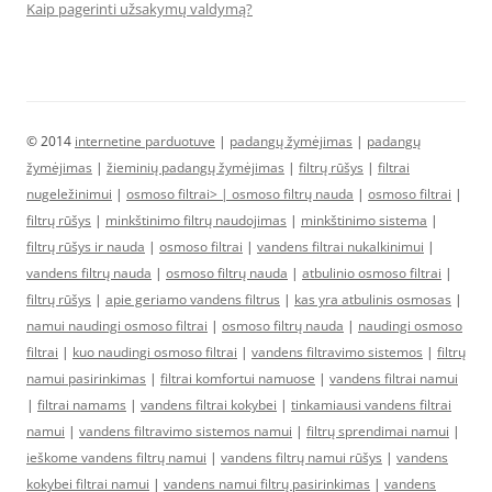
Kaip pagerinti užsakymų valdymą?
© 2014
internetine parduotuve
|
padangų žymėjimas
|
padangų
žymėjimas
|
žieminių padangų žymėjimas
|
filtrų rūšys
|
filtrai
nugeležinimui
|
osmoso filtrai> |
osmoso filtrų nauda
|
osmoso filtrai
|
filtrų rūšys
|
minkštinimo filtrų naudojimas
|
minkštinimo sistema
|
filtrų rūšys ir nauda
|
osmoso filtrai
|
vandens filtrai nukalkinimui
|
vandens filtrų nauda
|
osmoso filtrų nauda
|
atbulinio osmoso filtrai
|
filtrų rūšys
|
apie geriamo vandens filtrus
|
kas yra atbulinis osmosas
|
namui naudingi osmoso filtrai
|
osmoso filtrų nauda
|
naudingi osmoso
filtrai
|
kuo naudingi osmoso filtrai
|
vandens filtravimo sistemos
|
filtrų
namui pasirinkimas
|
filtrai komfortui namuose
|
vandens filtrai namui
|
filtrai namams
|
vandens filtrai kokybei
|
tinkamiausi vandens filtrai
namui
|
vandens filtravimo sistemos namui
|
filtrų sprendimai namui
|
ieškome vandens filtrų namui
|
vandens filtrų namui rūšys
|
vandens
kokybei filtrai namui
|
vandens namui filtrų pasirinkimas
|
vandens