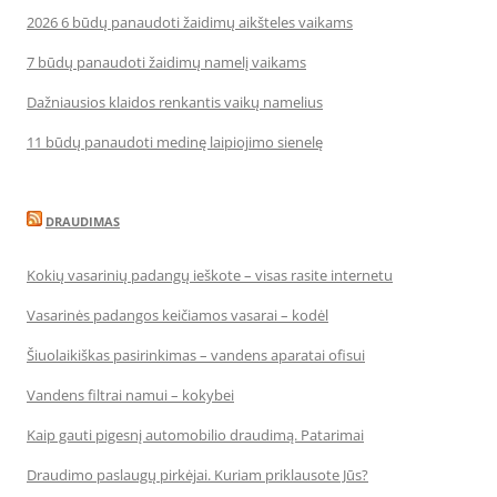
2026 6 būdų panaudoti žaidimų aikšteles vaikams
7 būdų panaudoti žaidimų namelį vaikams
Dažniausios klaidos renkantis vaikų namelius
11 būdų panaudoti medinę laipiojimo sienelę
DRAUDIMAS
Kokių vasarinių padangų ieškote – visas rasite internetu
Vasarinės padangos keičiamos vasarai – kodėl
Šiuolaikiškas pasirinkimas – vandens aparatai ofisui
Vandens filtrai namui – kokybei
Kaip gauti pigesnį automobilio draudimą. Patarimai
Draudimo paslaugų pirkėjai. Kuriam priklausote Jūs?