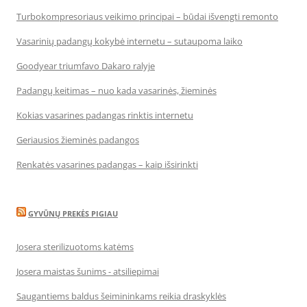
Turbokompresoriaus veikimo principai – būdai išvengti remonto
Vasarinių padangų kokybė internetu – sutaupoma laiko
Goodyear triumfavo Dakaro ralyje
Padangų keitimas – nuo kada vasarinės, žieminės
Kokias vasarines padangas rinktis internetu
Geriausios žieminės padangos
Renkatės vasarines padangas – kaip išsirinkti
GYVŪNŲ PREKĖS PIGIAU
Josera sterilizuotoms katėms
Josera maistas šunims - atsiliepimai
Saugantiems baldus šeimininkams reikia draskyklės