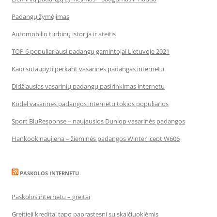
Padangų žymėjimas
Automobilio turbinų istorija ir ateitis
TOP 6 populiariausi padangų gamintojai Lietuvoje 2021
Kaip sutaupyti perkant vasarines padangas internetu
Didžiausias vasarinių padangų pasirinkimas internetu
Kodėl vasarinės padangos internetu tokios populiarios
Sport BluResponse – naujausios Dunlop vasarinės padangos
Hankook naujiena – žieminės padangos Winter icept W606
PASKOLOS INTERNETU
Paskolos internetu – greitai
Greitieji kreditai tapo paprastesni su skaičiuoklėmis