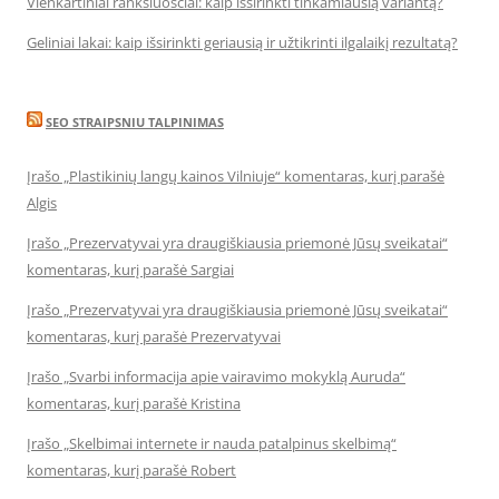
Vienkartiniai rankšluosčiai: kaip išsirinkti tinkamiausią variantą?
Geliniai lakai: kaip išsirinkti geriausią ir užtikrinti ilgalaikį rezultatą?
SEO STRAIPSNIU TALPINIMAS
Įrašo „Plastikinių langų kainos Vilniuje“ komentaras, kurį parašė
Algis
Įrašo „Prezervatyvai yra draugiškiausia priemonė Jūsų sveikatai“
komentaras, kurį parašė Sargiai
Įrašo „Prezervatyvai yra draugiškiausia priemonė Jūsų sveikatai“
komentaras, kurį parašė Prezervatyvai
Įrašo „Svarbi informacija apie vairavimo mokyklą Auruda“
komentaras, kurį parašė Kristina
Įrašo „Skelbimai internete ir nauda patalpinus skelbimą“
komentaras, kurį parašė Robert