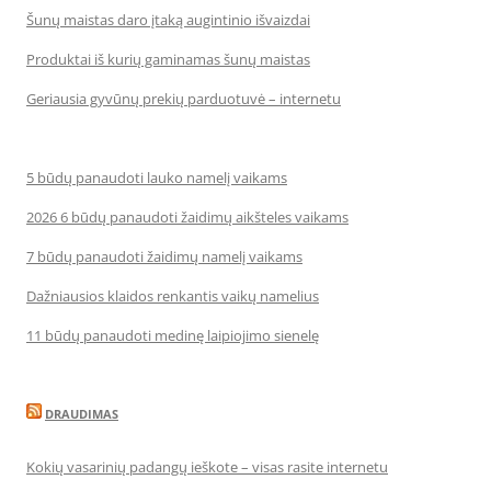
Šunų maistas daro įtaką augintinio išvaizdai
Produktai iš kurių gaminamas šunų maistas
Geriausia gyvūnų prekių parduotuvė – internetu
5 būdų panaudoti lauko namelį vaikams
2026 6 būdų panaudoti žaidimų aikšteles vaikams
7 būdų panaudoti žaidimų namelį vaikams
Dažniausios klaidos renkantis vaikų namelius
11 būdų panaudoti medinę laipiojimo sienelę
DRAUDIMAS
Kokių vasarinių padangų ieškote – visas rasite internetu