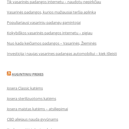
Tik vasarinės padangos internetu – naudotų nepirkčiau
Vasarinės padangos, kurios mažiausiai teršia aplinką
Populiariausi vasarinių padangų gamintojai
Kokybiškos vasarinės padangos internetu – pigiau
Nuo kada keičiamos padangos – Vasarinės, Žieminės
Investicija į naujas vasarines padangas automobiliui – kiek išleisti
AUGINTINIU PREKES
Josera Classic katėms
Josera sterilizuotoms katėms
Josera maistas katėms – atsiliepimai
CBD aliejaus nauda gyvūnams