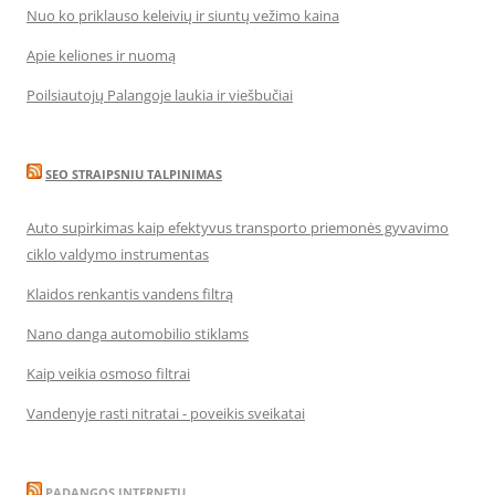
Nuo ko priklauso keleivių ir siuntų vežimo kaina
Apie keliones ir nuomą
Poilsiautojų Palangoje laukia ir viešbučiai
SEO STRAIPSNIU TALPINIMAS
Auto supirkimas kaip efektyvus transporto priemonės gyvavimo
ciklo valdymo instrumentas
Klaidos renkantis vandens filtrą
Nano danga automobilio stiklams
Kaip veikia osmoso filtrai
Vandenyje rasti nitratai - poveikis sveikatai
PADANGOS INTERNETU