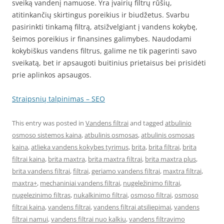
sveiką vandenį namuose. Yra įvairių filtrų rūšių,
atitinkančių skirtingus poreikius ir biudžetus. Svarbu
pasirinkti tinkamą filtrą, atsižvelgiant į vandens kokybę,
šeimos poreikius ir finansines galimybes. Naudodami
kokybiškus vandens filtrus, galime ne tik pagerinti savo
sveikatą, bet ir apsaugoti buitinius prietaisus bei prisidėti
prie aplinkos apsaugos.
Straipsnių talpinimas – SEO
This entry was posted in
Vandens filtrai
and tagged
atbulinio
osmoso sistemos kaina
,
atbulinis osmosas
,
atbulinis osmosas
kaina
,
atlieka vandens kokybes tyrimus
,
brita
,
brita filtrai
,
brita
filtrai kaina
,
brita maxtra
,
brita maxtra filtrai
,
brita maxtra plus
,
brita vandens filtrai
,
filtrai
,
geriamo vandens filtrai
,
maxtra filtrai
,
maxtra+
,
mechaniniai vandens filtrai
,
nugeležinimo filtrai
,
nugelezinimo filtras
,
nukalkinimo filtrai
,
osmoso filtrai
,
osmoso
filtrai kaina
,
vandens filtrai
,
vandens filtrai atsiliepimai
,
vandens
filtrai namui
,
vandens filtrai nuo kalkiu
,
vandens filtravimo