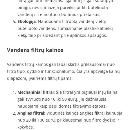
filtrą gali būti nemažas, ilgainiui jis gali sutaupyti
pinigų, nes sumažėja poreikis pirkti buteliuotą
vandenį ir remontuoti buitinius prietaisus.
Ekologija
: Naudodami filtruotą vandenį vietoj
buteliuoto vandens, sumažiname plastiko atliekų
kiekį, taip prisidedant prie aplinkos apsaugos.
Vandens filtrų kainos
Vandens filtrų kainos gali labai skirtis priklausomai nuo
filtro tipo, dydžio ir funkcionalumo. Čia yra apžvalga kainų
diapazonų įvairiems filtrų tipams:
Mechaniniai filtrai
: Šie filtrai yra pigiausi ir jų kaina
gali svyruoti nuo 10 iki 50 eurų. Jie dažniausiai
naudojami kaip papildomas filtravimo etapas.
Anglies filtrai
: Vidutinės kainos anglies filtrai kainuoja
nuo 20 iki 100 eurų, priklausomai nuo filtro dydžio ir
kokybės.