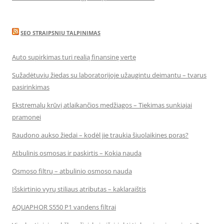
SEO STRAIPSNIU TALPINIMAS
Auto supirkimas turi realią finansinę vertę
Sužadėtuvių žiedas su laboratorijoje užaugintu deimantu – tvarus
pasirinkimas
Ekstremalų krūvį atlaikančios medžiagos – Tiekimas sunkiajai
pramonei
Raudono aukso žiedai – kodėl jie traukia šiuolaikines poras?
Atbulinis osmosas ir paskirtis – Kokia nauda
Osmoso filtrų – atbulinio osmoso nauda
Išskirtinio vyrų stiliaus atributas – kaklaraištis
AQUAPHOR S550 P1 vandens filtrai