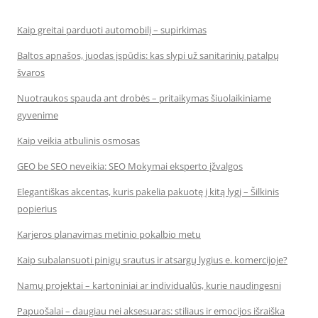
Kaip greitai parduoti automobilį – supirkimas
Baltos apnašos, juodas įspūdis: kas slypi už sanitarinių patalpų
švaros
Nuotraukos spauda ant drobės – pritaikymas šiuolaikiniame
gyvenime
Kaip veikia atbulinis osmosas
GEO be SEO neveikia: SEO Mokymai eksperto įžvalgos
Elegantiškas akcentas, kuris pakelia pakuotę į kitą lygį – Šilkinis
popierius
Karjeros planavimas metinio pokalbio metu
Kaip subalansuoti pinigų srautus ir atsargų lygius e. komercijoje?
Namų projektai – kartoniniai ar individualūs, kurie naudingesni
Papuošalai – daugiau nei aksesuaras: stiliaus ir emocijos išraiška