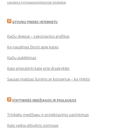
vandens tyrimas
ventiliaciniai blokeliai
GYVUNU PREKES INTERNETU
Kačių skiepai – vakcinacijos grafikas
Ką naudinga žinoti apie kates
Kačių auklėjimas
Kaip pripratinti katę prie draskyklės
Sausas maistas šunims ar konservai – ką rinktis
STATYBINĖS MEDŽIAGOS IR PASLAUGOS
Trinkelių medžiagų ir projektavimo parinkimas
Kaip veikia atbulinis osmosas