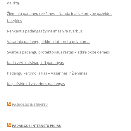
daužtą
Žieminių padangų reikšmės – Nauda ir atsakomybė pažeidus
taisykles
Renkantis padangas žymėjimas yra svarbus
Vasarinių padangų pirkimo internetu privalumai
Svarbus padangų protektoriaus raštas – atkreipkite dėmesį
Kada verta atsinaujinti padangas
Padangų keitimo laikas – Vasarinės ir Žieminės
Kaip išsirinkti vasarines padangas
PASKOLOS INTERNETU
PADANGOS INTERNETU PIGIAU