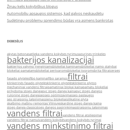
Žinau kelis kokybiškus blogus
Automobilių apsaugos sistemos, kad galvos neskaudėtų
Sudėtingų problemų sprendimo būdas yra asmens bankrotas
DEBESĖLIS
akytas betonas
atlieka vandens kokybes tyrimus
azurines trinkeles
bakterijos kanalizacijai
bakterijos valymo įrenginiams
blokeliai kaminams
blokeliai namo statybai
blokeliai pamatams
blokeliai pertvaroms
blokeliai tvoroms
brita filtrai
cerpes
filtrai
fasado plyteles
fibo kaminai
fibo saramos
klinkerinės fasado plytelės
klinkerio plytelės
klinkerio plytos
mechaniniai vandens filtrai
pamatiniai blokai kaina
pamatu blokeliai
prilydoma stogo danga
pvc stogo danga kaina
pvc stogo dangos
rulonine stogo danga
seo
seo optimizavimas
seo paslaugos
seo straipsniu talpinimas
sienu blokeliai
silikatine plyta
skalbimo mašinų remontas Vilniuje
skardine stogo danga kaina
stogo danga classic
stogo dangos pasirinkimas
straipsniu talpinimas
vandens filtrai
vandens filtrai atsiliepimai
vandens filtrai namui
vandens kokybė
vandens kokybės tyrimai
vandens minkstinimo filtrai