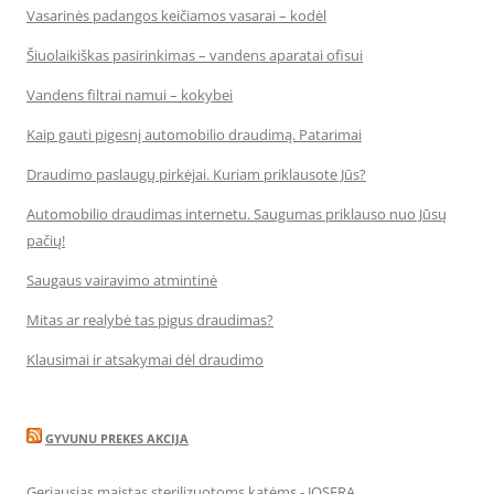
Vasarinės padangos keičiamos vasarai – kodėl
Šiuolaikiškas pasirinkimas – vandens aparatai ofisui
Vandens filtrai namui – kokybei
Kaip gauti pigesnį automobilio draudimą. Patarimai
Draudimo paslaugų pirkėjai. Kuriam priklausote Jūs?
Automobilio draudimas internetu. Saugumas priklauso nuo Jūsų
pačių!
Saugaus vairavimo atmintinė
Mitas ar realybė tas pigus draudimas?
Klausimai ir atsakymai dėl draudimo
GYVUNU PREKES AKCIJA
Geriausias maistas sterilizuotoms katėms - JOSERA