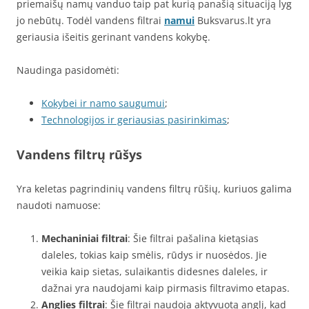
priemaišų namų vanduo taip pat kurią panašią situaciją lyg
jo nebūtų. Todėl vandens filtrai
namui
Buksvarus.lt yra
geriausia išeitis gerinant vandens kokybę.
Naudinga pasidomėti:
Kokybei ir namo saugumui
;
Technologijos ir geriausias pasirinkimas
;
Vandens filtrų rūšys
Yra keletas pagrindinių vandens filtrų rūšių, kuriuos galima
naudoti namuose:
Mechaniniai filtrai
: Šie filtrai pašalina kietąsias
daleles, tokias kaip smėlis, rūdys ir nuosėdos. Jie
veikia kaip sietas, sulaikantis didesnes daleles, ir
dažnai yra naudojami kaip pirmasis filtravimo etapas.
Anglies filtrai
: Šie filtrai naudoja aktyvuotą anglį, kad