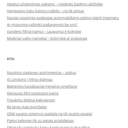
Idealus užsiėmimas vaikams – medinės žaidimų aikštelės
Įtempiamų lubų kainos rodiklis – ne tik plotas
Naujas vasarines padangas automobiliams galima įsigyti internetu
Ar įmanoma važinėti padangomis be oro?
Vandens filtrai namui – saugumui ir kokybei
Mediniai vaikų nameliai – būtinybė ar prabanga
KITA:
Naudotų padangų asortimentas – platus
Iš Londono į Vilnių dažniau
Bakterijos kanalizacijai įrenginių priežiūrai
Geriausia SEO paslaugos kaina
Traukiniu bilietai kiekvienam
Be langų kaip bomželiai
GSM saugos sistemos padeda ne tik jaustis saugiai
Pigios kelionės tik su pigiais aviabilietais
Dėl mažų paslaugų kainų konkuruoja ir draudikai