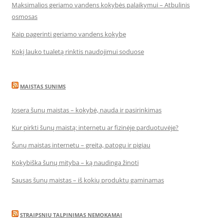
Maksimalios geriamo vandens kokybės palaikymui – Atbulinis
osmosas
Kaip pagerinti geriamo vandens kokybę
Kokį lauko tualetą rinktis naudojimui soduose
MAISTAS SUNIMS
Josera šunų maistas – kokybė, nauda ir pasirinkimas
Kur pirkti šunų maistą: internetu ar fizinėje parduotuvėje?
Šunų maistas internetu – greita, patogu ir pigiau
Kokybiška šunų mityba – ką naudinga žinoti
Sausas šunų maistas – iš kokių produktų gaminamas
STRAIPSNIU TALPINIMAS NEMOKAMAI