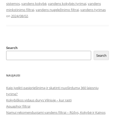
sistemos
,
vandens kokybė
,
vandens kokybės tyrimai
,
vandens
minkstinimo filtrai
,
vandens nugeležinimo filtrai
,
vandens tyrimas
on
2024/08/02
.
Search
Search
NAUJAUSI
Kaip įveikti pasipriešinimą ir skatinti nuoširdumą 360 laipsnių
tyrime?
Kokybiškos vidaus durys Vilniuje – kur rasti
Aquaphor filtrai
Namui rekomenduojami vandens filtrai – Rūšys, Kokybė ir Kainos