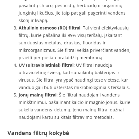
pašalintų chloro, pesticidų, herbicidų ir organinių
junginių likučius. Jie taip pat gali pagerinti vandens
skonį ir kvapą.
Atbulinio osmoso (RO) filtrai
: Tai vieni efektyviausių
filtrų, kurie pašalina iki 99% visų teršalų, įskaitant
sunkiuosius metalus, druskas, fluoridus ir
mikroorganizmus. Šie filtrai veikia priverčiant vandenį
praeiti per pusiau pralaidžią membraną.
UV (ultravioletiniai) filtrai
: UV filtrai naudoja
ultravioletinę šviesą, kad sunaikintų bakterijas ir
virusus. Šie filtrai yra ypač naudingi tose vietose, kur
vanduo gali būti užterštas mikrobiologiniais teršalais.
Jonų mainų filtrai
: Šie filtrai naudojami vandens
minkštinimui, pašalinant kalcio ir magnio jonus, kurie
sukelia vandens kietumą. Jonų mainų filtrai dažnai
naudojami kartu su kitais filtravimo metodais.
Vandens filtrų kokybė