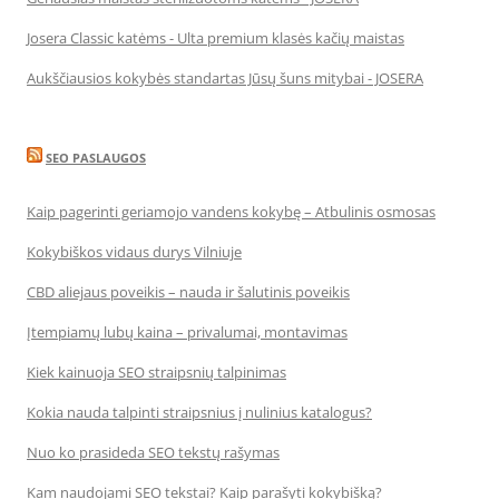
Josera Classic katėms - Ulta premium klasės kačių maistas
Aukščiausios kokybės standartas Jūsų šuns mitybai - JOSERA
SEO PASLAUGOS
Kaip pagerinti geriamojo vandens kokybę – Atbulinis osmosas
Kokybiškos vidaus durys Vilniuje
CBD aliejaus poveikis – nauda ir šalutinis poveikis
Įtempiamų lubų kaina – privalumai, montavimas
Kiek kainuoja SEO straipsnių talpinimas
Kokia nauda talpinti straipsnius į nulinius katalogus?
Nuo ko prasideda SEO tekstų rašymas
Kam naudojami SEO tekstai? Kaip parašyti kokybišką?