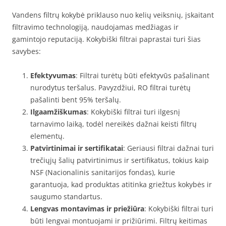
Vandens filtrų kokybė priklauso nuo kelių veiksnių, įskaitant
filtravimo technologiją, naudojamas medžiagas ir
gamintojo reputaciją. Kokybiški filtrai paprastai turi šias
savybes:
Efektyvumas
: Filtrai turėtų būti efektyvūs pašalinant
nurodytus teršalus. Pavyzdžiui, RO filtrai turėtų
pašalinti bent 95% teršalų.
Ilgaamžiškumas
: Kokybiški filtrai turi ilgesnį
tarnavimo laiką, todėl nereikės dažnai keisti filtrų
elementų.
Patvirtinimai ir sertifikatai
: Geriausi filtrai dažnai turi
trečiųjų šalių patvirtinimus ir sertifikatus, tokius kaip
NSF (Nacionalinis sanitarijos fondas), kurie
garantuoja, kad produktas atitinka griežtus kokybės ir
saugumo standartus.
Lengvas montavimas ir priežiūra
: Kokybiški filtrai turi
būti lengvai montuojami ir prižiūrimi. Filtrų keitimas