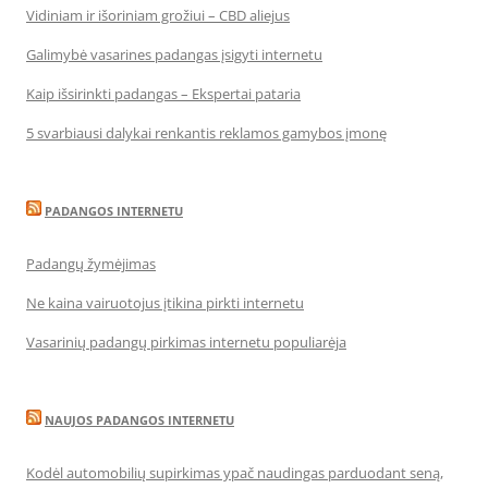
Vidiniam ir išoriniam grožiui – CBD aliejus
Galimybė vasarines padangas įsigyti internetu
Kaip išsirinkti padangas – Ekspertai pataria
5 svarbiausi dalykai renkantis reklamos gamybos įmonę
PADANGOS INTERNETU
Padangų žymėjimas
Ne kaina vairuotojus įtikina pirkti internetu
Vasarinių padangų pirkimas internetu populiarėja
NAUJOS PADANGOS INTERNETU
Kodėl automobilių supirkimas ypač naudingas parduodant seną,