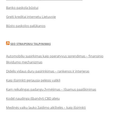
Banko paskola būstui
Greiti kreditai internetu Lietuvoje
Būsto paskolos palūkanos
SEO STRAIPSNIU TALPINIMAS
Automobilių supirkimas kaip operatyvus sprendimas – finansinio
likvidumo mechanizmas
Didelis vidaus durų pasirinkimas – rankenos ir interjeras
Kaip išsirinkti geriausią pelėsio valiklį
Kam reikalingas padangų žymėjimas – Išsamus paaiškinimas
Kodėl naudinga išbandyti CBD aliejų
Medinės vaikų lauko žaidimo aikštelės – kaip išsirinkti