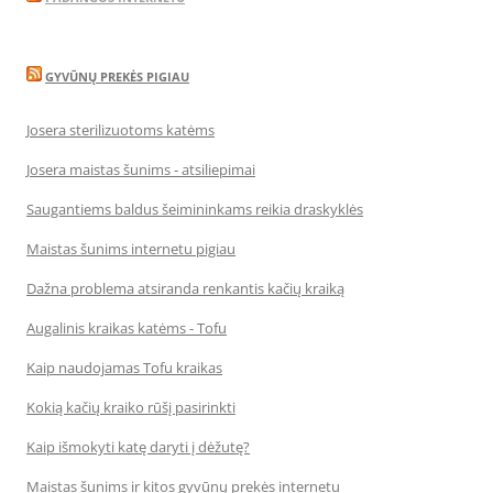
GYVŪNŲ PREKĖS PIGIAU
Josera sterilizuotoms katėms
Josera maistas šunims - atsiliepimai
Saugantiems baldus šeimininkams reikia draskyklės
Maistas šunims internetu pigiau
Dažna problema atsiranda renkantis kačių kraiką
Augalinis kraikas katėms - Tofu
Kaip naudojamas Tofu kraikas
Kokią kačių kraiko rūšį pasirinkti
Kaip išmokyti katę daryti į dėžutę?
Maistas šunims ir kitos gyvūnų prekės internetu