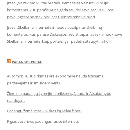
Įrašo „Vairavimo kursai praradusiems teisę vairuoti Vilniuje“
komentaras, kurį parašė Ar ne gėda tau del savo seo? Keliuose
pavojingesni ne mokiniai, bet turintys teisę vairuoti
Įrašo „Skelbimai internete ir nauda patalpinus skelbimą“
komentaras, kurį parašė Diskusijos, seo straipsniai, reklamuok save
Skelbimai internete: kaip portalai gali padėti sutaupyti laiko?
PADANGOS PIGIAU
Automobilių supirkimas yra ekonominė nauda fiziniams
pardavėjams ir smulkiam verslui
Žieminių padangų žymėjimo reikšmės, Nauda ir Atsakomybė
naudojant
Padangų žymėjimas – Viskas ką reikia žinoti
Pigias vasarines padangas rasite internetu