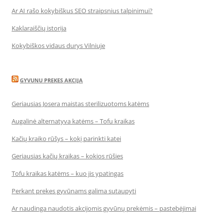
Ar AI rašo kokybiškus SEO straipsnius talpinimui?
Kaklaraiščių istorija
Kokybiškos vidaus durys Vilniuje
GYVUNU PREKES AKCIJA
Geriausias Josera maistas sterilizuotoms katėms
Augalinė alternatyva katėms – Tofu kraikas
Kačių kraiko rūšys – kokį parinkti katei
Geriausias kačių kraikas – kokios rūšies
Tofu kraikas katėms – kuo jis ypatingas
Perkant prekes gyvūnams galima sutaupyti
Ar naudinga naudotis akcijomis gyvūnų prekėmis – pastebėjimai