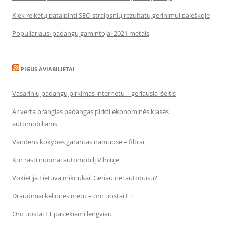
Kiek reikėtų patalpinti SEO straipsnių rezultatų gerinimui paieškoje
Populiariausi padangų gamintojai 2021 metais
PIGUS AVIABILIETAI
Vasarinių padangų pirkimas internetu – geriausia išeitis
Ar verta brangias padangas pirkti ekonominės klasės
automobiliams
Vandens kokybės garantas namuose – filtrai
Kur rasti nuomai automobilį Vilniuje
Vokietija Lietuva mikriukai. Geriau nei autobusu?
Draudimai kelionės metu – oro uostai LT
Oro uostai LT pasiekiami lengviau