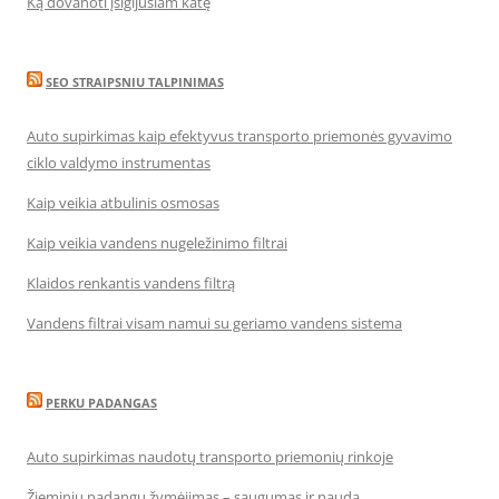
Ką dovanoti įsigijusiam katę
SEO STRAIPSNIU TALPINIMAS
Auto supirkimas kaip efektyvus transporto priemonės gyvavimo
ciklo valdymo instrumentas
Kaip veikia atbulinis osmosas
Kaip veikia vandens nugeležinimo filtrai
Klaidos renkantis vandens filtrą
Vandens filtrai visam namui su geriamo vandens sistema
PERKU PADANGAS
Auto supirkimas naudotų transporto priemonių rinkoje
Žieminių padangų žymėjimas – saugumas ir nauda