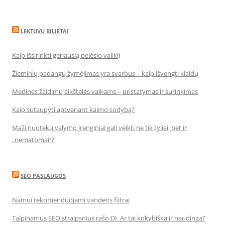
LEKTUVU BILIETAI
Kaip išsirinkti geriausią pelėsio valiklį
Žieminių padangų žymėjimas yra svarbus – kaip išvengti klaidų
Medinės žaidimų aikštelės vaikams – pristatymas ir surinkimas
Kaip sutaupyti aptveriant kaimo sodybą?
Maži nuotekų valymo įrenginiai gali veikti ne tik tyliai, bet ir
„nematomai‘‘?
SEO PASLAUGOS
Namui rekomenduojami vandens filtrai
Talpinamus SEO straipsnius rašo DI: Ar tai kokybiška ir naudinga?