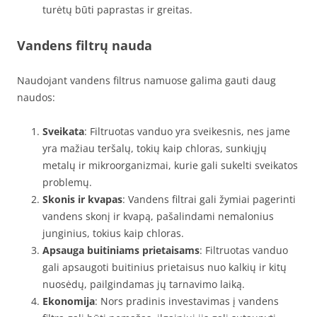
turėtų būti paprastas ir greitas.
Vandens filtrų nauda
Naudojant vandens filtrus namuose galima gauti daug
naudos:
Sveikata
: Filtruotas vanduo yra sveikesnis, nes jame
yra mažiau teršalų, tokių kaip chloras, sunkiųjų
metalų ir mikroorganizmai, kurie gali sukelti sveikatos
problemų.
Skonis ir kvapas
: Vandens filtrai gali žymiai pagerinti
vandens skonį ir kvapą, pašalindami nemalonius
junginius, tokius kaip chloras.
Apsauga buitiniams prietaisams
: Filtruotas vanduo
gali apsaugoti buitinius prietaisus nuo kalkių ir kitų
nuosėdų, pailgindamas jų tarnavimo laiką.
Ekonomija
: Nors pradinis investavimas į vandens