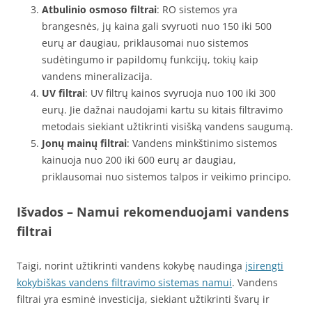
Atbulinio osmoso filtrai
: RO sistemos yra
brangesnės, jų kaina gali svyruoti nuo 150 iki 500
eurų ar daugiau, priklausomai nuo sistemos
sudėtingumo ir papildomų funkcijų, tokių kaip
vandens mineralizacija.
UV filtrai
: UV filtrų kainos svyruoja nuo 100 iki 300
eurų. Jie dažnai naudojami kartu su kitais filtravimo
metodais siekiant užtikrinti visišką vandens saugumą.
Jonų mainų filtrai
: Vandens minkštinimo sistemos
kainuoja nuo 200 iki 600 eurų ar daugiau,
priklausomai nuo sistemos talpos ir veikimo principo.
Išvados – Namui rekomenduojami vandens
filtrai
Taigi, norint užtikrinti vandens kokybę naudinga
įsirengti
kokybiškas vandens filtravimo sistemas namui
. Vandens
filtrai yra esminė investicija, siekiant užtikrinti švarų ir