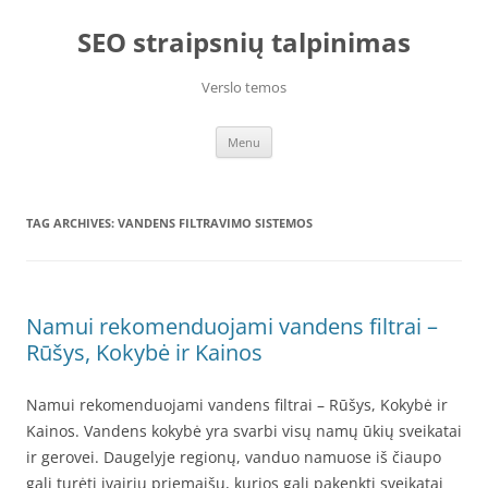
Skip
to
SEO straipsnių talpinimas
content
Verslo temos
Menu
TAG ARCHIVES:
VANDENS FILTRAVIMO SISTEMOS
Namui rekomenduojami vandens filtrai –
Rūšys, Kokybė ir Kainos
Namui rekomenduojami vandens filtrai – Rūšys, Kokybė ir
Kainos. Vandens kokybė yra svarbi visų namų ūkių sveikatai
ir gerovei. Daugelyje regionų, vanduo namuose iš čiaupo
gali turėti įvairių priemaišų, kurios gali pakenkti sveikatai