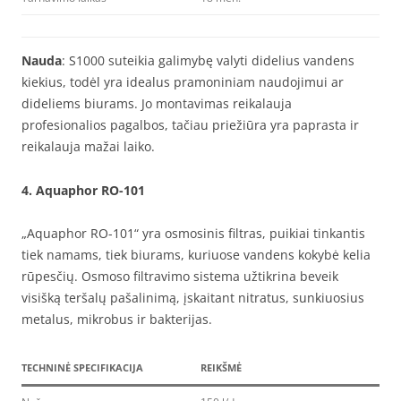
Nauda
: S1000 suteikia galimybę valyti didelius vandens
kiekius, todėl yra idealus pramoniniam naudojimui ar
dideliems biurams. Jo montavimas reikalauja
profesionalios pagalbos, tačiau priežiūra yra paprasta ir
reikalauja mažai laiko.
4.
Aquaphor RO-101
„Aquaphor RO-101“ yra osmosinis filtras, puikiai tinkantis
tiek namams, tiek biurams, kuriuose vandens kokybė kelia
rūpesčių. Osmoso filtravimo sistema užtikrina beveik
visišką teršalų pašalinimą, įskaitant nitratus, sunkiuosius
metalus, mikrobus ir bakterijas.
TECHNINĖ SPECIFIKACIJA
REIKŠMĖ