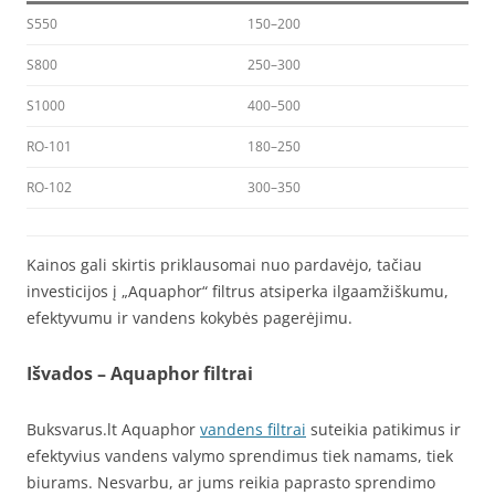
S550
150–200
S800
250–300
S1000
400–500
RO-101
180–250
RO-102
300–350
Kainos gali skirtis priklausomai nuo pardavėjo, tačiau
investicijos į „Aquaphor“ filtrus atsiperka ilgaamžiškumu,
efektyvumu ir vandens kokybės pagerėjimu.
Išvados – Aquaphor filtrai
Buksvarus.lt Aquaphor
vandens filtrai
suteikia patikimus ir
efektyvius vandens valymo sprendimus tiek namams, tiek
biurams. Nesvarbu, ar jums reikia paprasto sprendimo