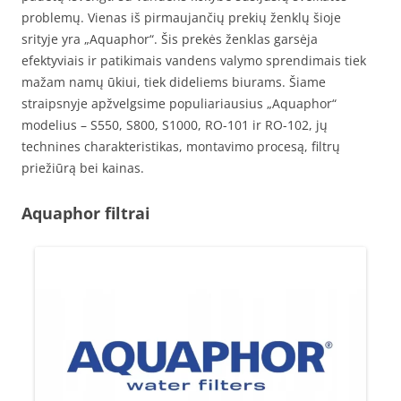
problemų. Vienas iš pirmaujančių prekių ženklų šioje
srityje yra „Aquaphor“. Šis prekės ženklas garsėja
efektyviais ir patikimais vandens valymo sprendimais tiek
mažam namų ūkiui, tiek dideliems biurams. Šiame
straipsnyje apžvelgsime populiariausius „Aquaphor“
modelius – S550, S800, S1000, RO-101 ir RO-102, jų
technines charakteristikas, montavimo procesą, filtrų
priežiūrą bei kainas.
Aquaphor filtrai