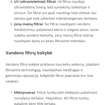
UV (ultravioletiniai) filtrai
: UV filtrai naudoja
ultravioletinę šviesą, kad sunaikintų bakterijas ir
virusus. Šie filtrai yra ypač naudingi tose vietose, kur
vanduo gali būti užterštas mikrobiologiniais teršalais.
Jonų mainų filtrai
: Šie filtrai naudojami vandens
minkštinimui, pašalinant kalcio ir magnio jonus, kurie
sukelia vandens kietumą. Jonų mainų filtrai dažnai
naudojami kartu su kitais filtravimo metodais.
Vandens filtrų kokybė
Vandens filtrų kokybė priklauso nuo kelių veiksnių, įskaitant
filtravimo technologiją, naudojamas medžiagas ir
gamintojo reputaciją. Kokybiški filtrai paprastai turi šias
savybes:
Efektyvumas
: Filtrai turėtų būti efektyvūs pašalinant
nurodytus teršalus. Pavyzdžiui, RO filtrai turėtų
pašalinti bent 95% teršalų.