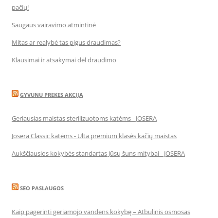
pačių!
Saugaus vairavimo atmintinė
Mitas ar realybė tas pigus draudimas?
Klausimai ir atsakymai dėl draudimo
GYVUNU PREKES AKCIJA
Geriausias maistas sterilizuotoms katėms - JOSERA
Josera Classic katėms - Ulta premium klasės kačių maistas
Aukščiausios kokybės standartas Jūsų šuns mitybai - JOSERA
SEO PASLAUGOS
Kaip pagerinti geriamojo vandens kokybę – Atbulinis osmosas