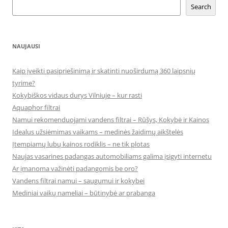
Search
NAUJAUSI
Kaip įveikti pasipriešinimą ir skatinti nuoširdumą 360 laipsnių
tyrime?
Kokybiškos vidaus durys Vilniuje – kur rasti
Aquaphor filtrai
Namui rekomenduojami vandens filtrai – Rūšys, Kokybė ir Kainos
Idealus užsiėmimas vaikams – medinės žaidimų aikštelės
Įtempiamų lubų kainos rodiklis – ne tik plotas
Naujas vasarines padangas automobiliams galima įsigyti internetu
Ar įmanoma važinėti padangomis be oro?
Vandens filtrai namui – saugumui ir kokybei
Mediniai vaikų nameliai – būtinybė ar prabanga