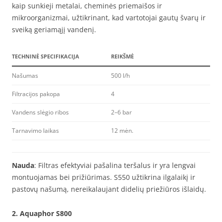
kaip sunkieji metalai, cheminės priemaišos ir
mikroorganizmai, užtikrinant, kad vartotojai gautų švarų ir
sveiką geriamąjį vandenį.
TECHNINĖ SPECIFIKACIJA
REIKŠMĖ
Našumas
500 l/h
Filtracijos pakopa
4
Vandens slėgio ribos
2–6 bar
Tarnavimo laikas
12 mėn.
Nauda
: Filtras efektyviai pašalina teršalus ir yra lengvai
montuojamas bei prižiūrimas. S550 užtikrina ilgalaikį ir
pastovų našumą, nereikalaujant didelių priežiūros išlaidų.
2.
Aquaphor S800