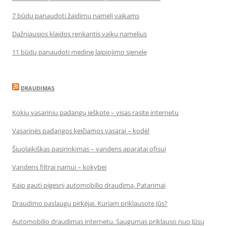
7 būdų panaudoti žaidimų namelį vaikams
Dažniausios klaidos renkantis vaikų namelius
11 būdų panaudoti medinę laipiojimo sienelę
DRAUDIMAS
Kokių vasarinių padangų ieškote – visas rasite internetu
Vasarinės padangos keičiamos vasarai – kodėl
Šiuolaikiškas pasirinkimas – vandens aparatai ofisui
Vandens filtrai namui – kokybei
Kaip gauti pigesnį automobilio draudimą. Patarimai
Draudimo paslaugų pirkėjai. Kuriam priklausote Jūs?
Automobilio draudimas internetu. Saugumas priklauso nuo Jūsų