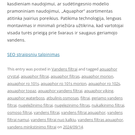
kasdieniam naudojimui, ar sudėtingesnio modelio
pramoniniam naudojimui, „Aquaphor“ asortimentas
atitinka įvairius poreikius. Patikima technologija, lengvas
montavimas ir minimali priežiūra užtikrina, kad vartotojai
visada turės prieigą prie švaraus ir saugaus geriamojo
vandens.
SEO straipsnių talpinimas
This entry was posted in
Vandens filtrai
and tagged
aquaphor
crystal
,
aquaphor filtrai
,
aquaphor filtras
,
aquaphor morion
,
aquaphor ro 101s
,
aquaphor ro 101s morion
,
aquaphor ro 102s
,
aquaphor topaz
,
aquaphor vandens filtrai
,
aquaphor viking
,
aquaphor waterboss
,
atbulinis osmosas
,
filtrai
,
geriamo vandens
filtrai
,
nugeležinimo filtrai
,
nugelezinimo filtras
,
nukalkinimo filtrai
,
osmoso filtrai
,
vandens filtrai
,
vandens filtrai aquaphor
,
vandens
filtrai namui
,
vandens filtrai nuo kalkiu
,
vandens filtras aquaphor
,
vandens minkstinimo filtrai
on
2024/09/14
.