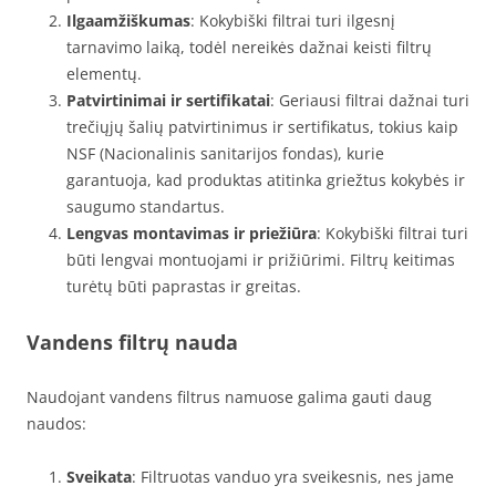
Ilgaamžiškumas
: Kokybiški filtrai turi ilgesnį
tarnavimo laiką, todėl nereikės dažnai keisti filtrų
elementų.
Patvirtinimai ir sertifikatai
: Geriausi filtrai dažnai turi
trečiųjų šalių patvirtinimus ir sertifikatus, tokius kaip
NSF (Nacionalinis sanitarijos fondas), kurie
garantuoja, kad produktas atitinka griežtus kokybės ir
saugumo standartus.
Lengvas montavimas ir priežiūra
: Kokybiški filtrai turi
būti lengvai montuojami ir prižiūrimi. Filtrų keitimas
turėtų būti paprastas ir greitas.
Vandens filtrų nauda
Naudojant vandens filtrus namuose galima gauti daug
naudos:
Sveikata
: Filtruotas vanduo yra sveikesnis, nes jame