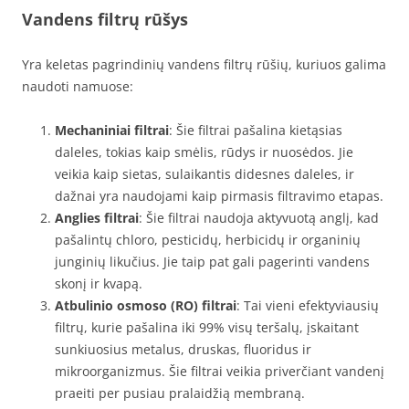
Vandens filtrų rūšys
Yra keletas pagrindinių vandens filtrų rūšių, kuriuos galima
naudoti namuose:
Mechaniniai filtrai
: Šie filtrai pašalina kietąsias
daleles, tokias kaip smėlis, rūdys ir nuosėdos. Jie
veikia kaip sietas, sulaikantis didesnes daleles, ir
dažnai yra naudojami kaip pirmasis filtravimo etapas.
Anglies filtrai
: Šie filtrai naudoja aktyvuotą anglį, kad
pašalintų chloro, pesticidų, herbicidų ir organinių
junginių likučius. Jie taip pat gali pagerinti vandens
skonį ir kvapą.
Atbulinio osmoso (RO) filtrai
: Tai vieni efektyviausių
filtrų, kurie pašalina iki 99% visų teršalų, įskaitant
sunkiuosius metalus, druskas, fluoridus ir
mikroorganizmus. Šie filtrai veikia priverčiant vandenį
praeiti per pusiau pralaidžią membraną.