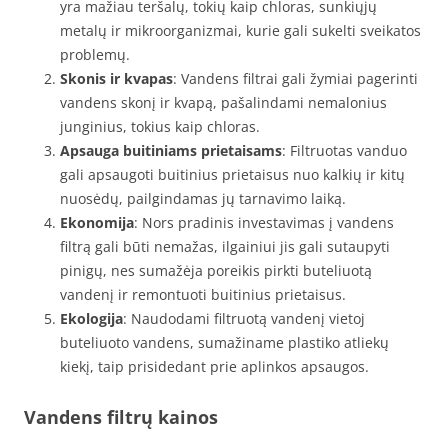
yra mažiau teršalų, tokių kaip chloras, sunkiųjų
metalų ir mikroorganizmai, kurie gali sukelti sveikatos
problemų.
Skonis ir kvapas
: Vandens filtrai gali žymiai pagerinti
vandens skonį ir kvapą, pašalindami nemalonius
junginius, tokius kaip chloras.
Apsauga buitiniams prietaisams
: Filtruotas vanduo
gali apsaugoti buitinius prietaisus nuo kalkių ir kitų
nuosėdų, pailgindamas jų tarnavimo laiką.
Ekonomija
: Nors pradinis investavimas į vandens
filtrą gali būti nemažas, ilgainiui jis gali sutaupyti
pinigų, nes sumažėja poreikis pirkti buteliuotą
vandenį ir remontuoti buitinius prietaisus.
Ekologija
: Naudodami filtruotą vandenį vietoj
buteliuoto vandens, sumažiname plastiko atliekų
kiekį, taip prisidedant prie aplinkos apsaugos.
Vandens filtrų kainos