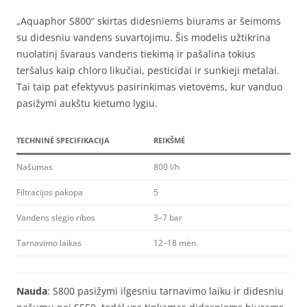
„Aquaphor S800“ skirtas didesniems biurams ar šeimoms
su didesniu vandens suvartojimu. Šis modelis užtikrina
nuolatinį švaraus vandens tiekimą ir pašalina tokius
teršalus kaip chloro likučiai, pesticidai ir sunkieji metalai.
Tai taip pat efektyvus pasirinkimas vietovėms, kur vanduo
pasižymi aukštu kietumo lygiu.
TECHNINĖ SPECIFIKACIJA
REIKŠMĖ
Našumas
800 l/h
Filtracijos pakopa
5
Vandens slėgio ribos
3–7 bar
Tarnavimo laikas
12–18 mėn.
Nauda
: S800 pasižymi ilgesniu tarnavimo laiku ir didesniu