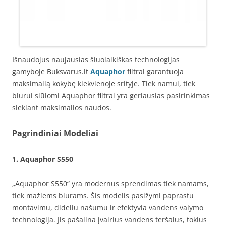
Išnaudojus naujausias šiuolaikiškas technologijas
gamyboje Buksvarus.lt
Aquaphor
filtrai garantuoja
maksimalią kokybę kiekvienoje srityje. Tiek namui, tiek
biurui siūlomi Aquaphor filtrai yra geriausias pasirinkimas
siekiant maksimalios naudos.
Pagrindiniai Modeliai
1.
Aquaphor S550
„Aquaphor S550“ yra modernus sprendimas tiek namams,
tiek mažiems biurams. Šis modelis pasižymi paprastu
montavimu, dideliu našumu ir efektyvia vandens valymo
technologija. Jis pašalina įvairius vandens teršalus, tokius