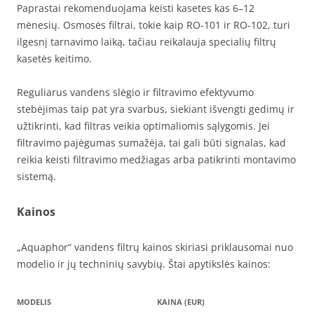
Paprastai rekomenduojama keisti kasetes kas 6–12
mėnesių. Osmosės filtrai, tokie kaip RO-101 ir RO-102, turi
ilgesnį tarnavimo laiką, tačiau reikalauja specialių filtrų
kasetės keitimo.
Reguliarus vandens slėgio ir filtravimo efektyvumo
stebėjimas taip pat yra svarbus, siekiant išvengti gedimų ir
užtikrinti, kad filtras veikia optimaliomis sąlygomis. Jei
filtravimo pajėgumas sumažėja, tai gali būti signalas, kad
reikia keisti filtravimo medžiagas arba patikrinti montavimo
sistemą.
Kainos
„Aquaphor“ vandens filtrų kainos skiriasi priklausomai nuo
modelio ir jų techninių savybių. Štai apytikslės kainos:
MODELIS
KAINA (EUR)