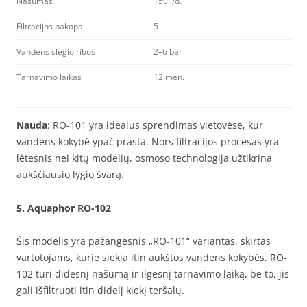
Našumas
150 l/d.
Filtracijos pakopa
5
Vandens slėgio ribos
2–6 bar
Tarnavimo laikas
12 mėn.
Nauda
: RO-101 yra idealus sprendimas vietovėse, kur
vandens kokybė ypač prasta. Nors filtracijos procesas yra
lėtesnis nei kitų modelių, osmoso technologija užtikrina
aukščiausio lygio švarą.
5.
Aquaphor RO-102
Šis modelis yra pažangesnis „RO-101“ variantas, skirtas
vartotojams, kurie siekia itin aukštos vandens kokybės. RO-
102 turi didesnį našumą ir ilgesnį tarnavimo laiką, be to, jis
gali išfiltruoti itin didelį kiekį teršalų.