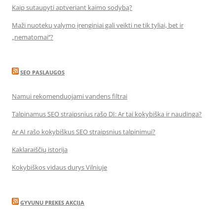
Kaip sutaupyti aptveriant kaimo sodybą?
Maži nuotekų valymo įrenginiai gali veikti ne tik tyliai, bet ir
„nematomai‘‘?
SEO PASLAUGOS
Namui rekomenduojami vandens filtrai
Talpinamus SEO straipsnius rašo DI: Ar tai kokybiška ir naudinga?
Ar AI rašo kokybiškus SEO straipsnius talpinimui?
Kaklaraiščių istorija
Kokybiškos vidaus durys Vilniuje
GYVUNU PREKES AKCIJA