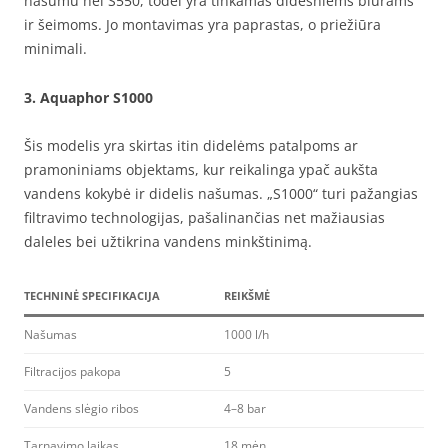
našumu nei S550, todėl yra tinkamas didesniems biurams
ir šeimoms. Jo montavimas yra paprastas, o priežiūra
minimali.
3.
Aquaphor S1000
Šis modelis yra skirtas itin didelėms patalpoms ar
pramoniniams objektams, kur reikalinga ypač aukšta
vandens kokybė ir didelis našumas. „S1000“ turi pažangias
filtravimo technologijas, pašalinančias net mažiausias
daleles bei užtikrina vandens minkštinimą.
TECHNINĖ SPECIFIKACIJA
REIKŠMĖ
Našumas
1000 l/h
Filtracijos pakopa
5
Vandens slėgio ribos
4–8 bar
Tarnavimo laikas
18 mėn.