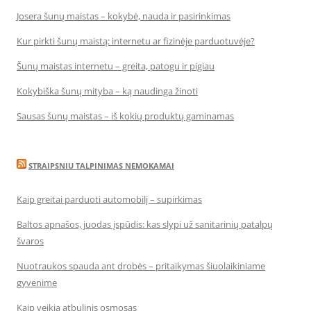
Josera šunų maistas – kokybė, nauda ir pasirinkimas
Kur pirkti šunų maistą: internetu ar fizinėje parduotuvėje?
Šunų maistas internetu – greita, patogu ir pigiau
Kokybiška šunų mityba – ką naudinga žinoti
Sausas šunų maistas – iš kokių produktų gaminamas
STRAIPSNIU TALPINIMAS NEMOKAMAI
Kaip greitai parduoti automobilį – supirkimas
Baltos apnašos, juodas įspūdis: kas slypi už sanitarinių patalpų
švaros
Nuotraukos spauda ant drobės – pritaikymas šiuolaikiniame
gyvenime
Kaip veikia atbulinis osmosas