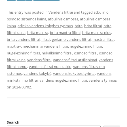
This entry was posted in
Vandens filtrai
and tagged
atbulinio
osmoso sistemos kaina
,
atbulinis osmosas
,
atbulinis osmosas
kaina
,
atlieka vandens kokybes tyrimus
,
brita
,
brita filtrai
,
brita
filtrai kaina
,
brita maxtra
,
brita maxtra filtrai
,
brita maxtra plus
,
brita vandens filtrai
,
filtrai
,
geriamo vandens filtrai
,
maxtra filtrai
,
maxtra+
,
mechaniniai vandens filtrai
,
nugeležinimo filtrai
,
nugelezinimo filtras
,
nukalkinimo filtrai
,
osmoso filtrai
,
osmoso
filtrai kaina
,
vandens filtrai
,
vandens filtrai atsiliepimai
,
vandens
filtrai namui
,
vandens filtrai nuo kalkiu
,
vandens filtravimo
sistemos
,
vandens kokybė
,
vandens kokybės tyrimai
,
vandens
minkstinimo filtrai
,
vandens nugeležinimo filtrai
,
vandens tyrimas
on
2024/08/02
.
Search