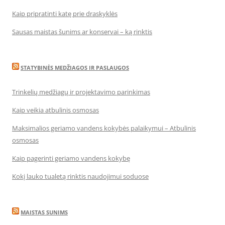
Kaip pripratinti katę prie draskyklės
Sausas maistas šunims ar konservai – ką rinktis
STATYBINĖS MEDŽIAGOS IR PASLAUGOS
Trinkelių medžiagų ir projektavimo parinkimas
Kaip veikia atbulinis osmosas
Maksimalios geriamo vandens kokybės palaikymui – Atbulinis
osmosas
Kaip pagerinti geriamo vandens kokybę
Kokį lauko tualetą rinktis naudojimui soduose
MAISTAS SUNIMS