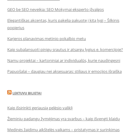
GEO be SEO neveikia: SEO Mokymai eksperto įžvalgos
Elegantiškas akcentas, kuris pakelia pakuotę į kitą lygį – Šilkinis
popierius
Karjeros planavimas metinio pokalbio metu
Kaip subalansuoti pinigų srautus ir atsargų lygius e. komercijoje?
Namų projektai – kartoniniai ar individualūs, kurie naudingesni
Papuošalai – daugiau nei aksesuaras: stiliaus ir emocijos išraiška
LEKTUVU BILIETAI
Kaip išsirinkti geriausią pelėsio valiklį
Žieminių padangų žymėjimas yra svarbus – kaip išvengti klaidų
Medinės žaidimų aikštelės vaikams – pristatymas ir surinkimas