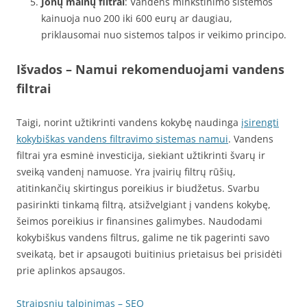
Jonų mainų filtrai
: Vandens minkštinimo sistemos
kainuoja nuo 200 iki 600 eurų ar daugiau,
priklausomai nuo sistemos talpos ir veikimo principo.
Išvados – Namui rekomenduojami vandens
filtrai
Taigi, norint užtikrinti vandens kokybę naudinga
įsirengti
kokybiškas vandens filtravimo sistemas namui
. Vandens
filtrai yra esminė investicija, siekiant užtikrinti švarų ir
sveiką vandenį namuose. Yra įvairių filtrų rūšių,
atitinkančių skirtingus poreikius ir biudžetus. Svarbu
pasirinkti tinkamą filtrą, atsižvelgiant į vandens kokybę,
šeimos poreikius ir finansines galimybes. Naudodami
kokybiškus vandens filtrus, galime ne tik pagerinti savo
sveikatą, bet ir apsaugoti buitinius prietaisus bei prisidėti
prie aplinkos apsaugos.
Straipsnių talpinimas – SEO