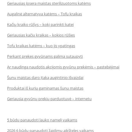
Geriausias Josera maistas sterilizuotoms katėms
Augalinė alternatyva katėms – Tofu kraikas
Kačių kraiko rūšys – kokį parinkti katei
Geriausias kačių kraikas – kokios rūšies
Tofu kraikas katėms – kuo jis ypatingas
Perkant prekes gyvūnams galima sutaupyti
Ar naudinga naudotis akcijomis gyvūnų prekėmis – pastebėjimai
Šunų maistas daro įtaką augintinio išvaizdai
Produktai iš kurių gaminamas šunų maistas
Geriausia gyvūnų prekių parduotuvė – internetu
5 būdų panaudoti lauko namelį vaikams
2026 6 būdų panaudoti žaidimų aikšteles vaikams