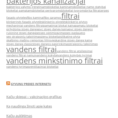
bakterijos kanalizacijai
bakterijos valymo įrenginiams
blokeliai kaminams
blokeliai namo statybai
blokeliai pamatams
blokeliai pertvaroms
blokeliai tvoroms
brita filtrai
cerpes
filtrai
fasado plyteles
fibo kaminai
fibo saramos
klinkerinės fasado plytelės
klinkerio plytelės
klinkerio plytos
mechaniniai vandens filtrai
pamatiniai blokai kaina
pamatu blokeliai
prilydoma stogo danga
pvc stogo danga kaina
pvc stogo dangos
rulonine stogo danga
seo
seo optimizavimas
seo paslaugos
seo straipsniu talpinimas
sienu blokeliai
silikatine plyta
skalbimo mašinų remontas Vilniuje
skardine stogo danga kaina
stogo danga classic
stogo dangos pasirinkimas
straipsniu talpinimas
vandens filtrai
vandens filtrai atsiliepimai
vandens filtrai namui
vandens kokybė
vandens kokybės tyrimai
vandens minkstinimo filtrai
vandens tyrimas
ventiliaciniai blokeliai
GYVUNU PREKES INTERNETU
Kačių skiepai – vakcinacijos grafikas
Ką naudinga žinoti apie kates
Kačių auklėjimas