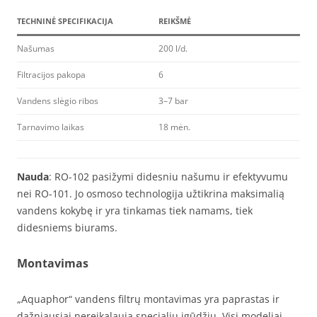
TECHNINĖ SPECIFIKACIJA
REIKŠMĖ
Našumas
200 l/d.
Filtracijos pakopa
6
Vandens slėgio ribos
3–7 bar
Tarnavimo laikas
18 mėn.
Nauda
: RO-102 pasižymi didesniu našumu ir efektyvumu
nei RO-101. Jo osmoso technologija užtikrina maksimalią
vandens kokybę ir yra tinkamas tiek namams, tiek
didesniems biurams.
Montavimas
„Aquaphor“ vandens filtrų montavimas yra paprastas ir
dažniausiai nereikalauja specialių įgūdžių. Visi modeliai