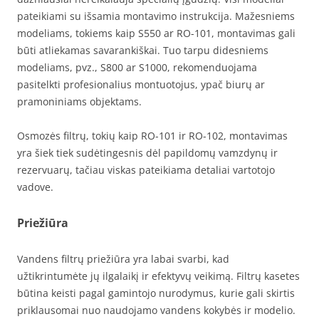
pateikiami su išsamia montavimo instrukcija. Mažesniems
modeliams, tokiems kaip S550 ar RO-101, montavimas gali
būti atliekamas savarankiškai. Tuo tarpu didesniems
modeliams, pvz., S800 ar S1000, rekomenduojama
pasitelkti profesionalius montuotojus, ypač biurų ar
pramoniniams objektams.
Osmozės filtrų, tokių kaip RO-101 ir RO-102, montavimas
yra šiek tiek sudėtingesnis dėl papildomų vamzdynų ir
rezervuarų, tačiau viskas pateikiama detaliai vartotojo
vadove.
Priežiūra
Vandens filtrų priežiūra yra labai svarbi, kad
užtikrintumėte jų ilgalaikį ir efektyvų veikimą. Filtrų kasetes
būtina keisti pagal gamintojo nurodymus, kurie gali skirtis
priklausomai nuo naudojamo vandens kokybės ir modelio.