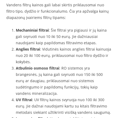
Vandens filtrų kainos gali labai skirtis priklausomai nuo
filtro tipo, dydžio ir funkcionalumo. Čia yra apžvalga kainų
diapazonų įvairiems filtrų tipams:
Mechaniniai filtrai
: Šie filtrai yra pigiausi ir jų kaina
gali svyruoti nuo 10 iki 50 eurų. Jie dažniausiai
naudojami kaip papildomas filtravimo etapas.
Anglies filtrai
: Vidutinės kainos anglies filtrai kainuoja
nuo 20 iki 100 eurų, priklausomai nuo filtro dydžio ir
kokybės.
Atbulinio osmoso filtrai
: RO sistemos yra
brangesnės, jų kaina gali svyruoti nuo 150 iki 500
eurų ar daugiau, priklausomai nuo sistemos
sudėtingumo ir papildomų funkcijų, tokių kaip
vandens mineralizacija.
UV filtrai
: UV filtrų kainos svyruoja nuo 100 iki 300
eurų. Jie dažnai naudojami kartu su kitais filtravimo
metodais siekiant užtikrinti visišką vandens saugumą.