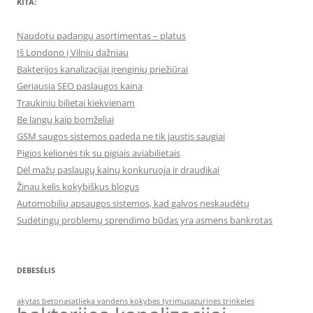
KITA:
Naudotų padangų asortimentas – platus
Iš Londono į Vilnių dažniau
Bakterijos kanalizacijai įrenginių priežiūrai
Geriausia SEO paslaugos kaina
Traukiniu bilietai kiekvienam
Be langų kaip bomželiai
GSM saugos sistemos padeda ne tik jaustis saugiai
Pigios kelionės tik su pigiais aviabilietais
Dėl mažų paslaugų kainų konkuruoja ir draudikai
Žinau kelis kokybiškus blogus
Automobilių apsaugos sistemos, kad galvos neskaudėtų
Sudėtingų problemų sprendimo būdas yra asmens bankrotas
DEBESĖLIS
akytas betonas
atlieka vandens kokybes tyrimus
azurines trinkeles