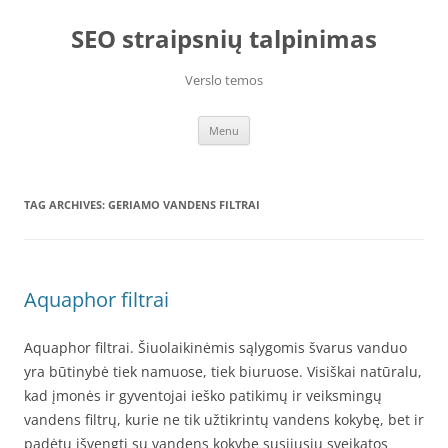
Skip
to
SEO straipsnių talpinimas
content
Verslo temos
Menu
TAG ARCHIVES:
GERIAMO VANDENS FILTRAI
Aquaphor filtrai
Aquaphor filtrai. Šiuolaikinėmis sąlygomis švarus vanduo
yra būtinybė tiek namuose, tiek biuruose. Visiškai natūralu,
kad įmonės ir gyventojai ieško patikimų ir veiksmingų
vandens filtrų, kurie ne tik užtikrintų vandens kokybę, bet ir
padėtų išvengti su vandens kokybe susijusių sveikatos