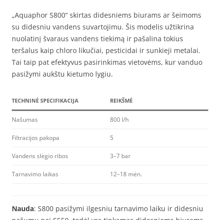
„Aquaphor S800“ skirtas didesniems biurams ar šeimoms
su didesniu vandens suvartojimu. Šis modelis užtikrina
nuolatinį švaraus vandens tiekimą ir pašalina tokius
teršalus kaip chloro likučiai, pesticidai ir sunkieji metalai.
Tai taip pat efektyvus pasirinkimas vietovėms, kur vanduo
pasižymi aukštu kietumo lygiu.
TECHNINĖ SPECIFIKACIJA
REIKŠMĖ
Našumas
800 l/h
Filtracijos pakopa
5
Vandens slėgio ribos
3–7 bar
Tarnavimo laikas
12–18 mėn.
Nauda
: S800 pasižymi ilgesniu tarnavimo laiku ir didesniu