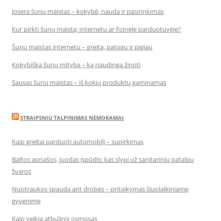
Josera šunų maistas – kokybė, nauda ir pasirinkimas
Kur pirkti šunų maistą: internetu ar fizinėje parduotuvėje?
Šunų maistas internetu – greita, patogu ir pigiau
Kokybiška šunų mityba – ką naudinga žinoti
Sausas šunų maistas – iš kokių produktų gaminamas
STRAIPSNIU TALPINIMAS NEMOKAMAI
Kaip greitai parduoti automobilį – supirkimas
Baltos apnašos, juodas įspūdis: kas slypi už sanitarinių patalpų
švaros
Nuotraukos spauda ant drobės – pritaikymas šiuolaikiniame
gyvenime
Kaip veikia atbulinis osmosas