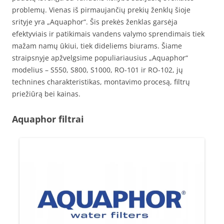
problemų. Vienas iš pirmaujančių prekių ženklų šioje
srityje yra „Aquaphor“. Šis prekės ženklas garsėja
efektyviais ir patikimais vandens valymo sprendimais tiek
mažam namų ūkiui, tiek dideliems biurams. Šiame
straipsnyje apžvelgsime populiariausius „Aquaphor“
modelius – S550, S800, S1000, RO-101 ir RO-102, jų
technines charakteristikas, montavimo procesą, filtrų
priežiūrą bei kainas.
Aquaphor filtrai