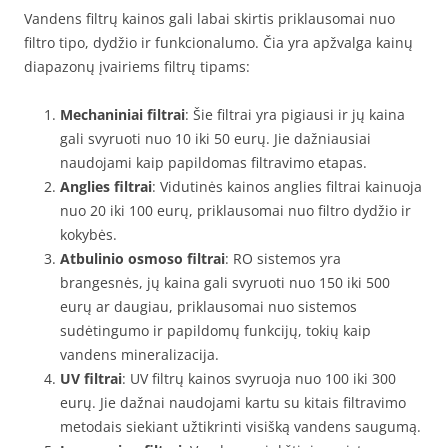
Vandens filtrų kainos gali labai skirtis priklausomai nuo
filtro tipo, dydžio ir funkcionalumo. Čia yra apžvalga kainų
diapazonų įvairiems filtrų tipams:
Mechaniniai filtrai
: Šie filtrai yra pigiausi ir jų kaina
gali svyruoti nuo 10 iki 50 eurų. Jie dažniausiai
naudojami kaip papildomas filtravimo etapas.
Anglies filtrai
: Vidutinės kainos anglies filtrai kainuoja
nuo 20 iki 100 eurų, priklausomai nuo filtro dydžio ir
kokybės.
Atbulinio osmoso filtrai
: RO sistemos yra
brangesnės, jų kaina gali svyruoti nuo 150 iki 500
eurų ar daugiau, priklausomai nuo sistemos
sudėtingumo ir papildomų funkcijų, tokių kaip
vandens mineralizacija.
UV filtrai
: UV filtrų kainos svyruoja nuo 100 iki 300
eurų. Jie dažnai naudojami kartu su kitais filtravimo
metodais siekiant užtikrinti visišką vandens saugumą.