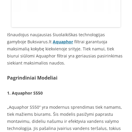
Išnaudojus naujausias šiuolaikiškas technologijas
gamyboje Buksvarus.lt
Aquaphor
filtrai garantuoja
maksimalią kokybę kiekvienoje srityje. Tiek namui, tiek
biurui siūlomi Aquaphor filtrai yra geriausias pasirinkimas
siekiant maksimalios naudos.
Pagrindiniai Modeliai
1.
Aquaphor S550
„Aquaphor S550“ yra modernus sprendimas tiek namams,
tiek mažiems biurams. Šis modelis pasižymi paprastu
montavimu, dideliu našumu ir efektyvia vandens valymo
technologija. Jis pašalina įvairius vandens teršalus, tokius