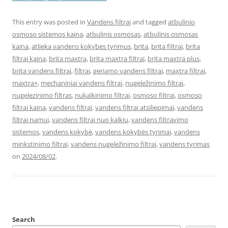
This entry was posted in
Vandens filtrai
and tagged
atbulinio
osmoso sistemos kaina
,
atbulinis osmosas
,
atbulinis osmosas
kaina
,
atlieka vandens kokybes tyrimus
,
brita
,
brita filtrai
,
brita
filtrai kaina
,
brita maxtra
,
brita maxtra filtrai
,
brita maxtra plus
,
brita vandens filtrai
,
filtrai
,
geriamo vandens filtrai
,
maxtra filtrai
,
maxtra+
,
mechaniniai vandens filtrai
,
nugeležinimo filtrai
,
nugelezinimo filtras
,
nukalkinimo filtrai
,
osmoso filtrai
,
osmoso
filtrai kaina
,
vandens filtrai
,
vandens filtrai atsiliepimai
,
vandens
filtrai namui
,
vandens filtrai nuo kalkiu
,
vandens filtravimo
sistemos
,
vandens kokybė
,
vandens kokybės tyrimai
,
vandens
minkstinimo filtrai
,
vandens nugeležinimo filtrai
,
vandens tyrimas
on
2024/08/02
.
Search