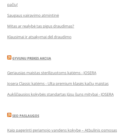
pačių!
Saugaus vairavimo atmintinė
Mitas ar realybė tas pigus draudimas?
Klausimai ir atsakymai dėl draudimo
GYVUNU PREKES AKCIJA
Geriausias maistas sterilizuotoms katėms - JOSERA
Josera Classic katėms - Ulta premium klasės kačių maistas
Aukščiausios kokybės standartas Jūsų šuns mitybai - JOSERA
SEO PASLAUGOS
Kaip pagerinti geriamojo vandens kokybę – Atbulinis osmosas