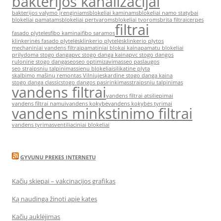
bakterijos kanalizacijai
bakterijos valymo įrenginiams
blokeliai kaminams
blokeliai namo statybai
blokeliai pamatams
blokeliai pertvaroms
blokeliai tvoroms
brita filtrai
cerpes
filtrai
fasado plyteles
fibo kaminai
fibo saramos
klinkerinės fasado plytelės
klinkerio plytelės
klinkerio plytos
mechaniniai vandens filtrai
pamatiniai blokai kaina
pamatu blokeliai
prilydoma stogo danga
pvc stogo danga kaina
pvc stogo dangos
rulonine stogo danga
seo
seo optimizavimas
seo paslaugos
seo straipsniu talpinimas
sienu blokeliai
silikatine plyta
skalbimo mašinų remontas Vilniuje
skardine stogo danga kaina
stogo danga classic
stogo dangos pasirinkimas
straipsniu talpinimas
vandens filtrai
vandens filtrai atsiliepimai
vandens filtrai namui
vandens kokybė
vandens kokybės tyrimai
vandens minkstinimo filtrai
vandens tyrimas
ventiliaciniai blokeliai
GYVUNU PREKES INTERNETU
Kačių skiepai – vakcinacijos grafikas
Ką naudinga žinoti apie kates
Kačių auklėjimas