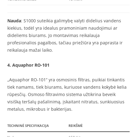
Nauda
: S1000 suteikia galimybę valyti didelius vandens
kiekius, todėl yra idealus pramoniniam naudojimui ar
dideliems biurams. Jo montavimas reikalauja
profesionalios pagalbos, tačiau priežiūra yra paprasta ir
reikalauja mažai laiko.
4.
Aquaphor RO-101
„Aquaphor RO-101“ yra osmosinis filtras, puikiai tinkantis
tiek namams, tiek biurams, kuriuose vandens kokybė kelia
rūpesčių. Osmoso filtravimo sistema užtikrina beveik
visišką teršalų pašalinimą, įskaitant nitratus, sunkiuosius
metalus, mikrobus ir bakterijas.
TECHNINĖ SPECIFIKACIJA
REIKŠMĖ