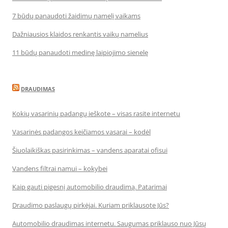
7 būdų panaudoti žaidimų namelį vaikams
Dažniausios klaidos renkantis vaikų namelius
11 būdų panaudoti medinę laipiojimo sienelę
DRAUDIMAS
Kokių vasarinių padangų ieškote – visas rasite internetu
Vasarinės padangos keičiamos vasarai – kodėl
Šiuolaikiškas pasirinkimas – vandens aparatai ofisui
Vandens filtrai namui – kokybei
Kaip gauti pigesnį automobilio draudimą. Patarimai
Draudimo paslaugų pirkėjai. Kuriam priklausote Jūs?
Automobilio draudimas internetu. Saugumas priklauso nuo Jūsų