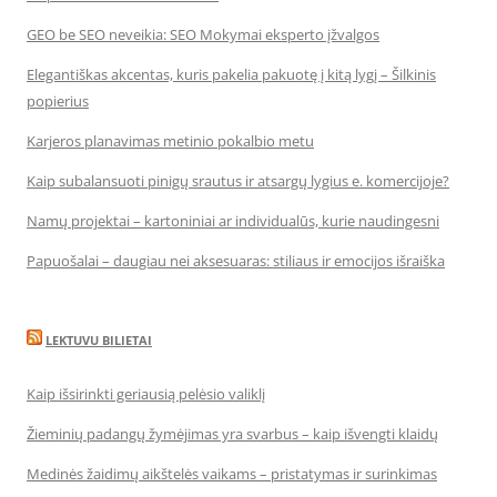
GEO be SEO neveikia: SEO Mokymai eksperto įžvalgos
Elegantiškas akcentas, kuris pakelia pakuotę į kitą lygį – Šilkinis
popierius
Karjeros planavimas metinio pokalbio metu
Kaip subalansuoti pinigų srautus ir atsargų lygius e. komercijoje?
Namų projektai – kartoniniai ar individualūs, kurie naudingesni
Papuošalai – daugiau nei aksesuaras: stiliaus ir emocijos išraiška
LEKTUVU BILIETAI
Kaip išsirinkti geriausią pelėsio valiklį
Žieminių padangų žymėjimas yra svarbus – kaip išvengti klaidų
Medinės žaidimų aikštelės vaikams – pristatymas ir surinkimas