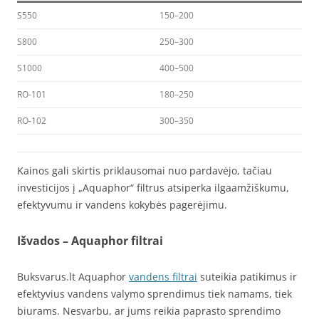
S550
150–200
S800
250–300
S1000
400–500
RO-101
180–250
RO-102
300–350
Kainos gali skirtis priklausomai nuo pardavėjo, tačiau
investicijos į „Aquaphor“ filtrus atsiperka ilgaamžiškumu,
efektyvumu ir vandens kokybės pagerėjimu.
Išvados – Aquaphor filtrai
Buksvarus.lt Aquaphor
vandens filtrai
suteikia patikimus ir
efektyvius vandens valymo sprendimus tiek namams, tiek
biurams. Nesvarbu, ar jums reikia paprasto sprendimo