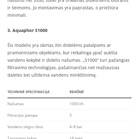
našumu nei S550, todėl yra tinkamas didesniems biurams
ir šeimoms. Jo montavimas yra paprastas, o priežiūra
minimali.
3.
Aquaphor S1000
Šis modelis yra skirtas itin didelėms patalpoms ar
pramoniniams objektams, kur reikalinga ypač aukšta
vandens kokybė ir didelis našumas. „S1000“ turi pažangias
filtravimo technologijas, pašalinančias net mažiausias
daleles bei užtikrina vandens minkštinimą.
TECHNINĖ SPECIFIKACIJA
REIKŠMĖ
Našumas
1000 l/h
Filtracijos pakopa
5
Vandens slėgio ribos
4–8 bar
Tarnavimo laikas
18 mėn.