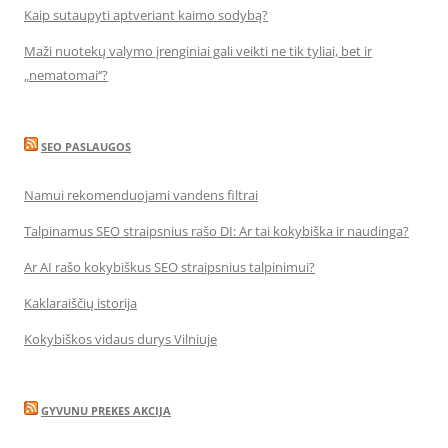
Kaip sutaupyti aptveriant kaimo sodybą?
Maži nuotekų valymo įrenginiai gali veikti ne tik tyliai, bet ir
„nematomai‘‘?
SEO PASLAUGOS
Namui rekomenduojami vandens filtrai
Talpinamus SEO straipsnius rašo DI: Ar tai kokybiška ir naudinga?
Ar AI rašo kokybiškus SEO straipsnius talpinimui?
Kaklaraiščių istorija
Kokybiškos vidaus durys Vilniuje
GYVUNU PREKES AKCIJA