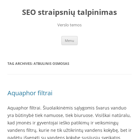
Skip
to
SEO straipsnių talpinimas
content
Verslo temos
Menu
TAG ARCHIVES:
ATBULINIS OSMOSAS
Aquaphor filtrai
Aquaphor filtrai. Šiuolaikinėmis sąlygomis švarus vanduo
yra būtinybė tiek namuose, tiek biuruose. Visiškai natūralu,
kad įmonės ir gyventojai ieško patikimų ir veiksmingų
vandens filtrų, kurie ne tik užtikrintų vandens kokybę, bet ir
padėtų išvengti su vandens kokybe susijusių sveikatos