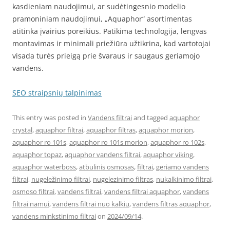
kasdieniam naudojimui, ar sudėtingesnio modelio
pramoniniam naudojimui, „Aquaphor“ asortimentas
atitinka įvairius poreikius. Patikima technologija, lengvas
montavimas ir minimali priežiūra užtikrina, kad vartotojai
visada turės prieigą prie švaraus ir saugaus geriamojo
vandens.
SEO straipsnių talpinimas
This entry was posted in
Vandens filtrai
and tagged
aquaphor
crystal
,
aquaphor filtrai
,
aquaphor filtras
,
aquaphor morion
,
aquaphor ro 101s
,
aquaphor ro 101s morion
,
aquaphor ro 102s
,
aquaphor topaz
,
aquaphor vandens filtrai
,
aquaphor viking
,
aquaphor waterboss
,
atbulinis osmosas
,
filtrai
,
geriamo vandens
filtrai
,
nugeležinimo filtrai
,
nugelezinimo filtras
,
nukalkinimo filtrai
,
osmoso filtrai
,
vandens filtrai
,
vandens filtrai aquaphor
,
vandens
filtrai namui
,
vandens filtrai nuo kalkiu
,
vandens filtras aquaphor
,
vandens minkstinimo filtrai
on
2024/09/14
.