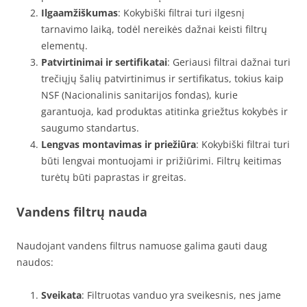
Ilgaamžiškumas
: Kokybiški filtrai turi ilgesnį
tarnavimo laiką, todėl nereikės dažnai keisti filtrų
elementų.
Patvirtinimai ir sertifikatai
: Geriausi filtrai dažnai turi
trečiųjų šalių patvirtinimus ir sertifikatus, tokius kaip
NSF (Nacionalinis sanitarijos fondas), kurie
garantuoja, kad produktas atitinka griežtus kokybės ir
saugumo standartus.
Lengvas montavimas ir priežiūra
: Kokybiški filtrai turi
būti lengvai montuojami ir prižiūrimi. Filtrų keitimas
turėtų būti paprastas ir greitas.
Vandens filtrų nauda
Naudojant vandens filtrus namuose galima gauti daug
naudos:
Sveikata
: Filtruotas vanduo yra sveikesnis, nes jame