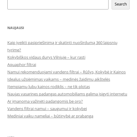
Search
NAUJAUSI
Kaip įveikti pasipriešinimą ir skatinti nuoširdumą 360 laipsnių
tyrime?
Kokybiškos vidaus durys Vilniuje – kur rasti
Aquaphor filtrai
Namui rekomenduojami vandens filtrai – Rūšys, Kokybė ir Kainos
Idealus užsiėmimas vaikams – medinės žaidimų aikštelės
Įtempiamų lubų kainos rodiklis – ne tik plotas
Naujas vasarines padangas automobiliams galima įsigyti internetu
Ar įmanoma važinėti padangomis be oro?
Vandens filtrai namui – saugumui ir kokybei
Mediniai vaikų nameliai – būtinybė ar prabanga