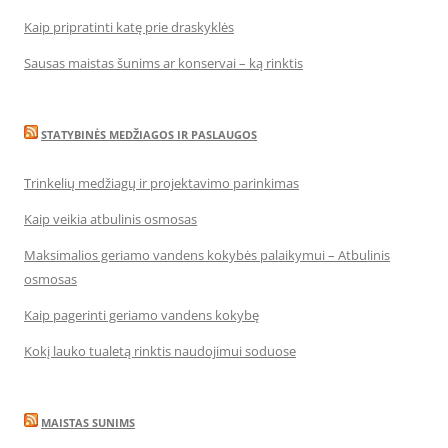
Kaip pripratinti katę prie draskyklės
Sausas maistas šunims ar konservai – ką rinktis
STATYBINĖS MEDŽIAGOS IR PASLAUGOS
Trinkelių medžiagų ir projektavimo parinkimas
Kaip veikia atbulinis osmosas
Maksimalios geriamo vandens kokybės palaikymui – Atbulinis
osmosas
Kaip pagerinti geriamo vandens kokybę
Kokį lauko tualetą rinktis naudojimui soduose
MAISTAS SUNIMS