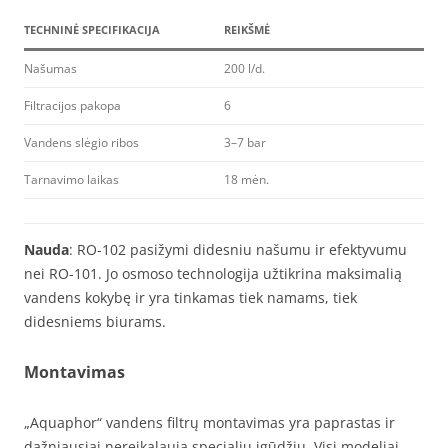
TECHNINĖ SPECIFIKACIJA
REIKŠMĖ
Našumas
200 l/d.
Filtracijos pakopa
6
Vandens slėgio ribos
3–7 bar
Tarnavimo laikas
18 mėn.
Nauda
: RO-102 pasižymi didesniu našumu ir efektyvumu
nei RO-101. Jo osmoso technologija užtikrina maksimalią
vandens kokybę ir yra tinkamas tiek namams, tiek
didesniems biurams.
Montavimas
„Aquaphor“ vandens filtrų montavimas yra paprastas ir
dažniausiai nereikalauja specialių įgūdžių. Visi modeliai