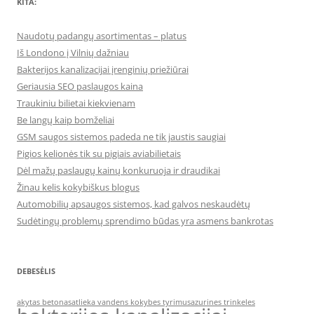
KITA:
Naudotų padangų asortimentas – platus
Iš Londono į Vilnių dažniau
Bakterijos kanalizacijai įrenginių priežiūrai
Geriausia SEO paslaugos kaina
Traukiniu bilietai kiekvienam
Be langų kaip bomželiai
GSM saugos sistemos padeda ne tik jaustis saugiai
Pigios kelionės tik su pigiais aviabilietais
Dėl mažų paslaugų kainų konkuruoja ir draudikai
Žinau kelis kokybiškus blogus
Automobilių apsaugos sistemos, kad galvos neskaudėtų
Sudėtingų problemų sprendimo būdas yra asmens bankrotas
DEBESĖLIS
akytas betonas
atlieka vandens kokybes tyrimus
azurines trinkeles