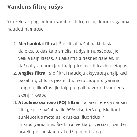
Vandens filtrų rūšys
Yra keletas pagrindinių vandens filtrų rūšių, kuriuos galima
naudoti namuose:
Mechaniniai filtrai
: Šie filtrai pašalina kietąsias
daleles, tokias kaip smėlis, rūdys ir nuosėdos. Jie
veikia kaip sietas, sulaikantis didesnes daleles, ir
dažnai yra naudojami kaip pirmasis filtravimo etapas.
Anglies filtrai
: Šie filtrai naudoja aktyvuotą anglį, kad
pašalintų chloro, pesticidų, herbicidų ir organinių
junginių likučius. Jie taip pat gali pagerinti vandens
skonį ir kvapą.
Atbulinio osmoso (RO) filtrai
: Tai vieni efektyviausių
filtrų, kurie pašalina iki 99% visų teršalų, įskaitant
sunkiuosius metalus, druskas, fluoridus ir
mikroorganizmus. Šie filtrai veikia priverčiant vandenį
praeiti per pusiau pralaidžią membraną.