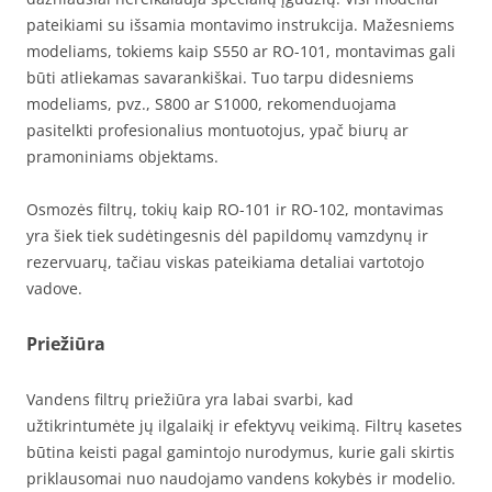
pateikiami su išsamia montavimo instrukcija. Mažesniems
modeliams, tokiems kaip S550 ar RO-101, montavimas gali
būti atliekamas savarankiškai. Tuo tarpu didesniems
modeliams, pvz., S800 ar S1000, rekomenduojama
pasitelkti profesionalius montuotojus, ypač biurų ar
pramoniniams objektams.
Osmozės filtrų, tokių kaip RO-101 ir RO-102, montavimas
yra šiek tiek sudėtingesnis dėl papildomų vamzdynų ir
rezervuarų, tačiau viskas pateikiama detaliai vartotojo
vadove.
Priežiūra
Vandens filtrų priežiūra yra labai svarbi, kad
užtikrintumėte jų ilgalaikį ir efektyvų veikimą. Filtrų kasetes
būtina keisti pagal gamintojo nurodymus, kurie gali skirtis
priklausomai nuo naudojamo vandens kokybės ir modelio.