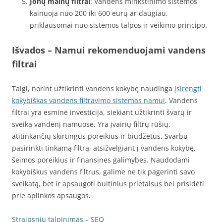
Jonų mainų filtrai
: Vandens minkštinimo sistemos
kainuoja nuo 200 iki 600 eurų ar daugiau,
priklausomai nuo sistemos talpos ir veikimo principo.
Išvados – Namui rekomenduojami vandens
filtrai
Taigi, norint užtikrinti vandens kokybę naudinga
įsirengti
kokybiškas vandens filtravimo sistemas namui
. Vandens
filtrai yra esminė investicija, siekiant užtikrinti švarų ir
sveiką vandenį namuose. Yra įvairių filtrų rūšių,
atitinkančių skirtingus poreikius ir biudžetus. Svarbu
pasirinkti tinkamą filtrą, atsižvelgiant į vandens kokybę,
šeimos poreikius ir finansines galimybes. Naudodami
kokybiškus vandens filtrus, galime ne tik pagerinti savo
sveikatą, bet ir apsaugoti buitinius prietaisus bei prisidėti
prie aplinkos apsaugos.
Straipsnių talpinimas – SEO