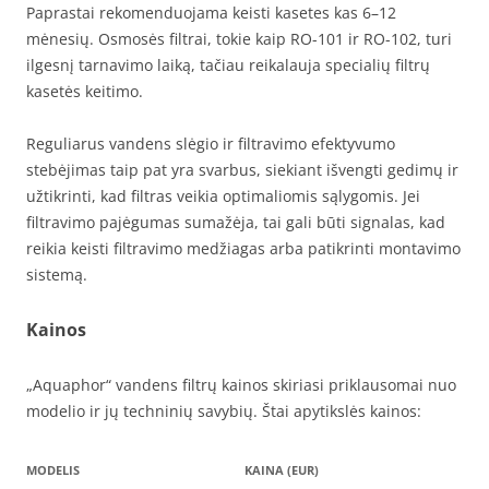
Paprastai rekomenduojama keisti kasetes kas 6–12
mėnesių. Osmosės filtrai, tokie kaip RO-101 ir RO-102, turi
ilgesnį tarnavimo laiką, tačiau reikalauja specialių filtrų
kasetės keitimo.
Reguliarus vandens slėgio ir filtravimo efektyvumo
stebėjimas taip pat yra svarbus, siekiant išvengti gedimų ir
užtikrinti, kad filtras veikia optimaliomis sąlygomis. Jei
filtravimo pajėgumas sumažėja, tai gali būti signalas, kad
reikia keisti filtravimo medžiagas arba patikrinti montavimo
sistemą.
Kainos
„Aquaphor“ vandens filtrų kainos skiriasi priklausomai nuo
modelio ir jų techninių savybių. Štai apytikslės kainos:
MODELIS
KAINA (EUR)