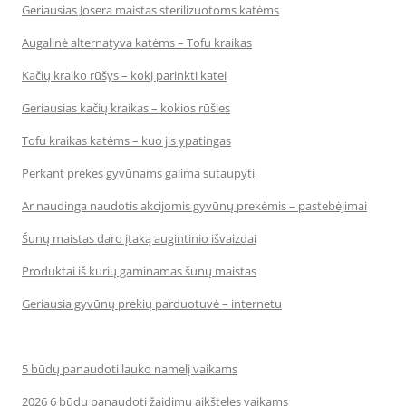
Geriausias Josera maistas sterilizuotoms katėms
Augalinė alternatyva katėms – Tofu kraikas
Kačių kraiko rūšys – kokį parinkti katei
Geriausias kačių kraikas – kokios rūšies
Tofu kraikas katėms – kuo jis ypatingas
Perkant prekes gyvūnams galima sutaupyti
Ar naudinga naudotis akcijomis gyvūnų prekėmis – pastebėjimai
Šunų maistas daro įtaką augintinio išvaizdai
Produktai iš kurių gaminamas šunų maistas
Geriausia gyvūnų prekių parduotuvė – internetu
5 būdų panaudoti lauko namelį vaikams
2026 6 būdų panaudoti žaidimų aikšteles vaikams