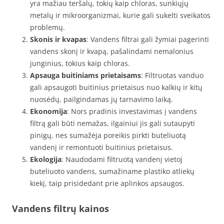
yra mažiau teršalų, tokių kaip chloras, sunkiųjų
metalų ir mikroorganizmai, kurie gali sukelti sveikatos
problemų.
Skonis ir kvapas
: Vandens filtrai gali žymiai pagerinti
vandens skonį ir kvapą, pašalindami nemalonius
junginius, tokius kaip chloras.
Apsauga buitiniams prietaisams
: Filtruotas vanduo
gali apsaugoti buitinius prietaisus nuo kalkių ir kitų
nuosėdų, pailgindamas jų tarnavimo laiką.
Ekonomija
: Nors pradinis investavimas į vandens
filtrą gali būti nemažas, ilgainiui jis gali sutaupyti
pinigų, nes sumažėja poreikis pirkti buteliuotą
vandenį ir remontuoti buitinius prietaisus.
Ekologija
: Naudodami filtruotą vandenį vietoj
buteliuoto vandens, sumažiname plastiko atliekų
kiekį, taip prisidedant prie aplinkos apsaugos.
Vandens filtrų kainos