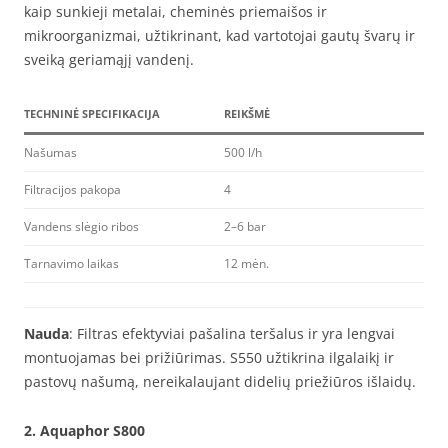
kaip sunkieji metalai, cheminės priemaišos ir
mikroorganizmai, užtikrinant, kad vartotojai gautų švarų ir
sveiką geriamąjį vandenį.
TECHNINĖ SPECIFIKACIJA
REIKŠMĖ
Našumas
500 l/h
Filtracijos pakopa
4
Vandens slėgio ribos
2–6 bar
Tarnavimo laikas
12 mėn.
Nauda
: Filtras efektyviai pašalina teršalus ir yra lengvai
montuojamas bei prižiūrimas. S550 užtikrina ilgalaikį ir
pastovų našumą, nereikalaujant didelių priežiūros išlaidų.
2.
Aquaphor S800