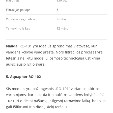
Našumas
150 l/d.
Filtracijos pakopa
5
Vandens slėgio ribos
2–6 bar
Tarnavimo laikas
12 mėn.
Nauda
: RO-101 yra idealus sprendimas vietovėse, kur
vandens kokybė ypač prasta. Nors filtracijos procesas yra
lėtesnis nei kitų modelių, osmoso technologija užtikrina
aukščiausio lygio švarą.
5.
Aquaphor RO-102
Šis modelis yra pažangesnis „RO-101“ variantas, skirtas
vartotojams, kurie siekia itin aukštos vandens kokybės. RO-
102 turi didesnį našumą ir ilgesnį tarnavimo laiką, be to, jis
gali išfiltruoti itin didelį kiekį teršalų.