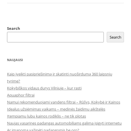
Search
Search
NAUJAUSI
Kaip įveikti pasipriešinimą ir skatinti nuoširdumą 360 laipsnių
tyrime?
Kokybiškos vidaus durys Vilniuje – kur rasti
Aquaphor filtrai
Namui rekomenduojami vandens filtrai – Rūšys, Kokybė ir Kainos
Idealus užsiėmimas vaikams – medinės žaidimų aikštelės
Įtempiamų lubų kainos rodiklis – ne tik plotas
Naujas vasarines padangas automobiliams galima įsigyti internetu
Ar įmanoma važinėti padangomis be oro?