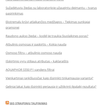
Sužadėtuvių žiedas su laboratorijoje užaugintu deimantu – tvarus
pasirinkimas
Ekstremalų krūvį atlaikančios medžiagos – Tiekimas sunkiajai
pramonei
Raudono aukso žiedai – kodėl jie traukia šiuolaikines poras?
Atbulinis osmosas ir paskirtis – Kokia nauda
Osmoso filtrų – atbulinio osmoso nauda
Išskirtinio vyrų stiliaus atributas – kaklaraištis
AQUAPHOR S550 P1 vandens filtrai
Vienkartiniai rankšluosčiai: kaip išsirinkti tinkamiausią variantą?
Geliniai lakai: kaip išsirinkti geriausią ir užtikrinti ilgalaikį rezultatą?
SEO STRAIPSNIU TALPINIMAS