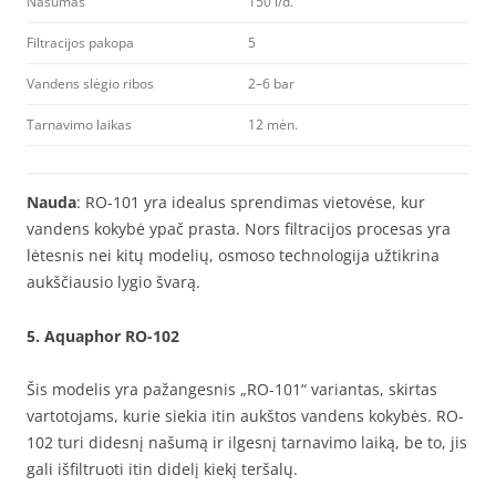
Našumas
150 l/d.
Filtracijos pakopa
5
Vandens slėgio ribos
2–6 bar
Tarnavimo laikas
12 mėn.
Nauda
: RO-101 yra idealus sprendimas vietovėse, kur
vandens kokybė ypač prasta. Nors filtracijos procesas yra
lėtesnis nei kitų modelių, osmoso technologija užtikrina
aukščiausio lygio švarą.
5.
Aquaphor RO-102
Šis modelis yra pažangesnis „RO-101“ variantas, skirtas
vartotojams, kurie siekia itin aukštos vandens kokybės. RO-
102 turi didesnį našumą ir ilgesnį tarnavimo laiką, be to, jis
gali išfiltruoti itin didelį kiekį teršalų.