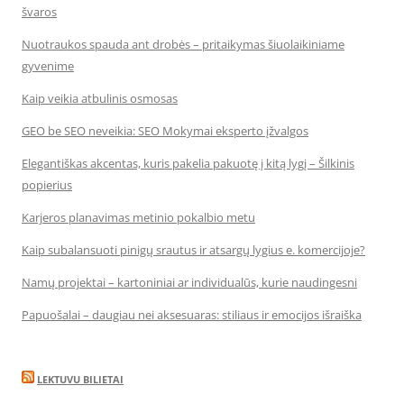
švaros
Nuotraukos spauda ant drobės – pritaikymas šiuolaikiniame
gyvenime
Kaip veikia atbulinis osmosas
GEO be SEO neveikia: SEO Mokymai eksperto įžvalgos
Elegantiškas akcentas, kuris pakelia pakuotę į kitą lygį – Šilkinis
popierius
Karjeros planavimas metinio pokalbio metu
Kaip subalansuoti pinigų srautus ir atsargų lygius e. komercijoje?
Namų projektai – kartoniniai ar individualūs, kurie naudingesni
Papuošalai – daugiau nei aksesuaras: stiliaus ir emocijos išraiška
LEKTUVU BILIETAI