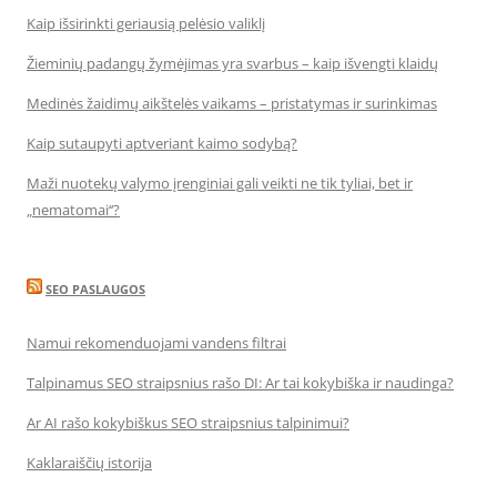
Kaip išsirinkti geriausią pelėsio valiklį
Žieminių padangų žymėjimas yra svarbus – kaip išvengti klaidų
Medinės žaidimų aikštelės vaikams – pristatymas ir surinkimas
Kaip sutaupyti aptveriant kaimo sodybą?
Maži nuotekų valymo įrenginiai gali veikti ne tik tyliai, bet ir
„nematomai‘‘?
SEO PASLAUGOS
Namui rekomenduojami vandens filtrai
Talpinamus SEO straipsnius rašo DI: Ar tai kokybiška ir naudinga?
Ar AI rašo kokybiškus SEO straipsnius talpinimui?
Kaklaraiščių istorija