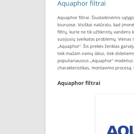
Aquaphor filtrai
Aquaphor filtrai. Šiuolaikinėmis sąly
biuruose. Visiškai natūralu, kad įmonė
filtrų, kurie ne tik užtikrintų vanden
susijusių sveikatos problemų. Vienas i
„Aquaphor“. Šis prekės ženklas garsėj
tiek mažam namų ūkiui, tiek dideliem
populiariausius „Aquaphor“ modelius 
charakteristikas, montavimo procesą, f
Aquaphor filtrai