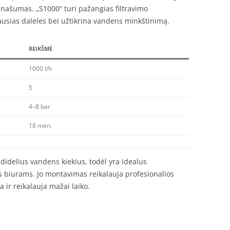
 našumas. „S1000“ turi pažangias filtravimo
ausias daleles bei užtikrina vandens minkštinimą.
REIKŠMĖ
1000 l/h
5
4–8 bar
18 mėn.
 didelius vandens kiekius, todėl yra idealus
biurams. Jo montavimas reikalauja profesionalios
 ir reikalauja mažai laiko.