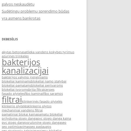
galvos neskaudėtų
Sudėtingų problemų sprendimo būdas
yra asmens bankrotas
DEBESĖLIS
akytas betonas
atlieka vandens kokybes tyrimus
azurines trinkeles
bakterijos
kanalizacijai
bakterijos valymo įrenginiams
blokeliai kaminams
blokeliai namo statybai
blokeliai pamatams
blokeliai pertvaroms
blokeliai tvoroms
brita filtrai
cerpes
fasado plyteles
fibo kaminai
fibo saramos
filtrai
klinkerinės fasado plytelės
klinkerio plytelės
klinkerio plytos
mechaniniai vandens filtrai
pamatiniai blokai kaina
pamatu blokeliai
prilydoma stogo danga
pvc stogo danga kaina
pvc stogo dangos
rulonine stogo danga
seo
seo optimizavimas
seo paslaugos
seo straipsniu talpinimas
sienu blokeliai