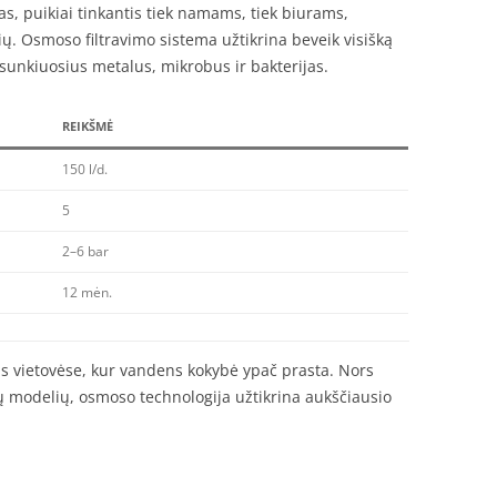
s, puikiai tinkantis tiek namams, tiek biurams,
ų. Osmoso filtravimo sistema užtikrina beveik visišką
, sunkiuosius metalus, mikrobus ir bakterijas.
REIKŠMĖ
150 l/d.
5
2–6 bar
12 mėn.
s vietovėse, kur vandens kokybė ypač prasta. Nors
itų modelių, osmoso technologija užtikrina aukščiausio