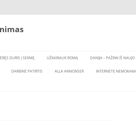
inimas
ĖRĘS DURIS Į SĖKMĘ
UŽKARIAUK ROMĄ
DANIJA – PAŽINK IŠ NAUJO
DARBINĖ PATIRTIS
ALLA ANNONSER
INTERNETE NEMOKAMA