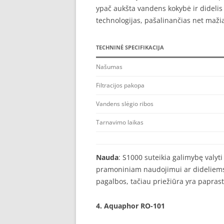
ypač aukšta vandens kokybė ir didelis
technologijas, pašalinančias net maži
TECHNINĖ SPECIFIKACIJA
Našumas
Filtracijos pakopa
Vandens slėgio ribos
Tarnavimo laikas
Nauda
: S1000 suteikia galimybę valyti
pramoniniam naudojimui ar dideliems 
pagalbos, tačiau priežiūra yra paprasta
4.
Aquaphor RO-101