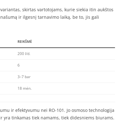
ariantas, skirtas vartotojams, kurie siekia itin aukštos
ašumą ir ilgesnį tarnavimo laiką, be to, jis gali
REIKŠMĖ
200 l/d.
6
3–7 bar
18 mėn.
šumu ir efektyvumu nei RO-101. Jo osmoso technologija
ir yra tinkamas tiek namams, tiek didesniems biurams.