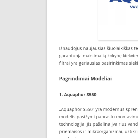
Išnaudojus naujausias šiuolaikiškas t
garantuoja maksimalią kokybę kiekvien
filtrai yra geriausias pasirinkimas si
Pagrindiniai Modeliai
1.
Aquaphor S550
„Aquaphor S550“ yra modernus sprend
modelis pasižymi paprastu montavimu
technologija. Jis pašalina įvairius van
priemaišos ir mikroorganizmai, užtikri