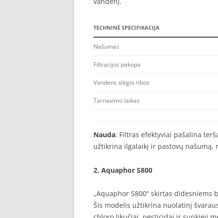
vandenį.
TECHNINĖ SPECIFIKACIJA
Našumas
Filtracijos pakopa
Vandens slėgio ribos
Tarnavimo laikas
Nauda
: Filtras efektyviai pašalina te
užtikrina ilgalaikį ir pastovų našumą, 
2.
Aquaphor S800
„Aquaphor S800“ skirtas didesniems 
Šis modelis užtikrina nuolatinį švarau
chloro likučiai, pesticidai ir sunkieji 