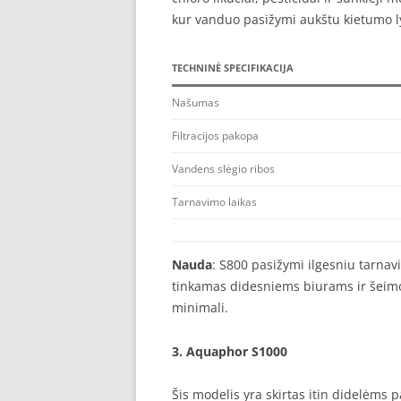
kur vanduo pasižymi aukštu kietumo l
TECHNINĖ SPECIFIKACIJA
Našumas
Filtracijos pakopa
Vandens slėgio ribos
Tarnavimo laikas
Nauda
: S800 pasižymi ilgesniu tarnav
tinkamas didesniems biurams ir šeimo
minimali.
3.
Aquaphor S1000
Šis modelis yra skirtas itin didelėms