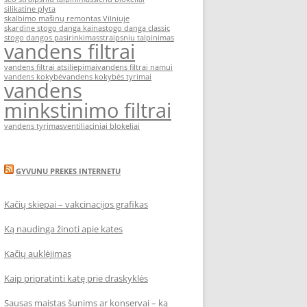
silikatine plyta
skalbimo mašinų remontas Vilniuje
skardine stogo danga kaina
stogo danga classic
stogo dangos pasirinkimas
straipsniu talpinimas
vandens filtrai
vandens filtrai atsiliepimai
vandens filtrai namui
vandens kokybė
vandens kokybės tyrimai
vandens
minkstinimo filtrai
vandens tyrimas
ventiliaciniai blokeliai
GYVUNU PREKES INTERNETU
Kačių skiepai – vakcinacijos grafikas
Ką naudinga žinoti apie kates
Kačių auklėjimas
Kaip pripratinti katę prie draskyklės
Sausas maistas šunims ar konservai – ką