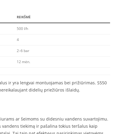
REIKŠMĖ
500 l/h
4
2–6 bar
12 mėn.
ršalus ir yra lengvai montuojamas bei prižiūrimas. S550
nereikalaujant didelių priežiūros išlaidų.
biurams ar šeimoms su didesniu vandens suvartojimu.
s vandens tiekimą ir pašalina tokius teršalus kaip
metalai. Tai taip pat efektyvus pasirinkimas vietovėms,