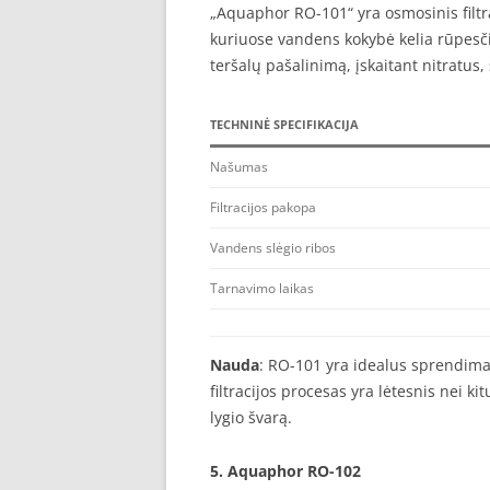
„Aquaphor RO-101“ yra osmosinis filtra
kuriuose vandens kokybė kelia rūpesči
teršalų pašalinimą, įskaitant nitratus
TECHNINĖ SPECIFIKACIJA
Našumas
Filtracijos pakopa
Vandens slėgio ribos
Tarnavimo laikas
Nauda
: RO-101 yra idealus sprendima
filtracijos procesas yra lėtesnis nei k
lygio švarą.
5.
Aquaphor RO-102