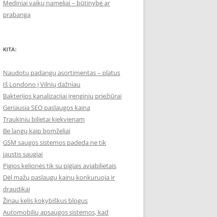
Mediniai vaikų nameliai – būtinybė ar
prabanga
KITA:
Naudotų padangų asortimentas – platus
Iš Londono į Vilnių dažniau
Bakterijos kanalizacijai įrenginių priežiūrai
Geriausia SEO paslaugos kaina
Traukiniu bilietai kiekvienam
Be langų kaip bomželiai
GSM saugos sistemos padeda ne tik
jaustis saugiai
Pigios kelionės tik su pigiais aviabilietais
Dėl mažų paslaugų kainų konkuruoja ir
draudikai
Žinau kelis kokybiškus blogus
Automobilių apsaugos sistemos, kad