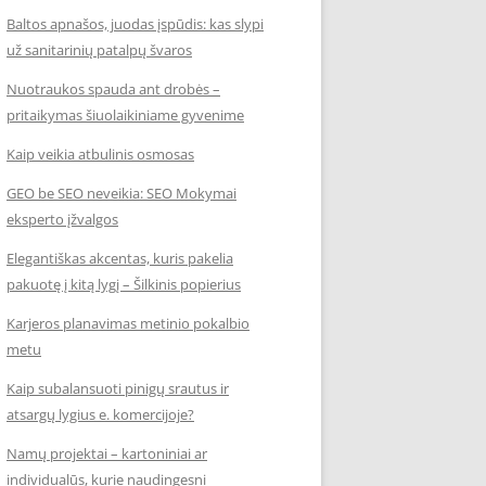
Baltos apnašos, juodas įspūdis: kas slypi
už sanitarinių patalpų švaros
Nuotraukos spauda ant drobės –
pritaikymas šiuolaikiniame gyvenime
Kaip veikia atbulinis osmosas
GEO be SEO neveikia: SEO Mokymai
eksperto įžvalgos
Elegantiškas akcentas, kuris pakelia
pakuotę į kitą lygį – Šilkinis popierius
Karjeros planavimas metinio pokalbio
metu
Kaip subalansuoti pinigų srautus ir
atsargų lygius e. komercijoje?
Namų projektai – kartoniniai ar
individualūs, kurie naudingesni