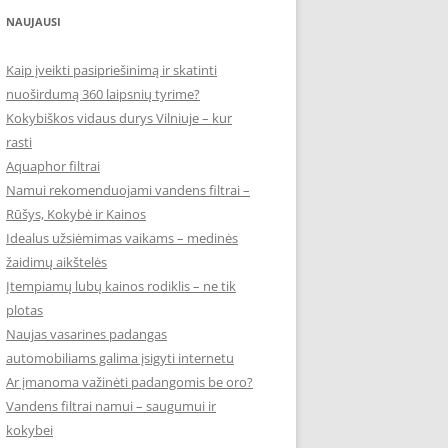
NAUJAUSI
Kaip įveikti pasipriešinimą ir skatinti
nuoširdumą 360 laipsnių tyrime?
Kokybiškos vidaus durys Vilniuje – kur
rasti
Aquaphor filtrai
Namui rekomenduojami vandens filtrai –
Rūšys, Kokybė ir Kainos
Idealus užsiėmimas vaikams – medinės
žaidimų aikštelės
Įtempiamų lubų kainos rodiklis – ne tik
plotas
Naujas vasarines padangas
automobiliams galima įsigyti internetu
Ar įmanoma važinėti padangomis be oro?
Vandens filtrai namui – saugumui ir
kokybei