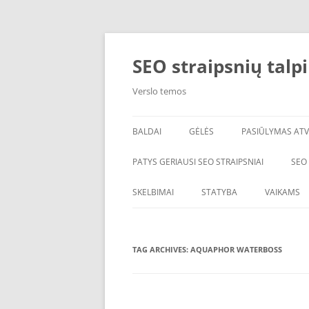
Skip
to
content
SEO straipsnių talp
Verslo temos
BALDAI
GĖLĖS
PASIŪLYMAS ATV
PATYS GERIAUSI SEO STRAIPSNIAI
SEO
SKELBIMAI
STATYBA
VAIKAMS
TAG ARCHIVES:
AQUAPHOR WATERBOSS