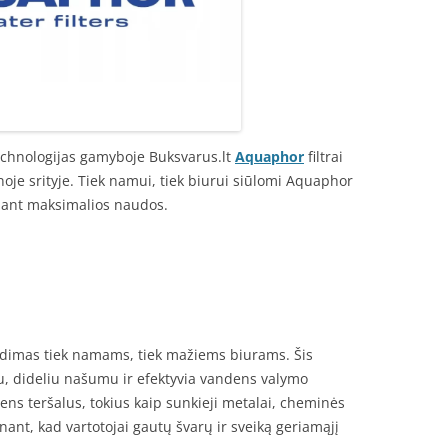
echnologijas gamyboje Buksvarus.lt
Aquaphor
filtrai
oje srityje. Tiek namui, tiek biurui siūlomi Aquaphor
ekiant maksimalios naudos.
imas tiek namams, tiek mažiems biurams. Šis
, dideliu našumu ir efektyvia vandens valymo
dens teršalus, tokius kaip sunkieji metalai, cheminės
nant, kad vartotojai gautų švarų ir sveiką geriamąjį