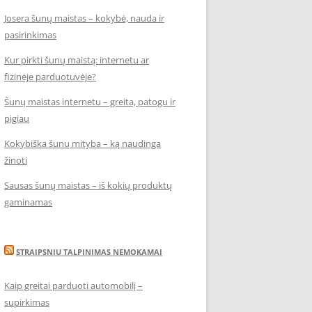
Josera šunų maistas – kokybė, nauda ir
pasirinkimas
Kur pirkti šunų maistą: internetu ar
fizinėje parduotuvėje?
Šunų maistas internetu – greita, patogu ir
pigiau
Kokybiška šunų mityba – ką naudinga
žinoti
Sausas šunų maistas – iš kokių produktų
gaminamas
STRAIPSNIU TALPINIMAS NEMOKAMAI
Kaip greitai parduoti automobilį –
supirkimas