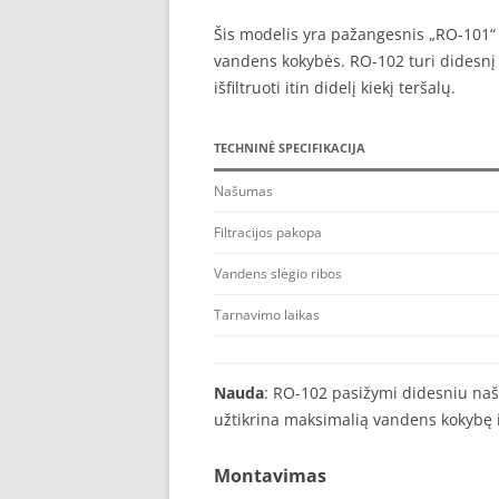
Šis modelis yra pažangesnis „RO-101“ v
vandens kokybės. RO-102 turi didesnį n
išfiltruoti itin didelį kiekį teršalų.
TECHNINĖ SPECIFIKACIJA
Našumas
Filtracijos pakopa
Vandens slėgio ribos
Tarnavimo laikas
Nauda
: RO-102 pasižymi didesniu na
užtikrina maksimalią vandens kokybę 
Montavimas