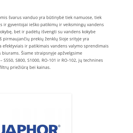
gomis švarus vanduo yra būtinybė tiek namuose, tiek
s ir gyventojai ieško patikimų ir veiksmingų vandens
s kokybę, bet ir padėtų išvengti su vandens kokybe
š pirmaujančių prekių ženklų šioje srityje yra
a efektyviais ir patikimais vandens valymo sprendimais
s biurams. Šiame straipsnyje apžvelgsime
– S550, S800, S1000, RO-101 ir RO-102, jų technines
iltrų priežiūrą bei kainas.