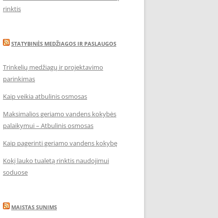
rinktis
STATYBINĖS MEDŽIAGOS IR PASLAUGOS
Trinkelių medžiagų ir projektavimo
parinkimas
Kaip veikia atbulinis osmosas
Maksimalios geriamo vandens kokybės
palaikymui – Atbulinis osmosas
Kaip pagerinti geriamo vandens kokybę
Kokį lauko tualetą rinktis naudojimui
soduose
MAISTAS SUNIMS