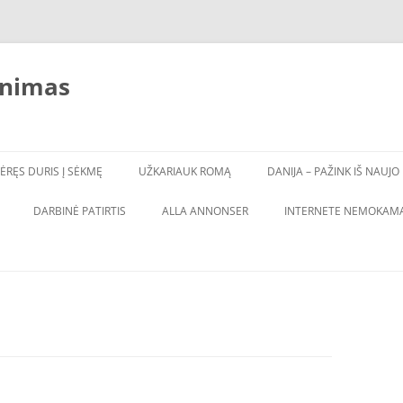
inimas
ĖRĘS DURIS Į SĖKMĘ
UŽKARIAUK ROMĄ
DANIJA – PAŽINK IŠ NAUJO
DARBINĖ PATIRTIS
ALLA ANNONSER
INTERNETE NEMOKAMA