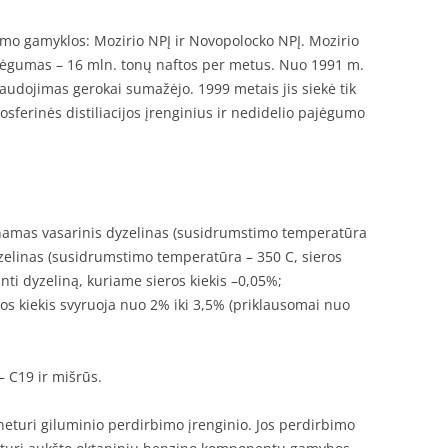
bimo gamyklos: Mozirio NPĮ ir Novopolocko NPĮ. Mozirio
ajėgumas – 16 mln. tonų naftos per metus. Nuo 1991 m.
udojimas gerokai sumažėjo. 1999 metais jis siekė tik
osferinės distiliacijos įrenginius ir nedidelio pajėgumo
minamas vasarinis dyzelinas (susidrumstimo temperatūra
dyzelinas (susidrumstimo temperatūra – 350 C, sieros
nti dyzeliną, kuriame sieros kiekis –0,05%;
os kiekis svyruoja nuo 2% iki 3,5% (priklausomai nuo
 – C19 ir mišrūs.
neturi giluminio perdirbimo įrenginio. Jos perdirbimo