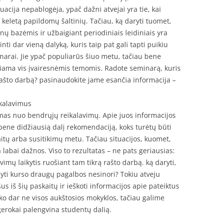
tuacija nepablogėja, ypač dažni atvejai yra tie, kai
 keletą papildomų šaltinių. Tačiau, ką daryti tuomet,
nų bazėmis ir užbaigiant periodiniais leidiniais yra
nti dar vieną dalyką, kuris taip pat gali tapti puikiu
inarai. Jie ypač populiarūs šiuo metu, tačiau bene
ošiama vis įvairesnėmis temomis. Radote seminarą, kuris
 rašto darbą? pasinaudokite jame esančia informacija –
ikalavimus
mas nuo bendrųjų reikalavimų. Apie juos informacijos
u bene didžiausią dalį rekomendaciją, koks turėtų būti
aitų arba susitikimų metu. Tačiau situacijos, kuomet,
 labai dažnos. Viso to rezultatas – ne pats geriausias:
vimų laikytis ruošiant tam tikrą rašto darbą. ką daryti,
rašyti kurso draugų pagalbos nesinori? Tokiu atveju
šus iš šių paskaitų ir ieškoti informacijos apie pateiktus
ko dar ne visos aukštosios mokyklos, tačiau galime
 gerokai palengvina studentų dalią.