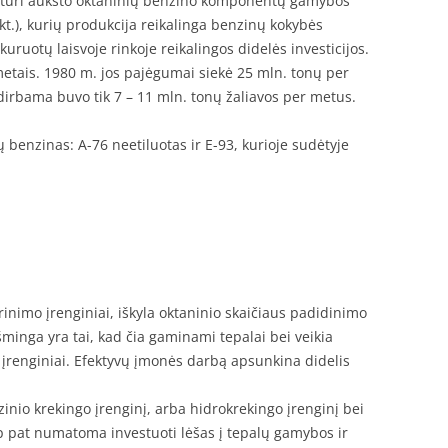
 neturi aukšto oktaninių benzino komponentų gamybos
r kt.), kurių produkcija reikalinga benzinų kokybės
uruotų laisvoje rinkoje reikalingos didelės investicijos.
etais. 1980 m. jos pajėgumai siekė 25 mln. tonų per
dirbama buvo tik 7 – 11 mln. tonų žaliavos per metus.
benzinas: A-76 neetiluotas ir E-93, kurioje sudėtyje
nimo įrenginiai, iškyla oktaninio skaičiaus padidinimo
minga yra tai, kad čia gaminami tepalai bei veikia
įrenginiai. Efektyvų įmonės darbą apsunkina didelis
zinio krekingo įrenginį, arba hidrokrekingo įrenginį bei
p pat numatoma investuoti lėšas į tepalų gamybos ir