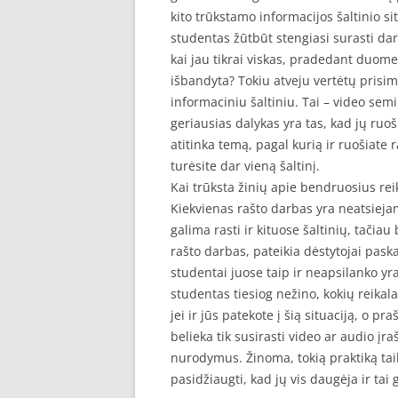
kito trūkstamo informacijos šaltinio si
studentas žūtbūt stengiasi surasti dar
kai jau tikrai viskas, pradedant duome
išbandyta? Tokiu atveju vertėtų prisimi
informaciniu šaltiniu. Tai – video sem
geriausias dalykas yra tas, kad jų ru
atitinka temą, pagal kurią ir ruošiate
turėsite dar vieną šaltinį.
Kai trūksta žinių apie bendruosius re
Kiekvienas rašto darbas yra neatsieja
galima rasti ir kituose šaltinių, tačia
rašto darbas, pateikia dėstytojai pask
studentai juose taip ir neapsilanko yra
studentas tiesiog nežino, kokių reikala
jei ir jūs patekote į šią situaciją, o p
belieka tik susirasti video ar audio įra
nurodymus. Žinoma, tokią praktiką tai
pasidžiaugti, kad jų vis daugėja ir tai