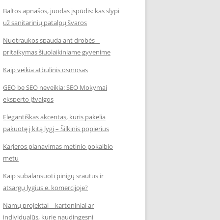
Baltos apnašos, juodas įspūdis: kas slypi
už sanitarinių patalpų švaros
Nuotraukos spauda ant drobės –
pritaikymas šiuolaikiniame gyvenime
Kaip veikia atbulinis osmosas
GEO be SEO neveikia: SEO Mokymai
eksperto įžvalgos
Elegantiškas akcentas, kuris pakelia
pakuotę į kitą lygį – Šilkinis popierius
Karjeros planavimas metinio pokalbio
metu
Kaip subalansuoti pinigų srautus ir
atsargų lygius e. komercijoje?
Namų projektai – kartoniniai ar
individualūs, kurie naudingesni