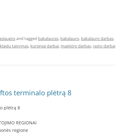
aslaugos
and tagged
bakalauras
,
bakalauro
,
bakalauro darbas
,
klaidu taisymas
,
kursiniai darbai
,
magistro darbas
,
rasto darbai
ftos terminalo plėtrą 8
o plėtrą 8
TOJIMO REGIONAI
monės regione