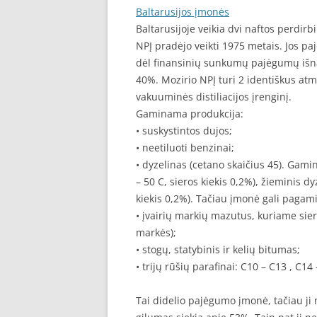
Baltarusijos įmonės
Baltarusijoje veikia dvi naftos perdir
NPĮ pradėjo veikti 1975 metais. Jos p
dėl finansinių sunkumų pajėgumų išna
40%. Mozirio NPĮ turi 2 identiškus atm
vakuuminės distiliacijos įrenginį.
Gaminama produkcija:
• suskystintos dujos;
• neetiluoti benzinai;
• dyzelinas (cetano skaičius 45). Ga
– 50 C, sieros kiekis 0,2%), žieminis 
kiekis 0,2%). Tačiau įmonė gali pagami
• įvairių markių mazutus, kuriame sier
markės);
• stogų, statybinis ir kelių bitumas;
• trijų rūšių parafinai: C10 – C13 , C14
Tai didelio pajėgumo įmonė, tačiau ji 