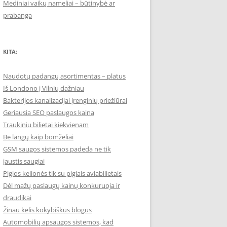
Mediniai vaikų nameliai – būtinybė ar
prabanga
KITA:
Naudotų padangų asortimentas – platus
Iš Londono į Vilnių dažniau
Bakterijos kanalizacijai įrenginių priežiūrai
Geriausia SEO paslaugos kaina
Traukiniu bilietai kiekvienam
Be langų kaip bomželiai
GSM saugos sistemos padeda ne tik
jaustis saugiai
Pigios kelionės tik su pigiais aviabilietais
Dėl mažų paslaugų kainų konkuruoja ir
draudikai
Žinau kelis kokybiškus blogus
Automobilių apsaugos sistemos, kad