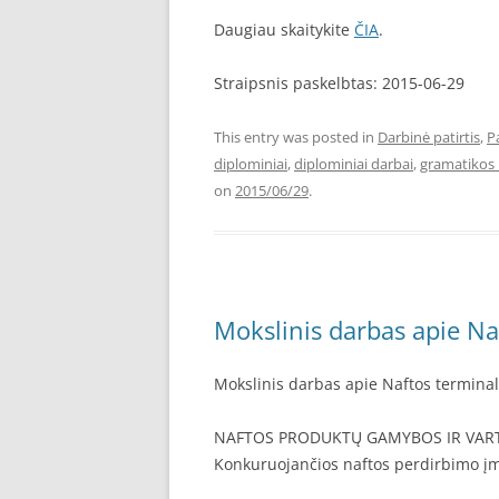
Daugiau skaitykite
ČIA
.
Straipsnis paskelbtas: 2015-06-29
This entry was posted in
Darbinė patirtis
,
P
diplominiai
,
diplominiai darbai
,
gramatikos 
on
2015/06/29
.
Mokslinis darbas apie Na
Mokslinis darbas apie Naftos terminal
NAFTOS PRODUKTŲ GAMYBOS IR VAR
Konkuruojančios naftos perdirbimo į