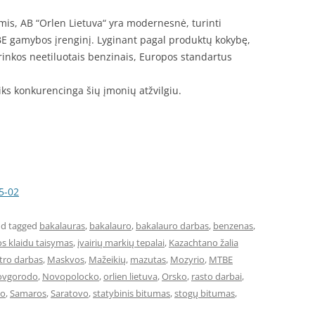
mis, AB “Orlen Lietuva“ yra modernesnė, turinti
BE gamybos įrenginį. Lyginant pagal produktų kokybę,
inkos neetiluotais benzinais, Europos standartus
liks konkurencinga šių įmonių atžvilgiu.
5-02
d tagged
bakalauras
,
bakalauro
,
bakalauro darbas
,
benzenas
,
s klaidu taisymas
,
įvairių markių tepalai
,
Kazachtano žalia
tro darbas
,
Maskvos
,
Mažeikių
,
mazutas
,
Mozyrio
,
MTBE
Novgorodo
,
Novopolocko
,
orlien lietuva
,
Orsko
,
rasto darbai
,
to
,
Samaros
,
Saratovo
,
statybinis bitumas
,
stogų bitumas
,