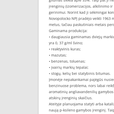
gilumas siekia apie 53%. Taip pat ji
įrenginių (izomerizacijos, alkilinimo i
gerinimui. Norint kad ji sėkmingai konk
Novopolocko NPĮ pradėjo veikti 1963 m
metus, tačiau paskutiniais metais per
Gaminama produkcija:
• daugiausia gaminamas dviejų markių 
yra 0, 37 g/ml švino;
• reaktyvinis kuras;
• mazutas;
• benzenas, toluenas;
• įvairių markių tepalai;
• stogų, kelių bei statybinis bitumas.
Įmonėje nepakankamai pajėgūs nusieri
benzinuose problema, nors labai reikš
aromatinių angliavandenilių gamybos 
atskirų įrenginių skaičius.
Ateityje planuojama statyti arba katali
naują p-ksileno gamybos įrenginį. Tai