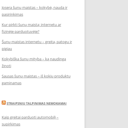
Josera šunų maistas – kokybė, nauda ir
pasirinkimas
Kur pirkti šunų maistą: internetu ar
fizinėje parduotuvėje?
Šunų maistas internetu – greita, patogu ir
pigiau
Kokybiška šunų mityba – ką naudinga
žinoti
Sausas šunų maistas – iš kokių produktų
gaminamas
STRAIPSNIU TALPINIMAS NEMOKAMAI
Kaip greitai parduoti automobilį –
supirkimas