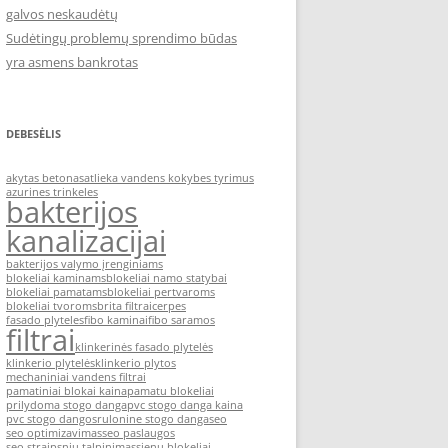
galvos neskaudėtų
Sudėtingų problemų sprendimo būdas
yra asmens bankrotas
DEBESĖLIS
akytas betonas
atlieka vandens kokybes tyrimus
azurines trinkeles
bakterijos
kanalizacijai
bakterijos valymo įrenginiams
blokeliai kaminams
blokeliai namo statybai
blokeliai pamatams
blokeliai pertvaroms
blokeliai tvoroms
brita filtrai
cerpes
fasado plyteles
fibo kaminai
fibo saramos
filtrai
klinkerinės fasado plytelės
klinkerio plytelės
klinkerio plytos
mechaniniai vandens filtrai
pamatiniai blokai kaina
pamatu blokeliai
prilydoma stogo danga
pvc stogo danga kaina
pvc stogo dangos
rulonine stogo danga
seo
seo optimizavimas
seo paslaugos
seo straipsniu talpinimas
sienu blokeliai