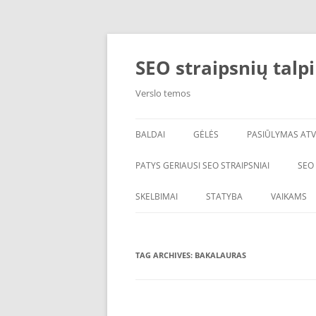
Skip
to
content
SEO straipsnių talp
Verslo temos
BALDAI
GĖLĖS
PASIŪLYMAS ATV
PATYS GERIAUSI SEO STRAIPSNIAI
SEO
SKELBIMAI
STATYBA
VAIKAMS
TAG ARCHIVES:
BAKALAURAS