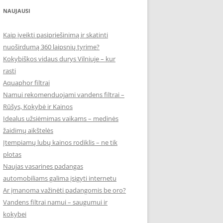
NAUJAUSI
Kaip įveikti pasipriešinimą ir skatinti
nuoširdumą 360 laipsnių tyrime?
Kokybiškos vidaus durys Vilniuje – kur
rasti
Aquaphor filtrai
Namui rekomenduojami vandens filtrai –
Rūšys, Kokybė ir Kainos
Idealus užsiėmimas vaikams – medinės
žaidimų aikštelės
Įtempiamų lubų kainos rodiklis – ne tik
plotas
Naujas vasarines padangas
automobiliams galima įsigyti internetu
Ar įmanoma važinėti padangomis be oro?
Vandens filtrai namui – saugumui ir
kokybei