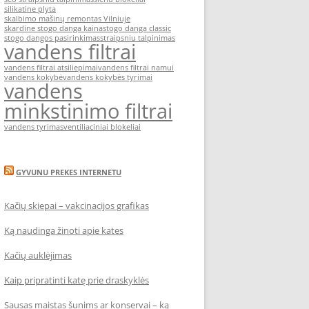
silikatine plyta
skalbimo mašinų remontas Vilniuje
skardine stogo danga kaina
stogo danga classic
stogo dangos pasirinkimas
straipsniu talpinimas
vandens filtrai
vandens filtrai atsiliepimai
vandens filtrai namui
vandens kokybė
vandens kokybės tyrimai
vandens
minkstinimo filtrai
vandens tyrimas
ventiliaciniai blokeliai
GYVUNU PREKES INTERNETU
Kačių skiepai – vakcinacijos grafikas
Ką naudinga žinoti apie kates
Kačių auklėjimas
Kaip pripratinti katę prie draskyklės
Sausas maistas šunims ar konservai – ką