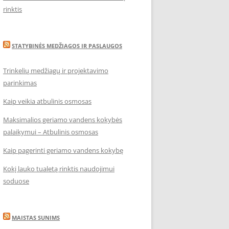
rinktis
STATYBINĖS MEDŽIAGOS IR PASLAUGOS
Trinkelių medžiagų ir projektavimo
parinkimas
Kaip veikia atbulinis osmosas
Maksimalios geriamo vandens kokybės
palaikymui – Atbulinis osmosas
Kaip pagerinti geriamo vandens kokybę
Kokį lauko tualetą rinktis naudojimui
soduose
MAISTAS SUNIMS