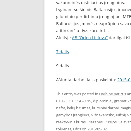
vakuuminės distiliacijos įrenginius.
Lyginant su šiomis Baltarusijos įmonė
giluminio perdirbimo įrenginį bei MT
Baltarusijos įmonės neaprūpina savo r
atitinkančiu dyz. kuru ir t.t.
Ateityje
AB “Orlen Lietuva“
dar ilgai iš
7 dalis
.
9 dalis.
Aštunta darbo dalis paskelbta:
2015-0
This entry was posted in
Darbinė patirtis
an
C10 – C13
,
C14 – C19
,
diplominiai
,
gramatiko
nafta
,
kelių bitumas
,
kursiniai darbai
,
magis
gamybos įrenginys
,
Nižnekamsko
,
Nižnij 
reaktyvinis kuras
,
Riazanės
,
Rusijos
,
Salava
toluenas
,
Ufos
on
2015/05/02
.