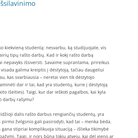
išsilavinimo
o kiekvieną studentą: nesvarbu, ką studijuojate, vis
airių tipų rašto darbų. Kad ir kokį rašto darbą
ai nepavyks išsiversti. Savaime suprantama, prireikus
, visada galima kreiptis į dėstytoją, tačiau daugeliui
au, kas svarbiausia – neretai vien tik dėstytojo
minėti dar ir tai, kad yra studentų, kurie į dėstytoją
ito išeities). Taigi, kur dar ieškoti pagalbos, kai kyla
što darbų rašymu?
didžioji dalis rašto darbus rengiančių studentų, yra
iš pirmo žvilgsnio gali pasirodyti, kad tai – menka bėda.
s gana stipriai komplikuoja situaciją – išlieka tikimybė
ažymį. Taigi, ir nors būna tokių atvejų, kai dėl vieno ar