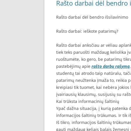
Rašto darbai dėl bendro 
Rašto darbai dėl bendro išsilavinimo
Rašto darbai: ieškote patarimų?
Rašto darbai anksčiau ar vėliau aplank
tiek teks paruošti maždaug keliolika įv
ruoštumėte, ko gero, be patarimų tikr
pastebėjimų apie
rašto darbų rašymą
studentų tai atrodo taip natūralu, tači
patarimų neužtenka (maža to, reikia pa
kreipiasi tik tuomet, kai nebėra jokios k
įvairiausių klausimų, susijusių su ra
Kai trūksta informacinių šaltinių
Ypač dažna situacija, į kurią patenka 
informacijos šaltinių trūkumas. Ir tik 
Iš tikro, informacijos šaltinių trūkuma
gauti maždaug keliais balais žemesnį p