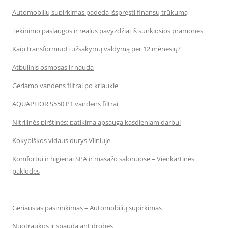
Automobilių supirkimas padeda išspręsti finansų trūkumą
Tekinimo paslaugos ir realūs pavyzdžiai iš sunkiosios pramonės
Kaip transformuoti užsakymų valdymą per 12 mėnesių?
Atbulinis osmosas ir nauda
Geriamo vandens filtrai po kriaukle
AQUAPHOR S550 P1 vandens filtrai
Nitrilinės pirštinės: patikima apsauga kasdieniam darbui
Kokybiškos vidaus durys Vilniuje
Komfortui ir higienai SPA ir masažo salonuose – Vienkartinės
paklodės
Geriausias pasirinkimas – Automobilių supirkimas
Nuotraukos ir spauda ant drobės