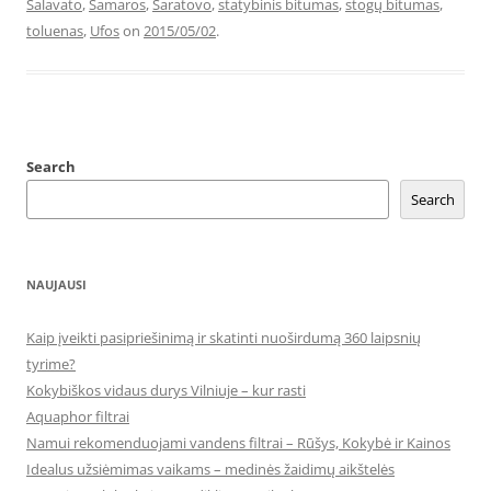
Salavato
,
Samaros
,
Saratovo
,
statybinis bitumas
,
stogų bitumas
,
toluenas
,
Ufos
on
2015/05/02
.
Search
Search
NAUJAUSI
Kaip įveikti pasipriešinimą ir skatinti nuoširdumą 360 laipsnių
tyrime?
Kokybiškos vidaus durys Vilniuje – kur rasti
Aquaphor filtrai
Namui rekomenduojami vandens filtrai – Rūšys, Kokybė ir Kainos
Idealus užsiėmimas vaikams – medinės žaidimų aikštelės