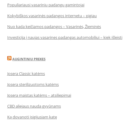
Populiariausi vasarinių padangų gamintojai
Kokybiškos vasarinės padangos internetu – pigiau
Nuo kada keičiamos padangos – Vasarinės, Žieminės
Investicija į naujas vasarines padangas automobiliui – kiek išleisti
AUGINTINIU PREKES
Josera Classic katėms
Josera sterilizuotoms katėms
Josera maistas katėms – atsiliepimai
CBD aliejaus nauda gyvūnams
Ką dovanoti įsigijusiam katę