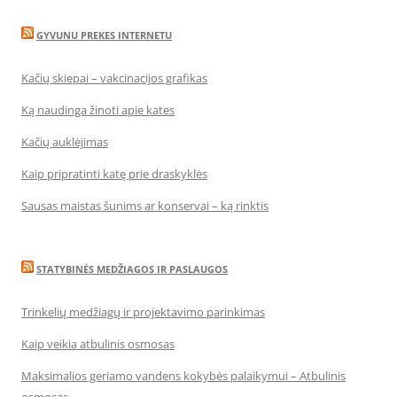
GYVUNU PREKES INTERNETU
Kačių skiepai – vakcinacijos grafikas
Ką naudinga žinoti apie kates
Kačių auklėjimas
Kaip pripratinti katę prie draskyklės
Sausas maistas šunims ar konservai – ką rinktis
STATYBINĖS MEDŽIAGOS IR PASLAUGOS
Trinkelių medžiagų ir projektavimo parinkimas
Kaip veikia atbulinis osmosas
Maksimalios geriamo vandens kokybės palaikymui – Atbulinis