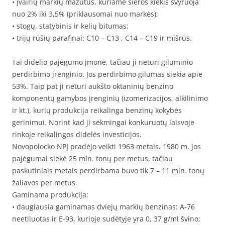
• įvairių markių mazutus, kuriame sieros kiekis svyruoja
nuo 2% iki 3,5% (priklausomai nuo markės);
• stogų, statybinis ir kelių bitumas;
• trijų rūšių parafinai: C10 – C13 , C14 – C19 ir mišrūs.
Tai didelio pajėgumo įmonė, tačiau ji neturi giluminio
perdirbimo įrenginio. Jos perdirbimo gilumas siekia apie
53%. Taip pat ji neturi aukšto oktaninių benzino
komponentų gamybos įrenginių (izomerizacijos, alkilinimo
ir kt.), kurių produkcija reikalinga benzinų kokybės
gerinimui. Norint kad ji sėkmingai konkuruotų laisvoje
rinkoje reikalingos didelės investicijos.
Novopolocko NPĮ pradėjo veikti 1963 metais. 1980 m. jos
pajėgumai siekė 25 mln. tonų per metus, tačiau
paskutiniais metais perdirbama buvo tik 7 – 11 mln. tonų
žaliavos per metus.
Gaminama produkcija:
• daugiausia gaminamas dviejų markių benzinas: A-76
neetiluotas ir E-93, kurioje sudėtyje yra 0, 37 g/ml švino;