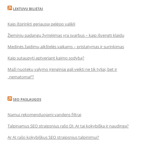
LEKTUVU BILIETAI
Kaip išsirinkti geriausią pelėsio valiklį
Žieminių padangų žymėjimas yra svarbus – kaip išvengti klaidų
Medinės žaidimų aikštelės vaikams – pristatymas ir surinkimas
Kaip sutaupyti aptveriant kaimo sodybą?
Maži nuotekų valymo įrenginiai gali veikti ne tik tyliai, bet ir
„nematomai‘‘?
SEO PASLAUGOS
Namui rekomenduojami vandens filtrai
Talpinamus SEO straipsnius rašo DI: Ar tai kokybiška ir naudinga?
Ar AI rašo kokybiškus SEO straipsnius talpinimui?