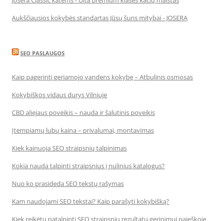
Josera Classic katėms - Ulta premium klasės kačių maistas
Aukščiausios kokybės standartas Jūsų šuns mitybai - JOSERA
SEO PASLAUGOS
Kaip pagerinti geriamojo vandens kokybę – Atbulinis osmosas
Kokybiškos vidaus durys Vilniuje
CBD aliejaus poveikis – nauda ir šalutinis poveikis
Įtempiamų lubų kaina – privalumai, montavimas
Kiek kainuoja SEO straipsnių talpinimas
Kokia nauda talpinti straipsnius į nulinius katalogus?
Nuo ko prasideda SEO tekstų rašymas
Kam naudojami SEO tekstai? Kaip parašyti kokybišką?
Kiek reikėtų patalpinti SEO straipsnių rezultatų gerinimui paieškoje