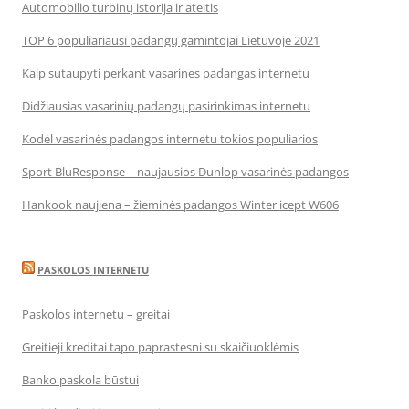
Automobilio turbinų istorija ir ateitis
TOP 6 populiariausi padangų gamintojai Lietuvoje 2021
Kaip sutaupyti perkant vasarines padangas internetu
Didžiausias vasarinių padangų pasirinkimas internetu
Kodėl vasarinės padangos internetu tokios populiarios
Sport BluResponse – naujausios Dunlop vasarinės padangos
Hankook naujiena – žieminės padangos Winter icept W606
PASKOLOS INTERNETU
Paskolos internetu – greitai
Greitieji kreditai tapo paprastesni su skaičiuoklėmis
Banko paskola būstui