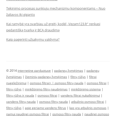
Tekinimo procesas sunkiųjų mechanizmų komponentams – Nuo
žaliavos iki giganto
Kai ramybė yra svarbiau už greitį, kodėl „Vezam123.lt“ renkasi
pedantišką tvarką ir BCA draudimą
Kaip pagerinti užsakymų valdymą?
© 2014
internetine parduotuve
|
padangų žymėjimas
|
padangų
žymėjimas
|
žieminių padangų žymėjimas
|
filtrų rūšys
|
filtrai
nugeležinimui
|
osmoso filtrai> |
osmoso filtrų nauda
|
osmoso filtrai
|
filtrų rūšys
|
minkštinimo filtrų naudojimas
|
minkštinimo sistema
|
filtrų rūšys ir nauda
|
osmoso filtrai
|
vandens filtrai nukalkinimui
|
vandens filtrų nauda
|
osmoso filtrų nauda
|
atbulinio osmoso filtrai
|
filtrų rūšys
|
apie geriamo vandens filtrus
|
kas yra atbulinis osmosas
|
namui naudingi osmoso filtrai
|
osmoso filtrų nauda
|
naudingi osmoso