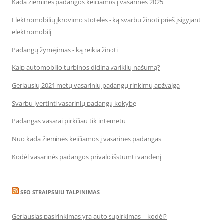
Kada žieminės padangos keičiamos į vasarines 2025
Elektromobilių įkrovimo stotelės - ką svarbu žinoti prieš įsigyjant
elektromobilį
Padangų žymėjimas - ką reikia žinoti
Kaip automobilio turbinos didina variklių našumą?
Geriausių 2021 metų vasarinių padangų rinkimų apžvalga
Svarbu įvertinti vasarinių padangų kokybę
Padangas vasarai pirkčiau tik internetu
Nuo kada žieminės keičiamos į vasarines padangas
Kodėl vasarinės padangos privalo išstumti vandenį
SEO STRAIPSNIU TALPINIMAS
Geriausias pasirinkimas yra auto supirkimas – kodėl?