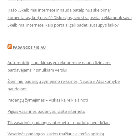
Įrašo „Skelbimai internete ir nauda patalpinus skelbimą“
komentaras, kurį parašė Diskusijos, seo straipsniai, reklamuok save
Skelbimai internete: kaip portalai gali padėti sutaupyti laiko?
PADANGOS PIGIAU
Automobilių supirkimas yra ekonominė nauda fiziniams
pardavėjams ir smulkiam verslui
Žieminių padangų žymėjimo reikšmės, Nauda ir Atsakomybė
naudojant
Padangų žymėjimas – Viskas ką reikia žinoti
Pigias vasarines padangas rasite internetu
Tik vasarinės padangos internetu – naudotų nepirkčiau
Vasarinės padangos, kurios mažiausiai teršia aplinką