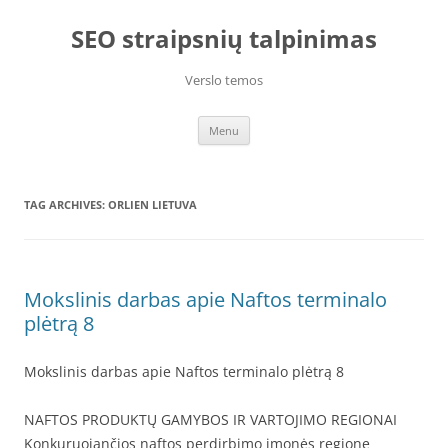
Skip
to
SEO straipsnių talpinimas
content
Verslo temos
Menu
TAG ARCHIVES:
ORLIEN LIETUVA
Mokslinis darbas apie Naftos terminalo
plėtrą 8
Mokslinis darbas apie Naftos terminalo plėtrą 8
NAFTOS PRODUKTŲ GAMYBOS IR VARTOJIMO REGIONAI
Konkuruojančios naftos perdirbimo įmonės regione