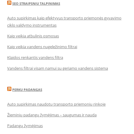
SEO STRAIPSNIU TALPINIMAS
Auto supirkimas kaip efektyvus transporto priemonės gyvavimo
ciklo valdymo instrumentas
Kaip veikia atbulinis osmosas
Kaip veikia vandens nugeležinimo filtrai
Klaidos renkantis vandens filtrą
Vandens filtrai visam namui su geriamo vandens sistema
PERKU PADANGAS
Auto supirkimas naudotų transporto priemonių rinkoje
Žieminių padangų žymėjimas – saugumas ir nauda
Padangų žymėjimas