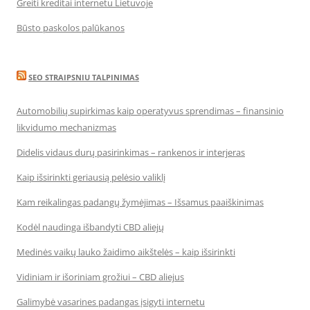
Greiti kreditai internetu Lietuvoje
Būsto paskolos palūkanos
SEO STRAIPSNIU TALPINIMAS
Automobilių supirkimas kaip operatyvus sprendimas – finansinio
likvidumo mechanizmas
Didelis vidaus durų pasirinkimas – rankenos ir interjeras
Kaip išsirinkti geriausią pelėsio valiklį
Kam reikalingas padangų žymėjimas – Išsamus paaiškinimas
Kodėl naudinga išbandyti CBD aliejų
Medinės vaikų lauko žaidimo aikštelės – kaip išsirinkti
Vidiniam ir išoriniam grožiui – CBD aliejus
Galimybė vasarines padangas įsigyti internetu