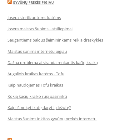
GYVŪNŲ PREKĖS PIGIAU
Josera sterilizuotoms katėms
Josera maistas šunims - atsiliepimai
Saugantiems baldus šeimininkams reikia draskyklės
Maistas šunims internetu pigiau
Dažna problema atsiranda renkantis kačių kraiką
Augalinis kraikas katėms - Tofu
Kaip naudojamas Tofu kraikas
Kokią kačių kraiko rūšį pasirinkti
Kaip išmokyti katę daryti į dėžutę?
Maistas šunims ir kitos gyvūnų prekės internetu