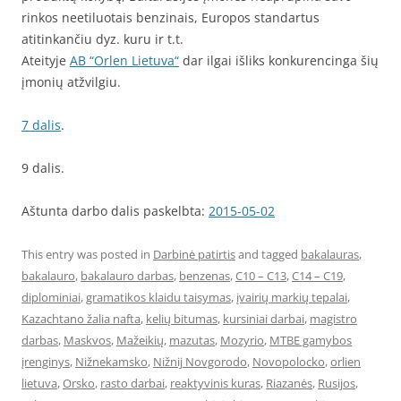
rinkos neetiluotais benzinais, Europos standartus
atitinkančiu dyz. kuru ir t.t.
Ateityje
AB “Orlen Lietuva“
dar ilgai išliks konkurencinga šių
įmonių atžvilgiu.
7 dalis
.
9 dalis.
Aštunta darbo dalis paskelbta:
2015-05-02
This entry was posted in
Darbinė patirtis
and tagged
bakalauras
,
bakalauro
,
bakalauro darbas
,
benzenas
,
C10 – C13
,
C14 – C19
,
diplominiai
,
gramatikos klaidu taisymas
,
įvairių markių tepalai
,
Kazachtano žalia nafta
,
kelių bitumas
,
kursiniai darbai
,
magistro
darbas
,
Maskvos
,
Mažeikių
,
mazutas
,
Mozyrio
,
MTBE gamybos
įrenginys
,
Nižnekamsko
,
Nižnij Novgorodo
,
Novopolocko
,
orlien
lietuva
,
Orsko
,
rasto darbai
,
reaktyvinis kuras
,
Riazanės
,
Rusijos
,