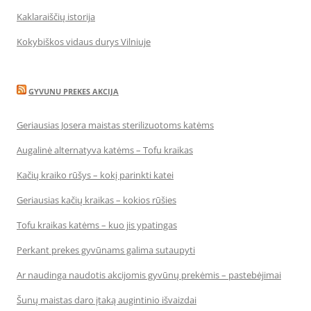
Kaklaraiščių istorija
Kokybiškos vidaus durys Vilniuje
GYVUNU PREKES AKCIJA
Geriausias Josera maistas sterilizuotoms katėms
Augalinė alternatyva katėms – Tofu kraikas
Kačių kraiko rūšys – kokį parinkti katei
Geriausias kačių kraikas – kokios rūšies
Tofu kraikas katėms – kuo jis ypatingas
Perkant prekes gyvūnams galima sutaupyti
Ar naudinga naudotis akcijomis gyvūnų prekėmis – pastebėjimai
Šunų maistas daro įtaką augintinio išvaizdai