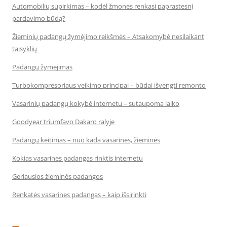
Automobilių supirkimas – kodėl žmonės renkasi paprastesnį
pardavimo būdą?
Žieminių padangų žymėjimo reikšmės – Atsakomybė nesilaikant
taisyklių
Padangų žymėjimas
Turbokompresoriaus veikimo principai – būdai išvengti remonto
Vasarinių padangų kokybė internetu – sutaupoma laiko
Goodyear triumfavo Dakaro ralyje
Padangų keitimas – nuo kada vasarinės, žieminės
Kokias vasarines padangas rinktis internetu
Geriausios žieminės padangos
Renkatės vasarines padangas – kaip išsirinkti