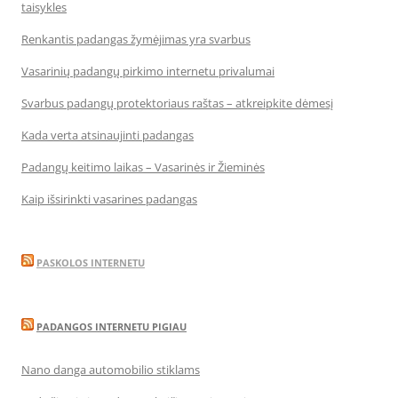
taisykles
Renkantis padangas žymėjimas yra svarbus
Vasarinių padangų pirkimo internetu privalumai
Svarbus padangų protektoriaus raštas – atkreipkite dėmesį
Kada verta atsinaujinti padangas
Padangų keitimo laikas – Vasarinės ir Žieminės
Kaip išsirinkti vasarines padangas
PASKOLOS INTERNETU
PADANGOS INTERNETU PIGIAU
Nano danga automobilio stiklams