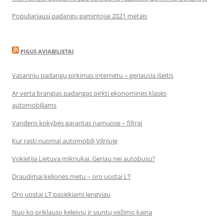
Populiariausi padangų gamintojai 2021 metais
PIGUS AVIABILIETAI
Vasarinių padangų pirkimas internetu – geriausia išeitis
Ar verta brangias padangas pirkti ekonominės klasės
automobiliams
Vandens kokybės garantas namuose – filtrai
Kur rasti nuomai automobilį Vilniuje
Vokietija Lietuva mikriukai. Geriau nei autobusu?
Draudimai kelionės metu – oro uostai LT
Oro uostai LT pasiekiami lengviau
Nuo ko priklauso keleivių ir siuntų vežimo kaina