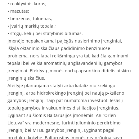
• reaktyvinis kuras;
• mazutas;
• benzenas, toluenas;
• įvairių markių tepalai;
• stogų, kelių bei statybinis bitumas.
Įmonėje nepakankamai pajėgūs nusierinimo įrenginiai,
iškyla oktaninio skaičiaus padidinimo benzinuose
problema, nors labai reikšminga yra tai, kad čia gaminami
tepalai bei veikia aromatinių angliavandenilių gamybos
įrenginiai. Efektyvų įmonės darbą apsunkina didelis atskirų
įrenginių skaičius.
Ateityje planuojama statyti arba katalizinio krekingo
įrenginį, arba hidrokrekingo įrenginį bei naują p-ksileno
gamybos įrenginį. Taip pat numatoma investuoti lėšas į
tepalų gamybos ir vakuuminės distiliacijos įrenginius.
Lyginant su šiomis Baltarusijos įmonėmis, AB “Orlen
Lietuva“ yra modernesnė, turinti giluminio perdirbimo
įrenginį bei MTBE gamybos įrenginį. Lyginant pagal
produktų kokybę, Baltarusijos įmonės neaprūpina savo