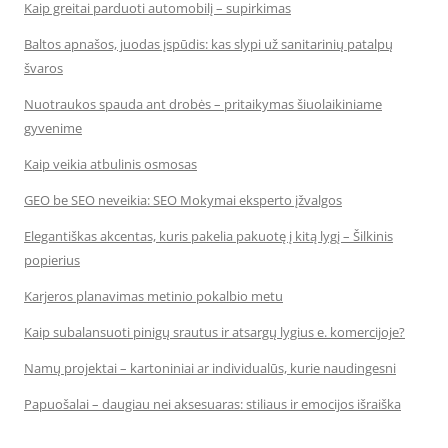
Kaip greitai parduoti automobilį – supirkimas
Baltos apnašos, juodas įspūdis: kas slypi už sanitarinių patalpų
švaros
Nuotraukos spauda ant drobės – pritaikymas šiuolaikiniame
gyvenime
Kaip veikia atbulinis osmosas
GEO be SEO neveikia: SEO Mokymai eksperto įžvalgos
Elegantiškas akcentas, kuris pakelia pakuotę į kitą lygį – Šilkinis
popierius
Karjeros planavimas metinio pokalbio metu
Kaip subalansuoti pinigų srautus ir atsargų lygius e. komercijoje?
Namų projektai – kartoniniai ar individualūs, kurie naudingesni
Papuošalai – daugiau nei aksesuaras: stiliaus ir emocijos išraiška