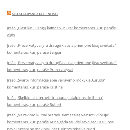
SEO STRAIPSNIU TALPINIMAS
Įrašo „Plastikinių langų kainos Vilniuje“ komentaras, kurį parašė
Algis
Įrašo „Prezervatyvai yra draugiškiausia priemonė Jūsų sveikatai“
komentaras, kurį parašė Sargiai
Įrašo „Prezervatyvai yra draugiškiausia priemonė Jūsų sveikatai“
komentaras, kurį parašė Prezervatyvai
Įrašo „Svarbi informacija apie vairavimo mokyklą Auruda“
komentaras, kurį parašė Kristina
Įrašo „Skelbimai internete ir nauda patalpinus skelbimą“
komentaras, kurį parašė Robert
Įrašo „Vairavimo kursai praradusiems teisę vairuoti Vilniuje“
komentaras, kurį parašė Ar ne gėda tau del savo seo? Keliuose
pavojingesni ne mokiniai, bet turintys teisę vairuoti