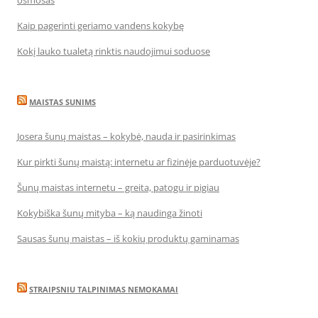
osmosas
Kaip pagerinti geriamo vandens kokybę
Kokį lauko tualetą rinktis naudojimui soduose
MAISTAS SUNIMS
Josera šunų maistas – kokybė, nauda ir pasirinkimas
Kur pirkti šunų maistą: internetu ar fizinėje parduotuvėje?
Šunų maistas internetu – greita, patogu ir pigiau
Kokybiška šunų mityba – ką naudinga žinoti
Sausas šunų maistas – iš kokių produktų gaminamas
STRAIPSNIU TALPINIMAS NEMOKAMAI