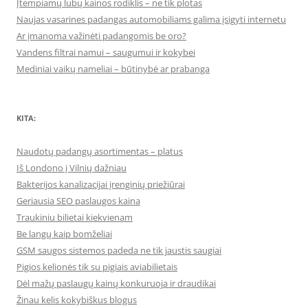
Įtempiamų lubų kainos rodiklis – ne tik plotas
Naujas vasarines padangas automobiliams galima įsigyti internetu
Ar įmanoma važinėti padangomis be oro?
Vandens filtrai namui – saugumui ir kokybei
Mediniai vaikų nameliai – būtinybė ar prabanga
KITA:
Naudotų padangų asortimentas – platus
Iš Londono į Vilnių dažniau
Bakterijos kanalizacijai įrenginių priežiūrai
Geriausia SEO paslaugos kaina
Traukiniu bilietai kiekvienam
Be langų kaip bomželiai
GSM saugos sistemos padeda ne tik jaustis saugiai
Pigios kelionės tik su pigiais aviabilietais
Dėl mažų paslaugų kainų konkuruoja ir draudikai
Žinau kelis kokybiškus blogus