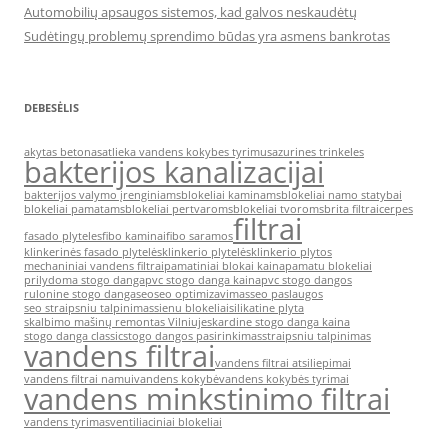
Automobilių apsaugos sistemos, kad galvos neskaudėtų
Sudėtingų problemų sprendimo būdas yra asmens bankrotas
DEBESĖLIS
akytas betonas
atlieka vandens kokybes tyrimus
azurines trinkeles
bakterijos kanalizacijai
bakterijos valymo įrenginiams
blokeliai kaminams
blokeliai namo statybai
blokeliai pamatams
blokeliai pertvaroms
blokeliai tvoroms
brita filtrai
cerpes
filtrai
fasado plyteles
fibo kaminai
fibo saramos
klinkerinės fasado plytelės
klinkerio plytelės
klinkerio plytos
mechaniniai vandens filtrai
pamatiniai blokai kaina
pamatu blokeliai
prilydoma stogo danga
pvc stogo danga kaina
pvc stogo dangos
rulonine stogo danga
seo
seo optimizavimas
seo paslaugos
seo straipsniu talpinimas
sienu blokeliai
silikatine plyta
skalbimo mašinų remontas Vilniuje
skardine stogo danga kaina
stogo danga classic
stogo dangos pasirinkimas
straipsniu talpinimas
vandens filtrai
vandens filtrai atsiliepimai
vandens filtrai namui
vandens kokybė
vandens kokybės tyrimai
vandens minkstinimo filtrai
vandens tyrimas
ventiliaciniai blokeliai