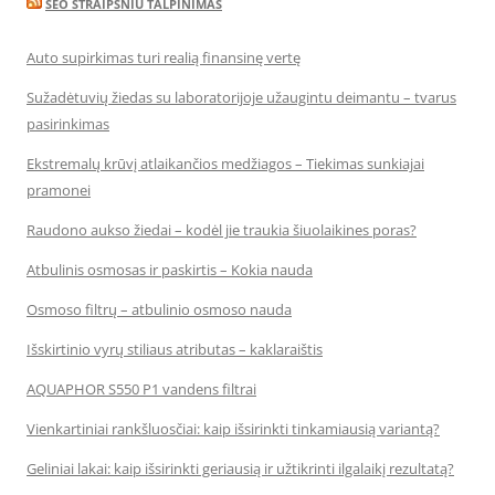
SEO STRAIPSNIU TALPINIMAS
Auto supirkimas turi realią finansinę vertę
Sužadėtuvių žiedas su laboratorijoje užaugintu deimantu – tvarus
pasirinkimas
Ekstremalų krūvį atlaikančios medžiagos – Tiekimas sunkiajai
pramonei
Raudono aukso žiedai – kodėl jie traukia šiuolaikines poras?
Atbulinis osmosas ir paskirtis – Kokia nauda
Osmoso filtrų – atbulinio osmoso nauda
Išskirtinio vyrų stiliaus atributas – kaklaraištis
AQUAPHOR S550 P1 vandens filtrai
Vienkartiniai rankšluosčiai: kaip išsirinkti tinkamiausią variantą?
Geliniai lakai: kaip išsirinkti geriausią ir užtikrinti ilgalaikį rezultatą?