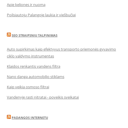
Apie keliones ir nuomą
Poilsiautojų Palangoje laukia ir viešbučiai
SEO STRAIPSNIU TALPINIMAS
Auto supirkimas kaip efektyvus transporto priemonės gyvavimo
ciklo valdymo instrumentas
Klaidos renkantis vandens filtrą
Nano danga automobilio stiklams
Kaip veikia osmoso filtrai
Vandenyje rasti nitratai - poveikis sveikatai
PADANGOS INTERNETU