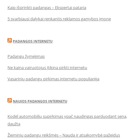
Kaip išsirinkti padangas – Ekspertai pataria
5 svarbiausi dalykai renkantis reklamos gamybos įmonę
PADANGOS INTERNETU
Padangų žymėjimas
Ne kaina vairuotojus įtikina pirkti internetu
Vasarinių padangų pirkimas internetu populiarėja
NAUJOS PADANGOS INTERNETU
Kodėl automobilių supirkimas ypač naudingas parduodant seną,
daužtą
Žieminių padangų reikšmės – Nauda ir atsakomybė pažeidus