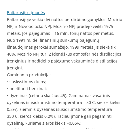
Baltarusijos įmonės
Baltarusijoje veikia dvi naftos perdirbimo gamyklos: Mozirio
NPĮ ir Novopolocko NPĮ. Mozirio NPĮ pradėjo veikti 1975
metais. Jos pajėgumas – 16 mln. tonų naftos per metus.
Nuo 1991 m. dėl finansinių sunkumų pajėgumų
išnaudojimas gerokai sumažėjo. 1999 metais jis siekė tik
40%. Mozirio NPĮ turi 2 identiškus atmosferinės distiliacijos
įrenginius ir nedidelio pajėgumo vakuuminės distiliacijos
įrenginį.
Gaminama produkcija:
• suskystintos dujos;
• neetiluoti benzinai;
• dyzelinas (cetano skaičius 45). Gaminamas vasarinis
dyzelinas (susidrumstimo temperatūra – 50 C, sieros kiekis
0,2%), žieminis dyzelinas (susidrumstimo temperatūra –
350 C, sieros kiekis 0,2%). Tačiau įmonė gali pagaminti
dyzeliną, kuriame sieros kiekis –0,05%;