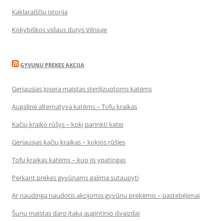
Kaklaraiščių istorija
Kokybiškos vidaus durys Vilniuje
GYVUNU PREKES AKCIJA
Geriausias Josera maistas sterilizuotoms katėms
Augalinė alternatyva katėms – Tofu kraikas
Kačių kraiko rūšys – kokį parinkti katei
Geriausias kačių kraikas – kokios rūšies
Tofu kraikas katėms – kuo jis ypatingas
Perkant prekes gyvūnams galima sutaupyti
Ar naudinga naudotis akcijomis gyvūnų prekėmis – pastebėjimai
Šunų maistas daro įtaką augintinio išvaizdai