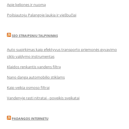
Apie keliones ir nuomą
Poilsiautojų Palangoje laukia ir viešbučiai
SEO STRAIPSNIU TALPINIMAS
Auto supirkimas kaip efektyvus transporto priemonės gyvavimo
ciklo valdymo instrumentas
Klaidos renkantis vandens filtrą
Nano danga automobilio stiklams
Kaip veikia osmoso filtrai
Vandenyje rasti nitratai - poveikis sveikatai
PADANGOS INTERNETU