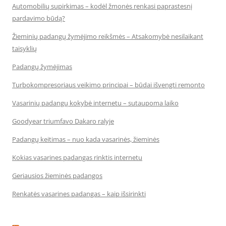
Automobilių supirkimas – kodėl žmonės renkasi paprastesnį
pardavimo būdą?
Žieminių padangų žymėjimo reikšmės – Atsakomybė nesilaikant
taisyklių
Padangų žymėjimas
Turbokompresoriaus veikimo principai – būdai išvengti remonto
Vasarinių padangų kokybė internetu – sutaupoma laiko
Goodyear triumfavo Dakaro ralyje
Padangų keitimas – nuo kada vasarinės, žieminės
Kokias vasarines padangas rinktis internetu
Geriausios žieminės padangos
Renkatės vasarines padangas – kaip išsirinkti