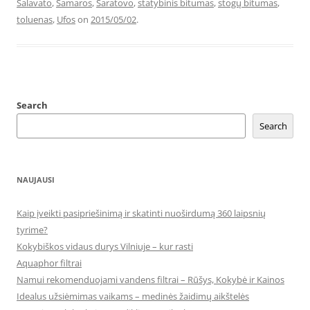
Salavato
,
Samaros
,
Saratovo
,
statybinis bitumas
,
stogų bitumas
,
toluenas
,
Ufos
on
2015/05/02
.
Search
Search
NAUJAUSI
Kaip įveikti pasipriešinimą ir skatinti nuoširdumą 360 laipsnių
tyrime?
Kokybiškos vidaus durys Vilniuje – kur rasti
Aquaphor filtrai
Namui rekomenduojami vandens filtrai – Rūšys, Kokybė ir Kainos
Idealus užsiėmimas vaikams – medinės žaidimų aikštelės