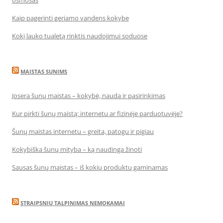
osmosas
Kaip pagerinti geriamo vandens kokybę
Kokį lauko tualetą rinktis naudojimui soduose
MAISTAS SUNIMS
Josera šunų maistas – kokybė, nauda ir pasirinkimas
Kur pirkti šunų maistą: internetu ar fizinėje parduotuvėje?
Šunų maistas internetu – greita, patogu ir pigiau
Kokybiška šunų mityba – ką naudinga žinoti
Sausas šunų maistas – iš kokių produktų gaminamas
STRAIPSNIU TALPINIMAS NEMOKAMAI