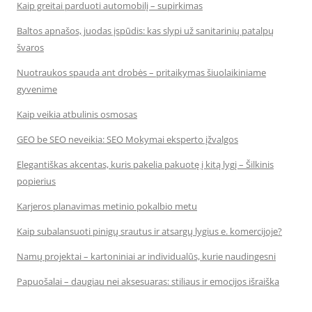
Kaip greitai parduoti automobilį – supirkimas
Baltos apnašos, juodas įspūdis: kas slypi už sanitarinių patalpų
švaros
Nuotraukos spauda ant drobės – pritaikymas šiuolaikiniame
gyvenime
Kaip veikia atbulinis osmosas
GEO be SEO neveikia: SEO Mokymai eksperto įžvalgos
Elegantiškas akcentas, kuris pakelia pakuotę į kitą lygį – Šilkinis
popierius
Karjeros planavimas metinio pokalbio metu
Kaip subalansuoti pinigų srautus ir atsargų lygius e. komercijoje?
Namų projektai – kartoniniai ar individualūs, kurie naudingesni
Papuošalai – daugiau nei aksesuaras: stiliaus ir emocijos išraiška