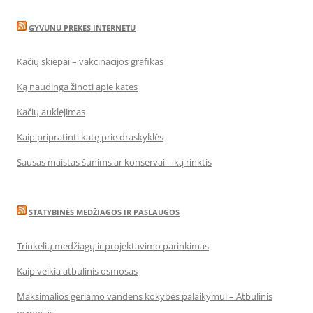
GYVUNU PREKES INTERNETU
Kačių skiepai – vakcinacijos grafikas
Ką naudinga žinoti apie kates
Kačių auklėjimas
Kaip pripratinti katę prie draskyklės
Sausas maistas šunims ar konservai – ką rinktis
STATYBINĖS MEDŽIAGOS IR PASLAUGOS
Trinkelių medžiagų ir projektavimo parinkimas
Kaip veikia atbulinis osmosas
Maksimalios geriamo vandens kokybės palaikymui – Atbulinis