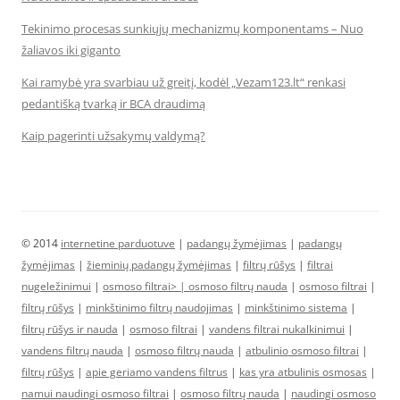
Tekinimo procesas sunkiųjų mechanizmų komponentams – Nuo
žaliavos iki giganto
Kai ramybė yra svarbiau už greitį, kodėl „Vezam123.lt“ renkasi
pedantišką tvarką ir BCA draudimą
Kaip pagerinti užsakymų valdymą?
© 2014
internetine parduotuve
|
padangų žymėjimas
|
padangų
žymėjimas
|
žieminių padangų žymėjimas
|
filtrų rūšys
|
filtrai
nugeležinimui
|
osmoso filtrai> |
osmoso filtrų nauda
|
osmoso filtrai
|
filtrų rūšys
|
minkštinimo filtrų naudojimas
|
minkštinimo sistema
|
filtrų rūšys ir nauda
|
osmoso filtrai
|
vandens filtrai nukalkinimui
|
vandens filtrų nauda
|
osmoso filtrų nauda
|
atbulinio osmoso filtrai
|
filtrų rūšys
|
apie geriamo vandens filtrus
|
kas yra atbulinis osmosas
|
namui naudingi osmoso filtrai
|
osmoso filtrų nauda
|
naudingi osmoso