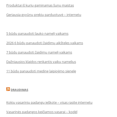
Produktai iš kurių gaminamas šunų maistas
Geriausia gyvūnų prekių parduotuvė – internetu
5 būdų panaudoti lauko namelį vaikams
2026 6 būdų panaudoti žaidimų aikšteles vaikams
7 būdų panaudoti žaidimų namelį vaikams
Dažniausios klaidos renkantis vaikų namelius
11 būdų panaudoti medinę laipiojimo sienelę
DRAUDIMAS
Kokių vasarinių padangų ieškote – visas rasite internetu
Vasarinės padangos keičiamos vasarai – kodėl