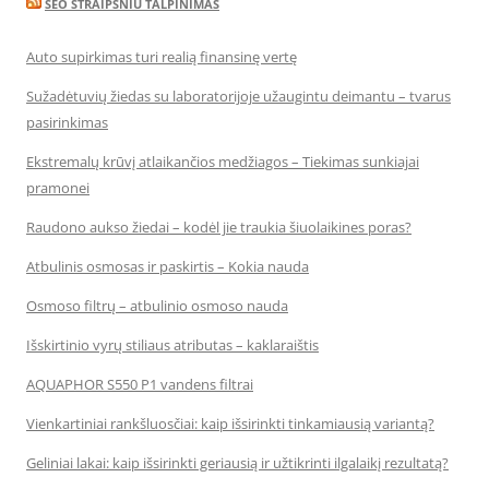
SEO STRAIPSNIU TALPINIMAS
Auto supirkimas turi realią finansinę vertę
Sužadėtuvių žiedas su laboratorijoje užaugintu deimantu – tvarus
pasirinkimas
Ekstremalų krūvį atlaikančios medžiagos – Tiekimas sunkiajai
pramonei
Raudono aukso žiedai – kodėl jie traukia šiuolaikines poras?
Atbulinis osmosas ir paskirtis – Kokia nauda
Osmoso filtrų – atbulinio osmoso nauda
Išskirtinio vyrų stiliaus atributas – kaklaraištis
AQUAPHOR S550 P1 vandens filtrai
Vienkartiniai rankšluosčiai: kaip išsirinkti tinkamiausią variantą?
Geliniai lakai: kaip išsirinkti geriausią ir užtikrinti ilgalaikį rezultatą?