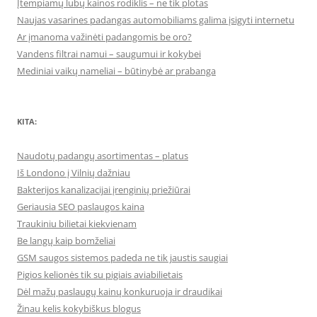
Įtempiamų lubų kainos rodiklis – ne tik plotas
Naujas vasarines padangas automobiliams galima įsigyti internetu
Ar įmanoma važinėti padangomis be oro?
Vandens filtrai namui – saugumui ir kokybei
Mediniai vaikų nameliai – būtinybė ar prabanga
KITA:
Naudotų padangų asortimentas – platus
Iš Londono į Vilnių dažniau
Bakterijos kanalizacijai įrenginių priežiūrai
Geriausia SEO paslaugos kaina
Traukiniu bilietai kiekvienam
Be langų kaip bomželiai
GSM saugos sistemos padeda ne tik jaustis saugiai
Pigios kelionės tik su pigiais aviabilietais
Dėl mažų paslaugų kainų konkuruoja ir draudikai
Žinau kelis kokybiškus blogus