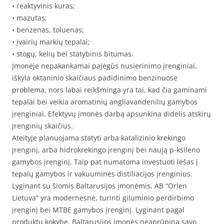
• reaktyvinis kuras;
• mazutas;
• benzenas, toluenas;
• įvairių markių tepalai;
• stogų, kelių bei statybinis bitumas.
Įmonėje nepakankamai pajėgūs nusierinimo įrenginiai,
iškyla oktaninio skaičiaus padidinimo benzinuose
problema, nors labai reikšminga yra tai, kad čia gaminami
tepalai bei veikia aromatinių angliavandenilių gamybos
įrenginiai. Efektyvų įmonės darbą apsunkina didelis atskirų
įrenginių skaičius.
Ateityje planuojama statyti arba katalizinio krekingo
įrenginį, arba hidrokrekingo įrenginį bei naują p-ksileno
gamybos įrenginį. Taip pat numatoma investuoti lėšas į
tepalų gamybos ir vakuuminės distiliacijos įrenginius.
Lyginant su šiomis Baltarusijos įmonėmis, AB “Orlen
Lietuva“ yra modernesnė, turinti giluminio perdirbimo
įrenginį bei MTBE gamybos įrenginį. Lyginant pagal
produktų kokybę, Baltarusijos įmonės neaprūpina savo