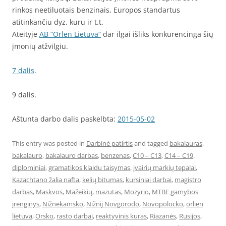
rinkos neetiluotais benzinais, Europos standartus
atitinkančiu dyz. kuru ir t.t.
Ateityje
AB “Orlen Lietuva“
dar ilgai išliks konkurencinga šių
įmonių atžvilgiu.
7 dalis
.
9 dalis.
Aštunta darbo dalis paskelbta:
2015-05-02
This entry was posted in
Darbinė patirtis
and tagged
bakalauras
,
bakalauro
,
bakalauro darbas
,
benzenas
,
C10 – C13
,
C14 – C19
,
diplominiai
,
gramatikos klaidu taisymas
,
įvairių markių tepalai
,
Kazachtano žalia nafta
,
kelių bitumas
,
kursiniai darbai
,
magistro
darbas
,
Maskvos
,
Mažeikių
,
mazutas
,
Mozyrio
,
MTBE gamybos
įrenginys
,
Nižnekamsko
,
Nižnij Novgorodo
,
Novopolocko
,
orlien
lietuva
,
Orsko
,
rasto darbai
,
reaktyvinis kuras
,
Riazanės
,
Rusijos
,