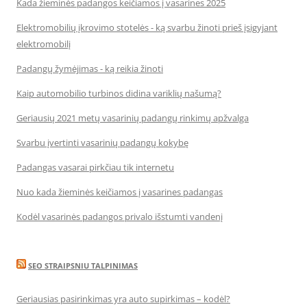
Kada žieminės padangos keičiamos į vasarines 2025
Elektromobilių įkrovimo stotelės - ką svarbu žinoti prieš įsigyjant
elektromobilį
Padangų žymėjimas - ką reikia žinoti
Kaip automobilio turbinos didina variklių našumą?
Geriausių 2021 metų vasarinių padangų rinkimų apžvalga
Svarbu įvertinti vasarinių padangų kokybę
Padangas vasarai pirkčiau tik internetu
Nuo kada žieminės keičiamos į vasarines padangas
Kodėl vasarinės padangos privalo išstumti vandenį
SEO STRAIPSNIU TALPINIMAS
Geriausias pasirinkimas yra auto supirkimas – kodėl?