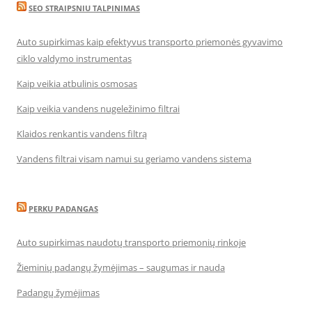
SEO STRAIPSNIU TALPINIMAS
Auto supirkimas kaip efektyvus transporto priemonės gyvavimo
ciklo valdymo instrumentas
Kaip veikia atbulinis osmosas
Kaip veikia vandens nugeležinimo filtrai
Klaidos renkantis vandens filtrą
Vandens filtrai visam namui su geriamo vandens sistema
PERKU PADANGAS
Auto supirkimas naudotų transporto priemonių rinkoje
Žieminių padangų žymėjimas – saugumas ir nauda
Padangų žymėjimas