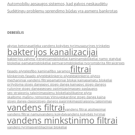
Automobilių apsaugos sistemos, kad galvos neskaudėtų
Sudėtingų problemų sprendimo būdas yra asmens bankrotas
DEBESĖLIS
akytas betonas
atlieka vandens kokybes tyrimus
azurines trinkeles
bakterijos kanalizacijai
bakterijos valymo įrenginiams
blokeliai kaminams
blokeliai namo statybai
blokeliai pamatams
blokeliai pertvaroms
blokeliai tvoroms
brita filtrai
cerpes
filtrai
fasado plyteles
fibo kaminai
fibo saramos
klinkerinės fasado plytelės
klinkerio plytelės
klinkerio plytos
mechaniniai vandens filtrai
pamatiniai blokai kaina
pamatu blokeliai
prilydoma stogo danga
pvc stogo danga kaina
pvc stogo dangos
rulonine stogo danga
seo
seo optimizavimas
seo paslaugos
seo straipsniu talpinimas
sienu blokeliai
silikatine plyta
skalbimo mašinų remontas Vilniuje
skardine stogo danga kaina
stogo danga classic
stogo dangos pasirinkimas
straipsniu talpinimas
vandens filtrai
vandens filtrai atsiliepimai
vandens filtrai namui
vandens kokybė
vandens kokybės tyrimai
vandens minkstinimo filtrai
vandens tyrimas
ventiliaciniai blokeliai