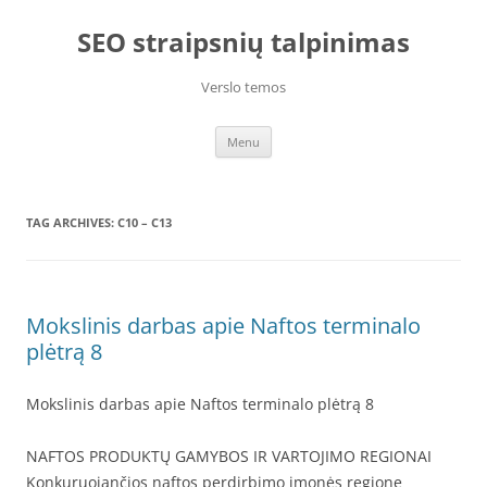
Skip
to
SEO straipsnių talpinimas
content
Verslo temos
Menu
TAG ARCHIVES:
C10 – C13
Mokslinis darbas apie Naftos terminalo
plėtrą 8
Mokslinis darbas apie Naftos terminalo plėtrą 8
NAFTOS PRODUKTŲ GAMYBOS IR VARTOJIMO REGIONAI
Konkuruojančios naftos perdirbimo įmonės regione