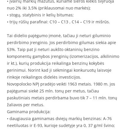
• įvairių markių mazutus, kuriame sieros kiekis svyruoja
nuo 2% iki 3,5% (priklausomai nuo markės);
• stogų, statybinis ir kelių bitumas;
• trijų rūšių parafinai: C10 – C13 , C14 – C19 ir mišrūs.
Tai didelio pajėgumo įmonė, tačiau ji neturi giluminio
perdirbimo įrenginio. Jos perdirbimo gilumas siekia apie
53%. Taip pat ji neturi aukšto oktaninių benzino
komponentų gamybos įrenginių (izomerizacijos, alkilinimo
ir kt.), kurių produkcija reikalinga benzinų kokybės
gerinimui. Norint kad ji sėkmingai konkuruotų laisvoje
rinkoje reikalingos didelės investicijos.
Novopolocko NPĮ pradėjo veikti 1963 metais. 1980 m. jos
pajėgumai siekė 25 mln. tonų per metus, tačiau
paskutiniais metais perdirbama buvo tik 7 – 11 mln. tonų
žaliavos per metus.
Gaminama produkcija:
• daugiausia gaminamas dviejų markių benzinas: A-76
neetiluotas ir E-93, kurioje sudėtyje yra 0, 37 g/ml švino;