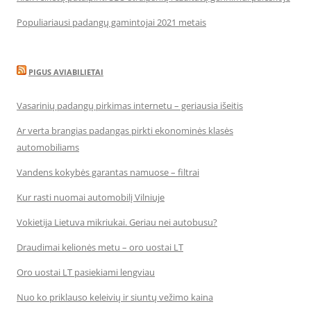
Populiariausi padangų gamintojai 2021 metais
PIGUS AVIABILIETAI
Vasarinių padangų pirkimas internetu – geriausia išeitis
Ar verta brangias padangas pirkti ekonominės klasės
automobiliams
Vandens kokybės garantas namuose – filtrai
Kur rasti nuomai automobilį Vilniuje
Vokietija Lietuva mikriukai. Geriau nei autobusu?
Draudimai kelionės metu – oro uostai LT
Oro uostai LT pasiekiami lengviau
Nuo ko priklauso keleivių ir siuntų vežimo kaina