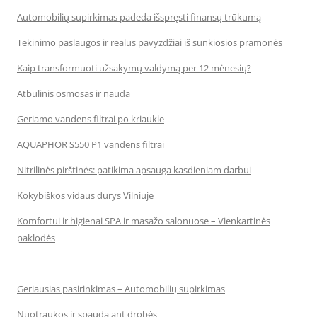
Automobilių supirkimas padeda išspręsti finansų trūkumą
Tekinimo paslaugos ir realūs pavyzdžiai iš sunkiosios pramonės
Kaip transformuoti užsakymų valdymą per 12 mėnesių?
Atbulinis osmosas ir nauda
Geriamo vandens filtrai po kriaukle
AQUAPHOR S550 P1 vandens filtrai
Nitrilinės pirštinės: patikima apsauga kasdieniam darbui
Kokybiškos vidaus durys Vilniuje
Komfortui ir higienai SPA ir masažo salonuose – Vienkartinės
paklodės
Geriausias pasirinkimas – Automobilių supirkimas
Nuotraukos ir spauda ant drobės