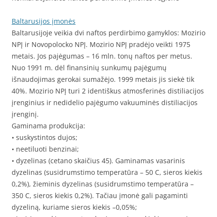
Baltarusijos įmonės
Baltarusijoje veikia dvi naftos perdirbimo gamyklos: Mozirio
NPĮ ir Novopolocko NPĮ. Mozirio NPĮ pradėjo veikti 1975
metais. Jos pajėgumas – 16 mln. tonų naftos per metus.
Nuo 1991 m. dėl finansinių sunkumų pajėgumų
išnaudojimas gerokai sumažėjo. 1999 metais jis siekė tik
40%. Mozirio NPĮ turi 2 identiškus atmosferinės distiliacijos
įrenginius ir nedidelio pajėgumo vakuuminės distiliacijos
įrenginį.
Gaminama produkcija:
• suskystintos dujos;
• neetiluoti benzinai;
• dyzelinas (cetano skaičius 45). Gaminamas vasarinis
dyzelinas (susidrumstimo temperatūra – 50 C, sieros kiekis
0,2%), žieminis dyzelinas (susidrumstimo temperatūra –
350 C, sieros kiekis 0,2%). Tačiau įmonė gali pagaminti
dyzeliną, kuriame sieros kiekis –0,05%;