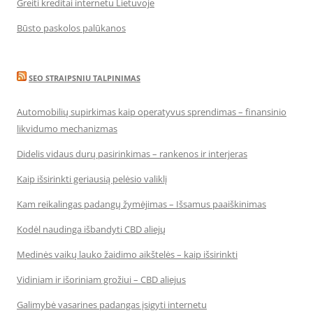
Greiti kreditai internetu Lietuvoje
Būsto paskolos palūkanos
SEO STRAIPSNIU TALPINIMAS
Automobilių supirkimas kaip operatyvus sprendimas – finansinio
likvidumo mechanizmas
Didelis vidaus durų pasirinkimas – rankenos ir interjeras
Kaip išsirinkti geriausią pelėsio valiklį
Kam reikalingas padangų žymėjimas – Išsamus paaiškinimas
Kodėl naudinga išbandyti CBD aliejų
Medinės vaikų lauko žaidimo aikštelės – kaip išsirinkti
Vidiniam ir išoriniam grožiui – CBD aliejus
Galimybė vasarines padangas įsigyti internetu