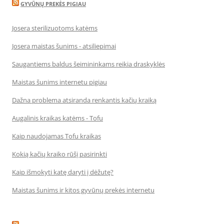
GYVŪNŲ PREKĖS PIGIAU
Josera sterilizuotoms katėms
Josera maistas šunims - atsiliepimai
Saugantiems baldus šeimininkams reikia draskyklės
Maistas šunims internetu pigiau
Dažna problema atsiranda renkantis kačių kraiką
Augalinis kraikas katėms - Tofu
Kaip naudojamas Tofu kraikas
Kokią kačių kraiko rūšį pasirinkti
Kaip išmokyti katę daryti į dėžutę?
Maistas šunims ir kitos gyvūnų prekės internetu