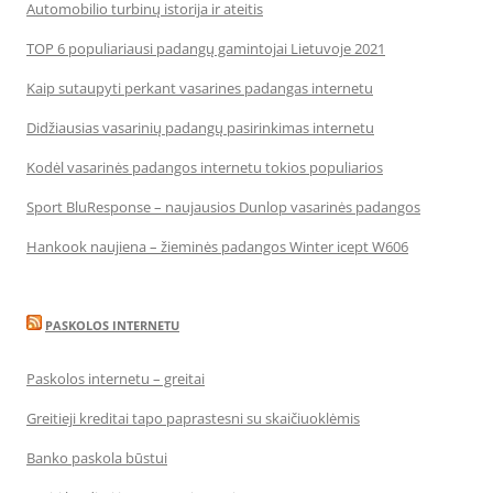
Automobilio turbinų istorija ir ateitis
TOP 6 populiariausi padangų gamintojai Lietuvoje 2021
Kaip sutaupyti perkant vasarines padangas internetu
Didžiausias vasarinių padangų pasirinkimas internetu
Kodėl vasarinės padangos internetu tokios populiarios
Sport BluResponse – naujausios Dunlop vasarinės padangos
Hankook naujiena – žieminės padangos Winter icept W606
PASKOLOS INTERNETU
Paskolos internetu – greitai
Greitieji kreditai tapo paprastesni su skaičiuoklėmis
Banko paskola būstui