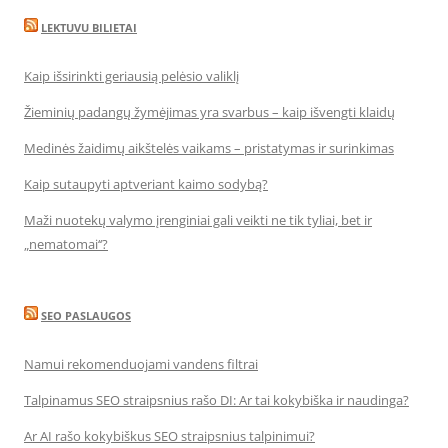
LEKTUVU BILIETAI
Kaip išsirinkti geriausią pelėsio valiklį
Žieminių padangų žymėjimas yra svarbus – kaip išvengti klaidų
Medinės žaidimų aikštelės vaikams – pristatymas ir surinkimas
Kaip sutaupyti aptveriant kaimo sodybą?
Maži nuotekų valymo įrenginiai gali veikti ne tik tyliai, bet ir
„nematomai‘‘?
SEO PASLAUGOS
Namui rekomenduojami vandens filtrai
Talpinamus SEO straipsnius rašo DI: Ar tai kokybiška ir naudinga?
Ar AI rašo kokybiškus SEO straipsnius talpinimui?