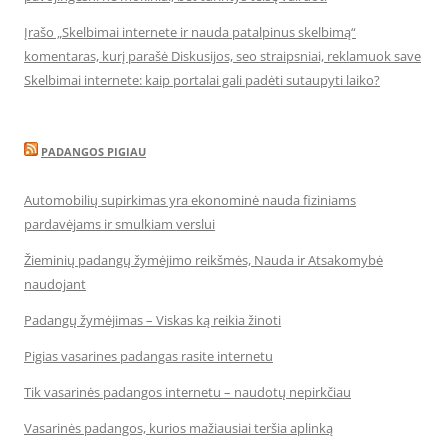
Įrašo „Skelbimai internete ir nauda patalpinus skelbimą“
komentaras, kurį parašė Diskusijos, seo straipsniai, reklamuok save
Skelbimai internete: kaip portalai gali padėti sutaupyti laiko?
PADANGOS PIGIAU
Automobilių supirkimas yra ekonominė nauda fiziniams
pardavėjams ir smulkiam verslui
Žieminių padangų žymėjimo reikšmės, Nauda ir Atsakomybė
naudojant
Padangų žymėjimas – Viskas ką reikia žinoti
Pigias vasarines padangas rasite internetu
Tik vasarinės padangos internetu – naudotų nepirkčiau
Vasarinės padangos, kurios mažiausiai teršia aplinką