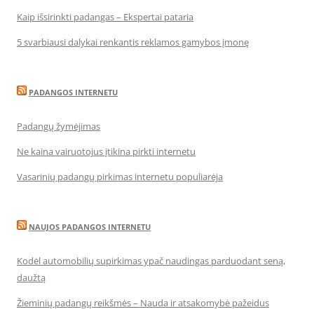
Kaip išsirinkti padangas – Ekspertai pataria
5 svarbiausi dalykai renkantis reklamos gamybos įmonę
PADANGOS INTERNETU
Padangų žymėjimas
Ne kaina vairuotojus įtikina pirkti internetu
Vasarinių padangų pirkimas internetu populiarėja
NAUJOS PADANGOS INTERNETU
Kodėl automobilių supirkimas ypač naudingas parduodant seną,
daužtą
Žieminių padangų reikšmės – Nauda ir atsakomybė pažeidus