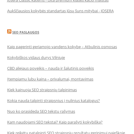
Josera Classic katėms - Ulta premium klasės kačių maistas
Aukščiausios kokybės standartas Jūsų šuns mitybai - JOSERA
SEO PASLAUGOS
Kaip pagerinti geriamojo vandens kokybę – Atbulinis osmosas
Kokybiškos vidaus durys Vilniuje
CBD aliejaus poveikis – nauda ir šalutinis poveikis
Įtempiamų lubų kaina – privalumai, montavimas
Kiek kainuoja SEO straipsnių talpinimas
Kokia nauda talpinti straipsnius į nulinius katalogus?
Nuo ko prasideda SEO tekstų rašymas
Kam naudojami SEO tekstai? Kaip parašyti kokybišką?
Kiek reikėtų patalpinti SEO straipsnių rezultatų gerinimui paieškoje