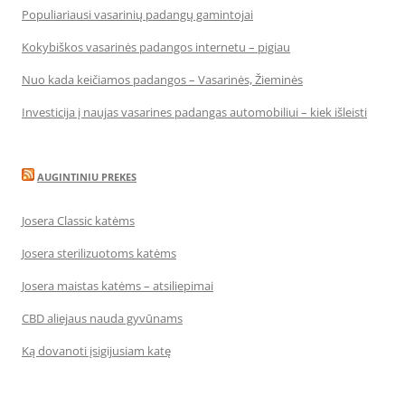
Populiariausi vasarinių padangų gamintojai
Kokybiškos vasarinės padangos internetu – pigiau
Nuo kada keičiamos padangos – Vasarinės, Žieminės
Investicija į naujas vasarines padangas automobiliui – kiek išleisti
AUGINTINIU PREKES
Josera Classic katėms
Josera sterilizuotoms katėms
Josera maistas katėms – atsiliepimai
CBD aliejaus nauda gyvūnams
Ką dovanoti įsigijusiam katę