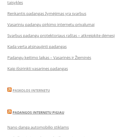
taisykles
Renkantis padangas žymėjimas yra svarbus
Vasarinių padangų pirkimo internetu privalumai
Svarbus padangų protektoriaus raštas – atkreipkite dėmesį
Kada verta atsinaujinti padangas
Padangų keitimo laikas – Vasarinės ir Žieminės
Kaip išsirinkti vasarines padangas
PASKOLOS INTERNETU
PADANGOS INTERNETU PIGIAU
Nano danga automobilio stiklams