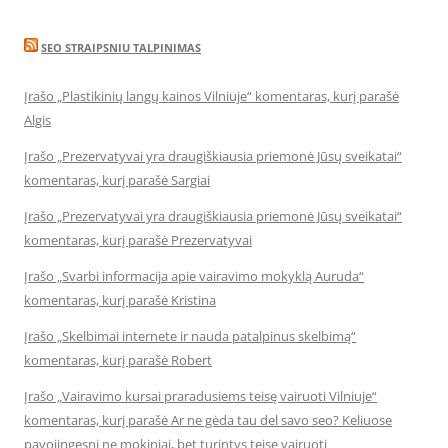
SEO STRAIPSNIU TALPINIMAS
Įrašo „Plastikinių langų kainos Vilniuje“ komentaras, kurį parašė
Algis
Įrašo „Prezervatyvai yra draugiškiausia priemonė Jūsų sveikatai“
komentaras, kurį parašė Sargiai
Įrašo „Prezervatyvai yra draugiškiausia priemonė Jūsų sveikatai“
komentaras, kurį parašė Prezervatyvai
Įrašo „Svarbi informacija apie vairavimo mokyklą Auruda“
komentaras, kurį parašė Kristina
Įrašo „Skelbimai internete ir nauda patalpinus skelbimą“
komentaras, kurį parašė Robert
Įrašo „Vairavimo kursai praradusiems teisę vairuoti Vilniuje“
komentaras, kurį parašė Ar ne gėda tau del savo seo? Keliuose
pavojingesni ne mokiniai, bet turintys teisę vairuoti