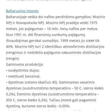
Baltarusijos įmonės
Baltarusijoje veikia dvi naftos perdirbimo gamyklos: Mozirio
NPĮ ir Novopolocko NPĮ. Mozirio NPĮ pradėjo veikti 1975
metais. Jos pajėgumas – 16 mln. tonų naftos per metus.
Nuo 1991 m. dėl finansinių sunkumų pajėgumų
išnaudojimas gerokai sumažėjo. 1999 metais jis siekė tik
40%. Mozirio NPĮ turi 2 identiškus atmosferinės distiliacijos
įrenginius ir nedidelio pajėgumo vakuuminės distiliacijos
įrenginį.
Gaminama produkcija:
• suskystintos dujos;
• neetiluoti benzinai;
• dyzelinas (cetano skaičius 45). Gaminamas vasarinis
dyzelinas (susidrumstimo temperatūra – 50 C, sieros kiekis
0,2%), žieminis dyzelinas (susidrumstimo temperatūra –
350 C, sieros kiekis 0,2%). Tačiau įmonė gali pagaminti
dyzeliną, kuriame sieros kiekis –0,05%;