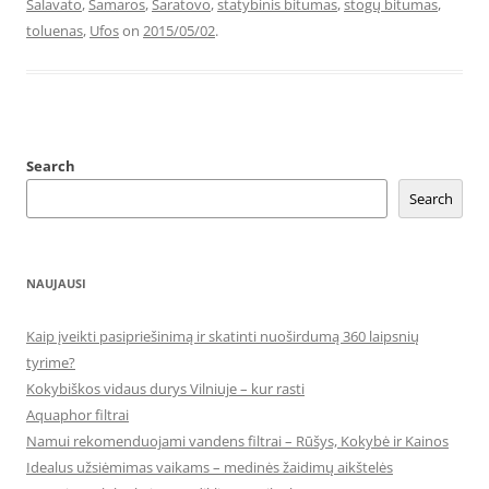
Salavato
,
Samaros
,
Saratovo
,
statybinis bitumas
,
stogų bitumas
,
toluenas
,
Ufos
on
2015/05/02
.
Search
Search
NAUJAUSI
Kaip įveikti pasipriešinimą ir skatinti nuoširdumą 360 laipsnių
tyrime?
Kokybiškos vidaus durys Vilniuje – kur rasti
Aquaphor filtrai
Namui rekomenduojami vandens filtrai – Rūšys, Kokybė ir Kainos
Idealus užsiėmimas vaikams – medinės žaidimų aikštelės