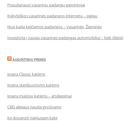
Populiariausi vasarinių padangų gamintojai
Kokybiškos vasarinės padangos internetu – pigiau
Nuo kada keičiamos padangos – Vasarinės, Žieminės
Investicija į naujas vasarines padangas automobiliui – kiek išleisti
AUGINTINIU PREKES
Josera Classic katėms
Josera sterilizuotoms katėms
Josera maistas katėms – atsiliepimai
CBD aliejaus nauda gyvūnams
Ką dovanoti įsigijusiam katę