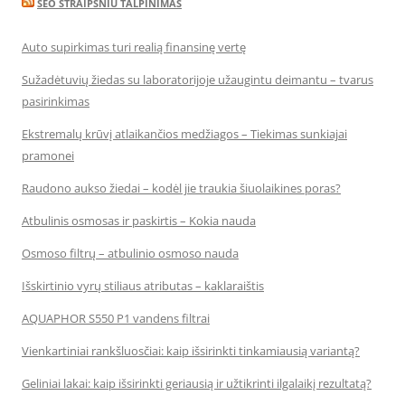
SEO STRAIPSNIU TALPINIMAS
Auto supirkimas turi realią finansinę vertę
Sužadėtuvių žiedas su laboratorijoje užaugintu deimantu – tvarus
pasirinkimas
Ekstremalų krūvį atlaikančios medžiagos – Tiekimas sunkiajai
pramonei
Raudono aukso žiedai – kodėl jie traukia šiuolaikines poras?
Atbulinis osmosas ir paskirtis – Kokia nauda
Osmoso filtrų – atbulinio osmoso nauda
Išskirtinio vyrų stiliaus atributas – kaklaraištis
AQUAPHOR S550 P1 vandens filtrai
Vienkartiniai rankšluosčiai: kaip išsirinkti tinkamiausią variantą?
Geliniai lakai: kaip išsirinkti geriausią ir užtikrinti ilgalaikį rezultatą?