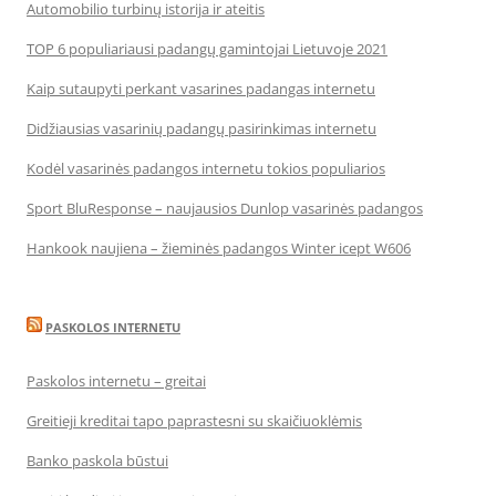
Automobilio turbinų istorija ir ateitis
TOP 6 populiariausi padangų gamintojai Lietuvoje 2021
Kaip sutaupyti perkant vasarines padangas internetu
Didžiausias vasarinių padangų pasirinkimas internetu
Kodėl vasarinės padangos internetu tokios populiarios
Sport BluResponse – naujausios Dunlop vasarinės padangos
Hankook naujiena – žieminės padangos Winter icept W606
PASKOLOS INTERNETU
Paskolos internetu – greitai
Greitieji kreditai tapo paprastesni su skaičiuoklėmis
Banko paskola būstui