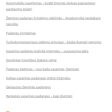
Automobilių supirkimas – kodėl žmonės renkasi paprastesnį
pardavimo būdą?
Žieminių padangų žymėjimo reikšmės – Atsakomybė nesilaikant
taisyklių
Padangų žymėjimas
Turbokompresoriaus veikimo principai – būdai išvengti remonto
Vasarinių padangų kokybė internetu – sutaupoma laiko
Goodyear triumfavo Dakaro ralyje
Padangų keitimas – nuo kada vasarinės, žieminės
Kokias vasarines padangas rinktis internetu
Geriausios žieminės padangos
Renkatės vasarines padangas – kaip išsirinkti