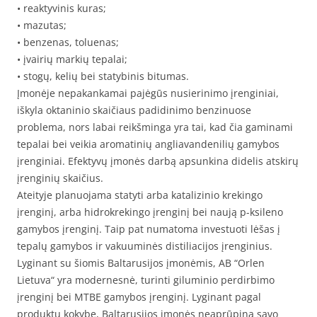
• reaktyvinis kuras;
• mazutas;
• benzenas, toluenas;
• įvairių markių tepalai;
• stogų, kelių bei statybinis bitumas.
Įmonėje nepakankamai pajėgūs nusierinimo įrenginiai,
iškyla oktaninio skaičiaus padidinimo benzinuose
problema, nors labai reikšminga yra tai, kad čia gaminami
tepalai bei veikia aromatinių angliavandenilių gamybos
įrenginiai. Efektyvų įmonės darbą apsunkina didelis atskirų
įrenginių skaičius.
Ateityje planuojama statyti arba katalizinio krekingo
įrenginį, arba hidrokrekingo įrenginį bei naują p-ksileno
gamybos įrenginį. Taip pat numatoma investuoti lėšas į
tepalų gamybos ir vakuuminės distiliacijos įrenginius.
Lyginant su šiomis Baltarusijos įmonėmis, AB “Orlen
Lietuva“ yra modernesnė, turinti giluminio perdirbimo
įrenginį bei MTBE gamybos įrenginį. Lyginant pagal
produktų kokybę, Baltarusijos įmonės neaprūpina savo