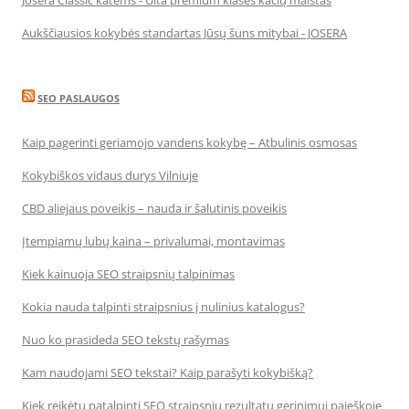
Josera Classic katėms - Ulta premium klasės kačių maistas
Aukščiausios kokybės standartas Jūsų šuns mitybai - JOSERA
SEO PASLAUGOS
Kaip pagerinti geriamojo vandens kokybę – Atbulinis osmosas
Kokybiškos vidaus durys Vilniuje
CBD aliejaus poveikis – nauda ir šalutinis poveikis
Įtempiamų lubų kaina – privalumai, montavimas
Kiek kainuoja SEO straipsnių talpinimas
Kokia nauda talpinti straipsnius į nulinius katalogus?
Nuo ko prasideda SEO tekstų rašymas
Kam naudojami SEO tekstai? Kaip parašyti kokybišką?
Kiek reikėtų patalpinti SEO straipsnių rezultatų gerinimui paieškoje