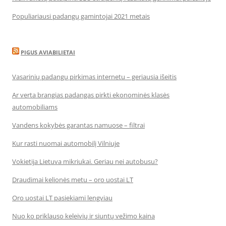
Populiariausi padangų gamintojai 2021 metais
PIGUS AVIABILIETAI
Vasarinių padangų pirkimas internetu – geriausia išeitis
Ar verta brangias padangas pirkti ekonominės klasės
automobiliams
Vandens kokybės garantas namuose – filtrai
Kur rasti nuomai automobilį Vilniuje
Vokietija Lietuva mikriukai. Geriau nei autobusu?
Draudimai kelionės metu – oro uostai LT
Oro uostai LT pasiekiami lengviau
Nuo ko priklauso keleivių ir siuntų vežimo kaina