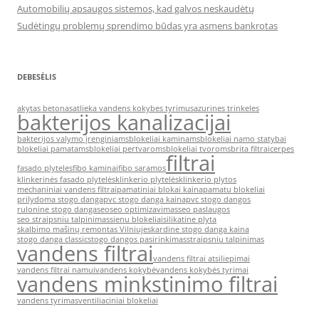
Automobilių apsaugos sistemos, kad galvos neskaudėtų
Sudėtingų problemų sprendimo būdas yra asmens bankrotas
DEBESĖLIS
akytas betonas
atlieka vandens kokybes tyrimus
azurines trinkeles
bakterijos kanalizacijai
bakterijos valymo įrenginiams
blokeliai kaminams
blokeliai namo statybai
blokeliai pamatams
blokeliai pertvaroms
blokeliai tvoroms
brita filtrai
cerpes
filtrai
fasado plyteles
fibo kaminai
fibo saramos
klinkerinės fasado plytelės
klinkerio plytelės
klinkerio plytos
mechaniniai vandens filtrai
pamatiniai blokai kaina
pamatu blokeliai
prilydoma stogo danga
pvc stogo danga kaina
pvc stogo dangos
rulonine stogo danga
seo
seo optimizavimas
seo paslaugos
seo straipsniu talpinimas
sienu blokeliai
silikatine plyta
skalbimo mašinų remontas Vilniuje
skardine stogo danga kaina
stogo danga classic
stogo dangos pasirinkimas
straipsniu talpinimas
vandens filtrai
vandens filtrai atsiliepimai
vandens filtrai namui
vandens kokybė
vandens kokybės tyrimai
vandens minkstinimo filtrai
vandens tyrimas
ventiliaciniai blokeliai