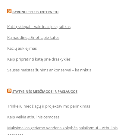
GYVUNU PREKES INTERNETU
Kačių skiepai – vakcinacijos grafikas
Ką naudinga žinoti apie kates
Kačių auklėjimas
Kaip pripratinti katę prie draskyklės
Sausas maistas šunims ar konservai – ką rinktis
STATYBINĖS MEDŽIAGOS IR PASLAUGOS
Trinkelių medžiagų ir projektavimo parinkimas
Kaip veikia atbulinis osmosas
Maksimalios geriamo vandens kokybės palaikymui – Atbulinis