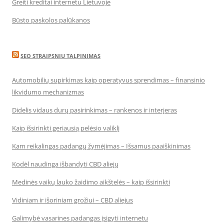
Greiti kreditai internetu Lietuvoje
Būsto paskolos palūkanos
SEO STRAIPSNIU TALPINIMAS
Automobilių supirkimas kaip operatyvus sprendimas – finansinio
likvidumo mechanizmas
Didelis vidaus durų pasirinkimas – rankenos ir interjeras
Kaip išsirinkti geriausią pelėsio valiklį
Kam reikalingas padangų žymėjimas – Išsamus paaiškinimas
Kodėl naudinga išbandyti CBD aliejų
Medinės vaikų lauko žaidimo aikštelės – kaip išsirinkti
Vidiniam ir išoriniam grožiui – CBD aliejus
Galimybė vasarines padangas įsigyti internetu