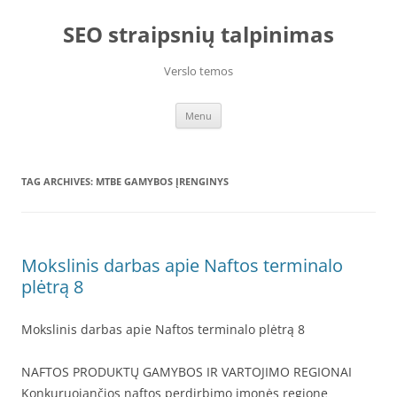
Skip
to
SEO straipsnių talpinimas
content
Verslo temos
Menu
TAG ARCHIVES:
MTBE GAMYBOS ĮRENGINYS
Mokslinis darbas apie Naftos terminalo
plėtrą 8
Mokslinis darbas apie Naftos terminalo plėtrą 8
NAFTOS PRODUKTŲ GAMYBOS IR VARTOJIMO REGIONAI
Konkuruojančios naftos perdirbimo įmonės regione