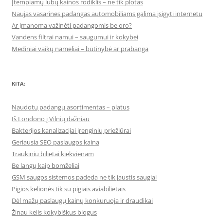
Įtempiamų lubų kainos rodiklis – ne tik plotas
Naujas vasarines padangas automobiliams galima įsigyti internetu
Ar įmanoma važinėti padangomis be oro?
Vandens filtrai namui – saugumui ir kokybei
Mediniai vaikų nameliai – būtinybė ar prabanga
KITA:
Naudotų padangų asortimentas – platus
Iš Londono į Vilnių dažniau
Bakterijos kanalizacijai įrenginių priežiūrai
Geriausia SEO paslaugos kaina
Traukiniu bilietai kiekvienam
Be langų kaip bomželiai
GSM saugos sistemos padeda ne tik jaustis saugiai
Pigios kelionės tik su pigiais aviabilietais
Dėl mažų paslaugų kainų konkuruoja ir draudikai
Žinau kelis kokybiškus blogus