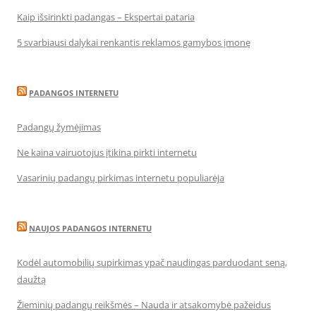
Kaip išsirinkti padangas – Ekspertai pataria
5 svarbiausi dalykai renkantis reklamos gamybos įmonę
PADANGOS INTERNETU
Padangų žymėjimas
Ne kaina vairuotojus įtikina pirkti internetu
Vasarinių padangų pirkimas internetu populiarėja
NAUJOS PADANGOS INTERNETU
Kodėl automobilių supirkimas ypač naudingas parduodant seną,
daužtą
Žieminių padangų reikšmės – Nauda ir atsakomybė pažeidus