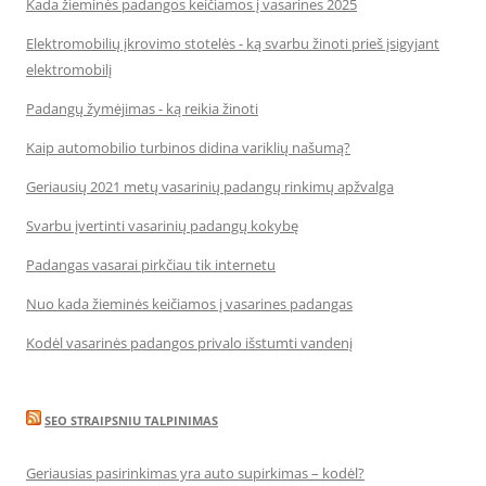
Kada žieminės padangos keičiamos į vasarines 2025
Elektromobilių įkrovimo stotelės - ką svarbu žinoti prieš įsigyjant
elektromobilį
Padangų žymėjimas - ką reikia žinoti
Kaip automobilio turbinos didina variklių našumą?
Geriausių 2021 metų vasarinių padangų rinkimų apžvalga
Svarbu įvertinti vasarinių padangų kokybę
Padangas vasarai pirkčiau tik internetu
Nuo kada žieminės keičiamos į vasarines padangas
Kodėl vasarinės padangos privalo išstumti vandenį
SEO STRAIPSNIU TALPINIMAS
Geriausias pasirinkimas yra auto supirkimas – kodėl?