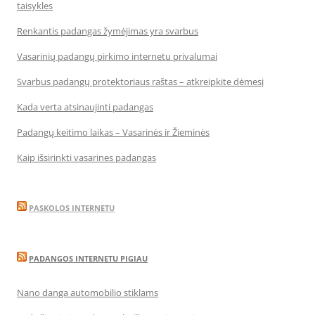
taisykles
Renkantis padangas žymėjimas yra svarbus
Vasarinių padangų pirkimo internetu privalumai
Svarbus padangų protektoriaus raštas – atkreipkite dėmesį
Kada verta atsinaujinti padangas
Padangų keitimo laikas – Vasarinės ir Žieminės
Kaip išsirinkti vasarines padangas
PASKOLOS INTERNETU
PADANGOS INTERNETU PIGIAU
Nano danga automobilio stiklams