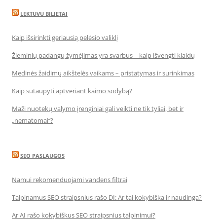
LEKTUVU BILIETAI
Kaip išsirinkti geriausią pelėsio valiklį
Žieminių padangų žymėjimas yra svarbus – kaip išvengti klaidų
Medinės žaidimų aikštelės vaikams – pristatymas ir surinkimas
Kaip sutaupyti aptveriant kaimo sodybą?
Maži nuotekų valymo įrenginiai gali veikti ne tik tyliai, bet ir
„nematomai‘‘?
SEO PASLAUGOS
Namui rekomenduojami vandens filtrai
Talpinamus SEO straipsnius rašo DI: Ar tai kokybiška ir naudinga?
Ar AI rašo kokybiškus SEO straipsnius talpinimui?