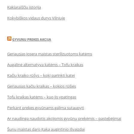
Kaklaraiščių istorija
Kokybiškos vidaus durys Vilniuje
GYVUNU PREKES AKCIJA
Geriausias Josera maistas sterilizuotoms katėms
Augalinė alternatyva katėms – Tofu kraikas
Kačių kraiko rūšys – kokį parinkti katei
Geriausias kačių kraikas – kokios rūšies
Tofu kraikas katėms – kuo jis ypatingas
Perkant prekes gyvūnams galima sutaupyti
Ar naudinga naudotis akcijomis gyvūnų prekėmis – pastebėjimai
Šunų maistas daro įtaką augintinio išvaizdai