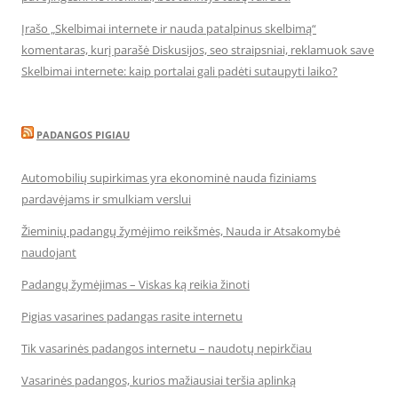
Įrašo „Skelbimai internete ir nauda patalpinus skelbimą“
komentaras, kurį parašė Diskusijos, seo straipsniai, reklamuok save
Skelbimai internete: kaip portalai gali padėti sutaupyti laiko?
PADANGOS PIGIAU
Automobilių supirkimas yra ekonominė nauda fiziniams
pardavėjams ir smulkiam verslui
Žieminių padangų žymėjimo reikšmės, Nauda ir Atsakomybė
naudojant
Padangų žymėjimas – Viskas ką reikia žinoti
Pigias vasarines padangas rasite internetu
Tik vasarinės padangos internetu – naudotų nepirkčiau
Vasarinės padangos, kurios mažiausiai teršia aplinką