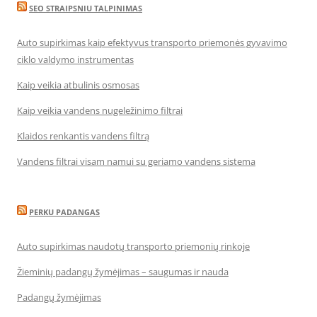
SEO STRAIPSNIU TALPINIMAS
Auto supirkimas kaip efektyvus transporto priemonės gyvavimo
ciklo valdymo instrumentas
Kaip veikia atbulinis osmosas
Kaip veikia vandens nugeležinimo filtrai
Klaidos renkantis vandens filtrą
Vandens filtrai visam namui su geriamo vandens sistema
PERKU PADANGAS
Auto supirkimas naudotų transporto priemonių rinkoje
Žieminių padangų žymėjimas – saugumas ir nauda
Padangų žymėjimas