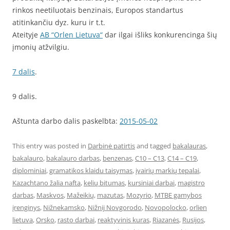
rinkos neetiluotais benzinais, Europos standartus
atitinkančiu dyz. kuru ir t.t.
Ateityje
AB “Orlen Lietuva“
dar ilgai išliks konkurencinga šių
įmonių atžvilgiu.
7 dalis
.
9 dalis.
Aštunta darbo dalis paskelbta:
2015-05-02
This entry was posted in
Darbinė patirtis
and tagged
bakalauras
,
bakalauro
,
bakalauro darbas
,
benzenas
,
C10 – C13
,
C14 – C19
,
diplominiai
,
gramatikos klaidu taisymas
,
įvairių markių tepalai
,
Kazachtano žalia nafta
,
kelių bitumas
,
kursiniai darbai
,
magistro
darbas
,
Maskvos
,
Mažeikių
,
mazutas
,
Mozyrio
,
MTBE gamybos
įrenginys
,
Nižnekamsko
,
Nižnij Novgorodo
,
Novopolocko
,
orlien
lietuva
,
Orsko
,
rasto darbai
,
reaktyvinis kuras
,
Riazanės
,
Rusijos
,