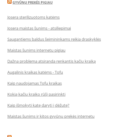
GYVŪNŲ PREKĖS PIGIAU
Josera sterilizuotoms katėms
Josera maistas šunims - atsiliepimai
Saugantiems baldus šeimininkams reikia draskyklės
Maistas šunims internetu pigiau
Dažna problema atsiranda renkantis kačių kraiką
Augalinis kraikas katėms - Tofu
Kaip naudojamas Tofu kraikas
Kokią kačių kraiko rūšį pasirinkti
Kaip išmokyti katę daryti į dėžutę?
Maistas šunims ir kitos gyvūnų prekės internetu