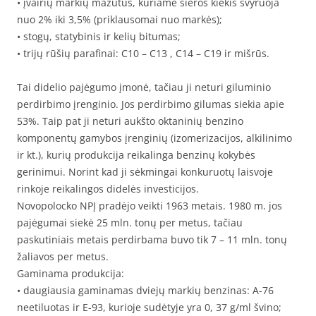
• įvairių markių mazutus, kuriame sieros kiekis svyruoja
nuo 2% iki 3,5% (priklausomai nuo markės);
• stogų, statybinis ir kelių bitumas;
• trijų rūšių parafinai: C10 – C13 , C14 – C19 ir mišrūs.
Tai didelio pajėgumo įmonė, tačiau ji neturi giluminio
perdirbimo įrenginio. Jos perdirbimo gilumas siekia apie
53%. Taip pat ji neturi aukšto oktaninių benzino
komponentų gamybos įrenginių (izomerizacijos, alkilinimo
ir kt.), kurių produkcija reikalinga benzinų kokybės
gerinimui. Norint kad ji sėkmingai konkuruotų laisvoje
rinkoje reikalingos didelės investicijos.
Novopolocko NPĮ pradėjo veikti 1963 metais. 1980 m. jos
pajėgumai siekė 25 mln. tonų per metus, tačiau
paskutiniais metais perdirbama buvo tik 7 – 11 mln. tonų
žaliavos per metus.
Gaminama produkcija:
• daugiausia gaminamas dviejų markių benzinas: A-76
neetiluotas ir E-93, kurioje sudėtyje yra 0, 37 g/ml švino;