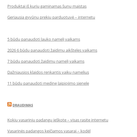
Produktai iš kurių gaminamas šunų maistas
Geriausia gyvūnų prekių parduotuvė – internetu
5 būdų panaudoti lauko namelį vaikams
2026 6 būdų panaudoti žaidimų aikšteles vaikams
7 būdų panaudoti žaidimų namelį vaikams
Dažniausios klaidos renkantis vaikų namelius
11 būdų panaudoti medinę laipiojimo sienelę
DRAUDIMAS
Kokių vasarinių padangų ieškote – visas rasite internetu
Vasarinės padangos keičiamos vasarai – kodėl