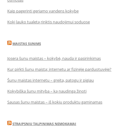
osmosas
Kaip pagerinti geriamo vandens kokybę
Kokį lauko tualetą rinktis naudojimui soduose
MAISTAS SUNIMS
Josera šunų maistas – kokybė, nauda ir pasirinkimas
Kur pirkti šunų maistą: internetu ar fizinėje parduotuvėje?
Šunų maistas internetu – greita, patogu ir pigiau
Kokybiška šunų mityba – ką naudinga žinoti
Sausas šunų maistas – iš kokių produktų gaminamas
STRAIPSNIU TALPINIMAS NEMOKAMAI