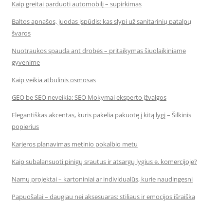
Kaip greitai parduoti automobilį – supirkimas
Baltos apnašos, juodas įspūdis: kas slypi už sanitarinių patalpų
švaros
Nuotraukos spauda ant drobės – pritaikymas šiuolaikiniame
gyvenime
Kaip veikia atbulinis osmosas
GEO be SEO neveikia: SEO Mokymai eksperto įžvalgos
Elegantiškas akcentas, kuris pakelia pakuotę į kitą lygį – Šilkinis
popierius
Karjeros planavimas metinio pokalbio metu
Kaip subalansuoti pinigų srautus ir atsargų lygius e. komercijoje?
Namų projektai – kartoniniai ar individualūs, kurie naudingesni
Papuošalai – daugiau nei aksesuaras: stiliaus ir emocijos išraiška