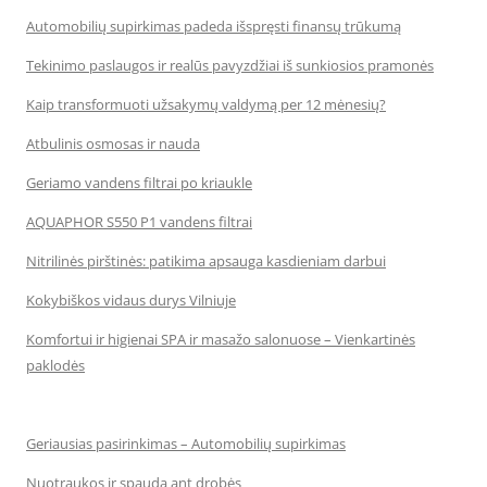
Automobilių supirkimas padeda išspręsti finansų trūkumą
Tekinimo paslaugos ir realūs pavyzdžiai iš sunkiosios pramonės
Kaip transformuoti užsakymų valdymą per 12 mėnesių?
Atbulinis osmosas ir nauda
Geriamo vandens filtrai po kriaukle
AQUAPHOR S550 P1 vandens filtrai
Nitrilinės pirštinės: patikima apsauga kasdieniam darbui
Kokybiškos vidaus durys Vilniuje
Komfortui ir higienai SPA ir masažo salonuose – Vienkartinės
paklodės
Geriausias pasirinkimas – Automobilių supirkimas
Nuotraukos ir spauda ant drobės