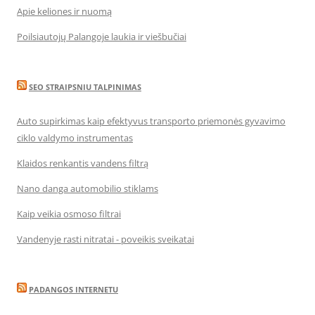
Apie keliones ir nuomą
Poilsiautojų Palangoje laukia ir viešbučiai
SEO STRAIPSNIU TALPINIMAS
Auto supirkimas kaip efektyvus transporto priemonės gyvavimo
ciklo valdymo instrumentas
Klaidos renkantis vandens filtrą
Nano danga automobilio stiklams
Kaip veikia osmoso filtrai
Vandenyje rasti nitratai - poveikis sveikatai
PADANGOS INTERNETU