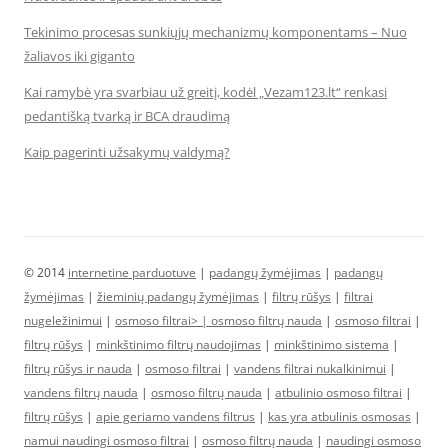
Tekinimo procesas sunkiųjų mechanizmų komponentams – Nuo
žaliavos iki giganto
Kai ramybė yra svarbiau už greitį, kodėl „Vezam123.lt“ renkasi
pedantišką tvarką ir BCA draudimą
Kaip pagerinti užsakymų valdymą?
© 2014
internetine parduotuve
|
padangų žymėjimas
|
padangų
žymėjimas
|
žieminių padangų žymėjimas
|
filtrų rūšys
|
filtrai
nugeležinimui
|
osmoso filtrai> |
osmoso filtrų nauda
|
osmoso filtrai
|
filtrų rūšys
|
minkštinimo filtrų naudojimas
|
minkštinimo sistema
|
filtrų rūšys ir nauda
|
osmoso filtrai
|
vandens filtrai nukalkinimui
|
vandens filtrų nauda
|
osmoso filtrų nauda
|
atbulinio osmoso filtrai
|
filtrų rūšys
|
apie geriamo vandens filtrus
|
kas yra atbulinis osmosas
|
namui naudingi osmoso filtrai
|
osmoso filtrų nauda
|
naudingi osmoso