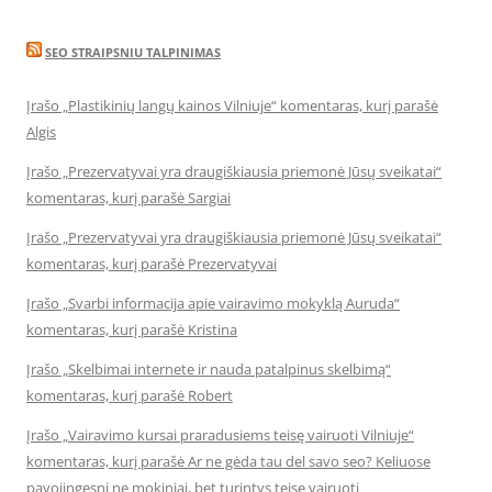
SEO STRAIPSNIU TALPINIMAS
Įrašo „Plastikinių langų kainos Vilniuje“ komentaras, kurį parašė
Algis
Įrašo „Prezervatyvai yra draugiškiausia priemonė Jūsų sveikatai“
komentaras, kurį parašė Sargiai
Įrašo „Prezervatyvai yra draugiškiausia priemonė Jūsų sveikatai“
komentaras, kurį parašė Prezervatyvai
Įrašo „Svarbi informacija apie vairavimo mokyklą Auruda“
komentaras, kurį parašė Kristina
Įrašo „Skelbimai internete ir nauda patalpinus skelbimą“
komentaras, kurį parašė Robert
Įrašo „Vairavimo kursai praradusiems teisę vairuoti Vilniuje“
komentaras, kurį parašė Ar ne gėda tau del savo seo? Keliuose
pavojingesni ne mokiniai, bet turintys teisę vairuoti